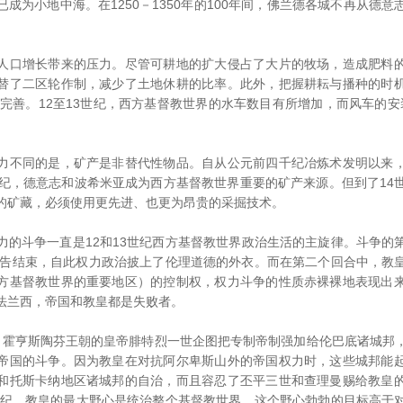
成为小地中海。在1250－1350年的100年间，佛兰德各城不再从德
口增长带来的压力。尽管可耕地的扩大侵占了大片的牧场，造成肥料的
替了二区轮作制，减少了土地休耕的比率。此外，把握耕耘与播种的时
于完善。12至13世纪，西方基督教世界的水车数目有所增加，而风车的安装则
不同的是，矿产是非替代性物品。自从公元前四千纪冶炼术发明以来，
世纪，德意志和波希米亚成为西方基督教世界重要的矿产来源。但到了14
的矿藏，必须使用更先进、也更为昂贵的采掘技术。
斗争一直是12和13世纪西方基督教世界政治生活的主旋律。斗争的
年宣告结束，自此权力政治披上了伦理道德的外衣。而在第二个回合中，教
方基督教世界的重要地区）的控制权，权力斗争的性质赤裸裸地表现出
法兰西，帝国和教皇都是失败者。
间，霍亨斯陶芬王朝的皇帝腓特烈一世企图把专制帝制强加给伦巴底诸城邦
帝国的斗争。因为教皇在对抗阿尔卑斯山外的帝国权力时，这些城邦能
和托斯卡纳地区诸城邦的自治，而且容忍了丕平三世和查理曼赐给教皇
3世纪，教皇的最大野心是统治整个基督教世界。这个野心勃勃的目标高于