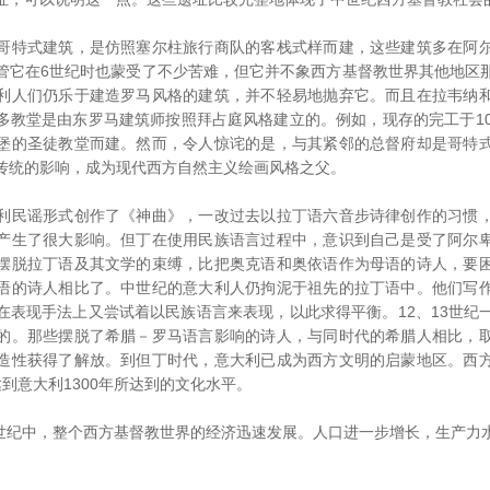
特式建筑，是仿照塞尔柱旅行商队的客栈式样而建，这些建筑多在阿尔
管它在6世纪时也蒙受了不少苦难，但它并不象西方基督教世界其他地区
利人们仍乐于建造罗马风格的建筑，并不轻易地抛弃它。而且在拉韦纳
多教堂是由东罗马建筑师按照拜占庭风格建立的。例如，现存的完工于10
堡的圣徒教堂而建。然而，令人惊诧的是，与其紧邻的总督府却是哥特
传统的影响，成为现代西方自然主义绘画风格之父。
民谣形式创作了《神曲》，一改过去以拉丁语六音步诗律创作的习惯，
产生了很大影响。但丁在使用民族语言过程中，意识到自己是受了阿尔
摆脱拉丁语及其文学的束缚，比把奥克语和奥依语作为母语的诗人，要
语的诗人相比了。中世纪的意大利人仍拘泥于祖先的拉丁语中。他们写
在表现手法上又尝试着以民族语言来表现，以此求得平衡。12、13世纪
的。那些摆脱了希腊－罗马语言影响的诗人，与同时代的希腊人相比，
造性获得了解放。到但丁时代，意大利已成为西方文明的启蒙地区。西
到意大利1300年所达到的文化水平。
世纪中，整个西方基督教世界的经济迅速发展。人口进一步增长，生产力