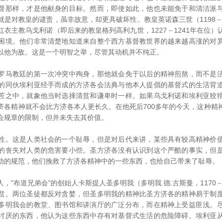
督那样，才是他献身的目标。然而，即使如此，他也未能免于和清洁派
是对教皇的谴责，虽非故意，却更具破坏性。教皇英诺森三世（1198－
衣主教乌戈利诺（即后来的教皇格列高利九世，1227－1241年在位
困境。他们非常清楚地知道来自整个西方基督教世界的越来越高涨的对
以他为敌。这是一个明智之举，尽管其动机并不纯正。
马教廷的第一次冲突中殉身，那他就会免于以后的精神煎熬，而不是活
的同伙埃利亚经手而成的方济各会法典与他本人提倡的基督式的生活背
苦之中，就象他当时选择清贫和谦卑时一样。如果乌戈利诺和埃利亚狡
济各精神就不会比方济各本人更长久。在他死后700多年的今天，这种精
会规章的限制，但并未失去其价值。
。这是人类社会的一个耻辱，但是对后代来讲，某些具有较高精神价值
的丧失对人类的危害要小些。圣方济各没有认识到这个严酷的事实，但
动的规范，他们挽救了方济各精神中的一些东西，也给自己带来了耻辱。
布道兄弟会"的创始人卡斯提人圣多明我（多明我.德.古斯曼，1170－
贫。两位圣徒都反对贪婪，但圣多明我的精神比圣方济各的精神易于制
多明我会的教堂、图书馆和讲演厅的广泛分布，而在精神上受益匪浅。
讨厌的东西，他认为这些东西中存有对基督式生活的危险障碍。埃利亚