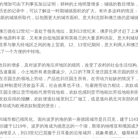
增加可由下列事实加以证明：耕种的土地明显增多；城镇的数目增加，
历史的记录中，可以了解这一时期城镇面积的扩大。有许多这样的情况：1
修建的新的城墙所取代，以包围更大的城市面积。意大利北部和佛兰德仍是城
德在12世纪一直处于领先地位，直到13世纪末，佛罗伦萨才赶了上
本地原料丰富，又有来自低地国家和英格兰的大量原料供应。意大利城
世界与黎凡特地区之间的海上贸易。12、13世纪期间，意大利商人和佛
成了一个方便的中转地。
的增多，及对波罗的海沿岸地区的殖民，改变了农村的社会生活结构。
迅速蔓延，小土地所有者急骤减少。人口的下降又使庄园主将庄园的部
在庄园主的领地上劳动，产品也归庄园主所有。在劳动力短缺的情况下
这种制度经济效益不高，社会效果也不佳。与雇佣劳动力相比，农奴
庄园主便以货币地租代替劳役地租，农奴也感到货币地租比劳役地租剥
农奴应得的报酬，农奴便逃往城里到工厂做工，或是逃向易北河东部的
终却成为欧洲农奴制度的堡垒）。
市都已殖民化。面向波罗的海的第一座德国城市是吕贝克，建于1143年
瓦尔建于1219年。波罗的海成为德意志的一个湖，斯堪的纳维亚和俄国
纳维亚人，到13世纪已屈服于日耳曼的沿海城邦，就象希腊人、穆斯林