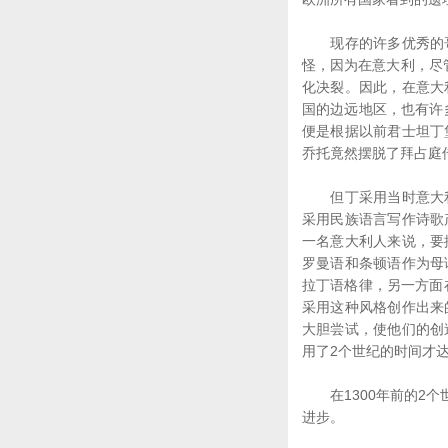
现存的许多优秀的哥
怪，因为在意大利，尽
化决裂。因此，在意大
国的边远地区，也有许
便是根据以前君士坦丁
乔托竟然摆脱了拜占庭
但丁采用当时意大利
采用民族语言写作诗歌
一名意大利人来说，要
罗曼语和条顿语作为母
拉丁语格律，另一方面
采用这种风格创作出来
大胆尝试，使他们的创
用了2个世纪的时间才达
在1300年前的2个
进步。