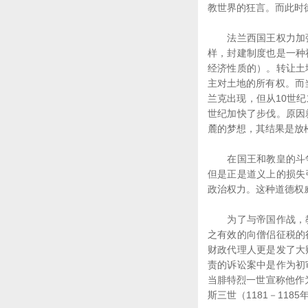
教世界的狂言。而此时
法兰西国王权力加强
样，封建制度也是一种
经济性质的）。转让土
主对土地的所有权。而
兰克出现，但从10世
世纪加快了步伐。原因
麓的梦想，其结果是放
在国王和教皇的斗争
但是正是道义上的损失
政治权力。这种道德权
为了与帝国作战，教
之有效的向僧侣征税的
财政代理人更是发了大
责的诉讼案中是作为初
当腓特烈一世宣称他作为
斯三世（1181－11