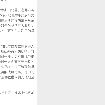
卑斯山北麓。这并不奇
那样彻底地与希腊罗马文
和威尼斯这样的东罗马帝
71年的圣马可大教堂，
式的，更为引人注目的是
对此后西方世界的诗人
卑斯山外诗人的影响。对
困难得多，更不用说与把
作时一方面离不开严格的
一些优美的拉丁诗歌就是
取得的成就更高。他们的
方基督教世界的其他地区
水平提高，技术上也更加