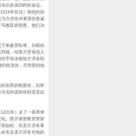
与韦尔多派同样的命运。
1216年在位）和他的孙
）认为方济各对基督的真诚
罗马教廷的指责。他们决
下来蒙受耻辱，目睹由
道而驰。结果方济各陷入
猾的手段末能使方济各陷
神仍然流传，尽管受到他
的东西的制度化，比那
是乌戈利诺和埃利亚意识
1221年）走了一条简便
度化。西方基督教世界新
尽管如此，在圣方济各看
从未失去圣方济各对他的