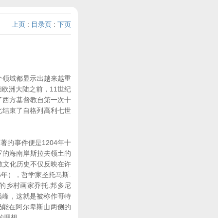
上页
:
目录页
:
下页
个领域都显示出越来越重
扫欧洲大陆之前，11世纪
告了西方基督教自第一次十
此结束了自格列高利七世
的事件便是1204年十
波罗的海南岸斯拉夫领土的
教文化历史不仅反映在许
6年），哲学家圣托马斯.
萨的乡村画家乔托.邦多尼
于巅峰，这就是被称作哥特
仍能在阿尔卑斯山两侧的
的理想。