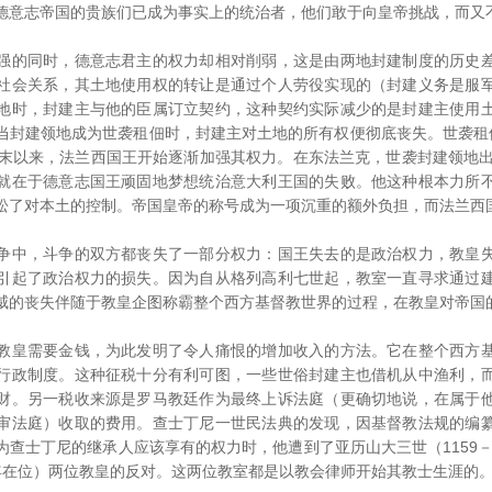
德意志帝国的贵族们已成为事实上的统治者，他们敢于向皇帝挑战，而又
的同时，德意志君主的权力却相对削弱，这是由两地封建制度的历史差
社会关系，其土地使用权的转让是通过个人劳役实现的（封建义务是服
地时，封建主与他的臣属订立契约，这种契约实际减少的是封建主使用
当封建领地成为世袭租佃时，封建主对土地的所有权便彻底丧失。世袭租
纪末以来，法兰西国王开始逐渐加强其权力。在东法兰克，世袭封建领地出
就在于德意志国王顽固地梦想统治意大利王国的失败。他这种根本力所
松了对本土的控制。帝国皇帝的称号成为一项沉重的额外负担，而法兰西
中，斗争的双方都丧失了一部分权力：国王失去的是政治权力，教皇失
引起了政治权力的损失。因为自从格列高利七世起，教室一直寻求通过
威的丧失伴随于教皇企图称霸整个西方基督教世界的过程，在教皇对帝国
皇需要金钱，为此发明了令人痛恨的增加收入的方法。它在整个西方基
行政制度。这种征税十分有利可图，一些世俗封建主也借机从中渔利，
财。另一税收来源是罗马教廷作为最终上诉法庭（更确切地说，在属于
审法庭）收取的费用。查士丁尼一世民法典的发现，因基督教法规的编
查士丁尼的继承人应该享有的权力时，他遭到了亚历山大三世（1159－
85年在位）两位教皇的反对。这两位教室都是以教会律师开始其教士生涯的