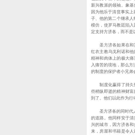
新兴教派的领袖。象基
因为他乐于清贫事实上就
子、他的第二个继承人红
模仿，使罗马教廷陷入
定支持方济各，而不是
圣方济各如果在和罗
红衣主教乌戈利诺和他
精神和肉体上的极大痛
入痛苦的境地，那么方
的制度的保护者小兄弟
制度化赢得了持久性
些稍纵即逝的精神财富
到了。他们以此作为行
圣方济各的同时代人，"
的道路。他同样安于清
兴的城市，因方济各和
来，房屋和书籍是令人