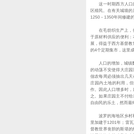
这一时期西方人口的
区殖民。在有关城墙的
1250－1350年间
在毛纺织生产上，佛兰
于原材料供应的便利：
展，得益于西方基督教
的4个定期集市，这里
人口的增加，城镇数目
的动荡不安使得大庄园
佃农每周必须抽出几天
庄园内土地的利用，但
作。因此人口增多时，
之。如果庄园主不付给
自由民的乐土，然而最
波罗的海地区乡村和城
里加建于1201年；雷
督教世界丧胆的斯堪的