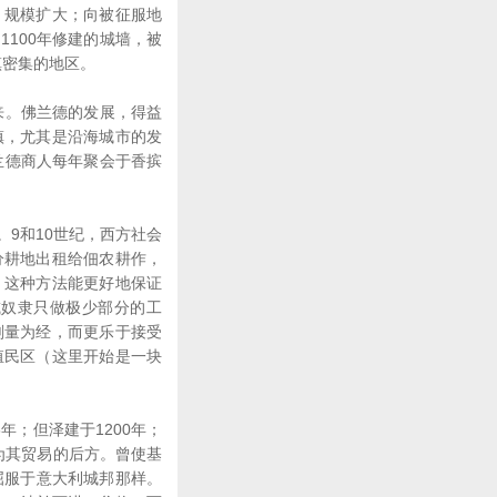
规模扩大；向被征服地
100年修建的城墙，被
镇密集的地区。
来。佛兰德的发展，得益
镇，尤其是沿海城市的发
兰德商人每年聚会于香摈
9和10世纪，西方社会
分耕地出租给佃农耕作，
，这种方法能更好地保证
或奴隶只做极少部分的工
削量为经，而更乐于接受
殖民区（这里开始是一块
；但泽建于1200年；
成为其贸易的后方。曾使基
屈服于意大利城邦那样。