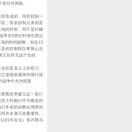
不冒任何风险。
异造成的。同农奴制一
军役，而农奴制义务则是
土地的特权，而不是封建
佃早在9世纪时便在西法
现的时间较晚，却在13
不及的控制阿尔卑斯山北
国王却并无这个负担。
去的是道义上的权力。
建立道德权威来间接行使
的战争中尤为明显。
督教世界建立起一套行
而意大利银行作为教皇的
他们本省的由教会律师负
纂而并未显示其重要性。
1181年在位）和卢西乌
。