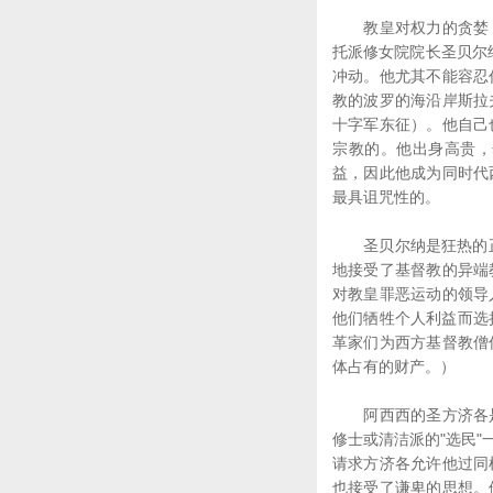
教皇对权力的贪婪，
托派修女院院长圣贝尔纳
冲动。他尤其不能容忍
教的波罗的海沿岸斯拉
十字军东征）。他自己
宗教的。他出身高贵，
益，因此他成为同时代
最具诅咒性的。
圣贝尔纳是狂热的正统
地接受了基督教的异端
对教皇罪恶运动的领导
他们牺牲个人利益而选
革家们为西方基督教僧
体占有的财产。）
阿西西的圣方济各是
修士或清洁派的"选民
请求方济各允许他过同
也接受了谦卑的思想。