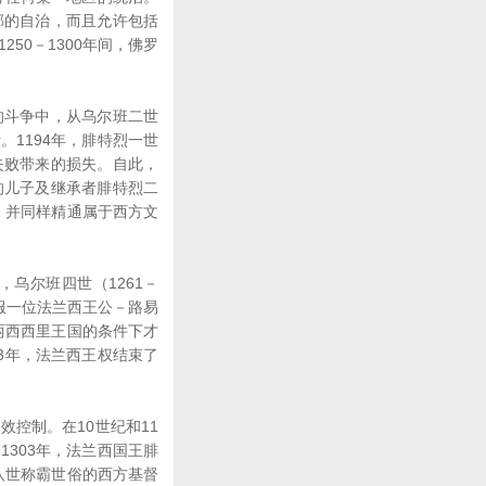
邦的自治，而且允许包括
50－1300年间，佛罗
斗争中，从乌尔班二世
所。1194年，腓特烈一世
失败带来的损失。自此，
的儿子及继承者腓特烈二
化，并同样精通属于西方文
乌尔班四世（1261－
说服一位法兰西王公－路易
的两西西里王国的条件下才
3年，法兰西王权结束了
。
控制。在10世纪和11
303年，法兰西国王腓
斯八世称霸世俗的西方基督