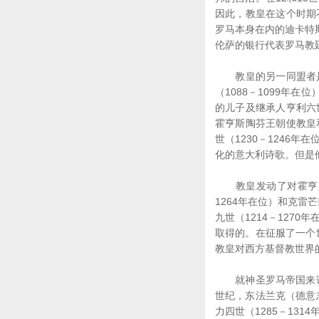
因此，教皇在这个时期
罗马本身在内的迪卡特斯
伦萨的银行代表罗马教
教皇的另一同盟者是
（1088－1099年在
的儿子及继承人亨利六
霍亨斯陶芬王朝使教皇
世（1230－1246
化的意大利诗歌。但是
教皇发动了对霍亨斯陶
1264年在位）和克雷
九世（1214－127
取得的。在征服了一个
教皇对西方基督教世界
就神圣罗马帝国来说，
世纪，东法兰克（德意
力四世（1285－13