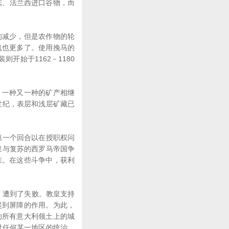
意志、法兰西进口谷物，而
减少，但是农作物的轮
机也更多了。使用挽马的
开始于1162－1180
一种又一种的矿产相继
世纪，表层和浅层矿藏已
第一个回合以在授职权问
皇与复苏的西罗马帝国争
来。在这些斗争中，获利
，遭到了失败。教皇支持
起到屏障的作用。为此，
的所有意大利领土上的城
对任何某一地区的统治。