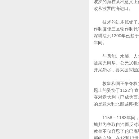
波罗的海在某种意义上已
改从波罗的海进口。
技术的进步抵销了人
作制度使三区轮作制代
深耕法到1200年已趋
年间。
与风能、水能、人力
被采光用尽。公元10
开采殆尽，要采掘深层
教皇和国王争夺权力的
题上的妥协于1122
夺对意大利（已成为西
的是意大利北部城邦和
1158－1183年
城邦为争取自治而反对
教皇不仅容忍了伦巴底
邦的自治。在12和1