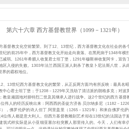
第六十六章 西方基督教世界（1099－1321年）
基督教文化空前繁荣。到了12、13世纪，西方基督教文化在社会的各
世纪的前25年中，西方基督教文化开始走向衰落。在黑死病于1348年横
减弱。1261年希腊人收复君士坦丁堡，1291年穆斯林收复阿卡，宣
地区入侵的失败。1303年法兰西国王派人刺杀了教皇卜尼法斯八世，从
世界的霸权地位。
、13世纪西方基督教文化的繁荣，从正反两方面均有所反映：最具名昭著
中心君士坦丁堡；于1208－1229年又洗劫了清洁派的朗格多克；对
峰；教皇顽固地对腓特烈二世及其继承人进行战争。这2个世纪的西方基督
位伟人的经历反映出来：阿西西的圣徒方济各.贝尔纳多尼（1182－122
74年），佛罗伦萨的诗人但丁.阿里盖里（1265－1321年）和来自佛罗伦
）。这4位伟人都是意大利人。但西方基督教雕刻艺术却在13世纪的法国达
建筑式样实际是从小亚细亚塞尔柱突厥人那里传入的。今天，人们有幸
址，可以说明这一点。这些遗址比较完整地体现了中世纪西方基督教社会