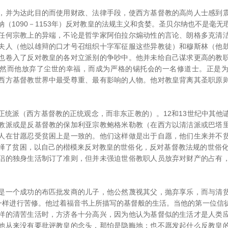
并为达此目的而使用财政、法律手段，使西方基督教的高尚人士感到震
（1090－1153年）反对教皇的法规主义和贪婪。圣贝尔纳也不是毫
任何宗教上的异端，不论是哲学家阿伯拉尔煽动性的言论、朗格多克清
夫人（他以雄辩的口才号召组织十字军征服这些异教徒）和穆斯林（他
也卷入了反对教皇的各对立派别的争吵中。他并未给自己谋求更高的教
然而他放弃了尘世的幸福，而成为严格的锡托会的一名修道士。正是
西方基督教世界中最受尊重、最有影响的人物。他对教皇背离其圣职原
派（西方基督教的正统观念，而非东正教的）。12和13世纪中其他
教派或是反基督教的保加利亚宗教鲍格米勒教（在西方以清洁派或巴塔
人在甘愿忍受贫困上是一致的。他们这样做是出于自愿，他们生来并不
择了贫困，以自己的楷模来反对教皇的世俗化，反对基督教法规的世俗化
侣的独身生活制订了准则，但并未强迫世俗教职人员放弃对财产的占有
一个成功的布匹批发商的儿子，他公然蔑视其父，抛弃享乐，而与清贫
"一样进行苦修。他过着福音书上所描写的基督般的生活。当他的第一位信
样的清苦生活时，方济各十分高兴，因为他认为基督似的生活才是人类
他从来没有要批评教皇的念头，那怕是隐晦地；也不愿发起什么反教皇