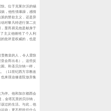
惊。位于克莱尔沃的锡
无瑕疵，他性情暴躁，感情
洁派的禁欲主义，还是异
鼓动对黎凡特进行第二次
职，显而易见他是献身于
为了主义他牺牲了个人利
则的批评是权威的，也是
谴责教皇的人，令人震惊
里亚会而出名）。这些反
贫困。和圣贝尔纳一样，
。（11世纪西方宗教改
，也来强迫修道院放弃集
为伴。他和加尔都西会
徒，金塔瓦里的贝尔纳，
应该过的生活。与此，他
的运动；更不想担任什么