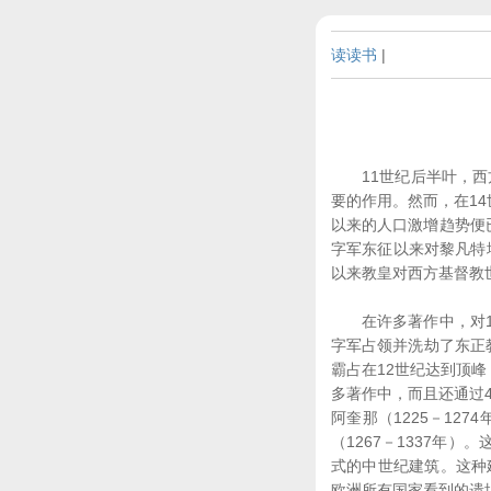
读读书
|
11世纪后半叶，西方
要的作用。然而，在14
以来的人口激增趋势便已
字军东征以来对黎凡特
以来教皇对西方基督教
在许多著作中，对12
字军占领并洗劫了东正教
霸占在12世纪达到顶
多著作中，而且还通过4
阿奎那（1225－12
（1267－1337年
式的中世纪建筑。这种
欧洲所有国家看到的遗