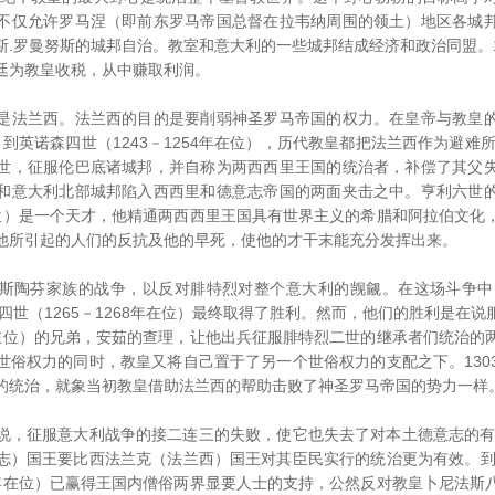
不仅允许罗马涅（即前东罗马帝国总督在拉韦纳周围的领土）地区各城
.罗曼努斯的城邦自治。教室和意大利的一些城邦结成经济和政治同盟。12
廷为教皇收税，从中赚取利润。
法兰西。法兰西的目的是要削弱神圣罗马帝国的权力。在皇帝与教皇的
位）到英诺森四世（1243－1254年在位），历代教皇都把法兰西作为避难
世，征服伦巴底诸城邦，并自称为两西西里王国的统治者，补偿了其父
和意大利北部城邦陷入西西里和德意志帝国的两面夹击之中。亨利六世
年在位）是一个天才，他精通两西西里王国具有世界主义的希腊和阿拉伯文
他所引起的人们的反抗及他的早死，使他的才干末能充分发挥出来。
芬家族的战争，以反对腓特烈对整个意大利的觊觎。在这场斗争中，
芒四世（1265－1268年在位）最终取得了胜利。然而，他们的胜利是在
0年在位）的兄弟，安茹的查理，让他出兵征服腓特烈二世的继承者们统治
世俗权力的同时，教皇又将自己置于了另一个世俗权力的支配之下。130
的统治，就象当初教皇借助法兰西的帮助击败了神圣罗马帝国的势力一样
征服意大利战争的接二连三的失败，使它也失去了对本土德意志的有效
志）国王要比西法兰克（法兰西）国王对其臣民实行的统治更为有效。到1
14年在位）已赢得王国内僧俗两界显要人士的支持，公然反对教皇卜尼法