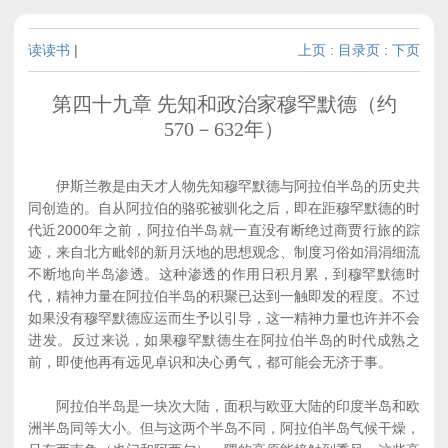
读读书
|
上页
:
目录页
:
下页
第四十九章 先知和政治家穆罕默德（约
570－632年）
伊斯兰教是由天才人物先知穆罕默德与阿拉伯半岛的历史共
同创造的。自从阿拉伯的骆驼被驯化之后，即在距穆罕默德的时
代近2000年之前，阿拉伯半岛就一直没有断绝过商贾行旅的踪
迹，来自北方毗邻的新月沃地的思想观念、制度习俗如涓涓细流
不断地向半岛渗透。这种渗透的作用日积月累，到穆罕默德时
代，精神力量在阿拉伯半岛的积聚已达到一触即发的程度。不过
如果没有穆罕默德应运而生予以引导，这一精神力量也许并不会
进发。反过来说，如果穆罕默德生在阿拉伯半岛的时代成熟之
前，即使他再有远见卓识和决心勇气，都可能会无济于事。
阿拉伯半岛是一块次大陆，面积与欧亚大陆的印度半岛和欧
洲半岛同等大小。但与这两个半岛不同，阿拉伯半岛气候干燥，