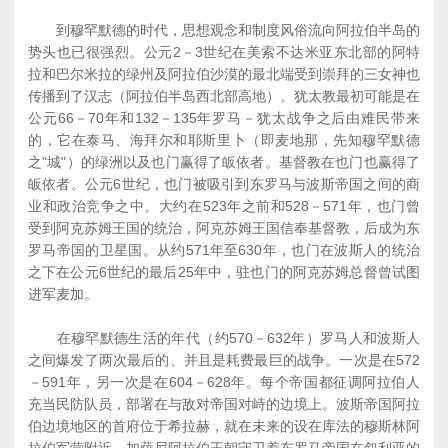
到穆罕默德的时代，思想观念和制度风俗流向阿拉伯半岛的
势头也已很强烈。公元2－3世纪在美索不达米亚东北部的阿特
拉和巴尔米拉的绿州及阿拉伯沙漠的最北端受到崇拜的三女神也
传播到了汉志（阿拉伯半岛西北部高地）。犹太教最初可能是在
公元66－70年和132－135年罗马－犹太战争之后由难民带来
的，它在泰马、海拜尔和耶斯里卜（即麦地那，先知穆罕默德
之"城"）的绿洲以及也门赢得了皈依者。基督教在也门也赢得了
皈依者。公元6世纪，也门被吸引到东罗马与波斯帝国之间的商
业和政治竞争之中。大约在523年之前和528－571年，也门曾
受到阿克苏姆王国的统治，阿克苏姆王国信奉基督教，后成为东
罗马帝国的卫星国。从约571年至630年，也门在波斯人的统治
之下在公元6世纪的最后25年中，驻也门的阿克苏姆总督曾试图
进军麦加。
在穆罕默德生活的年代（约570－632年）罗马人和波斯人
之间爆发了两次最后的、并且是耗费最巨的战争。一次是在572
－591年，另一次是在604－628年。每个帝国都征调阿拉伯人
充当民防队员，部署在与敌对帝国对峙的边境上。波斯帝国阿拉
伯边境地区的首府位于希拉赫，就在未来的设在库法的穆斯林阿