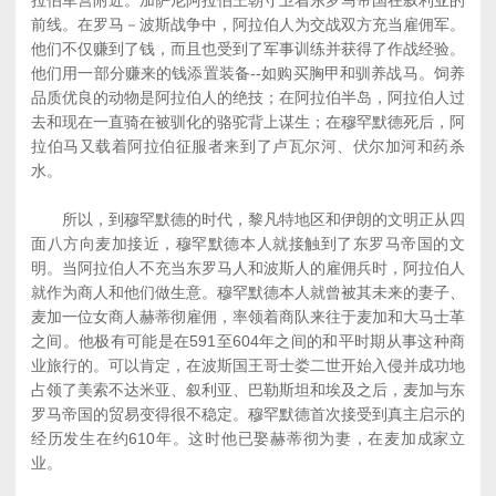
拉伯军营附近。加萨尼阿拉伯王朝守卫着东罗马帝国在叙利亚的
前线。在罗马－波斯战争中，阿拉伯人为交战双方充当雇佣军。
他们不仅赚到了钱，而且也受到了军事训练并获得了作战经验。
他们用一部分赚来的钱添置装备--如购买胸甲和驯养战马。饲养
品质优良的动物是阿拉伯人的绝技；在阿拉伯半岛，阿拉伯人过
去和现在一直骑在被驯化的骆驼背上谋生；在穆罕默德死后，阿
拉伯马又载着阿拉伯征服者来到了卢瓦尔河、伏尔加河和药杀
水。
所以，到穆罕默德的时代，黎凡特地区和伊朗的文明正从四
面八方向麦加接近，穆罕默德本人就接触到了东罗马帝国的文
明。当阿拉伯人不充当东罗马人和波斯人的雇佣兵时，阿拉伯人
就作为商人和他们做生意。穆罕默德本人就曾被其未来的妻子、
麦加一位女商人赫蒂彻雇佣，率领着商队来往于麦加和大马士革
之间。他极有可能是在591至604年之间的和平时期从事这种商
业旅行的。可以肯定，在波斯国王哥士娄二世开始入侵并成功地
占领了美索不达米亚、叙利亚、巴勒斯坦和埃及之后，麦加与东
罗马帝国的贸易变得很不稳定。穆罕默德首次接受到真主启示的
经历发生在约610年。这时他已娶赫蒂彻为妻，在麦加成家立
业。