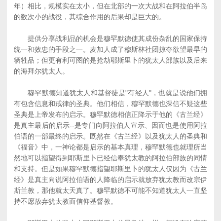
年）相比，规模实在太小，但在北部的一次大战和在阿拉伯半岛
的数次小的战役，其综合作用的后果却是巨大的。
提供分享战利品的机会是穆罕默德使其成份杂乱的国家保持
统一和效忠的手段之一。麦加人成了穆斯林社团掠夺欲望最早的
牺牲品；但更有利可图的是抢劫耶斯里卜的犹太人部族以及后来
的海拜尔犹太人。
穆罕默德知道犹太人和基督徒是"有经人"，也就是说他们拥
有包含信息和戒律的圣典。他们相信，穆罕默德也深信不疑这些
圣典是上帝发布的启示。穆罕默德相信正降示于他的《古兰经》
是真主最后的启示--是专门向阿拉伯人宣示、因而也是使用阿拉
伯语的一部最终的启示。既然在《古兰经》以及犹太人的圣典和
《福音》中，一神论都是启示的基本真理，穆罕默德也就理所当
然地可以指望得到耶斯里卜已经信奉犹太教的阿拉伯部族的同情
和支持。但是如果穆罕默德指望耶斯里卜的犹太人仅因为《古兰
经》是真主向说阿拉伯语的人降临的启示就放弃犹太教而改宗伊
斯兰教，那他就太天真了。穆罕默德不可能不知道犹太人一直坚
持不愿放弃犹太教而信仰基督教。