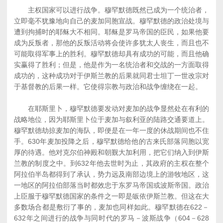
主权国家可以进行战争。穆罕默德既然已成为一个统治者，
立即毫不犹豫地向自己的麦加同胞宣战。穆罕默德的政治处境与
遭到拘捕时的耶稣大不相同。耶稣是罗马帝国的臣民，如果他要
成为反叛者，那他的反叛活动将会使许多犹太人丧生，而且也不
可能取得军事上的胜利。穆罕默德却具有成功的可能，而且他确
实赢得了胜利；但是，他是作为一名统治者和交战的一方面取得
成功的，这种成功对于伊斯兰教的后果就同君士坦丁一世改宗对
于基督教的后果一样。它使得宗教与政治和战争缠绕在一起。
在耶斯里卜，穆罕默德要发动对麦加的战争显然处在有利的
战略地位，因为耶斯里卜位于麦加与叙利亚的陆路交通要道上。
穆罕默德劫掠麦加的海队，即便是在一年一度的休战期间也不住
手。630年麦加投降之后，穆罕默德给他的古来氏部落同胞以宽
厚的待遇。他对克尔伯神殿和朝觐大加利用，把它们纳入到伊斯
兰教的制度之中。到632年他去世时为止，其政府的主权在整个
阿拉伯半岛都得到了承认，势力远及南部边境上的游牧地区，这
一地区的阿拉伯部落当时都效忠于东罗马帝国或波斯帝国。政治
上臣服于穆罕默德国家的条件之一即是皈依伊斯兰教。但这在大
多数场合都是敷衍了事的，麦加也同样如此。穆罕默德在622－
632年之间进行的战争与同时代的罗马－波斯战争（604－628