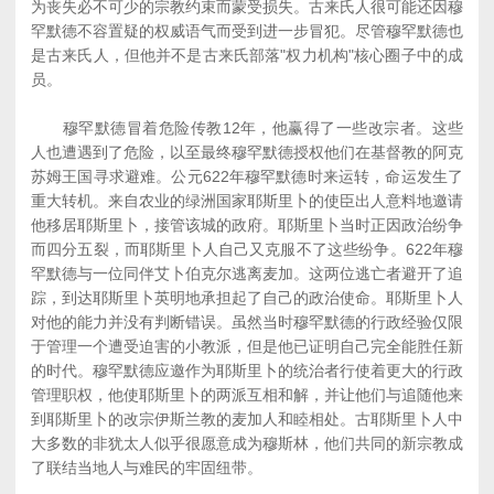
为丧失必不可少的宗教约束而蒙受损失。古来氏人很可能还因穆
罕默德不容置疑的权威语气而受到进一步冒犯。尽管穆罕默德也
是古来氏人，但他并不是古来氏部落"权力机构"核心圈子中的成
员。
穆罕默德冒着危险传教12年，他赢得了一些改宗者。这些
人也遭遇到了危险，以至最终穆罕默德授权他们在基督教的阿克
苏姆王国寻求避难。公元622年穆罕默德时来运转，命运发生了
重大转机。来自农业的绿洲国家耶斯里卜的使臣出人意料地邀请
他移居耶斯里卜，接管该城的政府。耶斯里卜当时正因政治纷争
而四分五裂，而耶斯里卜人自己又克服不了这些纷争。622年穆
罕默德与一位同伴艾卜伯克尔逃离麦加。这两位逃亡者避开了追
踪，到达耶斯里卜英明地承担起了自己的政治使命。耶斯里卜人
对他的能力并没有判断错误。虽然当时穆罕默德的行政经验仅限
于管理一个遭受迫害的小教派，但是他已证明自己完全能胜任新
的时代。穆罕默德应邀作为耶斯里卜的统治者行使着更大的行政
管理职权，他使耶斯里卜的两派互相和解，并让他们与追随他来
到耶斯里卜的改宗伊斯兰教的麦加人和睦相处。古耶斯里卜人中
大多数的非犹太人似乎很愿意成为穆斯林，他们共同的新宗教成
了联结当地人与难民的牢固纽带。