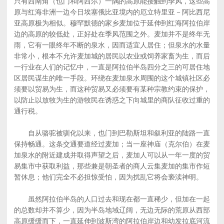
只有西南角（也门和阿西尔）一隅的高原能接触到季风，这些高
原与红海非洲一边今日埃塞俄比亚境内的厄立特里亚－阿比西尼
亚高原极为相似。穆罕默德的家乡麦加位于延伸到红海阿拉伯岸
边的高原的较低处，正好处在季风范围之外。麦加并不是终年无
雨，它有一眼终年不断的泉水，因而适宜人居住；但泉水的水量
非常小，根本不允许麦加城的居民以农业或饲养家畜为生，而后
一行业在人们的记忆中，一直是阿拉伯半岛四分之三的可居住地
区居民谋生的唯一手段。环绕在麦加泉水周围的这个城镇社区必
须要以贸易为生，而这种贸易又必须要有某种宗教约束的保护，
以防止以放牧为生的游牧民在诱惑之下向城里的商队征收过重的
通行税。
自从骆驼被驯化以来，也门到巴勒斯坦和叙利亚的陆路一直
保持畅通。这条交通要道经过麦加；当一座神庙（克尔伯）在麦
加泉水的附近建成并取得声望之后，麦加人可以从一年一度的贸
易集市中获取利益，那些兼是朝圣者的商人云集麦加的集市作短
暂休息；他们完全不必担惊受怕，因为扰乱它将会亵渎神明。
虽然阿拉伯半岛的人口过去和现在都一直稀少，但加在一起
的总数却并不算少，因为半岛地域辽阔，无边无际的荒原从西部
高原缓缓而下，一直延伸到波斯湾的阿拉伯岸边和幼发拉底河流