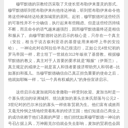
穆罕默德的宗教经历采取了天使长哲布勒伊来显灵的形式。
穆罕默德听到哲布勒伊来向他传达神谕，听到哲布勒伊来命令他
将这些神谕转达给麦加城里的居民。起初，穆罕默德对这些经历
的可靠性并不十分确信，执行起来有些顾虑。但是这些经历持续
不断，而且命令的语气越来越强烈，因而穆罕默德最终还是相信
和服从了。由穆罕默德转达的启示的核心是，只存在一个真主
（安拉，相当于说古叙利亚语的基督徒用来称呼上帝的安拉
哈）。一神论此时在阿拉伯半岛已很流行，正如公元4世纪初的
罗马帝国一样，君士坦丁一世就在312年皈依了基督教。根据穆
罕默德的教义，真主对于人首要的要求就是"顺服"（伊斯兰）。
真主规定的戒律之一就是富人和强者要接济帮助穷人和弱者--比
如寡妇和孤儿。当穆罕默德确信自己真正担负重要的使命之后，
他就如耶稣一样，"以一个具有权威的人"的身份宣讲启示。
这些启示在麦加就同在拿撒勒一样受到欢迎。麦加当时是一
个寡头统治的绿洲城邦。统治麦加的寡头古来氏部落与公元2－
3世纪时的巴尔米拉的寡头一样依靠贸易为生。他们富有成效而
又毫无怜悯之情地经营着私有的经济王国；他们知道自己商业上
的成功依赖于他们圣殿的声望；他们担忧如果穆罕默德一神论的
号召占据上风，万神殿克尔伯就会失去影响，麦加的贸易也会因