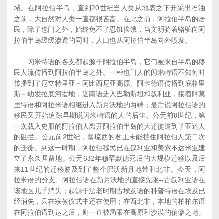
域。在阿拉伯半岛，直到20世纪当人类从地表之下开采出石油
之前，大自然对人类一直都很吝啬。在此之前，阿拉伯半岛的居
民，除了也门之外，始终免不了忍饥挨饿，当文明骑着骆驼向阿
拉伯半岛缓缓渗透的同时，人口也从阿拉伯半岛向外喷发。
闪米特语的各支都起源于阿拉伯半岛，它们被来自半岛的移
民人流传播到阿拉伯半岛之外。一种也门人的闪米特语不知何时
传播到了厄立特里亚－阿比西尼亚高原。阿卡德语传播到底格里
斯－幼发拉底河盆地，迦南语进入巴勒斯坦和叙利亚，接着阿莫
里特语和阿拉米语相继进入新月沃地的两端；最后说阿拉伯语的
移民又开始追踪早期说闪米特语的人的后尘。公元前8世纪，第
一次载入史册的阿拉伯人离开阿拉伯半岛的大迁徙遭到了亚述人
的阻拦。公元前2世纪，塞琉西的君主未能挡住阿拉伯人第二次
的迁徙。到这一时期，阿拉伯移民已在叙利亚和美索不达米亚建
立了永久居留地。公元632年穆罕默德死后的大规模迁移以及后
来11世纪的迁移波及到了整个肥沃新月地带和北非。今天，阿
拉米语的分支、阿拉伯语在新月沃地的直接先驱--古叙利亚语在
该地区几乎消失；起源于法老时期古埃及语的科普特语在埃及已
经消失，只在宗教仪式中还在使用；在西北非，本地的柏柏尔语
在阿拉伯语到达之后，则一直被局限在高原和沙漠的偏僻之地。