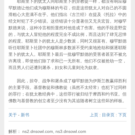
耶斯里卜的犹太人同耶斯里卜的异教徒一样，都没有响应穆
罕默德让他们成为穆斯林的号召，但是这些犹太人对自己的不圆
滑粗心大意满不在乎。他们指出《古兰经》在提及《托拉》中的
经文时犯了不少错误。这些错误十分显著但又无关宏旨。对穆罕
默德来说，这种冷言相拒显然对他造成了伤害。他的手段是野蛮
的，与犹太人冒犯他的程度完全不成比例，而且达到了肆无忌惮
的程度。耶斯里卜的犹太人是少数派，同时又很富有。穆罕默德
听任耶斯里卜社团中的穆斯林多数派不受约束地抢劫和驱逐耶斯
里卜的犹太人。耶斯里卜最后一批穆罕默德的受害者甚至不被允
许离境，即使他们除了求和已一无所有。他们不仅被抢劫一空，
而且男人们还遭到屠杀，妇女和儿童则沦为奴隶。
因此，掠夺、战争和屠杀成了穆罕默德为伊斯兰教赢得胜利
的主要手段。基督教徒和佛教徒（虽然不太经常）也犯下过同样
的罪行；在犹太教经典中，这些罪行被归结于摩西和约书亚。但
佛数与基督教的创立者至少没有为其追随者树立这些坏的样板。
关于
-
新书
上页
:
目录页
:
下页
解析： ns2.dnsowl.com, ns3.dnsowl.com