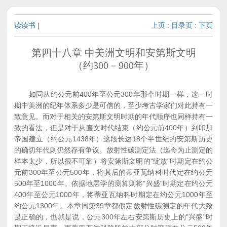
读读书
|
上页
:
目录页
:
下页
第四十八章 中美洲文明和安第斯文明
（约300－900年）
如同从约公元前400年至公元300年那个时期一样，这一时
期中美洲的纪年体系多少是可信的，至少考古学家们对此持有一
致意见。而对于相关的安第斯文明时期的年代顺序也同样持有一
致的看法，但是对于从查文时代结束（约公元前400年）到印加
帝国建立（约公元1438年）这段长达18个半世纪的安第斯历史
的确切年代则仍然存有争议。放射性碳测定法（迄今为止测定的
样本太少，所以很不可靠）将安第斯文明的"绽放"时期定在约公
元前300年至公元500年，将其后的蒂亚瓦纳科时代定在约公元
500年至1000年。依据地层学的测算则将"兴盛"时期定在约公元
400年至公元1000年，将蒂亚瓦纳科时期定在约公元1000年至
约公元1300年。本章同第39章都假定放射性碳测定的年代大致
是正确的，也就是说，公元300年左右安第斯历史上的"兴盛"时