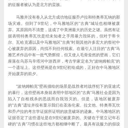
的征服者被认为是北方的蛮族。
马雅并没有卷入从北方成功地征服乔卢拉和特奥蒂瓦纳的那
场灾难。但到了9世纪，中马雅地区的"古典"城址也相继被废
弃。其原因尚不清楚，这成了中美洲最大的历史之谜。虽然有证
据表明特奥蒂瓦坎是经未知者之手用暴力毁坏的，但对于蒂卡
尔、瓦哈克通以及中马雅地区"古典"时期其他许多宏大的祭祀中
心被废弃的原因，尚找不到任何线索。在最引人注目的"古典"马
雅艺术作品中有一批气势辉煌，但又使人毛骨耸然的壁画，它们
座落在乌苏马辛塔河中游西岸，考古学家定名为"波纳姆帕克"的
一个遗址上。这些壁画是在9世纪初绘成的，正好在中马雅地区
开始废弃的前夕。
"波纳姆帕克"壁画描绘的场景是战胜者对战俘犯下的亚途式
的暴行，这些壁画本身就表明中部地区的"古典"马雅社会是因为
陷入了自相残杀的恶战而自我毁灭的。但是，该地区被废弃
的"古典"遗址并役有显示我们在圣洛伦索、拉文他、特奥蒂瓦坎
和乔卢拉的考古学证据所证明的故意破坏的迹象。中马雅地区的
证据否定了这些遗址是在9世纪被废弃的。关键在于竖立记年石
碑的"古典"习惯在这些地方都相继中断了。最具有说服力的假设