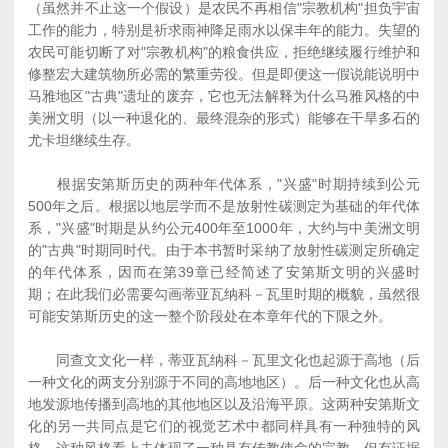
（虽然并不止这一个假设）是农民不再相信"宗教机构"担负宇宙
工作的能力，特别是祈求雨神降足雨水以保丰年的能力。失望的
农民可能切断了对"宗教机构"的粮食供应，拒绝继续履行维护和
修整宏大建筑物所必需的繁重劳役。但是即便这一假说能说明中
马雅地区"古典"遗址的废弃，它也无法解释为什么马雅风格的中
美洲文明（以一种退化的、最终混杂的形式）能够在干旱多石的
尤卡坦继续生存。
根据安第斯历史的两种年代体系，"兴盛"时期持续到公元
500年之后。根据以地层学而不是放射性碳测定为基础的年代体
系，"兴盛"时期是从约公元400年至1000年，大约与中美洲文明
的"古典"时期同时代。由于本书暂时采纳了放射性碳测定所确定
的年代体系，因而在第39章已经简述了安第斯文明的兴盛时
期；在此我们必需要勾画蒂亚瓦纳科－瓦里时期的概貌，虽然很
可能安第斯历史的这一整个阶段处在本章年代的下限之外。
同查文文化一样，蒂亚瓦纳科－瓦里文化也起源于高地（后
一种文化的两支分别源于不同的高地地区）。后一种文化也从高
地发源地传播到高地的其他地区以及沿海平原。这两种安第斯文
化的另一共同点是它们的视觉艺术中都同样具有一种独特的风