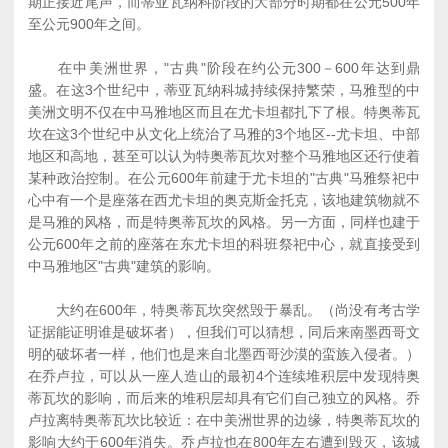
期正接近尾声，而蒂亚瓦纳科阶段的大部分时期都在公元500年
至公元900年之间。
在中美洲世界，"古典"阶段在约公元300－600年达到鼎
盛。在这3个世纪中，蒂亚瓦纳科城持续保持繁荣，马雅型的中
美洲文明不仅在中马雅地区而且在尤卡坦都扎下了根。特奥蒂瓦
坎在这3个世纪中从文化上统治了马雅的3个地区--尤卡坦、中部
地区和高地，甚至可以认为特奥蒂瓦坎对整个马雅地区还行使着
某种政治控制。在公元600年前建于尤卡坦的"古典"马雅祭祀中
心中有一个是座落在西尤卡坦的奥克斯金托克，该地建筑物就不
是马雅的风格，而是特奥蒂瓦坎的风格。另一方面，同样也建于
公元600年之前的座落在东尤卡坦的科班祭祀中心，就直接受到
中马雅地区"古典"建筑的影响。
大约在600年，特奥蒂瓦坎突然毁于暴乱。（尚没有考古学
证据能证明谁是破坏者），但我们可以猜想，同后来南墨西哥文
明的破坏者一样，他们也是来自北墨西哥沙漠的蛮族入侵者。）
在乔卢拉，可以从一座人造山的最初4个连续堆积层中发现特奥
蒂瓦坎的影响，而后来的堆积层却具有它们自己独立的风格。乔
卢拉离特奥蒂瓦坎比较近：在中美洲世界的边缘，特奥蒂瓦坎的
影响大约于600年消失。乔卢拉也在800年左右遭到毁灭，该城