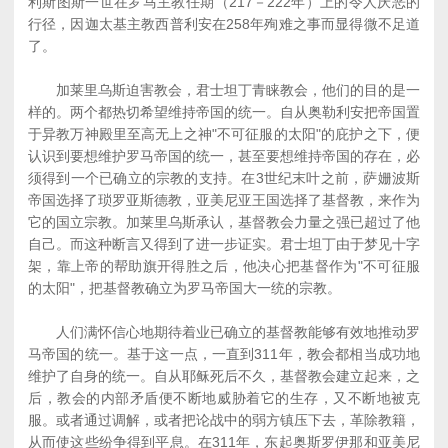
利斯图斯一世在罗马主教任期（217－222年）上的令人厌恶的
行径，因迦太基主教西普利安在258年殉难之事而显得微不足道
了。
加莱里乌斯迫害教会，君士坦丁青睐教会，他们的目的是一
样的。两个都热切希望维持帝国的统一。自从奥勒利安把帝国置
于异教万神殿里至高无上之神"不可征服的太阳"的庇护之下，便
认识到要想维护罗马帝国的统一，甚至要想维持帝国的存在，必
须得到一个已确立的宗教的支持。在3世纪末叶之前，萨姗波斯
帝国选择了琐罗亚斯德教，亚美尼亚王国选择了基督教，来作为
它的国立宗教。加莱里乌斯承认，基督教会力量之强已超过了他
自己。而这种断言又得到了进一步证实。君士坦丁由于梦见十字
架，靠上帝的帮助旗开得胜之后，他决心把基督作为"不可征服
的太阳"，把基督教确立为罗马帝国大一统的宗教。
人们满怀信心地期待着业已确立的基督教能够有效地推动罗
马帝国的统一。基于这一点，一直到311年，教会都相当成功地
维护了自身的统一。自从耶稣死后不久，基督教会建立起来，之
后，教会的内部矛盾便不断地威胁着它的生存，又不断地被克
服。或者通过调解，或者把论战中的弱方镇压下去，革除教籍，
从而使这些纷争得到平息。在311年，东起奥斯罗伊那和亚美尼