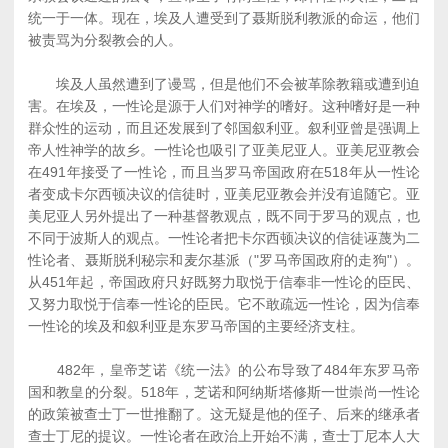
统一于一体。现在，埃及人遭受到了聂斯脱利教派的命运，他们
被责骂为分裂教会的人。
埃及人虽然遭到了谩骂，但是他们不会被革除教籍或遭到迫
害。在埃及，一性论是源于人们对神学的嗜好。这种嗜好是一种
群众性的运动，而且还发展到了邻国叙利亚。叙利亚曾是强调上
帝人性神学的故乡。一性论也吸引了亚美尼亚人。亚美尼亚教会
在491年接受了一性论，而且当罗马帝国政府在518年从一性论
者变成卡尔西顿决议的信徒时，亚美尼亚教会并没有追随它。亚
美尼亚人另外提出了一种基督教观点，既不同于罗马的观点，也
不同于波斯人的观点。一性论者把卡尔西顿决议的信徒诬蔑为二
性论者、聂斯脱利秘宗和麦尔基派（"罗马帝国政府的走狗"）。
从451年起，帝国政府只好既努力取悦于信奉非一性论的臣民、
又努力取悦于信奉一性论的臣民。它不敢疏远一性论，因为信奉
一性论的埃及和叙利亚是东罗马帝国的主要经济支柱。
482年，皇帝芝诺《统一法》的公布导致了484年东罗马帝
国和教皇的分裂。518年，芝诺和阿纳斯塔修斯一世崇尚一性论
的政策被查士丁一世推翻了。这无疑是他的侄子、后来的继承者
查士丁尼的提议。一性论者在政治上开始不满，查士丁尼本人大