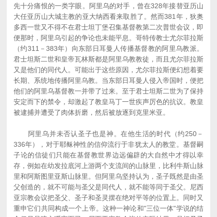
先十分痛恨的一类字眼。阿里乌的对手，曾在328年接替亚历山
大任亚历山大城主教的亚大纳西看来取胜了。然而381年，狄奥
多西一世又不得不在君士坦丁堡召集基督教第二次普世会议，即
便那时，阿里乌引起的争论也未能平息。哥特传教士尤尔菲拉斯
（约311－383年）向东部日耳曼人传播基督教的阿里乌教派。
君士坦斯二世和皇帝瓦林斯都是阿里乌教教徒，而且尤尔菲拉斯
又是他们的同代人。可能出于这些原因，尤尔菲拉斯便幻想着要
长期、系统地传播阿里乌教。当东部日耳曼人侵入帝国时，便把
他们的阿里乌基督教一并带了过来。至于君士坦斯二世为了保持
安定而下的禁令，却激起了教皇马丁一世疾声厉色的抗议。教皇
被逮捕并遭受了肉体折磨，然后被放逐到克里米亚。
阿里乌并未否认圣子也是神。在他生活的时代（约250－
336年），对于耶稣神性的信仰流行于非犹太人的教堂。基督嗣
子论的信徒们只能在基督教世界边远偏辟的大自然中才得以幸
存，例如在幼发拉底河上游两个支流间的山脉里，比利牛斯山脉
里和阿斯图里亚斯山脉里。但阿里乌坚持认为，圣子既然是由圣
父创造的，就不可能与圣父是同代人，就不能等同于圣父。尼西
亚宗教会议把圣父、圣子和圣灵摆在绝对平等的位置上。同时又
重申它们共同构成一个上帝。这种一神论和"三位一体"学说的结