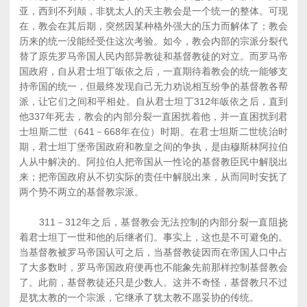
亚，西到不列颠，非犹太人的天主教会是一个统一的整体。可现
在，教会在其后期，突然因某种格外强大的压力而解体了；教会
历来的统一没能经受住这次考验。如今，教会内部的宗派分裂代
替了原先罗马帝国人民内部异教徒和基督教徒的对立。而罗马帝
国政府，自从君士坦丁皈依之后，一直期待着教会的统一能够支
持帝国的统一，但最终发现自己无力劝说相互纷争的基督教各帮
派，让它们之间和平相处。自从君士坦丁312年皈依之后，直到
他337年死去，教会的内部分裂一直困扰着他，并一直困扰到君
士坦斯二世（641－668年在位）时期。在君士坦斯二世统治时
期，君士坦丁堡帝国政府和教皇之间的争执，是由穆斯林阿拉伯
人从中解决的。阿拉伯人把帝国从一性论的基督教臣民中解脱出
来；把帝国政府从不切实际的责任中解脱出来，从而同时安抚了
两个势不两立的基督教宗派。
311－312年之后，基督教会无法控制的内部分裂一直阻挠
着君士坦丁一世和他的后继者们。事实上，这也是不可避免的。
当基督教被罗马帝国认可之后，当基督教徒因而在帝国人口中占
了大多数时，罗马帝国政府便再也不能象先前那样控制基督教会
了。此前，基督教徒还只是少数人。这并不奇怪，基督教只不过
是犹太教的一个宗派，它继承了犹太教不愿妥协的传统。