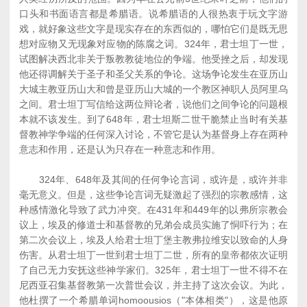
口头和书面语言都是希腊语。说希腊语的人很热衷于玩文字游
戏，就好象这些文字是现实存在的东西似的，哪怕它们是既无思
想对应物又无现象对应物的陈腐之词。324年，君士坦丁一世，
试图解决西北非关于叛教教徒地位的争端。他受挫之后，却发现
他还得调解关于圣子和圣父关系的争论。这场争论发生在亚历山
大城主教亚历山大和曾是亚历山大城的一个教区神职人员阿里乌
之间。君士坦丁写信给这两位辩论者，说他们之间争论的问题根
本就不该发生。到了648年，君士坦斯二世干脆禁止当时有关基
督教神学争端的任何深入讨论，不管它是认为基督身上存在两种
意志和作用，还是认为只存在一种意志和作用。
324年、648年及其间的任何争论言词，或许是，或许并非
毫无意义。但是，这些争论言词无疑激起了强烈的宗教感情，这
种感情激化导致了武力冲突。在431年和449年的以弗所宗教会
议上，埃及的修道士和基督教的兄弟会成员实施了恫吓行为；在
第二次会议上，埃及人给君士坦丁堡主教弗拉维安以致命的人身
伤害。从君士坦丁一世到君士坦丁二世，所有的皇帝都依次证明
了自己无力安抚这些神学家们。325年，君士坦丁一世不得不在
尼西亚召集基督教第一次普世会议，并主持了这次会议。为此，
他杜撰了一个希腊单词homoousios（"本体相类"），这是他原