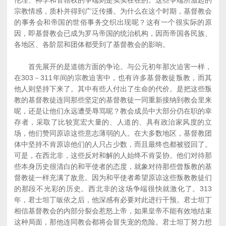
伦理、神学和管辖权的争端则是实实在在的。这些争端所激起的
宗教情感，质朴并得到广泛传播。为什么在这个时期，基督教会
的事务会和帝国的世俗事务交织出现呢？这有一个很实际的原
因，即基督教会已成为罗马帝国的统治机构，因而帝国各民族、
各地区、各阶层和团体都受到了基督教会的影响。
首先展开的是道德方面的争论。与公元初年那次迫害一样，
在303－311年间的宗教迫害中，也有许多基督教徒叛教，而其
他人则坚持下来了。其中有些人付出了生命的代价。是把这些叛
教的基督教徒连同那些坚定的基督教徒一同重新接纳到教会里来
呢，还是让他们永远遭受辱骂呢？教会成员中大部分仍在职的幸
存者，采取了比较宽宏大量的、人道的、具有政治家风度的立
场，他们赞同原谅这些意志薄弱的人。在大多数地区，基督教团
体中坚持不肯原谅他们的人只占少数，而且最终也都被驳回了。
可是，在西北非，这些反对和解的人始终不肯妥协。他们对待那
些本身历史很清白的和平使者的态度，就象对待那些曾叛教的基
督教徒一样充满了敌意。因为和平使者希望原谅这些叛教教徒们
的那段不光彩的历史。西北非的这场争端很快就激化了。313
年，君士坦丁皈依之后，他深感有必要对此进行干预。君士坦丁
相信基督教会的内部分裂会惹怒上帝，如果皇帝不能有效地结束
这种局面，那他连同教会都将会冒失宠的危险。君士坦丁努力想