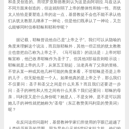
和圣灵创造的。而琐罗亚斯德教则认为这是由阿胡拉.马兹达从
不同方面来创造的，但这就削弱了上帝的整体性和独一性。而犹
太人恰恰是要塑造上帝的这一点，基督教徒不会也不能不承认他
们从犹太教那儿继承了一神论，但是他们既承认了一神论，又怎
么能够同时信奉耶稣和耶和华呢？
据记载，耶稣曾说他自己是"上帝之子"。我们可以从隐喻的
角度来理解这个说法，而且除耶稣外，其他一些正统的犹太教教
士也曾把自己称为上帝之子。《马可福音》的说法是：上帝对耶
稣宣称，他已收养耶稣作为圣子了。但其他3部福音则暗示说：
耶稣就是上帝的儿子，从第五王朝起，法老具有了父亲的资格。
不管从某一种或其他几种可能的角度来看，不管耶稣是否是上帝
的儿子，但无疑他是一个人。如果他真的是上帝之子，那么我们
不仅要问：圣子和圣父之间是什么关系？而且我们还要进一步
问：圣子的神性和人性之间有什么关系？我们还要问：耶稣的母
亲，玛利亚又是什么身份呢？她是人，不是女神。是不是可以因
她儿子的神性就把她称为"圣母"（东正教赞美玛利亚的赞美词）
呢？
在反问这些问题时，基督教神学家们所使用的字眼已超越了
人类经历所及的范围。因为早在公元前5世纪末叶之前，他们的