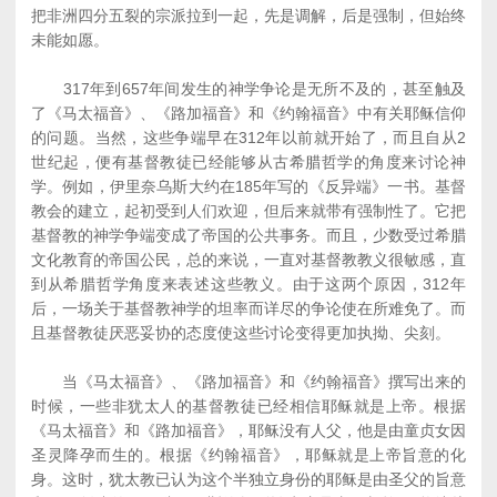
把非洲四分五裂的宗派拉到一起，先是调解，后是强制，但始终
未能如愿。
317年到657年间发生的神学争论是无所不及的，甚至触及
了《马太福音》、《路加福音》和《约翰福音》中有关耶稣信仰
的问题。当然，这些争端早在312年以前就开始了，而且自从2
世纪起，便有基督教徒已经能够从古希腊哲学的角度来讨论神
学。例如，伊里奈乌斯大约在185年写的《反异端》一书。基督
教会的建立，起初受到人们欢迎，但后来就带有强制性了。它把
基督教的神学争端变成了帝国的公共事务。而且，少数受过希腊
文化教育的帝国公民，总的来说，一直对基督教教义很敏感，直
到从希腊哲学角度来表述这些教义。由于这两个原因，312年
后，一场关于基督教神学的坦率而详尽的争论使在所难免了。而
且基督教徒厌恶妥协的态度使这些讨论变得更加执拗、尖刻。
当《马太福音》、《路加福音》和《约翰福音》撰写出来的
时候，一些非犹太人的基督教徒已经相信耶稣就是上帝。根据
《马太福音》和《路加福音》，耶稣没有人父，他是由童贞女因
圣灵降孕而生的。根据《约翰福音》，耶稣就是上帝旨意的化
身。这时，犹太教已认为这个半独立身份的耶稣是由圣父的旨意