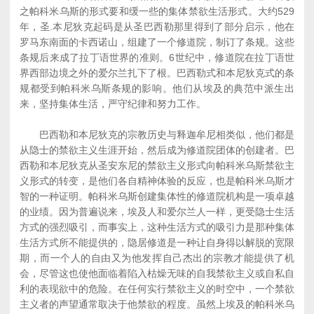
之帕科米乌斯的形式要和缓一些的集体禁欲生活形式。大约529
年，圣.本尼狄克起码是从圣巴西勒那里得到了部分启示，他在
罗马东南面的卡西诺山，组建了一个修道院，制订了条规。这些
条规后来成了拉丁语世界的准则。6世纪中，修道院在拉丁语世
界西部边境之外的爱尔兰扎下了根。巴西勒式和本尼狄克式的条
规都受到帕科米乌斯条规的影响。他们从埃及的典范中派生出
来，坚持集体生活，严守纪律和努力工作。
巴西勒和本尼狄克的宗教历史与释迦牟尼相类似，他们都是
从隐士的禁欲主义生涯开始，然后成为修道院团体的创建者。巴
西勒和本尼狄克从圣安东尼的禁欲主义形式向帕科米乌斯禁欲主
义形式的转变，是他们各自精神体验的反应，也是帕科米乌斯才
智的一种证明。帕科米乌斯创建集体性的修道院机构是一项卓越
的业绩。因为普遍说来，埃及人和爱尔兰人一样，更受隐士生活
方式的强烈吸引，而事实上，这种生活方式的吸引力是那种集体
生活方式所不能提供的，隐居修道是一种让自身得以解脱的宽限
期，而一个人的自由又为他发挥自己杰出的宗教才能提供了机
会，尽管这也使他面临着陷入枯燥无味的自我禁欲主义或自私自
利的表现欲中的危险。在任何实行禁欲主义的时空中，一个禁欲
主义者的声望通常取决于他禁欲的程度。虽然上埃及的帕科米乌