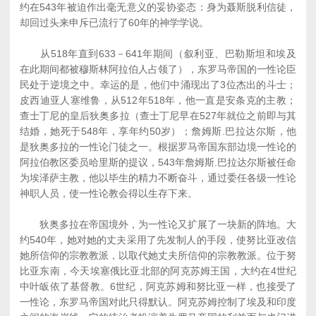
约在543年被迫作出毫无意义的妥协姿态：身为聂斯脱利信徒，
却回过头来申斥已流行了60年的神学学说。
从518年直到633－641年期间（叙利亚、巴勒斯坦和埃及
在此期间都被穆斯林阿拉伯人占领了），东罗马帝国的一性论臣
民处于逆境之中。幸运的是，他们中涌现出了3位杰出的斗士；
皮西迪亚人塞维鲁，从512年518年，他一直是安条克的主教；
查士丁尼的皇后狄奥多拉（查士丁尼早在527年就位之前即与其
结婚，她死于548年，享年约50岁）；詹姆斯.巴拉达尔斯，他
是狄奥多拉的一性论门徒之一。根据罗马帝国东部边境一性论的
阿拉伯教区委员哈里斯的提议，543年詹姆斯.巴拉达尔斯被任命
为埃泽萨主教，他以毕生的精力不断奋斗，通过委任各级一性论
神职人员，使一性论教会得以生存下来。
狄奥多拉在帝国境外，为一性论又扩展了一块新的阵地。大
约540年，她对她的丈夫采用了先发制人的手段，使努比亚改信
她所信仰的宗教教派，以取代她丈夫所信仰的宗教教派。位于努
比亚东南，今天埃塞俄比亚北部的阿克苏姆王国，大约在4世纪
中叶皈依了基督教。6世纪，阿克苏姆和努比亚一样，也接受了
一性论，东罗马帝国对此只得默认。阿克苏姆控制了埃及和印度