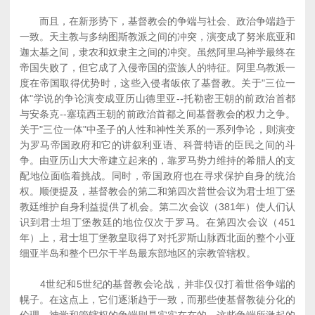
而且，在新形势下，基督教会的争端与社会、政治争端趋于
一致。天主教与多纳图斯教派之间的冲突，演变成了努米底亚和
迦太基之间，隶农和奴隶主之间的冲突。虽然阿里乌神学最终在
帝国失败了，但它成了入侵帝国的蛮族人的特征。阿里乌教派一
度在帝国取得优势时，这些入侵者皈依了基督教。关于"三位一
体"学说的争论演变成亚历山德里亚--托勒密王朝的前政治首都
与安条克--塞琉西王朝的前政治首都之间基督教会的权力之争。
关于"三位一体"中圣子的人性和神性关系的一系列争论，则演变
为罗马帝国政府和它的讲叙利亚语、科普特语的臣民之间的斗
争。由亚历山大大帝建立起来的，靠罗马势力维持的希腊人的支
配地位面临着挑战。同时，帝国政府也在寻求保护自身的统治
权。顺便提及，基督教会的第二和第四次普世会议为君士坦丁堡
教廷维护自身利益提供了机会。第二次会议（381年）使人们认
识到君士坦丁堡教廷的地位仅次于罗马。在第四次会议（451
年）上，君士坦丁堡教皇取得了对托罗斯山脉西北面的整个小亚
细亚半岛和整个巴尔干半岛最东部地区的宗教管辖权。
4世纪和5世纪的基督教会论战，并非仅仅打着世俗争端的
幌子。在这点上，它们逐渐趋于一致，而那些使基督教徒分化的