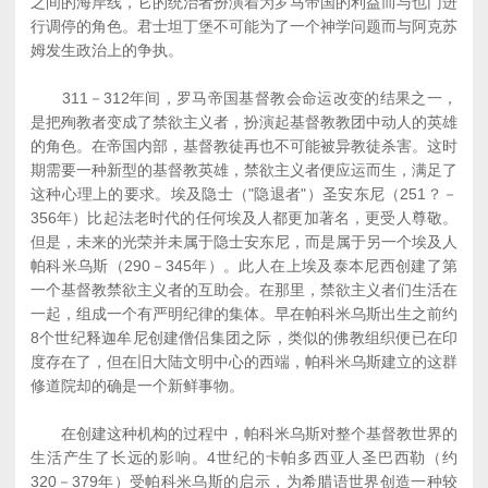
之间的海岸线，它的统治者扮演着为罗马帝国的利益而与也门进
行调停的角色。君士坦丁堡不可能为了一个神学问题而与阿克苏
姆发生政治上的争执。
311－312年间，罗马帝国基督教会命运改变的结果之一，
是把殉教者变成了禁欲主义者，扮演起基督教教团中动人的英雄
的角色。在帝国内部，基督教徒再也不可能被异教徒杀害。这时
期需要一种新型的基督教英雄，禁欲主义者便应运而生，满足了
这种心理上的要求。埃及隐士（"隐退者"）圣安东尼（251？－
356年）比起法老时代的任何埃及人都更加著名，更受人尊敬。
但是，未来的光荣并未属于隐士安东尼，而是属于另一个埃及人
帕科米乌斯（290－345年）。此人在上埃及泰本尼西创建了第
一个基督教禁欲主义者的互助会。在那里，禁欲主义者们生活在
一起，组成一个有严明纪律的集体。早在帕科米乌斯出生之前约
8个世纪释迦牟尼创建僧侣集团之际，类似的佛教组织便已在印
度存在了，但在旧大陆文明中心的西端，帕科米乌斯建立的这群
修道院却的确是一个新鲜事物。
在创建这种机构的过程中，帕科米乌斯对整个基督教世界的
生活产生了长远的影响。4世纪的卡帕多西亚人圣巴西勒（约
320－379年）受帕科米乌斯的启示，为希腊语世界创造一种较