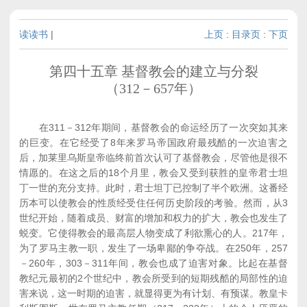
读读书
|
上页
:
目录页
:
下页
第四十五章 基督教会的建立与分裂
（312－657年）
在311－312年期间，基督教会的命运经历了一次突如其来
的巨变。在它经受了8年来罗马帝国政府最残酷的一次迫害之
后，加莱里乌斯皇帝临终前首次认可了基督教会，尽管他是很不
情愿的。在这之后的18个月里，教会又受到获胜的皇帝君士坦
丁一世的充分支持。此时，君士坦丁已控制了半个欧洲。这番经
历本可以使教会的性质经受住任何历史阶段的考验。然而，从3
世纪开始，随着成员、财富的增加和权力的扩大，教会也发生了
蜕变。它使得教会的最高层人物变成了利欲熏心的人。217年，
为了罗马主教一职，发生了一场卑鄙的争夺战。在250年，257
－260年，303－311年间，教会也成了迫害对象。比起在基督
教纪元最初的2个世纪中，教会所受到的短期残酷的局部性的迫
害来说，这一时期的迫害，就显得更为有计划、有预谋。教皇卡