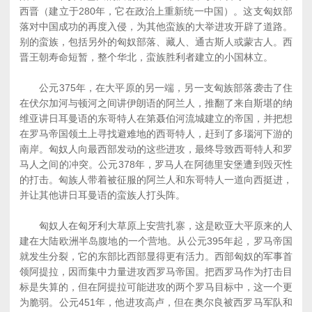
西晋（建立于280年，它在政治上重新统一中国）。这支匈奴部
落对中国成功的再度入侵，为其他蛮族的大举进攻开辟了道路。
别的蛮族，包括另外的匈奴部落、藏人、通古斯人或蒙古人。西
晋王朝寿命短暂，整个华北，蛮族胜利者建立的小国林立。
公元375年，在大平原的另一端，另一支匈族部落袭击了住
在伏尔加河与顿河之间讲伊朗语的阿兰人，推翻了来自斯堪的纳
维亚讲日耳曼语的东哥特人在第聂伯河流城建立的帝国，并把想
在罗马帝国领土上寻找避难地的西哥特人，赶到了多瑙河下游的
南岸。匈奴人向最西部发动的这些进攻，最终导致西哥特人和罗
马人之间的冲突。公元378年，罗马人在阿德里安堡遭到毁灭性
的打击。匈族人带着被征服的阿兰人和东哥特人一道向西挺进，
并让其他讲日耳曼语的蛮族人打头阵。
匈奴人在匈牙利大草原上安营扎寨，这是欧亚大平原来的人
建在大陆欧洲半岛腹地的一个营地。从公元395年起，罗马帝国
就发生分裂，它的东部比西部显得更有活力。西部匈奴的军事首
领阿提拉，因而集中力量进攻西罗马帝国。把西罗马作为打击目
标是失算的，但在阿提拉可能进攻的两个罗马目标中，这一个更
为脆弱。公元451年，他进攻高卢，但在奥尔良被西罗马军队和