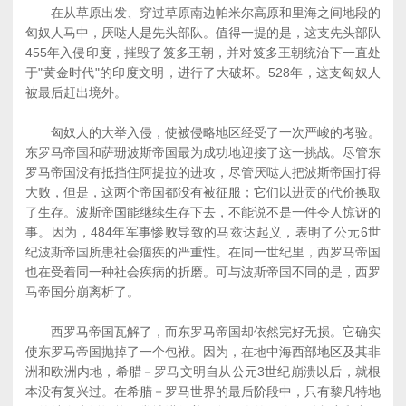
在从草原出发、穿过草原南边帕米尔高原和里海之间地段的
匈奴人马中，厌哒人是先头部队。值得一提的是，这支先头部队
455年入侵印度，摧毁了笈多王朝，并对笈多王朝统治下一直处
于"黄金时代"的印度文明，进行了大破坏。528年，这支匈奴人
被最后赶出境外。
匈奴人的大举入侵，使被侵略地区经受了一次严峻的考验。
东罗马帝国和萨珊波斯帝国最为成功地迎接了这一挑战。尽管东
罗马帝国没有抵挡住阿提拉的进攻，尽管厌哒人把波斯帝国打得
大败，但是，这两个帝国都没有被征服；它们以进贡的代价换取
了生存。波斯帝国能继续生存下去，不能说不是一件令人惊讶的
事。因为，484年军事惨败导致的马兹达起义，表明了公元6世
纪波斯帝国所患社会痼疾的严重性。在同一世纪里，西罗马帝国
也在受着同一种社会疾病的折磨。可与波斯帝国不同的是，西罗
马帝国分崩离析了。
西罗马帝国瓦解了，而东罗马帝国却依然完好无损。它确实
使东罗马帝国抛掉了一个包袱。因为，在地中海西部地区及其非
洲和欧洲内地，希腊－罗马文明自从公元3世纪崩溃以后，就根
本没有复兴过。在希腊－罗马世界的最后阶段中，只有黎凡特地