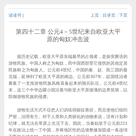
读读书
|
上页
:
目录页
:
下页
第四十二章 公元4－5世纪来自欧亚大平
原的匈奴冲击波
据历史记载，欧亚大平原东端最早的占领者，是操突厥语的
游牧民族。中国人称之为匈奴，而中国西部受它侵扰的其他定居
民族称之为匈族人。公元前4世纪，中国的秦、赵、燕三国的最
北端，延伸到了欧亚大平原的南边。公元前307年，赵国统治者
募集了一支按游牧民族风格装备起来的骑兵队伍。公元前4世纪
末，这三个中华边疆小国沿着与欧亚大平原接壤的边界筑墙，以
防御游牧民族的侵袭。
游牧生活方式不仅把人们训练得能征善掠，而且使他们组织
严密，治理有方。对于人类和人类驯化的动物来说，没有计划和
纪律，就无法在草原上生活下去。因此，当秦始皇于公元前221
年在政治上统一了中国，并将地区性的边墙整修加固成一条连绵