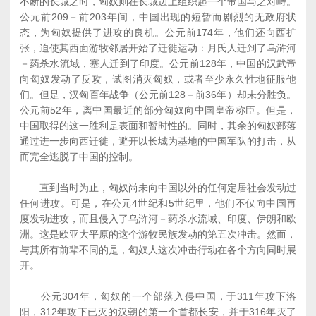
不断的长城之时，匈奴则在长城边上组织起一个帝国与之对峙。
公元前209－前203年间，中国出现的短暂而剧烈的无政府状
态，为匈奴提供了进攻的良机。公元前174年，他们还向西扩
张，迫使其西面游牧邻居开始了迁徙运动：月氏人迁到了乌浒河
－药杀水流域，塞人迁到了印度。公元前128年，中国的汉武帝
向匈奴发动了反攻，试图消灭匈奴，或者至少永久性地征服他
们。但是，汉匈百年战争（公元前128－前36年）却未分胜负。
公元前52年，离中国最近的部分匈奴向中国皇帝称臣。但是，
中国取得的这一胜利是表面和暂时性的。同时，其余的匈奴部落
通过进一步向西迁徙，避开以长城为基地的中国军队的打击，从
而完全逃脱了中国的控制。
直到当时为止，匈奴尚未向中国以外的任何定居社会发动过
任何进攻。可是，在公元4世纪和5世纪里，他们不仅向中国再
度发动进攻，而且侵入了乌浒河－药杀水流域、印度、伊朗和欧
洲。这是欧亚大平原的这个游牧民族发动的第五次冲击。然而，
与其所有前辈不同的是，匈奴人这次冲击行动在各个方向同时展
开。
公元304年，匈奴的一个部落入侵中国，于311年攻下洛
阳，312年攻下已灭的汉朝的第一个首都长安，并于316年灭了