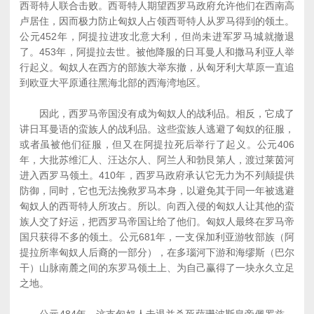
西哥特人联合击败。西哥特人期望西罗马政府允许他们在西南高
卢居住，因而极力防止匈奴人占领西哥特人从罗马得到的领土。
公元452年，阿提拉进攻北意大利，但尚未进军罗马城就撤退
了。453年，阿提拉去世。被他降服的日耳曼人和撒马利亚人举
行起义。匈奴人在西方的部族大举东撤，从匈牙利大草原一直追
到欧亚大平原通往黑海北部的西海湾地区。
因此，西罗马帝国没有成为匈奴人的战利品。相反，它成了
讲日耳曼语的蛮族人的战利品。这些蛮族人逃避了匈奴的征服，
或者虽被他们征服，但又在阿提拉死后举行了起义。公元406
年，大批苏维汇人、汪达尔人、阿兰人和勃艮第人，渡过莱茵河
进入西罗马领土。410年，西罗马政府承认它无力为不列颠提供
防御，同时，它也无法挽救罗马本身，以避免其于同一年被逃避
匈奴人的西哥特人所攻占。所以。向西入侵的匈奴人让其他的蛮
族人交了好运，把西罗马帝国让给了他们。匈奴人最终在罗马帝
国只获得不多的领土。公元681年，一支保加利亚游牧部族（阿
提拉所率匈奴人后裔的一部分），在多瑙河下游和海缪斯（巴尔
干）山脉南麓之间的东罗马领土上、为自己赢得了一块永久立足
之地。