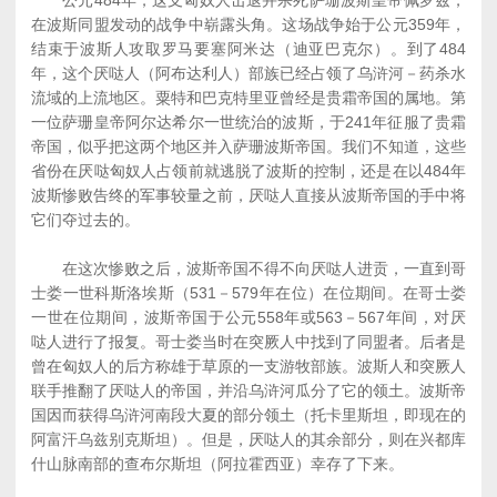
公元484年，这支匈奴人击退并杀死萨珊波斯皇帝佩罗兹，
在波斯同盟发动的战争中崭露头角。这场战争始于公元359年，
结束于波斯人攻取罗马要塞阿米达（迪亚巴克尔）。到了484
年，这个厌哒人（阿布达利人）部族已经占领了乌浒河－药杀水
流域的上流地区。粟特和巴克特里亚曾经是贵霜帝国的属地。第
一位萨珊皇帝阿尔达希尔一世统治的波斯，于241年征服了贵霜
帝国，似乎把这两个地区并入萨珊波斯帝国。我们不知道，这些
省份在厌哒匈奴人占领前就逃脱了波斯的控制，还是在以484年
波斯惨败告终的军事较量之前，厌哒人直接从波斯帝国的手中将
它们夺过去的。
在这次惨败之后，波斯帝国不得不向厌哒人进贡，一直到哥
士娄一世科斯洛埃斯（531－579年在位）在位期间。在哥士娄
一世在位期间，波斯帝国于公元558年或563－567年间，对厌
哒人进行了报复。哥士娄当时在突厥人中找到了同盟者。后者是
曾在匈奴人的后方称雄于草原的一支游牧部族。波斯人和突厥人
联手推翻了厌哒人的帝国，并沿乌浒河瓜分了它的领土。波斯帝
国因而获得乌浒河南段大夏的部分领土（托卡里斯坦，即现在的
阿富汗乌兹别克斯坦）。但是，厌哒人的其余部分，则在兴都库
什山脉南部的查布尔斯坦（阿拉霍西亚）幸存了下来。