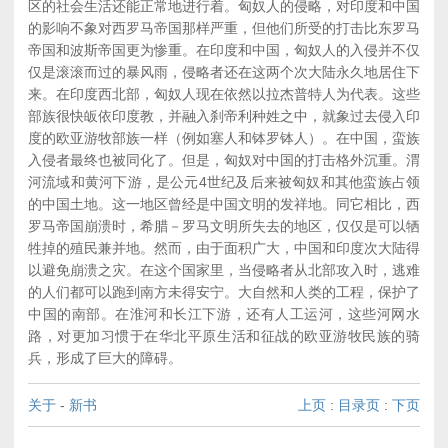
区的社会生活还能正常地进行着。匈奴人的侵略，对印度和中国
的影响不象对西罗马帝国那样严重，但他们所受的打击比东罗马
帝国和波斯帝国更为惨重。在印度和中国，匈奴人的入侵并不仅
仅是滚滚而过的暴风雨，侵略者还在这两个次大陆永久地居住下
来。在印度西北部，匈奴人现在依然以拉杰普特人为代表。这些
部族很快皈依印度教，并融入刹帝利种姓之中，就象过去侵入印
度的欧亚游牧部族一样（例如塞人和钵罗钵人）。在中国，蛮族
入侵者最终也被同化了。但是，匈奴对中国的打击格外沉重。渭
河流域和黄河下游，是公元4世纪及后来被匈奴和其他蛮族占领
的中国土地。这一地区曾经是中国文明的发祥地。同它相比，西
罗马帝国崩溃时，希腊－罗马文明所失去的地区，仅仅是可以牺
牲掉的殖民兼并地。然而，由于面积广大，中国和印度次大陆得
以避免崩溃之灾。在这个国家里，当侵略者从北部攻入时，逃难
的人们都可以跑到南方未得安宁。大自然和人类的工程，保护了
中国的南部。在淮河和长江下游，还有人工运河，这些河网水
路，对更加习惯于在华北平原生活和征战的欧亚游牧民族的骑
兵，形成了巨大的障碍。
关于
-
新书
上页
:
目录页
:
下页