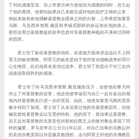
丁对此感激至深。但上帝显示神力使他深为感激的同时，也引起
了他的畏惧。他害怕如果自己未能完成对他的庇护之神的义务，
例如未能有效地调解基督教会团体之间的分裂，上帝将把加莱里
乌斯、马克西米努斯.戴亚和李锡尼那样的命运加在他的身上。
那些迫害过基督教徒的皇帝也曾对非基督教神祗的不满有过同样
的恐惧。
君士坦丁皈依基督教的动机，在道德方面来讲远远比不上阿
育王的皈依怫教。阿育王的皈依是由于他对发动侵略战争的罪行
心生悔悟，此后他再未发动过战争。君士坦丁则是出于对三次内
战接连取得胜利的感激。
君士坦丁向马克西米努斯.戴亚施加压力，迫使他在黎凡特
停止了对基督教的迫害；他还劝使李锡尼与自己一起在各自的领
地内对基督教实行进一步的宽容。由此，他使加莱里乌斯的宽容
敕令得到了加强。君士坦丁从未迫害过他的非基督教臣民，但他
确实曾给基督教会以宝贵的特权。他的侄子，曾信奉过基督教、
后又反对基督教的尤里安也对新柏拉图主义的敌对教会表现了同
样的偏爱。罗马皇帝在公元311年以后，对自己信奉的宗教以外
的其他宗教宽容以待是极其勉强的，这与阿育王对他的非佛教臣