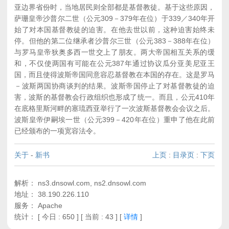
亚边界省份时，当地居民则全部都是基督教徒。基于这些原因，
萨珊皇帝沙普尔二世（公元309－379年在位）于339／340年开
始了对本国基督教徒的迫害。在他去世以前，这种迫害始终未
停。但他的第二位继承者沙普尔三世（公元383－388年在位）
与罗马皇帝狄奥多西一世交上了朋友。两大帝国相互关系的缓
和，不仅使两国有可能在公元387年通过协议瓜分亚美尼亚王
国，而且使得波斯帝国同意容忍基督教在本国的存在。这是罗马
－波斯两国协商谈判的结果。波斯帝国停止了对基督教徒的迫
害，波斯的基督教会行政组织也形成了统一。而且，公元410年
在底格里斯河畔的塞琉西亚举行了一次波斯基督教会会议之后。
波斯皇帝伊嗣埃一世（公元399－420年在位）重申了他在此前
已经颁布的一项宽容法令。
关于
-
新书
上页
:
目录页
:
下页
解析： ns3.dnsowl.com, ns2.dnsowl.com
地址： 38.190.226.110
服务： Apache
统计：
[ 今日 : 650 ] [ 当前 : 43 ]
[
详情
]