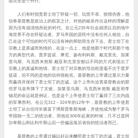
面完全是个外行。
人们有时指责君士坦丁怀疑一切、玩世不恭、狡猾伪善，他
信奉基督教是政治上的权宜之计。对他的皈依作出这样的理解是
因为没有搞清他所处的时代。在公元235年社会崩溃以后的地中
海世界不存在怀疑论者。罗马帝国的居民中没有任何人相信，自
己在这个可怕的时代可以没有神的帮助而生存下去。君士坦丁在
宗教上是真诚而热情的，在这一点上，他是他那个时代和那个地
方的典型代表。普罗提诺、摩尼、扬布利科斯、戴克里先、加莱
里乌斯、马克西米努斯.戴亚和尤里安都以不同的方式表现出了
宗教上的真诚和热情。君士坦丁对宗教的笃信程度毫不次于普罗
提诺，但不同的是他的信仰很粗劣。基督教的上帝通过显示力量
而赢得并保持了君士坦丁的忠诚。这个上帝向迫害基督教会的那
些罗马皇帝降下了灾难。加莱里乌斯、马克西米努斯.戴亚和李
锡尼的命运就是例证。也是这个上帝使君士坦丁赢得了三次内战
的军事胜利。在公元312－324年的12年中，基督教的上帝使君
士坦丁从台伯河长驱直下博斯普鲁斯海峡，并使他成为整个罗马
帝国独一无二的统治者。而他在306年起家的时候，只不过是阿
尔卑斯山和比利牛斯山后一些偏远落后省份的统治者而已。
基督教的上帝通过赐以好运来酬劳君士坦丁的忠诚，君士坦