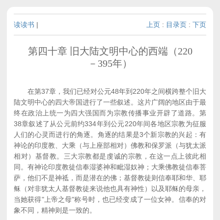
读读书
|
上页
:
目录页
:
下页
第四十章 旧大陆文明中心的西端（220
－395年）
在第37章，我们已经对公元48年到220年之间横跨整个旧大
陆文明中心的四大帝国进行了一些叙述。这片广阔的地区由于最
终在政治上统一为四大强国而为宗教传播事业开辟了道路。第
38章叙述了从公元前约334年到公元220年间各地区宗教为征服
人们的心灵而进行的角逐。角逐的结果是3个新宗教的兴起：有
神论的印度教、大乘（与上座部相对）佛教和保罗派（与犹太派
相对）基督教。三大宗教都是虔诚的宗教，在这一点上彼此相
同。有神论印度教徒信奉湿婆神和毗湿奴神；大乘佛教徒信奉菩
萨，他们不是神祗，而是潜在的佛；基督教徒则信奉耶和华、耶
稣（对非犹太人基督教徒来说他也具有神性）以及耶稣的母亲，
当她获得"上帝之母"称号时，也已经变成了一位女神。信奉的对
象不同，精神则是一致的。