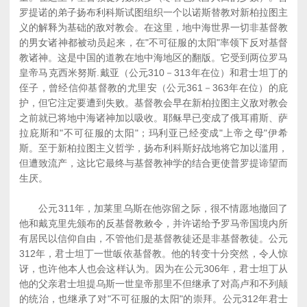
罗提诺的弟子扬布利科斯试图组织一个以诺斯替教对新柏拉图主
义的解释为基础的敌对教会。在这里，地中海世界一切非基督教
的男女诸神都被动员起来，在"不可征服的太阳"率领下反对基督
教诸神。这是中国的道教在地中海地区的翻版。它受到两位罗马
皇帝马克西米努斯.戴亚（公元310－313年在位）和君士坦丁的
侄子，曾经信仰基督教的尤里安（公元361－363年在位）的庇
护，但它注定要遭到失败。基督教会早在新柏拉图主义敌对教会
之前就已将地中海诸神加以吸收。耶稣早已变成了俄耳甫斯、萨
拉庇斯和"不可征服的太阳"；玛利亚已经变成"上帝之母"伊希
斯。至于新柏拉图主义哲学，扬布利科斯好战地将它加以滥用，
但遭致流产，这比它最终与基督教神学的结合更使普罗提谛望而
生厌。
公元311年，加莱里乌斯在他弥留之际，很不情愿地撤回了
他和戴克里先颁布的反基督教敕令，并许诺给予罗马帝国境内所
有居民以信仰自由，不管他们是基督教徒还是非基督教徒。公元
312年，君士坦丁一世皈依基督教。他的转变十分突然，令人惊
讶，也许他本人也会这样认为。因为在公元306年，君士坦丁从
他的父亲君士坦提乌斯一世皇帝那里不但继承了对高卢和不列颠
的统治，也继承了对"不可征服的太阳"的崇拜。公元312年君士