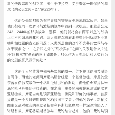
新的传教宗教的创立者，出生于伊拉克。受沙普尔一世保护的摩
尼（约公元216－277或226年）。
这两位先知都曾为探寻异域的智慧而勇敢地随军远行。如果
他们都在同一次罗马与波斯的战争中得到一次机会。那就是公元
243－244年的那场战争，那样，他们就将会在两军对垒的战场
上互不相识地彼此相遇。两人都在沉思着那些曾经困扰琐罗亚斯
德和柏拉图的古老的问题：人类所居住的这个不完善的世界与存
在于现象之中、之后和之外的"终极实在"之间的关系是什么？这
种"终极实在"是善的吗？如果是，那么作为人类经历和人类行为
的悲剧的恶又源于何处？
这两个人的背景中都有基督教的成份。普罗提话使用希腊语
言写作，而他的老师阿摩尼乌斯曾经是一个基督教徒。摩尼的父
亲曾在伊拉克皈依一个名叫"洗礼派"的派别，但他们全家是从米
底的哈马丹搬到伊拉克的。在米底，主要的宗教是麻葛派的琐罗
亚斯德教。摩尼自称是琐罗亚斯德、佛陀和耶稣的继承者。普罗
提诺是一个反对诺斯替教的柏拉图主义者，但他的弟子，新柏拉
图主义敌对教会的创立者扬布利科斯却象摩尼一样深深地陷入了
诺斯替教。摩尼将诺斯替教与二元论结合起来，他的二元论与琐