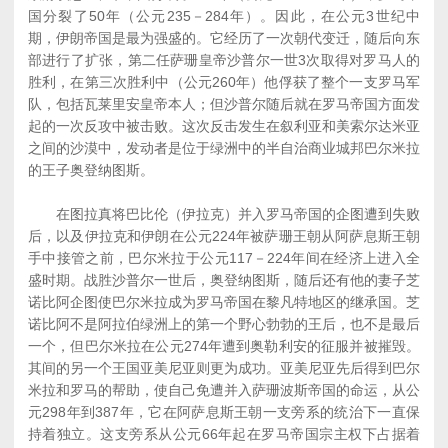
国分裂了50年（公元235－284年）。因此，在公元3世纪中
期，伊朗帝国是最为强盛的。它经历了一次朝代变迁，随后向东
部进行了扩张，第二任萨珊皇帝沙普尔一世3次取得对罗马人的
胜利，在第三次胜利中（公元260年）他俘获了整个一支罗马军
队，包括瓦莱里安皇帝本人；但沙普尔随后就在罗马帝国方面发
起的一次反攻中被击败。这次反击发生在叙利亚和美索尔达米亚
之间的沙漠中，发动者是位于绿洲中的半自治商业城邦巴尔米拉
的王子奥登纳图斯。
在图拉真将巴比伦（伊拉克）并入罗马帝国的企图遭到失败
后，以及伊拉克和伊朗在公元224年被萨珊王朝从阿萨息斯王朝
手中接管之前，巴尔米拉于公元117－224年间在经济上进入全
盛时期。战胜沙普尔一世后，奥登纳图斯，随后还有他的妻子芝
诺比阿企图使巴尔米拉成为罗马帝国在黎凡特地区的继承国。芝
诺比阿不是阿拉伯绿洲上的第一个野心勃勃的王后，也不是最后
一个，但巴尔米拉在公元274年遭到奥勒利安的征服并被摧毁。
其间的另一个王国亚美尼亚则更为成功。亚美尼亚先后得到巴尔
米拉和罗马的帮助，使自己免遭并入萨珊波斯帝国的命运，从公
元298年到387年，它在阿萨息斯王朝一支旁系的统治下一直保
持着独立。这支旁系从公元66年起在罗马帝国宗主权下占据着