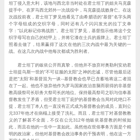
坦丁侵入意大利，该地与西北非当时处在君士坦丁的姐夫马克森
提手中。在罗马西北郊外一次战役中，马克森提战败身亡。在这
次战役前夜，君士坦丁梦见他看见了由希腊语的"基督"名字头两
个字母组成的交织字母，同时还有几个闪闪发光的拉丁文单
字："以此标记你将战胜"。君士坦丁梦见，基督指示他将这个交
织字母写在自己的铠甲上，并将它漆在士兵的盾牌上。君士坦丁
照着去做了，结果赢得了这次在他的三次内战中最为关键的一
战。在这几次内战中他每次都成为胜利者。
君士坦丁的皈依公开而真挚，但他并不放弃对奥勒利安劝君
士坦提乌斯一世的"不可征服的太阳"之神的忠诚，尽管他最后还
是把"太阳'和基督混为一谈--基督教会也早已含蓄地将这二者混
在了一起。他也不放弃他作为罗马国家政治首脑而获得的非基督
教高级祭司长职务大祭司长的地位。保持最高祭司之职与信奉基
督教发生了矛盾，但受君士坦丁庇护的基督教会当局对此绝口不
提，君士坦丁本人也一直没有正式成为基督教会的成员，直到公
元337年他才在病榻上接受了洗礼。而且，君士坦丁对基督教教
义的了解甚不全面，不仅在公元312年他皈依基督教的时候如
此，而且在他的一生中一直如此。虽然他在世俗事务方面是个精
明的政治家，但他对基督教会政治事务的干预表明，他在这一方