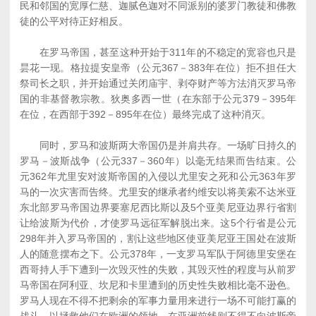
民和邻国的宽厚仁慈、迦腻色迦对不同派别的婆罗门教徒和佛教
徒的公平对待正好相反。
在罗马帝国，甚至这种开始于311年的不稳定的宽容也只是
昙花一现。格拉提安皇帝（公元367－383年在位）拒不担任大
祭司长之职，并开始通过关闭庙宇、剥夺财产等方法消灭罗马帝
国的非基督教宗教。狄奥多西一世（在东部于公元379－395年
在位，在西部于392－895年在位）最终完成了这种消灭。
同时，罗马和波斯两大帝国仍是并肩共存。一场旷日持久的
罗马－波斯战争（公元337－360年）以毫无结果而告结束。公
元362年尤里安对波斯帝国的入侵以尤里安之死和公元363年罗
马的一次灾害而告终。尤里安的继承者约维安以将美索不达米亚
东北部罗马帝国边界要塞尼西比斯以及5个亚美尼亚边界行省割
让给波斯为代价，才使罗马远征军解脱出来。这5个行省是公元
298年并入罗马帝国的，割让这些地区使亚美尼亚王国处在波斯
人的随意摆布之下。公元378年，一支罗马军队于阿德里安堡在
西哥持人手下遭到一次毁灭性的失败，其毁灭性的程度与从前罗
马帝国在阿利亚、坎尼和卡里遭到的历史性失败相比毫不逊色。
罗马人现在不得不把剩余的军事力量用来进行一场不可能打赢的