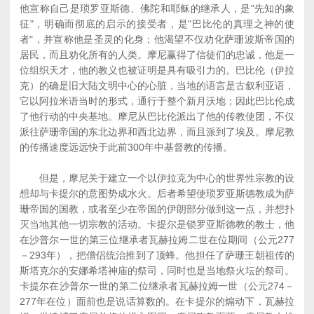
他宣称自己是琐罗亚斯德、佛陀和耶稣的继承人，是"先知的象
征"，明确而彻底的启示的接受者，是"巴比伦的真理之神的使
者"，并宣称他是圣灵的化身；他渴望不仅劝化萨珊波斯帝国的
居民，而且劝化所有的人类。摩尼赢得了信徒们的忠诚，他是一
位组织天才，他的教义也被证明是具有吸引力的。巴比伦（伊拉
克）的确是旧大陆文明中心的心脏，当地的语言是古叙利亚语，
它以阿拉米语当时的形式，通行于整个新月沃地；因此巴比伦成
了他行动的中央基地。摩尼从巴比伦派出了他的传教使团，不仅
派往萨珊帝国的东北边界和西北边界，而且派到了埃及。摩尼教
的传播速度远远快于此前300年中基督教的传播。
但是，摩尼关于建立一个以伊拉克为中心的世界性宗教的设
想却与卡提尔的意图势成水火。后者希望使琐罗亚斯德教成为萨
珊帝国的国教，或者至少在帝国的伊朗部分做到这一点，并想扑
灭当地其他一切宗教的活动。卡提尔是锁罗亚斯德教的教士，他
在沙普尔一世的第三位继承者瓦赫拉姆二世在位期间（公元277
－293年），把僧侣统治推到了顶蜂。他担任了萨珊王朝祖传的
斯塔克尔的安娜希塔神庙的祭司，同时也是当地祭火坛的祭司。
卡提尔在沙普尔一世的第二位继承者瓦赫拉姆一世（公元274－
277年在位）面前也是说话算数的。在卡提尔的煽动下，瓦赫拉