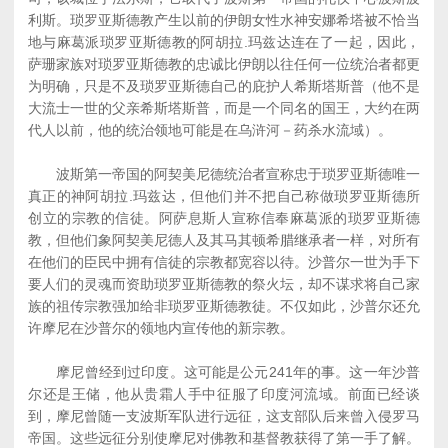
利斯。琐罗亚斯德教产生以前的伊朗女性水神安娜希塔被不恰当
地与麻葛派琐罗亚斯德教的阿胡拉.玛兹达连在了一起，因此，
萨珊家族对琐罗亚斯德教的忠诚比伊朗以往任何一位统治者都更
为明确，只是不及琐罗亚斯德自己的庇护人希斯塔斯普（他不是
大流士一世的父亲希斯塔斯普，而是一个同名的国王，大约在两
代人以前，他的统治领地可能是在乌浒河－药杀水流域）。
波斯第一帝国的阿契美尼德统治者宣称忠于琐罗亚斯德唯一
真正的神阿胡拉.玛兹达，但他们并不把自己称做琐罗亚斯德所
创立的宗教的信徒。阿萨息斯人宣称信奉麻葛派的琐罗亚斯德
教，但他们象阿契美尼德人及其马其顿希腊继承者一样，对所有
在他们的臣民中拥有信徒的宗教都宽容以待。沙普尔一世为手下
要人们的灵魂而资助琐罗亚斯德教的祭火坛，却不谋求将自己家
族的祖传宗教强加给非琐罗亚斯德教徒。不仅如此，沙普尔还允
许摩尼在沙普尔的领地内宣传他的新宗教。
摩尼曾经到过印度。这可能是公元241年的事。这一年沙普
尔还是王储，他从贵霜人手中征服了印度河流域。前面已经谈
到，摩尼曾随一支波斯军队进行远征，这支部队后来曾入侵罗马
帝国。这些远征分别使摩尼对佛教和基督教获得了第一手了解。