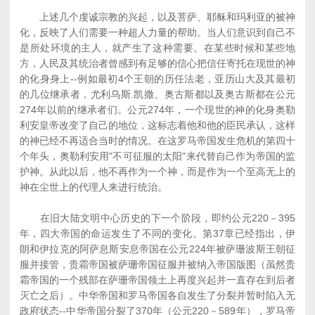
上述几个虔诚宗教的兴起，以及菩萨、耶稣和玛利亚的被神
化，反映了人们需要一种超人力量的帮助。当人们意识到自己不
是所处环境的主人，就产生了这种需要。在某些时候和某些地
方，人民及其统治者曾感到有足够的信心把信任寄托在现世的神
的化身身上--例如最初4个王朝的历任法老，亚历山大及其最初
的几位继承者，尤利乌斯.凯撒、奥古斯都以及奥古斯都在公元
274年以前的继承者们。公元274年，一个现世的神的化身奥勒
利安皇帝改变了自己的地位，这标志着他和他的臣民承认，这样
的神已经不再适合当时的情况。在这罗马帝国发生危机的第四十
个年头，奥勒利安用"不可征服的太阳"来代替自己作为帝国的监
护神。从此以后，他不再作为一个神，而是作为一个至高无上的
神在尘世上的代理人来进行统治。
在旧大陆文明中心历史的下一个阶段，即约公元220－395
年，四大帝国的命运发生了不同的变化。第37章已经指出，伊
朗和伊拉克的阿萨息斯安息帝国在公元224年被萨珊波斯王朝征
服并接管，贵霜帝国被萨珊帝国征服并被纳入帝国版图（虽然贵
霜帝国的一个残部在萨珊帝国领土上再度兴起并一直存在到后者
灭亡之后）。中华帝国和罗马帝国各自发生了分裂并暂时陷入无
政府状态--中华帝国分裂了370年（公元220－589年），罗马帝