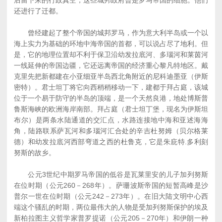
后留下来的行政真空，这些城邦政府曾是罗马帝国的细胞。他们
还进行了迁都。
曾经建起了整个帝国的城邦罗马，作为意大利半岛或一个以
海上实力为基础的环地中海帝国的首都，可以说占尽了地利。但
是，它的地理位置却不利于保卫沿幼发拉底河、多瑙河和莱茵河
一线延伸的帝国边疆，它还远离帝国的经济重心黎凡特地区。戴
克里先把新都建在小亚细亚半岛西北角附近的尼科迪墨亚（伊斯
密特）。君士坦丁将它向西稍稍移动一下，建都于拜占庭，该城
位于一个易于防守的半岛的顶端，是一个天然良港，地处博斯普
鲁斯海峡的欧洲海岸南部。拜占庭（君士坦丁堡，现名为伊斯坦
布尔）是两条水陆通道的交汇点，水路连接地中海和亚述海海
角，陆路联系萨瓦河和多瑙河汇合处的辛吉杜努姆（贝尔格莱
德）和幼发拉底河西部弯道之西的杜鲁克，它是朱庇特.多利刻
努斯的故乡。
公元3世纪中期罗马帝国的低谷是瓦莱里安的儿子加列努斯
在位时期（公元260－268年）。萨珊波斯帝国的短暂高峰是沙
普尔一世在位时期（公元242－273年）。在旧大陆文明中心西
端这个骚乱的时期，两位最伟大的人物是受加列努斯保护的埃及
新柏拉图主义哲学家普罗提诺（公元205－270年）和伊朗一种