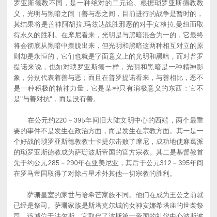
罗亚斯德教不同，是一种绝对的二元论。根据琐罗亚斯德教教
义，光明与黑暗之间（善与恶之间，目前进行的战争是暂时的，
其结果将是善神阿胡拉.玛兹达战胜邪恶的对手安格拉.曼纽而取
得永久的胜利。在摩尼看来，光明是与黑暗混合为一的，它最终
将会彻底从黑暗中摆脱出来，但光明和黑暗这两种相互对立的原
则却是永恒的，它们也就是字面意义上的光明和黑暗，而对普罗
提诺来说，也如对琐罗亚斯德一样，光明和黑暗是一种精神影
象，分别代表着善与恶；而且在普罗提诺看来，与善相比，恶不
是一种积极的精神力量，它是某种只有消极意义的东西：它不
是"与善对抗"，而是没有善。
在公元约220－395年间旧大陆文明中心的西端，两个最重
要的事件不是发生在政治方面，而是发生在宗教方面。其一是一
个好战的琐罗亚斯德教教士卡提尔击败了摩尼，成功地使麻葛派
的琐罗亚斯德教成为萨珊波斯帝国的官方宗教。其二是基督教首
先于约公元285－290年在亚美尼亚，其后于公元312－395年间
在罗马帝国取得了对除占星术外其他一切宗教的胜利。
萨珊皇室的家世与哈希芒家族不同。他们在成为王公之前就
已经是祭司。萨珊家族是斯塔克尔城的女神安娜希塔庙的世袭祭
司，该城位于法尔斯，它取代了波斯第一帝国的礼仪中心波斯波