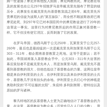
姆一世逮捕了摩尼并将他投入囹圄，摩尼殉教而死。摩尼教在埃
及的发展也在公元297年招致罗马皇帝戴克里先颁布了野蛮的镇
压令，此事发生在戴克里先向基督教宣战之前6年。戴克里先斥
责摩尼的信徒为波斯人的"第五纵队"，而全然不顾波斯政府已将
摩尼处死、到297年它已对本国臣民中的摩尼教徒进行了20年的
迫害这一事实。迫害行为对摩尼教所起的作用正象对基督教一
样。它不但没有使它消沉，反而刺激了它的发展。
在罗马帝国，德西乌斯于公元250年，瓦莱里安于公元257-
260年，最后也是最凶猛的一次是戴克里先和加莱里乌斯于公元
303－311年，都企图将基督教置之死地。这等于是默认；若不
如此，帝国就将落入基督教会手中。公元303－311年大迫害的
幕后策划者不是戴克里先本人，而是加莱里乌斯。戴克里先不愿
看到基督教的强大，但他也低估了基督教会的力量。这两位皇帝
都是来自伊利里亚的士兵，在伊利里亚以及来自伊利里亚的士兵
中，基督教几乎没有抬头的余地。伊利里亚士兵们心中的神祗是
奥勒利安的"不可征服的太阳"，朱庇特.多利刻努斯，密特拉以及
原始的罗马诸神。
黎凡特地区的反基督教人士更为正确地估计了基督教会的力
量。在这里，基督教徒为数众多（尽管也只占人口的少数）。普