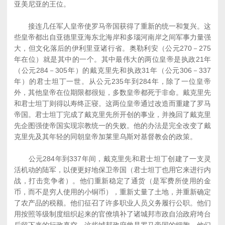
亚美尼亚的王位。
接连几任军人皇帝使罗马帝国获得了重新的统一和复兴。这
些皇帝都出自亚德里亚海东北海岸和多瑙河南岸之间军事力量强
大，但文化落后的伊利里亚诸行省。奥勒利安（公元270－275
年在位）就是其中的一个。其中最伟大的两位皇帝是执政21年
（公元284－305年）的戴克里先和执政31年（公元306－337
年）的君士坦丁一世。从公元235年到284年，除了一位皇帝
外，其他皇帝在位期限都很短，多数皇帝都死于非命。戴克里先
和君士坦丁则得以寿终正寝。这两位皇帝通过改造而重建了罗马
帝国。君士坦丁完成了戴克里先所开创的事业，并挽回了戴克里
先企图强使帝国实现宗教统一的失败。他的办法是完全改变了戴
克里先及其年轻的同朝皇帝加莱里乌斯对基督教会的政策。
公元284年到337年间，戴克里先和君士坦丁创建了一支灵
活机动的陆军，以便更好地保卫帝国（君士坦丁也用它来进行内
战，打击竞争者）。他们重新稳定了通货（是军费所使用的金
币，而不是穷人使用的小铜币），重新丈量了土地，并重新确定
了农产品的税额。他们征召了许多职业人员义务履行公职。他们
用按照等级制度组织起来的官僚填补了诸城邦市政自治政府垮台