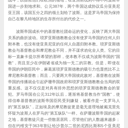
战斗，以拯救他们在欧洲的领地，在亚洲前线则不得不向波斯帝
国进一步割地求和。公元387年，两个帝国达成协议瓜分亚美尼
亚王国，该国五分之四的领土划给了波斯。这是罗马帝国为保持
自己在黎凡特地区的生存所付出的代价之一。
波斯帝国成长中的基督教社团命运的变化，反映了两大帝国
关系的曲折波动。琐罗亚斯德教教会没有使罗马帝国的任何人归
附本教，也没有使亚美尼亚的任何人自愿归附本教。琐罗亚斯德
教会与基督教会和摩尼教会不同，并不谋求劝化全人类。它的目
标一直象卡提尔所希望的那样，使本教不仅成为波斯帝国的"国
教"，而且至少在伊朗诸省成为独一无二的宗教。但是，即使在
帝国的伊朗臣民中，麻葛派琐罗亚斯德教的吸引力也显然比不上
摩尼教和基督教；而且，只要两大帝国彼此敌对，基督教在波斯
帝国的传播就会引起萨珊帝国政府和琐罗亚斯德教教会当局的双
重反感。这不仅仅是对具有排外思想的琐罗亚斯德教教会的冒
犯。罗马帝国在公元312年以后，逐渐将基督教当作"国教"，使
得信奉基督教的波斯帝国臣民受到嫌疑，被看作是一支罗马人
的"第五纵队"，正如埃及的摩尼教徒更是毫无道理地被戴克里先
怀疑为波斯人在罗马的"第五纵队"一样。在萨珊波斯帝国的起家
之地，基督教徒只是一些散居居民，尽管他们的人数越来越多；
但在约维安于363年割让给沙普尔二世的尼西比斯和5个亚美尼