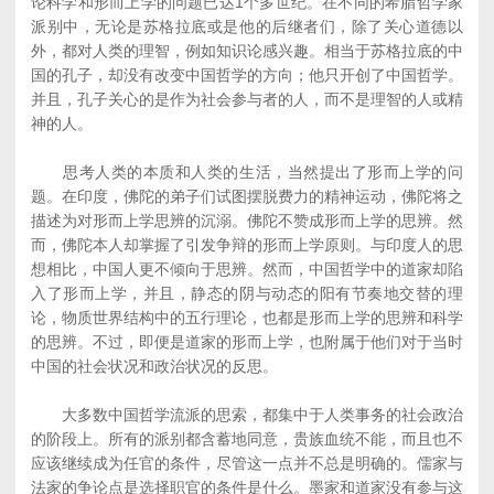
论科学和形而上学的问题已达1个多世纪。在不同的希腊哲学家
派别中，无论是苏格拉底或是他的后继者们，除了关心道德以
外，都对人类的理智，例如知识论感兴趣。相当于苏格拉底的中
国的孔子，却没有改变中国哲学的方向；他只开创了中国哲学。
并且，孔子关心的是作为社会参与者的人，而不是理智的人或精
神的人。
思考人类的本质和人类的生活，当然提出了形而上学的问
题。在印度，佛陀的弟子们试图摆脱费力的精神运动，佛陀将之
描述为对形而上学思辨的沉溺。佛陀不赞成形而上学的思辨。然
而，佛陀本人却掌握了引发争辩的形而上学原则。与印度人的思
想相比，中国人更不倾向于思辨。然而，中国哲学中的道家却陷
入了形而上学，并且，静态的阴与动态的阳有节奏地交替的理
论，物质世界结构中的五行理论，也都是形而上学的思辨和科学
的思辨。不过，即便是道家的形而上学，也附属于他们对于当时
中国的社会状况和政治状况的反思。
大多数中国哲学流派的思索，都集中于人类事务的社会政治
的阶段上。所有的派别都含蓄地同意，贵族血统不能，而且也不
应该继续成为任官的条件，尽管这一点并不总是明确的。儒家与
法家的争论点是选择职官的条件是什么。墨家和道家没有参与这