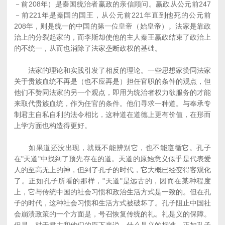
－前208年）是秦国统治者赢政的亲信顾问。赢政从公元前247
－前221年是秦国的国王，从公元前221年直到他死的公元前
208年，则是统一的中国的第一位皇帝（始皇帝）。法家是靠政
治上的分裂起家的，而李斯却使他的主人秦王赢政结束了政治上
的不统一，从而也消除了法家垄断政权的基础。
法家的理论和实践引发了相反的理论。一些思想家赞同法家
关于贵族血统不再是（也不应再是）担任官职的条件的观点，但
他们不赞同法家的另一个观点，即用为统治者权力欲服务的才能
来取代贵族血统，作为任官的条件。他们寻求一种道。与奉承专
制君主自私自利的法令相比，这种道在道德上更有价值，在形而
上学方面也构造得更好。
如果道还没出现，就既不能辨别它，也不能遵循它。孔子
在"天道"中找到了预先存在的道。天道的原始意义似乎是代表爱
人的至高无上的神，但到了孔子的时代，它大概已经变得客观化
了。正如孔子所看的那样，"天道"是远古的，因而在某种程度
上，它与传统中国的社会习惯和政治生活方式是一致的。但在孔
子的时代，这种社会习惯和生活方式被破坏了。孔子阻止中国社
会崩溃政策的一个方面是，号召恢复传统的礼。礼是义的保障。