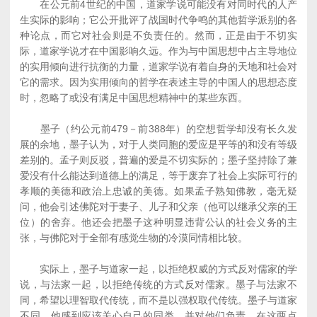
在公元前4世纪的中国，道家学说可能没有对同时代的人产
生实际的影响；它公开批评了战国时代争鸣的其他哲学派别的各
种论点，而它对社会则是不负责任的。然而，正是由于不切实
际，道家学说才在中国影响久远。作为与中国思想中占主导地位
的实用倾向进行抗衡的力量，道家学说有着自身的天地和社会对
它的需求。因为实用倾向的哲学在表述主导的中国人的思想态度
时，忽略了或没有满足中国思想精神中的某些东西。
墨子（约公元前479－前388年）的空想哲学却没有长久发
展的余地，墨子认为，对于人类同胞的爱应是平等的和没有等级
差别的。孟子则反驳，普遍的爱是不切实际的；墨子坚持除了兼
爱没有什么能达到道德上的满足，等于废弃了社会上实际可行的
孝顺的美德和政治上忠诚的美德。如果孟子熟知佛教，毫无疑
问，他会引述佛陀对于妻子、儿子和父亲（他可以继承父亲的王
位）的舍弃。他还会把墨子这种明显违背公认的社会义务的主
张，与佛陀对于全部有感觉生物的冷漠同情相比较。
实际上，墨子与道家一起，以拒绝权威的方式反对儒家的学
说，与法家一起，以拒绝传统的方式反对儒家。墨子与法家不
同，希望以理智取代传统，而不是以强权取代传统。墨子与道家
不同，他感到应该关心自己的同类，并对他们负责。在这两点