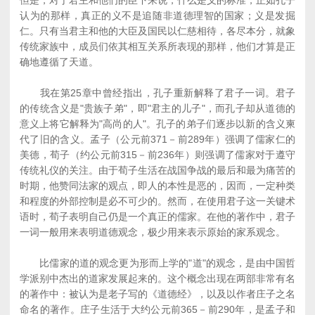
但是，对于君主和他们的臣下来说，什么是义的标准，正如孔子
认为的那样，真正的义不是追随非道德理智的国家；义是发掘
仁。只有当君主和他的大臣及国民以仁慈相待，各尽本分，就象
传统家族中，成员们依其相互关系所表现的那样，他们才算是正
确地遵循了天道。
我在第25章中曾经指出，孔子重新解释了君子一词。君子
的传统含义是"贵族子弟"，即"君主的儿子"，而孔子却从道德的
意义上将它解释为"高尚的人"。孔子的弟子们逐步以新的含义柬
代了旧的含义。孟子（公元前371－前289年）强调了儒家仁的
美德，荀子（约公元前315－前236年）则强调了儒家对于遵守
传统礼仪的关注。由于荀子生活在战国争战的最后和最为痛苦的
时期，他赞同法家的观点，即人的本性是恶的，因而，一定种类
和程度的外部控制是必不可少的。然而，在使用君子这一关键术
语时，荀子表明自己仍是一个真正的儒家。在他的著作中，君子
一词一般用来表明道德观念，极少用来表示原始的家系观念。
比儒家的道的观念更为形而上学的"道"的观念，是由中国哲
学派别中杰出的道家发展起来的。这个概念出现在两部非常有名
的著作中：被认为是老子写的《道德经》，以及以作者庄子之名
命名的著作。庄子生活于大约公元前365－前290年，是孟子和