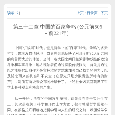
读读书
|
上页
:
目录页
:
下页
第三十二章 中国的百家争鸣 (公元前506
－前221年）
中国的"战国"时代，也是哲学上的"百家"时代。争鸣的各派
哲学，或者发自情感地，或者理智地反映了对那个时代人们共同
的痛苦而忧虑的体验。当时，各大国之间日益紧张和残酷的政治
斗争和军事斗争；地方统治者们通过摆脱传统限制，首先是通过
以才能取代出身作为任官标准的方式来加强自己权力的努力，以
及随之而来的机会和不安全（它原先只是少数贵族所特有的财
产），对所有阶级来说都同样增长了。上述社会因素都刺激了哲
学上各种观点和格言的产生。
从一开始，所有的中国哲学派别，首先是在关于实际生存
上，其次是在关于科学和形而上学方面，都与希腊哲学迥然不
同。在苏格拉底明确地把哲学引向人性的研究之前，希腊哲学争