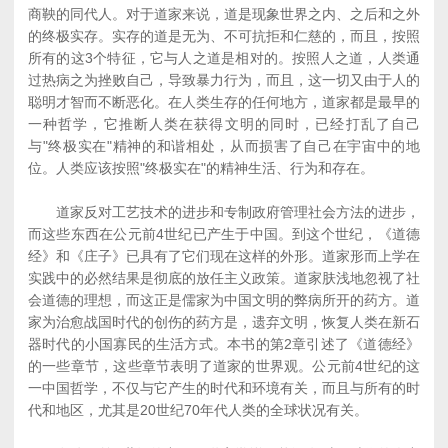
商鞅的同代人。对于道家来说，道是现象世界之内、之后和之外
的终极实存。实存的道是无为、不可抗拒和仁慈的，而且，按照
所有的这3个特征，它与人之道是相对的。按照人之道，人类通
过热病之为挫败自己，导致暴力行为，而且，这一切又由于人的
聪明才智而不断恶化。在人类生存的任何地方，道家都是最早的
一种哲学，它推断人类在获得文明的同时，已经打乱了自己
与"终极实在"精神的和谐相处，从而损害了自己在宇宙中的地
位。人类应该按照"终极实在"的精神生活、行为和存在。
道家反对工艺技术的进步和专制政府管理社会方法的进步，
而这些东西在公元前4世纪已产生于中国。到这个世纪，《道德
经》和《庄子》已具有了它们现在这样的外形。道家形而上学在
实践中的必然结果是彻底的放任主义政策。道家肤浅地忽视了社
会道德的理想，而这正是儒家为中国文明的弊病所开的药方。道
家为治愈战国时代的创伤的药方是，遗弃文明，恢复人类在新石
器时代的小国寡民的生活方式。本书的第2章引述了《道德经》
的一些章节，这些章节表明了道家的世界观。公元前4世纪的这
一中国哲学，不仅与它产生的时代和环境有关，而且与所有的时
代和地区，尤其是20世纪70年代人类的全球状况有关。