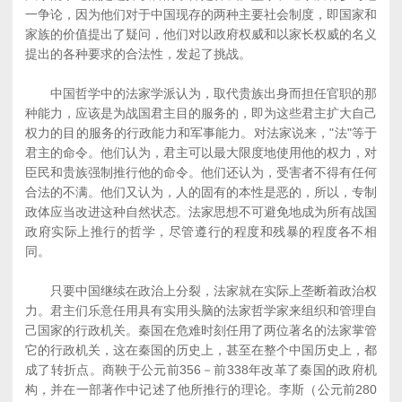
一争论，因为他们对于中国现存的两种主要社会制度，即国家和
家族的价值提出了疑问，他们对以政府权威和以家长权威的名义
提出的各种要求的合法性，发起了挑战。
中国哲学中的法家学派认为，取代贵族出身而担任官职的那
种能力，应该是为战国君主目的服务的，即为这些君主扩大自己
权力的目的服务的行政能力和军事能力。对法家说来，"法"等于
君主的命令。他们认为，君主可以最大限度地使用他的权力，对
臣民和贵族强制推行他的命令。他们还认为，受害者不得有任何
合法的不满。他们又认为，人的固有的本性是恶的，所以，专制
政体应当改进这种自然状态。法家思想不可避免地成为所有战国
政府实际上推行的哲学，尽管遵行的程度和残暴的程度各不相
同。
只要中国继续在政治上分裂，法家就在实际上垄断着政治权
力。君主们乐意任用具有实用头脑的法家哲学家来组织和管理自
己国家的行政机关。秦国在危难时刻任用了两位著名的法家掌管
它的行政机关，这在秦国的历史上，甚至在整个中国历史上，都
成了转折点。商鞅于公元前356－前338年改革了秦国的政府机
构，并在一部著作中记述了他所推行的理论。李斯（公元前280