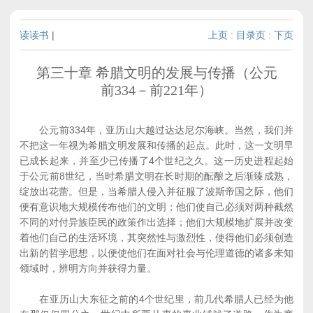
读读书
|
上页
:
目录页
:
下页
第三十章 希腊文明的发展与传播（公元
前334－前221年）
公元前334年，亚历山大越过达达尼尔海峡。当然，我们并
不把这一年视为希腊文明发展和传播的起点。此时，这一文明早
已成长起来，并至少已传播了4个世纪之久。这一历史进程起始
于公元前8世纪，当时希腊文明在长时期的酝酿之后渐臻成熟，
绽放出花蕾。但是，当希腊人侵入并征服了波斯帝国之际，他们
便有意识地大规模传布他们的文明；他们使自己必须对两种截然
不同的对付异族臣民的政策作出选择；他们大规模地扩展并改变
着他们自己的生活环境，其突然性与激烈性，使得他们必须创造
出新的哲学思想，以便使他们在面对社会与伦理道德的诸多未知
领域时，辨明方向并获得力量。
在亚历山大东征之前的4个世纪里，前几代希腊人已经为他