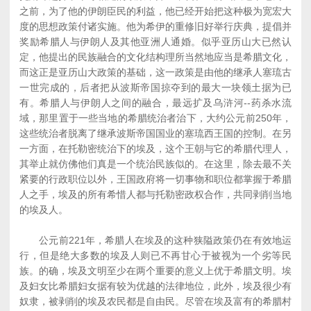
之前，为了他的伊朗臣民的利益，他已经开始把这种极为宽宏大
度的思想政策付诸实施。他为希伊的重修旧好举行庆典，提倡并
奖励希腊人与伊朗人及其他亚洲人通婚。似乎亚历山大已然认
定，他提出的民族融合的文化结构理所当然地应当是希腊文化，
而这正是亚历山大政策的基础，这一政策是由他的继承人塞琉古
一世完成的，后者把从波斯帝国掠夺到的最大一块领土据为已
有。希腊人与伊朗人之间的融合，最远扩及乌浒河--药杀水流
域，那里置于一些当地的希腊统治者治下，大约公元前250年，
这些统治者脱离了继承波斯帝国国业的塞琉西王国的控制。在另
一方面，在托勒密统治下的埃及，这个王朝与它的希腊代理人，
其举止就仿佛他们真是一个统治民族似的。在这里，除去最不关
紧要的行政职位以外，王国政府将一切事物和职位都掌握于希腊
人之手，埃及的所有希惜人都与托勒密政权合作，共同剥削当地
的埃及人。
公元前221年，希腊人在埃及的这种狭隘政策仍在有效地运
行，但是绝大多数的埃及人则已不再甘心于被视为一个劣等民
族。的确，埃及文明至少在两个重要的意义上优于希腊文明。埃
及妇女比希腊妇女据有较为优越的法律地位，此外，埃及很少有
奴隶，被剥削的埃及农民都是自由民。尽管在埃及富有的希腊村