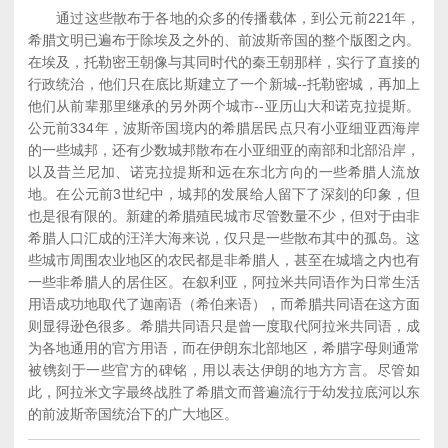
通过这些散布于各地的众多的传播载体，到公元前221年，
希腊文明已遍布于除埃及之外的、前波斯帝国的整个版图之内。
在埃及，托勒密王朝像与其同时代的秦王朝那样，实行了直接的
行政统治，他们只在底比斯建立了一个新城--托勒密城，再加上
他们从前辈那里继承的另外两个城市--亚历山大和诺克拉提斯。
公元前334年，波斯帝国境内的希腊居民点只有小亚细亚西海岸
的一些城邦，还有少数城邦散布在小亚细亚的南部和北部沿岸，
以及昔兰尼加、诺克拉提斯和远在东北方向的一些希腊人流放
地。在公元前3世纪中，城邦的发展给人留下了深刻的印象，但
也是很有限的。新建的希腊殖民城市尽管数量不少，但对于由非
希腊人口汇成的汪洋大海来说，仅只是一些散布其中的孤岛。这
些城市周围农业地区的农民都是非希腊人，甚至在城墙之内也有
一些非希腊人的居住区。在叙利亚，阿拉米共同语作为日常生活
用语成功地取代了迦南语（希伯来语），而希腊共同语在这方面
则显得逊色很多。希腊共同语只是曾一度取代阿拉米共同语，成
为各地通用的官方用语，而在伊朗东北部地区，希腊字母则通常
被镌刻于一些官方的碑铭，用以表达伊朗的地方方言。尽管如
此，阿拉米文字最终战胜了希腊文而普遍流行于幼发拉底河以东
的前波斯帝国统治下的广大地区。