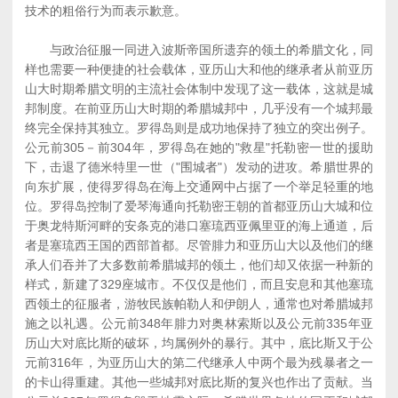
技术的粗俗行为而表示歉意。
与政治征服一同进入波斯帝国所遗弃的领土的希腊文化，同
样也需要一种便捷的社会载体，亚历山大和他的继承者从前亚历
山大时期希腊文明的主流社会体制中发现了这一载体，这就是城
邦制度。在前亚历山大时期的希腊城邦中，几乎没有一个城邦最
终完全保持其独立。罗得岛则是成功地保持了独立的突出例子。
公元前305－前304年，罗得岛在她的"救星"托勒密一世的援助
下，击退了德米特里一世（"围城者"）发动的进攻。希腊世界的
向东扩展，使得罗得岛在海上交通网中占据了一个举足轻重的地
位。罗得岛控制了爱琴海通向托勒密王朝的首都亚历山大城和位
于奥龙特斯河畔的安条克的港口塞琉西亚佩里亚的海上通道，后
者是塞琉西王国的西部首都。尽管腓力和亚历山大以及他们的继
承人们吞并了大多数前希腊城邦的领土，他们却又依据一种新的
样式，新建了329座城市。不仅仅是他们，而且安息和其他塞琉
西领土的征服者，游牧民族帕勒人和伊朗人，通常也对希腊城邦
施之以礼遇。公元前348年腓力对奥林索斯以及公元前335年亚
历山大对底比斯的破坏，均属例外的暴行。其中，底比斯又于公
元前316年，为亚历山大的第二代继承人中两个最为残暴者之一
的卡山得重建。其他一些城邦对底比斯的复兴也作出了贡献。当