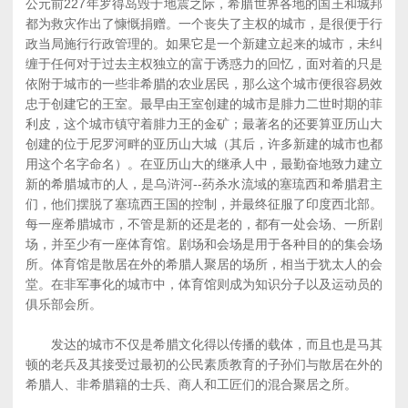
公元前227年罗得岛毁于地震之际，希腊世界各地的国王和城邦
都为救灾作出了慷慨捐赠。一个丧失了主权的城市，是很便于行
政当局施行行政管理的。如果它是一个新建立起来的城市，未纠
缠于任何对于过去主权独立的富于诱惑力的回忆，面对着的只是
依附于城市的一些非希腊的农业居民，那么这个城市便很容易效
忠于创建它的王室。最早由王室创建的城市是腓力二世时期的菲
利皮，这个城市镇守着腓力王的金矿；最著名的还要算亚历山大
创建的位于尼罗河畔的亚历山大城（其后，许多新建的城市也都
用这个名字命名）。在亚历山大的继承人中，最勤奋地致力建立
新的希腊城市的人，是乌浒河--药杀水流域的塞琉西和希腊君主
们，他们摆脱了塞琉西王国的控制，并最终征服了印度西北部。
每一座希腊城市，不管是新的还是老的，都有一处会场、一所剧
场，并至少有一座体育馆。剧场和会场是用于各种目的的集会场
所。体育馆是散居在外的希腊人聚居的场所，相当于犹太人的会
堂。在非军事化的城市中，体育馆则成为知识分子以及运动员的
俱乐部会所。
发达的城市不仅是希腊文化得以传播的载体，而且也是马其
顿的老兵及其接受过最初的公民素质教育的子孙们与散居在外的
希腊人、非希腊籍的士兵、商人和工匠们的混合聚居之所。