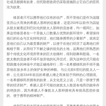
社成员都拥有奴隶，但托勒密政府仍采取措施防止它自己的臣民
沦为奴隶。
移居者只可以携带他们仅有的动产，而不管他们是作为追随
亚历山大而来的希腊人那样的征服者，还是250年以前作为囚徒
从犹太被逐赶到巴比伦的犹太人那样的流放者，均一视同仁。如
果这些移居者在一个异族人口数量占优势的新环境中，希望保待
他们的社会与文化特性的话，他们随身携带的少量财产，就肯定
是他们自己认为最贵重的财产，以便于在他们经历了远离他们所
根植于斯，从而结下不解之缘的祖先的土地，远离他们所熟悉的
那个传统文化环境所带来的巨大创痛时，得到鼓舞和慰藉。一名
犹太教的流放者不得不放弃他的礼拜仪式，因为这种仪式只能在
耶路撒冷的神庙中才能正确地举行；而一名希腊移民则不得不抛
弃他在故乡本土的保护女神的神殿。与公元前6世纪的犹太人一
样，公元前334年前后的希腊人继之而来陷于同样的心理困境。
一名希腊移民所拥有的奴隶，从文化意义上说，只是一群便于携
带的经济财产。希腊人是不可能仿效犹太人散居各地而仍能幸存
的绝技的，因为希腊人不像犹太人那样拥有具有很高思想价值
的、便于携带的精神财产。