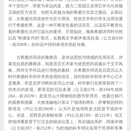
半个世纪中，而更为幸运的是，腓力二世国王采用它作为马其顿
王国的官方语言，却把马其顿当地的希腊方言弃之脑后。从那以
后，古希腊共同语使作为官方用语、世俗文学和日常生活用语通
行于希腊世界。这是一种不断变化着的活语言，以适应不断变化
着的希腊生活对它提出的要求。尽管如此，雅典希腊语同时仍然
以其"矫揉造作的"形式，在雅典文学家伊索克拉底（公元前436
－前338年）的作品中得到体现并四处传播。
古希腊共同语的雅典语，是传达思想与情感的实用语言，伊
索克拉底的雅典语，则是语言艺术家为使思想内容服从于文字风
格，而对文学作品进行润色的素材。古希腊共同语是后亚历山大
时代希腊科学和学术所使用的语言，其时的科学和学术中心已不
是雅典，而是尼罗河畔的亚历山大城，科学家们在那里获得了一
些杰出的发现。赛里尼的厄拉多塞（公元前276－前194年或前
264－前202年）是亚历山大博物馆的图书管理员，他通过精巧
的观察和测量，大致准确地计算出了地球的周长；萨摩斯的阿利
斯塔克（约公元前280年）认为不是地球而是太阳是宇宙的中
心。但是，尼西亚的喜帕恰斯（约公元前190－前121年）却又
把地球重新置于它过去的错误位置上；而在锡拉库萨，阿基米德
（公元前287－前212年）为把他的科学理论应用于民用和军事