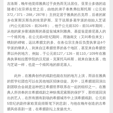
吉洛斯，晚年他觉得雅典过于炎热而无法居住。亚里士多德的追
随者们在宗师去世之后，由他的弟子泰奥弗拉斯托斯（公元前
372／371－288／287年）主持定居于雅典的吕克昂，后者的家
乡在莱斯沃斯岛的埃里萨斯。至于说斯多葛学派的创始人芝诺
（约公元前326－前264年），他于公元前320－前314年期间，
从他的家乡塞浦路斯的基提翁城来到雅典。基提翁是腓尼基人的
一个殖民地，在公元前4世纪期间，用迦南文（又叫希伯来文）
镌刻的碑铭，远比希腊文的多。在各位宗主身后负责执掌这4个
学派的继承人，则来自泛希腊世界的各个地区，甚至来自希腊世
界以外的地方。例如，于公元前127／126－前110／109年在雅
典执掌柏拉图学院的汉尼拔－克莱托马科斯，就来自迦太基，他
与芝诺一样，也是一个殖民地的腓尼基人。
此外，在雅典创作的戏剧也能在别的地方上演，而设在雅典
的哲学社团也可以在其他地区招徕信徒。其中，泛希腊巡回演出
剧团联合会就是这种把泛希腊世界联系在一起的组织之一。在雅
典人所供奉的古希腊戏剧之神狄俄尼索斯的保护下，那些巡回演
出的艺人，在所有拥有剧场的希腊城市中上演希腊戏剧。公元前
5世纪的剧作家欧里庇得斯笔下的悲剧，与他在晚年创造的古希
腊风俗喜剧一道，在希腊剧坛上发扬光大。