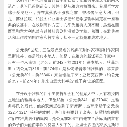
戏剧写作和志同道合的哲学家社团，是雅典希腊文化的两大
遗产，尽管已得到证实，其并非是从雅典移植而来。希腊哲学发
端于爱奥尼亚，并在其落脚于雅典之前，曾移传至意大利，但
是，苏格拉底、柏拉图和亚里士多德却把希腊哲学固定在一座雅
典的坟墓中。在戏剧写作方面，几乎为雅典人所垄断，虽然在西
西里和意大利也曾有过希腊喜剧和滑稽剧学校。然而，在雅典生
活和工作过的剧作家和哲学家，却不一定就是雅典本地人。
公元前5世纪，三位最负盛名的雅典悲剧作家和喜剧作家阿
里斯托芬，都是雅典本地人。但是，在雅典的新派喜剧作家中，
只有一位米南德（约公元前342－前291年）是本地人。狄菲洛
斯（约公元前318－前274年）是从锡诺普来到雅典的；菲莱蒙
（公元前301－前263年）来自锡拉库萨；亚历克西斯（约公元
前357－前274年）则来自意大利半岛"靴子尖"上的图里。
在开设于雅典的四个主要哲学会社的创始人中，只有柏拉图
是地道的雅典本地人。伊壁鸠鲁（公元前341－前270年）是雅
典移民的后代，他的双亲迁徙到了萨摩斯，当萨摩斯于公元前
322／321年获得解放时，他们则被驱赶了出去。伊壁鸠鲁的同
仁们在雅典居住的庭园，是公元前306年由他在兰萨库斯的富有
的弟子们为他们学派的奠基人买下的。亚里士多德的家乡是斯特