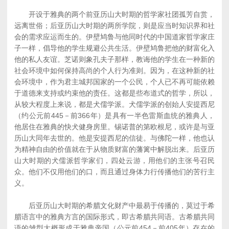
开设于雅典的两个前亚历山大时期的哲学家社团孤芳自赏，
远离世俗；后亚历山大时期的两所学院，则是应当时知识界和社
会的需求应运而生的。伊壁鸠鲁与他同时代的中国道家哲学家庄
子一样，倡导他的学生规避公共生活。伊壁鸠鲁把他的财富化入
他的私人友谊。芝诺则象孔夫子那样，教诲他的学生在一种新的
社会环境中如何保持高尚的个人行为准则。因为，在这种新的社
会环境中，作为君主城邦国家的一个公民，个人已不再可能依赖
于道德来支持或约束他的责任。这都是些布道式的哲学，所以，
从较大程度上来说，都是犬儒学派。犬儒学派的创始人安提西尼
（约公元前445－前366年）是具有一半色雷斯血统的雅典人，
他居住在雅典的快犬健身房里。锡诺普的第欧根尼，或许是与亚
历山大同年去世的。他是安提西尼的信徒。与佛陀一样，他也认
为精神自由的价值就在于从物质财富的藩篱中解脱出来。后亚历
山大时期的犬儒派哲学家们，四处云游，用他们的主张号召民
众。他们不仅用他们的口，而且通过身体力行传播他们的苦行主
义。
后亚历山大时期的希腊文化财产中最易于传播的，莫过于希
腊语言中的雅典方言的国际形式，即古希腊共同语。古希腊共同
语的雏型大概形成于雅典帝国（公元前454－前405年）存在的