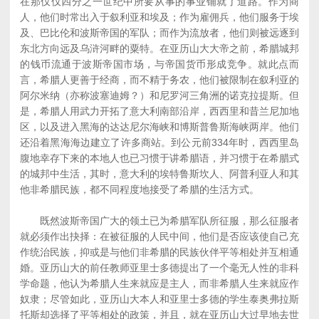
在那仅仅四分之一世纪中所要从事的事业铺就了道路。作为商
人，他们时常出入于叙利亚和埃及；作为雇佣兵，他们服务于埃
及、巴比伦和波斯帝国的军队；而作为流放者，他们则被远逐到
东北方向远及乌浒河畔的粟特。在亚历山大大帝之前，希腊城邦
的钱币流通于波斯帝国市场，与帝国货币形成竞争。就此点而
言，希腊人更善于经商，而不精于务农，他们被限制在叙利亚的
阿尔米纳（亦称波塞迪姆？）和尼罗河三角洲的诺克拉提斯。但
是，希腊人用武力开拓了意大利南部沿岸，西西里和昔兰尼加地
区，以及进入黑海的达达尼尔海峡和博斯普鲁斯海峡两岸。他们
还沿着黑海海边建立了许多商站。到公元前334年时，西西里岛
腹地幸存下来的本地人也已习惯于讲希腊语，并习惯于在希腊式
的城邦中生活，其时，意大利的埃特鲁斯坎人、阿普利亚人和其
他非希腊民族，都不同程度地接受了希腊的生活方式。
既然波斯帝国广大的领土已为希腊军队所征服，那么征服者
就必须作出抉择：在被征服的人民中间，他们是否应该使自己充
作统治民族，抑或是与他们非希腊的民族伙伴平等相处并互相通
婚。亚历山大的前任教师亚里士多德提出了一个毫无人性的非科
学命题，他认为希腊人生来就应是主人，而非希腊人生来就应作
奴隶；尽管如此，亚历山大本人和亚里士多德的学生泰奥弗拉斯
托斯却选择了平等相处的政策，并且，就在亚历山大过早地去世