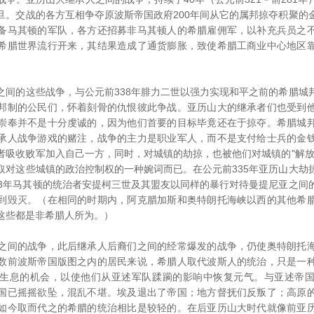
旦。交战的各方互相争夺原波斯帝国政府200年间从它的属邦掠夺积聚的
备马其顿的军队，各方还招募非马其顿人的希腊雇佣军，以补充兵员之
希腊世界流行开来，其结果造成了通货膨胀，致使希腊工商业中心地区
的这些战争，与公元前338年腓力二世以强力实现和平之前的希腊城
邦制的公民们，怀着刻骨的仇恨彼此争战。亚历山大的继承者们也受到
崇奉并不是十分虔诚的，因为他们首要的目标毕竟还在于掠夺。希腊城
承人战争游戏的赌注，战争的主力是职业军人，而不是支付给士兵的金
者吸收败军加入自己一方，同时，对城镇的劫掠，也被他们对城镇的"解放
取对这些城镇的政治控制权的一种婉词而已。在公元前335年亚历山大劫
23年马其顿的统治者安提柯三世及其盟友以同样的暴行对待曼提尼亚之间
到毁灭。（在相同的时期内，阿克腊加斯和奥特朗托海峡以西的其他希
这些都是非希腊人所为。）
间的战争，此后继承人后裔们之间的经常爆发的战争，仍使奥特朗托海
数前波斯帝国版图之内的居民来说，希腊人取代波斯人的统治，只是一
生息的机会，以使他们从亚述军队蹂躏的影响中恢复元气。与亚述帝
国已摇摇欲坠，混乱不堪。埃及退出了帝国；地方督抚们反叛了；高原
如今取而代之的希腊的统治相比是较轻的。在后亚历山大时代就像前亚