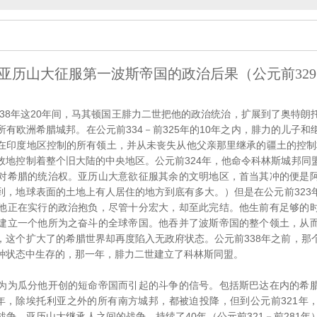
亚历山大征服第一波斯帝国的政治后果（公元前329
38年这20年间，马其顿国王腓力二世把他的政治统治，扩展到了奥特朗
有欧洲希腊城邦。在公元前334－前325年的10年之内，腓力的儿子
在印度地区控制的所有领土，并从未丧失从他父亲那里继承的疆土的控制权。
效地控制着整个旧大陆的中央地区。公元前324年，他命令科林斯城邦同
对希腊的统治权。亚历山大意欲征服其余的文明地区，首当其冲的便是
到，地球表面的土地上有人居住的地方到底有多大。）但是在公元前323
他正在实行的政治抱负，尽管十分宏大，却至此完结。他生前有足够的
建立一个他所为之奋斗的全球帝国。他吞并了波斯帝国的整个领土，从
，这个扩大了的希腊世界却再度陷入无政府状态。公元前338年之前，那
种状态中生存的，那一年，腓力二世建立了科林斯同盟。
为瓜分他开创的短命帝国而引起的斗争的信号。包括斯巴达在内的希腊
2年，除埃托利亚之外的所有南方城邦，都被迫投降，但到公元前321年
争。亚历山大继承人之间的战争，持续了40年（公元前321－前281