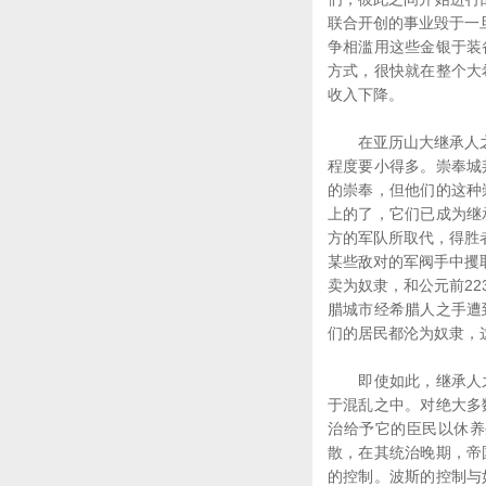
联合开创的事业毁于一
争相滥用这些金银于装
方式，很快就在整个大
收入下降。
在亚历山大继承人之间
程度要小得多。崇奉城
的崇奉，但他们的这种
上的了，它们已成为继
方的军队所取代，得胜
某些敌对的军阀手中攫
卖为奴隶，和公元前2
腊城市经希腊人之手遭
们的居民都沦为奴隶，
即使如此，继承人之
于混乱之中。对绝大多
治给予它的臣民以休养
散，在其统治晚期，帝
的控制。波斯的控制与