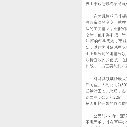
界由于缺乏最终结局而
在大规模的马其顿征
波斯帝国的意义，就在
队的主力部队，但假如
之际，他不得不把一半
的新的征兵需求，而耗
队，以作为其嫡系军队
图上瓜分到的那部分领
尔特游牧民的侵扰，在
作战，一方面要与北方
对马其顿威胁最大的南
邦同盟。大约公元前3
泛希腊圣地。此后，埃
到西岸；公元前226
马人那样开阔的政治胸
公元前251年，亚该
不巩固的，其在军事势