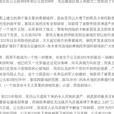
霸主在公元前369年和公元前338年，先后被底比斯人和腓力二世割掠了
上建立的两个最主要的希腊城邦，是由亚历山大麾下的两员大将托勒密
利亚的南半部，塞琉古虽然没有全部获得，却获得了波斯帝国亚洲遗产
了一个地方王朝，从而获得了独立；黑海和内陆的卡帕多西亚及北部米
统治下安居。公元前302年，塞琉古被迫把伊朗东部边缘地区割让给印
前322年以后所取得的成就，大大超过南方的希腊城邦。旃陀罗笈多成功
版图扩展到了塞琉古征服恒河--朱木拿河流域的摩揭陀帝国时获得的广大
因而不能成为一个统一的整体。在发生于公元前281年的最后一场继
刺的时候，他已经又一次穿越达达尼尔海峡，向马其顿方向前进；而真
他们定居在小亚细亚的心脏地区，而在以后的半个世纪中则四处侵袭，
帕加马阻止为止。这个小国是由一名幸运的军人创建的，他获得了被置
公元前3世纪中叶，塞琉西疆域的范围，因乌浒河--药杀水地区的希腊行
人（一个故居在今天土库曼的游牧民族）占据，而急剧缩小。
前221年期间，亚历山大遗留下来的令人厌烦的遗产，就是那些极具灾
重新征服南部希腊，而南部希腊也无法撬开马其顿束缚于希腊之上的"三
的卫城。公元前243年，亚该亚人从马其顿手中解放了科林斯，但作为对
干涉的回报，公元前225年又把科林斯卫城还给了马其顿。公元前222年