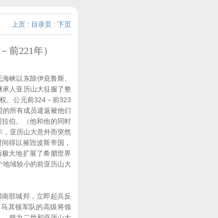
上页
:
目录页
:
下页
－前221年）
托海峡以东除伊庇鲁斯、
和继承人亚历山大征服了整
公元前324－前323
盟的所有成员遣返被他们
阿拉伯。（他和他的同时
年，亚历山大意外而突然
时间得以摧毁波斯帝国，
而极大地扩展了希腊世界
个地域较小的前亚历山大
南部城邦，立即起兵反
，马其顿军队的高级将领
年），腓力二世和亚历山大