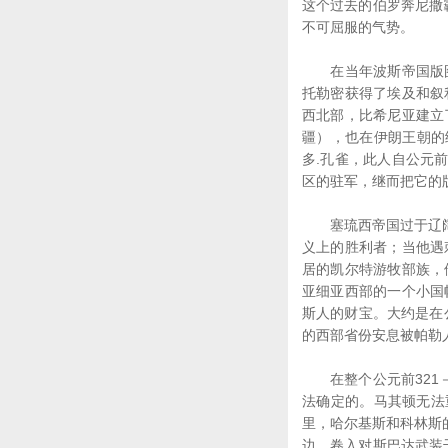
这个过去的伯罗奔尼撒
不可屈服的气势。
在当年波斯帝国版图
托勒密获得了埃及和叙
西北部，比希尼亚建立
疆），也在伊朗王朝的
多.孔雀，此人自公元
区的驻军，继而把它的
塞琉西帝国过于辽阔，
义上的胜利者；当他遇
居的凯尔特游牧部族，
亚细亚西部的一个小国
斯人的财宝。大约是在
的西部省份安息被帕勒
在整个公元前321－
法确定的。马其顿无法
里，哈尔基斯和科林斯
边，卷入对斯巴达武装