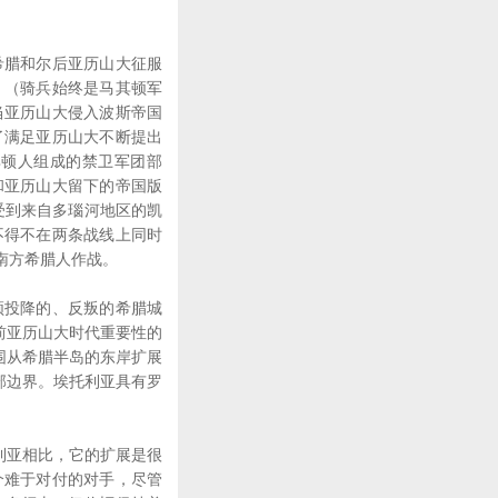
腊和尔后亚历山大征服
。（骑兵始终是马其顿军
当亚历山大侵入波斯帝国
了满足亚历山大不断提出
其顿人组成的禁卫军团部
和亚历山大留下的帝国版
受到来自多瑙河地区的凯
不得不在两条战线上同时
南方希腊人作战。
顿投降的、反叛的希腊城
前亚历山大时代重要性的
围从希腊半岛的东岸扩展
部边界。埃托利亚具有罗
利亚相比，它的扩展是很
个难于对付的对手，尽管