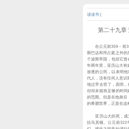
读读书
|
第二十九章 
在公元前359－前3
斯巴达和拜占庭之外的所
个波斯帝国，包括它曾
年两年里，亚历山大有
放逐的公民，以表明他
代人，没有任何人意识
地过早去世了，因而，
但却未能有足够的时间
的范围。但是在他身后
的希腊世界，正是在这
亚历山大的死，成为
抗马其顿。公元前32
们，彼此之间开始进行战