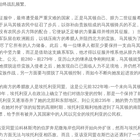
始终战乱频繁。
服中，最终遭受最严重灾难的国家，正是马其顿自己。腓力二世征服希
于从马其顿农民中征召了步兵，以弥补由贵族组成的马其顿骑兵的不足
没有农民步兵方阵的配合，它便缺乏足够的力量赢得并维持其征服。）
军队留在欧洲殿后，以镇压南方的希腊人并阻挡北方的蛮族。马其顿为
尽了它所有的人力储备。此后，每一位继承人都至少要保持一支由马
的中坚力量，而正是借助这支嫡系军队，他才得以征服并维系他从腓力
土。公元、前280－前279年，亚历山大的继承战争刚刚结束，马其顿就
她摆脱这些蛮族入侵者之后，她发现自己已面临人力不足境地，并仍然
蛮族作战，另一方面要与摆脱了马其顿控制，而如今不断向她发起进攻的
方的希腊敌人是埃托利亚同盟。这是公元前322年唯-一个未向马其
00年，埃托利亚人在政治上确立了他们对德尔斐的控制，那是一个保持了
托利亚又逐渐吞并了她的北部和东部地区。到公元前235年，她的势力范
年，在她对外扩张的短暂的高潮时期，埃托利亚顺利地推进到了马其顿的南
襟，给予所有被并入其国家中的人民以完全的埃托利亚的公民权。
亚同盟沿科林斯湾的伯罗奔尼撒海岸也同样开始向外扩张，然而与埃托
力方面无法与埃托利亚相匹敌。而且，亚该亚同盟在斯巴达还遇到了一