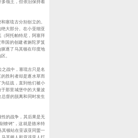
许多领土，但依旧保持着
和塞琉古分别创立的。
的绝大部分。在小亚细亚
底（阿托帕特尼，阿塞拜
度帝国的创建者旃陀罗笈
地驱逐了马其顿在印度地
地区。
位之战中，塞琉古只是名
正的胜利者却是逐水草而
广为征战，直到他们被小
放于那里城堡中的大量波
政总督的脱离和同时发生
难性的战争，其后果是无
副镣铐"，这就是德米特
马其顿站在亚该亚同盟一
，马其顿人和亚该亚人打