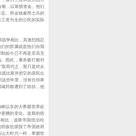
金银，以筹措资金。他们
不足。用金钱雇用士兵的
靠工资为生的公民的实际
邦战争相比，其激烈残忍
他们的部属或是他们自我
邦制如今已不再是至高无
钱。因此，屠杀被打败对
"取而代之，那只是对从
掠底比斯并把它的居民出
的这些年里，没有任何希
腊城邦都遭到了劫掠，他
峡以东的大希腊世界处
种更糟的变化。波斯的统
国相比，波斯帝国统治松
的部族也摆脱了帝国政府
历山大时代一样，希腊世