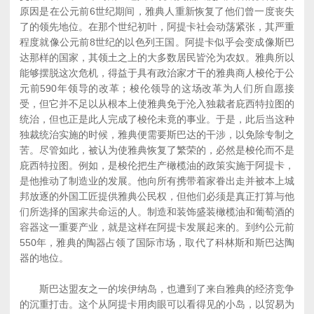
原因是在公元前6世纪期间，雅典人重新恢复了他们曾一度丧失
了的领先地位。在那个世纪初叶，阿提卡社会动荡紧张，其严重
程度就像公元前8世纪的以色列王国。阿提卡似乎会变成像斯巴
达那样的国家，其领土之上的大多数居民皆沦为农奴。雅典所以
能够摆脱这次危机，得益于具有政治家才干的雅典商人梭伦于公
元前590年领导的改革；梭伦领导的这场改革为人们所自愿接
受，但它并不足以从根本上使雅典免于沦入独裁者庇西特拉图的
统治，但也正是此人完成了梭伦未竟的事业。于是，此后当这种
独裁统治实施的时候，雅典便需要斯巴达的干涉，以免除专制之
苦。尽管如此，被认为使雅典恢复了繁荣的，必然是梭伦而不是
庇西特拉图。例如，是梭伦把生产橄榄油的政策实施于阿提卡，
是他推动了制造业的发展。他向所有携带着家眷出走并被本上城
邦放逐的外国工匠提供雅典公民权，但他们必须是真正打算与他
们所选择的国家共命运的人。制造和装饰盛装橄榄油和葡萄酒的
容器这一重要产业，就是这样在阿提卡发展起来的。到约公元前
550年，雅典的陶器占领了国际市场，取代了科林斯和斯巴达陶
器的地位。
斯巴达盟友之一的埃伊纳岛，也遭到了来自雅典的经济竞争
的沉重打击。这个从阿提卡用肉眼可以看得见的小岛，以贸易为