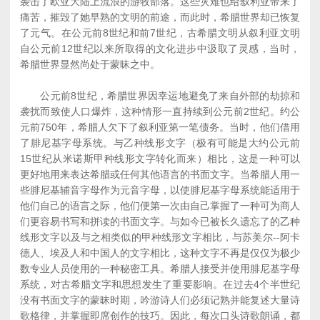
袭击了欧亚大陆上流浪的游牧部落。这些灾难也给叙利亚带来了
痛苦，摧毁了她早熟的文明的前途，而此时，希腊世界却已恢复
了元气。在公元前8世纪和前7世纪，古希腊文明从叙利亚文明
自公元前12世纪以来所取得的文化进步中汲取了灵感，当时，
希腊世界显然尚处于蒙昧之中。
公元前8世纪，希腊世界因幸运地避免了来自外部的劫掠和
袭扰而致使人口爆炸，这种情形一直持续到公元前2世纪。约公
元前750年，希腊人欠下了叙利亚第一笔债务。当时，他们借用
了腓尼基字母系统。与乙种线形文字（极有可能是大约公元前
15世纪从米诺斯甲种线形文字转化而来）相比，这是一种可以
更好地用来表达希腊或任何其他语言的书面文字。当希腊人用一
些腓尼基辅音字母作为元音字母，以使腓尼基字母系统能适用于
他们自己的语言之际，他们便第一次由自己掌握了一种可为商人
们更容易书写和拼读的书面文字。与如今已被长久遗忘了的乙种
线形文字以及与之相类似的甲种线形文字相比，与苏美尔--阿卡
德人、埃及人和中国人的文字相比，这种文字不再是仅仅为极少
数专业人员使用的一种秘密工具。希腊人接受并使用腓尼基字母
系统，对古希腊文字和思想发生了重要影响。在过去4个半世纪
没有书面文字的蒙昧时期，吟游诗人们必须记熟并能复述大量诗
歌格律，并掌握即席创作的技巧。因此，每次口头诗歌朗诵，都