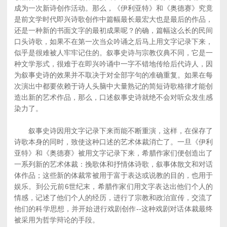
成为一次新诗创作活动。那么，《伊利亚特》和《奥德赛》究竟
是前文学时代即兴诗歌创作中篇幅最长最宏大也是最后的作品，
还是一种新的书面文字的最初成果呢？的确，篇幅这么长的民间
口头诗歌，如果不在第一次当众吟诵之后马上用文字记录下来，
似乎是很难被人牢牢记住的。叙事史诗与宗教仪典不同，它是一
种文学形式，很难于在即兴吟诵中一字不错地传给后代诗人，因
为叙事史诗的效果并不取决于对全部字句的准确重复。如果在每
次演出中都要依赖于诗人头脑中大量熟记的简短诗歌格律才能创
造出新的艺术作品，那么，口述叙事史诗就绝不会对听众发生感
染力了。
叙事史诗因用文字记录下来而能不断重演，这样，在保存了
诗歌本身的同时，致使这种口述的艺术体裁消亡了。一旦《伊利
亚特》和《奥德赛》被用文字记录下来，希腊作家们便创造出了
一系列新的艺术体裁：挽歌体和抒情体诗歌，叙事体散文和对话
体作品；这些新的体裁常被用于富于表达或说教的目的，也用于
娱乐。到公元前6世纪末，希腊作家们用文字表达出他们个人的
情感，记述了他们个人的经历，进行了宗教和政治宣传，交流了
他们的科学思想，并开始进行戏剧创作--这种戏剧对话体裁最终
被采用为哲学辩论的手段。