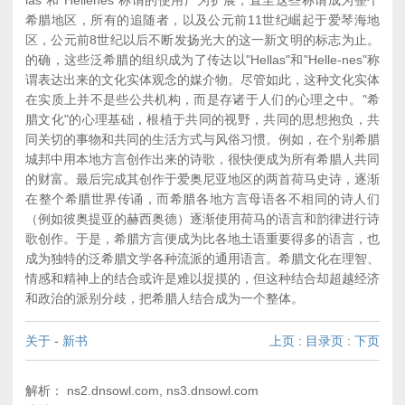
las"和"Hellenes"称谓的使用广为扩展，直至这些称谓成为整个
希腊地区，所有的追随者，以及公元前11世纪崛起于爱琴海地
区，公元前8世纪以后不断发扬光大的这一新文明的标志为止。
的确，这些泛希腊的组织成为了传达以"Hellas"和"Helle-nes"称
谓表达出来的文化实体观念的媒介物。尽管如此，这种文化实体
在实质上并不是些公共机构，而是存诸于人们的心理之中。"希
腊文化"的心理基础，根植于共同的视野，共同的思想抱负，共
同关切的事物和共同的生活方式与风俗习惯。例如，在个别希腊
城邦中用本地方言创作出来的诗歌，很快便成为所有希腊人共同
的财富。最后完成其创作于爱奥尼亚地区的两首荷马史诗，逐渐
在整个希腊世界传诵，而希腊各地方言母语各不相同的诗人们
（例如彼奥提亚的赫西奥德）逐渐使用荷马的语言和韵律进行诗
歌创作。于是，希腊方言便成为比各地土语重要得多的语言，也
成为独特的泛希腊文学各种流派的通用语言。希腊文化在理智、
情感和精神上的结合或许是难以捉摸的，但这种结合却超越经济
和政治的派别分歧，把希腊人结合成为一个整体。
关于
-
新书
上页
:
目录页
:
下页
解析： ns2.dnsowl.com, ns3.dnsowl.com