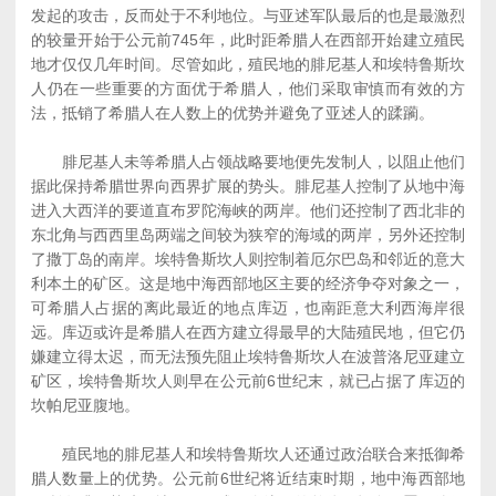
发起的攻击，反而处于不利地位。与亚述军队最后的也是最激烈
的较量开始于公元前745年，此时距希腊人在西部开始建立殖民
地才仅仅几年时间。尽管如此，殖民地的腓尼基人和埃特鲁斯坎
人仍在一些重要的方面优于希腊人，他们采取审慎而有效的方
法，抵销了希腊人在人数上的优势并避免了亚述人的蹂躏。
腓尼基人未等希腊人占领战略要地便先发制人，以阻止他们
据此保持希腊世界向西界扩展的势头。腓尼基人控制了从地中海
进入大西洋的要道直布罗陀海峡的两岸。他们还控制了西北非的
东北角与西西里岛两端之间较为狭窄的海域的两岸，另外还控制
了撒丁岛的南岸。埃特鲁斯坎人则控制着厄尔巴岛和邻近的意大
利本土的矿区。这是地中海西部地区主要的经济争夺对象之一，
可希腊人占据的离此最近的地点库迈，也南距意大利西海岸很
远。库迈或许是希腊人在西方建立得最早的大陆殖民地，但它仍
嫌建立得太迟，而无法预先阻止埃特鲁斯坎人在波普洛尼亚建立
矿区，埃特鲁斯坎人则早在公元前6世纪末，就已占据了库迈的
坎帕尼亚腹地。
殖民地的腓尼基人和埃特鲁斯坎人还通过政治联合来抵御希
腊人数量上的优势。公元前6世纪将近结束时期，地中海西部地