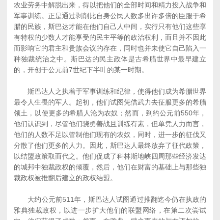
农业劳务中解脱出来，得以把他们的全部时间和精力投入战争和
军事训练。正是通过剥削比自身公民人数多出许多倍的臣服于希
腊的民族，斯巴达才能在他们自己人中间，实行只有他们这些享
有特权的少数人才能享受的民主平等的政治权利，而且并不因此
而影响它的君主和贵族会议的存在，同时也并未使它自己陷入一
种独裁统治之中。斯巴达的民主政体是古希腊世界中最早建立
的，开创于公元前7世纪下半叶的某一时期。
斯巴达人之执着于军事训练和纪律，使得他们成为希腊世界
最令人生畏的军人。起初，他们试图凭借武力去征服更多的希腊
领土，以使更多的希腊人沦为农奴；然而，到约公元前550年，
他们认识到，尽管他们骁勇善战且训练有素，但单凭人力而言，
他们的人数不足以管制他们现有的农奴，同时，进一步的征伐又
分散了他们更多的人力。因此，斯巴达人最终放弃了征代政策，
以结盟政策取而代之。他们促成了科林斯地峡四周那些经济发达
的城邦中独裁政权的倾覆，然后，他们在财富的基础上与那些独
裁政权被推翻后建立的政权结盟。
大约公元前511年，斯巴达人试图通过推翻迄今仍在执政的
雅典独裁政权，以进一步扩大他们的联盟网络，在第二次尝试