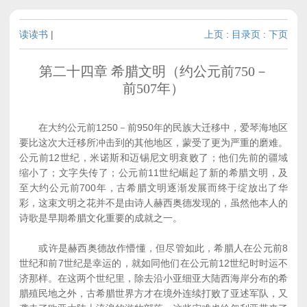
读读书
|
上页
:
目录页
:
下页
第二十四章 希腊文明（约公元前750－
前507年）
在大约公元前1250－前950年的民族大迁移中，爱琴海地区
要比这次大迁移所冲击到的其他地区，蒙受了更为严重的磨难。
公元前12世纪，米诺斯和迈锡尼文明衰败了；他们先前的疆域
缩小了；文字失传了；公元前11世纪崛起了新的希腊文明，及
至大约公元前700年，古希腊文明逐渐发展而终于绽放出了华
彩，这束文明之花并不是由诗人赫西奥德发现的，虽然他本人的
诗歌是早期希腊文化重要的成就之一。
或许是赫西奥德故作懵懂，但尽管如此，希腊人在公元前8
世纪和前7世纪是幸运的，就如同他们在公元前12世纪时时运不
济那样。在这两个世纪里，除去沿小亚细亚大陆西海岸分布的希
腊殖民地之外，古希腊世界方才在境外连续打败了亚述军队，又