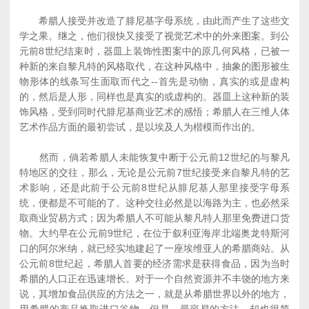
希腊人接受并改造了腓尼基字母系统，由此而产生了这些文
学之果。继之，他们很快又接受了视觉艺术中的外来图案。到公
元前8世纪结束时，器皿上装饰性图案中的原几何风格，已被一
种新的来自黎凡特的风格取代，在这种风格中，抽象的图形被生
物形体的线条写生面取而代之--首先是动物，真实的或是虚构
的，然后是人形，同样也是真实的或虚构的。器皿上这种新的装
饰风格，受到同时代腓尼基商业艺术的感悟；希腊人在三维人体
艺术作品方面的最初尝试，是以埃及人为楷模而作出的。
然而，倘若希腊人未能恢复中断于公元前12世纪的与黎凡
特地区的交往，那么，无论是公元前7世纪接受来自黎凡特的艺
术影响，还是此前于公元前8世纪从腓尼基人那里接受字母系
统，便都是不可能的了。这种交往必然是以海路为主，也必然采
取商业贸易方式；因为希腊人不可能从黎凡特人那里免费进口货
物。大约早在公元前9世纪，在位于叙利亚海岸北端奥龙特斯河
口的阿尔米纳，就已经实地建起了一座埃维亚人的希腊商站。从
公元前8世纪起，希腊人首要的经济需求是获得食品，因为当时
希腊的人口正在迅速增长。对于一个自然资源并不丰饶的地方来
说，其增加食品供应的方法之一，就是从希腊世界以外的地方，