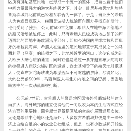
区所有腓尼基殖民地，已形成一个统一的整体，把自己置于他们
中间力量最强大的迦太基统领之下。其实，腓尼基殖民地和埃特
鲁斯坎城邦此前就已经相互联合为一体了。于是，当亚洲的希腊
人为免遭吕底亚人，继而是波斯人统治而向西方寻找庇护所时，
他们受到了挫折。公元前500年之前，希腊人在地中海西部地区
的殖民活动被迫停止，此时，只有希腊人已经成功地占领了的库
迈西北的西地中海欧洲沿岸部分，即如今法国的里维埃拉和西班
牙的布拉瓦海岸。希腊人在这里的殖民地都置于其成员之一的马
西利亚（马赛）的统领之下，此地邻近罗讷河口，这使它成为进
入欧洲大陆心脏的通道，同时它也是通过一条穿越直布罗陀海峡
的捷径进入康沃尔锡矿区的通道，迦太基领导下的殖民地腓尼基
人，使直布罗陀海峡成为希腊舰队不可逾越的屏障。尽管如此，
大约公元前500年，马西利亚人与北方内地之间的贸易，因当地
民族中的一次动乱而被打断。
公元前7世纪，古希腊人的聚居地区因海外希腊城邦的建立
而扩大。海外城邦的建立使得他们一向以农为本的生活方式在经
济方面的重要性，因希腊世界贸易区域的空前扩展而退居次位。
无论是希腊中心地区还是海外，大多数古希腊城邦仍是由一些经
济上自给自足的小的农业公社组成，但是，也有少数城邦开始生
产一些专门的产品，以供出口去交换外国的粮食，在与那些他们