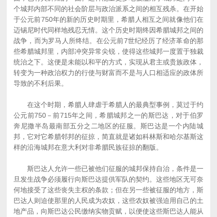
个城邦内部不同的社会阶层与政治派系之间的相互残杀。在开始
于公元前750年的新的历史时期里，希腊人相互之间就像他们在
迈锡尼时代同样地残忍无情。这个历史时期终因希腊城邦之间的
战争，而为罗马人所终结。在公元前7世纪经历了经济革命的那
些希腊城邦里，内部冲突异常尖锐，使得这些城邦一度置于独裁
统治之下。这便是未能以和平的方式，实现从君主或贵族政体，
转变为一种政治权力的行使与财富而不是与人口相适应的政体所
导致的不利后果。
在这个时期，希腊人肆虐于希腊人的最典型事例，莫过于约
公元前750－前715年之间，希腊城邦之一的斯巴达，对于伯罗
奔尼撒半岛最南部五分之二地区的征服。斯巴达是一个内陆城
邦，它对它希腊邻邦的征掠，简直就是诸如科林斯和哈尔基斯这
样的沿海城邦在意大利对非希腊民族征掠的翻版。
斯巴达人允许一些已被他们征服的城邦保持自治，条件是一
旦发生战争必须履行向斯巴达提供军队的契约。这些地区无可奈
何地接受了这些丧失主权的条款；但在另一些被征服的地方，斯
巴达人则迫使那里的人民成为农奴，这些农奴被强迫用自己的土
地产品，向斯巴达公民缴纳实物贡赋，以便使这些斯巴达人能从