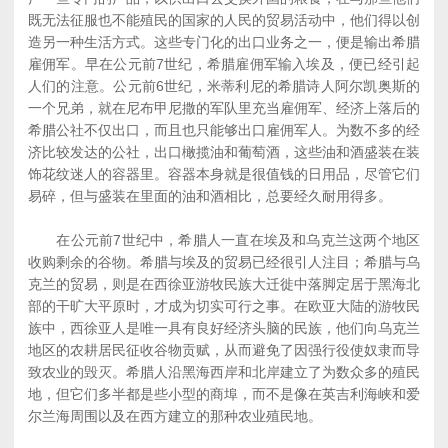
既无法征服也不能殖民的国家的人民的贸易活动中，他们得以创
造另一种生活方式。这些专门化的出口业务之一，便是输出希腊
雇佣军。早在公元前7世纪，希腊雇佣军输入埃及，便已经引起
人们的注意。公元前6世纪，米蒂利尼的希腊诗人阿尔凯奥斯的
一个兄弟，就在尼布甲尼撒的军队里充当雇佣军、经济上落后的
希腊公社不仅出口，而且也只能够出口雇佣军人。为数不多的经
济比较发达的公社，出口橄揽油和葡萄酒，这些油和酒盛装在装
饰花纹迷人的容器里。容器本身就是很值钱的日用品，尽管它们
易碎，但与盛装在里面的油和酒相比，总要经久耐用得多。
在公元前7世纪中，希腊人一直在埃及和乌克兰这两个地区
收购剩余的谷物。希腊与埃及的贸易已经很引人注目；希腊与乌
克兰的贸易，则是在西徐亚游牧民族大迁徙中落脚定居于黑海北
部的干旷大平原时，才成为切实可行之事。在欧亚大陆的游牧民
族中，西徐亚人是唯一具有良好经济头脑的民族，他们向乌克兰
地区的农耕居民征收谷物贡赋，从而避免了因强行役使奴隶而导
致农业的毁灭。希腊人沿黑海西岸和北岸建立了为数众多的殖民
地，但它们多半都是些小型的商埠，而不是像在英吉利海峡和爱
尔兰海周围以及在西方建立的那种农业殖民地。