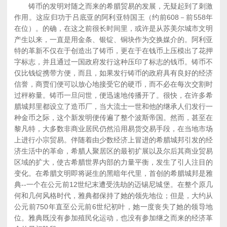
铸币的发明对随之而来的希腊贸易的发展，无疑起到了刺激
作用。这应归功于吕底亚的阿利亚特国王（约前608－前558年
在位）。的确，在这之前很长时间里，或许是从苏美尔城市文明
产生以来，一直是用金条、银锭、铜块作为交换媒介的。阿利亚
特的革新不仅在于创造出了铸币，更在于在钱币上压模出了花押
字标志，并且通过一国政府发行这种压印了标志的钱币。铸币不
仅比钱锭携带方便，而且，如果发行铸币的政府具有良好的经济
信誉，商贾们便可以放心地接受它的硬币，而不必在每次交割时
过秤称量。铸币一旦问世，便迅速地传播开了。很快，在许多希
腊城邦里都设立了造币厂，当大流士一世和他的继承人们发行一
种金币之际，这个新发明便传遍了整个波斯帝国。然而，甚至在
黎凡特，大多数非商业居民仍然沿用易货交易手段，在当地市场
上进行小宗贸易。伴随着由少数经济上冒进的希腊城邦引发的经
济生活中的革命，希腊人聚居区的最初扩展以及尔后其商业贸易
区域的扩大，使古希腊世界内部的力量平衡，发生了引人注目的
变化。在希腊文明即将诞生的黑暗年代里，首创的希腊城邦是雅
典--一个在公元前12世纪末遭受洗劫的迈锡尼城堡。在整个原几
何和几何风格时代，雅典都保持了她的领先地位；但是，大约从
公元前750年直至公元前6世纪初叶，她一度丧失了她的领导地
位。雅典既没有参加殖民化运动，也没有参加继之而来的经济革