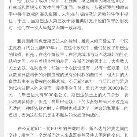
中，他们获得了成功；然而，在雅典，继之而来的与在迈加拉、
科林斯和西锡安所发生的并不相同。在雅典，从被驱逐的独裁者
手中接掌政权的寡头集团，未能在与极端激进运动的斗争中挺
住，于是，当斯巴达人第三次干涉雅典以支持他们保守的朋友
时，他们在一次人民起义面前一败涂地。
雅典因此而免受斯巴达人的控制，雅典人继而建立了一个民
主政权（约公元前507年）。在这个政权中，他们仿效了斯巴达
的楷模。但是，在这个阶段里，在雅典城邦与斯巴达城邦的社会
结构之间，存在着根本性的差异。在斯巴达的领土上，大多数人
民是农奴。在阿提卡，却连一个农奴也没有；只有一些奴隶，以
及数量日益增长的外国血统的没有公民权的自由民，但人口的大
多数却由有选举权的公民构成。公元前480年，当斯巴达与雅典
为抵抗波斯人的入侵而一度携手合作时，雅典有大约30000名公
民，而斯巴达只有8000名公民。斯巴达领土上的人口总数，要
比雅典多得多。但是，当斯巴达领土上的大多数居民只不过是斯
巴达的一种经济财产时，它同时也就成为了一种政治和军事上的
负担，因为这些居民是由不顺从的农奴所构成的。
在公元前511－前507年的关键时期，斯巴达与雅典之间的
交往，发生了一个对斯巴达人来说既突然又使人困窘的变化。其