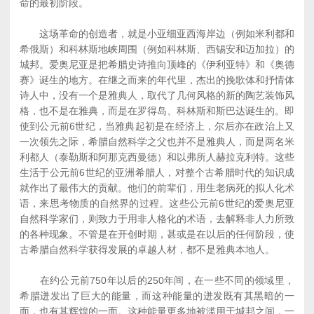
命的最初阶段。
这场革命的创造者，就是小亚细亚西海岸边（例如米利都和
希俄斯）和科林斯地峡周围（例如科林斯、西锡安和迈加拉）的
城邦。爱奥尼亚是把希腊史诗推向顶峰的《伊利亚特》和《奥德
赛》诞生的地方。在继之而来的年代里，杰出的挽歌体和抒情体
诗人中，没有一个是雅典人，取代了几何风格的新的陶艺装饰风
格，也不是在雅典，而是在罗得岛、科林斯和斯巴达诞生的。即
使到公元前6世纪，当雅典起初是在经济上，尔后亦在政治上又
一次领先之际，希腊自然科学之父也并不是雅典人，而是两名米
利都人（泰勒斯和阿那克西曼德）和以弗所人赫拉克利特。这些
生活于公元前6世纪的亚洲希腊人，对整个古希腊时代的知识成
就作出了最伟大的贡献。他们的前辈们，用生老病死的拟人化术
语，来思考物质的自然界的过程。这些公元前6世纪的爱奥尼亚
自然科学家们，则致力于用非人格化的术语，去解释非人力所致
的各种现象。不管是在开创时期，甚或是在以后的任何阶段，使
古希腊自然科学获得发展的卓越人材，都不是雅典本地人。
在约公元前750年以后的250年间，在一些不同的领域里，
希腊迸发出了巨大的能量，而这种能量的迸发既有其黑暗的一
面，也有其辉煌的一面。这种能量更多地被滥用于城邦之间，一