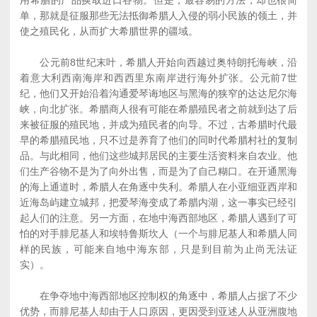
用希腊的产品换取进口谷物。但是，最容易的方法，却也很简
单，那就是征服那些无法抵御希腊人入侵的弱小民族的领土，并
使之殖民化，从而扩大希腊世界的疆域。
公元前8世纪末叶，希腊人开始向西越过奥特朗托海峡，沿
着意大利西南海岸和西西里东南岸进行海外扩张。公元前7世
纪，他们又开始沿着沟通爱琴诲地区与黑海的狭窄的达达尼尔海
峡，向北扩张。希腊商人很有可能在希腊殖民者之前就到达了后
来被征服的殖民地，并成为殖民者的向导。不过，古希腊时代最
早的希腊殖民地，只不过是养育了他们的同时代希腊村社的复制
品。与此相同，他们这些城邦居民的主要生活资料来自农业。他
们生产谷物不是为了向外出售，而是为了自己糊口。在开通黑海
的海上通道时，希腊人在角逐中失利。希腊人在小亚细亚西岸和
近海岛屿建立城邦，把爱琴海变成了希腊内湖，这一事实已经引
起人们的注意。另一方面，在地中海西部地区，希腊人遇到了可
怕的对手腓尼基人和埃特鲁斯坎人（一个与腓尼基人和希腊人同
样的民族，可能来自地中海东部，只是到目前为止尚无法证
实）。
在争夺地中海西部地区控制权的角逐中，希腊人占据了不少
优势，而腓尼基人却由于人口原因，更因受到亚述人从亚洲腹地