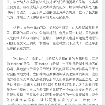
生。埃伊纳人在埃及的诺克拉提斯的泛希腊贸易殖民地，充当着
主要角色。就在波斯入侵欧洲希腊的前夕，埃伊纳与雅典之间的
冲突十分激烈，以至于斯巴达的国王克莱奥梅尼一世花了极大的
气力，才制止了埃伊纳岛对雅典发动的战争。
这样，在约公元前750－前500年期间，在古希腊城邦世界
里，国际的与国内的斗争越演越烈。也是在同一时期，虽然希腊
人之间经济和政治倾轧日益增加，但希腊人也越来越清楚地意识
到他们在文化上的统一和团结，在这种意识下形成了一些泛希腊
组织的表达方式。
"Hellenes"（希腊人）是希腊人共用的新的自我称谓，其意
为"Hellas的居民"，而"Hellas"（希腊）一字则是希腊中部地区的
称谓，其包括位于温泉关附近安西利的阿耳忒弥斯神殿与位于德
尔斐的大地女神、太阳神阿波罗和酒神狄奥尼索斯的神殿，这些
地方都是倍受希腊人崇敬的场所与人们领受神谕的至圣之处。这
两处神殿一直由相互毗邻的12个希腊城邦管理，这个近邻同盟
作为一个整体为自己在希腊世界赢得了一个如此重要的角色，使
得那些起初并不是这个近邻同盟会议成员的一些重要城邦，都争
取获得代表席位。近邻同盟会议的扩大，致使"Hel-