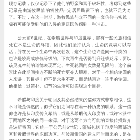
现存记载，仅仅记录下了他们的野蛮和富于破坏性。考虑到这些
记录是由游牧民族的牺牲品--定居居民留下的，也就不足为奇
了。不过，在这一时期，游牧民族与众不同的一套信仰与实践，
极有可能使受到他们入侵的定居民族感到一种冲击。
公元前6世纪，在希腊世界与印度世界，都有一些民族相信
死亡不是生命的终结。因此他们坚持认为，生命的灵魂可以存
活，并在另一个生命中再次勃发，这个生命也许是同一种类的，
也许是较高或较低等级的。下次再生是否得到升迁或贬斥，要以
该灵魂生前的道德表现而定。生死轮回的次数是无限的，这个前
景比在此期间接连不断的死亡更令人胆寒。对于一个相信轮回的
人来讲，其目标非但不是永生不死，而是结束这一连串的轮回。
他相信，过简朴、贞节的生活可以实现这个目标。
希腊与印度关于轮回及其必然结果的信仰方式非常相似，这
不可能是偶然的，似乎它们之间存在着一种历史的联系。这一信
仰也许是从印度传入希腊，或是从希腊传入印度的，或许它派生
于两地区之外的同一来源。对于这两个方向可能的直接传播媒介
是波斯帝国，它统一于公元前6世纪，疆域包括了印度的西部边
区和希腊世界的东部边区。与波斯帝国的建立同时而来的，是在