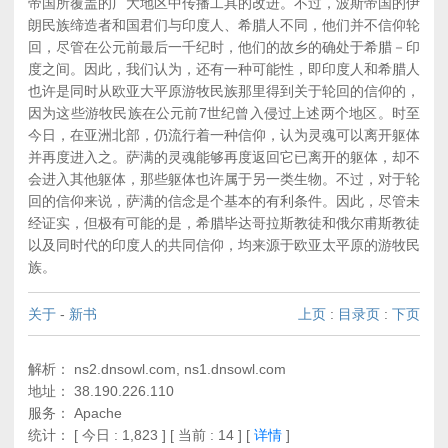
帝国所覆盖的广大地区中传播工具的改进。不过，波斯帝国的伊
朗民族缔造者和国君们与印度人、希腊人不同，他们并不信仰轮
回，尽管在公元前最后一千纪时，他们的故乡的确处于希腊－印
度之间。因此，我们认为，还有一种可能性，即印度人和希腊人
也许是同时从欧亚大平原游牧民族那里得到关于轮回的信仰的，
因为这些游牧民族在公元前7世纪曾入侵过上述两个地区。时至
今日，在亚洲北部，仍流行着一种信仰，认为灵魂可以离开躯体
并再度进入之。萨满的灵魂能够再度返回它已离开的躯体，却不
会进入其他躯体，那些躯体也许属于另一类生物。不过，对于轮
回的信仰来说，萨满的信念是个基本的有利条件。因此，尽管未
经证实，但极有可能的是，希腊毕达哥拉斯教徒和俄尔甫斯教徒
以及同时代的印度人的共同信仰，均来源于欧亚太平原的游牧民
族。
关于
-
新书
上页
:
目录页
:
下页
解析： ns2.dnsowl.com, ns1.dnsowl.com
地址： 38.190.226.110
服务： Apache
统计：
[ 今日 : 1,823 ] [ 当前 : 14 ]
[
详情
]