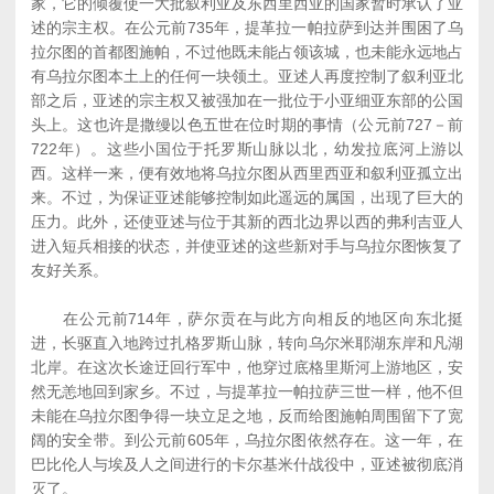
家，它的倾覆使一大批叙利亚及东西里西亚的国家暂时承认了亚
述的宗主权。在公元前735年，提革拉一帕拉萨到达并围困了乌
拉尔图的首都图施帕，不过他既未能占领该城，也未能永远地占
有乌拉尔图本土上的任何一块领土。亚述人再度控制了叙利亚北
部之后，亚述的宗主权又被强加在一批位于小亚细亚东部的公国
头上。这也许是撒缦以色五世在位时期的事情（公元前727－前
722年）。这些小国位于托罗斯山脉以北，幼发拉底河上游以
西。这样一来，便有效地将乌拉尔图从西里西亚和叙利亚孤立出
来。不过，为保证亚述能够控制如此遥远的属国，出现了巨大的
压力。此外，还使亚述与位于其新的西北边界以西的弗利吉亚人
进入短兵相接的状态，并使亚述的这些新对手与乌拉尔图恢复了
友好关系。
在公元前714年，萨尔贡在与此方向相反的地区向东北挺
进，长驱直入地跨过扎格罗斯山脉，转向乌尔米耶湖东岸和凡湖
北岸。在这次长途迂回行军中，他穿过底格里斯河上游地区，安
然无恙地回到家乡。不过，与提革拉一帕拉萨三世一样，他不但
未能在乌拉尔图争得一块立足之地，反而给图施帕周围留下了宽
阔的安全带。到公元前605年，乌拉尔图依然存在。这一年，在
巴比伦人与埃及人之间进行的卡尔基米什战役中，亚述被彻底消
灭了。