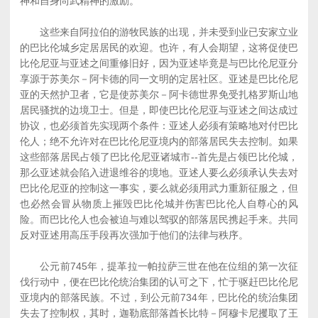
神和自身尚武精神的激励。
这些来自阿拉伯的游牧民族的出现，并未受到业已安家立业
的巴比伦城乡定居居民的欢迎。也许，有人会期望，这将促使巴
比伦尼亚与亚述之间重修旧好，因为亚述毕竟是与巴比伦尼亚分
享源于苏美尔－阿卡德的同一文明的定居社区。亚述是巴比伦尼
亚的天然护卫者，它是使苏美尔－阿卡德世界免受扎格罗斯山地
居民骚扰的边境卫士。但是，即使巴比伦尼亚与亚述之间达成过
协议，也必须首先实现两个条件：亚述人必须有策略地对付巴比
伦人；绝不允许对在巴比伦尼亚境内的部落居民失去控制。如果
这些部落居民占领了巴比伦尼亚诸城市--首先是占领巴比伦城，
那么亚述就会陷入进退维谷的境地。亚述人要么必须承认失去对
巴比伦尼亚的控制这一事实，要么就必须用武力重新征服之，但
也必然会冒从物质上摧毁巴比伦城并伤害巴比伦人自尊心的风
险。而巴比伦人也会被迫与难以驾驭的部落居民携起手来。共同
反对亚述用高压手段再次强加于他们的法律与秩序。
公元前745年，提革拉一帕拉萨三世在他在位组的第一次征
伐行动中，便在巴比伦统治集团的认可之下，忙于驱赶巴比伦尼
亚境内的部落民族。不过，到公元前734年，巴比伦的统治集团
失去了控制权，其时，迦勒底部落酋长比特－阿穆卡尼攫取了王