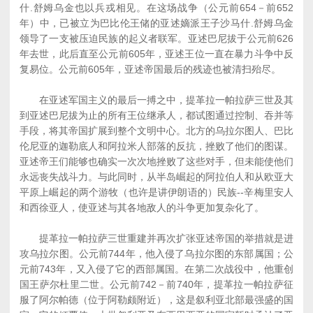
什.舒姆乌金也以兵戎相见。在这场战争（公元前654－前652
年）中，已被立为巴比伦王储的亚述嫡派王子沙马什.舒姆乌金
领导了一支被压迫民族的起义者联军。亚述巴尼拔于公元前626
年去世，此后直至公元前605年，亚述王位一直在暴力斗争中反
复易位。公元前605年，亚述帝国最后的残迹也被清扫殆尽。
在亚述军国主义的最后一搏之中，提革拉一帕拉萨三世及其
到亚述巴尼拔为止的所有王位继承人，都试图通过控制、吞并等
手段，将其帝国扩展到整个文明中心。北方的乌拉尔图人、巴比
伦尼亚的迦勒底人和阿拉米人部落的反抗，挫败了他们的图谋。
亚述帝王们能够也确实一次次地挫败了这些对手，但未能使他们
永远丧失战斗力。与此同时，从半岛崛起的阿拉伯人和从欧亚大
平原上崛起的两个游牧（也许是讲伊朗语的）民族--辛梅里安人
和西徐亚人，使亚述与其各地敌人的斗争更加复杂化了。
提革拉一帕拉萨三世重建并再次扩张亚述帝国的举措就是进
攻乌拉尔图。公元前744年，他入侵了乌拉尔图的东部属国；公
元前743年，又入侵了它的西部属国。在第二次战役中，他重创
国王萨尔杜里二世。公元前742－前740年，提革拉一帕拉萨征
服了阿尔帕德（位于阿勒颇附近），这是叙利亚北部最强盛的国