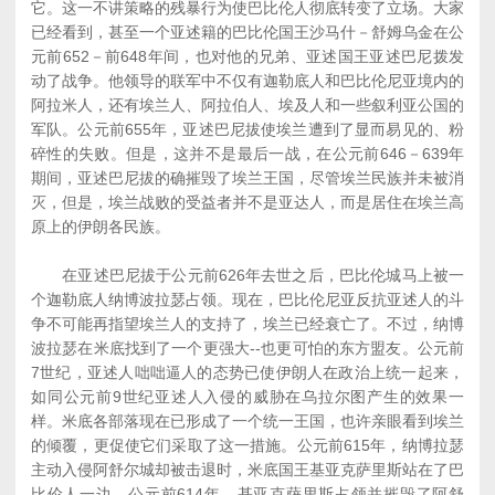
它。这一不讲策略的残暴行为使巴比伦人彻底转变了立场。大家
已经看到，甚至一个亚述籍的巴比伦国王沙马什－舒姆乌金在公
元前652－前648年间，也对他的兄弟、亚述国王亚述巴尼拨发
动了战争。他领导的联军中不仅有迦勒底人和巴比伦尼亚境内的
阿拉米人，还有埃兰人、阿拉伯人、埃及人和一些叙利亚公国的
军队。公元前655年，亚述巴尼拔使埃兰遭到了显而易见的、粉
碎性的失败。但是，这并不是最后一战，在公元前646－639年
期间，亚述巴尼拔的确摧毁了埃兰王国，尽管埃兰民族并未被消
灭，但是，埃兰战败的受益者并不是亚达人，而是居住在埃兰高
原上的伊朗各民族。
在亚述巴尼拔于公元前626年去世之后，巴比伦城马上被一
个迦勒底人纳博波拉瑟占领。现在，巴比伦尼亚反抗亚述人的斗
争不可能再指望埃兰人的支持了，埃兰已经衰亡了。不过，纳博
波拉瑟在米底找到了一个更强大--也更可怕的东方盟友。公元前
7世纪，亚述人咄咄逼人的态势已使伊朗人在政治上统一起来，
如同公元前9世纪亚述人入侵的威胁在乌拉尔图产生的效果一
样。米底各部落现在已形成了一个统一王国，也许亲眼看到埃兰
的倾覆，更促使它们采取了这一措施。公元前615年，纳博拉瑟
主动入侵阿舒尔城却被击退时，米底国王基亚克萨里斯站在了巴
比伦人一边。公元前614年，基亚克萨里斯占领并摧毁了阿舒