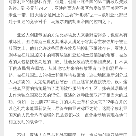
对叙利亚的征服和吞并。但是，创建亚述帝国的第二阶段以失败
告终。到公元前745年，亚述的西方占领区角度仅限于美索不达
米亚一带。旧大陆交通网上的主要"环形路"之一--叙利亚北部已
处于亚述的竞争对手、乌拉尔图的胡里帝国的控制之下。
亚述人创建帝国的方法比起埃及人来要野蛮得多，也更具有
破坏性。图特摩斯三世及其继承人满足于将其宗主权强加于被征
服国之上。他们允许这些国家在埃及的控制下继续存在。亚述人
则将被征服国居民中的精英放逐到亚述领土最偏远的角落，被放
逐的人包括技艺高超的工匠、社会及政治统治集团成员。目不识
丁的农民留在原地，从其他地方来的被放逐者与他们混居在一
起。被征服国过去的领土和疆界均被废除，这些地区重新划分成
人为拼凑的、划定边界的新省份，由亚述官员直接统治。设计这
一整套严厉的措施是为了离间被征服的各个社区，抹去其居民过
去作为独立国家公民的记忆。亚述的这种政策取得了相当大的成
功。例如，公元前732年吞并的大马士革和公元前722年吞并的
以色列均未能重新复兴，尽管在向亚述称臣之前，这两个叙利亚
国家的人民曾均有极强的民族意识--这一点曾生动地表现在他们
相互发动的战争中。
不过，亚述人自己与其外国臣民一样，也成为创建亚述帝国