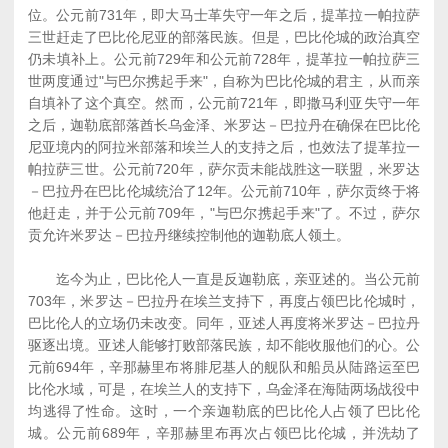
位。公元前731年，即大马士革失守一年之后，提革拉一帕拉萨
三世赶走了巴比伦尼亚的部落民族。但是，巴比伦城的政治真空
仍未填补上。公元前729年和公元前728年，提革拉一帕拉萨三
世两度通过"与巴尔携起手来"，自称为巴比伦城的君主，从而亲
自填补了这个真空。然而，公元前721年，即撒马利亚失守一年
之后，迦勒底部落酋长乌金泽、米罗达－巴拉丹在确保在巴比伦
尼亚境内的阿拉米部落和埃兰人的支持之后，也效法了提革拉一
帕拉萨三世。公元前720年，萨尔贡未能战胜这一联盟，米罗达
－巴拉丹在巴比伦城统治了12年。公元前710年，萨尔贡终于将
他赶走，并于公元前709年，"与巴尔携起手来"了。不过，萨尔
贡允许米罗达－巴拉丹继续控制他的迦勒底人领土。
迄今为止，巴比伦人一直是反迦勒底，亲亚述的。当公元前
703年，米罗达－巴拉丹在埃兰支持下，再度占领巴比伦城时，
巴比伦人的立场仍未改变。同年，亚述人再度将米罗达－巴拉丹
驱逐出境。亚述人能够打败部落民族，却不能收服他们的心。公
元前694年，辛那赫里布将腓尼基人的舰队和船员从陆路运至巴
比伦水域，可是，在埃兰人的支持下，乌金泽在海陆两场战役中
均逃得了性命。这时，一个亲迦勒底的巴比伦人占领了巴比伦
城。公元前689年，辛那赫里布再次占领巴比伦城，并洗劫了