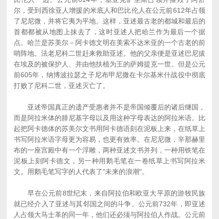
尔，受到西徐亚人增援的米底人和巴比伦人在公元前612年占领
了尼尼微，并将它夷为平地。这样，亚述最古老的都城和最后的
首都都被从地图上抹去了，这时亚述人把哈兰作为最后一个据
点。哈兰是苏美尔－阿卡德文明在美索不达米亚的一个古老的前
哨阵地。法老尼科二世赶来救助亚述。他的父亲便是亚述巴尼拔
在埃及的被保护人、并由他扶植为王的萨姆提克一世。但是公元
前605年，纳博波拉瑟之子尼布甲尼撒在卡尔基米什战役中彻底
打败了尼科二世，亚述灭亡了。
亚述帝国真正的遗产受惠者并不是帝国倾覆后的诸后继国，
而是阿拉米体的腓尼基字母以及用这种字母表达的阿拉米语。比
起把阿卡德体的苏美尔文书用阿卡德语刻在泥板上来，在纸草上
书写阿拉米语字母更为容易，也更有效率。在尼尼微，辛那赫里
布的一座宫殿中有一个浮雕，两种亚述文书并列，一种用铁笔在
泥板上刻阿卡德文，另一种用鹅毛笔在一卷纸草上书写阿拉米
文。用鹅毛笔写字的人代表了"未来的浪潮"。
早在公元前8世纪末，来自阿拉伯和欧亚大平原的游牧民族
就已经介入了亚述与其邻国之间的斗争。公元前732年，即亚述
人占领大马士革的同一年，他们还必须与阿拉伯人作战。公元前