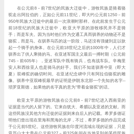
在公元前8－前7世纪的民族大迁徙中，游牧民族是骑着骆
驼走出阿拉伯的，正如公元前11世纪，即大约公元前1250－前
950年民族大迁徙中的最后一次浪潮时那样。在此前发生于公元
前18世纪的民族大迁徙中，欧亚大平原的游牧移民并不是骑
手；而是车夫。因为当时他们作为交通工具而驯养的动物还不是
骆驼，而是马。在驯养马匹的这一阶段，马还没有强健到足以驮
起一个骑手的身体。在公元前18世纪之后的1000年中，人们才
驯养出了供人乘骑的马。在亚述军国主义最后一搏时期（公元前
745－前605年），亚述军队中既有骑兵，也有战车队。辛梅里
安人和西徐亚人也是骑马的好手。我们不知道驯养中亚（即大
夏）双峰驼的确切时间。在亚述纪念碑中只有阿拉伯骆驼的雕
像。驯养中亚双峰驼最早的证明是伊朗东北部一个先知的名字--
琐罗亚斯德，如果他的名字真的意为"带着金骆驼"的话。
欧亚太平原的游牧民族在公元前8－前7世纪进入西南亚的
证据是当代的人留下的。它来自犹大、希腊以及亚述的文献。而
这些民族没其他方向迁徙的证据则来自后人的记载。希罗多德证
明他们曾出现在里海和黑海的北岸，不过，希罗多德的作品完成
于公元前5世纪。这些游牧民族在印度河流域出现的证据，只是
亚历山大大帝在公元前327－前325年间在当地见到的某些民族