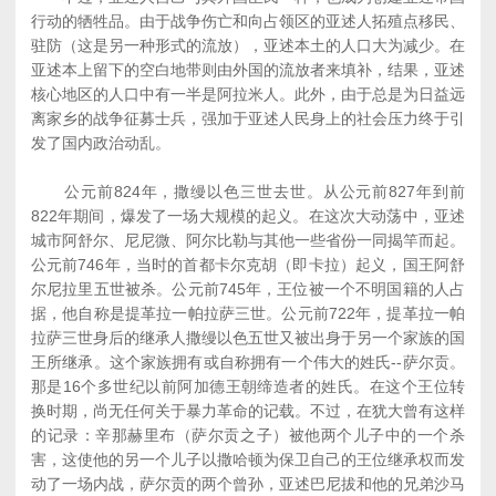
行动的牺牲品。由于战争伤亡和向占领区的亚述人拓殖点移民、
驻防（这是另一种形式的流放），亚述本土的人口大为减少。在
亚述本上留下的空白地带则由外国的流放者来填补，结果，亚述
核心地区的人口中有一半是阿拉米人。此外，由于总是为日益远
离家乡的战争征募士兵，强加于亚述人民身上的社会压力终于引
发了国内政治动乱。
公元前824年，撒缦以色三世去世。从公元前827年到前
822年期间，爆发了一场大规模的起义。在这次大动荡中，亚述
城市阿舒尔、尼尼微、阿尔比勒与其他一些省份一同揭竿而起。
公元前746年，当时的首都卡尔克胡（即卡拉）起义，国王阿舒
尔尼拉里五世被杀。公元前745年，王位被一个不明国籍的人占
据，他自称是提革拉一帕拉萨三世。公元前722年，提革拉一帕
拉萨三世身后的继承人撒缦以色五世又被出身于另一个家族的国
王所继承。这个家族拥有或自称拥有一个伟大的姓氏--萨尔贡。
那是16个多世纪以前阿加德王朝缔造者的姓氏。在这个王位转
换时期，尚无任何关于暴力革命的记载。不过，在犹大曾有这样
的记录：辛那赫里布（萨尔贡之子）被他两个儿子中的一个杀
害，这使他的另一个儿子以撒哈顿为保卫自己的王位继承权而发
动了一场内战，萨尔贡的两个曾孙，亚述巴尼拔和他的兄弟沙马