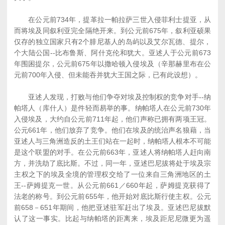
在公元前734年，提革拉一帕拉萨三世入侵菲利士提亚，从
而将埃及同叙利亚完全隔绝开来。到公元前675年，叙利亚硕果
仅存的独立国家只有2个腓尼基人的岛屿以及艾尔瓦德、提尔，
个大陆公国--比布鲁斯、阿什克伦和犹大。亚述人于公元前673
年围困提尔，公元前675年以撒哈顿入侵埃及（辛那赫里布在公
元前700年入侵、但未能吞并犹大王国之际，已有此设想）。
亚述人发现，打败与他们争夺对埃及控制权的竞争对手--纳
帕塔人（库什人）是件轻而易举的事。纳帕塔人在公元前730年
入侵埃及，大约自公元前711年起，他们声称已拥有两项王冠。
公元661年，他们放弃了竞争。他们在埃及的统治声名狼藉，当
亚述人与三角洲造反的土王们站在一起时，纳帕塔人根本不可能
是这个联盟的对手。在公元前663年，亚述人将纳帕塔人赶向南
方，并洗劫了底比斯。不过，同一年，亚述巴尼拔将处于埃及宗
主权之下的埃及全境的管理权交给了一位来自三角洲地区的土
王--萨姆提克一世。从公元前661／660年起，萨姆提克获得了
法老的称号。到公元前655年，他开始对底比斯行使主权。公元
前658－651年期间，他把亚述驻军赶出了埃及。亚述巴尼拔默
认了这一事实。比起与纳帕塔的距离来，埃及距尼尼微更为遥