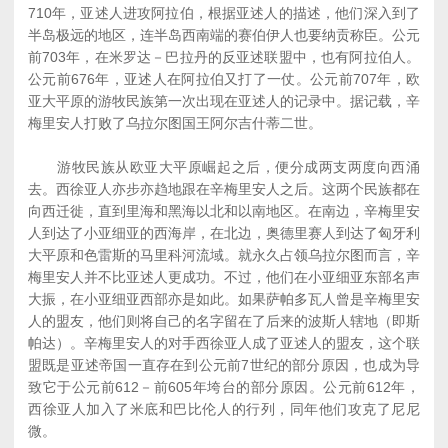
710年，亚述人进攻阿拉伯，根据亚述人的描述，他们深入到了
半岛极远的地区，连半岛西南端的赛伯伊人也要纳贡称臣。公元
前703年，在米罗达－巴拉丹的反亚述联盟中，也有阿拉伯人。
公元前676年，亚述人在阿拉伯又打了一仗。公元前707年，欧
亚大平原的游牧民族第一次出现在亚述人的记录中。据记载，辛
梅里安人打败了乌拉尔图国王阿尔吉什蒂二世。
游牧民族从欧亚大平原崛起之后，便分成两支两度向西涌
去。西徐亚人亦步亦趋地跟在辛梅里安人之后。这两个民族都在
向西迁徙，直到里海和黑海以北和以南地区。在南边，辛梅里安
人到达了小亚细亚的西海岸，在北边，奥德里赛人到达了匈牙利
大平原和色雷斯的马里科河流域。就永久占领乌拉尔图而言，辛
梅里安人并不比亚述人更成功。不过，他们在小亚细亚东部名声
大振，在小亚细亚西部亦是如此。如果萨帕多瓦人曾是辛梅里安
人的盟友，他们则将自己的名字留在了后来的波斯人辖地（即斯
帕达）。辛梅里安人的对手西徐亚人成了亚述人的盟友，这个联
盟既是亚述帝国一直存在到公元前7世纪的部分原因，也成为导
致它于公元前612－前605年垮台的部分原因。公元前612年，
西徐亚人加入了米底和巴比伦人的行列，同年他们攻克了尼尼
微。