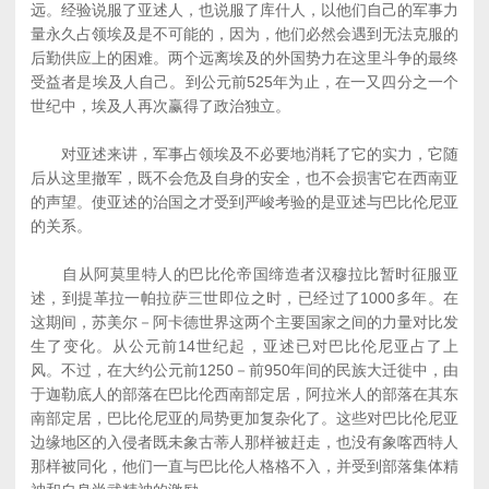
远。经验说服了亚述人，也说服了库什人，以他们自己的军事力
量永久占领埃及是不可能的，因为，他们必然会遇到无法克服的
后勤供应上的困难。两个远离埃及的外国势力在这里斗争的最终
受益者是埃及人自己。到公元前525年为止，在一又四分之一个
世纪中，埃及人再次赢得了政治独立。
对亚述来讲，军事占领埃及不必要地消耗了它的实力，它随
后从这里撤军，既不会危及自身的安全，也不会损害它在西南亚
的声望。使亚述的治国之才受到严峻考验的是亚述与巴比伦尼亚
的关系。
自从阿莫里特人的巴比伦帝国缔造者汉穆拉比暂时征服亚
述，到提革拉一帕拉萨三世即位之时，已经过了1000多年。在
这期间，苏美尔－阿卡德世界这两个主要国家之间的力量对比发
生了变化。从公元前14世纪起，亚述已对巴比伦尼亚占了上
风。不过，在大约公元前1250－前950年间的民族大迁徙中，由
于迦勒底人的部落在巴比伦西南部定居，阿拉米人的部落在其东
南部定居，巴比伦尼亚的局势更加复杂化了。这些对巴比伦尼亚
边缘地区的入侵者既未象古蒂人那样被赶走，也没有象喀西特人
那样被同化，他们一直与巴比伦人格格不入，并受到部落集体精