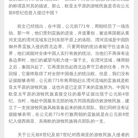
的称谓及对其的描述。那么，欧亚太平原的游牧民族是否在公元
前8世纪也曾入侵过中国？
前文已经指出，在中国，公元前771年，周朝经历了一场浩
劫。那一年，他们受到蛮族的进攻，并道重创，被迫将国都从黄
河支流的渭河流域东迁到东部平原上的洛阳。渭河流域是中国防
御外界蛮族入侵的西北边界。只要周朝的统治者能守住这条边
界，他们就能对全体中国人实行有效的统治。当他们不再保有这
条边界时，他们的威望与权力使一落千丈。在渭河流域，继周朝
之后，秦国兴起了。它再度担负起西北边界守卫者的任务，作为
回报，它最终取得了对全部中国领土的统治权。但是，我们没有
证据能够表明，公元前771年将周朝赶出渭河流域的蛮族就是欧
亚太平原的游牧民族，这也许是已定居下来的蛮族所为。中国与
欧亚太平原的游牧民族直接交往的最早证据出现于公元前4世
纪。当时，地处中国最东北部的地方邦国燕园仿效游牧民族，建
立了一支按游牧民族风格装备起来的骑兵部队。我们同样没有证
据能够表明，在公元前771年打败周朝的蛮族就是在公元前8世
纪入侵西南亚、东南欧的游牧民族骑兵部队的一支。
关于公元前8世纪及前7世纪对西南亚的游牧民族入侵者的