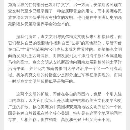
第斯世界的任何部分已发明了文字。另一方面，安第斯各民族在
查文时代至少已经掌握了一种金属即黄金的用法，而中美洲各民
族在冶金方面似乎并没有独立的发明。他们是在中美洲历史的晚
期阶段从安第斯世界学会冶金术的。
据我们所知，查文文明与奥尔梅克文明从未互相接触过，但
它们都从自己的发源地传播到自己"世界"的其他部分，尽管即使
在自己"世界"的范围内它们也从未成为世界性的。奥尔梅克文明
向西发展到墨西哥高原、向南发展到太平洋沿海平原和今属危地
马拉的高地。查文文明从安第斯高地向西南发展到相邻的太平洋
沿海平原，并经此向东南传播到太平洋沿岸一个又一个河流流
域。奥尔梅克文明的传播至少是部分通过军事征服实现的。而同
一时期查文文明的传播似乎是和平的。
这两个文明的扩散，即使在各自的范围内，也是一个引人注
目的成就，因为它们实际上是形成期中的核心美洲文化更早和更
广泛的扩散。核心美洲的中美洲和安第斯地区文明兴起的一个原
因是各种自然景观在整个核心美洲、特别是在这两个地区的同时
存在、互相并存，但在构造、高度和气候上却又完全不同。