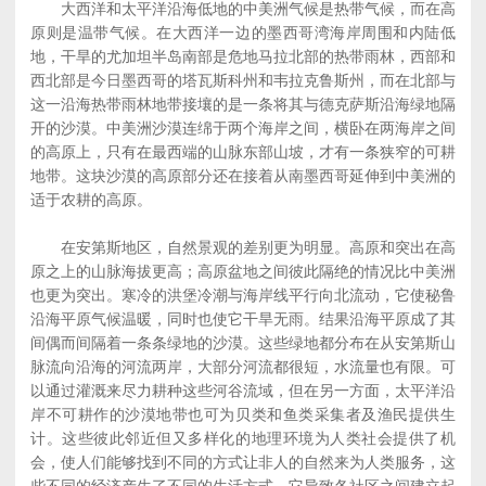
大西洋和太平洋沿海低地的中美洲气候是热带气候，而在高
原则是温带气候。在大西洋一边的墨西哥湾海岸周围和内陆低
地，干旱的尤加坦半岛南部是危地马拉北部的热带雨林，西部和
西北部是今日墨西哥的塔瓦斯科州和韦拉克鲁斯州，而在北部与
这一沿海热带雨林地带接壤的是一条将其与德克萨斯沿海绿地隔
开的沙漠。中美洲沙漠连绵于两个海岸之间，横卧在两海岸之间
的高原上，只有在最西端的山脉东部山坡，才有一条狭窄的可耕
地带。这块沙漠的高原部分还在接着从南墨西哥延伸到中美洲的
适于农耕的高原。
在安第斯地区，自然景观的差别更为明显。高原和突出在高
原之上的山脉海拔更高；高原盆地之间彼此隔绝的情况比中美洲
也更为突出。寒冷的洪堡冷潮与海岸线平行向北流动，它使秘鲁
沿海平原气候温暖，同时也使它干旱无雨。结果沿海平原成了其
间偶而间隔着一条条绿地的沙漠。这些绿地都分布在从安第斯山
脉流向沿海的河流两岸，大部分河流都很短，水流量也有限。可
以通过灌溉来尽力耕种这些河谷流域，但在另一方面，太平洋沿
岸不可耕作的沙漠地带也可为贝类和鱼类采集者及渔民提供生
计。这些彼此邻近但又多样化的地理环境为人类社会提供了机
会，使人们能够找到不同的方式让非人的自然来为人类服务，这