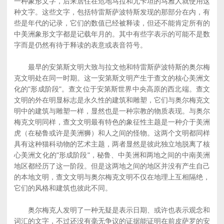
一种象形文字，后来居住在危地马拉和尤卡坦的马雅人就使用这
种文字。这些文字，包括特雷斯萨波特斯发现的那部分在内，有
些是年代的记录，它们的数值已经被释读，但还不能肯定所有的
中美洲象形文字都是记载年月的。其中有些字表示的可能不是数
字而是仍然有待于释读的表意或表音符号。
最早的安第斯文明大致与拉文他和特雷斯萨波特斯的奥尔梅
克文明处在同一时期。这一安第斯文明产生于查文的核心美洲文
化的"形成阶段"。查文位于安第斯世界中央高原的西北端。查文
文明的外在明显标志是永久性的建筑和雕塑，它们与奥尔梅克文
明中的建筑与雕塑一样，显然也是一种宗教的物质表现。与奥尔
梅克文明同样，查文文明最有特色的象征性主题是一种介于美洲
虎（在秘鲁或许是美洲狮）和人之间的怪物。这两个文明都同样
具有这种猫科动物的艺术主题，两者显然是彼此独立地脱离了核
心美洲文化的"形成阶段"，秘鲁、中美洲和两地之间的中南美洲
地区都经历了这一阶段。但是这两地之间的地区并没有产生自己
的本地文明，查文文明与奥尔梅克文明不仅在地理上互相隔绝，
它们的风格和建筑也彼此不同。
奥尔梅克人发明了一种无疑是表示日期、或许也表示观念和
词汇的文字，不过还没有毫无争议的证据能证明在前皮萨罗的安