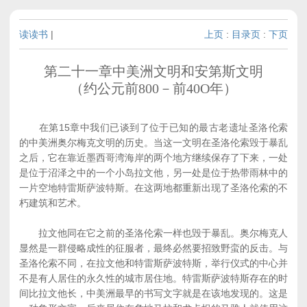
读读书
|
上页
:
目录页
:
下页
第二十一章中美洲文明和安第斯文明
（约公元前800－前40O年）
在第15章中我们已谈到了位于已知的最古老遗址圣洛伦索
的中美洲奥尔梅克文明的历史。当这一文明在圣洛伦索毁于暴乱
之后，它在靠近墨西哥湾海岸的两个地方继续保存了下来，一处
是位于沼泽之中的一个小岛拉文他，另一处是位于热带雨林中的
一片空地特雷斯萨波特斯。在这两地都重新出现了圣洛伦索的不
朽建筑和艺术。
拉文他同在它之前的圣洛伦索一样也毁于暴乱。奥尔梅克人
显然是一群侵略成性的征服者，最终必然要招致野蛮的反击。与
圣洛伦索不同，在拉文他和特雷斯萨波特斯，举行仪式的中心并
不是有人居住的永久性的城市居住地。特雷斯萨波特斯存在的时
间比拉文他长，中美洲最早的书写文字就是在该地发现的。这是