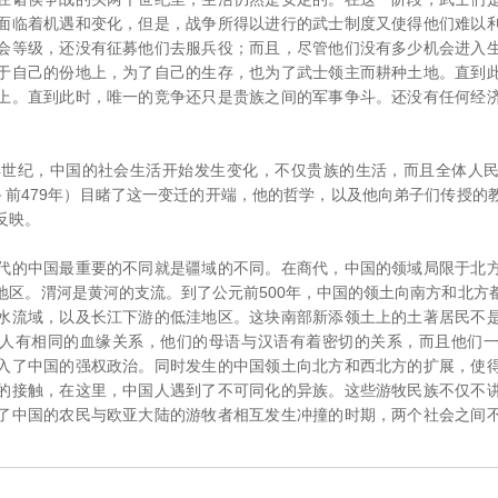
面临着机遇和变化，但是，战争所得以进行的武士制度又使得他们难以
会等级，还没有征募他们去服兵役；而且，尽管他们没有多少机会进入
于自己的份地上，为了自己的生存，也为了武士领主而耕种土地。直到
上。直到此时，唯一的竞争还只是贵族之间的军事争斗。还没有任何经
。
世纪，中国的社会生活开始发生变化，不仅贵族的生活，而且全体人民
1－前479年）目睹了这一变迁的开端，他的哲学，以及他向弟子们传授的
反映。
的中国最重要的不同就是疆域的不同。在商代，中国的领域局限于北方
地区。渭河是黄河的支流。到了公元前500年，中国的领土向南方和北方
水流域，以及长江下游的低洼地区。这块南部新添领土上的土著居民不
人有相同的血缘关系，他们的母语与汉语有着密切的关系，而且他们
入了中国的强权政治。同时发生的中国领土向北方和西北方的扩展，使
的接触，在这里，中国人遇到了不可同化的异族。这些游牧民族不仅不
了中国的农民与欧亚大陆的游牧者相互发生冲撞的时期，两个社会之间