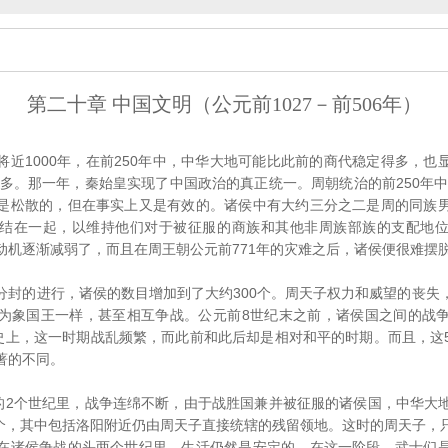
第二十章 中国文明（公元前1027－前506年）
1000年，在前250年中，中华大地可能比此前的商代稳定得多，也
得多。那一年，秦始皇实现了中国政治的真正统一。周朝统治的前250年中
是松散的，但在事实上又是有效的。诸侯中有大约三分之二是周的同族
结在一起，以维持他们对于被征服的商族和其他非周族部族的支配地
动机逐渐减弱了，而且在周王朝公元前771年的灾难之后，诸侯便很难摆
的进行，诸侯的数目增加到了大约300个。周天子权力和威望的丧失
为象国王一样，甚至相互争战。公元前8世纪末之前，诸侯国之间的战
历史上，这一时期战乱频繁，而此前和此后却是相对和平的时期。而且，这
著的不同。
2个世纪里，战争连绵不断，由于战胜国兼并被征服的诸侯国，中华大
20个，其中包括洛阳附近仍由周天子直接统辖的残留领地。这时的周天子，
在诸侯争战的头两个世纪里，生活仍然是安定的。在这一阶段，武士们