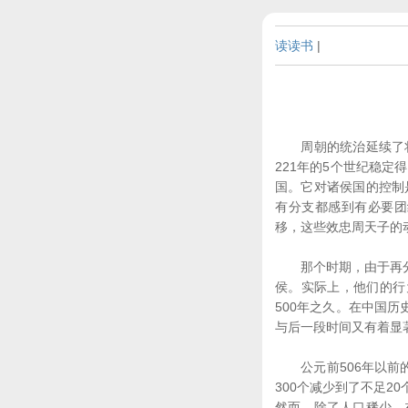
读读书
|
周朝的统治延续了将近
221年的5个世纪稳定
国。它对诸侯国的控制
有分支都感到有必要团
移，这些效忠周天子的
那个时期，由于再分封
侯。实际上，他们的行
500年之久。在中国
与后一段时间又有着显
公元前506年以前的
300个减少到了不足
然而，除了人口稀少，