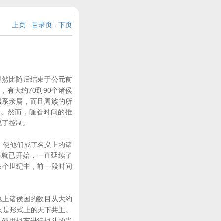
上页
:
目录页
:
下页
显然比随后结束于公元前
，有大约70到90个诸侯
男系亲属，而且周族的所
位。然而，随着时间的推
脱了控制。
，使他们成了名义上的诸
争就已开始，一直延续了
5个世纪中，前一段时间
地上诸侯国的数目从大约
只是形式上的天下共主。
是使用战车进行战斗的贵