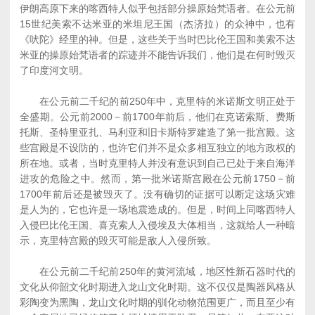
伊朗高原下来的喀西特人似乎包括部分操原始梵语者。在公元前
15世纪美索不达米亚的米坦尼王国（杰济拉）的众神中，也有
《吠陀》经里的神。但是，这些关于当时巴比伦王国和美索不达
米亚的操原始梵语者的踪迹并不能告诉我们，他们是在何时毁灭
了印度河文明。
在公元前二千纪的前250年中，克里特的米诺斯文明正处于
全盛期。公元前2000－前1700年前后，他们在克诺索斯、费斯
托斯、圣特里亚扎、马利亚和旧卡斯特罗建造了第一批宫殿。这
些宫殿是不设防的，也许它们并不是众多相互独立的地方政权的
所在地。或者，当时克里特人并没有意识到自己已处于来自海洋
进攻的危险之中。然而，第一批米诺斯宫殿在公元前1750－前
1700年前后还是被毁灭了。没有确切的证据可以断定这场灾难
是人为的，它也许是一场地震造成的。但是，时间上同喀西特人
入侵巴比伦王国、喜克索人入侵埃及大体相当，这就给人一种暗
示，克里特宫殿的毁灭可能是敌人入侵所致。
在公元前二千纪前250年的黄河流域，地区性新石器时代的
文化从仰韶文化时期进入龙山文化时期。这不仅仅是陶器风格从
彩陶变为黑陶，龙山文化时期的驯化动物范围更广，而且至少有