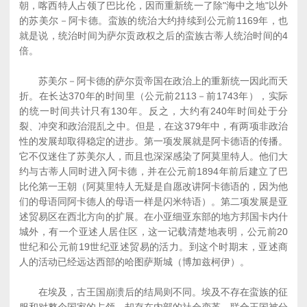
朝，喀西特人占领了巴比伦，因而重新统一了除"海中之地"以外
的苏美尔－阿卡德。蛮族的统治大约持续到公元前1169年，也
就是说，统治时间为萨尔贡政权之后的蛮族古蒂人统治时间的4
倍。
苏美尔－阿卡德的萨尔贡帝国在政治上的重新统一因此而夭
折。在长达370年的时间里（公元前2113－前1743年），实际
的统一时间共计只有130年。反之，大约有240年时间处于分
裂、冲突和政治混乱之中。但是，在这379年中，有两项非政治
性的发展却取得稳定的进步。第一项发展就是阿卡德语的传播。
它不仅迷住了苏美尔人，而且也深深感染了阿莫里特人。他们大
约与古蒂人同时进入阿卡德，并在公元前1894年前后建立了巴
比伦第一王朝（阿莫里特人无疑是自愿改讲阿卡德语的，因为他
们的母语同阿卡德人的母语一样是闪米特语）。第二项发展是亚
述贸易区在西北方向的扩展。在小亚细亚东部的地方邦国卡内什
城外，有一个亚述人居住区，这一记载清楚地表明，公元前20
世纪和公元前19世纪亚述贸易的活力。到这个时期末，亚述商
人的活动已经远达西部的哈图萨斯城（博加兹柯伊）。
在埃及，古王国崩溃后的结局则不同。埃及不存在蛮族的征