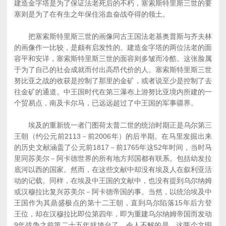
建造金字塔是为了保证法老死后的不朽，塞索斯特里斯三世的要
塞则是为了在有生之年保住浴血奋战夺得的领土。
把塞索斯特里斯三世的画像同古王国法老基奥普斯与齐夫林
的画像作一比较，是颇有启发性的。建造金字塔的两位法老的面
容平和安详，塞索斯特里斯三世的面容则多皱而冷酷。这张脸属
于为了自己的社会成就而付出高昂代价的人。塞索斯特里斯三世
努比亚之战的收获是控制了那里的金矿，或者说至少是控制了去
往金矿的通道。中王国时代在第三瀑布上游努比亚境内所建的一
个贸易点，南及卡尔马，已远远超过了中王国的军事疆界。
埃及的重新统一者门图荷太普二世的统治时期正是乌尔第三
王朝（约公元前2113－前2006年）的后半期。在马里发掘出来
的历史文献涵盖了公元前1817－前1765年这52年时间，当时马
里同苏美尔－阿卡德世界的所有地方邦国都有联系。包括幼发拉
底河以西的国家。然而，在这些文献中却没有埃及人在叙利亚活
动的记载。同样，在埃及中王国的文献中，也没有提到乌尔纳姆
或汉穆拉比复兴苏美尔－阿卡德帝国的事。当然，以统治埃及中
王国作为其鼎盛极点的第十二王朝，直到乌尔陷落15年后方登
王位，却在汉穆拉比即位第四年，即为重建乌尔纳姆帝国而发动
9年战争之前第二十五年就垮台了。令人不解的是，这两个文明