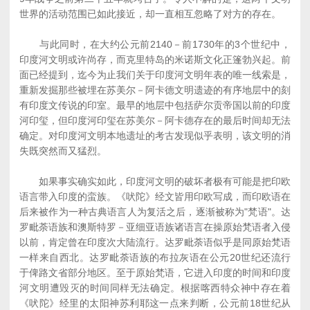
世界的活动范围已如此接近，却一直相互忽略了对方的存在。
与此同时，在大约公元前2140－前1730年的3个世纪中，
印度河文明或许尚存，而克里特岛的米诺斯文化正篷勃兴起。前
面已经提到，迄今为止我们关于印度河文明年表的唯一线索是，
重新发掘那些被埋在苏美尔－阿卡德文明遗迹的有序地层中的刻
有印度文传说的印室。最早的地层中包括萨尔贡帝国以前的印度
河印玺，但印度河印玺在苏美尔－阿卡德存在的最后时间却无法
确定。对印度河文明本地遗址的考古发现似乎表明，该文明的消
失既突然而又猛烈。
如果事实确实如此，印度河文明的破坏者极有可能是把印欧
语言带入印度的蛮族。《吠陀》经文皆用印欧写成，而印欧语在
后来被作为一种古典语言人为复活之后，逐渐被称为"梵语"。达
罗毗荼语族和澳斯特罗－亚细亚语族诸语言在操原始梵语者入侵
以前，肯定曾在印度次大陆流行。达罗毗荼语似乎是同原始梵语
一样来自西北。达罗毗荼语族的布拉灰语在公元20世纪还流行
于俾路文省部分地区。至于原始梵语，它进入印度的时间和印度
河文明遭毁灭的时间同样无法确定。根据喀西特众神中存在着
《吠陀》经里的太阳神苏利耶这一点来判断，公元前18世纪从