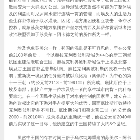
服和对整个国家的占领，却存在内部的社会变革，联合王国被分
散而变为一大群地方公园。这种混乱状态当然不可能为了整体埃
及的利益而对尼罗河水进行连续一贯的管理，而埃及人的生活乃
至生存都依赖于取水灌溉。因此，地方集团便相互攻击，争夺水
控权，就象苏美尔地方集团在卢伽尔扎吉西及其萨尔贡后继者把
政治联盟强加于苏美尔－阿卡德之前的所作所为一样。
埃及也象苏美尔一样，邦国的混乱是不可容忍的。早在公元
前2160年前后，一个以赫拉克利奥波利斯城为中心的新王朝就
试图重建法老联合王国。赫拉克利奥波利斯城位于上埃及北部，
埃及古王国首都孟斐斯以南。赫拉克利奥波利斯的政权十分软
弱，重新统一埃及的任务最终被以底比斯（奥佩特）为中心的第
十一王朝（约公元前2113－前1991年）所完成。底比斯位于上
埃及南部，但比产生第一位埃及统一者的孪生城市内肯－内科布
要靠北。在一个国民生活依赖于对水的控制的国家里，建立在上
游的政权比它的下游对手占据更大的优势，因而底比斯打败赫拉
克利奥波利斯并不奇怪。底比斯的门图荷太普二世（约公元前
2060－前2010年）成为埃及的重新统一者，他在公元前2040年
前后实现了这一目标，他所建立的中王国持续了大约3个世纪。
虽然中王国的存在时间三倍于乌尔纳姆重建的苏美尔－阿卡