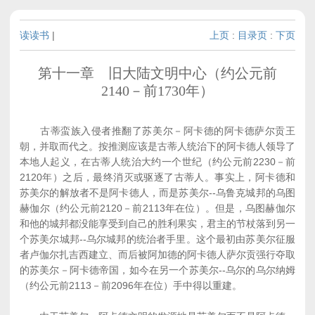
读读书
|
上页
:
目录页
:
下页
第十一章 旧大陆文明中心（约公元前
2140－前1730年）
古蒂蛮族入侵者推翻了苏美尔－阿卡德的阿卡德萨尔贡王
朝，并取而代之。按推测应该是古蒂人统治下的阿卡德人领导了
本地人起义，在古蒂人统治大约一个世纪（约公元前2230－前
2120年）之后，最终消灭或驱逐了古蒂人。事实上，阿卡德和
苏美尔的解放者不是阿卡德人，而是苏美尔--乌鲁克城邦的乌图
赫伽尔（约公元前2120－前2113年在位）。但是，乌图赫伽尔
和他的城邦都没能享受到自己的胜利果实，君主的节杖落到另一
个苏美尔城邦--乌尔城邦的统治者手里。这个最初由苏美尔征服
者卢伽尔扎吉西建立、而后被阿加德的阿卡德人萨尔贡强行夺取
的苏美尔－阿卡德帝国，如今在另一个苏美尔--乌尔的乌尔纳姆
（约公元前2113－前2096年在位）手中得以重建。