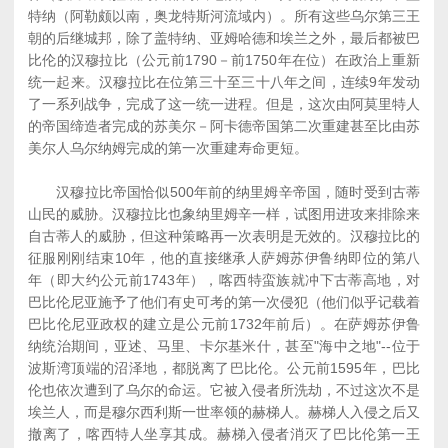
特纳（阿勒颇以南，奥龙特斯河流域内）。所有这些乌尔第三王
朝的后继城邦，除了盖特纳、亚姆哈德和埃兰之外，最后都被巴
比伦的汉穆拉比（公元前1790－前1750年在位）在政治上重新
统一起来。汉穆拉比在位第三十至三十八年之间，连续9年发动
了一系列战争，完成了这一统一进程。但是，这次由阿莫里特人
的帝国缔造者完成的苏美尔－阿卡德帝国第二次重建甚至比由苏
美尔人乌尔纳姆完成的第一次重建寿命更短。
汉穆拉比帝国恰似500年前的纳里姆辛帝国，随时受到古蒂
山民的威胁。汉穆拉比也象纳里姆辛一样，试图用进攻来排除来
自古蒂人的威胁，但这种策略再一次表明是无效的。汉穆拉比的
征服刚刚结束10年，他的直接继承人萨姆苏伊鲁纳即位的第八
年（即大约公元前1743年），喀西特蛮族就冲下古蒂高地，对
巴比伦尼亚施予了他们有史可考的第一次侵犯（他们似乎记载着
巴比伦尼亚政权的建立是公元前1732年前后）。在萨姆苏伊鲁
纳统治期间，亚述、马里、卡尔基米什，甚至"海中之地"--位于
波斯湾顶端的沼泽地，都脱离了巴比伦。公元前1595年，巴比
伦也依次遭到了乌尔的命运。它被入侵者所洗劫，不过这次不是
埃兰人，而是穆尔西利斯一世率领的赫梯人。赫梯人入侵之后又
撤离了，喀西特人坐享其成。赫梯入侵者消灭了巴比伦第一王