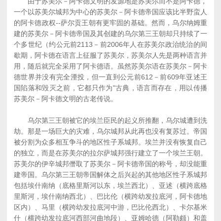
由于苏美尔－阿卡德文明的发源地是苏美尔而不是阿卡德，
一个以苏美尔城邦为中心的苏美尔－阿卡德帝国应该比半野蛮人
的阿卡德政权--萨尔贡王朝有更牢固的基础。然而，乌尔纳姆重
建的苏美尔－阿卡德帝国及其创建的乌尔第三王朝却只持续了一
个多世纪（约公元前2113－前2006年人在苏美尔政治统治的间
歇期，阿卡德在语言上征服了苏美尔，苏美尔人先是两种语言并
用，随后就完全采用了阿卡德语。虽然苏美尔语在苏美尔－阿卡
德世界并没有完全湮投，但一直到公元前612－前609年亚述王
国陷落和毁灭之前，它都只作为"古典，语言而存在，用以传播
苏美尔－阿卡德文明的古老传说。
乌尔第三王朝被它的埃兰臣民的起义所推翻，乌尔城遭到洗
劫。那是一场巨大的灾难，乌尔城邦从此再也没有复苏过。帝国
被分割为众多相互争斗的地区性子系城邦。埃兰并没有恢复自己
的独立，而是在苏美尔的拉尔萨城邦强行建立了一个埃兰王朝。
苏美尔的伊辛城邦僭取了苏美尔－阿卡德帝国的称号，却没能重
建帝国。乌尔第三王朝帝国解体之后兴起的其他地区性子系城邦
包括埃什南纳（底格里斯河以东，埃兰西北）、亚述（横跨底格
里斯河，埃什南纳西北）、巴比伦（横跨幼发拉底河，阿卡德地
区内）、马里（横跨幼发拉底河中游，巴比伦西北）、卡尔基米
什（横跨幼发拉底河西部河曲地段）、亚姆哈德（阿勒颇）和盖