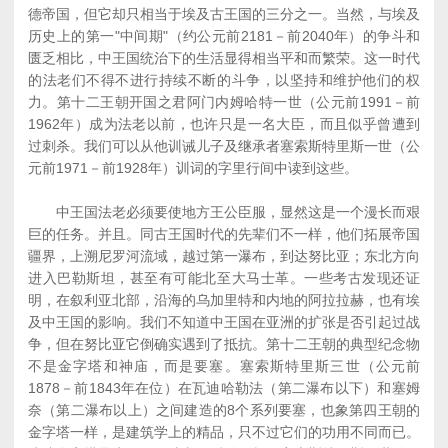
德帝国，但它却只相当于埃及古王国的三分之一。当然，与埃及
历史上的第一"中间期"（约公元前2181－前2040年）的争斗和
匮乏相比，中王国统治下的生活显得相当平和而繁荣。这一时代
的法老们不得不进行持续不断的斗争，以坚持和维护他们的权
力。第十二王朝开国之君阿门内姆哈特一世（公元前1991－前
1962年）成为法老以前，也许只是一名大臣，而且似乎曾遭到
过刺杀。我们可以从他训诫儿子及继承者塞索斯特里斯一世（公
元前1971－前1928年）训词的字里行间中读到这些。
中王国法老必须要使地方王公臣服，显然这是一个漫长而艰
巨的任务。并且。同古王国时代的先辈们不一样，他们拓展帝国
疆界，上溯尼罗河流域，越过第一瀑布，到达努比亚；东北方向
进入巴勒斯坦，甚至有可能北至大马士革。一些考古发现还证
明，在叙利亚北部，沿海的乌加里特和内地的阿拉拉赫，也有埃
及中王国的影响。我们不知道中王国在亚洲的扩张是否引起过战
争，但在努比亚它倒确实遇到了抵抗。第十二王朝的典型纪念物
不是金字塔和神庙，而是要塞。塞索斯特里斯三世（公元前
1878－前1843年在位）在瓦迪哈勒法（第二瀑布以下）和塞姆
奈（第二瀑布以上）之间建造的8个系列要塞，也象第四王朝的
金字塔一样，是建筑学上的精品，只不过它们的功用不同而已。