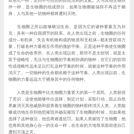
命形式一样，受到不可抗拒的自然法则的支配。人与其他生物伙
伴一样，是生物圈的组成部分，如果生物圈被搞得不再适于栖
身，人与其他一切物种都将遭到灭绝。
生物圈之所以能够栖泊生命。是因为它的诸种要素互为补
充，具有一种自我调节的联系。在人类出现之前，生物圈的任何
成分--有机体、失去有机物构成的物质和无机体--都未曾获得力
量，打破各种力量相互作用的微妙平衡。正是这种平衡使生物圈
成了生命的收养所。在人类出现以前，那些不是太软弱，就是太
富于侵略性，无法与生物圈的节奏相协调的物种，在它们的软弱
性或侵略性远未足以打乱这种节奏的时候，就被这种节奏的作用
消灭了。一切物种的生命都依赖于这种节奏。人类出现以前，生
物圈的力量远远大于栖身其中的任何物种。
人类是生物圈中比生物圈力量更大的第一个居民。人类获得
了意识，这使他能够作出选择，制定计划，采取行动，阻止自然
界象消灭其他威胁和损害着生物圈的物种那样消灭人类。人类能
够成功地生存到他想摧毁并确实摧毁了生物圈的时候，但如果他
选择了这种做法，他也将难逃惩罚。如果人类摧毁了生物圈，他
也将和其他身心合一的生命一样，在生命的大地母亲面前使自己
遭到灭顶之灾。