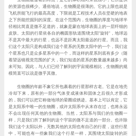
的资源也很稀少。通俗地说，生物圈是很薄的。它的上限也就是
飞机所能飞行的最高高度，下限就是工程技术人员在坚硬的地表
之下所能挖掘到的深度。在这个范围内，生物圈的厚度与地球半
径相比简直是微不足道的，就象是蒙在地球表面上的一层纤细的
皮肤。太阳的行星依各自的椭圆形轨道围绕太阳"旋转"，地球远
不是其中最大的行星，也远不是距离太阳最远的行星。而且，我
们这个太阳只是构成我们这个星系的无数太阳中的一个，我们这
个星系也只是众多星系中的一个，而这样的星系到底有多少（随
着望远镜视觉范围的扩大，我们知道的星系的数量越来越多）尚
未可知。因此，与人们已经了解到的宇宙规模相比，生物圈的规
模简直可以说是微乎其微。
生物圈的年龄不象它所包裹着的行星那样古老。它是在地壳
冷却下来，原有的一部分气体变成液体和固体之后很久才形成
的，我们可以把它称做地球的晕圈或锈迹。基本上可以肯定，它
是太阳系中唯一的生物圈，或许太阳系中从末存在过，也将永远
不会出现任何其他的生物圈。当然，太阳系与我们的生物圈一
样，只是我们所了解到的这个宇宙的微不足道的一部分。也许除
我们这个太阳以外，无数其他的太阳也有自己的行星，这些行星
中，可能也有一些象我们这个行星一样，其围绕太阳旋转的距