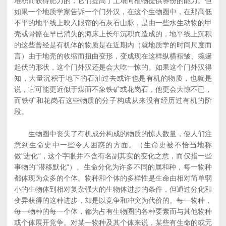
堆积而获得肥力的，它们提高了土壤向植物提供养份的能力。但
如果一个地质学家告诉一个门外汉，在这个生物圈中，在那高低
不平的地平线上映入眼帘的石灰石山脉，是由一些水生动物的甲
壳或骨骼在早已消失的海床上长年沉积而造成的，地平线上沉积
的这些曾经是有机体的物质是在近期内（就地质学的时间尺度而
言）由于地壳的收缩而扭曲变形，变成现在这样纵横褶皱、蜿蜒
起伏的形状，这个门外汉还是会大吃一惊的。如果这个门外汉得
知，大量沉积于地下的石油过去或许也是有机的物质，也就是
说，它可能更近似于煤而不象铁矿或花岗石，他更会大惊不已，
而铁矿和花岗石这些物质的分子构成从来没有经历过有机的阶
段。
生物圈中丧失了有机成分构成的物质的惊人数量，使人们注
意到生命史中一些令人困惑的方面。（生命史被不恰当地称
做"进化"，这个字眼并不含有名副其实的变化之意，而仅指一些
事物的"潜移默化"）。生命分化为许多不同的属和种，每一物种
都体现为众多的个体。物种和个体的多样性是生命由相对简单弱
小的生物体到相对复杂强大的生物体进步的条件，但通过分化和
变异获得的这种进步，却是以竞争和冲突为代价的。每一物种，
每一物种的每一个体，都为占有生物圈的各种要素而与其他物种
或个体展开竞争。对某一物种及其个体来说，某些有生命的或无