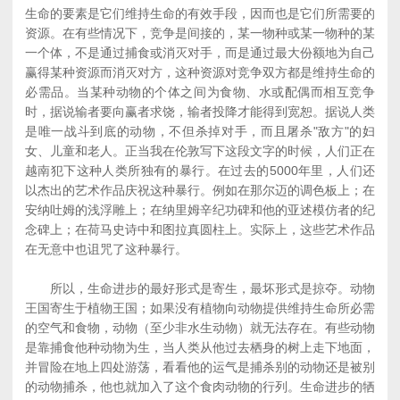
生命的要素是它们维持生命的有效手段，因而也是它们所需要的
资源。在有些情况下，竞争是间接的，某一物种或某一物种的某
一个体，不是通过捕食或消灭对手，而是通过最大份额地为自己
赢得某种资源而消灭对方，这种资源对竞争双方都是维持生命的
必需品。当某种动物的个体之间为食物、水或配偶而相互竞争
时，据说输者要向赢者求饶，输者投降才能得到宽恕。据说人类
是唯一战斗到底的动物，不但杀掉对手，而且屠杀"敌方"的妇
女、儿童和老人。正当我在伦敦写下这段文字的时候，人们正在
越南犯下这种人类所独有的暴行。在过去的5000年里，人们还
以杰出的艺术作品庆祝这种暴行。例如在那尔迈的调色板上；在
安纳吐姆的浅浮雕上；在纳里姆辛纪功碑和他的亚述模仿者的纪
念碑上；在荷马史诗中和图拉真圆柱上。实际上，这些艺术作品
在无意中也诅咒了这种暴行。
所以，生命进步的最好形式是寄生，最坏形式是掠夺。动物
王国寄生于植物王国；如果没有植物向动物提供维持生命所必需
的空气和食物，动物（至少非水生动物）就无法存在。有些动物
是靠捕食他种动物为生，当人类从他过去栖身的树上走下地面，
并冒险在地上四处游荡，看看他的运气是捕杀别的动物还是被别
的动物捕杀，他也就加入了这个食肉动物的行列。生命进步的牺