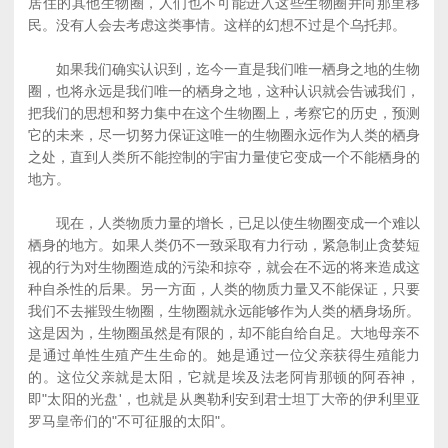
居住的其他生物圈，人们也不可能进入这些生物圈并向那里移
民。没有人会去考虑这类事情。这样的幻想不过是个乌托邦。
如果我们确实认识到，迄今一直是我们唯一栖身之地的生物
圈，也将永远是我们唯一的栖身之地，这种认识就会告诫我们，
把我们的思想和努力集中在这个生物圈上，考察它的历史，预测
它的未来，尽一切努力保证这唯一的生物圈永远作为人类的栖身
之处，直到人类所不能控制的宇宙力量使它变成一个不能栖身的
地方。
现在，人类物质力量的增长，已足以使生物圈变成一个难以
栖身的地方。如果人类仍不一致采取有力行动，紧急制止贪婪短
视的行为对生物圈造成的污染和掠夺，就会在不远的将来造成这
种自杀性的后果。另一方面，人类的物质力量又不能保证，只要
我们不去摧毁生物圈，生物圈就永远能够作为人类的栖身场所。
这是因为，生物圈虽然是有限的，却不能自给自足。大地母亲不
是通过单性生殖产生生命的。她是通过一位父亲获得生殖能力
的。这位父亲就是太阳，它就是埃及法老阿肯那顿的阿吞神，
即"太阳的光盘'，也就是从奥勒利安到君士坦丁大帝的伊利里亚
罗马皇帝们的"不可征服的太阳"。