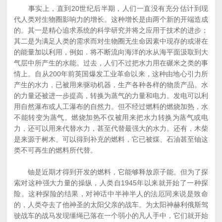
事实上，直到20世纪后半期，人们一直没有充分估计到现
代人类对生物圈影响力的增长。这种增长是由两个新的开端造成
的。其一是精心追求系统的科学研究并将之应用于技术的进步；
其二是为满足人类的需求而对生物圈无生命因素中现存的或潜在
的能量加以利用，例如．将不断流向海洋的水从海平面汲取到大
气层中所产生的水能。过去，人们不过把水力用在碾米之类的事
情上。自从200年前英国爆发工业革命以来，这种由地心引力所
产生的水力，已被用来驱动机器，生产各种各样的物质产品。水
的力量还被进一步提高，转换为蒸气的力量和电力。发电可以利
用自然瀑布或人工瀑布的自然力。但不经过燃料的燃烧加热，水
不能转变为蒸气。燃烧加热不仅被用来把水力转换为蒸气或电
力，还可以用来代替水力，甚至代替最强大的水力。还有，木柴
是来源于树木、可以得到补充的燃料，它已被煤、石油甚至铀这
类不可再生的燃料所代替。
铀是近期才得到开发的燃料，它能够释放原子能。但为了探
索对这种强大力量的操纵，人类自1945年以来就开始了一种探
险。这种探险的结果，对神话中半神半人的法厄同来说是致命
的，人类夺去了他神圣的太阳父亲的战车。为太阳神赫利俄斯驾
驶战车的战马发现缰绳已落在一个弱小的凡人手中，它们就开始