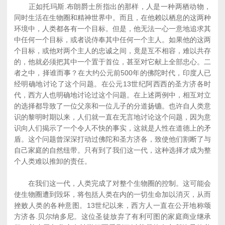
正如托玛斯.布朗爵士所指出的那样，人是一种两栖动物，
同时生活在生物圈和精神世界中。而且，在他赖以栖息的这两种
环境中，人类都各有一个目标。但是，他无法一心一意地追求其
中任何一个目标，或者说侍奉其中任何一个主人。如果他的这两
个目标，或他对两个主人的忠诚之间，竟是互不相容，难以共存
的，他就必须把其中一个置于首位，甚至对它献上全部忠心。二
者之中，择谁而事？在大约公元前500年的佛陀时代，印度人已
经明确地讨论了这个问题。在公元13世纪阿西西的圣方济各时
代，西方人也明确地讨论过这个问题。在上述两例中，相互对立
的选择都导致了一位父亲和一位儿子的分道扬镳。也许自人类意
识的黎明时期以来，人们就一直在无言地讨论这个问题，因为意
识向人们揭示了一个令人不快的事实，这就是人性在道德上的矛
盾。这个问题曾深深打动过佛陀和圣方济各，致使他们割断了与
自己家庭的自然纽带。只有到了我们这一代，这种选择才成为整
个人类难以推卸的责任。
在我们这一代，人类完成了对整个生物圈的控制。这可能会
使生物圈遭到毁坏，将包括人类在内的一切生命加以消灭，从而
挫败人类的各种意图。13世纪以来，西方人一直在公开地称颂
方济各.贝尔纳多尼。这位圣徒放弃了有利可图的家庭商业继承