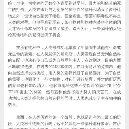
绝，也使一切物种的无数个体遭受到过早的、暴力的和痛苦的死
亡的打击。人类在杀死与之竞争的掠夺性的物种和消灭了多种植
物之外，也使自己蒙受了牺牲。甚至鲨鱼、细菌和病毒也不再是
人类的对手。但似乎直到现在，某些物种和物种内某些个体的消
灭才给生命本身的生存造成了威胁。迄今为止，一些物种的灭绝
给其他物种的繁衍提供了机会。
在所有物种中，人类最成功地掌握了生物圈中其他有生命或
无生命的要素。在人类意识的黎明斯，人类发现自己受到自然界
的支配，他决心使自己成为自然界的主人，在达到这一目的方面
不断取得进步。在过去的10000年内，在力所能及的范围内，他
向自然选择发出挑战，用人类的选择代替了自然选择。为了自己
的需要，他驯化了一些动植物，对它们进行培育，并对他所厌恶
的某些物种加以消灭。他轻蔑地给这些不受欢迎的物种加上"杂
草"和"害虫"的标签，然后宣称他要尽最大努力消灭它们。在成
功地以人类选择代替自然选择的同时，人类也减少了幸存物种的
数量。
然而，在人类历程的第一个阶段，也就是迄今为止最长的阶
段，人类对生物圈的影响，远不如其他一些物种那样显著。吉萨