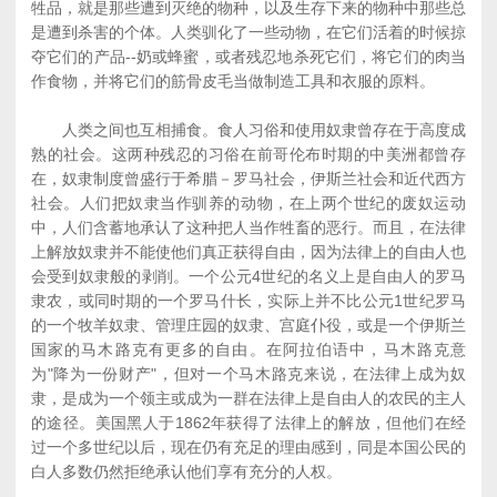
牲品，就是那些遭到灭绝的物种，以及生存下来的物种中那些总
是遭到杀害的个体。人类驯化了一些动物，在它们活着的时候掠
夺它们的产品--奶或蜂蜜，或者残忍地杀死它们，将它们的肉当
作食物，并将它们的筋骨皮毛当做制造工具和衣服的原料。
人类之间也互相捕食。食人习俗和使用奴隶曾存在于高度成
熟的社会。这两种残忍的习俗在前哥伦布时期的中美洲都曾存
在，奴隶制度曾盛行于希腊－罗马社会，伊斯兰社会和近代西方
社会。人们把奴隶当作驯养的动物，在上两个世纪的废奴运动
中，人们含蓄地承认了这种把人当作牲畜的恶行。而且，在法律
上解放奴隶并不能使他们真正获得自由，因为法律上的自由人也
会受到奴隶般的剥削。一个公元4世纪的名义上是自由人的罗马
隶农，或同时期的一个罗马什长，实际上并不比公元1世纪罗马
的一个牧羊奴隶、管理庄园的奴隶、宫庭仆役，或是一个伊斯兰
国家的马木路克有更多的自由。在阿拉伯语中，马木路克意
为"降为一份财产"，但对一个马木路克来说，在法律上成为奴
隶，是成为一个领主或成为一群在法律上是自由人的农民的主人
的途径。美国黑人于1862年获得了法律上的解放，但他们在经
过一个多世纪以后，现在仍有充足的理由感到，同是本国公民的
白人多数仍然拒绝承认他们享有充分的人权。