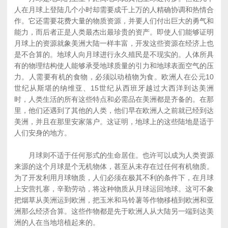
人在月球上登陆几个小时却需要成千上万的人精确协调和热情合
作。它还需要花费大量的物质资源，并要人们付出巨大的勇气和
能力，而后者正是人类最杰出最珍贵的资产。即使人们能够证明
月球上的资源就象美洲大陆一样丰富，开发这些资源在经济上也
是不合算的。地球人向月球进行永久殖民是不现实的。人体所具
有的物理结构使人能够承受地球质量的引力和地球表面空气的压
力。人需要有机的食物，必须以动植物为食。欧洲人在公元10
世纪从斯堪的纳维亚、15世纪从西班牙越过大西洋到达美洲
时，人类生活的所有这些特点和必需品在美洲都是齐备的。在那
里，他们还遇到了其他的人类，他们早在欧洲人之前就已经到达
美洲，并且在那里安家落户。这证明，地球上的这些陆地是适于
人们安身的地方。
月球则不适于任何形式的生命居住。也许可以成为人类资源
来源的这个月球是个无机物体，甚至从未存在过任何有机物质。
为了开发利用月球物质，人们必须在极其不利的条件下，在月球
上安营扎寨，辛勤劳动，将这种物质从月球运回地球。这可不象
把烟草从美洲运到欧洲，把玉米和马铃薯等作物移植到欧洲和亚
洲那么经济合算。这些作物都是先于欧洲人从大陆另一端到达美
洲的人在当地培植起来的。