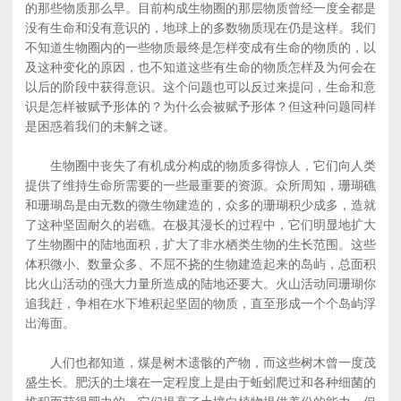
的那些物质那么早。目前构成生物圈的那层物质曾经一度全都是
没有生命和没有意识的，地球上的多数物质现在仍是这样。我们
不知道生物圈内的一些物质最终是怎样变成有生命的物质的，以
及这种变化的原因，也不知道这些有生命的物质怎样及为何会在
以后的阶段中获得意识。这个问题也可以反过来提问，生命和意
识是怎样被赋予形体的？为什么会被赋予形体？但这种问题同样
是困惑着我们的未解之谜。
生物圈中丧失了有机成分构成的物质多得惊人，它们向人类
提供了维持生命所需要的一些最重要的资源。众所周知，珊瑚礁
和珊瑚岛是由无数的微生物建造的，众多的珊瑚积少成多，造就
了这种坚固耐久的岩礁。在极其漫长的过程中，它们明显地扩大
了生物圈中的陆地面积，扩大了非水栖类生物的生长范围。这些
体积微小、数量众多、不屈不挠的生物建造起来的岛屿，总面积
比火山活动的强大力量所造成的陆地还要大。火山活动同珊瑚你
追我赶，争相在水下堆积起坚固的物质，直至形成一个个岛屿浮
出海面。
人们也都知道，煤是树木遗骸的产物，而这些树木曾一度茂
盛生长。肥沃的土壤在一定程度上是由于蚯蚓爬过和各种细菌的