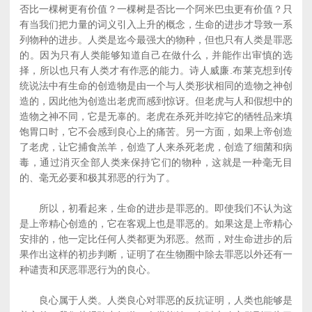
否比一棵树更有价值？一棵树是否比一个阿米巴虫更有价值？只
有当我们把力量的词义引入上升的概念，生命的进步才导致一系
列物种的进步。人类是迄今最强大的物种，但也只有人类是罪恶
的。因为只有人类能够知道自己在做什么，并能作出审慎的选
择，所以也只有人类才有作恶的能力。诗人威廉.布莱克想到传
统说法中有生命的创造物是由一个与人类形状相同的造物之神创
造的，因此他为创造出老虎而感到惊讶。但老虎与人和假想中的
造物之神不同，它是无辜的。老虎在杀死并吃掉它的牺牲品来填
饱胃口时，它不会感到良心上的痛苦。另一方面，如果上帝创造
了老虎，让它捕食羔羊，创造了人来杀死老虎，创造了细菌和病
毒，通过消灭全部人类来保持它们的物种，这就是一种毫无目
的、毫无必要和极其邪恶的行为了。
所以，初看起来，生命的进步是罪恶的。即使我们不认为这
是上帝精心创造的，它在客观上也是罪恶的。如果这是上帝精心
安排的，他一定比任何人类都更为邪恶。然而，对生命进步的后
果作出这样的初步判断，证明了在生物圈中除去罪恶以外还有一
种谴责和厌恶罪恶行为的良心。
良心属于人类。人类良心对罪恶的反抗证明，人类也能够是