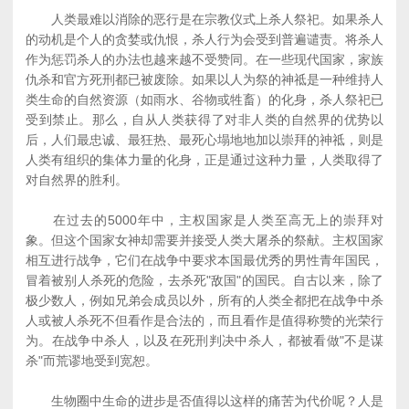
人类最难以消除的恶行是在宗教仪式上杀人祭祀。如果杀人
的动机是个人的贪婪或仇恨，杀人行为会受到普遍谴责。将杀人
作为惩罚杀人的办法也越来越不受赞同。在一些现代国家，家族
仇杀和官方死刑都已被废除。如果以人为祭的神祗是一种维持人
类生命的自然资源（如雨水、谷物或牲畜）的化身，杀人祭祀已
受到禁止。那么，自从人类获得了对非人类的自然界的优势以
后，人们最忠诚、最狂热、最死心塌地地加以崇拜的神祗，则是
人类有组织的集体力量的化身，正是通过这种力量，人类取得了
对自然界的胜利。
在过去的5000年中，主权国家是人类至高无上的崇拜对
象。但这个国家女神却需要并接受人类大屠杀的祭献。主权国家
相互进行战争，它们在战争中要求本国最优秀的男性青年国民，
冒着被别人杀死的危险，去杀死"敌国"的国民。自古以来，除了
极少数人，例如兄弟会成员以外，所有的人类全都把在战争中杀
人或被人杀死不但看作是合法的，而且看作是值得称赞的光荣行
为。在战争中杀人，以及在死刑判决中杀人，都被看做"不是谋
杀"而荒谬地受到宽恕。
生物圈中生命的进步是否值得以这样的痛苦为代价呢？人是