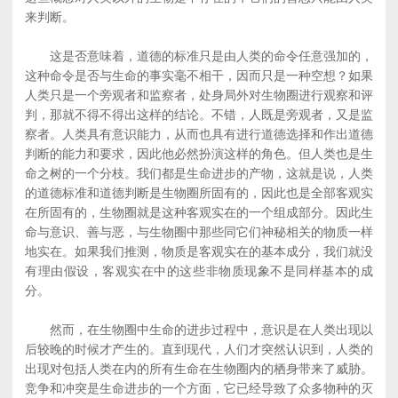
来判断。
这是否意味着，道德的标准只是由人类的命令任意强加的，
这种命令是否与生命的事实毫不相干，因而只是一种空想？如果
人类只是一个旁观者和监察者，处身局外对生物圈进行观察和评
判，那就不得不得出这样的结论。不错，人既是旁观者，又是监
察者。人类具有意识能力，从而也具有进行道德选择和作出道德
判断的能力和要求，因此他必然扮演这样的角色。但人类也是生
命之树的一个分枝。我们都是生命进步的产物，这就是说，人类
的道德标准和道德判断是生物圈所固有的，因此也是全部客观实
在所固有的，生物圈就是这种客观实在的一个组成部分。因此生
命与意识、善与恶，与生物圈中那些同它们神秘相关的物质一样
地实在。如果我们推测，物质是客观实在的基本成分，我们就没
有理由假设，客观实在中的这些非物质现象不是同样基本的成
分。
然而，在生物圈中生命的进步过程中，意识是在人类出现以
后较晚的时候才产生的。直到现代，人们才突然认识到，人类的
出现对包括人类在内的所有生命在生物圈内的栖身带来了威胁。
竞争和冲突是生命进步的一个方面，它已经导致了众多物种的灭