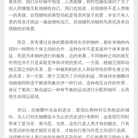
善良的。我们从经验中知道，人类能够，有时也确实做到了为了
别人而慷慨无私地牺牲自己。我们也知道，自我牺牲不是人类唯
一的美德。自我牺牲的典型动机是母亲对孩子的爱，并非只有人
类的母亲才因这一缘故牺牲自己。其他哺乳动物和鸟类也具有自
我牺牲的母爱。
而且，所有通过自身的繁殖维持生存的物种，都在本物种内
得到一种两性个体之间的合作，这种合作不是直接对个体本身有
益，而是为本物种进行的服务。总的来看，不同物种之间的相互
作用也并不只是采取竞争和冲突的形式。一方面，植物王国和动
物王国之间的关系，是一种被剥削的主人和掠夺性的寄生者之间
的关系；另一方面，两个王国为了共同的利益，即保持生物圈对
动植物同样适于栖身而象伙伴一样行动。这种相互合作的作用，
保证了氧和二氧化碳以一种有节奏的运动进行分配和循环，从而
使生命得以延续。
所以，生物圈中生命的进步，显现出两种对立和相反的倾
向。当人们对生物圈迄今为止的历史进行考察时，会发现它同时
带来了是与非、善与恶。当然，这些只是人类才有的概念。只有
有意识的生物才能区分是非，才能在行善与作恶之间进行选择。
这些概念对人类以外的生物是不存在的，它们的善恶只能由人类