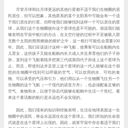
尽管月球和比月球更远的其他行星都不适于我们生物圈的居
民居住，但可以想象，其他星系的某个太阳系中可能会有一个适
于我们居住的行星。但即使我们能够找到这样一个可以居住的星
球，从我们这个生物圈驶向这个星球也是不可能的。假设我们能
够发明在宇宙中航行的办法，在太空行驶的过程中不至被吸入那
无数个太阳的熊熊燃烧的熔炉之中，这一航行可能也会需要100
年。因此，我们应该设计这样一种飞船，使乘客可以在船舱内生
儿育女，这些孩子又能在船舱内长大成人并且养育他们的子子孙
孙，直到这个飞船着陆并把第三代或第四代子孙送上这个星球为
止。而且，即使到达并且登上这个星球的这一代人能够在这个假
想的生物圈中找到可以呼吸的空气，可以饮用的水、可吃的食
物、可以承受的气压和引力，他们用以从一个生物圈飞往另一个
生物圈的这个飞船（一个现代的诺亚方舟），也必须配备足够的
空气、食物和水，以便于孙后代能够在船舱中生活一个世纪。看
来这个童话般的航行是永远也不会实现的。
因此，我们现有的知识和经验表明，生活在地球表面这一生
物圈中的居民，将会永远居住在这个星球上。我们所知的生命形
式就是在这个星球上出现的。因此，就算宇宙中存在着适于我们