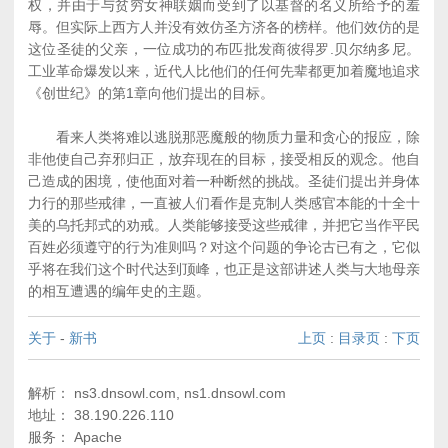
权，并由于与贫穷女神联姻而受到了以基督的名义所给予的羞
辱。但实际上西方人并没有效仿圣方济各的榜样。他们效仿的是
这位圣徒的父亲，一位成功的布匹批发商彼得罗.贝尔纳多尼。
工业革命爆发以来，近代人比他们的任何先辈都更加着魔地追求
《创世纪》的第1章向他们提出的目标。
看来人类将难以逃脱那恶魔般的物质力量和贪心的报应，除
非他使自己弃邪归正，放弃现在的目标，接受相反的观念。他自
己造成的困境，使他面对着一种断然的挑战。圣徒们提出并身体
力行的那些戒律，一直被人们看作是克制人类感官本能的十全十
美的乌托邦式的劝戒。人类能够接受这些戒律，并把它当作平民
百姓必须遵守的行为准则吗？对这个问题的争论古已有之，它似
乎将在我们这个时代达到顶峰，也正是这部讲述人类与大地母亲
的相互遭遇的编年史的主题。
关于
-
新书
上页
:
目录页
:
下页
解析： ns3.dnsowl.com, ns1.dnsowl.com
地址： 38.190.226.110
服务： Apache