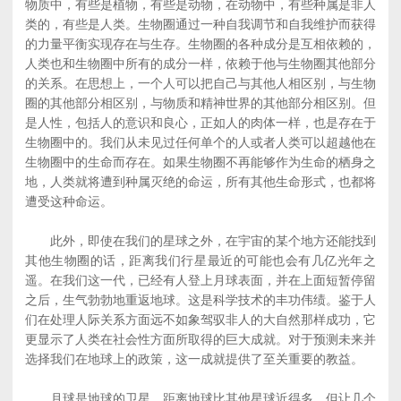
物质中，有些是植物，有些是动物，在动物中，有些种属是非人
类的，有些是人类。生物圈通过一种自我调节和自我维护而获得
的力量平衡实现存在与生存。生物圈的各种成分是互相依赖的，
人类也和生物圈中所有的成分一样，依赖于他与生物圈其他部分
的关系。在思想上，一个人可以把自己与其他人相区别，与生物
圈的其他部分相区别，与物质和精神世界的其他部分相区别。但
是人性，包括人的意识和良心，正如人的肉体一样，也是存在于
生物圈中的。我们从未见过任何单个的人或者人类可以超越他在
生物圈中的生命而存在。如果生物圈不再能够作为生命的栖身之
地，人类就将遭到种属灭绝的命运，所有其他生命形式，也都将
遭受这种命运。
此外，即使在我们的星球之外，在宇宙的某个地方还能找到
其他生物圈的话，距离我们行星最近的可能也会有几亿光年之
遥。在我们这一代，已经有人登上月球表面，并在上面短暂停留
之后，生气勃勃地重返地球。这是科学技术的丰功伟绩。鉴于人
们在处理人际关系方面远不如象驾驭非人的大自然那样成功，它
更显示了人类在社会性方面所取得的巨大成就。对于预测未来并
选择我们在地球上的政策，这一成就提供了至关重要的教益。
月球是地球的卫星，距离地球比其他星球近得多。但让几个