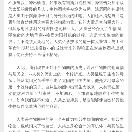
不服驾驭，冲出轨道。如果没有宙斯力挽狂澜，降雷击死那个取
代太阳的傲慢的凡人，生物圈就将被烧为灰烬。法厄同的神话就
是人类由于摆弄原子能而身处险境的比喻。人们还不清楚自己是
否能够泰然使用这种强大的物质力量。它的力量是空前巨大的，
但其放射性废料的有害性也同样巨大。人类已经介入了生物圈--
即生命的大地母亲--接受太阳射线的过程。这是带来生命的射
线，而不是致人死地的。人类科学技术的这一惊人业绩，与工业
革命时期那些规模较小的成就带来的影响正在对生物圈构成威
胁，使它变得不再适于栖身。
因此，我们现在正处于生物圈的历史，以及生物圈的创造物
与居民之一--人类的历史上的一个转折点。人类征服了生命的母
亲，并从太阳父亲手中夺走了太阳的可怕力量，他是大地母亲的
第一个这样的孩子。自从生物圈中出现生命以来，人类现在第一
次使这种力量不加束缚、不加调和、不加遮蔽地散布于生物圈
中。如今我们还不知道，人类是否愿意，是否能够使自己和其他
生物伙伴免遭法厄同的命运。
人类是生物圈中的第一个有能力摧毁生物圈的物种。摧毁生
物圈，也就消灭了他自己。人类是身心合一的有机体，与其他生