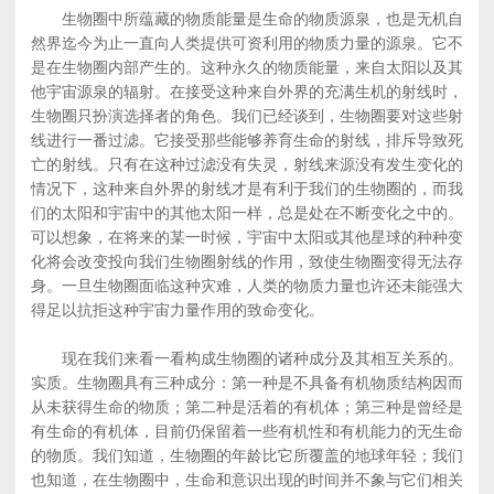
生物圈中所蕴藏的物质能量是生命的物质源泉，也是无机自
然界迄今为止一直向人类提供可资利用的物质力量的源泉。它不
是在生物圈内部产生的。这种永久的物质能量，来自太阳以及其
他宇宙源泉的辐射。在接受这种来自外界的充满生机的射线时，
生物圈只扮演选择者的角色。我们已经谈到，生物圈要对这些射
线进行一番过滤。它接受那些能够养育生命的射线，排斥导致死
亡的射线。只有在这种过滤没有失灵，射线来源没有发生变化的
情况下，这种来自外界的射线才是有利于我们的生物圈的，而我
们的太阳和宇宙中的其他太阳一样，总是处在不断变化之中的。
可以想象，在将来的某一时候，宇宙中太阳或其他星球的种种变
化将会改变投向我们生物圈射线的作用，致使生物圈变得无法存
身。一旦生物圈面临这种灾难，人类的物质力量也许还未能强大
得足以抗拒这种宇宙力量作用的致命变化。
现在我们来看一看构成生物圈的诸种成分及其相互关系的。
实质。生物圈具有三种成分：第一种是不具备有机物质结构因而
从未获得生命的物质；第二种是活着的有机体；第三种是曾经是
有生命的有机体，目前仍保留着一些有机性和有机能力的无生命
的物质。我们知道，生物圈的年龄比它所覆盖的地球年轻；我们
也知道，在生物圈中，生命和意识出现的时间并不象与它们相关