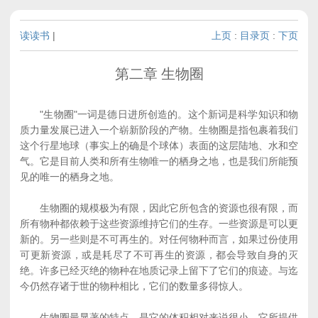
读读书
|
上页
:
目录页
:
下页
第二章 生物圈
"生物圈"一词是德日进所创造的。这个新词是科学知识和物
质力量发展已进入一个崭新阶段的产物。生物圈是指包裹着我们
这个行星地球（事实上的确是个球体）表面的这层陆地、水和空
气。它是目前人类和所有生物唯一的栖身之地，也是我们所能预
见的唯一的栖身之地。
生物圈的规模极为有限，因此它所包含的资源也很有限，而
所有物种都依赖于这些资源维持它们的生存。一些资源是可以更
新的。另一些则是不可再生的。对任何物种而言，如果过份使用
可更新资源，或是耗尽了不可再生的资源，都会导致自身的灭
绝。许多已经灭绝的物种在地质记录上留下了它们的痕迹。与迄
今仍然存诸于世的物种相比，它们的数量多得惊人。
生物圈最显著的特点，是它的体积相对来说很小，它所提供