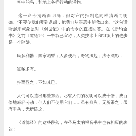
空中的鸟，和地上各样行动的活物。
这一命令清晰而明确，但对它的抵制也同样清晰而明
确。"不要使我们受到诱惑，把我们从罪恶中解救出来。"这句话
听起来就象是对《创世记》中的命令的直接回答。在《新约全
书》之前《道德经》一书就已宣称，人类技术上和组织上的进步
是一个陷阱。
民多利器，国家滋昏；人多使巧，奇物滋起；法令滋彰，
盗贼多有。
持而盈之，不如其已。
人们可以造出那些东西。尽管人们的发明可以成十倍，成百
倍地减轻劳动，但人们不使用它们……虽有舟舆，无所乘之；虽
有甲兵，无所陈之。
《道德经》的这些段落，在圣马太的福音书中也有相应的表
达：