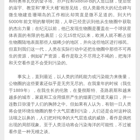
和特奥蒂瓦坎的金字塔、乔卢拉和\x88\xFB的人造山脉，使后世
的庙宇、教堂和"摩天大楼"相形见绌，但人类最伟大的纪念碑与
微生物建造珊瑚岛的工作相比却简直是微不足道的。到大约
5000年前文明的黎明时期，人举已经意识到他从生物圈中获取
的杰出力量；在纪元以前，他已发现生物圈是覆盖在一个球状星
体表面的有限的包裹层；公元15世纪以来，欧洲人就不断占据
生物圈陆地表面那些人烟稀少的地区，并向这些地区进行移民。
但直到我们这一代，人类在实际行动中还把生物圈中那些不可再
生的资源，例如矿产资源，看作是取之不尽用之不竭的，把海洋
和天空看作是不会受到污染的。
事实上，直到最近，以人类的消耗能力或污染能力来衡量，
公物圈的这些要素还似乎是无穷无尽的。在我童年的时候（我生
于1889年），在我生长的伦敦，在曼彻斯特、圣路易斯和越来
越多的城市，家庭和工业用煤所产生的烟雾已经遮天蔽日，并一
连数日弥漫于人们的胸肺之中。但如果有人认为，有朝一日人类
将会使环绕生物圈的整个大气层遭到污染，人们还是会对这种说
法嗤之以鼻的，人们把对纯净的大气层造成的威胁，看作是偶然
出现的局部现象。至于人类活动将会污染海洋的可能性，不过被
看作是一种无稽之谈。