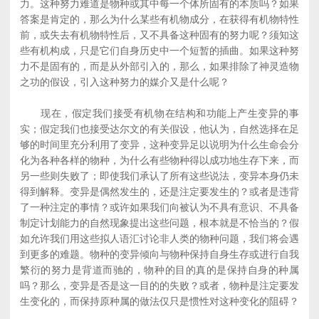
力。这种努力难道是物种或其中每一个体所固有的本质吗？如果
答案是肯定的，那么为什么某些有机物成分，在获得有机物特性
前，或失去有机物特性后，又不具备这种固有的努力呢？须知这
些有机构成，只是它们自身历史中一个短暂的插曲。如果这种努
力不是固有的，而是从外部引入的，那么，如果排除了神灵造物
之功的假设，引入这种努力的媒介又是什么呢？
现在，假定我们接受有机物在结构和功能上产生变异的事
实；假定我们也接受达尔文的有关假设，他认为，自然选择在足
够的时间里充分利用了变异，这种变异足以说明为什么生命会分
化为各种各样的物种，为什么有些物种得以成功地生存下来，而
另一些则失败了；即使我们承认了所有这些说法，变异本身仍未
得到解释。变异是偶然发生的，还是注定要发生的？或者是违背
了一种注定的事情？或许如果我们向被认为不具有意识、不具备
制定计划能力的自然现象提出这些问题，根本就是不恰当的？假
如允许我们用这些拟人语汇讨论非人类的物种问题，我们将会遇
到更多的难题。物种的变异倾向与物种保持自身生存或进行自我
繁衍的努力是背道而驰的，物种的目的真的是保持自身的种属
吗？那么，变异是否是这一目的的失败？或者，物种是注定要发
生变化的，而保持原种属的做法仅只是惯性对这种变化的阻碍？