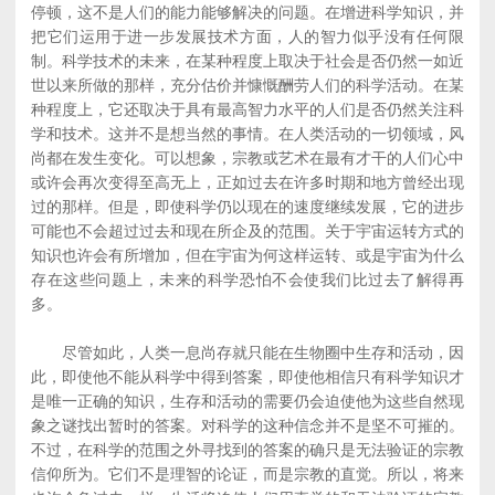
停顿，这不是人们的能力能够解决的问题。在增进科学知识，并
把它们运用于进一步发展技术方面，人的智力似乎没有任何限
制。科学技术的未来，在某种程度上取决于社会是否仍然一如近
世以来所做的那样，充分估价并慷慨酬劳人们的科学活动。在某
种程度上，它还取决于具有最高智力水平的人们是否仍然关注科
学和技术。这并不是想当然的事情。在人类活动的一切领域，风
尚都在发生变化。可以想象，宗教或艺术在最有才干的人们心中
或许会再次变得至高无上，正如过去在许多时期和地方曾经出现
过的那样。但是，即使科学仍以现在的速度继续发展，它的进步
可能也不会超过过去和现在所企及的范围。关于宇宙运转方式的
知识也许会有所增加，但在宇宙为何这样运转、或是宇宙为什么
存在这些问题上，未来的科学恐怕不会使我们比过去了解得再
多。
尽管如此，人类一息尚存就只能在生物圈中生存和活动，因
此，即使他不能从科学中得到答案，即使他相信只有科学知识才
是唯一正确的知识，生存和活动的需要仍会迫使他为这些自然现
象之谜找出暂时的答案。对科学的这种信念并不是坚不可摧的。
不过，在科学的范围之外寻找到的答案的确只是无法验证的宗教
信仰所为。它们不是理智的论证，而是宗教的直觉。所以，将来