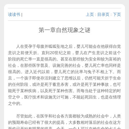
读读书
|
上页
:
目录页
:
下页
第一章自然现象之谜
人在受孕于母腹并呱呱坠地之后，婴儿可能会在他获得自觉
意识之前便夭折。直到20世纪之前，婴儿在产生意识之前这个
阶段的死亡率一直是很高的。甚至在那些较为安全和较为富裕的
社会，在那些医学普及、设施完善的社会，婴儿死亡率也同样是
很高的。进入近代以前，婴儿死亡的比率与兔子不相上下。而
且，一个孩子即使存活到建立了思维以后，仍然可能夭折于生命
的任何阶段，或许是死于蓄意杀害，或许是死于某种事故，也可
能死于某种疾病，以及死于某种伤害。而每当处于这种特定的时
空之中，医疗技术和设施无计可施，不能起死回生，也是在情理
之中的。
尽管如此，在医学和社会各方面都较为成熟的社会中，人类
的预期寿命已经有了很大的提高，大多数相对落后的社会在这方
面也已开始有明显的提高。今天，一个人可以在他生命的七八十