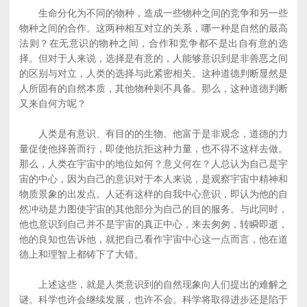
生命分化为不同的物种，造成一些物种之间的竞争和另一些
物种之间的合作。这两种相互对立的关系，哪一种是自然的最高
法则？在无意识的物种之间，合作和竞争都不是出自有意的选
择。但对于人来说，选择是有意的，人能够意识到是非善恶之间
的区别与对立，人类的选择与此紧密相关。这种道德判断显然是
人所固有的自然本质，其他物种则不具备。那么，这种道德判断
又来自何方呢？
人类是有意识、有目的的生物。他富于是非观念，道德的力
量促使他择善而行，即使他抗拒这种力量，也不得不这样去做。
那么，人类在宇宙中的地位如何？意义何在？人总认为自己是宇
宙的中心，因为自己的意识对于本人来说，是观察宇宙中精神和
物质景象的出发点。人还有这样的自我中心意识，即认为他的自
然冲动是力图使宇宙的其他部分为自己的目的服务。与此同时，
他也意识到自己并不是宇宙的真正中心，来去匆匆，转瞬即逝，
他的良知也告诉他，就把自己看作宇宙中心这一点而言，他在道
德上和理智上都铸下了大错。
上述这些，就是人类意识到的自然现象向人们提出的难解之
谜。科学也许会继续发展，也许不会。科学将取得进步还是陷于