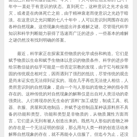
年中一直处于有意识的状态。直到死亡，这种意识之光才会熄
灭，或者是在肉体死亡之前，由于精神衰老而使意识之光趋于暗
淡。在这意识之光闪耀的七八十年中，人可以意识到周围存在的
各种自然现象。这些现象向他提出许多难解之谜。尽管现代科学
知识和科学判断能力获得了迅速而广泛的进步，一些基本的难解
之谜仍然没有找到明确的答案。
最近，科学家正在探索某些物质的化学成份和构造。它们是
赋予物质以生命和赋予生物体以意识的物质条件。科学的进步带
给宗教信徒的似乎可能是一些否定宗教的发现，由于它与根深蒂
固的传统观念相对立，因而遇到了强烈的抵抗，尽管传统的观念
是尚未证实也无法得到证实的。现在几乎再也无法使人相信，人
类所意识到的自然现象，是由一个与人形似的造物之神的指令而
存在的。这种传统的对自然现象的解释仅是出自对人类活动的牵
强类比。人们将现存的无生命的"原料"加工成型，制成工具、机
器、衣服、房屋和其他制品，并赋予这些制品某种该原料所不具
备的功能和类型。功能和类型是非物质的，从物质属性方面而
言，它们是从无到有被人创造出来的。既然与人形似的造物之神
的存在是一个无法证明的假设，那么用与人类一样的创造活动来
解释自然现象的存在，就不再能令人信服了。但迄今为止，还没