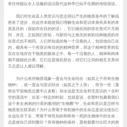
有任何能以令人信服的说法取代这种早已站不住脚的传统假设。
我们对生命及人类意识与意志得以产生的物质条件的了解虽
然有了进步，但这并未能使我们理解生命和意识本身所具有的本
质及目的（假如存在目的的话）。它们彼此间的存在形式不尽相
同，并且，正如我们所知，与那些与之相关的有机结构物质的存
在形式也不相同。人们所知道的每一个活着的人，包括他自己在
内，都具有一个有意识有目的的精神世界，而这个精神世界则实
实在在地存在于物质的躯体之中。每一个活着的人，精神和肉体
都不能彼此分离。它们总是彼此契合，但它们之间的相互关系却
又总是让人难以理解。
为什么有些物质现象一度会与生命结合（如其之于所有生物
物种），或一度会与意识结合（如其之于人类），而另一些（显
然在宇宙物质总量中占多数）却永远是无生命和无意识的？在时
空的溪流中，在某一特定的时刻，也就是说，在暂时包裹着我们
这个来去匆匆的行星的脆弱的"生物圈"中，生命和意识是怎样与
物质发生联系的？为什么寄寓于有机物中的生命总是设法使自己
永远生存下去，寄寓于有性别的和终有一死的生物体中的生命，
总是使自己得到繁衍？所有物种的保持，显然都要付出巨大的努