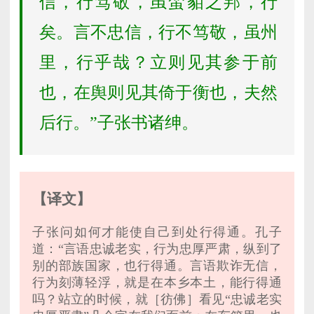
信，行笃敬，虽蛮貊之邦，行
矣。言不忠信，行不笃敬，虽州
里，行乎哉？立则见其参于前
也，在舆则见其倚于衡也，夫然
后行。”子张书诸绅。
【译文】
子张问如何才能使自己到处行得通。孔子
道：“言语忠诚老实，行为忠厚严肃，纵到了
别的部族国家，也行得通。言语欺诈无信，
行为刻薄轻浮，就是在本乡本土，能行得通
吗？站立的时候，就［彷佛］看见“忠诚老实