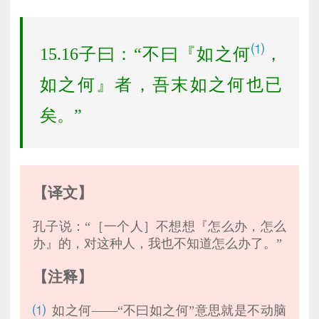
⑴
15.16子曰：“不曰『如之何
，
如之何』者，吾末如之何也已
矣。”
【译文】
孔子说：“［一个人］不想想『怎么办，怎么
办』的，对这种人，我也不知道怎么办了。”
【注释】
⑴
如之何——“不曰如之何”意思就是不动脑