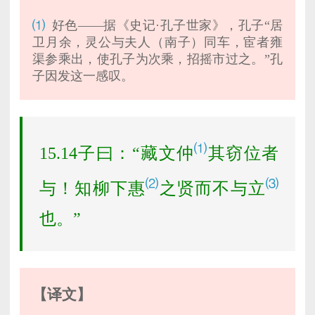
⑴
好色——据《史记·孔子世家》，孔子“居
卫月余，灵公与夫人（南子）同车，宦者雍
渠参乘出，使孔子为次乘，招摇市过之。”孔
子因发这一感叹。
⑴
15.14子曰：“藏文仲
其窃位者
⑵
⑶
与！知柳下惠
之贤而不与立
也。”
【译文】