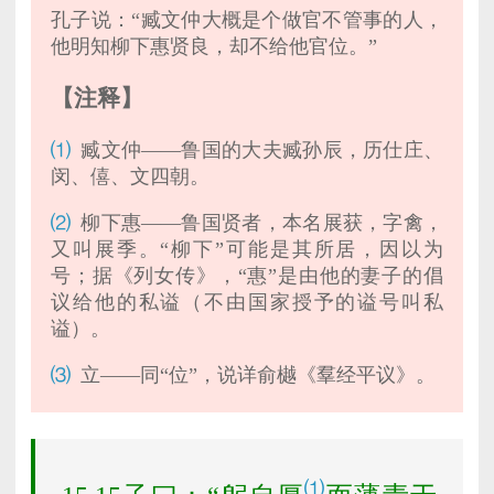
孔子说：“臧文仲大概是个做官不管事的人，
他明知柳下惠贤良，却不给他官位。”
【注释】
⑴
臧文仲——鲁国的大夫臧孙辰，历仕庄、
闵、僖、文四朝。
⑵
柳下惠——鲁国贤者，本名展获，字禽，
又叫展季。“柳下”可能是其所居，因以为
号；据《列女传》，“惠”是由他的妻子的倡
议给他的私谥（不由国家授予的谥号叫私
谥）。
⑶
立——同“位”，说详俞樾《羣经平议》。
⑴