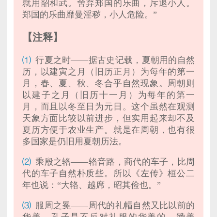
就用韶和武。舍弃郑国的乐曲，斥退小人。
郑国的乐曲靡曼淫秽，小人危险。”
【注释】
⑴
行夏之时——据古史记载，夏朝用的自然
历，以建寅之月（旧历正月）为每年的第一
月，春、夏、秋、冬合乎自然现象。周朝则
以建子之月（旧历十一月）为每年的第一
月，而且以冬至日为元日。这个虽然在观测
天象方面比较以前进步，但实用起来却不及
夏历方便于农业生产。就是在周朝，也有很
多国家是仍旧用夏朝历法。
⑵
乘殷之辂——辂音路，商代的车子，比周
代的车子自然朴质些。所以《左传》桓公二
年也说：“大辂、越席，昭其俭也。”
⑶
服周之冕——周代的礼帽自然又比以前的