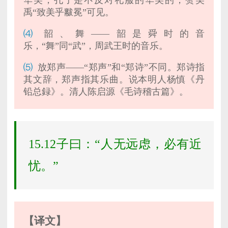
华美，孔子是不反对礼服的华美的，赞美
禹“致美乎黻冕”可见。
⑷
韶、舞——韶是舜时的音
乐，“舞”同“武”，周武王时的音乐。
⑸
放郑声——“郑声”和“郑诗”不同。郑诗指
其文辞，郑声指其乐曲。说本明人杨慎《丹
铅总録》。清人陈启源《毛诗稽古篇》。
15.12子曰：“人无远虑，必有近
忧。”
【译文】