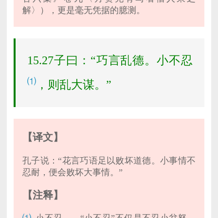
解〉），更是毫无凭据的臆测。
15.27子曰：“巧言乱德。小不忍
⑴
，则乱大谋。”
【译文】
孔子说：“花言巧语足以败坏道德。小事情不
忍耐，便会败坏大事情。”
【注释】
⑴
小不忍——“小不忍”不仅是不忍小忿怒，