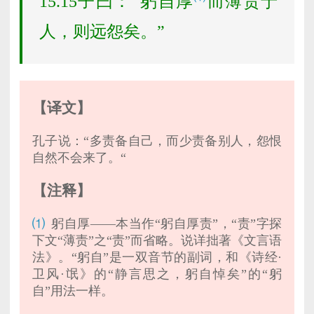
15.15子曰：“躬自厚
而薄责于
人，则远怨矣。”
【译文】
孔子说：“多责备自己，而少责备别人，怨恨
自然不会来了。“
【注释】
⑴
躬自厚——本当作“躬自厚责”，“责”字探
下文“薄责”之“责”而省略。说详拙著《文言语
法》。“躬自”是一双音节的副词，和《诗经·
卫风·氓》的“静言思之，躬自悼矣”的“躬
自”用法一样。