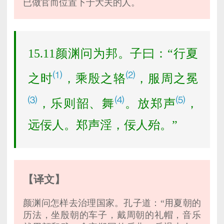
已做官而位置下于大夫的人。
15.11颜渊问为邦。子曰：“行夏
⑴
⑵
之时
，乘殷之辂
，服周之冕
⑶
⑷
⑸
，乐则韶、舞
。放郑声
，
远佞人。郑声淫，佞人殆。”
【译文】
颜渊问怎样去治理国家。孔子道：“用夏朝的
历法，坐殷朝的车子，戴周朝的礼帽，音乐