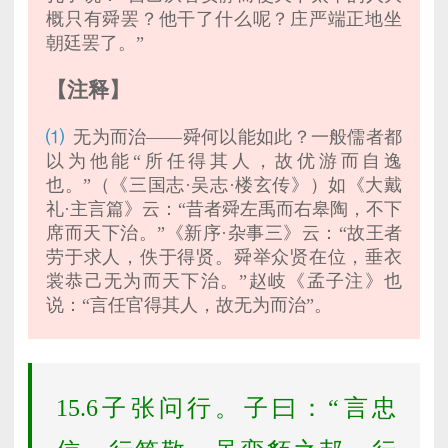
概只有舜罢？他干了什么呢？庄严端正地坐
朝廷罢了。”
【注释】
⑴
无为而治——舜何以能如此？一般儒者都
以为他能“所任得其人，故优游而自逸
也。”（《三国志·吴志·楼玄传》）如《大戴
礼·主言篇》云：“昔者舜左禹而右皋陶，不下
席而天下治。”《新序·杂事三》云：“故王者
劳于求人，佚于得贤。舜举众贤在位，垂衣
裳恭己无为而天下治。”赵岐《孟子注》也
说：“言任官得其人，故无为而治”。
15.6子张问行。子曰：“言忠