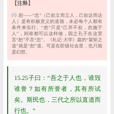
【注释】
⑴
恕——“忠”（己欲立而立人，己欲达而达
人）是有积极意义的道德，未必每个人都有
条件来实行。“恕”只是“己所不欲，勿施于
人”，则谁都可以这样做，因之孔子在这里
言“恕”不言“忠”。《礼记·大学》篇的“絜矩之
道”就是“恕”道。可是在阶级社会里，也只能
是幻想。
15.25子曰：“吾之于人也，谁毁
谁誉？如有所誉者，其有所试
矣。斯民也，三代之所以直道而
行也。”