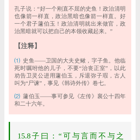
孔子说：“好一个刚直不屈的史鱼！政治清明
也像箭一样直，政治黑暗也像箭一样直。好
一个君子蘧伯玉！政治清明就出来做官，政
治黑暗就可以把自己的本领收藏起来。”
【注释】
⑴
史鱼——卫国的大夫史鳅，字子鱼。他临
死时嘱咐他的儿子，不要“治丧正室”，以此
劝告卫灵公进用蘧伯玉，斥退弥子瑕，古人
叫为“尸谏”，事见《韩诗外传》卷七。
⑵
蘧伯玉——事可参见《左传》襄公十四年
和二十六年。
15.8子曰：“可与言而不与之