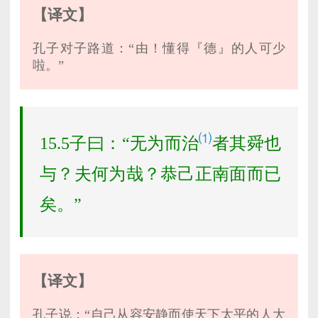
【译文】
孔子对子路道：“由！懂得『德』的人可少
啦。”
⑴
15.5子曰：“无为而治
者其舜也
与？夫何为哉？恭己正南面而已
矣。”
【译文】
孔子说：“自己从容安静而使天下太平的人大