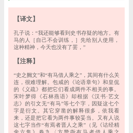
【译文】
孔子说：“我还能够看到史书存疑的地方。有
马的人［自己不会训练，］先给别人使用，
这种精神，今天也没有了罢，”
【注释】
“史之阙文”和“有马借人乘之”，其间有什么关
连，很难理解。包咸的《论语章句》和皇侃
的《义疏》都把它们看成两件不相关的事。
宋叶梦得《石林燕语》却根据《汉书·艺文
志》的引文无“有马”等七个字，因疑这七个
字是衍文。其它穿凿的解释很多，依我看
来，还是把它看为两件事较妥当。又有人说
这七字当作“有焉者晋人之乘”（见《诂经精
舍六集》卷九〈方赞尧有马者借人乘之