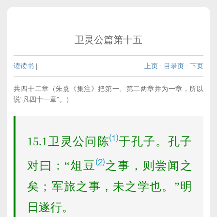
卫灵公篇第十五
读读书
|
上页
:
目录页
:
下页
共四十二章（朱熹《集注》把第一、第二两章并为一章，所以
说“凡四十一章”。）
⑴
15.1卫灵公问陈
于孔子。孔子
⑵
对曰：“俎豆
之事，则尝闻之
矣；军旅之事，未之学也。”明
日遂行。