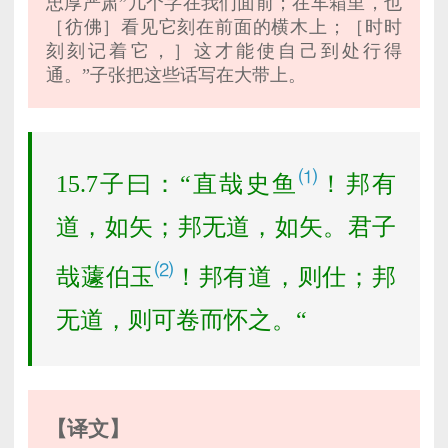
忠厚严肃”几个字在我们面前；在车箱里，也
［彷佛］看见它刻在前面的横木上；［时时
刻刻记着它，］这才能使自己到处行得
通。”子张把这些话写在大带上。
⑴
15.7子曰：“直哉史鱼
！邦有
道，如矢；邦无道，如矢。君子
⑵
哉蘧伯玉
！邦有道，则仕；邦
无道，则可卷而怀之。“
【译文】