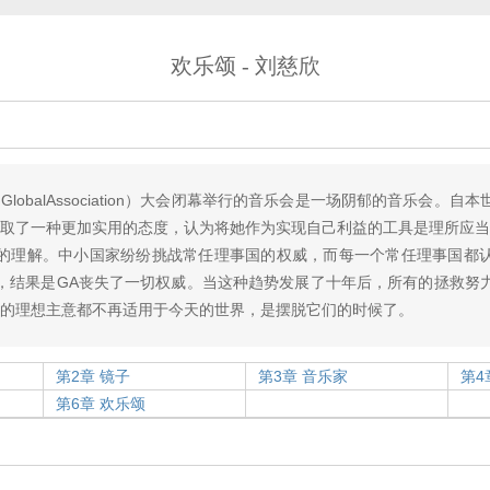
欢乐颂 - 刘慈欣
obalAssociation）大会闭幕举行的音乐会是一场阴郁的音乐会。自
采取了一种更加实用的态度，认为将她作为实现自己利益的工具是理所应当
的理解。中小国家纷纷挑战常任理事国的权威，而每一个常任理事国都
，结果是GA丧失了一切权威。当这种趋势发展了十年后，所有的拯救努
表的理想主意都不再适用于今天的世界，是摆脱它们的时候了。
第2章 镜子
第3章 音乐家
第4
第6章 欢乐颂