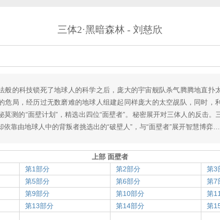
三体2·黑暗森林 - 刘慈欣
般的科技锁死了地球人的科学之后，庞大的宇宙舰队杀气腾腾地直扑太
的危局，经历过无数磨难的地球人组建起同样庞大的太空觇队，同时，
秘莫测的“面壁计划”，精选出四位“面壁者”。秘密展开对三体人的反击。
依靠由地球人中的背叛者挑选出的“破壁人”，与“面壁者”展开智慧博弈
上部 面壁者
第1部分
第2部分
第3
第5部分
第6部分
第7
第9部分
第10部分
第1
第13部分
第14部分
第1