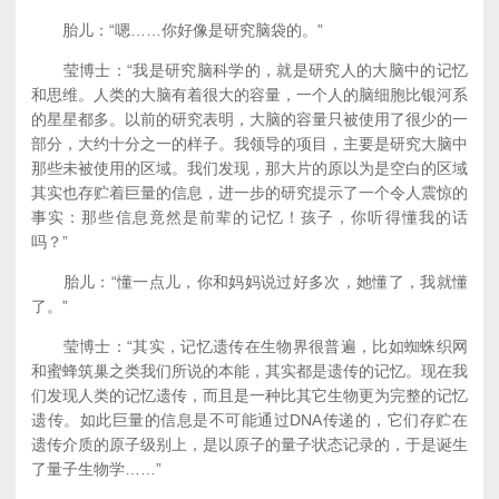
胎儿：“嗯……你好像是研究脑袋的。”
莹博士：“我是研究脑科学的，就是研究人的大脑中的记忆
和思维。人类的大脑有着很大的容量，一个人的脑细胞比银河系
的星星都多。以前的研究表明，大脑的容量只被使用了很少的一
部分，大约十分之一的样子。我领导的项目，主要是研究大脑中
那些未被使用的区域。我们发现，那大片的原以为是空白的区域
其实也存贮着巨量的信息，进一步的研究提示了一个令人震惊的
事实：那些信息竟然是前辈的记忆！孩子，你听得懂我的话
吗？”
胎儿：“懂一点儿，你和妈妈说过好多次，她懂了，我就懂
了。”
莹博士：“其实，记忆遗传在生物界很普遍，比如蜘蛛织网
和蜜蜂筑巢之类我们所说的本能，其实都是遗传的记忆。现在我
们发现人类的记忆遗传，而且是一种比其它生物更为完整的记忆
遗传。如此巨量的信息是不可能通过DNA传递的，它们存贮在
遗传介质的原子级别上，是以原子的量子状态记录的，于是诞生
了量子生物学……”