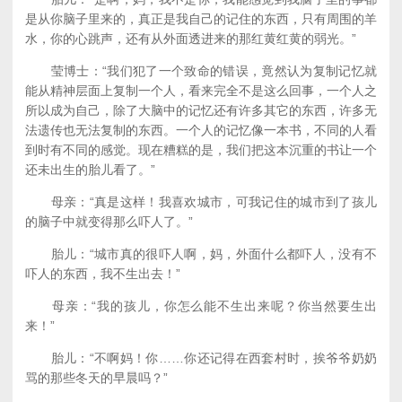
是从你脑子里来的，真正是我自己的记住的东西，只有周围的羊
水，你的心跳声，还有从外面透进来的那红黄红黄的弱光。”
莹博士：“我们犯了一个致命的错误，竟然认为复制记忆就
能从精神层面上复制一个人，看来完全不是这么回事，一个人之
所以成为自己，除了大脑中的记忆还有许多其它的东西，许多无
法遗传也无法复制的东西。一个人的记忆像一本书，不同的人看
到时有不同的感觉。现在糟糕的是，我们把这本沉重的书让一个
还未出生的胎儿看了。”
母亲：“真是这样！我喜欢城市，可我记住的城市到了孩儿
的脑子中就变得那么吓人了。”
胎儿：“城市真的很吓人啊，妈，外面什么都吓人，没有不
吓人的东西，我不生出去！”
母亲：“我的孩儿，你怎么能不生出来呢？你当然要生出
来！”
胎儿：“不啊妈！你……你还记得在西套村时，挨爷爷奶奶
骂的那些冬天的早晨吗？”