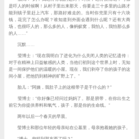
是吓人的时候啊！从村子里出来那天，你要走三十多里的山路才
能到镇子里赶上汽车，那路好难走的。当时你兜里只有十六块
钱，花完了怎么办呢？谁知道到外面会遇到什么呢？还有大商
场，也很吓人的，那么多的人，像蚂蚁窝，我怕人，我怕那么多
的人……”
沉默……
莹博士：“现在我明白了进化为什么关闭人类的记忆遗传：
对于在精神上日益敏感的人类，当他们初到这个世界上时，无知
是一间保护他们的温暖的小屋。现在，我们剥夺了你的孩子的这
间小屋，把他扔到精神的旷野上了。”
胎儿：“阿姨，我肚子上的这根带子是干什么的？”
莹博士：“你好像已经问过妈妈了。那是脐带，在你出生之
前它为你提供养料和氧气，孩子，那是你的生命线。”
两年以后一个春天的早晨。
莹博士和那位年轻的母亲站在公墓里，母亲抱着她的孩子。
“博士，您找到那东西了吗？”