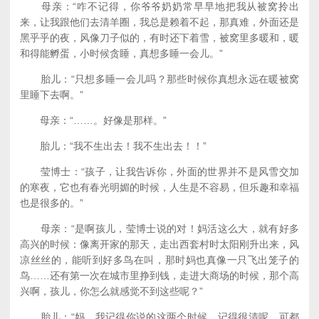
母亲：“咋不记得，你爷爷奶奶常早早地把我从被窝拎出
来，让我跟他们去清羊圈，我总是赖着不起，那真难，外面还是
黑乎乎的夜，风像刀子似的，有时还下着雪，被窝里多暖和，暖
和得能孵蛋，小时候贪睡，真想多睡一会儿。”
胎儿：“只想多睡一会儿吗？那些时候你真想永远在暖被窝
里睡下去啊。”
母亲：“……。好像是那样。”
胎儿：“我不生出去！我不生出去！！”
莹博士：“孩子，让我告诉你，外面的世界并不是风雪交加
的寒夜，它也有春光明媚的时候，人生是不容易，但乐趣和幸福
也是很多的。”
母亲：“是啊孩儿，莹博士说的对！妈活这么大，就有好多
高兴的时候：像离开家的那天，走出西套村时太阳刚升出来，风
凉丝丝的，能听到好多鸟在叫，那时妈也真像一只飞出笼子的
鸟……还有第一次在城市里挣到钱，走进大商场的时候，那个高
兴啊，孩儿，你怎么就感觉不到这些呢？”
胎儿：“妈，我记得你说的这两个时候，记得很清呢，可都