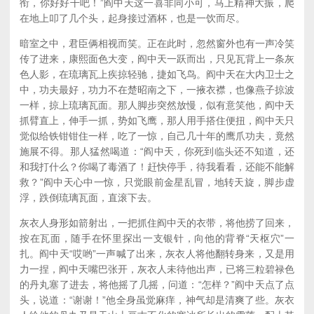
衔，你好好干吧！”阎中天这一喜非同小可，马上精神大振，爬
在地上叩了几个头，起身接过酒杯，也是一饮而尽。
暗室之中，君臣俩相视而笑。正在此时，忽然窗外也有一声冷笑
传了进来，康熙面色大变，阎中天一跃而出，只见瓦背上一条灰
色人影，在琉璃瓦上疾掠轻驰，捷如飞鸟。阎中天在大内卫士之
中，功夫最好，功力不在楚昭南之下，一掖衣襟，也像燕子掠波
一样，掠上琉璃瓦面。那人脚步突然放慢，似有意笑他，阎中天
抓臂直上，伸手一抓，势如飞鹰，那人用手搭住便扭，阎中天只
觉似给铁钳钳住一样，吃了一惊，自己几十年的鹰爪功夫，竟然
施展不得。那人猛然喝道：“阎中天，你死到临头还不知道，还
和我打什么？你喝了毒酒了！赶快停手，待我看看，还能不能解
救？”阎中天心中一惊，只觉眼前金星乱冒，地转天旋，脚步虚
浮，跌倒琉璃瓦面，直滚下去。
灰衣人身形如箭射出，一把抓住阎中天的衣带，将他捞了回来，
按在瓦面，随手在怀里探出一支银针，向他的背脊“天枢穴”一
扎。阎中天“哎哟”一声喊了出来，灰衣人将他翻转身来，又是用
力一捏，阎中天嘴巴张开，灰衣人未待他出声，已将三粒碧禄色
的丹丸塞了进去，将他摇了几摇，问道：“怎样？”阎中天点了点
头，说道：“谢谢！”他全身虽觉麻痒，神气却是清爽了些。灰衣