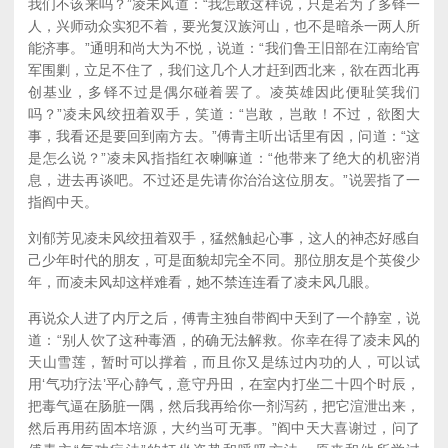
我们不该来吗？”凌未风道：“我怎敢这样说，只是若为了多铎一
人，兴师动众实犯不着，要光复汉族河山，也不是暗杀一两人所
能济事。”通明和尚大为不悦，说道：“我们鲁王旧部在江南给官
军围剿，立足不住了，我们这几个人才赶到西北来，欲在西北再
创基业，多铎不过是偶尔碰着罢了。凌英雄因此便耻笑我们
吗？”凌未风绞扭着双手，笑道：“岂敢，岂敢！不过，欲图大
事，我看还是要回到南方去。”傅青主听出话里有因，问道：“这
是怎么说？”凌未风指指红衣喇嘛道：“他带来了绝大的机密消
息，进去再谈吧。不过还是先请你治治这位朋友。”说罢指了一
指阎中天。
刘郁芳见凌未风绞扭着双手，猛然触起心事，这人的神态好感自
己少年时代的朋友，可是面貌却完全不同。那位朋友是个英俊少
年，而凌未风却这样难看，她不禁连连看了凌未风几眼。
再说众人进了内厅之后，傅青主独自带阎中天到了一个静室，说
道：“别人饮了这种毒酒，的确无法解救。你幸在得了凌未风的
天山雪莲，暂时可以撑着，而且你又是练过内功的人，可以试
用‘气功疗法’平心静气，意守丹田，在室内打坐二十四个时辰，
把毒气逼在肠脏一隅，然后我再给你一剂泻药，把它渲泄出来，
然后再用药固本培源，大约当可无事。”阎中天大喜谢过，问了