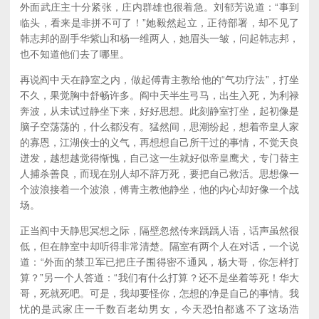
外面武庄主十分紧张，庄内群雄也很着急。刘郁芳说道：“事到
临头，看来是非拼不可了！”她毅然起立，正待部署，却不见了
韩志邦的副手华紫山和杨一维两人，她眉头一皱，问起韩志邦，
也不知道他们去了哪里。
再说阎中天在静室之内，做起傅青主教给他的“气功疗法”，打坐
不久，果觉胸中舒畅许多。阎中天半生弓马，出生入死，为利禄
奔波，从未试过静坐下来，好好思想。此刻静室打坐，起初像是
脑子空荡荡的，什么都没有。猛然间，思潮纷起，想着帝皇人家
的寡恩，江湖侠士的义气，再想想自己所干过的事情，不觉天良
迸发，越想越觉得惭愧，自己这一生就好似帝皇鹰犬，专门替主
人捕杀善良，而现在别人却不辞万死，要把自己救活。思想像一
个波浪接着一个波浪，傅青主教他静坐，他的内心却好像一个战
场。
正当阎中天静思冥想之际，隔壁忽然传来踽踽人语，话声虽然很
低，但在静室中却听得非常清楚。隔室有两个人在对话，一个说
道：“外面的禁卫军已把庄子围得密不通风，杨大哥，你怎样打
算？”另一个人答道：“我们有什么打算？还不是坐着等死！华大
哥，死就死吧。可是，我却要怪你，怎想的净是自己的事情。我
忧的是武家庄一千数百老幼男女，今天恐怕都逃不了这场浩