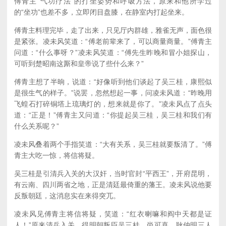
傅青主“气功疗法”的打坐姿势和呼吸方法，原来和他所学过
的“坐功”也差不多，立即闭目盘膝，在静室内打起坐来。
傅青主料理完毕，走了出来，只见厅内群雄，雅雀无声，面色很
是紧张。凌未风笑道：“傅老前辈来了，可以商量商量。”傅青主
问道：“什么事呀？”凌未风笑道：“傅先生昨晚和冒小姐探山，
可听到楚昭南这厮和皇帝说了些什么来？”
傅青主想了半晌，说道：“好像听到他们谈起了吴三桂，康熙似
是很生气的样子。”说罢，忽然想起一事，问凌未风道：“昨晚用
飞蝗石打碎铜塔上琉璃灯的，想来就是你了。”凌未风点了点头
道：“正是！”傅青主又问道：“你提起吴三桂，吴三桂和我们有
什么关系呢？”
凌未风叠着两个手指笑道：“大有关系，吴三桂就要叛清了。”傅
青主大吃一惊，将信将疑。
吴三桂是引清兵入关的大汉奸，当时官封“平西王”，开府昆明，
有云南、四川两省之地，正是清廷最倚重的藩王。凌未风说他要
反叛朝廷，这消息实在来得突兀。
凌未风见傅青主将信将疑，笑道：“红衣喇嘛和阎中天都是证
人！”原来清兵入关，得明朝叛臣吴三桂、尚可喜、耿仲明三人