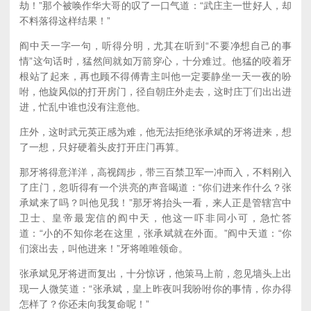
劫！”那个被唤作华大哥的叹了一口气道：“武庄主一世好人，却
不料落得这样结果！”
阎中天一字一句，听得分明，尤其在听到“不要净想自己的事
情”这句话时，猛然间就如万箭穿心，十分难过。他猛的咬着牙
根站了起来，再也顾不得傅青主叫他一定要静坐一天一夜的吩
咐，他旋风似的打开房门，径自朝庄外走去，这时庄丁们出出进
进，忙乱中谁也没有注意他。
庄外，这时武元英正感为难，他无法拒绝张承斌的牙将进来，想
了一想，只好硬着头皮打开庄门再算。
那牙将得意洋洋，高视阔步，带三百禁卫军一冲而入，不料刚入
了庄门，忽听得有一个洪亮的声音喝道：“你们进来作什么？张
承斌来了吗？叫他见我！”那牙将抬头一看，来人正是管辖宫中
卫士、皇帝最宠信的阎中天，他这一吓非同小可，急忙答
道：“小的不知你老在这里，张承斌就在外面。”阎中天道：“你
们滚出去，叫他进来！”牙将唯唯领命。
张承斌见牙将进而复出，十分惊讶，他策马上前，忽见墙头上出
现一人微笑道：“张承斌，皇上昨夜叫我吩咐你的事情，你办得
怎样了？你还未向我复命呢！”