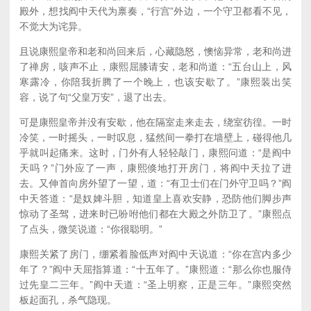
殿外，想找阎中天代为禀奏，“行宫”外边，一个守卫都看不见，
不觉大为诧异。
且说康熙皇帝和老和尚回来后，心藏隐怒，懊恼异常，老和尚进
了禅房，咳声不止，康熙屈膝请安，老和尚道：“五台山上，风
寒露冷，你陪我折腾了一个晚上，也该安歇了。”康熙装出笑
容，说了句“父皇万安”，退了出去。
可是康熙皇帝并没有安歇，他在隔室走来走去，绕室彷徨。一时
冷笑，一时摇头，一时叹息，猛然间一拳打在墙壁上，碰得他几
乎就叫起痛来。这时，门外有人轻轻敲门，康熙问道：“是阎中
天吗？”门外应了一声，康熙倏地打开房门，将阎中天拉了进
去。又伸首向房外望了一望，道：“有卫士们在门外守卫吗？”阎
中天答道：“是奴婢斗胆，知道皇上喜欢安静，恐防他们脚步声
惊动了圣驾，进来时已吩咐他们都在大殿之外防卫了。”康熙点
了点头，微笑说道：“你很聪明。”
康熙关紧了房门，绷紧着脸低声对阎中天说道：“你在宫内多少
年了？”阎中天屈指算道：“十五年了。”康熙道：“那么你也服侍
过先皇二三年。”阎中天道：“圣上明察，正是三年。”康熙突然
板起面孔，杀气隐现。