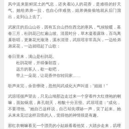
风中送来新鲜泥土的气息，还夹着沁人的花香，是难得的好天
气。她给弟弟一拉，也自心痒难熬，姐弟俩偷偷地就从后门溜
出，走到山上去了。
武家庄的后山山谷，因有五台山挡住西北的寒风，气候较暖，暮
春三月，杜鹃花已红遍山坡。清晨时分，草木凝着露珠，百鸟离
巢歌唱，更兼花光潋滟，溪水清澄，武琼瑶非常高兴，一边给弟
弟采花，一边就唱起了山歌：
春日里来，满山是杜鹃花。
杜鹃花呀，开得像朝霞，
远方的客人，歇一歇吧，
带上一朵花，让花香伴你转回家……
歌声未完，余音缭绕，忽然间武成化大声叫道：“姐姐！”
武琼瑶循声望去，只见山坳那边走过来一个穿着件大红僧袍的喇
嘛，面如锅底，鼻孔朝天，相貌十分丑怪。武琼瑶道：“成化，
不要理他。”她自己这样说，自己却先噗哧一声，笑了起来。她
从来未见过这样丑怪的人，觉得他的神情很是有趣。
那红衣喇嘛看见一个漂亮的小姑娘看着他笑，大踏步走来，叽哩