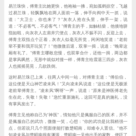
易兰珠快，傅青主比她更快，他袍袖一拂，宛如孤鹤掠空，飞越
过易兰珠，轻飘飘地在两人面前一落，伸手向阎中天一抓，说
道：“大卫士，你也来了？”灰衣人抢在头里，伸手一架，说
道：“不必客气，不必客气！”傅青主的手，如触枯柴，他倏地骈
指如戟，向灰衣人左肩井穴便点，灰衣人不躲不闪，反迎上去，
傅青主双指点个正着，灰衣人似毫无所觉，闲闲地笑道：“老前
辈不要和我开玩笑了！”他微微后退，双掌一揖，说道：“晚辈这
厢有礼了。”傅青主哪敢怠慢，也双掌合什，还他一揖，两边都
是掌风飒然，无形中就似对撞一样，傅青主给震退三四步，灰衣
人也摇摇晃晃，几欲跌倒。
这时易兰珠已上来，往两人中间一站，对傅青主道：“傅伯伯，
这位便是天山神芒凌未风！”又向凌未风说道：“这位便是无极派
老前辈傅青主。”凌未风“啊呀”一声，说道：“原来是神医傅老先
生在此，失敬！失敬！”急忙重新施礼，这回可是真的施礼，没
有掌风发出了。
傅青主见他称自己为“神医”，情知他只是佩服自己的医术，并不
是佩服自己的武功，微微一笑，心想：“你的武功是比我稍强一
点，但若说只几个照面便能打败楚昭南，却难令人置信。”他不
知凌未风与楚昭南很有渊源，楚昭南一见他出手的家数，便吓了