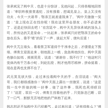
张承斌见了阎中天，也是十分惊讶，见他问起，只得恭顺地回答
道：“卑职昨夜搜查逃犯，没有搜着，想谒见皇上。皇上又没有
功夫，今天一大请早，鄂亲王就差遣我来了。”阎中天微微一笑
道：“皇上现在正在找你呢！我在这里拜会朋友，你不必进来
了，还是赶快回去吧！”在宫廷中，阎中天无异张承斌的顶头上
司，所传达的又是皇命，一比起来，张承斌只好把鄂亲王的命令
放在后头，垂手“喳”的应了一声，拔起大军，便向后退！
阎中天兀立墙头，看着禁卫军退得干干净净之后，才缓缓走下围
墙。傅青主迎面走来，朝他面上一瞧，急急将他扶住。阎中天面
色惨白如纸，摇摇晃晃，说道：“谢谢你，我不行了！”他这时只
觉体内有千万条小蛇，到处乱咬，刚才他用尽精神，拼命挺着，
现在是再也支撑不住了。
武元英见状大惊，走过来拉着阎中天的手，含泪说道：“阎大
哥，我们都很感激你！”阎中天面上露出一丝微笑，说道：“这是
我一生中所做的唯一好事，做了这件事，我死也死得瞑目
了！”说罢，双目一闪，傅青主捏着他的手，只觉脉息已断，叹
了一口气，默默无言地把他的尸体抱了起来。
韩志邦还不知阎中天已经断气，走过来问道：“还有得救么？”傅