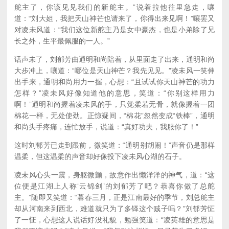
舵主了，你该见见我们的新舵主。”说着拉他往里急走，嚷
道：“刘大姐，我把天山神芒也请来了，你得出来见啊！”嚷罢又
对凌未风道：“我们这位新舵主乃是女中豪杰，也是小弟除了兄
长之外，生平最佩服的一人。”
话声未了，刘郁芳由通明和尚陪着，从里面走了出来，通明和尚
大步冲上，嚷道：“哪位是天山神芒？我先见见。”凌未风一笑伸
出手来，通明和尚用力一握，心想：“且试试你天山神芒的功力
怎样？”凌未风好像知道他的意思，笑道：“你别这样用力
啊！”通明和尚握着凌未风的手，只觉柔若无骨，就像握着一团
棉花一样，无处使劲。正惊疑间，“棉花”忽然变成“铁棒”，通明
和尚头手疼痛，连忙放手，说道：“真好功夫，我服你了！”
这时刘郁芳已走到跟前，微笑道：“通明别胡闹！”声音仍是那样
温柔，但这温柔的声音却好像投下凌未风心湖的石子。
凌未风心头一震，身躯微颤，故意作出懒洋洋的神气，道：“这
位便是江湖上人称‘云锦剑’的刘郁芳了吧？恭喜你做了总舵
主。”随即又笑道：“暮春三月，正是江南最好的季节，刘总舵主
却从河南来到西北，难道就只为了多铎这个贼子吗？”刘郁芳怔
了一怔，心想这人说话好没礼貌，勉强笑道：“凌英雄的意思是