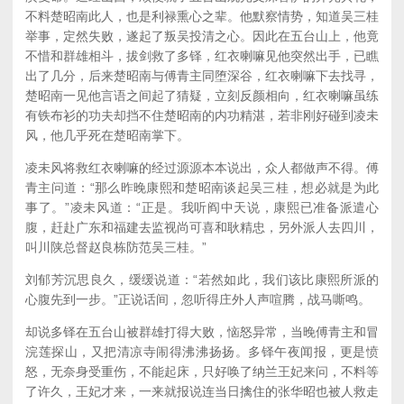
不料楚昭南此人，也是利禄熏心之辈。他默察情势，知道吴三桂
举事，定然失败，遂起了叛吴投清之心。因此在五台山上，他竟
不惜和群雄相斗，拔剑救了多铎，红衣喇嘛见他突然出手，已瞧
出了几分，后来楚昭南与傅青主同堕深谷，红衣喇嘛下去找寻，
楚昭南一见他言语之间起了猜疑，立刻反颜相向，红衣喇嘛虽练
有铁布衫的功夫却挡不住楚昭南的内功精湛，若非刚好碰到凌未
风，他几乎死在楚昭南掌下。
凌未风将救红衣喇嘛的经过源源本本说出，众人都做声不得。傅
青主问道：“那么昨晚康熙和楚昭南谈起吴三桂，想必就是为此
事了。”凌未风道：“正是。我听阎中天说，康熙已准备派遣心
腹，赶赴广东和福建去监视尚可喜和耿精忠，另外派人去四川，
叫川陕总督赵良栋防范吴三桂。”
刘郁芳沉思良久，缓缓说道：“若然如此，我们该比康熙所派的
心腹先到一步。”正说话间，忽听得庄外人声喧腾，战马嘶鸣。
却说多铎在五台山被群雄打得大败，恼怒异常，当晚傅青主和冒
浣莲探山，又把清凉寺闹得沸沸扬扬。多铎午夜闻报，更是愤
怒，无奈身受重伤，不能起床，只好唤了纳兰王妃来问，不料等
了许久，王妃才来，一来就报说连当日擒住的张华昭也被人救走