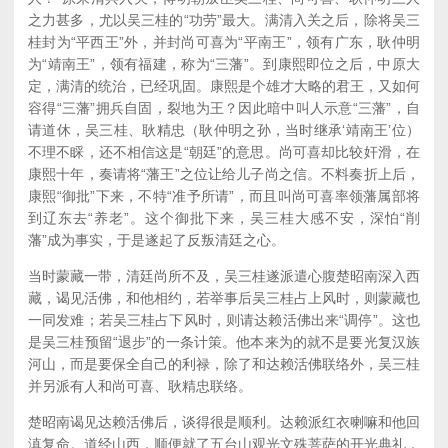
之力甚多，尤以吴三桂的“功劳”最大。满清入关之后，除将吴三
桂封为“平西王”外，并封尚可喜为“平南王”，领有广东，耿仲明
为“靖南王”，领有福建，称为“三藩”。到康熙即位之后，中原大
定，满清的统治，已经巩固。康熙是个雄才大略的君王，又如何
容得“三藩”拥兵自固，裂地为王？因此暗中叫人示意“三藩”，自
请道休，吴三桂、耿精忠（耿仲明之孙，当时继承‘靖南王’位）
不理不睬，还不相信这是“朝廷”的意思。尚可喜却比较奸滑，在
康熙十年，奏请将“藩王”之位让给儿子尚之信。不料奏折上后，
康熙“御批”下来，不特“准予所请”，而且叫尚可喜率领藩属部将
到辽东去“养老”。这个御批下来，吴三桂大感不安，深怕“削
藩”成为事实，于是遂起了反叛清廷之心。
当时蒙藏一带，清廷尚所不及，吴三桂遂派遣心腹楚昭南深入西
藏，谒见活佛，和他相约，若举事后吴三桂占上风时，则蒙藏也
一同发难；若吴三桂占下风时，则请达赖活佛出来“调停”。这也
是吴三桂预留“退步”的一条计策。他本来为的就不是要光复汉族
河山，而是要保全自己的利禄，除了和达赖活佛联络外，吴三桂
并另派有人和尚可喜、耿精忠联络。
楚昭南谒见达赖活佛后，谈得很是顺利。达赖派红衣喇嘛和他回
滇复命。道经山西，顺便就了五台山观光文殊菩萨的开光典礼，