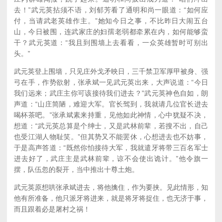
去！”武元英拈须不语，刘郁芳看了通明和尚一眼道：“如何应
付，当请武老英雄作主。”她知今日之事，不比昨日大闹五台
山，今日被围，连武家庄的妇孺老弱都牵累在内，如何能够蛮
干？武元英道：“我且到围墙上去看看，一众英雄暂时可别出
头。”
武元英登上围墙，只见庄外戈矛映日，三千禁卫军厚甲被身、强
弓在手，作势欲射，张承斌一见武元英出来，大声说道：“今日
我们远来；武庄主你可该接待我们进去？”武元英神色自如，朗
声道：“山庄简陋，难迎大军。官长驾到，我就请几位官长进去
喝杯茶吧。”张承斌素来持重，见他如此神情，心中犹疑不决，
想道：“武元英总算是个绅士，又是武林前辈，若搜不出，自己
也受江湖人物耻笑。”但其势又不能罢休，心想进去也不妨事，
于是高声答道：“既然你怕接待大军，我就遣牙将带三百名军士
进去好了，武庄主是武林前辈，谅不会使出诡计。”他令旗一
摆，队伍忽的裂开，当中推出十尊土炮。
武元英原想哄张承斌进去，将他擒住，作为要挟。见此情形，知
他有所准备，他只派牙将进来，就是将牙将捉住，也无济于事，
而且跟着必是屠村之祸！