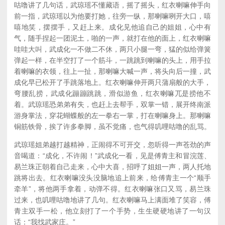
咕噜讲了几句话，武琼瑶不懂藏语，摇了摇头，红衣喇嘛伸手向
前一指，武琼瑶以为他要打她，往旁一纵，那喇嘛咧开大口，嘻
嘻地笑，摆摆手，又赶上来。成化见他追自己的姐姐，心中有
气，随手捏起一团泥土，啪的一声，就打在他的面上，红衣喇嘛
哇哇大叫，武成化一不做二不休，两只小腿一弯，猛的似给弹簧
弹起一样，在半空打了一个筋斗，一跳跳到喇嘛的头上，用手拉
着喇嘛的衣领，往上一扯，那喇嘛大喊一声，将头向后一撞，武
成化早已松开了手跳落地上。红衣喇嘛伸开两只蒲扇般的大手，
弯腰乱捞，武成化蹦蹦跳跳，滑似游鱼，红衣喇嘛兀是捞他不
着。武琼瑶恐弟弟有失，也赶上去帮手，双掌一错，展开终南派
游身掌法，穿花蝴蝶般的左一拳右一掌，打在喇嘛身上。那喇嘛
铜筋铁骨，挨了许多拳脚，虽不觉痛，也气得叽哩咕噜的乱骂。
武琼瑶姐弟越打越精神，正闹得不可开交，忽听得一声苍劲的声
音喝道：“成化，不许闹！”武成化一看，见是傅青主和冒浣莲、
易兰珠正朝着自己走来，心中大喜，招呼了姐姐一声，两人托地
跳将出去。红衣喇嘛没头没脑地追上前来，给傅青主一个“顺手
牵羊”，将他两手拿着，动弹不得。红衣喇嘛张口又骂，易兰珠
过来，也叽哩咕噜地讲了几句。红衣喇嘛马上满面堆了笑容，傅
青主双手一松，他立刻打了一个手势，生生硬硬地讲了一句汉
话：“我找武家庄。”