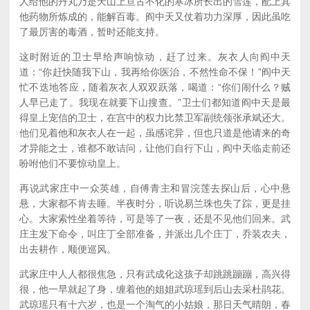
人给他的丹丸乃是天山上亘古不化的寒冰所长出的雪莲，配上其
他药物所炼成的，能解百毒。阎中天又仗着功力深厚，因此虽吃
了最厉害的毒酒，暂时还能支持。
这时附近的卫士早给声响惊动，赶了过来。灰衣人向阎中天
道：“你赶快随我下山，我再给你医治，不然性命不保！”阎中天
忙不迭地答应，随着灰衣人双双跃落，喝道：“你们闹什么？贼
人早已走了。我现在就要下山搜查。”卫士们都知道阎中天是最
得皇上宠信的卫士，在宫中的权力比禁卫军副统领张承斌还大。
他们见着他和灰衣人在一起，虽感诧异，但也只道是他请来的奇
才异能之士，谁都不敢诘问，让他们自行下山，阎中天临走前还
吩咐他们不要惊动皇上。
再说武家庄中一众英雄，自傅青主和冒浣莲去探山后，心中悬
悬，大家都不肯去睡。半夜时分，听说易兰珠也失了踪，更是挂
心。大家索性坐着等待，可是等了一夜，还是不见他们回来。武
庄主发下命令，叫庄丁全部准备，并派出几个庄丁，乔装农夫，
出去耕作，顺便巡风。
武家庄中人人都很焦急，只有武成化这孩子却跳跳蹦蹦，高兴得
很，他一早就起了身，缠着他的姐姐武琼瑶到后山去采杜鹃花。
武琼瑶只有十六岁，也是一个淘气的小姑娘，那日天气晴朗，春