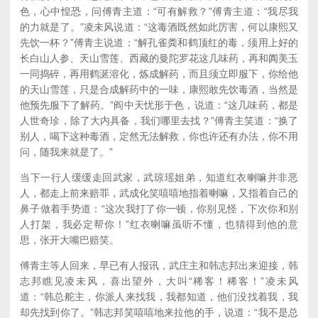
色，心中惶恐，问傅青主道：“可有解救？”傅青主道：“我尽我
的力就是了。”凌未风说道：“这毒酒既然如此厉害，何以康熙又
先饮一杯？”傅青主说道：“解孔雀粪和鹤顶红的毒，须用上好的
长白山人参、天山雪莲、西藏的曼陀罗花这几味药，再和阗美玉
一同捣碎，再用鹤涎溶化，炼成解药，而且须立即服下，你给他
的天山雪莲，只是合成解药中的一味，康熙敢先饮毒酒，当然是
他预先服下了解药。”阎中天忧形于色，说道：“这几味药，都是
人世奇珍，除了大内具备，我们哪里去找？”傅青主笑道：“换了
别人，喝下这种毒酒，定然无法解救，你也许还有办法，你不用
问，随我来就是了。”
当下一行人缓缓走回武家，武琼瑶姐弟，知道红衣喇嘛并非恶
人，都走上前来赔罪，武成化笑嘻嘻地指着喇嘛，又指着自己的
鼻子做着手势道：“这次我打了你一顿，你别见怪，下次你和别
人打架，我必定帮你！”红衣喇嘛虽听不懂，也猜得到他的意
思，张开大嘴巴赔笑。
傅青主等人回来，早已有人报讯，武庄主和韩志邦出来迎接，韩
志邦瞧见凌未风，喜出望外，大叫“稀客！稀客！”凌未风
道：“韩总舵主，你派人来找我，我都知道，他们没找着我，我
却先找到你了。”韩志邦笑嘻嘻地来拉他的手，说道：“我不是总