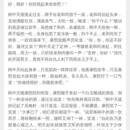
好，很好！你扶我起来坐坐吧！”
阎中天慢慢走过去，两手在老和尚胁下一架，老和尚抬起头来，
见他满眼红丝，满面杀气，大吃一惊，喝道：“你干什么？”顺治
到底是做过皇帝，虽然做了和尚，余威犹在，阎中天给他一喝，
两手猛然一松，全身似患了发冷病一般，抖个不止，老和尚失了
倚靠，一跤跌落床下。康熙急颤声厉叱道：“你，你，你还不好
好、服侍父皇？”阎中天定了定神，一弯腰将老和尚挟起，闭住
眼睛，用力一挟，只听得老和尚惨叫一声：“玄烨，你好！”清代
的开国君主，竟然不死在仇人剑下而死在儿子手上。
阎中天站起身来，只觉肌肉一阵阵痉挛，他看康熙皇帝，只见康
熙也似大病初愈一样，面如死灰。良久良久，康熙吁了一口气
道：“你做得很好，你随朕来吧。”
阎中天随康熙回到邻室，康熙随手拿起一个白玉雕成的酒壶，倒
了一杯淡绿的酒，递过去说道：“你先喝杯酒压压惊。”阎中天猛
的记起了吴梅村，冷汗直流，迟迟疑疑，不敢骤接。康熙笑了一
笑道：“大事已了，咱们君臣都该干一杯。”说罢将杯中的酒一饮
而尽，将杯翻转来一照，随即又倒了一杯，笑道：“自此你乃是
朕最心腹之人，明天起你就做禁卫军的首领吧，外加太子少保