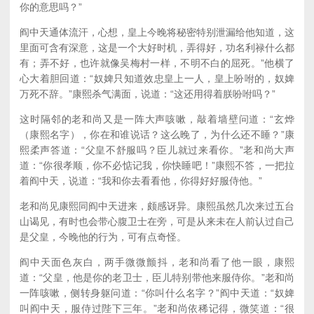
你的意思吗？”
阎中天通体流汗，心想，皇上今晚将秘密特别泄漏给他知道，这
里面可含有深意，这是一个大好时机，弄得好，功名利禄什么都
有；弄不好，也许就像吴梅村一样，不明不白的屈死。”他横了
心大着胆回道：“奴婢只知道效忠皇上一人，皇上吩咐的，奴婢
万死不辞。”康熙杀气满面，说道：“这还用得着朕吩咐吗？”
这时隔邻的老和尚又是一阵大声咳嗽，敲着墙壁问道：“玄烨
（康熙名字），你在和谁说话？这么晚了，为什么还不睡？”康
熙柔声答道：“父皇不舒服吗？臣儿就过来看你。”老和尚大声
道：“你很孝顺，你不必惦记我，你快睡吧！”康熙不答，一把拉
着阎中天，说道：“我和你去看看他，你得好好服侍他。”
老和尚见康熙同阎中天进来，颇感讶异。康熙虽然几次来过五台
山谒见，有时也会带心腹卫士在旁，可是从来未在人前认过自己
是父皇，今晚他的行为，可有点奇怪。
阎中天面色灰白，两手微微颤抖，老和尚看了他一眼，康熙
道：“父皇，他是你的老卫士，臣儿特别带他来服侍你。”老和尚
一阵咳嗽，侧转身躯问道：“你叫什么名字？”阎中天道：“奴婢
叫阎中天，服侍过陛下三年。”老和尚依稀记得，微笑道：“很