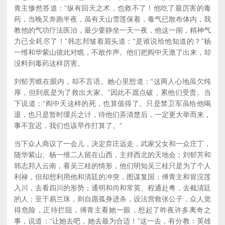
青主惨然答道：“纵有回天之术，也救不了！他吃了最厉害的毒
药，当晚又奔跑半夜，虽有天山雪莲保着，毒气已散布体内，我
教他的气功疗法医治，最少要静坐一天一夜，他这一闹，精神气
力已全耗尽了！”韩志邦皱着眉头道：“是谁说给他知道的？”杨
一维和华紫山彼此对瞧，不敢作声。他们把阎中天激了出来，却
没料到毒药这样厉害。
刘郁芳瞧在眼内，却不言语。她心里想道：“这两人心地虽欠纯
厚，但到底是为了救出大家。”因此不愿点破，累他们受责。当
下说道：“阎中天这样的死，也算值得了。只是禁卫军虽给他喝
退，也只是暂时缓兵之计，待他们弄清楚后，一定更大举而来，
事不宜迟，我们也该早作打算了。”
当下众人商议了一会儿，决定弃庄远走，武家父女和一众庄丁，
随华紫山、杨一维二人留在山西，主持西北的天地会；刘郁芳和
韩志邦入云南，看吴三桂的情形，他们明知吴三桂只是为了个人
利禄，但却想利用他和清廷的冲突，图谋复国；傅青主和冒浣莲
入川，去看四川的形势；通明和尚和常英、程通赴粤，去截清廷
的人；至于易兰珠，则自愿孤身进杀，设法营救张公子，众人觉
得危险，正待拦阻，傅青主看她一眼，想起了昨夜许多离奇之
事，说道：“让她去吧，她去最为合适！”这一去，有分教：英雄