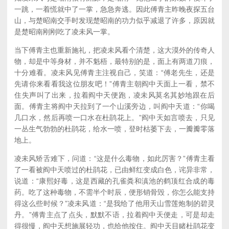
一跳，一着慌就中了一掌，急急奔逃。因此傅青主昨晚夜探五台
山，与楚昭南交手时发现楚昭南的功力似乎减退了许多，原因就
是楚昭南刚刚吃了凌未风一掌。
当下傅青主也重新施礼，把凌未风看个清楚，这大漠外的传奇人
物，却是中等身材，并不魁梧，最特别的是，面上有两道刀痕，
十分难看。凌未风见傅青主注视自己，笑道：“傅老先生，还是
先请你来看看我这位朋友吧！”傅青主朝阎中天面上一看，禁不
住失声叫了出来，拉着阎中天便跑，凌未风莫名其妙地跟在后
面。傅青主将阎中天拉到了一个山溪旁边，叫阎中天道：“你喝
几口水，然后再喷一口水在杜鹃花上。”阎中天如言喷去，只见
一丛生气勃勃的杜鹃花，给水一喷，登时枯萎下去，一瓣瓣零落
地上。
凌未风矫舌难下，问道：“这是什么毒物，如此厉害？”傅青主看
了一看被阎中天喷过的杜鹃花，已由鲜红变成白色，诧异非常，
说道：“康熙好毒，这是西藏的孔雀粪和滇池的鹤顶红合成的毒
药。吃了这种毒物，不需半个时辰，便形销骨毁，你怎么能支持
得这么些时候？”凌未风道：“是我给了他用天山雪莲炮制的碧灵
丹。”傅青主点了点头，默默不语，拉着阎中天便走，可是却走
得很慢，阎中天想施展轻功，也给他按住。阎中天目睹杜鹃花变