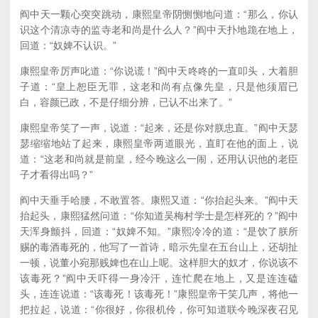
阎中天一颗心突突跳动，康熙皇帝阴恻恻地问道：“那么，你认
识这个清凉寺的监寺老和尚是什么人？”阎中天扑地跪在地上，
回道：“奴婢不认识。”
康熙皇帝厉声叱道：“你说谎！”阎中天咚咚的一直叩头，大着胆
子道：“皇上恕臣无罪，这老和尚有点像先皇，只是他须眉已
白，容颜已政，不是仔细分辨，已认不出来了。”
康熙皇帝笑了一声，说道：“起来，还是你对朕忠直。”阎中天瑟
瑟缩缩地站了起来，康熙皇帝两道眼光，直盯在他的面上，说
道：“这老和尚就是前皇，经今晚这么一闹，还用认识他的老臣
子才看得出吗？”
阎中天垂手哈腰，不敢置答。康熙又道：“你抬起头来。”阎中天
抬起头，康熙猛然问道：“你知道吴梅村学士是怎样死的？”阎中
天浑身颤抖，回道：“奴婢不知。”康熙冷冷的道：“是饮了朕所
赐的毒酒毒死的，他写了一首诗，暗示先皇在五台山上，还胡扯
一顿，说董小宛那贱婢也在山上呢。这样胆大的奴才，你说该不
该毒死？”阎中天吓得一身冷汗，连忙爬在地上，又是连连磕
头，连连说道：“该毒死！该毒死！”康熙皇帝干笑几声，将他一
把拉起，说道：“你很好，你很机伶，你可知道联今晚深夜召见