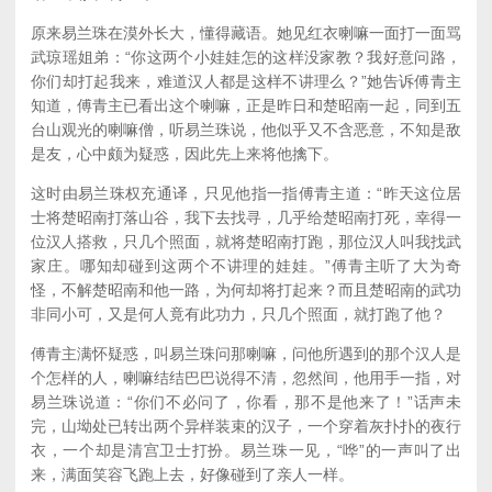
原来易兰珠在漠外长大，懂得藏语。她见红衣喇嘛一面打一面骂
武琼瑶姐弟：“你这两个小娃娃怎的这样没家教？我好意问路，
你们却打起我来，难道汉人都是这样不讲理么？”她告诉傅青主
知道，傅青主已看出这个喇嘛，正是昨日和楚昭南一起，同到五
台山观光的喇嘛僧，听易兰珠说，他似乎又不含恶意，不知是敌
是友，心中颇为疑惑，因此先上来将他擒下。
这时由易兰珠权充通译，只见他指一指傅青主道：“昨天这位居
士将楚昭南打落山谷，我下去找寻，几乎给楚昭南打死，幸得一
位汉人搭救，只几个照面，就将楚昭南打跑，那位汉人叫我找武
家庄。哪知却碰到这两个不讲理的娃娃。”傅青主听了大为奇
怪，不解楚昭南和他一路，为何却将打起来？而且楚昭南的武功
非同小可，又是何人竟有此功力，只几个照面，就打跑了他？
傅青主满怀疑惑，叫易兰珠问那喇嘛，问他所遇到的那个汉人是
个怎样的人，喇嘛结结巴巴说得不清，忽然间，他用手一指，对
易兰珠说道：“你们不必问了，你看，那不是他来了！”话声未
完，山坳处已转出两个异样装束的汉子，一个穿着灰扑扑的夜行
衣，一个却是清宫卫士打扮。易兰珠一见，“哗”的一声叫了出
来，满面笑容飞跑上去，好像碰到了亲人一样。