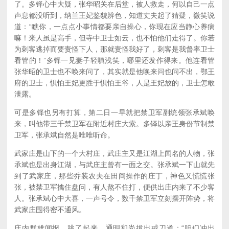
了。多铎心中大疑，张华昭关在后堂，被人救走，何以自己一点
声息都没听到，纳兰王妃鉴貌辨色，知道丈夫起了猜疑，微笑说
道：“瞧你，一点点小事情都要亲自操心，你现在应当静心养病
嘛！来人虽是高手，但寺中卫士如云，也不怕他们走得了。你若
为刺客逃掉而要责怪下人，那就责怪我好了，刺客是我督率卫士
看管的！”多铎一见妻子轻嗔浅笑，哪里还发作得来。他连看管
张华昭的卫士也不唤来问了，其实就是他唤来问也问不出，鄂王
府的卫士，惧怕王妃更胜于惧怕王爷，人是王妃放的，卫士怎敢
泄露。
可是多铎也另有打算，第二日一早就把禁卫军副统领张承斌唤
来，叫他带三千禁卫军在附近村庄大索。多铎以亲王身份节制禁
卫军，张承斌自然是唯唯听命。
武家庄是山下的一个大村庄，武庄主又是江湖上闻名的人物，张
承斌也是出身江湖，与武庄主曾有一面之交。张承斌一下山就先
到了武家庄，那些乔装农夫在田间操作的庄丁，神色又慌慌张
张，被禁卫军擒住盘问，有人熬不住打，便供出庄内来了不少客
人。张承斌心中大喜，一声号令，数千禁卫军立刻摆开阵势，将
武家庄围得密不通风。
庄内群雄闻报，跳了起来。通明和尚拔出戒刀道：“咱们冲出