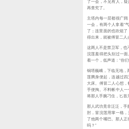
了一会，不见有人，疑
再查究了。
主塔内每一层都很广阔
一会，有两个人拿着“
了；连里面的也吹熄了
得出来，就被傅冒二人
这两人不是禁卫军，也
浣莲羞得把头别过一面
着一个，低声道：“你
铜塔巍峨，下临无地，
莲腾身便起，连越过四
大床。傅冒二人心想，
手便掏。不料帐中人一
将那人手腕刁住，匕首
那人武功竟非泛泛，手
肘，冒浣莲用掌一格，
了他两个嘴巴。那人正
吗？”