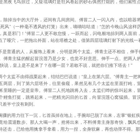
是黑夜飞鸟掠过，又疑琉璃灯是狂风卷起的砂石偶然打熄的，他们索性
，除掉当中的大厅外，还间有几间房间。傅冒二人一闪入内，也以暗器
气死风”（一种毫不透风的灯笼）出来，嘀嘀咕咕道：“怎的今晚山风这样
，真是邪门！”傅冒二人更不敢怠慢，一跃而起，闪电般地掠到两人面前
点了哑穴，一把拖出外面，站在塔檐之处，借第四层琉璃灯射下的光线一
不是普通的人，从服饰上看来，分明是两个太监。傅青主还不相信，伸手往
。傅青主猛的醒起冒浣莲乃是少女，也觉不好意思。伸手一点。把两人
们快说，皇上是不是来了？在哪一层？若敢不说，就把你们推下塔去！”
两个太监不由得战栗起来，结结巴巴说道：“皇上在第六层。”傅青主一把
五两层，到了第六层塔外，往里偷窥，果然见有几个太监在里面打盹，
帐里睡的一定是皇帝。傅冒二人托地跳将入去，太监们哗的惊叫起来，
个鲤鱼打挺，跳将起来，一把精光闪目的匕首，向冒浣莲心窝猛插。冒
只差半寸没有刺到。
腕骤的用力往下一沉，匕首虽掉在地上，手腕却已脱了出来，左掌“银虹疾
竟给震退数步。那人大喝一声，抢将出来，不料傅青主身形奇快，飘风
待还击，已给他用擒拿手拿着，用力一捏，全身软麻，再也动弹不得。那