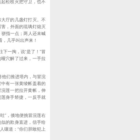
点起松枝火把守卫，也不
将大厅的几盏灯打灭。不
厉害，外面的琉璃灯熄灭
，骈指一点；两人还未喊
看，几乎叫出声来！
下一掏，说“是了！”冒
的哑穴解了过来，一手拉
将他们推进塔内，与冒浣
室中有一张黄绫帐盖着的
冒浣莲一把拉开黄帐，伸
浣莲身手矫捷，一反手就
吐”，倏地便挑冒浣莲右
也似的欺身直进，信手给
人嚷道：“你们胆敢犯上