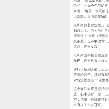
睛道：“那么是我的母
色相，到如今色空幻灭
尚道：“也罢，你既然
天默默无言地跟在后面
老和尚拉着冒浣莲走出
独战卫士。老和尚问冒
康熙道：“玄烨（康熙
虽不愿，但不敢违背，
道谢，也不发言。
老和尚左手拉着冒浣莲
作声，也不敢跟上前去
这行人所到之处，卫士
覆荫的园子。其时残星
对冒浣莲说道：“这里
这个老和尚正是顺治皇
莲，心中郁郁，整日无
宫女把董小宛乱棍打死
小宛立了个衣冠冢。