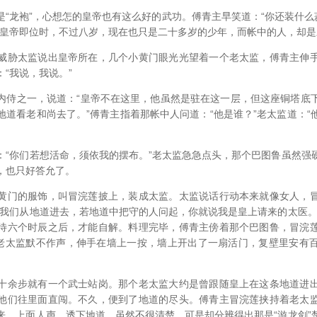
“龙袍”，心想怎的皇帝也有这么好的武功。傅青主早笑道：“你还装什么
熙皇帝即位时，不过八岁，现在也只是二十多岁的少年，而帐中的人，却
威胁太监说出皇帝所在，几个小黄门眼光光望着一个老太监，傅青主伸
“我说，我说。”
内侍之一，说道：“皇帝不在这里，他虽然是驻在这一层，但这座铜塔底
地道看老和尚去了。”傅青主指着那帐中人问道：“他是谁？”老太监道：“
：“你们若想活命，须依我的摆布。”老太监急急点头，那个巴图鲁虽然强
，也只好答允了。
黄门的服饰，叫冒浣莲披上，装成太监。太监说话行动本来就像女人，
带我们从地道进去，若地道中把守的人问起，你就说我是皇上请来的太医。
待六个时辰之后，才能自解。料理完毕，傅青主傍着那个巴图鲁，冒浣
”老太监默不作声，伸手在墙上一按，墙上开出了一扇活门，复壁里安有
十余步就有一个武士站岗。那个老太监大约是曾跟随皇上在这条地道进
他们往里面直闯。不久，便到了地道的尽头。傅青主冒浣莲挟持着老太
来。上面人声，透下地道，虽然不很清楚，可是却分辨得出那是“游龙剑”