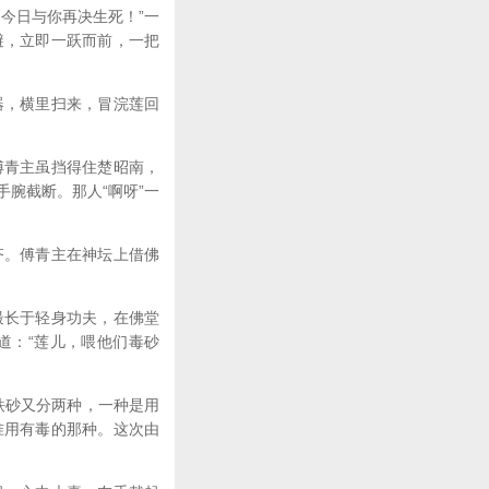
今日与你再决生死！”一
避，立即一跃而前，一把
器，横里扫来，冒浣莲回
傅青主虽挡得住楚昭南，
腕截断。那人“啊呀”一
齐。傅青主在神坛上借佛
最长于轻身功夫，在佛堂
道：“莲儿，喂他们毒砂
铁砂又分两种，一种是用
准用有毒的那种。这次由