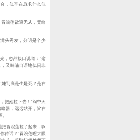
开合，似乎在恳求什么似
，冒浣莲欲避无从，竟给
上满头秀发，分明是个少
光，忽然接口说道：“这
久，又喃喃自语地似问非
？她到底是生是死？是在
，把她拉下去！”阎中天
扣暗器，远远站开，旨在
福。
地把冒浣莲拉了起来，叹
你传话？”冒浣莲瞪大眼