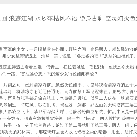
回 浪迹江湖 水尽萍枯风不语 隐身古刹 空灵幻灭
着面罩的少女，一只眼睛露在外面，顾盼之间，光采照人，就如黑漆漆
。那少女见傅冒追上，灿然一笑，说道：“各走各的吧！”从别的山径跑了
浣莲正待追去看看是谁，傅青主一把拉着她道：“别追她，她就是今天出
我们一路。”冒浣莲心想：怎的这少女行径如此神秘？
，片刻之间，已到清凉寺前。虽然夜色如墨，可是环绕着清凉寺的五个
琉璃灯，将清凉寺附近照得通明。而寺前禁卫军巡逻来往，显见防守得
手，而且每张弓都是箭在弦上，气氛很是紧张。傅冒二人伏在一块岩石
忽然刮过一阵狂风，砂石乱飞。就在这一刹那，那左面的大铜塔第三层
条人影凌空飞上，禁卫军哗然大呼，弓箭纷纷向空射去。忙乱中又是一
又一齐熄灭。傅青主急拉着冒浣莲，喝一声：“快起”，两人趁忙乱昏黑中
，将手一按，身子凭空弹起，越过了第二层就到了第三层，两人一闪，
绝顶功夫的武林高手，那琉璃灯是被人以飞蝗石之类的暗器，用重手法打灭