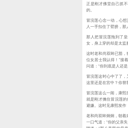
正是刚才佛堂自己抓不
的。
冒浣莲心念一动，心想
人一手扣住了臂膀，那
那人把冒浣莲拖到了皇
女，身上穿的却是太监
这时老和尚双眸已豁，
位女居士我认得！”接
问道：“你到底是人还
冒浣莲这时心中了了，
这里还是在宫中？你替
冒浣莲这么一闹，康熙
就是刚才擒住冒浣莲的
避嫌。这时见康熙发作
老和尚双眸炯炯，朝着
一口气道：“你的父亲