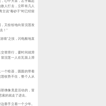
起，心中大喜，左手戴起
的敌人打去，立即有几人
主说“毒砂子”时已经留
围，又纷纷地向冒浣莲发
去！”
游墙”之技，闪电般地直
足交替滑行，霎时间就滑
。冒浣莲一人在瓦面上滑
上一个暗器，圆圆的带着
浣莲收势不住，整个人从
料那佛像竟是活动的，冒
思索的就走了进去。
旁边垂手立着一个少年。