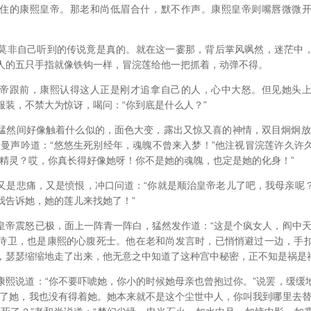
住的康熙皇帝。那老和尚低眉合什，默不作声。康熙皇帝则嘴唇微微
莫非自己听到的传说竟是真的。就在这一霎那，背后掌风飒然，迷茫中
人的五只手指就像铁钩一样，冒浣莲给他一把抓着，动弹不得。
帝跟前，康熙认得这人正是刚才追拿自己的人，心中大怒。但见她头
服装，不禁大为惊讶，喝问：“你到底是什么人？”
猛然间好像触着什么似的，面色大变，露出又惊又喜的神情，双目炯炯放
着曼声吟道：“悠悠生死别经年，魂魄不曾来入梦！”他注视冒浣莲许久许
是精灵？哎，你真长得好像她呀！你不是她的魂魄，也定是她的化身！”
又是悲痛，又是愤恨，冲口问道：“你就是顺治皇帝老儿了吧，我母亲呢
我告诉她，她的莲儿来找她了！”
皇帝震怒已极，面上一阵青一阵白，猛然发作道：“这是个疯女人，阎中天
侍卫，也是康熙的心腹死士。他在老和尚发言时，已悄悄避过一边，手
，瑟瑟缩缩地走了出来，他无意之中知道了这种宫中秘密，正不知是祸是
康熙说道：“你不要吓唬她，你小的时候她母亲也曾抱过你。”说罢，缓缓
失了她，我也没有得着她。她本来就不是这个尘世中人，你叫我到哪里去替