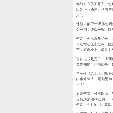
都给对方荡了开去。楚
口剑狠狠杀来。傅青主
抓去。
佛殿外的卫士听得楚昭
剑一挡，缓得一缓，康
傅青主使出浑身绝技，
却吃亏在孤掌难鸣，他
声，滚倒地上，傅青主
这神坛很是宽广，上面
像作掩护，穿来插去。
冒浣莲也给卫士们狠狠
内窜来窜去，滑如游鱼
子！”
原来傅青主长于医术，
毒药药液浸制过的，一
傅青主先叫她用，算得