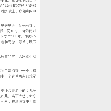
雾中花。董鄂妃偶然留下
诉我她到底怎样？”老和
，往外就走。康熙和阎中
，绕来绕去，剑光如练，
我一同来的。”老和尚对
不要与他为难。”康熙心
向老和尚微一颔首，既不
卫诧异非常，大家都不敢
就到了清凉寺中一个古槐
园中一个青草离离的荒冢
，更怀念她遗下的女儿浣
况如此。当下大怒，命令
了和尚，在清凉寺中为董