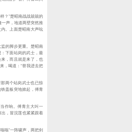
样？”楚昭南战战兢兢的
隆一声，地道两壁突然推
之内。上面楚昭南大声吆
太监的脚步更重。楚昭南
想：下面站岗的武士，最
会来，而且就是来了，也
来，喝道：“替我进去把
时那两个站岗武士也已惊
的铁盖板突地掀起，傅青
丁当作响。傅青主大叫一
滚出，冒浣莲也紧紧跟着
嗡嗡”一阵啸声，两把剑