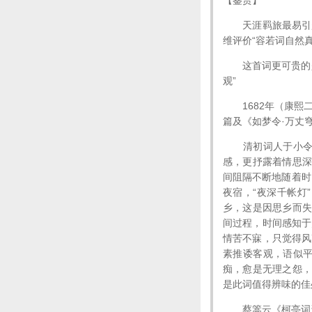
【鉴赏】
天涯羁旅最易引起
维评价“容若词自然真
这首词更可贵的是缠
观”
1682年（康熙二
篇及《如梦令·万丈穹
清初词人于小令每
感，更抒露着情思深
间阻隔不断地随着时
夜宿，“夜深千帐灯
乡，这是因思乡而失
间过程，时间感知于
情苦不寐，只觉得风
素推诿客观，语似
痴，愈是无理之怨，
是此词值得辨味的佳
蔡篙云《柯亭词论》