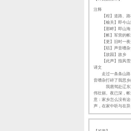
注释
【程】道路、路程
【榆关】即今山
【那畔】即山海关
【帐】军营的帐篷
【更】旧时一夜分
【聒】声音嘈杂
【故园】故乡
【此声】指风雪
译文
走过一条条山路，
音嘈杂打碎了我思
我扈驾赴辽东巡视
伟壮丽。夜已深，帐
意：家乡怎么没有这
声，在家中听与在异