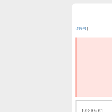
读读书
|
【译文及注释】