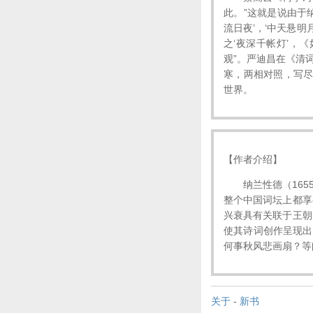
此。”这就是说由于
流日夜’，‘中天悬
之‘夜深千帐灯’，
观”。严迪昌在《清
寒，两相对照，写尽
世界。
【作者介绍】
纳兰性德（1655
整个中国词坛上都享
兴衰具有关联于王朝
使其诗词创作呈现出
何事秋风悲画扇？等
关于
-
新书