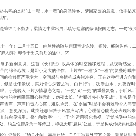
共鸣的是那“山一程，水一程”的身漂异乡、梦回家园的意境，信手拈来
切”。
绵而不颓废，柔情之中露出男儿镇守边塞的慷慨报国之志。一句“夜深
十一年）二月十五日，纳兰性德随从康熙帝诣永陵、福陵、昭陵告祭，
庐人醉》即作于出关前后的途中。[2]
多新创意境。这首《长相思》以具体的时空推移过程，及视听感受，
苦的绵长心境，是即小见大的佳作。上片在“一程”又“一程”的复叠吟哦
间的推移而严重增大，空间感与乡情构成尖锐冲突。正在这种行进方向
”，似是壮伟景观，实乃情心深苦之写。白日行军，跋涉山水，到夜深
眠。于是转入下片乡情思恋之笔。“一更”又“一更”的重叠复沓，于听风
乡情的空间阻隔而心烦意乱，怨夜太长。说“聒碎乡心梦不成”，其实是
声雪声，声声扣击入心窝，难以承受。在“乡园”时是不会有这种令人痛
平淡，意更深沉。此类迁怒归咎于风雪声写法，心理情态能充分表现出来
其怨愈显沉重。叠句和数字“一”、“千”的运用强化着视、听觉感受中的
处。纳兰性德身为一等侍卫，却极厌烦“扈从”公差，于是构成传统羁旅题
评价说：“纳兰小词，丰神迥绝。”“尤工写塞外荒寒之景，殆馗从时