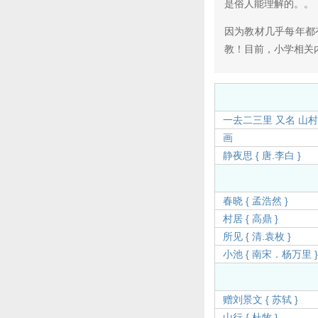
是俗人能理解的。。
因为教材几乎每年都
教！目前，小学相关
一去二三里 又名 山
画
静夜思 { 唐.李白 }
春晓 { 孟浩然 }
村居 { 高鼎 }
所见 { 清.袁枚 }
小池 { 南宋．杨万里 
赠刘景文 { 苏轼 }
山行 { 杜牧 }