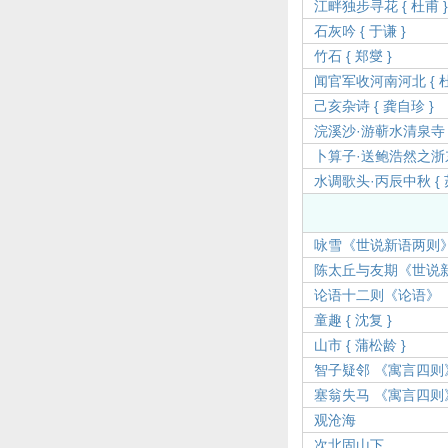
江畔独步寻花 { 杜甫 
石灰吟 { 于谦 }
竹石 { 郑燮 }
闻官军收河南河北 { 杜
己亥杂诗 { 龚自珍 }
浣溪沙·游蕲水清泉寺 {
卜算子·送鲍浩然之浙东 
水调歌头·丙辰中秋 { 
咏雪《世说新语两则
陈太丘与友期《世说
论语十二则《论语》
童趣 { 沈复 }
山市 { 蒲松龄 }
智子疑邻 《寓言四则
塞翁失马 《寓言四则
观沧海
次北固山下