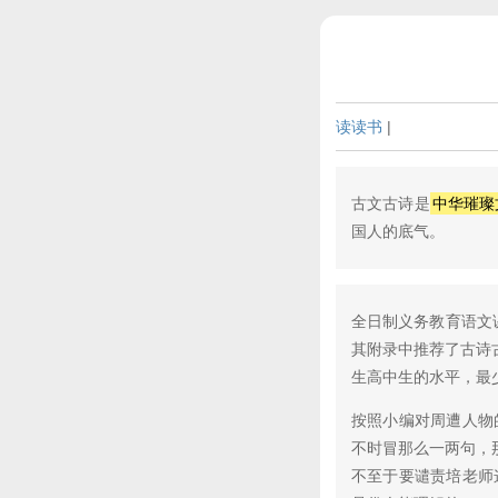
读读书
|
古文古诗是
中华璀璨
国人的底气。
全日制义务教育语文课
其附录中推荐了古诗
生高中生的水平，最
按照小编对周遭人物
不时冒那么一两句，那
不至于要谴责培老师