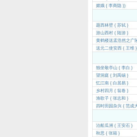
嫦娥 { 李商隐 }}
题西林壁 { 苏轼 }
游山西村 { 陆游 }
黄鹤楼送孟浩然之广陵 
送元二使安西 { 王维 }
独坐敬亭山 { 李白 }
望洞庭 { 刘禹锡 }
忆江南 { 白居易 }
乡村四月 { 翁卷 }
渔歌子 { 张志和 }
四时田园杂兴 { 范成大 
泊船瓜洲 { 王安石 }
秋思 { 张籍 }