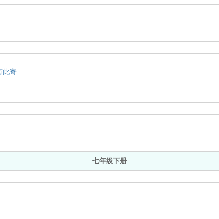
有此寄
七年级下册
》