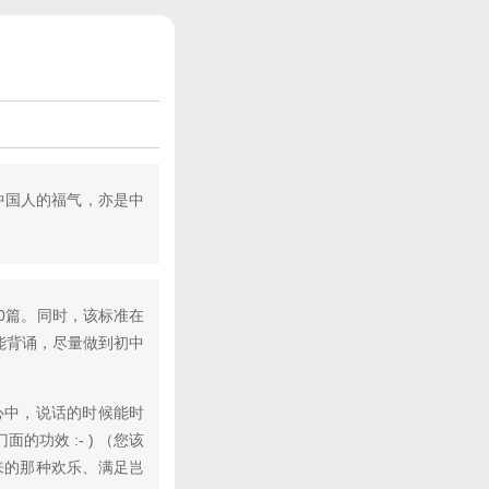
中国人的福气，亦是中
40篇。同时，该标准在
能背诵，尽量做到初中
心中，说话的时候能时
功效 :- ) （您该
来的那种欢乐、满足岂