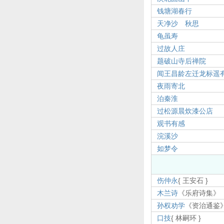
钱塘湖春行
天净沙 秋思
龟虽寿
过故人庄
题破山寺后禅院
闻王昌龄左迁龙标遥
夜雨寄北
泊秦淮
过松源晨炊漆公店
观书有感
浣溪沙
如梦令
伤仲永
{ 王安石 }
木兰诗
《乐府诗集》
孙权劝学
《资治通鉴
口技
{ 林嗣环 }