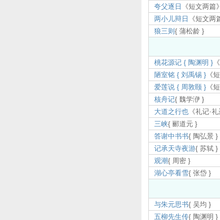
夸父逐日
《短文两篇
两小儿辩日
《短文两
狼三则
{ 蒲松龄 }
桃花源记 { 陶渊明 }
陋室铭 { 刘禹锡 }
《
爱莲说 { 周敦颐 }
《
核舟记
{ 魏学洢 }
大道之行也
《礼记·礼
三峡
{ 郦道元 }
答谢中书书
{ 陶弘景 }
记承天寺夜游
{ 苏轼 }
观潮
{ 周密 }
湖心亭看雪
{ 张岱 }
与朱元思书
{ 吴均 }
五柳先生传
{ 陶渊明 }