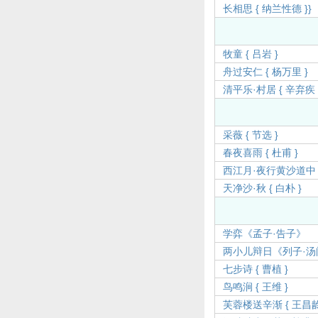
长相思 { 纳兰性德 }}
牧童 { 吕岩 }
舟过安仁 { 杨万里 }
清平乐·村居 { 辛弃疾 
采薇 { 节选 }
春夜喜雨 { 杜甫 }
西江月·夜行黄沙道中 {
天净沙·秋 { 白朴 }
学弈《孟子·告子》
两小儿辩日《列子·汤
七步诗 { 曹植 }
鸟鸣涧 { 王维 }
芙蓉楼送辛渐 { 王昌龄