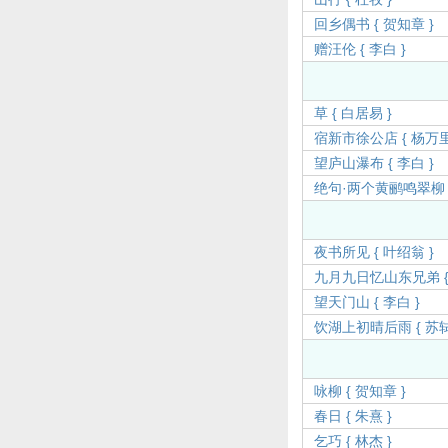
回乡偶书 { 贺知章 }
赠汪伦 { 李白 }
草 { 白居易 }
宿新市徐公店 { 杨万里
望庐山瀑布 { 李白 }
绝句·两个黄鹂鸣翠柳 {
夜书所见 { 叶绍翁 }
九月九日忆山东兄弟 { 
望天门山 { 李白 }
饮湖上初晴后雨 { 苏轼 
咏柳 { 贺知章 }
春日 { 朱熹 }
乞巧 { 林杰 }