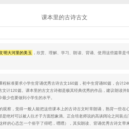
课本里的古诗古文
文明大河里的美玉
，欣赏、理解、学习、朗读、背诵、使用这些篇章是
程标准要求小学生背诵优秀古诗古文160篇，初中生背诵80篇，合计2
古文计120篇。课本里的古文古诗都是极其经典优秀的作品，建议朗读并
少最少也要做到小学生的水平。
的观察，觉得一般人能把这些课本上的古诗古文时常朗诵，熟背一些在
是绝对可以被人往才子方面想象滴。正合培老师说的高谈阔论之间装点门面的
这样的心态怎一个俗字了得吧，嘿嘿），其实朗读、背诵优秀古诗文带