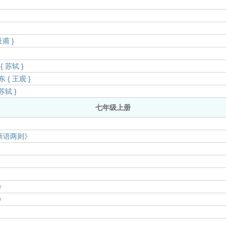
}
甫 }
 苏轼 }
{ 王观 }
苏轼 }
七年级上册
》
新语两则》
》
》