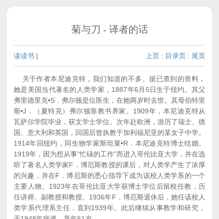
菊与刀 - 译者的话
读读书
|
上页
:
目录页
:
尾页
关于作者本尼迪克特，我们知道的不多。据已查到的资料，
她是美国当代著名的人类学家，1887年6月5日生于纽约。其父
弗里德里克•S．弗尔顿是位医生，在她两岁时去世。其母伯特里
斯•J．（夏特克）弗尔顿靠教书养家。1909年，本尼迪克特从
瓦萨尔学院毕业，获文学士学位。次年赴欧洲，游历了瑞士、德
国、意大利和英国，回国后曾执教于加利福尼亚的某女子中学。
1914年回纽约，同生物学家斯坦莱•R．本尼迪克特博士结婚。
1919年，因为想从事“忙碌的工作”而进入哥伦比亚大学，并在选
听了著名人类学家F．博厄斯教授的课后，对人类学产生了浓厚
的兴趣，并在F．博厄斯的悉心指导下成为该校人类学系的一个
主要人物。1923年在哥伦比亚大学获博士学位后留校任教，历
任讲师、副教授和教授。1936年F．博厄斯退休后，她任该校人
类学系代理系主任，直到1939年。此后继续从事教学和研究，
于1948年病逝，享年61岁。