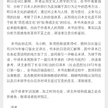
和日语词汇解释。作者运用文化人类学的方法，在书中着重描
写、分析了日本人的外部行为及深藏于其行为之中的思考方法，
即日本文化的诸模式；通过对义务与人情、恩与责任、义务与义
理的比较，考察了日本人的价值体系，从而得出日本文化是不同
于欧美“罪恶感文化”的“耻辱感文化”的结论。本书夹叙夹议，读
起来颇有趣味。但由于作者本人的局限，本书在理论、事实以及
分析方面难免有某些不妥之处，请读者注意分析鉴别。
本书由孙志民、马小鹤、朱理胜根据查理•E．图特尔出版公
司1974年修订版全文译出，书末的日语词汇解释，因中译本已
在各处需说明的地方加了注，故同索引一并略去未译。为便于阅
读，中译本末尾附录了一篇日本学者的《评价与批判》，供读者
参考。译文参照了长谷川松治的日译本（社会思想社1972年改
订第一版）。全书由庄锡昌校订。本书在翻译过程中，曾得到田
汝康教授、吴杰教授和张荫桐教授的帮助，顾晓鸣和顾云深同志
以及日本留学生白石亦对译文提过宝贵的意见，谨致谢意。
由于译者学识浅陋，加之时间仓促，译文舛错和疏漏之处在
所难免，敬请读者批评指正。
译者