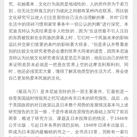
究。在她看来，文化行为虽然是地域性的，人的所作所为千差万
别，但无论怎样孤立的行为彼此之间都有某种内在联系。而比较
文化研究可以使人们注意那些自己没办法理解的事，并对“日常
生活中的琐碎习惯和家常事务中一切公认的判断”进行深究。本
尼迪克特认为其结果是令人吃惊的，因为“当这些最不引人注目
的东西被投射在全民族的屏幕上时，它们对一个民族未来的影响
远比外交家们签署的条约的影响要大得多。”但是承认并尊重差
别的比较文化研究者势必会遭到世界大同者的谴责，因而本尼迪
克特认为比较文化研究者应该是坚忍不拔的，他应以自己的研究
来证明差异未必就是一把悬在世界上空的达摩克利斯利剑。同
时，他还必须宽宏大量，懂得了解其他类型的生活方式，将会使
自己更加热爱本民族的文化。
《菊花与刀》是本尼迪克特的另一部主要著作。它最初是一
份受美国战时情报局之托写成的有关日本的研究报告。战后，由
于美国政府的对日政策以及日本整个局势的发展情况基本与上述
研究报告的主旨一致，于是作者就在原报告的基础上加写了前后
两章，概述了研究方法、课题及日本投降后的情况，于1946年
公开出版，引起日本各界的强烈反响。1948年日译本出版后，
即成为日本国内最畅销的书之一。全书共13章，另附有一索引