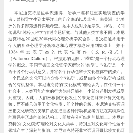
本尼迪克特是位学识渊博、治学严谨和注重实地调查的学
者，曾指导学生到太平洋上的几个岛屿以及非洲、南美洲、北美
洲的许多部落进行实地考查。她本人也对原始宗教、神话、民间
传说和“纯粹人种学”作过专题研究。与其他人类学家不同，本尼
迪克特在20世纪30年代同心理分析学家合作，首次把通常用于
个人的那些心理学分析概念和心理学概念应用到集体上，并于
1934年发表了她的代表性著作《文化模式》
（PatternsofCulture）。根据她的见解，“模式”是一个行动心理
学的概念。不同于德国文化哲学家所说的“类型”。“模式”是一个
给予各个行动以意义，并将各个行动包容于文化整体中的媒介。
一个民族的文化可以内含多个“模式”，或是由多个“模式”构成综
合的有机整体。本尼迪克特的“文化模式”理论认为，在任何一个
社会中，人类可能产生的行为范畴只能有一小部分得到发挥或受
到重视。因此，人们应根据文化发生的来龙去脉来评价文化现
象，而不能只偏重于文化特质，即个性的分析。本尼迪克特强调
应把文化研究的突破口放在把握各种行动和思考方法在其特殊性
的联系中形成的整体结构上，即放在分析结构的机能上。本尼迪
克特的“文化模式”理论对文化人类学，特别是对文化与个性这个
领域产生了深刻的影响。本尼迪克特还非常强调开展比较文化研