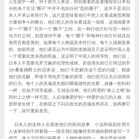
人生观中一样。对于西方人来说，特别重要的是要懂得在日本划
分的各个生活“圈子”中并不包括任何“恶的圈子”。这并不是说日
本人不承认有坏行为，这只是意味着他们不把人生看成善恶两股
力量相争斗的舞台。他们把人的存在看成是一场戏，这场戏要求
在一个“圈子”与另一个“圈子”之间，在一种行动方针与另一种行
动方针之间，刻意保持平衡，每个“圈子”和每种行动方针就其自
身而言都是善的。如果每个人根据其本性行动，每个人就都是善
的。如前所述，他们甚至认为中国的道德箴言只是证明中国人是
一个需要此类东西的民族，这证明了中国人的劣等性。他们说，
日本人不需要包罗万象的伦理性戒律。若借用先前已引用过的乔
治•桑索姆爵士的话来说，他们“不想解决这个恶的问题”。根据
他们的见解，即使不用包罗万象的原理，他们也可以充分说明坏
的行为。每个人的灵魂原先都闪耀着德性的光辉，就像一把利剑
一样，但如不经常砥砺，它就会生锈。他们所谓的“身上之锈”如
同剑上之锈一样可恶。人必须像爱护剑一样爱护自己的人格。但
是即使生锈了，在锈层之下闪闪发光的灵魂依然存在，如再擦它
一下，就可重新发亮。
日本人的这种人生观使他们的民间故事、小说和戏剧在西方
人读来特别不得要领——除非我们能像经常所做的那样改写一下
情节，使之适应我们的要求：人物性格的统一，善与恶的冲突。