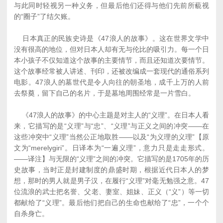
与此同时轻视另一种义务，但最后他们还得与他们先前所藐视
的“圈子”了结欠账。
日本真正的民族史诗是《47浪人的故事》。这在世界文学中
没有很高的地位，但对日本人却有无与伦比的吸引力。每一个日
本小孩子不仅知道这个故事的主要情节，而且还知道次要情节。
这个故事经常被人讲述、刊印，还被改编成一套现代的通俗系列
电影。47浪人的墓世代是令人向往的朝圣地，成千上万的人前
去祭奠，留下自己的名片，于是墓地周围经常是一片雪白。
《47浪人的故事》的中心主题是对主人的“义理”。在日本人看
来，它描写的是“义理”与“忠”、“义理”与正义之间的冲突——在
这些冲突中“义理”当然公正地取胜——以及“为义理的义理”【原
文为“merelygiri”。日译本为“一遍义理”，意力只是走走形式。
——译注】与无限的“义理”之间的冲突。它描写的是1705年的历
史故事，当时正是封建制度的鼎盛时期，根据近代日本人的梦
想，那时的男人就是男子汉，在履行“义理”对毫无勉强之意。47
位流浪的武士把名誉、父老、妻室、姐妹、正义（“义”）等一切
都献给了“义理”。最后他们把自己的生命也献给了“忠”，一个个
自杀身亡。