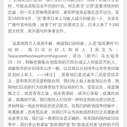
时，可能会采取完全不同的行动。对主君尽“义理”是要求绝对的
忠诚，但一旦主君侮辱其家臣，家臣即使发起叛乱也不过分。直
至1945年8月，“忠”要求日本人与敌人战斗到最后一人。天皇在
广播中宣布投降，改变了对“忠”的要求之后，日本人来了个180
度大转变，表示愿与外来者合作。
这真使西方人迷惑不解。根据我们的经验，人是“据其秉性”行
动的。我们区分好人和坏人【原文为：
Separatethesheepfromthegoatsb，语出《新约》马太福音
25：32，耶稣把聚集在他面前的万民分成义人和该诅咒的人，
就象牧羊的分别绵羊山羊一般。以后就以分别绵羊山羊学来比喻
区别好人坏人。——译注】，是看他们是忠诚不二还是背信弃
义，是和衷共济还是刚愎自用。我们给人贴上标签加以分类，预
期他们以后的行为也将类似于其以前的行为。芸芸众生，或是慷
慨之士，或是吝啬之徒，或乐善易处，或存心多疑，或属自由
派，或属保守派。我们期待人们信仰一种特定的政治意识形态，
并始终如一地反对相反的意识形态。在我们的欧洲战争经验中，
有通敌者，也有抵抗者，但我们不认为在欧战胜利日之后通敌者
会改变立场，我们这一推测完全是正确的。在美国的国内政治论
争中，我们承认有诸如“新政拥护派”和“新政反对派”这样的不同