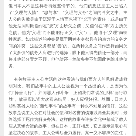
但日本人不是这样看待这些情节的。他们的想法是主人公陷入
了“义理与人情”、“忠与孝”、“义理与义务”之间的冲突之中。主
人公的失败是由于沉溺于人情而忽视了“义理”的责任；或是由于
他无法同时既偿付在“忠”方面所欠之债，又偿付在“孝”方面所欠
之债。他为“义理”而不能躬行正义（“义”）。他迫于“义理”而牺
牲家庭。如此描述的冲突是属于两种本身都具有约束力的义务之
间的冲突，这些义务都是“善”的。在两种义务之间作选择如同欠
了太多债的债务人所进行的选择，眼下他只得先偿还一部分，而
将其他部分置之不顾，但他偿还一笔债务并不能因此免除其他债
务。
有关故事主人公生活的这种看法与我们西方人的见解适成鲜
明对比。我们故事中的主人公被视为一个杰出的人，是因为他
们“择善而行”，并同恶人作斗争，正如我们常说的那样“德行取
胜”。故事应以皆大欢喜来结局，好人应得好报。然而，日本人
却对英雄人物的“轰动事件”的故事有一种永不知足的嗜好。这些
故事是说主人公在对社会的债和对名誉的债难以两全其美时，最
终选择了死作为解决办法。这样的故事在许多文化中都成了教人
屈从悲惨命运的故事，但在日本，正好相反，它是显示进取心与
坚定决心的故事。主人公竭尽全力履行。某一义不容辞的责任，