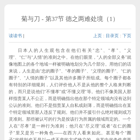
菊与刀 - 第37节 德之两难处境（1）
读读书
|
上页
:
目录页
:
下页
日本人的人生观包含在他们有关“忠”、“孝”、“义
理”、“仁”与“人情”的准则之中。在他们眼里，“人的全部义务”就
像地图上的各个地域一样被明确地划分为几个部分。用他们的话
来说，人生是由“忠的圈子”、“孝的圈子”、“义理的圈子”、“仁的
圈子”、“人情的圈子”以及其他许多圈子所组成。每个圈子都各
有特别的详细规则，人们评价他人不是从他的整个人格来判断
的，而只是说他们“不懂孝”或“不懂义理”等。他们不像美国人那
样指责某人不公正，而是明确指出他在那个特定领域内没有达到
公认的准则。他们不是指责某人自私或刻薄，而是明确指出在某
个特定领域里那人违反了规则。他们并不援引什么绝对规则或万
灵准则。那些被认可的行为是按该行为所属的领域而定的。一个
人在“尽孝”是一种行为准则；他只在“尽义理”或者“在仁的圈
子”里又是另一种角色——在西方人看来如此。甚至每个“圈
子”的规则也不是以一成不变的方式确立的。当其中的条件变更