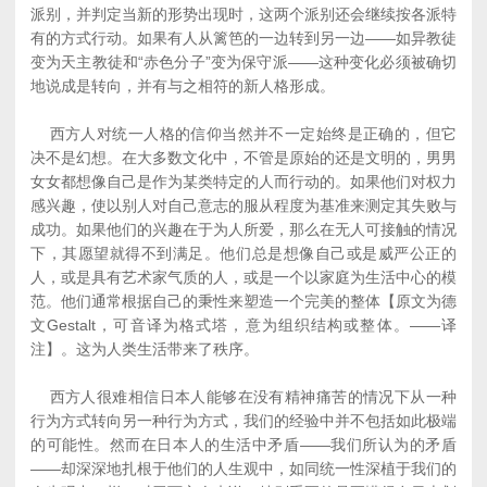
派别，并判定当新的形势出现时，这两个派别还会继续按各派特
有的方式行动。如果有人从篱笆的一边转到另一边——如异教徒
变为天主教徒和“赤色分子”变为保守派——这种变化必须被确切
地说成是转向，并有与之相符的新人格形成。
西方人对统一人格的信仰当然并不一定始终是正确的，但它
决不是幻想。在大多数文化中，不管是原始的还是文明的，男男
女女都想像自己是作为某类特定的人而行动的。如果他们对权力
感兴趣，使以别人对自己意志的服从程度为基准来测定其失败与
成功。如果他们的兴趣在于为人所爱，那么在无人可接触的情况
下，其愿望就得不到满足。他们总是想像自己或是威严公正的
人，或是具有艺术家气质的人，或是一个以家庭为生活中心的模
范。他们通常根据自己的秉性来塑造一个完美的整体【原文为德
文Gestalt，可音译为格式塔，意为组织结构或整体。——译
注】。这为人类生活带来了秩序。
西方人很难相信日本人能够在没有精神痛苦的情况下从一种
行为方式转向另一种行为方式，我们的经验中并不包括如此极端
的可能性。然而在日本人的生活中矛盾——我们所认为的矛盾
——却深深地扎根于他们的人生观中，如同统一性深植于我们的