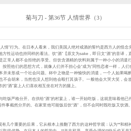
菊与刀 - 第36节 人情世界（3）
人情”行为。在日本人看来，我们美国人绝对戒酒的誓约是西方人的怪念
方性运动也持同样的看法。饮“酒”【原文为sake，即日文“酒”的音译
是正常人都不会拒绝的享受。但饮含酒精的饮料则属于一种小小的消遣
。按照他们的思想方式，就像人们并不担心会“成为”同性恋者一样，人们也
本并未形成一个社会问题。杯中之物是一种愉快的消遣，一个人如果喝
也不会胡来，当然也没人想到他会殴打其孩子。一般他会大哭大笑，会
市的“酒”宴上人们喜欢相互坐在对方的腿上。
吃饭严格分开。在供给“酒”的村宴上，谁一开始吃饭，这就意味着他已
把两件事截然分开的。在家里他可能饭后饮“酒”，但不会同时既吃饭又饮酒
观有几个重要的后果，它从根本上推翻了西方的这种哲学观：认为**和精
取得优势。在日本人的哲学中，**并非邪恶。享受合理的**快乐也不是