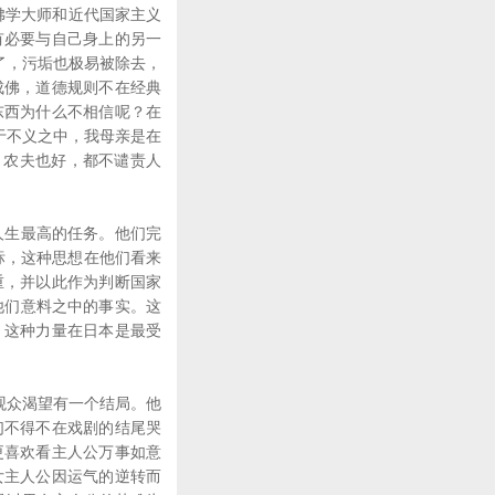
代佛学大师和近代国家主义
有必要与自己身上的另一
了，污垢也极易被除去，
成佛，道德规则不在经典
东西为什么不相信呢？在
生于不义之中，我母亲是在
，农夫也好，都不谴责人
人生最高的任务。他们完
标，这种思想在他们看来
重，并以此作为判断国家
是他们意料之中的事实。这
，这种力量在日本是最受
观众渴望有一个结局。他
们不得不在戏剧的结尾哭
更喜欢看主人公万事如意
女主人公因运气的逆转而