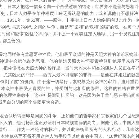
力，日本人把这一信条引向一个合乎逻辑的结论：世界并不是善与恶相斗
历史，日本人似乎在某种程度上缺乏辨认恶的能力，或者说他们不想解决
》，1931年，第51页。——原注。】事实上日本人始终拒绝以此作为一
的冲动与恶的冲动之间的斗争，而是有“柔和”的魂和“凶猛”的魂，在每个
”的时候和应该“凶猛”的时候；并不是一个灵魂注定入地狱，另一个灵魂注
，都是善的。
地同样兼有善恶两种性质。他们最孚众望的神是天照大神的弟弟素鸣尊—
神话中会把他说为恶魔。他的姐姐天照大神怀疑素鸣尊到她屋里来有
，把粪便撒在天照大神的餐厅里，当时天照大神和她的随从人员正在举
。尤其凶恶的罪行——西方人最不可理解的罪行——是他在其姐姐的卧
被倒剥了皮”的斑驹。由于这一切暴行，素鸣尊受到众神的审判，遭到重罚
日本众神中最受人喜爱的神，并受到与此相应的崇拜。这样的神格在世
的伦理性宗教中，这些神是遭到排斥的，这是因为关于善与恶在宇宙间
成黑白分明的两个集团更为合适。
否认所谓德即是同恶的斗争，正如他们的哲学家和宗教家们几个世纪
不入的。他们扬言这正好证明日本民族道德的高尚。据他们说，中国人
和善行——作为一种绝对的标准，并以此来衡量所有的人和行动，凡未
因本性低劣而不得不用这种人为手段予以约束的中国人。”18世纪著名的