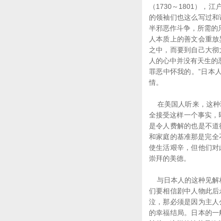
（1730～1801）
的领袖们也这么写过和
半邪恶作斗争，所需的
人本质上的善文会重放
之中，而要到自己大彻
人的心中并没有天生的恶
罪恶中怀我的。”日本
情。
在美国人听来，这种理
全接受这样一个事实，
是令人费解的也是不道
和家庭的基准那是完全不
使生活艰辛，但他们对
崇拜的美德。
与日本人的这种见解相
们要相信剧中人物此后
泣，那必须是因为主人
的幸福结局。日本的一