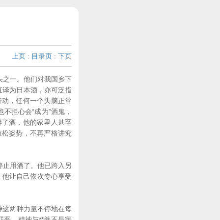
上页
:
目录页
:
下页
头之一。他们对我国乡下
，直译为日本酒，亦可泛指
行动，任何一个头脑正常
不担心会“成为”酒鬼，
醉了酒，他的家里人甚至
放松姿势，不再严格讲究
停止用酒了。他已跨入另
。他让自己依次专心享受
神这两种力量不停地在每
罪恶。精神与**并不是宇