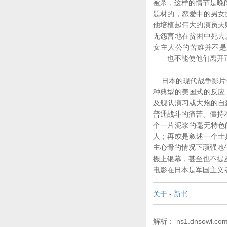
被杀，这样的情节是晚
题材的，恋爱中的男女
他培植起伟大的演员天
无怨言地在贫困中死去
女主人公的苦难并不是
——也不能使他们离开
日本的现代战争影片也
种典型的美国式的反应
及舰队演习或大炮的自
普通战斗的痛苦、僵持
个一片泥浆的毫无特色
人；再或是叙述一个士
主心骨的情况下顽强地
搬上银幕，甚至也不提
电影在日本是军国主义
关于
-
新书
解析： ns1.dnsowl.com,