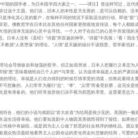
，江户中期的国学者，为日本国学四大家之一。——译注】曾这样写过，近
讲过这个主题。他们说，旧本人的本性是天生善的，是可以信赖的。没
只是净化其心灵的窗户，在每种不同的情况下采取适当的行动。即使“脏”
异彩。佛教哲学在日本比在其他任何国家更彻底地宣传说，每个人都能
大悟的清净无垢的心灵中去寻找。一个人对于在自己的心灵中所发现的
。日本人没有《圣经》“诗篇”所宣扬的神学。“诗篇”中高领；“看！我
人不教授“人类堕落”的理论。“人情”是天赐的福分不该指责。哲学家也好
论会导致纵欲和放荡的哲学。但正如前所述，日本人把履行义务定为
即报“恩”意味着牺牲自己个人的**与享受。认为追求幸福是人生的严肃目
德的理论。幸福是人们在办得到的时候尽情享受的消遣，但将此看得太
可想像的。人们常常为履行“忠”、“孝”、“义理”而备受折磨，这完全
此是有准备的。他们经常放弃他们决不视为邪恶的享受。这需要意志力
符合，他们的小说与戏剧以“皆大欢喜”为结局是很少见的。美国的一般
永远生活得幸福。他们要知道剧中人物因其美德而得到了报偿。如果他
公性格中有缺陷，或是因为主人公做了邪恶的社会秩序的牺牲品。观众
般观众热泪盈眶地看男主人公因命运的变化而走向悲惨的结局，可爱的