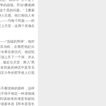
争的战场。乔治•桑索姆
这个恶的问题。”【桑索
种人生观。他们相信人有
人——与每个民族——的
定上天堂；这两个灵魂在
—“迅猛的男神”，他对
不良动机，企图把他赶出
行水果尝新仪式。他还犯
室顶上开了一个洞，并从
，被赶出天堂，撵入“黑
界各民族的神话中是常见
相互斗争的哲学使人们觉
来不断宣称的那样，这样
曾不得不制定一种道德戒
达到该标准的便是有缺陷
神道家本居【即本居宣长