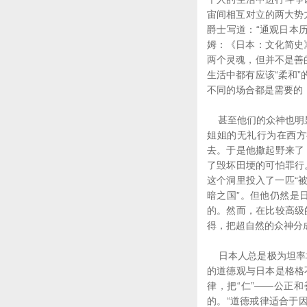
宙间相互对立的两大势
爵士写道：“通观日本
姆：《日本：文化简史
两个灵魂，但并不是善
生活中都有应该“柔和
不同的场合都是需要的
甚至他们的众神也明显
姐姐的无礼行为在西方
去。于是他撒起野来了
了毁坏田埂的可怕罪行
这个洞里投入了一匹“
暗之国”。但他仍然是
的。然而，在比较高级
得，把超自然的众神分
日本人总是极为坦率地
的道德观与日本是格格
律，把“仁”——公正
的。“道德戒律适合于