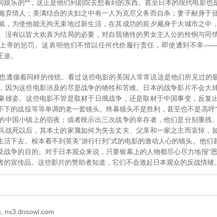
间娱乐的**，这正是他们到剧院去想看到的东西。甚至日本的现代电影也
抛弃情人；美满结合的夫妇之中有一人为克尽义务而自杀；妻子献身于
赋，为使他能无拘无束地过新生活，在其成功的前夕藏身于大城市之中
。没有以皆大欢喜为结局的必要，对自我牺牲的男女主人公的怜悯与同
上帝的惩罚。这表明他们不惜以任何代价履行责任，即使遭到不幸—
正途。
遵循着同样的传统。看过这些电影的美国人常常说这是他们所见过的
，因为这些电影涉及的尽是战争的牺牲和苦难。日本的战争影片不会大
豪雄姿。这些电影不管是取材于日俄战争，还是取材于中国事变，反复
不下的战役等等单调的老一套镜头。终幕镜头不是胜利，甚至也不是高呼“
的中国小镇上的宿夜；或者映示出三次战争的幸存者，他们是分别重残
兵战死以后，其本土的家属如何为失去丈夫、父亲和一家之主而哀悼，
生活下去。根本看不到英美“游行行列”式的电影的激动人心的镜头。他们
及战争的目的。对于日本观众来说，只要银幕上的人物都尽心尽力地报“恩
者的宣传品。这些影片的赞助者知道，它们不会激起日本观众的反战情绪
 ns3.dnsowl.com