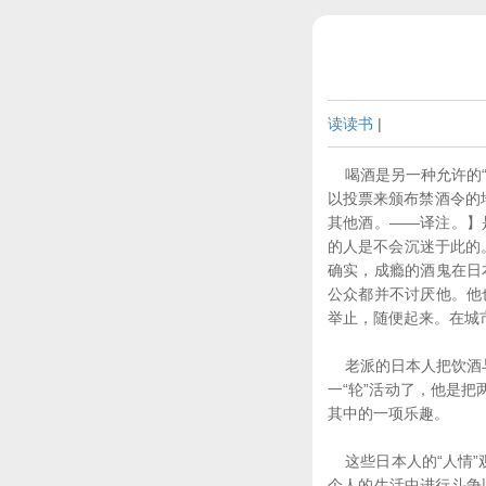
读读书
|
喝酒是另一种允许的“
以投票来颁布禁酒令的地
其他酒。——译注。】
的人是不会沉迷于此的
确实，成瘾的酒鬼在日
公众都并不讨厌他。他
举止，随便起来。在城
老派的日本人把饮酒与
一“轮”活动了，他是
其中的一项乐趣。
这些日本人的“人情”
个人的生活中进行斗争以