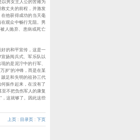
是以男女主人公的苦难为
拯救丈夫的前程，并激发
，在他获得成功的当天毫
情在观众中畅行无阻。男
—被人抛弃、患病或死亡
最好的和平宣传，这是一
肆宣扬阅兵式、军乐队以
出现的是泥泞中的行军、
万岁”的冲锋，而是在某
、跛足和失明的祖孙三代
如何振作起来，在没有了
甚至不把负伤军人的康复
”，这就够了。因此这些
。
上页
:
目录页
:
下页