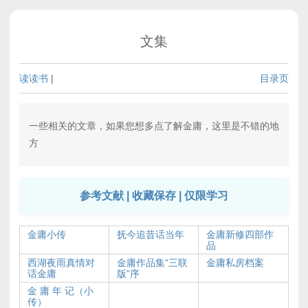
文集
读读书
|
目录页
一些相关的文章，如果您想多点了解金庸，这里是不错的地
方
参考文献 | 收藏保存 | 仅限学习
金庸小传
抚今追昔话当年
金庸新修四部作
品
西湖夜雨真情对
金庸作品集“三联
金庸私房档案
话金庸
版”序
金 庸 年 记（小
传）