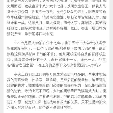
前最后一次入关攻明，兵分两路入长城，共会于蓟州，直抵山东
兖州而还，攻破叁府十八州六十七县，杀明宗室鲁王，俘获人民
叁十六万余口、牲畜五十万头。次年(1643年)四月，阿巴泰等始
率军经通州徐徐凯旋。清兵南北往返，明朝诸军皆尾随其后，始
终未敢一战。这年八月，皇太极死，庙号太宗，葬昭陵，其子福
临继位，由多尔衮辅政。这时关外锦州、松山、杏山、塔山均为
清朝所有，唯宁远等四城未克。
6.3.叁是用人崇祯在位十七年，换了五十个大学士(相当于
宰相或副宰相)，十四个兵部尚书(那是指正式的兵部尚书，像袁
崇焕这样加兵部尚书衔的不算)。他杀死或逼得自杀的督师或总
督，除袁崇焕外还有十人，杀死巡抚十一人、逼死一人。他责
备“臣皆亡国之臣”，难道真的是手下没有忠君爱国的人才吗？
事实上我们知道的明朝可用之才还是有很多的。军事才能极
高的有袁崇焕、孙承宗、洪承畴、乃至后期的吴叁桂，这些都是
难得的将才，如果能够给他们必要的信任和权力，足以抵挡住满
清的进攻。政治上更不用说，大批的明朝降臣为满清效力时，能
够提出正确的国策。尤其是洪承畴，他的政治才能很高，满清的
进驻中原，稳定江山和他的战略有很大的关系。只不过是崇祯缺
乏用人的才能而已，这个倒不是崇祯的错。