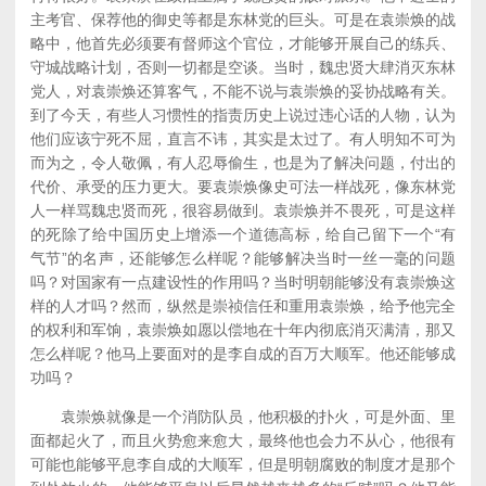
主考官、保荐他的御史等都是东林党的巨头。可是在袁崇焕的战
略中，他首先必须要有督师这个官位，才能够开展自己的练兵、
守城战略计划，否则一切都是空谈。当时，魏忠贤大肆消灭东林
党人，对袁崇焕还算客气，不能不说与袁崇焕的妥协战略有关。
到了今天，有些人习惯性的指责历史上说过违心话的人物，认为
他们应该宁死不屈，直言不讳，其实是太过了。有人明知不可为
而为之，令人敬佩，有人忍辱偷生，也是为了解决问题，付出的
代价、承受的压力更大。要袁崇焕像史可法一样战死，像东林党
人一样骂魏忠贤而死，很容易做到。袁崇焕并不畏死，可是这样
的死除了给中国历史上增添一个道德高标，给自己留下一个“有
气节”的名声，还能够怎么样呢？能够解决当时一丝一毫的问题
吗？对国家有一点建设性的作用吗？当时明朝能够没有袁崇焕这
样的人才吗？然而，纵然是崇祯信任和重用袁崇焕，给予他完全
的权利和军饷，袁崇焕如愿以偿地在十年内彻底消灭满清，那又
怎么样呢？他马上要面对的是李自成的百万大顺军。他还能够成
功吗？
袁崇焕就像是一个消防队员，他积极的扑火，可是外面、里
面都起火了，而且火势愈来愈大，最终他也会力不从心，他很有
可能也能够平息李自成的大顺军，但是明朝腐败的制度才是那个