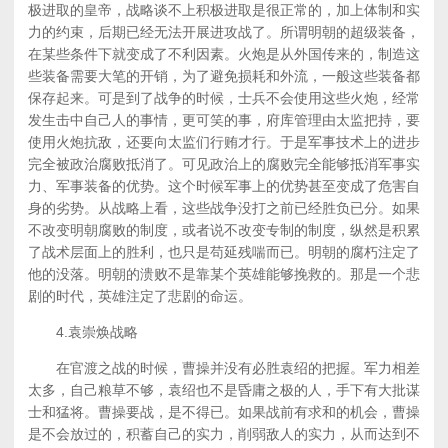
极进取的皇帝，战略谈不上积极进取是很正常的，加上体制和实
力的约束，后期已经无法开展进攻战了。所谓明朝的超级装备，
在某些条件下就变成了不利因素。火炮是从外国传来的，制造这
些装备需要大笔的开销，为了避免损耗和外流，一般这些装备都
保存起来。可是到了战争的时候，士兵不会使用这些火炮，经常
发生击中自己人的事情，更可笑的事，府库管理由太监把持，要
使用火炮抗敌，还要向太监们行贿才行。于是军事技术上的进步
完全被政治腐败抵消了。可见政治上的腐败完全能够抵消军事实
力、军事装备的优势。这个时候军事上的优势甚至变成了危害自
身的劣势。从战略上看，这些战争没打之前已经胜负已分。如果
不改变明朝腐败的制度，或者说不改变专制的制度，纵然是积累
了战术层面上的胜利，也只是苟延残喘而已。明朝的腐朽注定了
他的没落。明朝的溃败不是靠某个英雄能够挽救的。那是一个悲
剧的时代，英雄注定了悲剧的命运。
4.袁崇焕战略
在官渡之战的时候，曹操并没有必胜袁绍的把握。军力相差
太多，自己粮草不够，袁绍也不是昏庸之极的人，手下有大批谋
士和猛将。曹操要战，是不得已。如果战前有求和的机会，曹操
是不会放过的，积蓄自己的实力，削弱敌人的实力，从而达到不