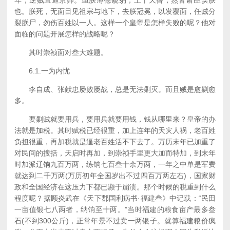
年，逆贼直逼京师。虽朕薄德藐躬，上干天咎，然皆诸臣误朕
也。朕死，无面目见祖宗与地下，去朕冠冕，以发覆面，任贼分
裂朕尸，勿伤百姓以一人。这样一个皇帝是怎样失败的呢？他对
面临的问题开展怎样的战略呢？
其时崇祯面对叁大难题。
6.1.一为内忧
李自成、张献忠屡败屡战，总是无法剿灭。而且贼是愈剿愈
多。
要剿贼就要用兵，要用兵就要用钱，钱从哪里来？皇帝的办
法就是加税。其时赋税已经很重，加上连年的天灾人祸，老百姓
负担很重，再加税就是逼老百姓活不下去了。万历末年已加重了
对民间的搜括，天启时再加，到崇祯手里更大加而特加，到末年
时加派辽饷九百万两，练饷七百叁十余万两，一年之中单是军费
就达到二千万两(万历初年全国岁出不过四百万两左右)，国家财
政和全国经济在这压力下都已濒于崩溃。那个时候的税重到什么
程度呢？据顾炎武在《天下郡国利病书·福建叁》中记载：“民田
一亩值银七八两者，纳饷至十两。”当时福建的粮食亩产最多叁
石(不到300公斤)，正常年景不过卖一两银子。就算福建粮价疯