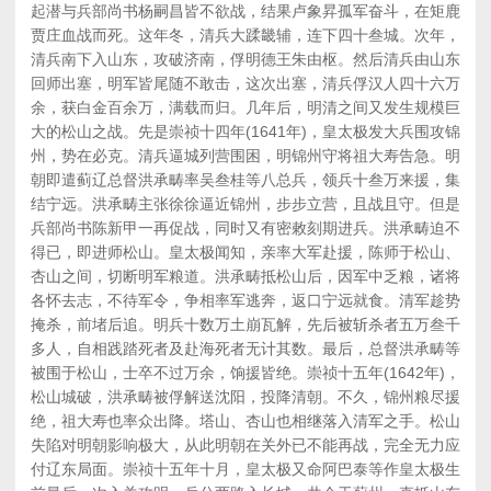
起潜与兵部尚书杨嗣昌皆不欲战，结果卢象昇孤军奋斗，在矩鹿
贾庄血战而死。这年冬，清兵大蹂畿辅，连下四十叁城。次年，
清兵南下入山东，攻破济南，俘明德王朱由枢。然后清兵由山东
回师出塞，明军皆尾随不敢击，这次出塞，清兵俘汉人四十六万
余，获白金百余万，满载而归。几年后，明清之间又发生规模巨
大的松山之战。先是崇祯十四年(1641年)，皇太极发大兵围攻锦
州，势在必克。清兵逼城列营围困，明锦州守将祖大寿告急。明
朝即遣蓟辽总督洪承畴率吴叁桂等八总兵，领兵十叁万来援，集
结宁远。洪承畴主张徐徐逼近锦州，步步立营，且战且守。但是
兵部尚书陈新甲一再促战，同时又有密敕刻期进兵。洪承畴迫不
得已，即进师松山。皇太极闻知，亲率大军赴援，陈师于松山、
杏山之间，切断明军粮道。洪承畴抵松山后，因军中乏粮，诸将
各怀去志，不待军令，争相率军逃奔，返口宁远就食。清军趁势
掩杀，前堵后追。明兵十数万土崩瓦解，先后被斩杀者五万叁千
多人，自相践踏死者及赴海死者无计其数。最后，总督洪承畴等
被围于松山，士卒不过万余，饷援皆绝。崇祯十五年(1642年)，
松山城破，洪承畴被俘解送沈阳，投降清朝。不久，锦州粮尽援
绝，祖大寿也率众出降。塔山、杏山也相继落入清军之手。松山
失陷对明朝影响极大，从此明朝在关外已不能再战，完全无力应
付辽东局面。崇祯十五年十月，皇太极又命阿巴泰等作皇太极生