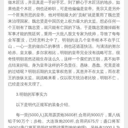
做木匠活，并且真是一手好手艺。到了醉心于木匠活的地步。如
果他是个木匠，倒也还称职，可是他偏偏是皇帝。熹宗又是另外
一个匪夷所思的皇帝。他对明朝最大的“贡献”就是重用了魏忠贤
来治理国家。魏忠贤是中国历史上权力最大的太监。想必任何一
个王朝有了魏忠贤，就只能有亡国的下场。于是魏忠贤撤掉颇有
军事才能的熊廷弼，重用一大批八股文专家为统帅，导致了每每
全军覆没，已经意料之中了。明朝的这几个皇帝根本不在乎江
山，一心一意的做自己的事情，倒也还逍遥快活。与满清的努尔
哈赤、皇太极、多尔衮相比，明朝的皇帝完全没有战略可言。很
奇怪明朝居然还能生存这么久，这样一个腐烂的王朝，真不如早
点结束好啦。身为皇帝这样的不负责任、愚昧、愚蠢。究竟是谁
的过错呢？明朝后期的太监掌权危害，其患并不在太监，而在君
王的放纵太监。就战略来看，仅以双方统治者比较，明朝不亡，
已经是没有天理了。
3.明朝的军事实力
以下是明代正规军的装备介绍。
每一营(5000人)其用霹雳炮3600杆,合用药9000斤，重八钱
铅子90万个；步枪、大连珠炮200杆,合用药675斤；盏口将军
160位(盏口将军是明代对野战重型炮的称呼)，另外有1000人为