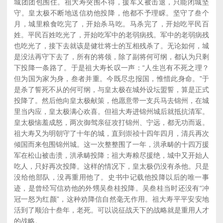
城团团包围住。祖大寿突围不得，援军又被击退，只能闭城坚
守。皇太极不断地送信劝他投降，他都不予理睬。坚守了叁个
月，城里粮食吃完了，开始杀马吃。马杀完了，开始吃平民百
姓。平民百姓吃光了，开始吃军中的老弱病残。军中的老弱病残
也吃光了，接下去就该是健壮将士的互相残杀了。无论如何，城
是没法再守下去了，所有的将领，除了副将何可纲，都认为只剩
下投降一条路了。于是祖大寿长叹一声：“人生岂有不死之理？
但为国为家为身，叁者并重。今既尽忠报国，惟惜此身命。”于
是杀了誓死不从的何可纲，与皇太极在城外设坛盟誓，算是正式
投降了。然后他向皇太极献策，他愿意带一支兵马去锦州，在城
里当内应，皇太极满心欢喜。但祖大寿进锦州城后就抵抗清军。
皇太极恼羞成怒，两次御驾亲征攻打锦州、宁远，都无功而返。
祖大寿又为明朝守了十年的城，直到崇祯十四年四月，清兵再次
倾国而来包围锦州城。这一次整整围了一年，洪承畴的十四万援
军在松山被击溃，洪承畴投降；祖大寿粮尽援绝，城中又开始人
吃人，只好再次投降。这样的情况下，皇太极仍没有杀他。只是
没给他部队，没再重用他了。史书中记载他投降以后的唯一事
迹，是曾经写信劝他的外甥吴叁桂投降。吴叁桂当时还没有“冲
冠一怒为红颜”，这种劝降信自然毫无作用。祖大寿平平安安地
活到了顺治十叁年，老死。可以说征战天下的战略就是重用人才
的战略。