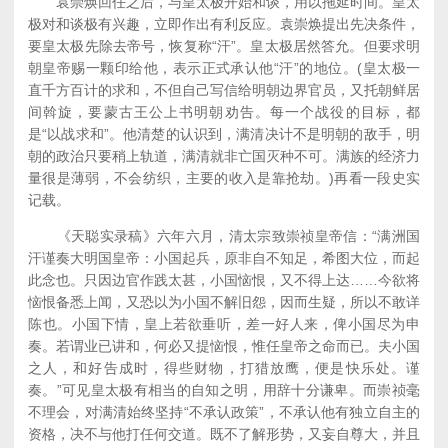
袁崇焕回任之后，与皇太极开始和谈，用以拖延时间。皇太
极对和谈极有兴趣，立即作出有利反应。袁崇焕提出先决条件，
要皇太极先除去帝号，恢复称“汗”。皇太极居然答允。但要求明
朝皇帝赐一颗印给他，表示正式承认他“汗”的地位。(皇太极一
直千方百计的求和，不但自己写信给明朝边界官员，又托朝鲜居
间斡旋，要蒙古王公上书明朝劝告。每一个战役的目标，都
是“以战求和”。他清楚的认识到，满清决计不是明朝的敌手，明
朝的政治只要稍上轨道，满清就非亡国灭种不可。满族的经济力
量很是薄弱，不会纺织，主要的收入是靠抢劫。)再看一段史实
记载。
《天聪实录稿》六年六月，清太宗致崇祯皇帝信：“满洲国
汗谨奏大明国皇帝：小国起兵，原非自不知足，希图大位，而起
此念也。只因边官作践太甚，小国恼恨，又不得上达……今欲将
恼恨备悉上闻，又恐以为小国不解旧怨，因而生疑，所以不敢详
陈也。小国下情，皇上若欲垂听，差一好人来，俾小国尽为申
奏。若谓业已讲和，何必又提恼恨，惟任皇帝之命而已。夫小国
之人，和好告成时，得些财物，打猎放鹰，便是快乐处。谨
奏。”可见皇太极有相当的自知之明，用辞十分谦卑。而崇祯毫
不理会，对满清始终坚持“不承认政策”，不承认他有独立自主的
资格，决不与他打任何交道。既不了解形势，又妄自尊大，并且