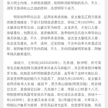
深入明之内地，大肆抢掠骚扰，削弱和消耗明朝的实力。不久，
清军又取得松山之战的胜利，击溃明军十余万。
明崇祯帝即位以后，起用名将袁崇焕。皇太极见辽西方面袁
崇焕坚城难攻，于是计划绕道进袭北京。崇祯二年(1629年)，皇
太极亲自率军出动，以蒙古军为响导，从龙井关、大安口入塞，
攻破遵化，包围北京。袁崇焕闻讯，急率锦州总兵祖大寿等自山
海关疾驰入援。不久，崇祯帝杀袁崇焕。这次皇太极统兵入塞，
先后攻克遵化、永平、滦州、迁安四城，于次年自率大牟退还沈
阳，留阿敏等驻守关内四城。不久，关内四城被明军收复，阿敏
率残兵败将逃归。
祟祯六、七年间(16331634年)，孔有德、耿仲明、尚可喜
等先后航海投降为满清带来许多兵马和船只，并且带来西洋葡萄
牙大炮。此炮是当时明朝最新式武器，金军有了这种大炮以后，
其攻坚和野战的能力大为提高了。崇祯九年(1636年)，皇太极又
命阿济格等入长城，破昌平，焚天寿山德陵(明熹宗陵)，然后绕
过北京，直插保定以南，凡克城十二座，俘获人口牲畜十八万。
明朝督师张凤翼等皆按兵不敢战，听任清兵从容退去。崇祯十一
年(1638年)，皇太极又命多尔衮、岳□等越过长城，大举深入。
明朝以卢象昇为督师，宦官高起潜为监军。负责督军迎敌。而高