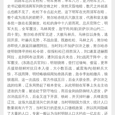
西路军总兵官杜松，明军勇将，率军六万，是为明军主力。
史书记载明清两军列阵交锋之时，突然天昏地暗，数尺之外就甚
么也瞧不见了。杜松下令点起火把。这下明军在光而清军在暗，
整个成为清兵的箭靶子。努尔哈赤统兵六旗主攻，代善和皇太极
各统一旗在右翼侧攻。杜松的身中十八箭而死。总兵官阵亡，明
军大乱，全军覆没。马林闻变，急守尚间崖(距萨尔浒山约二、
四十里)。努尔哈赤挥军北进，大败马林兵。马林仅以身免，逃
回开原。叶赫兵见势，不战自退。既败杜松、马林之兵，努尔哈
赤即统八旗返回赫图阿拉。当时刘□不知萨尔浒之败，努尔哈赤
使明朝降卒持杜松令箭，假报杜松已得胜深入，刘□遂直进赫图
阿拉，走到阿布达里岗，遭到后金兵夹击，刘□战死于阵中，全
军覆没。(东路总兵官刘□，明朝骁将，曾打过缅甸、倭寇，更率
兵援助朝鲜对抗日本入侵，大小数百战，威震海内)朝鲜兵大
惊，不战而降。明经略杨镐闻知叁路兵败，急令李如柏撤兵，狼
狈逃回。这一次战役，双方作战五日，后金大获全胜。萨尔浒之
战的结果，辽东局势起了根本变化，从此明朝在军事上失去主动
进攻的力量，被迫处于防守地位，而后金则由防御转入进攻，萨
尔浒战后不久，后金又连下开原、铁岭，并灭掉叶赫，兵锋直指
辽沈。这场大战是清兴亡的关键，当时明朝国力强大，统计人口
数量就有六千万，当时实行的是按人口缴税政策，所以民间隐瞒
了大量的人口，专家一般认为当时明朝人口大约在一亿左右，还