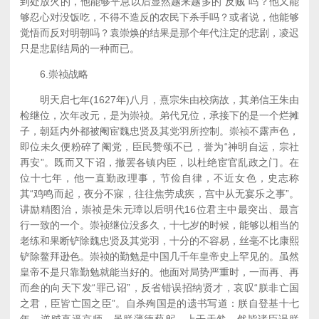
到处放火的，他能够平息以后显然越来越多的“反贼”吗？他又能
够忍心对没饭吃，不得不造反的农民下杀手吗？或者说，他能够
觉悟而反对明朝吗？袁崇焕的结果是那个年代注定的悲剧，凌迟
只是悲剧结局的一种而已。
6.崇祯战略
明天启七年(1627年)八月，熹宗朱由校病故，其弟信王朱由
检继位，次年改元，是为崇祯。弟代兄位，承接下的是一个烂摊
子，朝廷内外都被阉宦魏忠贤及其党羽所控制。崇祯不露声色，
即位未久便粉碎了阉党，臣民赞颂不已，誉为“神明自运，宗社
再安”。既而又下诏，撤罢各镇内臣，以杜绝宦官乱政之门。在
位十七年，他一直勤政理事，节俭自律，不近女色，史志称
其“鸡鸣而起，夜分不寐，往往焦劳成疾，宫中从无宴乐之事”。
讲励精图治，崇祯是朱元璋以后明代16位君主中最突出、最言
行一致的一个。崇祯继位没多久，十七岁的时候，能够以相当的
老练和果断铲除魏忠贤及其党羽，十分的不容易，丝毫不比康熙
铲除鳌拜逊色。崇祯的勤勉是中国几千年皇帝史上罕见的。虽然
皇帝不是只靠勤勉就能当好的。他面对局势严重时，一而再、再
而叁的向天下发“罪己诏”，反省错误招纳贤才，哀叹“朕非亡国
之君，臣皆亡国之臣”。自杀殉国是的遗书写道：朕自登基十七