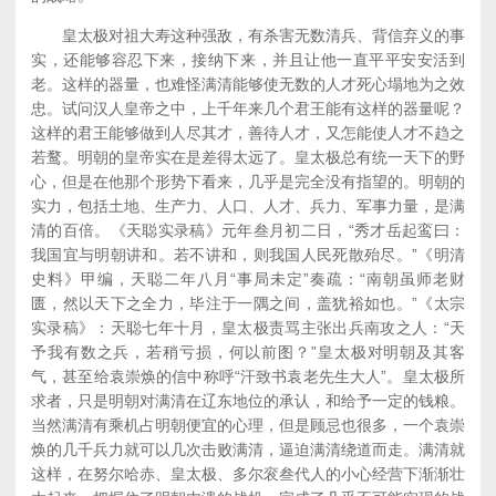
皇太极对祖大寿这种强敌，有杀害无数清兵、背信弃义的事
实，还能够容忍下来，接纳下来，并且让他一直平平安安活到
老。这样的器量，也难怪满清能够使无数的人才死心塌地为之效
忠。试问汉人皇帝之中，上千年来几个君王能有这样的器量呢？
这样的君王能够做到人尽其才，善待人才，又怎能使人才不趋之
若鹜。明朝的皇帝实在是差得太远了。皇太极总有统一天下的野
心，但是在他那个形势下看来，几乎是完全没有指望的。明朝的
实力，包括土地、生产力、人口、人才、兵力、军事力量，是满
清的百倍。《天聪实录稿》元年叁月初二日，“秀才岳起鸾曰：
我国宜与明朝讲和。若不讲和，则我国人民死散殆尽。”《明清
史料》甲编，天聪二年八月“事局未定”奏疏：“南朝虽师老财
匮，然以天下之全力，毕注于一隅之间，盖犹裕如也。”《太宗
实录稿》：天聪七年十月，皇太极责骂主张出兵南攻之人：“天
予我有数之兵，若稍亏损，何以前图？”皇太极对明朝及其客
气，甚至给袁崇焕的信中称呼“汗致书袁老先生大人”。皇太极所
求者，只是明朝对满清在辽东地位的承认，和给予一定的钱粮。
当然满清有乘机占明朝便宜的心理，但是顾忌也很多，一个袁崇
焕的几千兵力就可以几次击败满清，逼迫满清绕道而走。满清就
这样，在努尔哈赤、皇太极、多尔衮叁代人的小心经营下渐渐壮