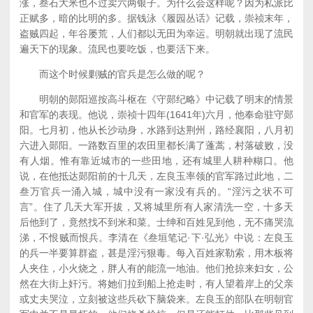
涨，叁石大米也不过卖六两银子。为什么会这样呢？因为私派比
正赋多，暗的比明的多。据钱泳《履园丛话》记载，崇祯末年，
盗贼四起，年谷屡荒，人们都以无田为幸运。明朝就出现了流民
遍天下的现象。流民也要吃饭，也要活下来。
而这个时候剿贼的官兵是怎么做的呢？
明朝的郧阳巡按高斗枢在《守郧纪略》中记载了明末的情景
和官军的表现。他说，崇祯十四年(1641年)六月，他奉命驻守郧
阳。七月初，他从长沙动身，水路到达荆州，路经襄阳，八月初
六进入郧阳。一路数百里的农田里都长满了蓬蒿，村落破败，没
有人烟。惟有靠近城市的一些田地，还有城里人耕种糊口。他
说，在他抵达郧阳前的十几天，左良玉率领的官军路过此地，二
叁万官兵一涌入城，城中没有一家没有兵的。“淫污之状不可
言”。住了几天大军开拔，又将城里所有人家清洗一空，十多天
后他到了，竟然找不到米和菜。士绅和百姓见到他，无不痛哭流
涕，不恨贼而恨兵。李清在《叁垣笔记·下·弘光》中说：左良玉
的兵一半要算群盗，甚是淫污狠毒。每入百姓家勒索，用木板将
人夹住，小火烧之，胖人有的能流一地油。他们抢掠来妇女，公
然在大街上奸污。将她们拉到船上抢走时，有人望着岸上的父亲
或丈夫哭泣，立刻被这些兵砍下脑袋来。左良玉的部队在明朝官