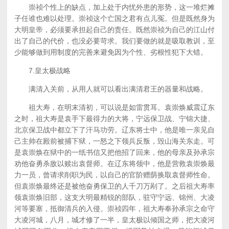
崇祯个性上的缺点，加上处于内忧外患的形势，这一堆烂摊
子任谁也难以处理。崇祯这个亡国之君有点儿冤。但是既然身为
大明皇帝，必须要承担起自己的责任。既然崇祯为自己的江山付
出了自己的代价，也没必要苛求。我们要做的就是吸取教训，至
少能够做到用制度的完善来避免因为个性、劣根性犯下大错。
7.皇太极战略
满清入关前，从用人就可以看出满清君王的器量和战略。
祖大寿，在明末清初，可以说是如雷贯耳。袁崇焕威震辽东
之时，祖大寿是袁手下最得力的大将，宁远保卫战、宁锦大捷、
北京保卫战中都立下了汗马功劳。辽东将士中，他是唯一亲见自
己主帅在殿前被捕下狱，一怒之下领兵反叛，毁山海关东走。可
是袁崇焕在狱中的一纸书信又把他招了回来，他的母亲及孙承宗
劝他奋勇杀敌以赎出袁督师。在辽东将领中，他是营救袁崇焕最
力一员，曾请求削职为民，以自己的官阶赠荫换取袁督师性命。
但袁崇焕最终还是被他奋勇保卫的人千刀万剐了。之后祖大寿率
领袁崇焕旧部，这支大明最精锐的部队，驻守宁远、锦州、大凌
河等要塞，抵御清兵的入侵。崇祯四年，祖大寿奉孙承宗之命守
大凌河城，八月，城才修了一半，皇太极以倾国之师，把大凌河