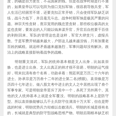
度，的确是自力更生，不花国家的钱。但是在战争时期是行不通
的，如果皇帝以可以屯田为借口克扣军饷，很容易导致兵变，军
人生活已经困苦不堪，还要克扣正常开销，只会使得军队缺乏训
练，战斗力低下，并且毫无斗志。战争时期军饷是极其严重的问
题。神宗天性贪财，熹宗宠用的魏忠贤贪财，那些权位极高的太
监也贪财，要发达的人只能以钱来谋升官，升官后自然要千百倍
的剥削回来。军队的管理这也是这样，军官大肆贪污，虚报兵
数。于是军费开销越来越大，户部这儿越来越没钱，只有加重老
百姓的赋税。就这样矛盾越来越激烈，军事问题却没有解决。政
治上的战略直接影响着战争的战略。
明朝重文清武，军队的统帅基本都是文人出身，比如袁崇
焕，也是进士出身。文人出真正的帅才很不容易，明朝的运气很
好，明末抗清有叁个名将，功勋卓着：熊廷弼是万历二十六年的
进士。孙承宗是万历叁十二年的进士第二名(榜眼)。袁崇焕是万
历四十七年进士。做八股文考中进士的文人之中居然出现了叁个
军事专家。可是明朝皇帝罢斥了其中一个，杀死了另外两个。其
他的文人统帅基本上就是全军覆没。明朝的战略基本上是防守
型。所以袁崇焕能够以几千士兵防守住满清十万大军，但在是野
战的时候，明朝优势兵力却难以击败清兵。明朝的长城是很有名
的，长城就是典型的防守型战略思维产物。明朝后期根本缺乏积