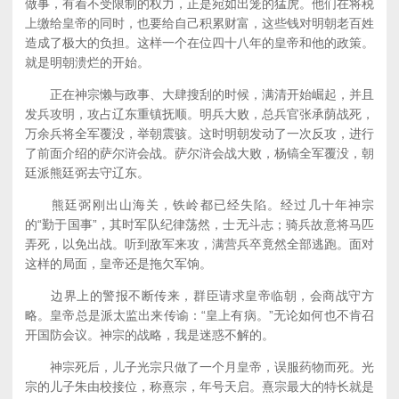
做事，有着不受限制的权力，正是宛如出笼的猛虎。他们在将税
上缴给皇帝的同时，也要给自己积累财富，这些钱对明朝老百姓
造成了极大的负担。这样一个在位四十八年的皇帝和他的政策。
就是明朝溃烂的开始。
正在神宗懒与政事、大肆搜刮的时候，满清开始崛起，并且
发兵攻明，攻占辽东重镇抚顺。明兵大败，总兵官张承荫战死，
万余兵将全军覆没，举朝震骇。这时明朝发动了一次反攻，进行
了前面介绍的萨尔浒会战。萨尔浒会战大败，杨镐全军覆没，朝
廷派熊廷弼去守辽东。
熊廷弼刚出山海关，铁岭都已经失陷。经过几十年神宗
的“勤于国事”，其时军队纪律荡然，士无斗志；骑兵故意将马匹
弄死，以免出战。听到敌军来攻，满营兵卒竟然全部逃跑。面对
这样的局面，皇帝还是拖欠军饷。
边界上的警报不断传来，群臣请求皇帝临朝，会商战守方
略。皇帝总是派太监出来传谕：“皇上有病。”无论如何也不肯召
开国防会议。神宗的战略，我是迷惑不解的。
神宗死后，儿子光宗只做了一个月皇帝，误服药物而死。光
宗的儿子朱由校接位，称熹宗，年号天启。熹宗最大的特长就是