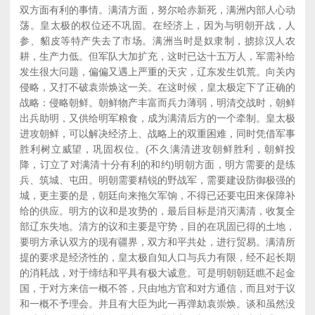
双方面有利的事情。满清方面，努尔哈赤新死，满洲内部人心动
荡。皇太极的权位还不巩固。在经济上，因为与明朝开战，人
参、貂皮等特产失去了市场。满洲当时是奴隶制，掳掠汉人农
耕，生产力低。但军队大加扩充，这时已达十五万人，军需补给
发生很大问题，偏偏又遇上严重的天灾，辽东发生饥荒。向关内
侵略，又打不破袁崇焕这一关。在这时候，皇太极定下了正确的
战略：侵略朝鲜。朝鲜物产丰富而兵力薄弱，明清交战时，朝鲜
出兵助明，又供给明军粮食，成为满清后方的一个牵制。皇太极
进攻朝鲜，可以解决经济上、战略上的双重困难，同时凭借军事
胜利树立威望，巩固权位。(不久满清进攻朝鲜胜利，朝鲜投
降，订立了对满清十分有利的和约)明朝方面，明方需要的是练
兵、筑城、屯田。明朝需要精锐的野战军，需要建设防御极强的
城，更主要的是，朝廷向来拖欠军饷，不得已还要屯田来保障补
给的供应。明方的议和是攻势的，最后目标是消灭满清，收复全
部辽东失地。清方的议和主要是守势，目的在巩固已得的土地，
要明方承认双方的现有疆界，双方和平共处，进行贸易。满清所
提的要求是经济性的，皇太极自知人口与兵力有限，经不起长期
的消耗战，对于缔结和平具有极大诚意。可是明朝朝廷瞧不起金
国，于对方来信一概不答，只由地方官和对方通信，而且对于议
和一概不予理会。并且有大臣为此一再弹劾袁崇焕。谈和虽然没