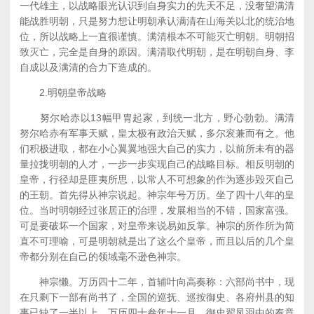
一代雄主，以战略眼光认识到自身实力的先天不足，没奢望满清
能战胜明朝，只是努力想让明朝承认满清在山海关以北的统治地
位，所以战略上一直很谨慎。满清根本不可能灭亡明朝。明朝招
致灭亡，完全是自身的原因。满清取代明朝，是在明朝自身、李
自成以及满清的合力下造成的。
2.明朝皇帝战略
努尔哈赤以13幅甲胄起家，到统一北方，野心勃勃。满清
努尔哈赤有军事天赋，皇太极有政治天赋，多尔衮兼而有之。他
们积极进取，都在小心翼翼地强大自己的实力，以前所未有的器
量拉拢明朝的人才，一步一步实现自己的战略目标。相反明朝的
皇帝，行径却是匪夷所思，以常人不可想象的作为逐步毁灭自己
的王朝。首先得从神宗说起。神宗年号万历。坐了四十八年的皇
位。当时明朝经过张居正的治理，发展相当的不错，国家富强。
可是要破坏一个国家，对皇帝来说易如反掌。神宗的所作所为简
直不可理喻，可是明朝就是出了这么个皇帝，而且以后的几个皇
帝都分别在自己的领域毫不逊色神宗。
神宗懒。万历四十二年，首辅叶向高奏称：六部尚书中，现
在只剩下一部有尚书了，全国的巡抚、巡按御史、各府州县的知
事已缺了一半以上。万历四十叁年十一月，御史翟凤羽中的奏章