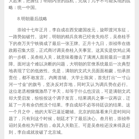
大起来，把握住了明朝内溃的战机，完成了几乎不可能实现的战
略：统一中国。
8.明朝最后战略
崇祯十七年正月，李自成在西安建国改元，旋即渡河东征，
一路势如破竹。这时，明朝的精兵良将已经丧失殆尽，吴叁桂手
下的叁万关宁铁骑成了最后一张王牌。正月十九日，崇祯帝在德
政殿召集大臣，正式商讨调吴叁桂入关事宜。这其实是饮鸠止渴
的一步棋，吴叁桂入关，就意味着撤去了满洲人面前最后一道屏
障。面对这个难以决断的问题，大明朝的官僚系统最后一次典型
地表现了它的低效性。先是，满朝的文武大员面面相觑，怕承担
责任，都不敢发言。内阁首辅、大学士陈寅，首先打出“一寸山
河一寸金”的旗号，坚决反对弃地，同时又认为调兵势在必行。
这位老丞相慷慨激昂了半天，却等于什么也没说，可是满朝文武
却大受启发，纷纷按这个调子发言，结果调兵之事一议再议，迁
延了一月有余仍然没个结果。李自成却不必等待廷议的结果。这
一个月之中，他的大军已逼近畿辅。北京的陷落看来只是时间问
题了，只有到这个时候，朝廷才下了最后决心。叁月初，崇祯帝
诏封吴叁桂为平西伯，命其入关勤王。可是吴叁桂还没来得及赶
到，李自成就攻破了北京城。