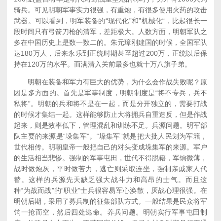
骑兵。可见明朝军事实力很强，有重炮，有很多使用火药的攻击
武器。可以看到，明军装备的“现代化”和”机械化“，比起很长一
段时间只有弓箭刀枪的清军，差距极大。人数方面，明朝军队之
多在中国历史上是数一数二的。朱元璋刚建国的时候，全国军队
达180万人，后来永乐到正统时期甚至超过200万，正统以后保
持在120万的水平。而满清入关前最多也就十万八旗子弟。
明朝在装备和军力有巨大的优势，为什么会作战失败呢？原
因是多方面的。首先是军事制度，明朝制度是“将不专兵，兵不
私将”。明朝的兵和将不是在一起，而是分开独立的，需要打战
的时候才集结一起。这样能够防止大将拥兵自重造反，但是作战
起来，则是效率低下，管理混乱和训练不足。兵源问题。明军部
队主要的来源是“垛集军”。“垛集军”就是把大批人民划为军籍，
世代相传。明朝皇帝一般把自己的对头变成垛集军的来源。军户
的生活相当悲惨。强制的军事屯田，世代不得脱籍，军饷微薄，
战时做炮灰，平时做苦力，逃亡则采取连坐，强制亲戚家人代
替。这样的兵源先天缺乏强大战斗力和高昂的士气。而且这
种“为战而战”的“职业”士兵很容易军心涣散，厌战心理很强。在
明朝后期，采用了募兵制的征集部队方式。一般结果是民众将军
饷一抢而空，然后四处逃命。养兵问题。明朝实行军事屯田制