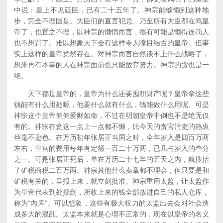
中说：皇上不见廷臣，已有二十五年了。神宗能够懒到这种地
步，完全不理国是。大臣们的直言犯忌、乃至所有大臣都在骂皇
帝了，也置之不理，以神宗的懒惰而言，很有可能是懒得连罚人
也不想罚了。难以想象天下会有这样令人瞠目结舌的皇帝。但事
实上这样的皇帝竟然存在。对神宗而言自然谈不上什么战略了，
想来再有本事的人在神宗面前也只能放弃努力。神宗的贪也是一
绝。
天下都是皇帝的，皇帝为什么还要囤积财产呢？皇帝拿这些
钱能有什么用处呢，他要什么就有什么，钱能做什么用呢。可是
神宗这个皇帝偏偏爱财如命，不过在明朝皇帝中倒也不是绝无仅
有的。神宗在贪这一点上一点都不懒，比今天的贪官污吏的热衷
丝毫不逊色。在万历初年张居正当国之时，全年岁入是四百万两
左右，皇宫的费用每年有定额一百二十万两，已几占岁入的叁分
之一。可是张居正死后，单在万历二十七年的五天之内，就搜括
了矿税商税二百万两。神宗其他什么奏章都不理会，但只要是和
矿税有关的，呈报上来，就立刻批准。神宗重用太监，让太监作
为皇帝代表到处搜刮，所收上来的钱全部放进自己的私人仓库，
称为“内库”。可以想象，这些有极大权力的太监出去会对社会造
成多大的混乱。太监本来就是心理不正常的，现在以皇帝的名义