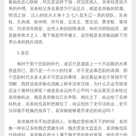
焕如此忠心耿耿，尚且是这样下场，何况其他人。吴叁桂是祖大
寿的外甥。吴叁桂父亲吴襄曾为宁远总兵，都是袁崇焕的部属。
明清之际，汉人的统兵大将十之七八是关辽一系的部队。吴叁
桂、孔有德、耿仲明、尚可喜、左良玉、曹文诏、曹变蛟、黄得
功、刘泽清等都是。这些人有的投降满清，有的为明朝战死，都
是极有将才之人，麾下都是悍卒健士。这些都是袁崇焕战略下培
养出来的精兵强将。
5.凌迟
相对于那个悲剧的时代，凌迟只是盛筵上一个不起眼的水果
拼盘而已。那只是一个小小的结束，并不是这幕悲剧的高潮。那
个悲剧时代太多太多不可思议的事情，凌迟看起来也不算很不可
理解。既然说袁崇焕在战略上根本没有过错，为什么又会导致凌
迟这个最终结果呢？难道是命运的不公平吗？命运甚至没有给过
袁崇焕机会，都是袁崇焕自己在争取。相比之下，命运给了吴叁
桂机会，吴叁桂也及时把握住了，命运也给了史可法机会，史可
法却毫不犹豫的放弃了。袁崇焕能够避开凌迟的命运吗？
袁崇焕绝非不知进退的人。在魏忠贤权倾天下的时候，袁崇
焕一样在辽东给魏忠贤建生祠，魏忠贤派太监监兵，袁崇焕也应
付得很好。袁崇焕在政治上属于魏忠贤的敌对派系。他中进士的