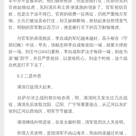
军中并不是最坏的。他们烧杀抢掠，但是还能打仗，比那些见到
百姓如狼似虎，见到清兵和土匪便逃跑的强多了。官军抢劫百
姓，也是出于迫不得已。官府的税费一征再征，仍然严重拖欠军
饷。士兵们被迫卖命打仗，却又缺粮断饷，抢劫起来自然理直气
壮。明朝的官军数以百万计，便是横行天下的百万豺狼饿虎。
与官军的表现相反，李自成的军纪越来越好。高斗枢在《守
郧纪略》中说：早先，张献忠和李自成每攻陷一城，就要大肆抢
掠一场。到壬午(1642)夏秋，李自成和罗汝才每得一城，则改为
派“贼”防守，并且严禁抢掠，以笼络民心。到这个时候，这个战
自然是打不下去了。
6.2.二是外患
满清日益强大起来。
自萨尔浒之战到努尔哈赤死，明、满清间又发生过几次战
役，满清先后攻取沈阳、辽阳、广宁等重要据点，从辽河以东扩
张到辽河以西地区，明军节节败退。
满清继续向明进攻，在皇太极时期，清军曾四次入关攻明。
所谓入关攻明，是指清军不由山海关，而由间道越过长城，