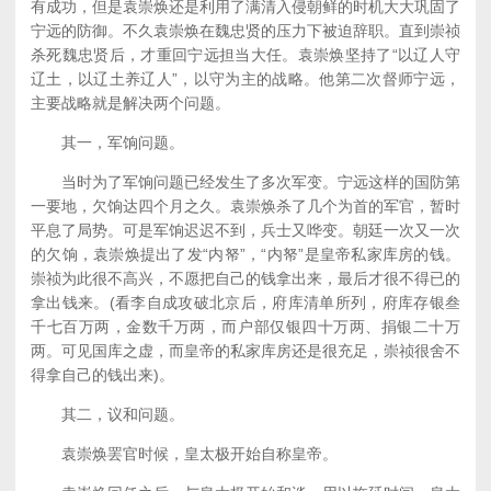
有成功，但是袁崇焕还是利用了满清入侵朝鲜的时机大大巩固了
宁远的防御。不久袁崇焕在魏忠贤的压力下被迫辞职。直到崇祯
杀死魏忠贤后，才重回宁远担当大任。袁崇焕坚持了“以辽人守
辽土，以辽土养辽人”，以守为主的战略。他第二次督师宁远，
主要战略就是解决两个问题。
其一，军饷问题。
当时为了军饷问题已经发生了多次军变。宁远这样的国防第
一要地，欠饷达四个月之久。袁崇焕杀了几个为首的军官，暂时
平息了局势。可是军饷迟迟不到，兵士又哗变。朝廷一次又一次
的欠饷，袁崇焕提出了发“内帑”，“内帑”是皇帝私家库房的钱。
崇祯为此很不高兴，不愿把自己的钱拿出来，最后才很不得已的
拿出钱来。(看李自成攻破北京后，府库清单所列，府库存银叁
千七百万两，金数千万两，而户部仅银四十万两、捐银二十万
两。可见国库之虚，而皇帝的私家库房还是很充足，崇祯很舍不
得拿自己的钱出来)。
其二，议和问题。
袁崇焕罢官时候，皇太极开始自称皇帝。