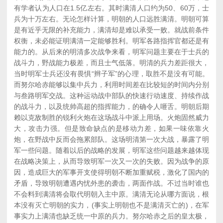
有学者认为人口在1.5亿左右。其时满清人口约为50、60万，士
兵为十万左右。无论怎样计算，明朝的人口远胜满清。明朝可算
是有近乎无限的补充能力，满清却是难以承受一败。就战前条件
权衡，未必能证明满清一定能够胜利。明军各路指挥官都还是有
能力的。从后来的明清多次战争来看，明军问题主要在于士兵的
战斗力，野战能力极差，而且士气低落。明清的兵力差距很大，
当时明军士兵还没有畏惧“辫子军”的心理，取胜不是没有可能。
而努尔哈赤能够以集中兵力，利用时间差在比较短的时间内分别
与叁路明军交战。这种运动战中部队的快速行动速度、持续作战
的战斗力，以及统帅高超的指挥能力，的确令人咂舌。明朝后期
赖以克敌制胜的锐利火炮在这场战斗中派上用场。火炮固然威力
大，攻击力强。但是致命缺点的是移动力差，如果一味依靠火
炮，在野战中反而会拖累部队。这场明清第一次大战，暴露了明
军一些问题。随着以后的战略的发展，明军这些问题越来越体现
在战略决策上，从而导致明军一次又一次的失败。因为战争的原
因，造成巨大的军事开支使得明朝不断加重赋税，激化了国内的
矛盾，导致明朝遭遇内忧外患的袭击，两面作战。不过当时谁也
不会料到满清将会取代明朝入主中原。满清无论从哪方面说，根
本没有灭亡明朝的实力，(事实上明朝也不是满清灭亡的)，在军
事实力上满清也缺乏统一中原的兵力。努尔哈赤之后的皇太极，