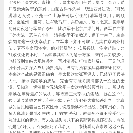
还激怒了皇太极。崇祯二年，皇太极亲自带兵，集兵十余万，避
开袁崇焕防守的东路，由蒙古兵作先导，绕道西路进攻。(可见
满清之入侵，不是一个山海关可以守住的)清军越叁河，略顺
义，至通州，渡河，进军牧马厂，兵势如风，攻向北京。袁崇焕
两日两夜急行军叁百余里，比驻军于北京广渠门外。两军在广渠
门外大战，恶斗八小时，清兵终于不支败退，退了十余里。袁崇
焕知道这一仗侥幸获胜，在军事上并不可取，尤其在京城外打
仗，更不能贪图侥幸。他对部属说：“按照兵法，侥幸得胜，比
打败仗还要不好。”袁崇焕其时因为急于救援，来的兵力较少，
他想等到集结大规模兵力，再对清兵进行彻底的反击，于是他调
度部分兵力深入敌后骚扰清兵，没有将所有援兵都调来守北京。
本来这个战略是很正确的，皇太极这次孤军深入，已经犯了兵法
大忌，按照袁崇焕的想法，完全有可能将满清部队一次性的击
溃。要知道，满清根本无法承受一次这样的毁灭性打击。所以袁
崇焕在等待最好的战机，等待勤王大部队的集结。就在这个时
候，清兵溃败之后，心中不忿，在北京郊外大举烧杀出气。北京
城的居民顾着自己身家性命，说袁崇焕不肯出战，别有用心。许
多人说清兵是他引来的，目的在“胁和”，使皇帝不得不接受他一
向所主张的和议。有人在城头向城下的袁部骑兵抛掷石头，骂他
们是“汉奸兵”。石头砸死了几名兵士。崇祯看到袁崇焕迟迟不肯