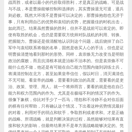
战而胜，或者以最小的代价取得胜利，才是真正的战略。可是战
与不战，本是曹操能够控制和选择的，其实曹操退无可退，退兵
则必败。既然大环境不是曹操可以决定的，那曹操抱怨也无济于
事，只有利用自己的优势和袁绍的劣势，把握最佳的时机出击，
如此而已。结果虽然曹操的胜利，但并不是战前可以肯定的。即
使有取胜的机会，也仍是需要双方统帅对队战机的利用、转换、
把握能力。曹操还是很清醒地认识到这个问题，战后烧掉了自己
军中与袁绍联系将领的名单，固然是收买人心的手法，但也是证
明曹操清楚地看到那时的形势。同样，袁崇焕无力改变当是明朝
政治的腐败，而且抗清根本就是治标不治本的。但是袁崇焕不可
能什么也不做，他还是有可能在自己能力范围内做到训练士兵，
将满清控制在北方，甚至如果皇帝信任，假以时日，消灭满清也
不无可能。看皇帝的战略，需要看到政治的高度，需要看的是吏
治、政策、管理、用人。就一个将帅而言，要看的就是他在自己
能力和权力范围内的作为。尤其是在极端不利的情况下的作为。
很像下象棋，你比对手少了一匹马，埋怨和不冷静不会对你后面
的棋有任何帮助，只有确认这个情况，下出着这种劣势情况最好
的对着，利用对手的弱点和软手，争取胜利或者求和。才是正确
的战略。所谓战略，就是判断决策的过程，虽然能够对结果有直
接和较大的影响，但最终结果并不是单方面战略能够决定的。凭