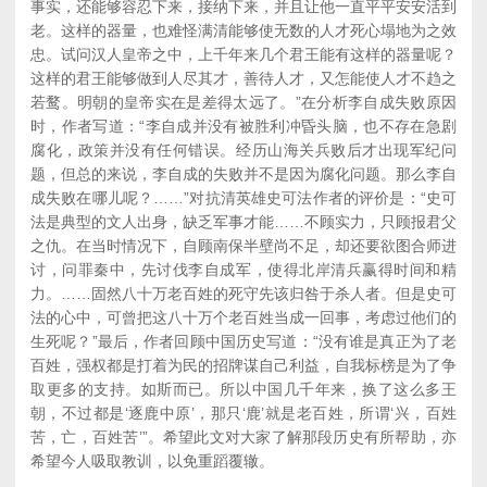
事实，还能够容忍下来，接纳下来，并且让他一直平平安安活到
老。这样的器量，也难怪满清能够使无数的人才死心塌地为之效
忠。试问汉人皇帝之中，上千年来几个君王能有这样的器量呢？
这样的君王能够做到人尽其才，善待人才，又怎能使人才不趋之
若鹜。明朝的皇帝实在是差得太远了。”在分析李自成失败原因
时，作者写道：“李自成并没有被胜利冲昏头脑，也不存在急剧
腐化，政策并没有任何错误。经历山海关兵败后才出现军纪问
题，但总的来说，李自成的失败并不是因为腐化问题。那么李自
成失败在哪儿呢？……”对抗清英雄史可法作者的评价是：“史可
法是典型的文人出身，缺乏军事才能……不顾实力，只顾报君父
之仇。在当时情况下，自顾南保半壁尚不足，却还要欲图合师进
讨，问罪秦中，先讨伐李自成军，使得北岸清兵赢得时间和精
力。……固然八十万老百姓的死守先该归咎于杀人者。但是史可
法的心中，可曾把这八十万个老百姓当成一回事，考虑过他们的
生死呢？”最后，作者回顾中国历史写道：“没有谁是真正为了老
百姓，强权都是打着为民的招牌谋自己利益，自我标榜是为了争
取更多的支持。如斯而已。所以中国几千年来，换了这么多王
朝，不过都是‘逐鹿中原’，那只‘鹿’就是老百姓，所谓‘兴，百姓
苦，亡，百姓苦’”。希望此文对大家了解那段历史有所帮助，亦
希望今人吸取教训，以免重蹈覆辙。