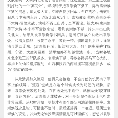
决战清兵，又听到北京城了谣言四起，忧虑重重。加上皇太极恰
到好处的一个“离间计”。崇祯终于把袁崇焕下狱了。得到袁崇焕
下狱的消息，皇太极大喜，立即自良乡回军，至芦沟桥，击破明
副总兵申甫的车营，迫近北京永定门。崇祯催促满桂(袁崇焕手
下大将)冒险求战，满桂不得以出兵，全军覆没。祖大寿(袁崇焕
手下大将)本来率军营救京城，看到袁崇焕下狱，掉头冲出山海
关北去，结果又被袁崇焕修书回兵，意图打胜战立功救出袁崇
焕。和清兵接战，收复了永平、遵化一带。切断清兵后路，逼迫
清兵退回辽东。(袁崇焕死后，旧部祖大寿、何可纲率军驻守锦
州、宁远、大凌河要塞，清军始终不能越雷池一步。)当时各地
来北京勤王的部队很多。袁崇焕下狱，导致各路兵马军心大乱，
再加上欠饷和指挥混乱，山西和陕西的两路援军都溃散回乡，成
为“流寇”的骨干。
从此溃兵加入流寇，使得只会抢粮、不会打仗的饥民有了军
事上的领导，“流寇”也就是在这个时候成长为明朝的威胁。后
来，袁崇焕被凌迟处死。在押送处死中途中，就被民众“咬穿肚
腹，直达内脏”。袁崇焕无罪被杀，对于明朝整个军队士气打击
非常沉重。从那时开始，明朝才有整个部队向满清投降的事。袁
崇焕既忠且能，可惜生不逢时，最后还落得一个凌迟。经历过袁
崇焕的凌迟，以为无论谁投降满清都是可以理解的，想想以袁崇