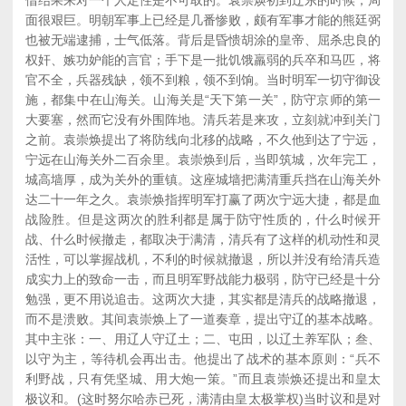
借结果来对一个人定性是不可取的。袁崇焕初到辽东的时候，局
面很艰巨。明朝军事上已经是几番惨败，颇有军事才能的熊廷弼
也被无端逮捕，士气低落。背后是昏愦胡涂的皇帝、屈杀忠良的
权奸、嫉功妒能的言官；手下是一批饥饿羸弱的兵卒和马匹，将
官不全，兵器残缺，领不到粮，领不到饷。当时明军一切守御设
施，都集中在山海关。山海关是“天下第一关”，防守京师的第一
大要塞，然而它没有外围阵地。清兵若是来攻，立刻就冲到关门
之前。袁崇焕提出了将防线向北移的战略，不久他到达了宁远，
宁远在山海关外二百余里。袁崇焕到后，当即筑城，次年完工，
城高墙厚，成为关外的重镇。这座城墙把满清重兵挡在山海关外
达二十一年之久。袁崇焕指挥明军打赢了两次宁远大捷，都是血
战险胜。但是这两次的胜利都是属于防守性质的，什么时候开
战、什么时候撤走，都取决于满清，清兵有了这样的机动性和灵
活性，可以掌握战机，不利的时候就撤退，所以并没有给清兵造
成实力上的致命一击，而且明军野战能力极弱，防守已经是十分
勉强，更不用说追击。这两次大捷，其实都是清兵的战略撤退，
而不是溃败。其间袁崇焕上了一道奏章，提出守辽的基本战略。
其中主张：一、用辽人守辽土；二、屯田，以辽土养军队；叁、
以守为主，等待机会再出击。他提出了战术的基本原则：“兵不
利野战，只有凭坚城、用大炮一策。”而且袁崇焕还提出和皇太
极议和。(这时努尔哈赤已死，满清由皇太极掌权)当时议和是对