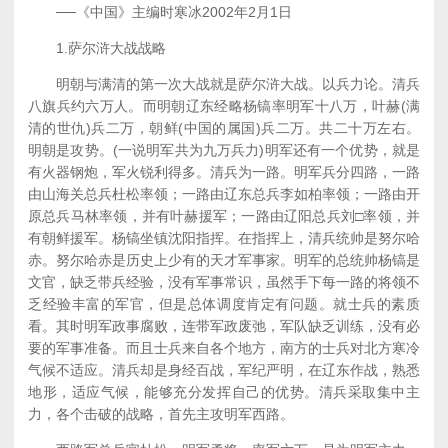
──《中国》主编时寒冰2002年2月1日
1.萨尔浒大战战略
明朝与满清的第一次大战就是萨尔浒大战。以兵力论。清兵
八旗兵约六万人。而明朝辽东经略杨镐率明军十八万，叶赫(满
清的世仇)兵二万，朝鲜(中国的属国)兵二万。共二十万左右。
明朝是攻势。(一说明军共为九万兵力)明军还有一个优势，就是
有火器钢炮，军火锐利得多。清兵为一路。明军兵分四路，一路
由山海关总兵杜松率领；一路由辽东总兵李如柏率领；一路由开
原总兵马林率领，并有叶赫援军；一路由辽阳总兵刘□率领，并
有朝鲜援军。杨镐坐镇沈阳指挥。在指挥上，清兵统帅是努尔哈
赤。努尔哈赤是历史上少有的天才军事家。明军的总统帅杨镐是
文官，缺乏带兵经验，没有军事常识，虽然手下每一路的将领不
乏经验丰富的军官，但是总体调度肯定有问题。就士兵的素质
看。其时明军政事腐败，连带军政废弛，军队缺乏训练，没有必
要的军事准备。而且士兵来自各个地方，南方的士兵对北方寒冷
气候不适应。清兵却是身经百战，军纪严明，在辽东作战，熟悉
地形，适应气候，能够充分发挥自己的优势。清兵采取集中主
力，各个击破的战略，首先主攻明军西路。