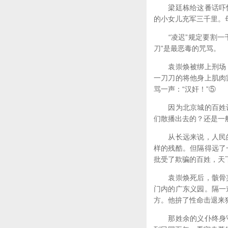
梁廷栋给这番话吓怕
的小女儿充军三千里。
“凌迟”规定要割一千
刀”是最恶毒的咒骂。
袁崇焕被绑上刑场，
一刀刀的将他身上肌肉
骂一声：“汉奸！”⑤
因为北京城的百姓认
们散播出去的？还是一
从长远来说，人民的
样的残酷。但隔得远了
批受了欺骗的百姓，天
袁崇焕死后，骸骨弃
门内的广东义园。隔一
方。他拚了性命击退来
那姓余的义仆终身守