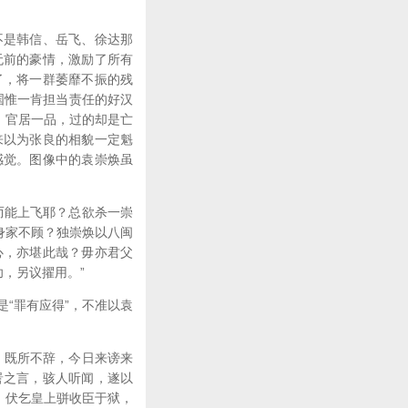
是韩信、岳飞、徐达那
无前的豪情，激励了所有
了，将一群萎靡不振的残
国惟一肯担当责任的好汉
。官居一品，过的却是亡
来以为张良的相貌一定魁
感觉。图像中的袁崇焕虽
而能上飞耶？总欲杀一崇
身家不顾？独崇焕以八闽
心，亦堪此哉？毋亦君父
，另议擢用。”
“罪有应得”，不准以袁
，既所不辞，今日来谤来
詈之言，骇人听闻，遂以
。伏乞皇上骈收臣于狱，