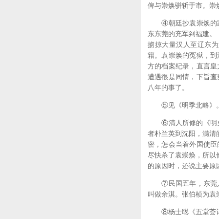
俾与崇焕骈斩于市。崇
④朝廷抄袁崇焕的家
东东莞的充军到福建。
掳掠大量汉人至辽东为
籍。袁崇焕的冤狱，到
方的档案纪录，直言皇
遭遇很是同情，下旨查
八年的事了。
⑤见《明季北略》
⑥清人所修的《明史·
者朴兰英到沈阳，满清
密，怎会当着外国使臣
尽快杀了袁崇焕，所以
的原因时，还说主要原
⑦民国五年，东莞人
叫做余淇。张伯桢为袁
⑧杨士聪《五堂荟记》