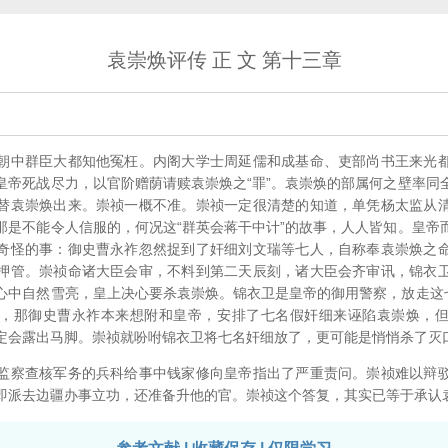
袁崇焕评传 正 文 第十三章
中群臣大都知他冤枉。内阁大学士周延儒和成基命、吏部尚书王来光都
皇帝死战尽力，以官阶赠荫请赎袁崇焕之“罪”。袁崇焕的部属何之壁率同
替袁崇焕出来。崇祯一概不准。崇祯一定很清楚的知道，单凭杨太监从
那是不能令人信服的，何况这“群英会蒋干中计”的故事，人人皆知。皇帝
奇怪的事：御史曹永祚忽然捉到了奸细刘文瑞等七人，自称奉袁崇焕之
押管。崇祯命诸大臣会审，不料到第二天辰刻，诸大臣会齐审讯，锦衣
心中自然雪亮，皇上决心要杀袁崇焕。锦衣卫是皇帝的御用警察，放走这七
，那御史曹永祚本来想附和皇帝，安排了七名假奸细来诬陷袁崇焕，
定会露出马脚。崇祯就吩咐锦衣卫将七名奸细放了，更可能是悄悄杀了灭
察查核军务的兵科给事中钱家修向皇帝指出了严重责问。崇祯难以辩驳
即派去边疆办事立功，还准备升他的官。崇祯这个答复，其实已等于承认