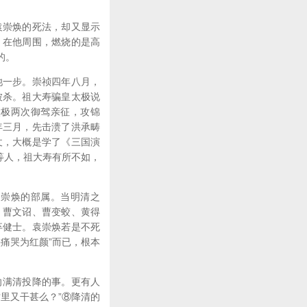
崇焕的死法，却又显示
，在他周围，燃烧的是高
的。
一步。崇祯四年八月，
被杀。祖大寿骗皇太极说
太极两次御驾亲征，攻锦
年三月，先击溃了洪承畴
仗，大概是学了《三国演
等人，祖大寿有所不如，
崇焕的部属。当明清之
、曹文诏、曹变蛟、黄得
卒健士。袁崇焕若是不死
痛哭为红颜”而已，根本
满清投降的事。更有人
里又干甚么？”⑧降清的