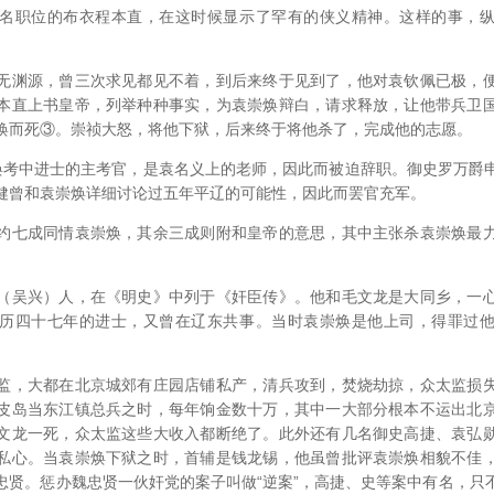
职位的布衣程本直，在这时候显示了罕有的侠义精神。这样的事，纵
渊源，曾三次求见都见不着，到后来终于见到了，他对袁钦佩已极，便
本直上书皇帝，列举种种事实，为袁崇焕辩白，请求释放，让他带兵卫
焕而死③。崇祯大怒，将他下狱，后来终于将他杀了，完成他的志愿。
中进士的主考官，是袁名义上的老师，因此而被迫辞职。御史罗万爵
健曾和袁崇焕详细讨论过五年平辽的可能性，因此而罢官充军。
七成同情袁崇焕，其余三成则附和皇帝的意思，其中主张杀袁崇焕最力
吴兴）人，在《明史》中列于《奸臣传》。他和毛文龙是大同乡，一心
历四十七年的进士，又曾在辽东共事。当时袁崇焕是他上司，得罪过
，大都在北京城郊有庄园店铺私产，清兵攻到，焚烧劫掠，众太监损失
皮岛当东江镇总兵之时，每年饷金数十万，其中一大部分根本不运出北
文龙一死，众太监这些大收入都断绝了。此外还有几名御史高捷、袁弘
私心。当袁崇焕下狱之时，首辅是钱龙锡，他虽曾批评袁崇焕相貌不佳
忠贤。惩办魏忠贤一伙奸党的案子叫做“逆案”，高捷、史等案中有名，只