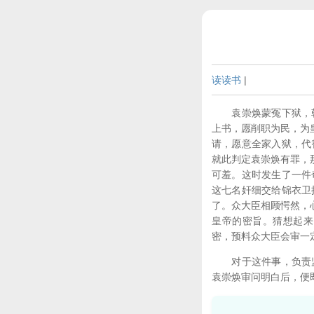
读读书
|
袁崇焕蒙冤下狱，朝
上书，愿削职为民，为
请，愿意全家入狱，代
就此判定袁崇焕有罪，
可羞。这时发生了一件
这七名奸细交给锦衣卫
了。众大臣相顾愕然，
皇帝的密旨。猜想起来
密，预料众大臣会审一
对于这件事，负责监
袁崇焕审问明白后，便