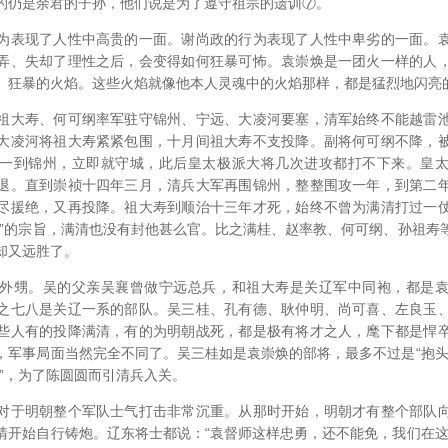
的仍是余君的子孙，他们说是为了遵守祖宗的遗训⑦。
表现了人性中高贵的一面。谢尚政的行为表现了人性中卑劣的一面。袁
弄、失却了理性之后，会变得如何狂暴可怖。袁崇焕是一团火一样的人
、狂暴的火焰。这些火焰就像他本人灵魂中的火焰那样，都是猛烈地闪亮
大寿、何可纲率军驻守锦州、宁远、大凌河要塞，清军始终不能越雷池
大凌河将祖大寿紧紧包围，十月间祖大寿不支投降。副将何可纲不降，
一到锦州，立即就守城，此后皇太极派大将几次进攻都打不下来。皇
退。直到崇祯十四年三月，清兵大军再围锦州，整整围攻一年，到第二
尽援绝，又再投降。祖大寿到顺治十三年才死，始终不曾为满清打过一
汉”的宗旨，满清也没有封他甚么官。比之满桂、赵率教、何可纲、孙祖寿
却又远胜了。
甥。吴的父亲吴襄曾做宁远总兵，和祖大寿是关辽军中同袍，都是袁
之七八是关辽一系的部队。吴三桂、孔有德、耿仲明、尚可喜、左良玉
些人有的投降满清，有的为明朝战死，都是极有将才之人，麾下都是悍
，军事局面当然完全不同了。吴三桂如是袁崇焕的部将，最多不过是“抱头
怒”，为了陈圆圆而引清兵入关。
于明朝整个军队士气打击非常沉重。从那时开始，明朝才有整个部队向
清开始自行铸炮。辽东将士都说：“袁督师这样忠勇，还不能免，我们在这