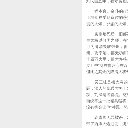
到民国五年，看守袁墓
程本直、余仆的行为
了群众在受到宣传的愚
贵的火焰、邪恶的火焰
袁崇焕死后，旧部祖
皇太极以倾国之师，在
可为满清去取锦州，但
州、攻宁远，都无功而
十四万大军，祖大寿粮
义》中“身在曹营心在
但比之其余的降清大将
吴三桂是祖大寿的外
际，汉人的统兵大将十
功、刘泽清等都是。这
而统率这一批精兵猛将
没有机会让他“冲冠一
袁崇焕无罪被杀，对
带了西洋大炮过去，满