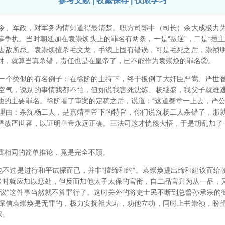
参考文献 | 收藏保存 | 仅限学习
、军政，对军务内情知道得最清楚。职方司郎中（司长）余大成极力为
事争执。当时朝廷加在袁崇焕头上的罪名有两条，一是“叛逆”，二是“擅主
去敌所忌。袁崇焕擅杀毛文龙，手续上固有错误，可是毛死之后，崇祯
对，就算当真杀错，责任也是在皇帝了，已不能作为袁崇焕的罪名②。
个类似的有名例子：在徐阶的主持下，终于扳倒了大奸臣严嵩、严世蕃
空气，说别的事情我都不怕，但如说我害死沈炼、杨继盛，我父子就难
他的主要罪名。徐阶看了审案的定稿之后，说道：“这道奏章一上去，严公
理由：杀沈杨二人，是嘉靖皇帝下的特旨，你们说沈杨二人杀错了，那
释放严世蕃，以证明皇帝永远正确。三法司这才恍然大悟，于是胡乱加了一
相同的简单推论，竟是完全不顾。
不过是进行和平试探而已，并非“擅缔和约”。袁崇焕提出缔和建议而给
，当时就应加以惩处，但反而加他太子太保的官衔，自二品官升为从一品，
和议”这件事当然就不算罪行了。这时关外的将吏士民不断到总督孙承宗的
深信袁崇焕是无罪的，极力安抚祖大寿，劝他立功，同时上书崇祯，盼
睬。