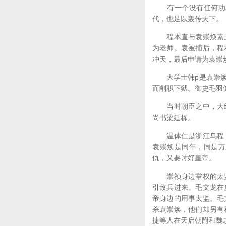
有一个没有任何功名
代，也足以轰传天下。
程本直与袁崇焕素无
为老师。袁被捕后，程
冲天，最后申请为袁崇
大学士韩p是袁崇焕考
而削职下狱。御史毛羽
当时朝臣之中，大约
尚书梁廷栋。
温体仁是浙江乌程（
袁崇焕是同年，同是万
仇，又要讨好皇帝。
崇祯身边掌权的太监
引敌兵进来。毛文龙在
帝身边的用事太监。毛
杀袁崇焕，他们却另有
捷等人在天启朝附和魏