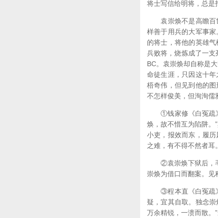
将士写信给明将，总是
袁崇焕不是高瞻百世
样善于用兵的大军事家
的将士，将他的英雄气
兵败将，烧炼成了一支
BC。袁崇焕却自称是
命徒生涯，只因这十年
梧奇伟，但见到他的图
不怎样俊美，但洵洵儒
①钱家修《白冤疏》：
焕，故不惜互为陷阱。
小吏，报效而东，履历
之难，有不得不然者耳
②袁崇焕下狱后，毛文
崇焕为借口而翻案。见
③程本直《白冤疏》中
疑，宜其自取。独念崇
万余精锐，一溃而散。