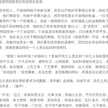
指责明朝昏君奸臣陷害忠良⑨。
的哲人，不是精明能干的政治家，甚至以严格的军事观点来看，他也不
。他行事操切，性格中有重大缺点，然而他凭着永不衰竭的热诚，一往
概带到了每一个部属身上。他是一团熊熊烈火，把部属身上的血都烧热
死战不屈的精锐之师。他的知己程本直称他是“痴心人”，是“泼胆汉”，全
大明国里的一个亡命徒BD。亡命徒是没有家庭幸福的，日日夜夜不得平安
之中，他生命之火在不断的猛烈燃烧。司马迁在《留侯世家》中说，本
形，容貌却如美女一般。我们看到袁崇焕的遗像时，恐怕也会有这样的
雅，很难想像这样的一个人竟会如此刚强侠烈。
“嗟嗟！锦衣何地？奸细何人？竟袖手而七人竟走耶？抑七人俱有翼
”其中又说：“方天启年间，诸阳失卫，山海孤寒。当此时谁能生死忘心，
风霜，备尝险阻，上无父母，下乏妻孥，夜静胡笳，征人泪落。焕独何
。”崇祯批答：“批览卿奏，具见忠爱。袁崇焕鞫问明白，即着前去边塞立功
龙的朋友乘机要求为毛翻案，请求赐讠盒抚恤。崇祯不准，说毛之死是
程本直：《漩声》。
说：“总之，崇焕恃恩太过，任事太烦，而抱心太热，平日任劳任怨
焕就执，将士惊惶，彻夜号啼，莫知所处，而城头炮石，乱打多兵，骂
”最后说：“臣于崇焕，门生也。生平意气豪杰相许。崇焕冤死，义不独生