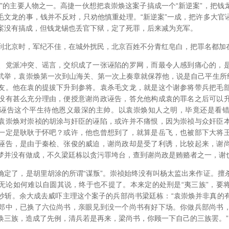
案”的主要人物之一。高捷一伙想把袁崇焕这案子搞成一个“新逆案”，把钱
毛文龙的事，钱并不反对，只劝他慎重处理。“新逆案”一成，把许多大官
案没有搞成，但钱龙锡也丢官下狱，定了死罪，后来减为充军。
京时，军纪不佳，在城外扰民，北京百姓不分青红皂白，把罪名都加
党派冲突、谣言，交织成了一张诬陷的罗网，而最令人感到痛心的，是
武举，袁崇焕第一次到山海关、第一次上奏章就保荐他，说是自己平生所结
友。他在袁的提拔下升到参将。袁杀毛文龙，就是这个谢参将带兵把毛
没有甚么充分理由，便授意谢尚政诬告，答允他构成袁的罪名之后可以
诬告这个平生待他恩义最深的主帅。以袁崇焕知人之明，毕竟还是看
袁崇焕对崇祯的胡涂与奸臣的诬陷，或许并不痛恨，因为崇祯与众奸臣
一定是耿耿于怀吧？或许，他也曾想到了，就算是岳飞，也被部下大将
诬告，是由于秦桧、张俊的威迫，谢尚政却是受了利诱，比较起来，谢
梦并没有做成，不久梁廷栋以贪污罪垮台，查到谢尚政是贿赂者之一，谢
了，是胡里胡涂的所谓“谋叛”。崇祯始终没有叫杨太监出来作证。擅
无论如何难以自圆其说，终于也不提了。本来定的处刑是“夷三族”，要
抄斩。余大成去威吓主理这个案子的兵部尚书梁廷栋：“袁崇焕并非真的
郎中，已换了六位尚书，亲眼见到没一个尚书有好下场。你做兵部尚书
焕三族，造成了先例，清兵若是再来，梁尚书，你顾一下自己的三族罢。”