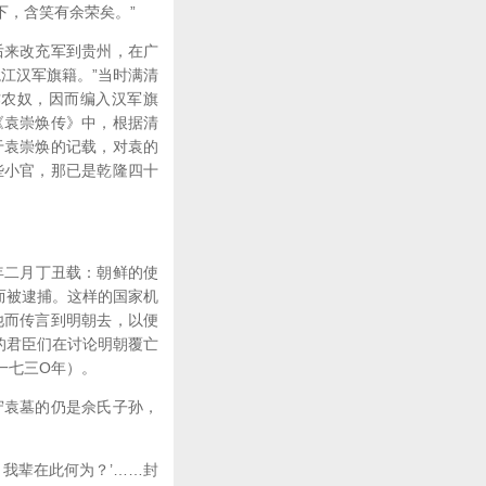
下，含笑有余荣矣。”
来改充军到贵州，在广
江汉军旗籍。”当时满清
作农奴，因而编入汉军旗
《袁崇焕传》中，根据清
于袁崇焕的记载，对袁的
些小官，那已是乾隆四十
年二月丁丑载：朝鲜的使
而被逮捕。这样的国家机
他而传言到明朝去，以便
的君臣们在讨论明朝覆亡
一七三O年）。
袁墓的仍是佘氏子孙，
我辈在此何为？’……封