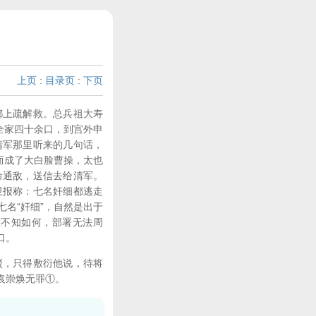
上页
:
目录页
:
下页
上疏解救。总兵祖大寿
全家四十余口，到宫外申
清军那里听来的几句话，
而成了大白脸曹操，太也
命通敌，送信去给清军。
卫报称：七名奸细都逃走
名“奸细”，自然是出于
但不知如何，部署无法周
口。
，只得敷衍他说，待将
袁崇焕无罪①。