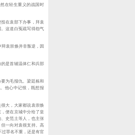
然在轻生重义的战国时
投在袁部下办事，拜袁
国。这道白冤疏写得怨气
申辩袁崇焕并非叛逆，因
的是首辅温体仁和兵部
要为毛报仇。梁廷栋和
他。他心中记恨，既想报
很大，大家都说袁崇焕
京，便在京城中分给了皇
勋、史范土等人，也主张
，但一向对袁很支持。高
不过罪名不重，还是有官