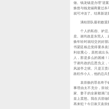
做。钱龙锡是办理“逆
焕曾与钱龙锡商量过杀
就可冲淡了。结果新逆
满桂部队最初败退到北
个人的私怨、妒忌、
卖。谢尚政是东莞人，
焕年轻时就结交的好朋
书梁廷栋总觉得要杀袁
利欲熏心，居然就出头
人，那是多么的困难！
于谢尚政的忘恩负义，
风波亭之狱。只是王贵
政枉作小人，他的总兵
袁崇焕的罪名终于确定
事理由太不充分，崇祯
家、妻子的全家都满门
皇上震怒。我在兵部做
再来犯？今日诛灭袁崇