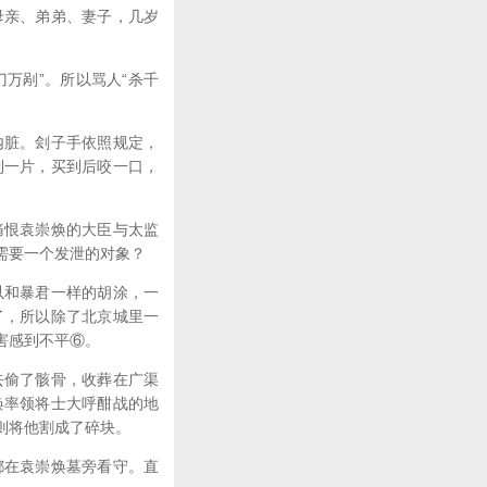
亲、弟弟、妻子，几岁
万剐”。所以骂人“杀千
脏。刽子手依照规定，
到一片，买到后咬一口，
恨袁崇焕的大臣与太监
需要一个发泄的对象？
和暴君一样的胡涂，一
了，所以除了北京城里一
害感到不平⑥。
偷了骸骨，收葬在广渠
焕率领将士大呼酣战的地
则将他割成了碎块。
在袁崇焕墓旁看守。直