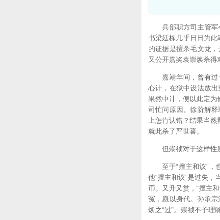
兵部职方司主管军令
书梁廷栋几乎日日为此
的证据是擅杀毛文龙，
又公开嘉奖袁崇焕杀得
嘉靖年间，曾有过一
心计，在狱中设法放出
果然中计，便以此定为
司忙问原因。徐阶解释
上怎肯认错？结果当然
就此杀了严世蕃。
但崇祯对于这样性质
至于“擅主和议”，也
他“擅主和议”是过失
币。又升又赏，“擅主
冤，愿以身代。孙承宗
焕之“过”。崇祯不予理