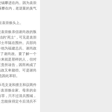
龙锡攀进在内。因为袁崇
诬攀在内，老逆案的臭气
在袁崇焕头上。
袁崇焕亲信谢尚政的叛
的“死士”，可见是袁崇
部士卒隔在围外。兵部尚
升他为福建总兵。谢尚政
错了谢尚政。要了解一个
本来就是那样的人，但对
王贵所诬告，因而构成了
尚政又卑鄙些。可是谢尚
也因此革职。
杀毛文龙和擅主和议两件
将袁崇焕全家、母亲的全
有罪，只不过清兵围城，
，怎能保得定今后清兵不