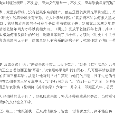
焕为封疆社稷臣，不失忠。臣为义气纲常士，不失义。臣与崇焕虽蒙冤地
，家里穷得很，没有丝毫多余的财产。他在辽西的家属充军到浙江，后
《明史》说袁崇焕没有子孙。近人叶恭绰则说：“袁后裔不知以何缘入黑龙
奴，我猜想袁崇焕的子孙多半是给满清掳掠了去，到黑龙江苦寒之地
清朝乾隆年间方才得以真相大白。《明史》完成于乾隆四年七月，其中
太极如何用反间计的经过。乾隆皇帝隔了几十年，才读到《明史》中关
察袁崇焕有无子孙，结果查到只有旁系的远房子孙，乾隆便封了他们一
。
袁崇焕传》说：“遂磔崇焕于市……天下冤之。”朝鲜《仁祖实录》八
的王公当着他面互相“耳语”，说袁经略果然和我们同心，只可惜事情败露
的面而互相耳语，故意让他听到？朴兰英明白他们的用意，只不过想借
他在给朝鲜国王的奏章中说：“此必行间之言也。”直到一百年之后，朝鲜
因是杀袁崇焕（见朝鲜《英宗实录》六年十一月辛未，即雍正八年，公元
张伯桢的儿子死了，他佩服袁崇焕，将儿子葬在袁墓的旁边。当时看守
崇焕的义仆也立了碑。
卷二：“袁既被执，辽东兵溃数多，皆言：‘以督师之忠，尚不能自免，