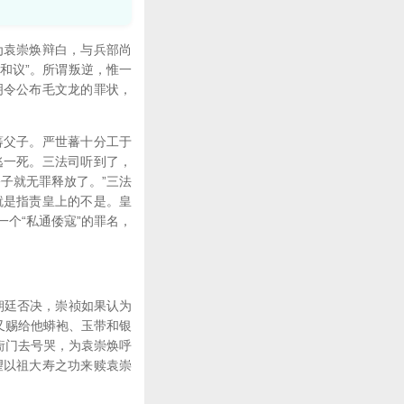
袁崇焕辩白，与兵部尚
和议”。所谓叛逆，惟一
明令公布毛文龙的罪状，
父子。严世蕃十分工于
逃一死。三法司听到了，
子就无罪释放了。”三法
就是指责皇上的不是。皇
个“私通倭寇”的罪名，
朝廷否决，崇祯如果认为
又赐给他蟒袍、玉带和银
衙门去号哭，为袁崇焕呼
望以祖大寿之功来赎袁崇