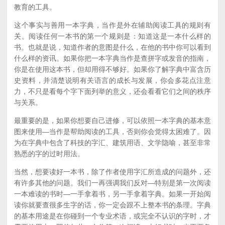
教育的工具。
这个事实与善用一本字典，当作是外在辅助阅读工具的规则有
关。阅读任何一本书的第一个规则是：知道这是一本什么样的
书。也就是说，知道作者的意图是什么，在他的书中你可以看到
什么样的资讯。如果你把一本字典当作是查拼字或发音的指南，
你是在使用这本书，但却用得不够好。如果你了解字典中富含历
史资料，并清楚说明有关语言的成长与发展，你会多花点注意
力，不只是看每个字下面列举的意义，还会看看它们之间的秩序
与关系。
最重要的是，如果你想要自己进修，可以依照一本字典的基本意
图来使用—当作是帮助阅读的工具，否则你会觉得太困难了。因
为在字典中包含了科技的字汇、建筑用语、文学隐喻，甚至非常
熟悉的字的过时用法。
当然，想要读好一本书，除了作者使用字汇所造成的问题外，还
有许多其他的问题。我们一再强调我们反对—特别是第一次阅读
一本难读的书时—一手拿着书，另一手拿着字典。如果一开始阅
读你就要查很多生字的话，你一定会跟不上整本书的条理。字典
的基本用途是在你碰到一个专业术语，或完全不认识的字时，才