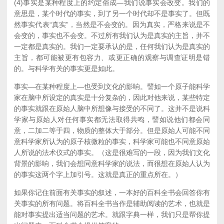
(4)事实是某种程度上的约定俗成—我们说事实会改变。我们的
意思是，某个时代的事实，到了另一个时代却不是事实了。但既
然事实代表“真实”，当然是不会变的。因为真实，严格来说是不
会变的，事实也不会变。不过所有我们认为是真实的主旨，并不
一定都是真实的。我们一定要承认的是，任何我们认为是真实的
主旨，都可能被更有包容力、或更正确的观察与调查证明是错
的。与科学有关的事实更是如此。
事实—在某种程度上—也受到文化的影响。譬如一个原子能科学
家在脑中所设定的真实是十分复杂的，因此对他来说，某些特定
的事实就跟在原始人脑中所想像与接受的不同了。这并不是说科
学家与原始人对任何事实都无法取得共鸣，譬如说他们都会同
意，二加二等于四，物质的整体大于部分。但是原始人可能不同
意科学家所认为的原子核微粒的事实，科学家可能也不同意原始
人所说的法术仪式的事实。（这是很难写的一段，因为我们文化
背景的影响，我们会想同意科学家的说法，而很想在原始人认为
的事实这两个字上加引号。这就是真正的重点所在。）
如果你记住前面有关事实的叙述，一本好的百科全书会回答你有
关事实的所有问题。将百科全书当作是辅助阅读的艺术，也就是
能对事实提出适当问题的艺术。就跟字典一样，我们只是帮你提