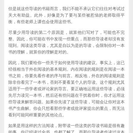
但是就这些导读的书籍而言，我们不能不承认它们往往对考试过
关大有助益。此外，好像是为了要与某些被惹恼的老师取得平
衡，有些老师上课也会使用这些书。
尽量少用导读的第二个原因是，就算他们写对了，可能也不完
整。因此，你可能在书中发现一些重点，而那些导读者却没有发
现到。阅读这类导读，尤其是自以为是的导读，会限制你对一本
书的理解，就算你的理解是对的。
因此，我们要给你一些关于如何使用导读的建议。事实上，这已
经很相当于外在阅读的基本规则。内在阅读的规则是在阅读一本
书之前，你要先看作者的序与前言。相反地，外在的阅读规则是
除非你看完了一本书，否则不要看某个人的导读。这个规则尤其
适用于一些学者或评论家的导言。要正确地运用这些导读，必须
先尽力读完一本书，然后还有些问题在干扰着你时，你才运用这
些导读来解答问题。如果你先读了这些导读，可能会让你对这本
书产生曲解。你会只想看那些学者或批评家提出的重点，而无法
看到可能同样重要的其他论点。
如果是用这样的方法阅读，附带读一些这类的导读书籍是很有趣
的事。你已经读过全书，也都了解了。而那位导读者也读过这本