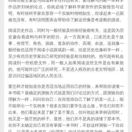
特殊经验主要是与阅读科学性作品有关。要理解与判断一本科学
作品所归纳的论点，你就必须了解科学家所作的实验报告与证
明。有时候科学家在形容一个实验时栩栩如生，你读起来一点困
难也没有。有时说明图表会帮助你了解这些像是奇迹般的描述。
阅读历史作品，同时与一般经验及特殊经验都有关。这是因为历
史掺杂着虚构与科学的部分。从一方面来说，口述历史是个故
事，有情节、角色、插曲、复杂的动作、高潮、余波。这就像一
般经验也适用于阅读小说跟戏剧一样。但是历史也像科学一样，
至少有些历史学家自己研究的经验是相当独特的。他可能有机会
阅读到一些机密文件，而一般人如果阅读这些文件是会有麻烦
的。他可能作过广泛的研究，不是进人残存的古老文明地区，就
是访问过偏远地区的人民生活。
要怎样才能知道你是否适当地运用自己的经验，来帮助你读懂一
本书呢？最确定的测验方式就是我们讨论过的方式，跟测验你的
理解力一样，问问你自己：在你觉得自己了解了的某一点上，能
不能举出一个实例来？很多次我们要学生这么做，学生们却答不
出来。他们看起来是了解了某个重点，但叫他起来举例说明时，
他又是一脸茫然的样子。显然，他们并不是真的读懂了那本书。
在你不太确定自己有没有掌握一本书时，不妨这样测验一下你自
己。以亚里士多德在《伦理学》中讨论的道德为例，他一再强