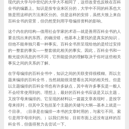
现代的大学与中世纪的大学大不相同了，这些改变也反映在百科
全书的编纂上。知识是按专业来区分的，大学中不同的科系也大
致是照这样的方法来区分的。但是这样的安排，虽然大致上来自
百科全书的背景，但仍然受到用字母编排资料的影响。
这个内在的结构—借用社会学家的术语—就是善用百科全书的人
要去找出来的东西。的确没错，他基本上要找的是真实的知识，
但他不能单独只看一种事实。百科全书所呈现给他的是经过安排
的一整套的事实—一整套彼此相关的事实。因此，百科全书和一
般光提供讯息的书不同，它所能提供的理解取决于你对这些相关
事实之间的关系的了解。
在字母编排的百科全书中，知识之间的关联变得很模糊。而以主
题来编排的百科全书，当然就能很清楚看出其间的相关性。但是
以主题编排的百科全书也有许多缺点，其中有许多事实是一般人
不会经常使用到的。理想上，最好的百科全书应该是又以主题，
又按字母来编排的。它呈现的材料以一篇篇文章表现时，是按字
母来排列，但其中又包括某个主题的关键与大纲—基本上就是一
个目录。（目录是在编排一本书的文章时用的，与索引不同。索
引是用字母排列的。）以我们所知，目前市面上还没有这样的百
科全书，但值得努力去尝试一下。