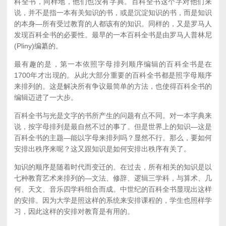
科全书，同样地，他们也没有字典。百科全书这个字对他们来
说，并不是指一本有关知识的书，或是沉淀知识的书，而是知识
的本身—所有受过教育的人都该有的知识。同样的，又是罗马人
发现百科全书的必要性。最早的一本百科全书是由罗马人普林尼
(Pliny)编纂的。
最有趣的是，第一本依照字母排列顺序编辑的百科全书是在
1700年才出现的。从此大部分重要的百科全书都是照字母顺序
来排列的。这是解决所有争议最简单的方法，也使得百科全书的
编辑迈进了一大步。
百科全书与光是文字的书所产生的问题有点不同。对一本字典来
说，按字母排列是最自然不过的事了。但是世界上的知识—这是
百科全书的主题—能以字母来排列吗？显然不行。那么，要如何
安排出秩序来呢？这又跟知识是如何安排出秩序有关了。
知识的顺序是随着时代而变迁的。在过去，所有相关的知识是以
七种教育艺术来排列的—文法、修辞、逻辑三学科，与算术、几
何、天文、音乐四学科组合而成。中世纪的百科全书显现出这样
的安排。因为大学是照这样的系统来安排课程的，学生也照样学
习，因此这样的安排对教育是有用的。