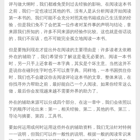
评与做大纲时，我们都难免受到过去经验的影响。在阅读这本书
之前，我们一定也读过其他的书。没有人是从分析阅读开始阅读
第一本书的。我们可能不会充分对照其他书籍或自己生活里的经
验，但是我们免不了会把某一位作者对某件事的声明与结论，拿
来跟我们所知的，许多不同来源的经验作比较。这也就是俗话说
的，我们不应该，也不可能完全孤立地阅读一本书。
但是要拖到现在才提出外在阅读的主要理由是：许多读者太依赖
外在的辅助了，我们希望你了解这是毫无必要的。阅读一本书
时，另一只手上还拿着一本字典，其实是个坏主意。当然这并不
是说你在碰到生字时也不可以查字典。同样地，一本书困扰住你
时，我们也不会建议你去阅读评论这本书的文章。整体来说，在
你找寻外力帮助之前，最好能自己一个人阅读。如果你经常这么
做，最后你会发现越来越不需要外界的助力了。
外在的辅助来源可以分成四个部分。在这一章中，我们会依照以
下的顺序讨论出来：第一，相关经验。第二，其他的书。第三，
导论与摘要。第四，工具书。
要如何运用或何时运用这些外在的辅助资料，我们无法针对特例
一一说明，但我们可以作一般性的说明。根据一般的阅读常识来