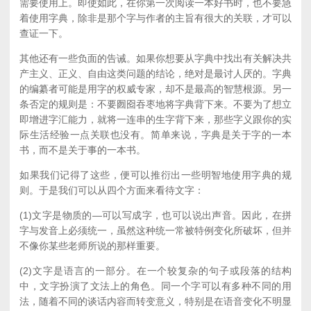
需要使用上。即使如此，在你第一次阅读一本好书时，也不要急
着使用字典，除非是那个字与作者的主旨有很大的关联，才可以
查证一下。
其他还有一些负面的告诫。如果你想要从字典中找出有关解决共
产主义、正义、自由这类问题的结论，绝对是最讨人厌的。字典
的编纂者可能是用字的权威专家，却不是最高的智慧根源。另一
条否定的规则是：不要囫囵吞枣地将字典背下来。不要为了想立
即增进字汇能力，就将一连串的生字背下来，那些字义跟你的实
际生活经验一点关联也没有。简单来说，字典是关于字的一本
书，而不是关于事的一本书。
如果我们记得了这些，便可以推衍出一些明智地使用字典的规
则。于是我们可以从四个方面来看待文字：
(1)文字是物质的—可以写成字，也可以说出声音。因此，在拼
字与发音上必须统一，虽然这种统一常被特例变化所破坏，但并
不像你某些老师所说的那样重要。
(2)文字是语言的一部分。在一个较复杂的句子或段落的结构
中，文字扮演了文法上的角色。同一个字可以有多种不同的用
法，随着不同的谈话内容而转变意义，特别是在语音变化不明显