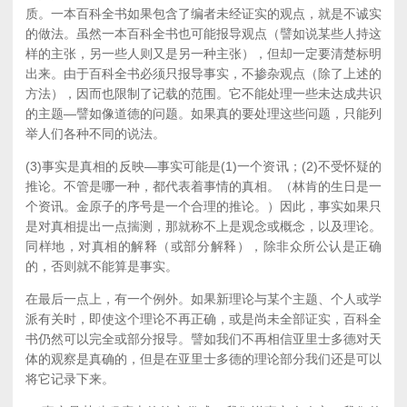
质。一本百科全书如果包含了编者未经证实的观点，就是不诚实
的做法。虽然一本百科全书也可能报导观点（譬如说某些人持这
样的主张，另一些人则又是另一种主张），但却一定要清楚标明
出来。由于百科全书必须只报导事实，不掺杂观点（除了上述的
方法），因而也限制了记载的范围。它不能处理一些未达成共识
的主题—譬如像道德的问题。如果真的要处理这些问题，只能列
举人们各种不同的说法。
(3)事实是真相的反映—事实可能是(1)一个资讯；(2)不受怀疑的
推论。不管是哪一种，都代表着事情的真相。（林肯的生日是一
个资讯。金原子的序号是一个合理的推论。）因此，事实如果只
是对真相提出一点揣测，那就称不上是观念或概念，以及理论。
同样地，对真相的解释（或部分解释），除非众所公认是正确
的，否则就不能算是事实。
在最后一点上，有一个例外。如果新理论与某个主题、个人或学
派有关时，即使这个理论不再正确，或是尚未全部证实，百科全
书仍然可以完全或部分报导。譬如我们不再相信亚里士多德对天
体的观察是真确的，但是在亚里士多德的理论部分我们还是可以
将它记录下来。