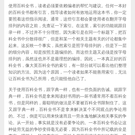
使用百科全书，读者必须要依赖编者的帮忙与建议。任何一本好
的百科全书都有引言，指导读者如何有效地运用这本书，你一定
要照着这些指示阅读。通常，这些引言都会要使用者在翻开字母
排列的内容之前，先查证一下索引。在这里，索引的功能就跟目
录一样，不过并不十分理想。因为索引是在同一个标题下，把百
科全书中分散得很广，但是和某一个相关主题有关的讨论都集中
起来。这反映一个事实，虽然索引是照字母排列的，但是下一层
的细分内容，却是按照主题编排的。而这些主题又必须是按字母
排列的，虽然这也并不是最理想的编排。因此，一本真正好的百
科全书，像大英百科全书的索引，有一部分就可以看出他们整理
知识的方法。因为这个原因，一个读者如果不能善用索引，无法
让百科全书为己所用，也只能怪他自己了。
关于使用百科全书，跟字典一样，也有一些负面的告诫。就跟字
典一样，百科全书是拿来阅读好书用的—坏书通常用不着百科全
书，但是同样的，最聪明的做法是不要被百科全书限制住了。这
又跟字典一样，百科全书不是拿来解决某个不同观点的争论用
的。不过，倒是可以用来快速而且一劳永逸地解决相关事实的争
论。从一开始，事实就是没有必要争论的。一本百科全书会让这
种徒劳无益的争吵变得毫无必要，因为百科全书中所记载的全是