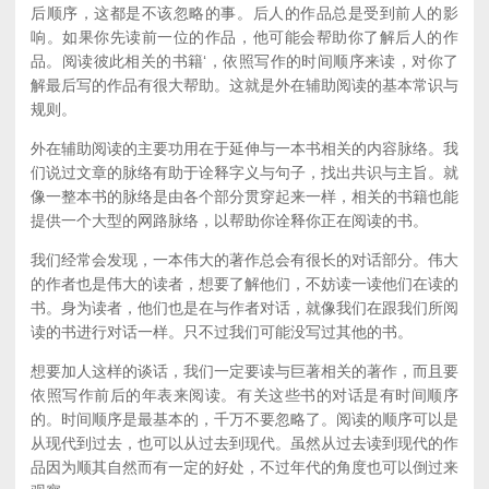
后顺序，这都是不该忽略的事。后人的作品总是受到前人的影
响。如果你先读前一位的作品，他可能会帮助你了解后人的作
品。阅读彼此相关的书籍‘，依照写作的时间顺序来读，对你了
解最后写的作品有很大帮助。这就是外在辅助阅读的基本常识与
规则。
外在辅助阅读的主要功用在于延伸与一本书相关的内容脉络。我
们说过文章的脉络有助于诠释字义与句子，找出共识与主旨。就
像一整本书的脉络是由各个部分贯穿起来一样，相关的书籍也能
提供一个大型的网路脉络，以帮助你诠释你正在阅读的书。
我们经常会发现，一本伟大的著作总会有很长的对话部分。伟大
的作者也是伟大的读者，想要了解他们，不妨读一读他们在读的
书。身为读者，他们也是在与作者对话，就像我们在跟我们所阅
读的书进行对话一样。只不过我们可能没写过其他的书。
想要加人这样的谈话，我们一定要读与巨著相关的著作，而且要
依照写作前后的年表来阅读。有关这些书的对话是有时间顺序
的。时间顺序是最基本的，千万不要忽略了。阅读的顺序可以是
从现代到过去，也可以从过去到现代。虽然从过去读到现代的作
品因为顺其自然而有一定的好处，不过年代的角度也可以倒过来