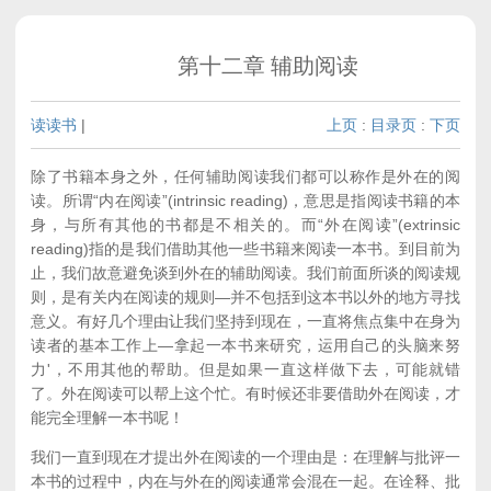
第十二章 辅助阅读
读读书
|
上页
:
目录页
:
下页
除了书籍本身之外，任何辅助阅读我们都可以称作是外在的阅
读。所谓“内在阅读”(intrinsic reading)，意思是指阅读书籍的本
身，与所有其他的书都是不相关的。而“外在阅读”(extrinsic
reading)指的是我们借助其他一些书籍来阅读一本书。到目前为
止，我们故意避免谈到外在的辅助阅读。我们前面所谈的阅读规
则，是有关内在阅读的规则—并不包括到这本书以外的地方寻找
意义。有好几个理由让我们坚持到现在，一直将焦点集中在身为
读者的基本工作上—拿起一本书来研究，运用自己的头脑来努
力'，不用其他的帮助。但是如果一直这样做下去，可能就错
了。外在阅读可以帮上这个忙。有时候还非要借助外在阅读，才
能完全理解一本书呢！
我们一直到现在才提出外在阅读的一个理由是：在理解与批评一
本书的过程中，内在与外在的阅读通常会混在一起。在诠释、批