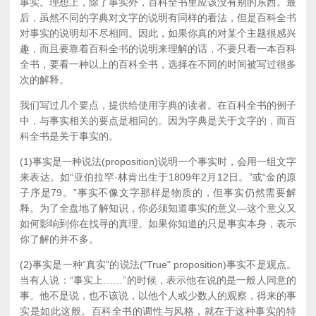
事实。理想上，除了事实外，百科全书里应该没有别的东西。最
后，虽然不同的字典对文字的说明有同样的看法，但是百科全书
对事实的说明却不尽相同。因此，如果你真的对某个主题很感兴
趣，而且要靠着百科全书的说明来理解的话，不要只看一本百科
全书，要看一种以上的百科全书，选择在不同的时间被写过很多
次的解释。
我们写过几个要点，提供给使用字典的读者。在百科全书的例子
中，与事实相关的要点是相同的。因为字典是关于文字的，而百
科全书是关于事实的。
(1)事实是一种说法(proposition)说明一个事实时，会用一组文字
来表达。如“亚伯拉罕·林肯出生于1809年2月12日。”或“金的原
子序是79。”事实不像文字那样是物质的，但事实仍然需要解
释。为了全盘地了解知识，你必须知道事实的意义—这个意义又
如何影响到你在找寻的真理。如果你知道的只是事实本身，表示
你了解的并不多。
(2)事实是一种“真实”的说法("True" proposition)事实不是观点。
当有人说：“事实上……”的时候，表示他在说的是一般人同意的
事。他不是说，也不该说，以他个人或少数人的观察，得来的事
实是如此这般。百科全书的调性与风格，就在于这种事实的特