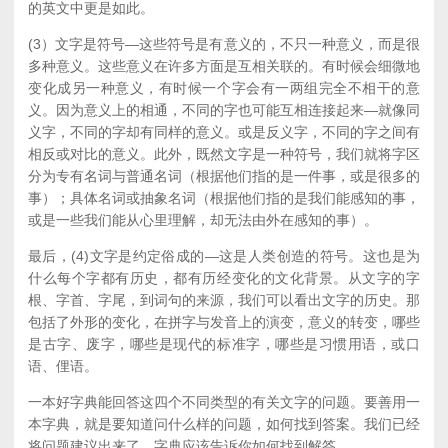
的英文中更是如此。
(3）文字是符号—这些符号是有意义的，不只一种意义，而是很
多种意义。这些意义在许多方面是互相关联的。有时候会细微地
变化成另一种意义，有时候一个字会有一两组完全不相干的意
义。因为意义上的相通，不同的字也可能互相连接起来—就像同
义字，不同的字却有同样的意义。或是反义字，不同的字之间有
相反或对比的意义。此外，既然文字是一种符号，我们就将字区
分为专有名词与普通名词（根据他们指的是一件事，或是很多的
事）；具体名词或抽象名词（根据他们指的是我们能感知的事，
或是一些我们能从心里理解，却无法由外在感知的事）。
最后，(4)文字是约定俗成的—这是人类创造的符号。这也是为
什么每个字都有历史，都有历经变化的文化背景。从文字的字
根、字首、字尾，到词句的来源，我们可以看出文字的历史。那
包括了外形的变化，在拼字与发音上的演变，意义的转变，哪些
是古字、废字，哪些是现代的标准字，哪些是习惯用语，或口
语、俚语。
一本好字典能回答这四个不同类型的有关文字的问题。要善用一
本字典，就是要知道问什么样的问题，如何找到答案。我们已经
将问题建议出来了，字典应该告诉你如何找到解答。