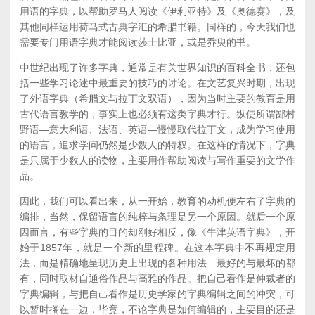
用语的字典，以帮助罗马人阅读《伊利亚特》及《奥德赛》，及
其他同样运用荷马式古典字汇的希腊书籍。同样的，今天我们也
需要专门用语字典才能阅读莎士比亚，或是乔臾的书。
中世纪出现了许多字典，通常是有关世界知识的百科全书，还包
括一些学习论述中最重要的技巧的讨论。在文艺复兴时期，出现
了外语字典（希腊文与拉丁文双语），因为当时主要的教育是用
古代语言教学的，事实上也必须有这类字典才行。纵使所谓鄙村
野语—意大利语、法语、英语—慢慢取代拉丁文，成为学习使用
的语言，追求学问仍然是少数人的特权。在这样的情况下，字典
是只属于少数人的读物，主要用作帮助阅读与写作重要的文学作
品。
因此，我们可以看出来，从一开始，教育的动机便左右了字典的
编排，当然，保留语言的纯粹与条理是另一个原因。就后一个原
因而言，有些字典的目的却刚好相反，像《牛津英语字典》，开
始于1857年，就是一个新的里程碑。在这本字典中不再规定用
法，而是精确地呈现历史上出现的各种用法—最好的与最坏的都
有，同时取材自通俗作品与高雅的作品。把自己看作是仲裁者的
字典编辑，与把自己看作是历史学家的字典编辑之间的冲突，可
以暂时搁在一边，毕竟，不论字典是如何编辑的，主要目的还是