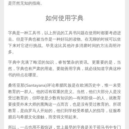
是茫然无知的指南。
如何使用字典
字典是一种工具书，以上所说的工具书问题在使用时都要考虑进
去。但是字典也被当作是一种好玩的读物。在无聊的时候可以坐
下来对它进行挑战。毕竟这比其他许多消磨时间的方法高明许
多。
字典中充满了晦涩的知识，睿智繁杂的资讯。更重要的是，当
然，字典也有严肃的用途。要能善用字典，就必须知道字典这种
书的特点在哪里。
桑塔亚那(Santayana)评论希腊民族是在欧洲历史中，惟一未受
教育的一群人。他的话有双重的意义。当然，他们大部分人是没
受过教育的，但即使是少数有知识的—有闲阶级—的人，就教育
要接受外来大师的熏陶这一点而言，也是没有受过教育的。所谓
教育，是由罗马人开始的，他们到学校受希腊人的指导，征服希
腊后与希腊文化接触，而变得文明起来。
所以，一点也用不着惊讶，世上最早的字典是关于荷马书中专门