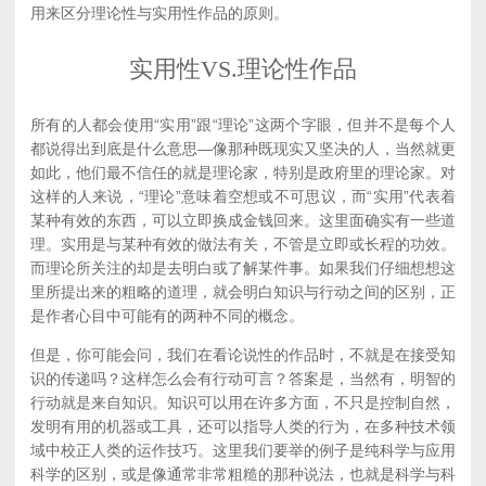
用来区分理论性与实用性作品的原则。
实用性VS.理论性作品
所有的人都会使用“实用”跟“理论”这两个字眼，但并不是每个人
都说得出到底是什么意思—像那种既现实又坚决的人，当然就更
如此，他们最不信任的就是理论家，特别是政府里的理论家。对
这样的人来说，“理论”意味着空想或不可思议，而“实用”代表着
某种有效的东西，可以立即换成金钱回来。这里面确实有一些道
理。实用是与某种有效的做法有关，不管是立即或长程的功效。
而理论所关注的却是去明白或了解某件事。如果我们仔细想想这
里所提出来的粗略的道理，就会明白知识与行动之间的区别，正
是作者心目中可能有的两种不同的概念。
但是，你可能会问，我们在看论说性的作品时，不就是在接受知
识的传递吗？这样怎么会有行动可言？答案是，当然有，明智的
行动就是来自知识。知识可以用在许多方面，不只是控制自然，
发明有用的机器或工具，还可以指导人类的行为，在多种技术领
域中校正人类的运作技巧。这里我们要举的例子是纯科学与应用
科学的区别，或是像通常非常粗糙的那种说法，也就是科学与科