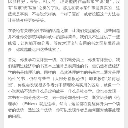
比那样好，等等。相反的，理论型的作品却常常说“是”，没
有“应该”或“应当”之类的字眼。那是在表示某件事是真实的，这
些就是事实，不会说怎样换一个样子更好，或者按照这个方法会
让事情变得更好等等。
在谈论有关理论性书籍的话题之前，让我们先提醒你，那些问题
并不像你分辨该喝咖啡或牛奶那样简单。我们只不过提供了一些
线索，让你能开始分辨。等你对理论与实用的书之区别懂得越
多，你就越能运用这些线索了。
首先，你要学习去怀疑一切。在书籍分类上，你要有怀疑心。我
们强调过经济学的书基本上通常是实用性的书，但仍然有些经济
学的书是纯理论的。同样的，虽然谈理解力的书基本上通常是理
论性的书，仍然有些书（大部分都很恐怖）却要教你“如何思
想”。你也会发现很多作者分不清理论与实用的区别，就像一个
小说家搞不清楚什么是虚构故事，什么是社会学。你也会发现一
本书有一部分是这一类，另一部分却是别一类，斯宾诺莎的《伦
理学》（Ethics）就是这样。然而，这些都在提醒你身为一个读
者的优势，透过这个优势，你可以发现作者是如何面对他要处理
的问题。