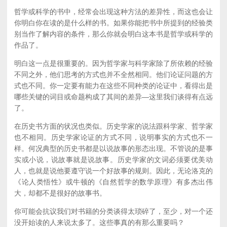
哲学或科学的书中，经常会出现这种方法的差异性，而这也会让
你明白你在读的是什么样的书。如果你能把书中所提到的经验类
别当作了解内容的条件，那么你就会明白这本书是哲学或科学的
作品了。
明白这一点是很重要的。因为哲学家与科学家除了所依赖的经验
不同之外，他们思考的方式也并不全然相同。他们论证问题的方
式也不同。你一定要有能力在这些不同种类的论证中，看得出是
哪些关键的词目或命题构成了其间的差异—这里我们谈得有点远
了。
在历史书方面的状况也类似。历史学家的说法跟科学家、哲学家
也不相同。历史学家论证的方式不同，说明事实的方式也不一
样。何况典型的历史书都是以说故事的形态出现。不管说的是事
实或小说，说故事就是说故事。历史学家的文词必须要优美动
人，也就是说他要遵守说一个好故事的规则。因此，无论洛克的
《论人类悟性》或牛顿的《自然哲学的数学原理》有多杰出伟
大，却都不是很好的故事书。
你可能会抗议我们对书籍的分类谈得太琐碎了，至少，对一个还
没开始读的人来说太多了。这些事真的有那么重要吗？