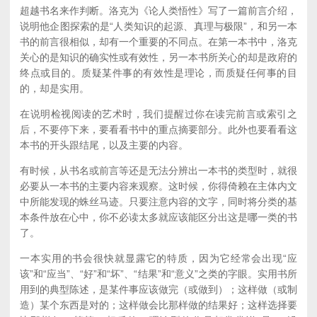
超越书名来作判断。洛克为《论人类悟性》写了一篇前言介绍，
说明他企图探索的是“人类知识的起源、真理与极限”，和另一本
书的前言很相似，却有一个重要的不同点。在第一本书中，洛克
关心的是知识的确实性或有效性，另一本书所关心的却是政府的
终点或目的。质疑某件事的有效性是理论，而质疑任何事的目
的，却是实用。
在说明检视阅读的艺术时，我们提醒过你在读完前言或索引之
后，不要停下来，要看看书中的重点摘要部分。此外也要看看这
本书的开头跟结尾，以及主要的内容。
有时候，从书名或前言等还是无法分辨出一本书的类型时，就很
必要从一本书的主要内容来观察。这时候，你得倚赖在主体内文
中所能发现的蛛丝马迹。只要注意内容的文字，同时将分类的基
本条件放在心中，你不必读太多就应该能区分出这是哪一类的书
了。
一本实用的书会很快就显露它的特质，因为它经常会出现“应
该”和“应当”、“好”和“坏”、“结果”和“意义”之类的字眼。实用书所
用到的典型陈述，是某件事应该做完（或做到）；这样做（或制
造）某个东西是对的；这样做会比那样做的结果好；这样选择要