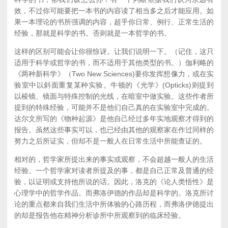
效，不过你可能要把一本书的内容读了相当多之后才能应用。如
果一本理论的书所强调的内容，超乎你日常、例行、正常生活的
经验，那就是科学的书。否则就是一本哲学的书。
这样的区别可能会让你很惊讶。让我们说明一下。（记住，这只
适用于科学或哲学的书，而不适用于其他类型的书。）伽利略的
《两种新科学》（Two New Sciences)要你发挥想像力，或在实
验室中以斜面重复某种实验。牛顿的《光学》(Opticks)则提到
以棱镜、镜面与特殊控制的光线，在暗室中做实验。这些作者所
提到的特殊经验，可能并不是他们自己真的在实验室中完成的。
达尔文所写的《物种起源》是他自己经过多年实地观察才得到的
报告。虽然这些事实可以，也已经由其他的观察家在作过同样的
努力之后所证实，但却不是一般人在日常生活中所能查证的。
相对的，哲学家所提出来的事实或观察，不会超越一般人的生活
经验。一个哲学家对读者所提及的事，都是自己正常及普通的经
验，以证明或支持他所说的话。因此，洛克的《论人类悟性》是
心理学中的哲学作品。而弗洛伊德的作品却是科学的。洛克所讨
论的重点都来自我们生活中所体验的心路历程，而弗洛伊德提出
的却是报告他在精神分析诊所中所观察到的临床经验。