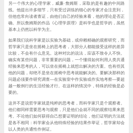
另一个伟大的心理学家，威廉·詹姆斯，采取的是有趣的中间路
线。他提出许多细节，只有受过训练的细心的专家才会注意到，
但他也常向读者查证，由他们自己的经验来看，他的理论是否正
确。所以詹姆斯的作品《心理学原理》是科学也是哲学的，虽然
基本上仍然以科学为主。
如果我们说科学家是以实验为基础，或仰赖精确的观察研究，而
哲学家只是坐在摇椅上的思考者，大部分人都能接受这样的差异
比较，不会有什么意见。这种对比的说法，应该不致令人不快。
确实有某些问题，非常重要的问题，一个懂得如何利用人类共通
经验来思考的人，可以坐在摇椅上就想出解决的方案。也有些其
他的问题，却绝不是坐在摇椅中思考就能解决的。要解决那样的
问题必须要作研究调查—在实验室中作实验或作实地考察—要超
越一般例行的生活经验才行。在这样的情况中，特殊的经验是必
要的。
这并不是说哲学家就是纯粹的思考者，而科学家只是个观察者。
他们都同样需要思考与观察，只是他们会就不同的观察结果来思
考。不论他们如何获得自己想要证明的结论，他们证明的方法就
是各不相同：科学家会从他特殊经验的结果作举证，哲学家却会
以人类的共通性作例证。