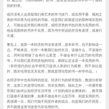
作“规范性”（normative）的书，会在实用类的书中作一个很特
别的归类。
或许没有人会质疑我们将艺术的学习技巧，或实用手册、规则之
类的书归类为论说性的书籍。但是我们前面提过的那种现实型的
人，可能会反对我们将伦理，或经济类的书也归类为实用的书。
他会说那样的书并不实用，因为书中所说的并没有道理，或者行
不通。
事实上，就算一本经济的书没有道理，是本坏书，也不影响这一
点。严格来说，任何一本教我们如何生活，该做什么，不该做什
么，同时说明做了会有什么奖赏，不做会有什么惩罚的伦理的
书，不论我们是否同意他的结论，都得认定这是一本实用的书。
（有些现代的社会学研究只提供人类的行为观察，而不加以批
判，既非伦理也无关实用，那就是理论型的书—科学作品。）
在经济学中也有同样的状况。经济行为的研究报告，数据分析研
究，这类工作是理论性的，而非实用的。除此之外，一些通常教
导我们如何认知经济生活环境（个别的或社会整体的），教导我
们该做不该做的事，如果不做会有什么惩罚等，则是实用的书。
再强调一次，我们可能不同意作者的说法，但是我们的不同意，
并不能将这类书改变为非实用的书。