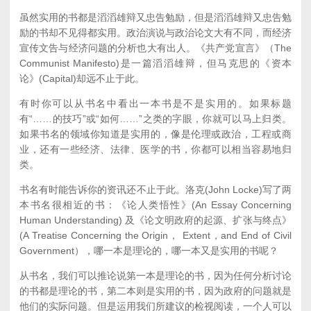
虽然实用的书都是滔滔雄辩又忠告勉励，但是滔滔雄辩又忠告勉
励的书却不见得都实用。政治演说与政治论文大有不同，而经济
宣传文告与经济问题的分析也大有出人。《共产党宣言》（The
Communist Manifesto)是一篇滔滔雄辩，但马克思的《资本
论》(Capital)却远不止于此。
有时你可以从书名中看出一本书是不是实用的。如果标题
有“……的技巧”或“如何……”之类的字眼，你就可以马上归类。
如果书名的领域你知道是实用的，像是伦理或政治，工程或商
业，还有一些经济、法律、医学的书，你都可以相当容易地归
类。
书名有时能告诉你的资讯还不止于此。洛克(John Locke)写了两
本书名很相近的书：《论人类悟性》(An Essay Concerning
Human Understanding) 及《论文明政府的起源、扩张与终点》
(A Treatise Concerning the Origin， Extent，and End of Civil
Government），哪一本是理论的，哪一本又是实用的书呢？
从书名，我们可以推论说第一本是理论的书，因为任何分析讨论
的书都是理论的书，第二本则是实用的书，因为政府的问题就是
他们的实际问题。但是运用我们所建议的检视阅读，一个人可以