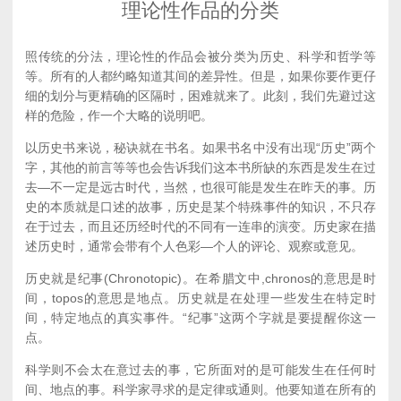
理论性作品的分类
照传统的分法，理论性的作品会被分类为历史、科学和哲学等
等。所有的人都约略知道其间的差异性。但是，如果你要作更仔
细的划分与更精确的区隔时，困难就来了。此刻，我们先避过这
样的危险，作一个大略的说明吧。
以历史书来说，秘诀就在书名。如果书名中没有出现“历史”两个
字，其他的前言等等也会告诉我们这本书所缺的东西是发生在过
去—不一定是远古时代，当然，也很可能是发生在昨天的事。历
史的本质就是口述的故事，历史是某个特殊事件的知识，不只存
在于过去，而且还历经时代的不同有一连串的演变。历史家在描
述历史时，通常会带有个人色彩—个人的评论、观察或意见。
历史就是纪事(Chronotopic)。在希腊文中,chronos的意思是时
间，topos的意思是地点。历史就是在处理一些发生在特定时
间，特定地点的真实事件。“纪事”这两个字就是要提醒你这一
点。
科学则不会太在意过去的事，它所面对的是可能发生在任何时
间、地点的事。科学家寻求的是定律或通则。他要知道在所有的