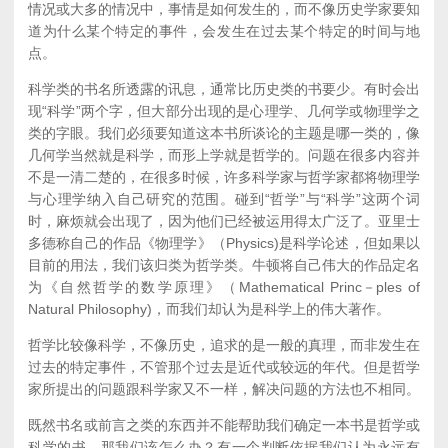
情况或大多的情况中，事情是如何发生的，而不像历史学家要知
道为什么某个特定的事件，会发生在过去某个特定的时间与地
点。
科学类的书名所透露的讯息，通常比历史类的书要少。有时会出
现“科学”两个字，但大部分出现的是心理学、几何学或物理学之
类的字眼。我们必须要知道这本书所谈论的主题是哪一类的，像
几何学当然就是科学，而形上学就是哲学的。问题在很多内容并
不是一清二楚的，在很多时候，许多科学家与哲学家都将物理学
与心理学纳入自己研究的范围。碰到“哲学”与“科学”这两个词
时，麻烦就会出现了，因为他们已经被运用得太广泛了。亚里士
多德称自己的作品《物理学》（Physics)是科学论述，但如果以
目前的用法，我们该归类为哲学类。牛顿将自己伟大的作品定名
为《自然哲学的数学原理》（Mathematical Princ－ples of
Natural Philosophy)，而我们却认为是科学上的伟大著作。
哲学比较像科学，不像历史，追求的是一般的真理，而非发生在
过去的特定事件，不管那个过去是近代或较远的年代。但是哲学
家所提出的问题跟科学家又不一样，解决问题的方法也不相同。
既然书名或前言之类的东西并不能帮助我们确定一本书是哲学或
科学的书，那我们该怎么办？有一个判断依据我们认为永远有