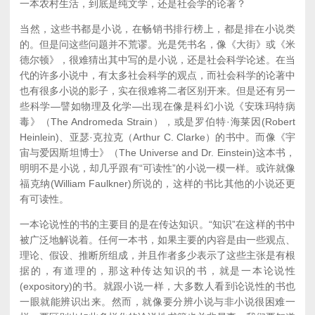
一本农村生活，到底是纯文学，还是社会学的论著？
当然，这些书都是小说，在畅销书排行榜上，都是排在小说类
的。但是问这些问题并不荒谬。光是凭书名，像《大街》或《米
德尔顿》，很难猜出其中写的是小说，还是社会科学论述。在当
代的许多小说中，有太多社会科学的观点，而社会科学的论著中
也有很多小说的影子，实在很难将二者区别开来。但是还有另一
些科学—譬如物理及化学—出现在像是科幻小说《安珠玛特病
毒》（The Andromeda Strain），或是罗伯特·海莱因(Robert
Heinlein)、亚瑟·克拉克（Arthur C. Clarke）的书中。而像《宇
宙与爱因斯坦博士》（The Universe and Dr. Einstein)这本书，
明明不是小说，却几乎跟有“可读性”的小说一模一样。或许就像
福克纳(William Faulkner)所说的，这样的书比其他的小说还更
有可读性。
一本论说性的书的主要目的是在传达知识。“知识”在这样的书中
被广泛地解说着。任何一本书，如果主要的内容是由一些观点、
理论、假设、推断所组成，并且作者多少表示了这些主张是有根
据的，有道理的，那这种传达知识的书，就是一本论说性
(expository)的书。就跟小说一样，大多数人看到论说性的书也
一眼就能辨识出来。然而，就像要分辨小说与非小说很困难一