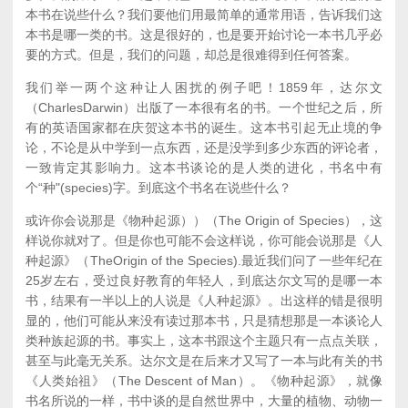
本书在说些什么？我们要他们用最简单的通常用语，告诉我们这
本书是哪一类的书。这是很好的，也是要开始讨论一本书几乎必
要的方式。但是，我们的问题，却总是很难得到任何答案。
我们举一两个这种让人困扰的例子吧！1859年，达尔文
（CharlesDarwin）出版了一本很有名的书。一个世纪之后，所
有的英语国家都在庆贺这本书的诞生。这本书引起无止境的争
论，不论是从中学到一点东西，还是没学到多少东西的评论者，
一致肯定其影响力。这本书谈论的是人类的进化，书名中有
个“种"(species)字。到底这个书名在说些什么？
或许你会说那是《物种起源））（The Origin of Species），这
样说你就对了。但是你也可能不会这样说，你可能会说那是《人
种起源》（TheOrigin of the Species).最近我们问了一些年纪在
25岁左右，受过良好教育的年轻人，到底达尔文写的是哪一本
书，结果有一半以上的人说是《人种起源》。出这样的错是很明
显的，他们可能从来没有读过那本书，只是猜想那是一本谈论人
类种族起源的书。事实上，这本书跟这个主题只有一点点关联，
甚至与此毫无关系。达尔文是在后来才又写了一本与此有关的书
《人类始祖》（The Descent of Man）。《物种起源》，就像
书名所说的一样，书中谈的是自然世界中，大量的植物、动物一