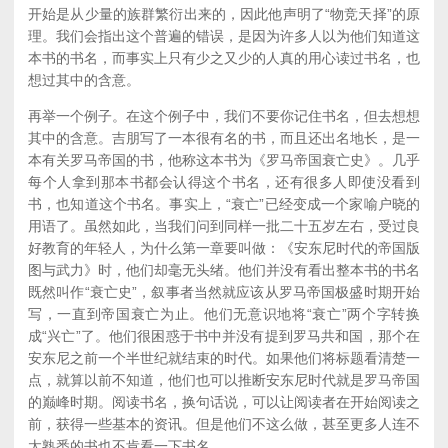
开始是从少量的族群繁衍出来的，因此他声明了“物竞天择”的原
理。我们会指出这个普遍的错误，是因为许多人以为他们知道这
本书的书名，而事实上只有少之又少的人真的用心读过书名，也
想过其中的含意。
再举一个例子。在这个例子中，我们不要你记住书名，但去想想
其中的含意。吉朋写了一本很有名的书，而且还出名地长，是一
本有关罗马帝国的书，他称这本书为《罗马帝国衰亡史》。几乎
每个人拿到那本书都会认得这个书名，还有很多人即使没看到
书，也知道这个书名。事实上，“衰亡”已经变成一个家喻户晓的
用语了。虽然如此，当我们问到同样一批二十五岁左右，受过良
好教育的年轻人，为什么第一章要叫做：《安东尼时代的帝国版
图与武力》时，他们却毫无头绪。他们并没有看出整本书的书名
既然叫作“衰亡史”，叙事者当然就应该从罗马帝国极盛时期开始
写，一直到帝国衰亡为止。他们无意识地将“衰亡”两个字转换
成“兴亡”了。他们很困惑于书中并没有提到罗马共和国，那个在
安东尼之前一个半世纪就结束的时代。如果他们将标题看清楚一
点，就算以前不知道，他们也可以推断安东尼时代就是罗马帝国
的巅峰时期。阅读书名，换句话说，可以让阅读者在开始阅读之
前，获得一些基本的资讯。但是他们不这么做，甚至更多人连不
太熟悉的书也不肯看一下书名。