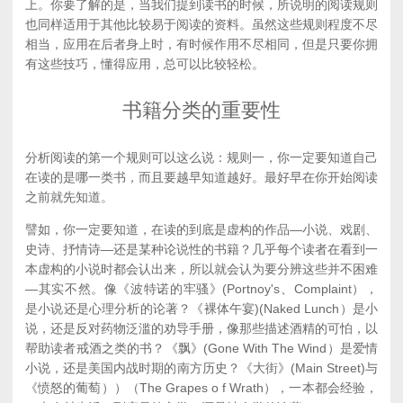
上。你要了解的是，当我们提到读书的时候，所说明的阅读规则
也同样适用于其他比较易于阅读的资料。虽然这些规则程度不尽
相当，应用在后者身上时，有时候作用不尽相同，但是只要你拥
有这些技巧，懂得应用，总可以比较轻松。
书籍分类的重要性
分析阅读的第一个规则可以这么说：规则一，你一定要知道自己
在读的是哪一类书，而且要越早知道越好。最好早在你开始阅读
之前就先知道。
譬如，你一定要知道，在读的到底是虚构的作品—小说、戏剧、
史诗、抒情诗—还是某种论说性的书籍？几乎每个读者在看到一
本虚构的小说时都会认出来，所以就会认为要分辨这些并不困难
—其实不然。像《波特诺的牢骚》(Portnoy's、Complaint），
是小说还是心理分析的论著？《裸体午宴)(Naked Lunch）是小
说，还是反对药物泛滥的劝导手册，像那些描述酒精的可怕，以
帮助读者戒酒之类的书？《飘》(Gone With The Wind）是爱情
小说，还是美国内战时期的南方历史？《大街》(Main Street)与
《愤怒的葡萄））（The Grapes o f Wrath），一本都会经验，