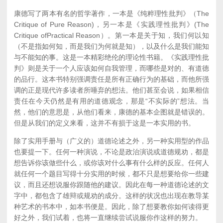
康德写了两本有名的哲学著作，一本是《纯粹理性批判》（The
Critique of Pure Reason)，另一本是《实践理性批判》(The
Critique ofPractical Reason）。第一本是关于知，我们何以知
（不是指如何知，而是我们为何就是知），以及什么是我们能知
与不能知的事。这是一本精彩绝伦的理论性书籍。《实践理性批
判》则是关于一个人应该如何自我管理，而哪些是对的、有道德
的品行。这本书特别强调责任是所有正确行为的基础，而他所强
调的正是现代许多读者所唾弃的想法。他们甚至会说，如果相信
责任在今天仍然是有用的道德观念，那是“不实际的”想法。当
然，他们的意思是，从他们看来，康德的基本企图就是错误的。
但是从我们的定义来看，这并不有损于这是一本实用的书。
除了实用手册与（广义的）道德论述之外，另一种实用型的作品
也要提一下。任何一种演说，不论是政治演说或道德规劝，都是
想告诉你该做些什么，或你该对什么事有什么样的反应。任何人
就任何一个题目写得十分实用的时候，都不只是想要给你一些建
议，而且还想说服你跟随他的建议。因此在每一种道德论述的文
字中，都包含了雄辩或规劝的成分。这样的状况也出现在教导某
种艺术的书本中，如本书便是。因此，除了想要教你如何读得更
好之外，我们试着，也将一直继续尝试说服你作这样的努力。