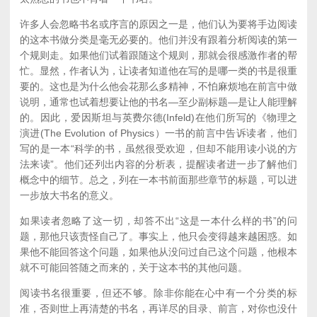
许多人会忽略书名或序言的原因之一是，他们认为要将手边阅读
的这本书做分类是毫无必要的。他们并没有跟着分析阅读的第一
个规则走。如果他们试着跟随这个规则，那就会很感激作者的帮
忙。显然，作者认为，让读者知道他在写的是哪一类的书是很重
要的。这也是为什么他会花那么多精神，不怕麻烦地在前言中做
说明，通常也试着想要让他的书名—至少副标题—是让人能理解
的。因此，爱因斯坦与英费尔德(Infeld)在他们所写的《物理之
演进(The Evolution of Physics）一书的前言中告诉读者，他们
写的是一本“科学的书，虽然很受欢迎，但却不能用读小说的方
法来读”。他们还列出内容的分析表，提醒读者进一步了解他们
概念中的细节。总之，列在一本书前面那些章节的标题，可以进
一步放大书名的意义。
如果读者忽略了这一切，却答不出“这是一本什么样的书”的问
题，那他只该责怪自己了。事实上，他只会变得越来越困惑。如
果他不能回答这个问题，如果他从没问过自己这个问题，他根本
就不可能回答随之而来的，关于这本书的其他问题。
阅读书名很重要，但还不够。除非你能在心中有一个分类的标
准，否则世上再清楚的书名，再详尽的目录、前言，对你也没什