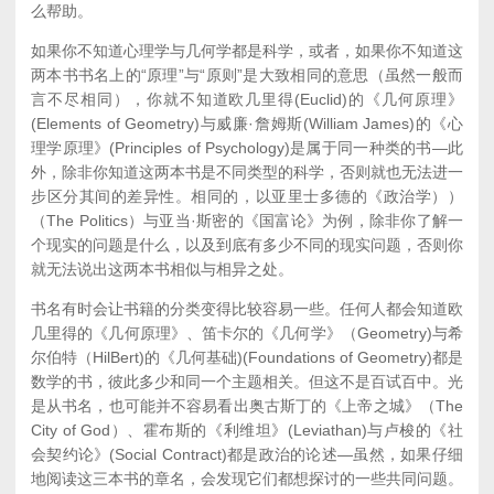
么帮助。
如果你不知道心理学与几何学都是科学，或者，如果你不知道这
两本书书名上的“原理”与“原则”是大致相同的意思（虽然一般而
言不尽相同），你就不知道欧几里得(Euclid)的《几何原理》
(Elements of Geometry)与威廉·詹姆斯(William James)的《心
理学原理》(Principles of Psychology)是属于同一种类的书—此
外，除非你知道这两本书是不同类型的科学，否则就也无法进一
步区分其间的差异性。相同的，以亚里士多德的《政治学））
（The Politics）与亚当·斯密的《国富论》为例，除非你了解一
个现实的问题是什么，以及到底有多少不同的现实问题，否则你
就无法说出这两本书相似与相异之处。
书名有时会让书籍的分类变得比较容易一些。任何人都会知道欧
几里得的《几何原理》、笛卡尔的《几何学》（Geometry)与希
尔伯特（HilBert)的《几何基础)(Foundations of Geometry)都是
数学的书，彼此多少和同一个主题相关。但这不是百试百中。光
是从书名，也可能并不容易看出奥古斯丁的《上帝之城》（The
City of God）、霍布斯的《利维坦》(Leviathan)与卢梭的《社
会契约论》(Social Contract)都是政治的论述—虽然，如果仔细
地阅读这三本书的章名，会发现它们都想探讨的一些共同问题。