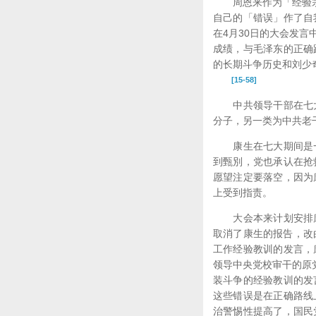
周恩来作为「经验宗派
自己的「错误」作了自
在4月30日的大会发
成绩，与毛泽东的正确
的长期斗争历史和刘少
[15-58]
中共领导干部在七大
分子，另一类为中共老
康生在七大期间是一
到甄別，党也承认在抢
愿望注定要落空，因为
上受到指责。
大会本来计划安排康
取消了康生的报告，改
工作经验教训的发言，
领导中央党校审干的原
装斗争的经验教训的发
这些错误是在正确路线
治警惕性提高了，国民