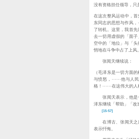
没有资格担任领导，只
在这次整风运动中，首
东同志的思想与作风，·
了转机。这里，我首先应
去一切用虚假的「面子
空中的「地位」与「头衔
悄地在斗争中占了上风
张闻天继续说：
（毛泽东是一切方面的
与愤怒，······他
格！······在这伟大
张闻天表示，他是一
泽东继续「帮助」「改
[15-57]
在博古、张闻天之后
表示忏悔。