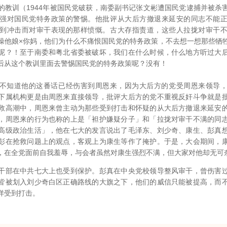
的教训（1944年被国民党破获，南委副书记张文彬遭国民党逮捕并被杀
强对国民党特务政策的警惕。他批评从大后方撤退来延安的同志不能
到冲击而对审干表现的那样愤慨。古大存指责道，这些人拉拢对审干
操他娘×你妈，他们为什么不痛恨国民党的特务政策，不去想一想那些牺
呢？！至于南委和粤北省委被破坏，我们在什么时候，什么地方听过大
后从这个教训里面去警惕国民党的特务政策呢？没有！
不知道他的这番话已经伤害到周恩来，因为大后方的党受周恩来领导
下属机构更是由周恩来直接领导，批评大后方的党不重视反奸斗争就是
救高潮中，周恩来曾主动为那些受到打击和怀疑的从大后方撤退来延安
，周恩来的行为也称的上是「袒护嫌疑分子」和「拉拢对审干不满的同
高级政治生活」，他在七大的发言说出了毛泽东、刘少奇、康生、彭真
彭在抢救问题上的观点，客观上为康生等作了掩护。于是，大会期间，
，在全党面前自我羞辱，与会者虽然对康生强烈不满，但大家对他却无可
部在中共七大上也受到保护。彭真在中央党校领导整风审干，曾伤害过
皆被划入刘少奇白区正确路线的大旗之下，他们的威信只能被提高，而
样受到打击。