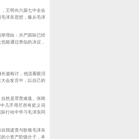
」，王明向六届七中全会
习毛泽东思想，服从毛泽
举理由：共产国际已经
七大也能通过类似的决议，
做长篇检讨，他流看眼泪
在大会发言中，以自己的
，自然是罪责难逃。张闻
比中几乎用尽所有贬义词
实际行动中学习毛泽东同
自我谴责与歌颂毛泽东
害的小资产阶级分子，本