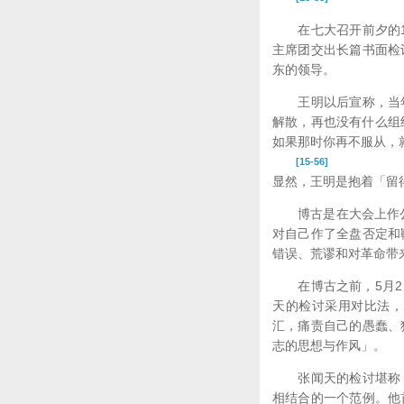
在七大召开前夕的19
主席团交出长篇书面检
东的领导。
王明以后宣称，当年
解散，再也没有什么组织
如果那时你再不服从，就
[15-56]
显然，王明是抱着「留
博古是在大会上作公开
对自己作了全盘否定和
错误、荒谬和对革命带
在博古之前，5月2日
天的检讨采用对比法，
汇，痛责自己的愚蠢、
志的思想与作风」。
张闻天的检讨堪称「
相结合的一个范例。他