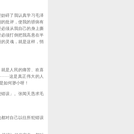
经妨碍了我认真学习毛泽
深刻的批评，使我的骄病有
曾经必须从我自己的身上撕
经必须打倒把我高悬在半
阶级的灵魂，就是这样，悄
，就是人民的痛苦、欢喜
····这是真正伟大的人
己是如何渺小呀！
错误」。张闻天恳求毛
都对自己以往所犯错误