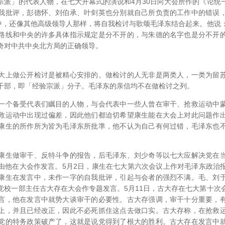
」的代表人物，在七大开幕式的演说和4月30日向大会所作的《论统
我批评，彭德怀、刘伯承、叶剑英也分別就自己所负责的工作中的错误
言中，还像其他高级领导人那样，将自我检讨与歌颂毛泽东结合起来。他说
路线和中央的许多具体指示规定是分不开的，与朱德的名字也是分不开
奇对中共中央北方局的正确领导。
上做公开检讨是被精心安排的。做检讨的人无非是两类人，一类为留苏
干部，即「经验宗派」分子。毛泽东的亲信均不在做检讨之列。
个备受代表们瞩目的人物，与会代表中一些人曾在审干、抢救运动中蒙
救运动中出现过偏差，因此他们都迫切希望康生能在大会上对此问题作
康生的所作所为皆为毛泽东所批準，他不认为自己有何过错，毛泽东也
生做审干、反特斗争的报告，后毛泽东、刘少奇等以七大应解决党在当
由他在大会作发言。5月2日，康生在七大第六次会议上作对毛泽东政治
康生在发言中，未作一字的自我批评，引起与会者的强烈不满。毛、刘
党校一部主任古大存在大会作专题发言。5月11日，古大存在七大第十次
言，他在发言中就势大谈审干的必要性。古大存强调，审干十分重要，
上，并且已经改正，因此不必死抓住这点去做口实。古大存称，在抢救
党的特务政策破产了，这就是说党得到了根大的胜利。古大存在发言中