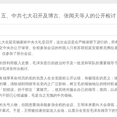
五、中共七大召开及博古、张闻天等人的公开检讨
七大在延安杨家岭中央大礼堂召开，这次会议是在严格保密下进行的，所
交中央办公厅保管。全程参加会议的外国人只有苏联驻延安观察员弗拉
）仅参加了部分会议。
胜利而载入史册，毛泽东昔日的政治对手及一批党和军队的重要领导干
和毛泽东作出检讨。
雄厚革命经历的党的负责人在全党面前公开认错，有极现实的意义：彼
的嘴，清除或削弱彼等在党内之广泛影响，树立毛的领袖地位的绝对权
「犯错误」的干部念「紧箍咒」，使其绝对服从自己的领导；第四，以
的干部已心悅诚服，毛是当之无愧的中共领袖。
头号人物，但因患重病未能参加全程的会议。王明本来要向大会请假，
开幕式。于是，王明被抬著担架送入会场，以显示全党在毛泽东领导下的