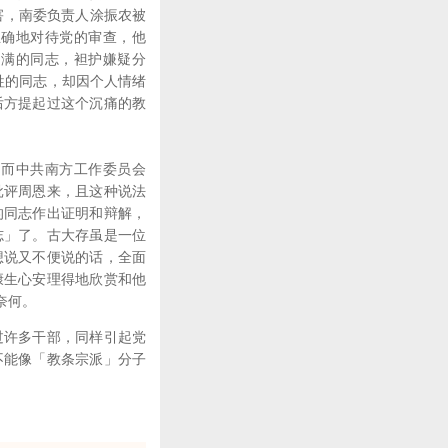
害，南委负责人涂振农被
正确地对待党的审查，他
不满的同志，袒护嫌疑分
牲的同志，却因个人情绪
后方提起过这个沉痛的教
，而中共南方工作委员会
批评周恩来，且这种说法
的同志作出证明和辩解，
志」了。古大存虽是一位
想说又不便说的话，全面
康生心安理得地欣赏和他
奈何。
许多干部，同样引起党
不能像「教条宗派」分子