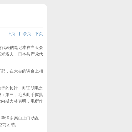
上页
:
目录页
:
下页
有代表的笔记本在当天会
基米洛夫，日本共产党代
部，在大会的讲台上相
等的检讨一则证明毛之
威；第三，毛从此手握批
此向斯大林表明，毛所作
毛泽东亲自上门劝说，
空前团结。