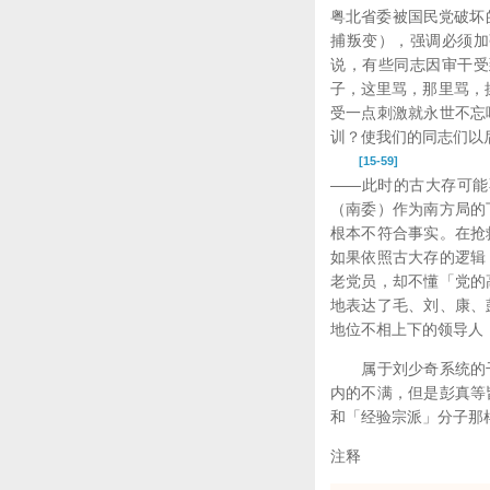
粤北省委被国民党破坏
捕叛变），强调必须加
说，有些同志因审干受
子，这里骂，那里骂，
受一点刺激就永世不忘
训？使我们的同志们以
[15-59]
——此时的古大存可能
（南委）作为南方局的
根本不符合事实。在抢
如果依照古大存的逻辑
老党员，却不懂「党的
地表达了毛、刘、康、
地位不相上下的领导人
属于刘少奇系统的干
内的不满，但是彭真等
和「经验宗派」分子那
注释