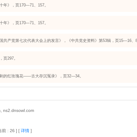
五十年》，页170—71、157。
五十年》，页170—71、157。
《在中国共产党第七次代表大会上的发言》，《中共党史资料》第53辑，页15—16、
》，页297。
《带刺的红玫瑰花——古大存沉冤录》，页32—34。
 ns2.dnsowl.com
当前 : 26 ]
[
详情
]