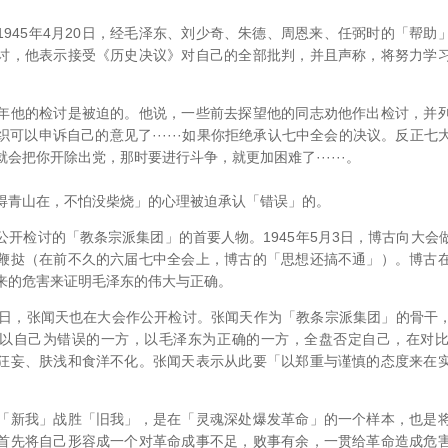
45年4月20日，经毛泽东、刘少奇、朱德、周恩来、任弼时的「帮助
讨，他表示接受《历史决议》对自己的全部批判，并且声称，将努力学
他的检讨是被迫的。他说，一些前去探望他的同志劝他作出检讨，并列
可以申诉自己的意见了······如果你拒绝承认七中全会的决议。反正
会把你开除出党，那时要进行斗争，就更加困难了······。
得青山在，不怕没柴烧」的心理被迫承认「错误」的。
检讨的「教条宗派集团」的首要人物。1945年5月3日，博古向大会
鞭挞（在前不久的六届七中全会上，博古的「思想还搞不通」）。博古
来的危害来证明毛泽东的伟大与正确。
，张闻天也在大会作公开检讨。张闻天作为「教条宗派集团」的骨干
以自己为错误的一方，以毛泽东为正确的一方，全盘否定自己，在对
狂妄、肤浅和食洋不化。张闻天表示从此要「以郑重与谨慎的态度来在
新我」战胜「旧我」，是在「灵魂深处爆发革命」的一个样本，也是将
首先将自己形容成一个对革命成事不足，败事有余，一贯给革命造成危