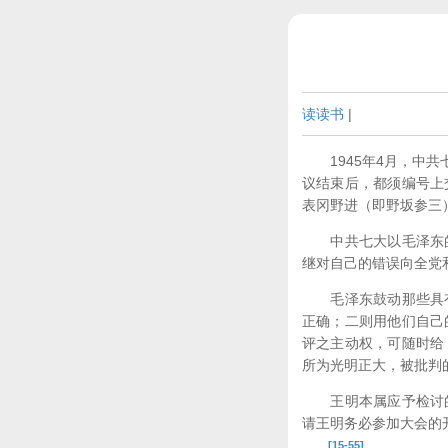
读读书
|
1945年4月，中共
议结束后，都须编号上
表冈野进（即野坂参三
中共七大以毛泽东的
继对自己的错误向全党
毛泽东鼓动那些具有
正确；二则用他们自己
评之主动权，可随时给
所为光明正大，被批判
王明本属应予检讨的
请王明务必参加大会的
[15-55]