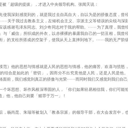
是被「超级的提拔」，才进入中央领导机构。张闻天说：
先使我深刻感觉到的，就是我过去自高自大，自以为是的骄傲态度，曾
·····关于我过去教条主义，左倾机会主义、宗派主义等错误的尖锐与
该感谢毛泽东同志、刘少奇同志对于我的帮助。······为了真理，我
」与「威信」所织成的外衣，以赤裸裸的暴露我自己的一切丑相，我曾
」的支柱所搭成的空架子，使我从天上直摔到地下。······我的无产
。
模范）他的思想与情感就是人民的思想与情感，他的痛苦、欢喜与愤怒
与人民的结合是如此的「密切」，因而分不出究竟他是人民，还是人民是他。··
的人格面前，我们感觉到真正的骄傲与光荣······而同时我们又感觉到我们自
个坏思想、坏作风根深蒂固的人，「你们如果轻易相信我，你们可能犯
造」他，他自己则要「赎罪于万一」！
，杨尚昆、朱瑞等被划入「教条宗派」的领导干部，在大会发言中，也