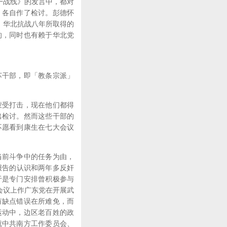
一战线》的发言中，都对
，各自作了检讨。彭德怀
：华北抗战八年所取得的
的，同时也有赖于华北党
干部，即「教条宗派」
受打击，现在他们都得
出检讨。然而这些干部的
不愿看到康生在七大会议
前斗争中的任务为由，
报告的认识和两年多反奸
于是专门安排曾积极参与
会议上作广东党在开展武
有缺点错误在所难免，而
运动中，边区老百姓的政
就中共南方工作委员会、