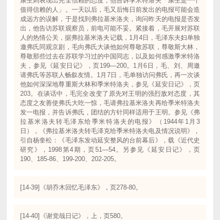
康生则表现出完全信赖的态度，他告诉季米特洛夫「康生是一个
值得信赖的人」。一天以后，毛又后悔日前发出的电报可能会造
成远方的误解，于是找到弗拉基米洛夫，询问昨天的电报是否发
出，他告访苏联观察员，前电可能不妥。紧接着，毛开展对苏联
人的热情公关，据弗拉基米洛夫记载，1月4日，毛泽东夫妇单独
邀弗氏同观京剧，毛向弗氏大谈他如何尊敬苏联，尊敬斯大林，
尊敬那些过去在苏联学习过的中国同志，以及如何感激季米特洛
夫，参见《延安日记》，页199—200。1月6日，毛、刘、周邀
请弗氏等苏联人畅叙友情。1月7日，毛单独访问弗氏，再一次谈
他如何深深地尊重斯大林和季米特洛夫，参见《延安日记》，页
203。在谈话中，毛完全改变了原先对王明的强烈敌对态度，其
态度之友善使弗氏大吃一惊，毛请弗拉基米洛夫再给季米特洛夫
发一电报，并告诉弗氏，团结的方针同样适用于王明。参见《弗
拉基米洛夫转毛泽东给季米特洛夫的电报》（1944年1月3
日），《弗拉基米洛夫转毛泽克给季米特洛夫电及情况说明》，
引自杨奎松：《毛泽东发动延安整风的台前幕后》，载《近代史
研究》，1998第4期，页51—54。另参见《延安日记》，页
190、185-86、199-200、202-205。
[14-39]《胡乔木回忆毛泽东》，页278-80。
[14-40]《谢觉哉日记》，上，页580。