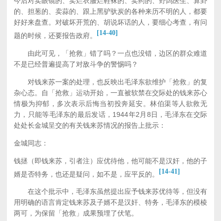
今后对卖眼镜的、卖烂衣服烂鞋袜的、卖药的、野鸽医生、算卦
的、担葱的、卖蒜的、跟上黑驴驮炭的各种来历不明的人，都要
好好来盘查。对破坏开荒的、胡说坏话的人，要细心考查，有问
[14-40]
题的时候，还要报告政府。
由此可见，「抢救」错了吗？一点也没错，边区的群众难道
不是已经普遍提高了对敌斗争的警惕吗？
对钱来苏一案的处理，也反映出毛泽东欲维护「抢救」的复
杂心态。自「抢救」运动开始，一直被软禁在交际处的钱来苏心
情极为抑郁，多次表示后悔当初投奔延安。林伯渠等人欲救无
力，只能等毛泽东的最后发话，1944年2月8日，毛泽东在交际
处处长金城呈交的有关钱来苏情况的报告上批示：
金城同志：
钱拯（即钱来苏，引者注）应优待他，他可能不是汉奸，他的子
[14-41]
婿是否特务，也还是疑问，如不是，应平反的。
在这个批示中，毛泽东虽然提出应予钱来苏优待等，但没有
用明确的语言肯定钱来苏及子婿不是汉奸、特务，毛泽东的模棱
两可，为保留「抢救」成果预埋了伏笔。