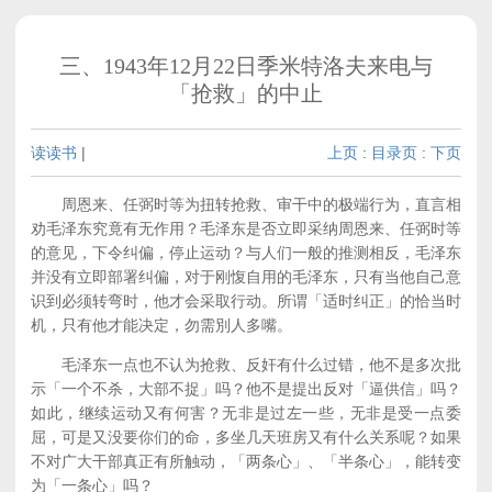
三、1943年12月22日季米特洛夫来电与
「抢救」的中止
读读书
|
上页
:
目录页
:
下页
周恩来、任弼时等为扭转抢救、审干中的极端行为，直言相
劝毛泽东究竟有无作用？毛泽东是否立即采纳周恩来、任弼时等
的意见，下令纠偏，停止运动？与人们一般的推测相反，毛泽东
并没有立即部署纠偏，对于刚愎自用的毛泽东，只有当他自己意
识到必须转弯时，他才会采取行动。所谓「适时纠正」的恰当时
机，只有他才能决定，勿需別人多嘴。
毛泽东一点也不认为抢救、反奸有什么过错，他不是多次批
示「一个不杀，大部不捉」吗？他不是提出反对「逼供信」吗？
如此，继续运动又有何害？无非是过左一些，无非是受一点委
屈，可是又没要你们的命，多坐几天班房又有什么关系呢？如果
不对广大干部真正有所触动，「两条心」、「半条心」，能转变
为「一条心」吗？