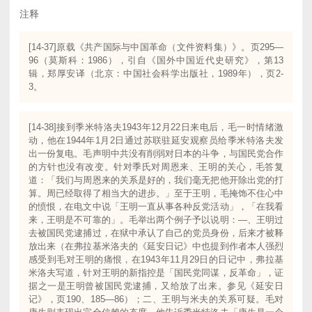
注释
[14-37]原载《共产国际与中国革命（文件资料集）》。页295—
96（莫斯科：1986），引自《国外中国近代史研究》，第13
辑，郑厚安译（北京：中国社会科学出版社，1989年），页2-
3。
[14-38]接到季米特洛夫1943年12月22日来电后，毛一时情绪激
动，他在1944年1月2日通过苏联驻延安观察员给季米特洛夫发
出一份复电。毛声明中共没有削弱对日本的斗争，与国民党合作
的方针也没有改变。针对季氏对周恩来、王明的关心，毛答复
道：「我们与周恩来的关系是好的，我们毫无把他开除出党的打
算。周已经取得了相当大的进步。」至于王明，毛掩饰不住心中
的愤恨，在电文中说「王明一直从事各种反党活动」，「在我看
来，王明是不可靠的」。毛举出两个例子予以说明：—、王明过
去被国民党逮捕过，在狱中承认了自己的党员身份，后来才被释
放出来（在弗拉基米洛夫的《延安日记》中也提到作者本人强烈
感受到毛对王明的痛恨，在1943年11月29日的日记中，弗拉基
米洛夫写道，针对王明的新指控是「国民党同谋，反革命」，证
据之一是王明曾被国民党逮捕，又给放了出来。参见《延安日
记》，页190、185—86）；二、王明与米夫的关系可疑。毛对