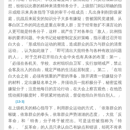
想，纷纷以比赛的精神来清查特务分子。上级部门则以明确的指
示或暗示来具体指导下级的审干小组成员：凡出身剥削阶级家
庭，抗战后来延安的知识分子大多有嫌疑；曾被国民党逮捕、从
事白区工作的同志也是重点审查人群；至于经常散扩不满言论的
人更可能是特务分子，这样，就产生了对各单位「敌人」比例指
标的要求问题。中央书记处秘密制定反奸策略，指示通过召开坦
白大会，「形成坦白运动的潮流，造成群众的压力与群众的清查
运动」，认为如此做了，「即可清出大批特务与各种有政治问题
的人」。对于怎样召开坦白大会中央也有具体的布置：第一，
「必须在各机关、学校、农村组织自卫军，实行放哨戒严，禁止
会客及出入的自由，规定严格的生活起居制度」。第二，「在坦
白大会之前，必须有慎重的严密的準备，除开调查一切嫌疑分子
的材料，定出嫌疑名单之外，并须动员一批积极分子，秘密监视
嫌疑分子；注意他每日的言论行动，在大会上察言观色；在他恐
慌动摇到极度时，即抓紧对他劝说，督促他坦白并坦白別人。」
[13-3]
在上级机关的精心指导下，利用群众运动的方式，「依靠群众的
喉咙，依靠群众的拳头，依靠群众声势汹汹的态度」，大批「反
革命」和「特务」分子终于被挖出。可是这些被指称为「特
务」、「反革命」的人员只承认自己有缺点和错误，却死不肯承