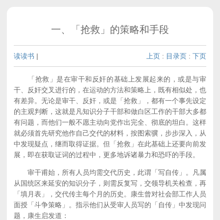
一、「抢救」的策略和手段
读读书
|
上页
:
目录页
:
下页
「抢救」是在审干和反奸的基础上发展起来的，或是与审
干、反奸交叉进行的，在运动的方法和策略上，既有相似处，也
有差异。无论是审干、反奸，或是「抢救」，都有一个事先设定
的主观判断，这就是凡知识分子干部和做白区工作的干部大多都
有问题，而他们一般不愿主动向党作出完全、彻底的坦白。这样
就必须首先研究他作自己交代的材料，按图索骥，步步深入，从
中发现疑点，继而取得证据。但「抢救」在此基础上还要向前发
展，即在获取证词的过程中，更多地诉诸暴力和恐吓的手段。
审干甫始，所有人员均需交代历史，此谓「写自传」。凡属
从国统区来延安的知识分子，则需反复写，交领导机关检查，再
「填月表」，交代传主每个月的历史。康生曾对社会部工作人员
面授「斗争策略」。指示他们从受审人员写的「自传」中发现问
题，康生启发道：