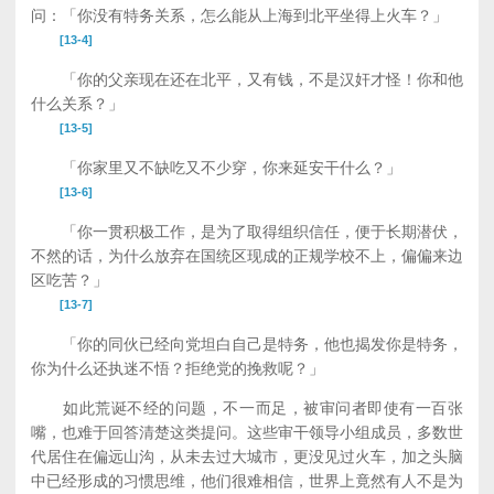
问：「你没有特务关系，怎么能从上海到北平坐得上火车？」
[13-4]
「你的父亲现在还在北平，又有钱，不是汉奸才怪！你和他
什么关系？」
[13-5]
「你家里又不缺吃又不少穿，你来延安干什么？」
[13-6]
「你一贯积极工作，是为了取得组织信任，便于长期潜伏，
不然的话，为什么放弃在国统区现成的正规学校不上，偏偏来边
区吃苦？」
[13-7]
「你的同伙已经向党坦白自己是特务，他也揭发你是特务，
你为什么还执迷不悟？拒绝党的挽救呢？」
如此荒诞不经的问题，不一而足，被审问者即使有一百张
嘴，也难于回答清楚这类提问。这些审干领导小组成员，多数世
代居住在偏远山沟，从未去过大城市，更没见过火车，加之头脑
中已经形成的习惯思维，他们很难相信，世界上竟然有人不是为