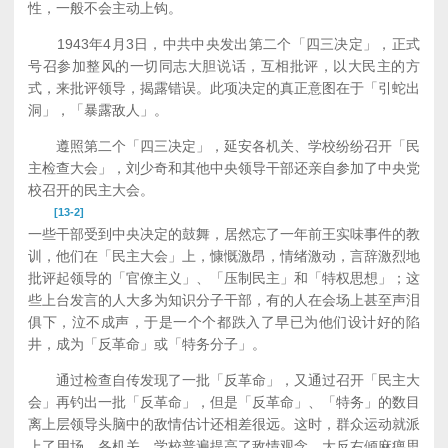
性，一般不会主动上钩。
1943年4月3日，中共中央发出第二个「四三决定」，正式
号召参加整风的一切同志大胆说话，互相批评，以大民主的方
式，来批评领导，揭露错误。此项决定的真正意图在于「引蛇出
洞」，「暴露敌人」。
遵照第二个「四三决定」，延安各机关、学校纷纷召开「民
主检查大会」，刘少奇和其他中央领导干部还亲自参加了中央党
校召开的民主大会。
[13-2]
一些干部受到中央决定的鼓舞，居然忘了一年前王实味事件的教
训，他们在「民主大会」上，慷慨激昂，情绪激动，言辞激烈地
批评起领导的「官僚主义」、「压制民主」和「特权思想」；这
些上台发言的人大多为知识分子干部，有的人在会场上甚至声泪
俱下，泣不成声，于是一个个都跌入了早已为他们设计好的陷
井，成为「反革命」或「特务分子」。
通过检查自传发现了一批「反革命」，又通过召开「民主大
会」再钓出一批「反革命」，但是「反革命」、「特务」的数目
离上层领导头脑中的敌情估计还相差很远。这时，群众运动就派
上了用场，各机关、学校普遍提高了敌情观念，大反右倾麻痹思