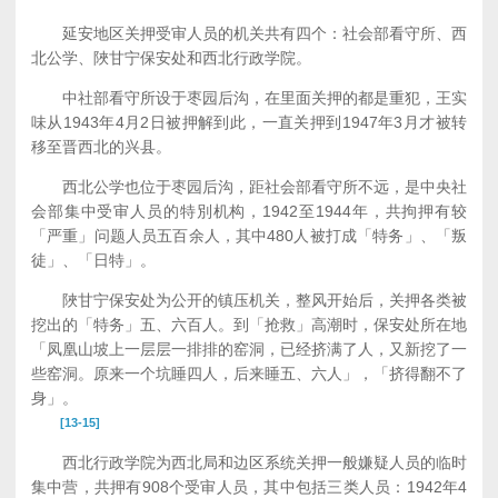
延安地区关押受审人员的机关共有四个：社会部看守所、西
北公学、陜甘宁保安处和西北行政学院。
中社部看守所设于枣园后沟，在里面关押的都是重犯，王实
味从1943年4月2日被押解到此，一直关押到1947年3月才被转
移至晋西北的兴县。
西北公学也位于枣园后沟，距社会部看守所不远，是中央社
会部集中受审人员的特別机构，1942至1944年，共拘押有较
「严重」问题人员五百余人，其中480人被打成「特务」、「叛
徒」、「日特」。
陜甘宁保安处为公开的镇压机关，整风开始后，关押各类被
挖出的「特务」五、六百人。到「抢救」高潮时，保安处所在地
「凤凰山坡上一层层一排排的窑洞，已经挤满了人，又新挖了一
些窑洞。原来一个坑睡四人，后来睡五、六人」，「挤得翻不了
身」。
[13-15]
西北行政学院为西北局和边区系统关押一般嫌疑人员的临时
集中营，共押有908个受审人员，其中包括三类人员：1942年4