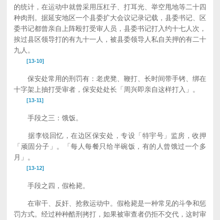
的统计，在运动中就曾采用压杠子、打耳光、举空甩地等二十四
种肉刑。据延安地区一个县委扩大会议记录记载，县委书记、区
委书记都曾亲自上阵殴打受审人员，县委书记打入约十七人次，
挨过县区领导打的有九十一人，被县委领导人私自关押的有二十
九人。
[13-10]
保安处常用的刑罚有：老虎凳、鞭打、长时间带手铐、绑在
十字架上抽打受审者，保安处处长「周兴即亲自这样打入」。
[13-11]
手段之三：饿饭。
据李锐回忆，在边区保安处，专设「特宇号」监房，收押
「顽固分子」。「每人每餐只给半碗饭，有的人曾饿过一个多
月」。
[13-12]
手段之四，假枪毙。
在审干、反奸、抢救运动中。假枪毙是一种常见的斗争和惩
罚方式。经过种种酷刑拷打，如果被审查者仍拒不交代，这时审