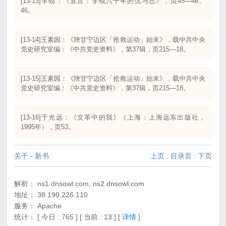
[13-13]李锐：《直言：李锐六十年的忧与思》，页45—46、
46。
[13-14]王素园：《陜甘宁边区「抢救运动」始末》，载中共中央
党史研究室编：《中共党史资料》，第37辑，页215—18。
[13-15]王素园：《陜甘宁边区「抢救运动」始末》，载中共中央
党史研究室编：《中共党史资料》，第37辑，页215—18。
[13-16]于光远：《文革中的我》（上海：上海远东出版社，
1995年），页53。
关于
-
新书
上页
:
目录页
:
下页
解析： ns1.dnsowl.com, ns2.dnsowl.com
地址： 38.190.226.110
服务： Apache
统计：
[ 今日 : 765 ] [ 当前 : 13 ]
[
详情
]