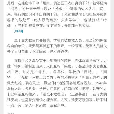
月后，在秘密审干中「坦白」的边区工农出身的干部；被怀疑为
「特务」的外来干部；以及「抢救」中送来的边区各厅、院、
局、银行的知识分子出身的干部。于光远和以后长期担任邓颖超
秘书的陈楚平（此人原为南京中央大学学生，也被打成「特
嫌」）当时即被集中在此接受审查，并参加开荒劳动。
[13-16]
至于更大数目的各机关、学校的被抢救人员，则全部拘押在
各自的单位，接受隔离状态下的审查。一经隔离，受审人员就失
去了人身自由，不準回家，也不许通信。
在康生和各单位审干小组施行的精神、肉体双重折磨下，大
批「特务」被制造出来，人们互相「揭发」，甚至许多夫妻也互
相「咬」对方是「特务」。各单位、学校的「日特」、「国
特」、「叛徒」鱼贯上台自首，有的还被树为「坦白」典型，胸
佩大红花，骑在马上，风尘仆仆地巡回各地现身说法。1943年
夏秋之后，各机关、学校大门紧闭，门口由警卫把守，延安的人
们已中断互相往来，「谁也不敢理谁」（王德芬语），在偌大的
延安城，也需持介绍信才能办事。入夜，延安万籁俱寂，听不到
一点声音，陷入一片恐怖、沉寂之中。