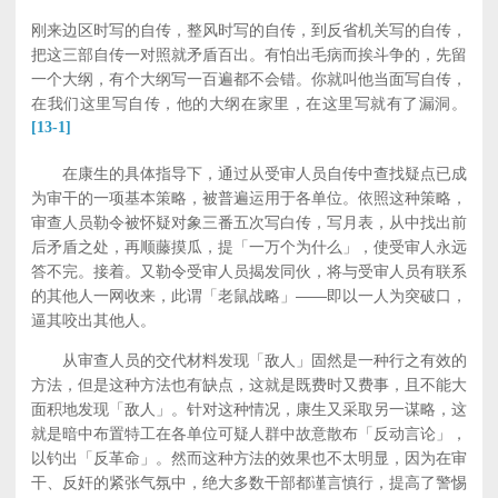
刚来边区时写的自传，整风时写的自传，到反省机关写的自传，
把这三部自传一对照就矛盾百出。有怕出毛病而挨斗争的，先留
一个大纲，有个大纲写一百遍都不会错。你就叫他当面写自传，
在我们这里写自传，他的大纲在家里，在这里写就有了漏洞。
[13-1]
在康生的具体指导下，通过从受审人员自传中查找疑点已成
为审干的一项基本策略，被普遍运用于各单位。依照这种策略，
审查人员勒令被怀疑对象三番五次写白传，写月表，从中找出前
后矛盾之处，再顺藤摸瓜，提「一万个为什么」，使受审人永远
答不完。接着。又勒令受审人员揭发同伙，将与受审人员有联系
的其他人一网收来，此谓「老鼠战略」——即以一人为突破口，
逼其咬出其他人。
从审查人员的交代材料发现「敌人」固然是一种行之有效的
方法，但是这种方法也有缺点，这就是既费时又费事，且不能大
面积地发现「敌人」。针对这种情况，康生又采取另一谋略，这
就是暗中布置特工在各单位可疑人群中故意散布「反动言论」，
以钓出「反革命」。然而这种方法的效果也不太明显，因为在审
干、反奸的紧张气氛中，绝大多数干部都谨言慎行，提高了警惕