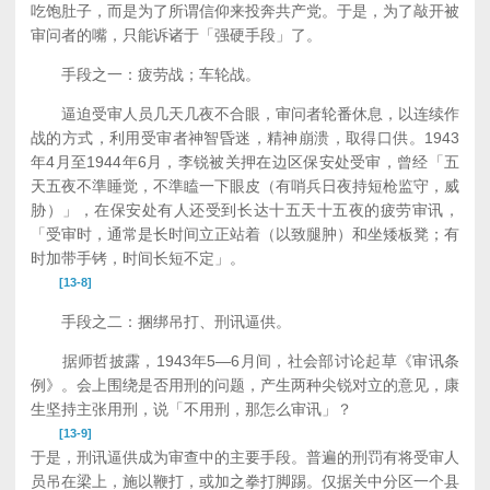
吃饱肚子，而是为了所谓信仰来投奔共产党。于是，为了敲开被
审问者的嘴，只能诉诸于「强硬手段」了。
手段之一：疲劳战；车轮战。
逼迫受审人员几天几夜不合眼，审问者轮番休息，以连续作
战的方式，利用受审者神智昏迷，精神崩溃，取得口供。1943
年4月至1944年6月，李锐被关押在边区保安处受审，曾经「五
天五夜不準睡觉，不準瞌一下眼皮（有哨兵日夜持短枪监守，威
胁）」，在保安处有人还受到长达十五天十五夜的疲劳审讯，
「受审时，通常是长时间立正站着（以致腿肿）和坐矮板凳；有
时加带手铐，时间长短不定」。
[13-8]
手段之二：捆绑吊打、刑讯逼供。
据师哲披露，1943年5—6月间，社会部讨论起草《审讯条
例》。会上围绕是否用刑的问题，产生两种尖锐对立的意见，康
生坚持主张用刑，说「不用刑，那怎么审讯」？
[13-9]
于是，刑讯逼供成为审查中的主要手段。普遍的刑罚有将受审人
员吊在梁上，施以鞭打，或加之拳打脚踢。仅据关中分区一个县