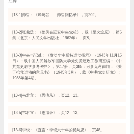
注释
[13-1]师哲：《峰与谷——师哲回忆录》，页202。
[13-2]张鼎丞：《整风在延安中央党校》，载《星火燎原》，第6
集（北京：人民文学出版社，1962年），页8。
[13-3]中央书记处：《发动华中反特运动指示》（1943年11月15
日）；载中国人民解放军国防大学党史党建政工教研室编：《中
共党史教学参考资料》，第17册，页385；另参见蒋南翔：《关
于抢救运动的意见书》（1945年3月），载《中共党史研究》；
1988年第4期。
[13-4]韦君宜：《思痛录》，页12、13。
[13-5]韦君宜：《思痛录》，页12、13。
[13-6]李锐：《直言：李锐六十年的忧与思》，页48。