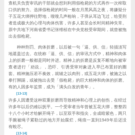
查机关负责审讯的干部就会想到利用假枪毙的方式再作一次榨取
口供的努力。选择假枪毙的时间一般在月黑风高之夜，将嫌疑分
子五花大绑押往野地，嗖嗖几声枪响，子弹从耳边飞过，给受刑
者造成极大的心理与肉体伤害，许多人甚至会长时间精神失常。
原中共地下河南省委书记张维桢在中央党校受审期间，就曾被拖
出去假枪毙。
种种刑罚、肉体折磨，以后被一句「逼、供、信」轻描淡写
地遮盖过去。在统称「逼、供、信」的审讯方式中，精神和肉体
上的折磨一般都是同时并进。精神上的折磨是反复不断地向被审
查者进行「劝说」，恐吓、引诱受审对象进入早已布置好的圈
套。精神施压若不奏效，就辅之以肉刑，或五花大绑，被施之以
拳打脚踢，或被拖出去受「假枪毙」的巨大精神和肉体的折磨。
有的人因多年监禁，成为「满头白发的青年」。
[13-13]
许多人因遭受这种双重折磨而导致精神和心理上的创伤，在经过
许多年以后仍难以抚平。一个受审者当年曾被五花大绑，整整四
十八个小时才给解开绳子，以至双手和指尖，全成暗紫色，两只
手腕被绳子紧勒过的地方开始腐烂，绳痕一直到1949年后还没
有蛻尽。
[13-14]