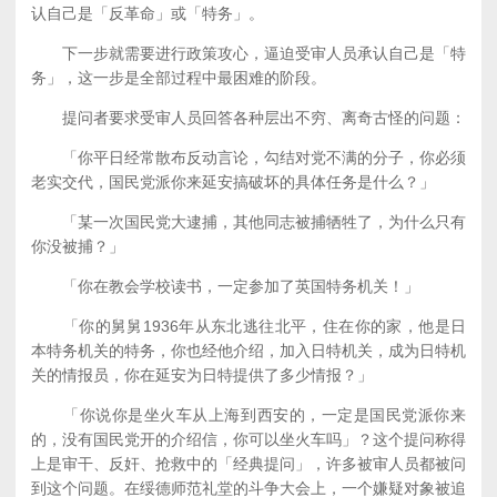
认自己是「反革命」或「特务」。
下一步就需要进行政策攻心，逼迫受审人员承认自己是「特
务」，这一步是全部过程中最困难的阶段。
提问者要求受审人员回答各种层出不穷、离奇古怪的问题：
「你平日经常散布反动言论，勾结对党不满的分子，你必须
老实交代，国民党派你来延安搞破坏的具体任务是什么？」
「某一次国民党大逮捕，其他同志被捕牺牲了，为什么只有
你没被捕？」
「你在教会学校读书，一定参加了英国特务机关！」
「你的舅舅1936年从东北逃往北平，住在你的家，他是日
本特务机关的特务，你也经他介绍，加入日特机关，成为日特机
关的情报员，你在延安为日特提供了多少情报？」
「你说你是坐火车从上海到西安的，一定是国民党派你来
的，没有国民党开的介绍信，你可以坐火车吗」？这个提问称得
上是审干、反奸、抢救中的「经典提问」，许多被审人员都被问
到这个问题。在绥德师范礼堂的斗争大会上，一个嫌疑对象被追