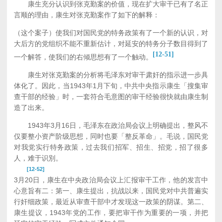
康生充分认识到张克勤案的价值，现在扩大审干已有了名正
言顺的理由，康生对张克勤案作了如下的解释：
（这个案子）使我们对国民党的特务政策有了一个新的认识，对
大后方的党组织不能不重新估计，对延安的特务分子数目得到了
[12-51]
一个解答，使我们的右倾思想有了一个触动。
康生对张克勤案的分析将毛泽东对审干肃奸的指示进一步具
体化了。因此，当1943年1月下旬，中共中央指示康生「搜集审
查干部的经验」时，一套符合毛意图的审干经验很快就由康生制
造了出来。
1943年3月16日，毛泽东在政治局会议上明确提出，整风不
仅要整小资产阶级思想，同时也要「整反革命」。毛说，国民党
对我党实行特务政策，过去我们招军、招生、招党，招了很多
人，难于识別。
[12-52]
3月20日，康生在中央政治局会议上汇报审干工作，他的发言中
心意旨有二：第一、康生提出，抗战以来，国民党对中共普遍实
行奸细政策，最近从审查干部中才发现这一政策的阴谋。第二、
康生提议，1943年党的工作，要把审干作为重要的一项，并把