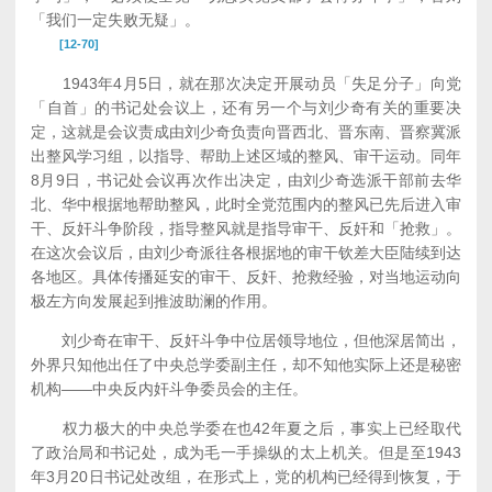
「我们一定失败无疑」。
[12-70]
1943年4月5日，就在那次决定开展动员「失足分子」向党
「自首」的书记处会议上，还有另一个与刘少奇有关的重要决
定，这就是会议责成由刘少奇负责向晋西北、晋东南、晋察冀派
出整风学习组，以指导、帮助上述区域的整风、审干运动。同年
8月9日，书记处会议再次作出决定，由刘少奇选派干部前去华
北、华中根据地帮助整风，此时全党范围内的整风已先后进入审
干、反奸斗争阶段，指导整风就是指导审干、反奸和「抢救」。
在这次会议后，由刘少奇派往各根据地的审干钦差大臣陆续到达
各地区。具体传播延安的审干、反奸、抢救经验，对当地运动向
极左方向发展起到推波助澜的作用。
刘少奇在审干、反奸斗争中位居领导地位，但他深居简出，
外界只知他出任了中央总学委副主任，却不知他实际上还是秘密
机构——中央反内奸斗争委员会的主任。
权力极大的中央总学委在也42年夏之后，事实上已经取代
了政治局和书记处，成为毛一手操纵的太上机关。但是至1943
年3月20日书记处改组，在形式上，党的机构已经得到恢复，于