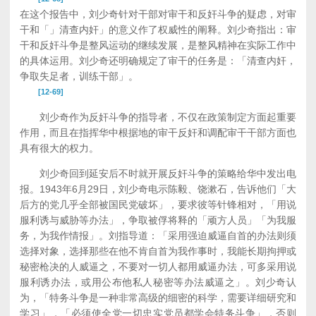
在这个报告中，刘少奇针对干部对审干和反奸斗争的疑虑，对审
干和「」清查内奸」的意义作了权威性的阐释。刘少奇指出：审
干和反奸斗争是整风运动的继续发展，是整风精神在实际工作中
的具体运用。刘少奇还明确规定了审干的任务是：「清查内奸，
争取失足者，训练干部」。
[12-69]
刘少奇作为反奸斗争的指导者，不仅在政策制定方面起重要
作用，而且在指挥华中根据地的审干反奸和调配审干干部方面也
具有很大的权力。
刘少奇回到延安后不时就开展反奸斗争的策略给华中发出电
报。1943年6月29日，刘少奇电示陈毅、饶漱石，告诉他们「大
后方的党几乎全部被国民党破坏」，要求彼等针锋相对，「用说
服利诱与威胁等办法」，争取被俘将释的「顽方人员」「为我服
务，为我作情报」。刘指导道：「采用强迫威逼自首的办法则须
选择对象，选择那些在他不肯自首为我作事时，我能长期拘押或
秘密枪决的人威逼之，不要对一切人都用威逼办法，可多采用说
服利诱办法，或用公布他私人秘密等办法威逼之」。刘少奇认
为，「特务斗争是一种非常高级的细密的科学，需要详细研究和
学习」，「必须使全党一切忠实党员都学会特务斗争」，否则