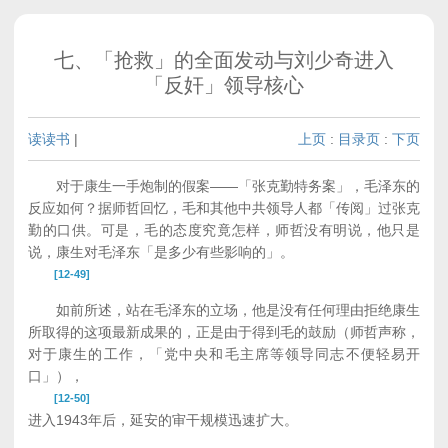
七、「抢救」的全面发动与刘少奇进入
「反奸」领导核心
读读书
|
上页
:
目录页
:
下页
对于康生一手炮制的假案——「张克勤特务案」，毛泽东的
反应如何？据师哲回忆，毛和其他中共领导人都「传阅」过张克
勤的口供。可是，毛的态度究竟怎样，师哲没有明说，他只是
说，康生对毛泽东「是多少有些影响的」。
[12-49]
如前所述，站在毛泽东的立场，他是没有任何理由拒绝康生
所取得的这项最新成果的，正是由于得到毛的鼓励（师哲声称，
对于康生的工作，「党中央和毛主席等领导同志不便轻易开
口」），
[12-50]
进入1943年后，延安的审干规模迅速扩大。