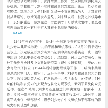
中央党校创造出的审干、反奸经验正作为一套成功的经验向延安
各机关、学校推广，刘不能站在彭真的对立面。第三，刘少奇虽
有谨慎、稳健之名，但刘同时又是一个喜欢表现的人，尤其喜好
就某些理论、政策问题发表意见，刘来延安后，被委之以领导审
干、反奸的重任，使刘在这一方面的才干可以就此发挥，他也没
有理由放弃这一有利于扩大其在全党影响的机会。
[12-72]
1943年开始的审干、反奸斗争对刘少奇有极重要的意义，
刘少奇从此正式涉足中共的干部和组织系统，在3月20日书记处
会议上。决定成立以刘少奇为书记的中央组织委员会，统一领导
中组部（包括中央党务委员会）、统战部、民运工作委员会、海
外工作委员会以及中央政治研究室（即中央研究局）。至此，刘
少奇取代了陈云（1944年后转做财经领导工作），成为中共组
织系统的掌门人。在审干、反奸斗争中，刘少奇在彭真的大力协
助下，通过谈话等方式，广泛熟悉中共各「山头」的情况，刘少
奇的影响和在党内的支配力也从北方局系统、新四军系统向全党
延伸。在这个时期，刘少奇还直接过问中央党校一部的审干工
作，党校一部主任古大存就曾多次向其汇报工作。1944年，彭
真正式出任中组部部长，显示刘少奇在中央组织和干部系统的影
响力得到巩固和加强。