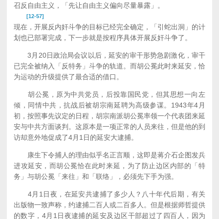
召反自由主义，「先让自由主义偏向尽量暴露」。
[12-57]
现在，开展反内奸斗争的目标已经完全确定，「引蛇出洞」的计
划也已部署完成，下一步就是按程序具体开展反奸斗争了。
3月20日政治局会议以后，延安的审干形势急剧激化，审干
已完全被纳入「反特务」斗争的轨道。而胡公冕此时来延安，恰
为运动的升级提供了最合适的借口。
胡公冕，原为中共党员，后投靠国民党，但其思想一向左
倾，同情中共，抗战后被胡宗南延聘为高级参谋。1943年4月
初，按照事先议定的日程，胡宗南派胡公冕率领一个代表团来延
安与中共方面谈判。这原本是一项正常的人员来往，但是他的到
访却意外地促成了4月1日的延安大逮捕。
康生下令捕人的理由似乎名正言顺，这即是蒋介石企图发兵
进攻延安，而胡公冕恰在此时来延，为了防止边区内部的「特
务」与胡公冕「来往」和「联络」，必须先下手为强。
4月1日夜，在延安共逮捕了多少人？八十年代后期，有关
出版物一致声称，约逮捕二百人或二百多人。但是根据师哲提供
的数字，4月1日夜逮捕的延安及边区干部超过了四百人，因为