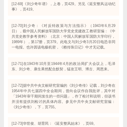
[12-69]《刘少奇年谱》，上卷，页429。另见《延安整风运动纪
事》，页419。
[12-70]刘少奇：《对反特政策与方法指示》（1943年6月29
日），载中国人民解放军国防大学党史党建政工教研室编：《中
共党史教学参考资料》（北京：中国人民解放军国防大学印行，
1989年），第17册，页379。此电文与刘少奇3月20日电恐非同
一电报。也许因该电极机密，《赖传珠日记》中才无记载。
[12-71]在1943年10月至1944年4月的政治局扩大会议上，毛泽
东、刘少奇、康生果然配合默契，猛攻王明、博古、周恩来。
[12-72]据中共中央文献研究室编的《刘少奇传》记载，刘少奇在
1954年中共七届四中全会期间，曾向会议作自我批评，其中对
「1943年审干期间发生的一些问题」，作了检讨和说明，但该书
并没有提供刘检讨的具体内容。参见中共中央文献研究室编：
《刘少奇传》，下，页755。
[12-73]华世俊、胡育民：《延安整风始末》，页69。