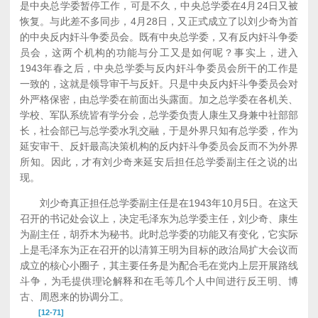
是中央总学委暂停工作，可是不久，中央总学委在4月24日又被
恢复。与此差不多同步，4月28日，又正式成立了以刘少奇为首
的中央反内奸斗争委员会。既有中央总学委，又有反内奸斗争委
员会，这两个机构的功能与分工又是如何呢？事实上，进入
1943年春之后，中央总学委与反内奸斗争委员会所干的工作是
一致的，这就是领导审干与反奸。只是中央反内奸斗争委员会对
外严格保密，由总学委在前面出头露面。加之总学委在各机关、
学校、军队系统皆有学分会，总学委负责人康生又身兼中社部部
长，社会部已与总学委水乳交融，于是外界只知有总学委，作为
延安审干、反奸最高决策机构的反内奸斗争委员会反而不为外界
所知。因此，才有刘少奇来延安后担任总学委副主任之说的出
现。
刘少奇真正担任总学委副主任是在1943年10月5日。在这天
召开的书记处会议上，决定毛泽东为总学委主任，刘少奇、康生
为副主任，胡乔木为秘书。此时总学委的功能又有变化，它实际
上是毛泽东为正在召开的以清算王明为目标的政治局扩大会议而
成立的核心小圈子，其主要任务是为配合毛在党内上层开展路线
斗争，为毛提供理论解释和在毛等几个人中间进行反王明、博
古、周恩来的协调分工。
[12-71]