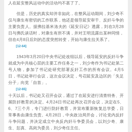
人在延安整风运动中的活动均不甚了了。
但是，历史的真实却并非如此，在整风运动期间，刘少奇不
仅与康生有密切的工作联系，他还是领导延安审干、反奸斗争的
主要负责人。据弗拉基米洛夫的《延安日记》透露，刘在3月28
日与弗氏谈话时，对康生有所不满，并对王明流露出某种同情，
但在4月8日后刘的态度突然转变，开始与康生拉关系了。
[12-64]
1943年3月20日中央书记处改组以后，领导延安的反奸斗争
就成为中共核心层的主要工作任务之一，刘少奇作为书记处第二
号人物，参加了书记处研究部署反奸工作的所有会议。4月5
日，书记处举行会议，这次会议决定，号召延安及边区的「失足
分子」向党「自首」。
[12-65]
十天以后，书记处又召开会议，通过了在延安进行清查特务、开
展防奸教育的决定。4月24日书记处再次召开会议，决定在5、
6、7三个月，专门进行防奸教育，并宣布重新恢复总学委，日
常事务由康生负责。4月28日，中央政治局开会，讨论党内反奸
斗争问题，并决定成立中央反内奸斗争委员会，以刘少奇、康
生、彭真、高岗为委员，刘少奇任主任。