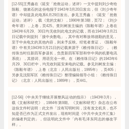
[12-55]王秀鑫在《延安「抢救运动」述评》一文中提到刘少奇给
陈毅、饶漱石的这份电报于1943年3月20日发出，但《刘少奇年
谱》中却提及此电系6月29日发出。参见王秀鑫：《延安「抢救
运动」述评》，载《党的文献》，1990年第3期，页72；《刘少
奇年谱》，上卷，页425。查刘树发主编的《陈毅年谱》上卷在
1943年6月29、30日均无收到此电文的记载，而在1943年3月21
日记载中则提到「接中央数电」，其中有对释放韩德勤的意见，
至于中央电文的其他内容，则未予反映。经笔者查证，《陈毅年
谱》中有关1943年3月21日的记载来源于《赖传珠日记》，（赖
传珠当时任新四军参谋长，负责新四军军部和华中局的机要电讯
系统），其措词、用语完全一样。在《赖传珠日记》的1943年6
月29、30日栏中，均无收到延安来电的记载。参见刘树发主编：
《陈毅年谱》，上卷（北京：人民出版社，1995年），页405；
另参见沈阳军区《赖传珠日记》整理编辑领导小组：《赖传珠日
记》（北京：人民出版社，1989年），页441。
[12-56]《中央关于继续开展整风运动的指示》（1943年3月），
载《文献和研究》，1984年第9期。《文献和研究》杂志在公布
这份文件时说明：此文件「没有写明时间，没有发文机关，也不
知是否已作为正式文件发出，现有时间是《中共中央文件汇集》
的编者判定的」，但说明此文件中「内有毛泽东同志的修改字
样」。