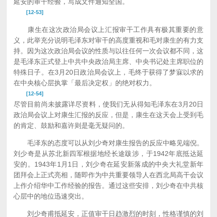
延安的审干经验，写成文件通知全国。
[12-53]
康生在这次政治局会议上汇报审干工作具有极其重要的意
义，此举充分说明毛泽东对审干的高度重视和毛对康生的有力支
持。因为这次政治局会议的性质与以往任何一次会议都不同，这
是毛泽东正式登上中共中央政治局主席、中央书记处主席职位的
特殊日子。在3月20日政治局会议上，毛终于获得了梦寐以求的
在中央核心层执掌「最后决定权」的绝对权力。
[12-54]
尽管目前尚未披露详尽资料，使我们无从得知毛泽东在3月20日
政治局会议上对康生汇报的反应，但是，康生在这天会上受到毛
的肯定、鼓励和嘉许则是毫无疑问的。
毛泽东的态度可以从刘少奇对康生报告的反应中略见端倪。
刘少奇是从苏北新四军根据地经长途跋涉，于1942年底抵达延
安的。1943年1月1日，刘少奇在延安新落成的中央大礼堂新年
团拜会上正式亮相，随即作为中共重要领导人在西北局高干会议
上作介绍华中工作经验的报告。通过这些安排，刘少奇在中共核
心层中的地位迅速突出。
刘少奇甫抵延安，正值审干日趋激烈的时刻，性格谨慎的刘