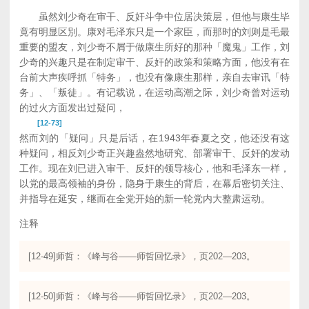
虽然刘少奇在审干、反奸斗争中位居决策层，但他与康生毕
竟有明显区別。康对毛泽东只是一个家臣，而那时的刘则是毛最
重要的盟友，刘少奇不屑于做康生所好的那种「魔鬼」工作，刘
少奇的兴趣只是在制定审干、反奸的政策和策略方面，他没有在
台前大声疾呼抓「特务」，也没有像康生那样，亲自去审讯「特
务」、「叛徒」。有记载说，在运动高潮之际，刘少奇曾对运动
的过火方面发出过疑问，
[12-73]
然而刘的「疑问」只是后话，在1943年春夏之交，他还没有这
种疑问，相反刘少奇正兴趣盎然地研究、部署审干、反奸的发动
工作。现在刘已进入审干、反奸的领导核心，他和毛泽东一样，
以党的最高领袖的身份，隐身于康生的背后，在幕后密切关注、
并指导在延安，继而在全党开始的新一轮党内大整肃运动。
注释
[12-49]师哲：《峰与谷——师哲回忆录》，页202—203。
[12-50]师哲：《峰与谷——师哲回忆录》，页202—203。