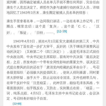
观判断，因而确定被捕人员名单几乎就不费任何周折，完全任由
康生个人意志决定了。师哲作为参与逮捕行动的保卫人员，详细
地回忆了1943年3月末，康生圈定被捕人员名单的情形：
康生手里拿着名单，一边同我们谈话，一边在名单上作记号，打
圈点，嘴里念叨：这个是「复兴」，这个是「C. C」、「汉
[12-59]
奸」、「叛徒」、「日特」······。
1943年4月3日，就在4月1日延安大逮捕后的第三天，中共
中央发布了旨在进一步扩大审干、反奸的《关于继续开展整风运
动的决定》（又称第二个《四三决定》），这是毛泽东正式就任
中央政治局、中央书记处主席双职，获有对中共决策「最后决定
权」之后，所发布的一个带有全局性影响的重要文件。该决定正
式提出整风的目的还在于「肃清党内暗藏的反革命分子」，号召
各级党组织「必须极大的提倡民主」，使坏人得到暴露，同时要
求大胆怀疑，放手大干，防止运动冷冷清清。文件也稍带几句，
在审干反奸中应「注意稳妥」。此种言辞，颇似毛泽东风格，乍
看面面俱到，似乎既反右，又防左，实则重点在前，「稳妥」一
词，纯系点縀。4月5日，毛泽东主持中央书记处会议，会议决
定，号召特务奸细分子自首。
[12-60]