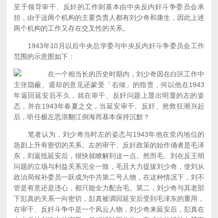
至于领导审干、反奸的工作则基本由中央反内奸斗争委员会承
担，由于这两个机构的主要负责人都有刘少奇和康生，因此上述
两个机构的工作又存在交叉性的关系。
1943年10月以后中央总学委与中央反内奸斗争委员会工作
范围的示意图如下：
在一个相当长的历史时期内，刘少奇因在白区工作中
主张隐蔽、退却的意见还蒙受「右倾」的指责，何以他在1943
年返回延安后不久，就在审干、反奸问题上显出明显的左的姿
态，并在1943年春夏之交，当延安审干、反奸、抢救狂潮兴起
后，听任极左恶浪翻江倒海而基本保持沉默？
笔者认为，刘少奇当时左的姿态与1943年他在党内地位的
急剧上升有密切的关系。左的审干、反奸政策的始作俑者是毛泽
东，刘返抵延安后，很快就瞭解到这一点。然而毛、刘在反王明
问题的立场与利益关系完全一致，毛且大力提拔刘少奇，使刘从
政治局候补委员一跃成为中共第二号人物，在这种情况下，刘不
管是有意还是违心，都只能全力配合毛。第二，刘少奇与其老部
下彭真的关系一向密切，彭真被调回延安后受到毛泽东的重用，
在审干、反奸斗争中是一个风云人物，刘少奇来延安后，彭真在