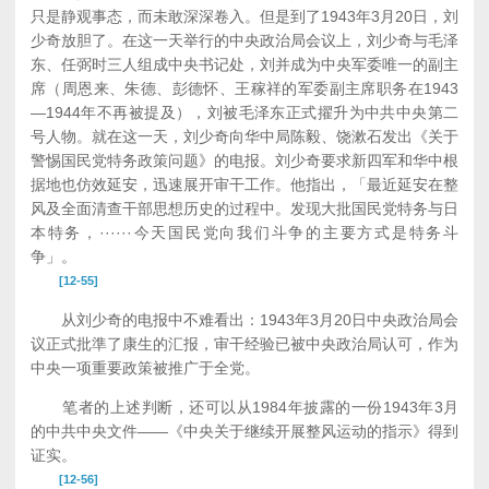
只是静观事态，而未敢深深卷入。但是到了1943年3月20日，刘
少奇放胆了。在这一天举行的中央政治局会议上，刘少奇与毛泽
东、任弼时三人组成中央书记处，刘并成为中央军委唯一的副主
席（周恩来、朱德、彭德怀、王稼祥的军委副主席职务在1943
—1944年不再被提及），刘被毛泽东正式擢升为中共中央第二
号人物。就在这一天，刘少奇向华中局陈毅、饶漱石发出《关于
警惕国民党特务政策问题》的电报。刘少奇要求新四军和华中根
据地也仿效延安，迅速展开审干工作。他指出，「最近延安在整
风及全面清查干部思想历史的过程中。发现大批国民党特务与日
本特务，······今天国民党向我们斗争的主要方式是特务斗
争」。
[12-55]
从刘少奇的电报中不难看出：1943年3月20日中央政治局会
议正式批準了康生的汇报，审干经验已被中央政治局认可，作为
中央一项重要政策被推广于全党。
笔者的上述判断，还可以从1984年披露的一份1943年3月
的中共中央文件——《中央关于继续开展整风运动的指示》得到
证实。
[12-56]