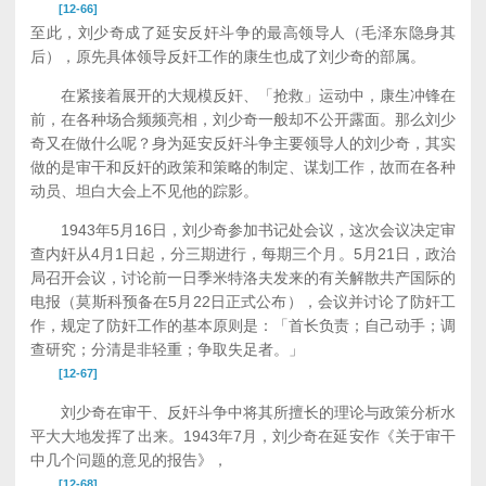
[12-66]
至此，刘少奇成了延安反奸斗争的最高领导人（毛泽东隐身其
后），原先具体领导反奸工作的康生也成了刘少奇的部属。
在紧接着展开的大规模反奸、「抢救」运动中，康生冲锋在
前，在各种场合频频亮相，刘少奇一般却不公开露面。那么刘少
奇又在做什么呢？身为延安反奸斗争主要领导人的刘少奇，其实
做的是审干和反奸的政策和策略的制定、谋划工作，故而在各种
动员、坦白大会上不见他的踪影。
1943年5月16日，刘少奇参加书记处会议，这次会议决定审
查内奸从4月1日起，分三期进行，每期三个月。5月21日，政治
局召开会议，讨论前一日季米特洛夫发来的有关解散共产国际的
电报（莫斯科预备在5月22日正式公布），会议并讨论了防奸工
作，规定了防奸工作的基本原则是：「首长负责；自己动手；调
查研究；分清是非轻重；争取失足者。」
[12-67]
刘少奇在审干、反奸斗争中将其所擅长的理论与政策分析水
平大大地发挥了出来。1943年7月，刘少奇在延安作《关于审干
中几个问题的意见的报告》，
[12-68]