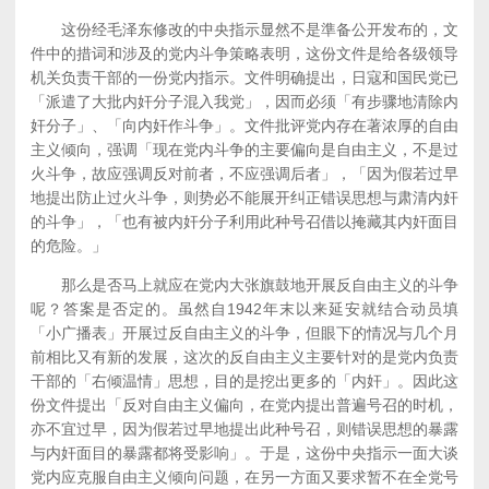
这份经毛泽东修改的中央指示显然不是準备公开发布的，文
件中的措词和涉及的党内斗争策略表明，这份文件是给各级领导
机关负责干部的一份党内指示。文件明确提出，日寇和国民党已
「派遣了大批内奸分子混入我党」，因而必须「有步骤地清除内
奸分子」、「向内奸作斗争」。文件批评党内存在著浓厚的自由
主义倾向，强调「现在党内斗争的主要偏向是自由主义，不是过
火斗争，故应强调反对前者，不应强调后者」，「因为假若过早
地提出防止过火斗争，则势必不能展开纠正错误思想与肃清内奸
的斗争」，「也有被内奸分子利用此种号召借以掩藏其内奸面目
的危险。」
那么是否马上就应在党内大张旗鼓地开展反自由主义的斗争
呢？答案是否定的。虽然自1942年末以来延安就结合动员填
「小广播表」开展过反自由主义的斗争，但眼下的情况与几个月
前相比又有新的发展，这次的反自由主义主要针对的是党内负责
干部的「右倾温情」思想，目的是挖出更多的「内奸」。因此这
份文件提出「反对自由主义偏向，在党内提出普遍号召的时机，
亦不宜过早，因为假若过早地提出此种号召，则错误思想的暴露
与内奸面目的暴露都将受影响」。于是，这份中央指示一面大谈
党内应克服自由主义倾向问题，在另一方面又要求暂不在全党号