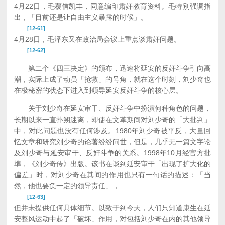
4月22日，毛覆信凯丰，同意编印肃奸教育资料。毛特別强调指
出，「目前还是让自由主义暴露的时候」。
[12-61]
4月28日，毛泽东又在政治局会议上重点谈肃奸问题。
[12-62]
第二个《四三决定》的颁布，迅速将延安的反奸斗争引向高
潮，实际上成了动员「抢救」的号角，就在这个时刻，刘少奇也
在极秘密的状态下进入到领导延安反奸斗争的核心层。
关于刘少奇在延安审干、反奸斗争中扮演何种角色的问题，
长期以来一直扑朔迷离，即使在文革期间对刘少奇的「大批判」
中，对此问题也没有任何涉及。1980年刘少奇被平反，大量回
忆文章和研究刘少奇的论著纷纷问世，但是，几乎无一篇文字论
及刘少奇与延安审干、反奸斗争的关系。1998年10月经官方批
準，《刘少奇传》出版。该书在谈到延安审干「出现了扩大化的
偏差」时，对刘少奇在其间的作用也只有一句话的描述：「当
然，他也要负一定的领导责任」，
[12-63]
但并未提供任何具体细节。以致于到今天，人们只知道康生在延
安整风运动中起了「破坏」作用，对包括刘少奇在内的其他领导