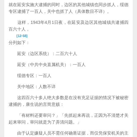
就在延安实施大逮捕的同时，边区的其他城镇也同步抓人，绥德
专区逮捕了一百人，关中也抓了人（具体数目不详）。
这样，1943年4月1日夜，在延安及边区其他城镇共逮捕四
百六十人，
[12-58]
分列如下：
延安（边区系统）：二百六十人
延安（中共中央直属机关）：一百人
绥德专区：一百人
关中地区：人数不详
这四百六十多人绝大多数是在没有充足证据的情况下被秘密
逮捕的，康生说的言简意赅：
「有材料还要审问？」「先抓起来再说，正因为不清楚才关
起来审问，审问就是为了弄清问题。」
由于认定嫌疑人员不需任何确凿证据，而仅凭保安机关的主