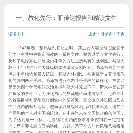
一、教化先行：听传达报告和精读文件
读读书
|
上页
:
目录页
:
下页
1942年春，整风运动初起之时，其主要内容是号召全党干
部学习中共中央指定阅读的一系列文件。整风以学习文件先行，
反映了毛泽东在开展党内斗争的方法上所具有的独创性。与斯大
林三十年代推行的大规模肉体消减政策相区別。毛泽东领导的整
风并不单纯依赖暴力镇压，和斯大林相比，毛更擅于交替使用教
化与强制两种手段。毛泽东进行党内斗争手段的多样化，主要乃
是因为四十年代毛的政治目标与斯大林完全不同。斯大林是在苏
共执政的条件下，为强化自己的独裁地位而滥施暴力，毛政治上
的首要目标则是彻底打倒党内的留苏派，完全确立并巩固自己在
中共党内的领袖地位，进而谋取抗战胜利后取代国民党，建立共
产党和他本人对中国的统治。在中共尚未在全国执政的条件下，
为了达到这一目标，毛必须将党内的整肃斗争控制在一定范围
内，而主要依靠自己的路线、方针、乃至个人的作风和风格吸引
追随者。其次，诉诸教化手段是中国儒家传统的基本方法，它既