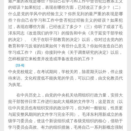
最严重的表现是哪些？你自己在学习和工作中曾否犯过教条主义
的错误？如果犯过，表现在哪些方面，已经改正了多少？（二）
什么是党的学风中的经验主义？你所见到的最严重的表现是哪
些？你自己在学习和工作中曾否犯过经验主义的错误？如果犯
过，表现在哪些方面，已经改正了多少？（三）你听了或读了毛
泽东同志《改造我们的学习》的报告和中央《关于延安干部学校
的决定》、《关于在职干部教育的决定》以后，你对过去党内的
教育和学习反省的结果如何？有些什么意见？你如何改造自己的
学习或工作？（四）你接到中央《关于调查研究的决定》以后，
怎样根据它来检查并改造或準备改造你的工作？
[11-6]
中央党校规定，在考试期间，学校关闭，除星期天以外，停止接
待来访。文化程度低不能执笔的学员，可以口授，由文化教员代
为执笔。
在中共历史上，由党的中央机关动用组织行政力量，安排大
批干部暂停日常工作进行如此大规模的文件学习，这是首次（以
往中共党员也有组织安排的政治学习，但为时一般较短，性质更
与延安整风期间的文件学习完全不同）。毛泽东利用新成立的各
级学习委员会，使这个新设组织成了各级党组织的核心，借助于
学习委员会高效、有力的组织措施，毛将自己一系列新概念强制