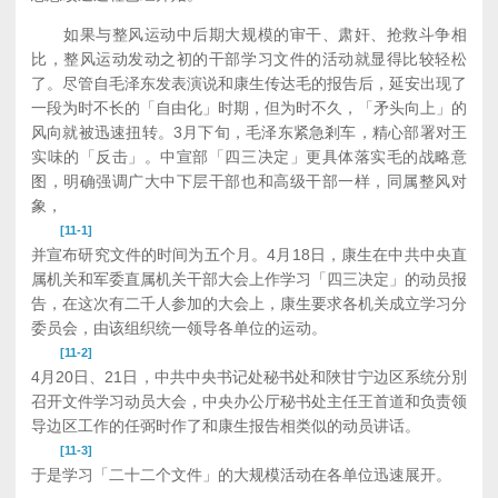
如果与整风运动中后期大规模的审干、肃奸、抢救斗争相
比，整风运动发动之初的干部学习文件的活动就显得比较轻松
了。尽管自毛泽东发表演说和康生传达毛的报告后，延安出现了
一段为时不长的「自由化」时期，但为时不久，「矛头向上」的
风向就被迅速扭转。3月下旬，毛泽东紧急剎车，精心部署对王
实味的「反击」。中宣部「四三决定」更具体落实毛的战略意
图，明确强调广大中下层干部也和高级干部一样，同属整风对
象，
[11-1]
并宣布研究文件的时间为五个月。4月18日，康生在中共中央直
属机关和军委直属机关干部大会上作学习「四三决定」的动员报
告，在这次有二千人参加的大会上，康生要求各机关成立学习分
委员会，由该组织统一领导各单位的运动。
[11-2]
4月20日、21日，中共中央书记处秘书处和陜甘宁边区系统分別
召开文件学习动员大会，中央办公厅秘书处主任王首道和负责领
导边区工作的任弼时作了和康生报告相类似的动员讲话。
[11-3]
于是学习「二十二个文件」的大规模活动在各单位迅速展开。