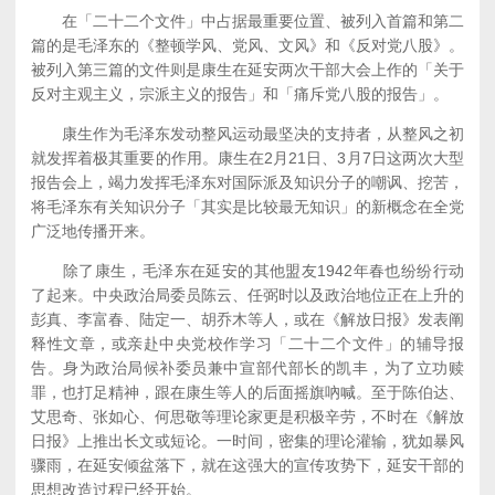
在「二十二个文件」中占据最重要位置、被列入首篇和第二
篇的是毛泽东的《整顿学风、党风、文风》和《反对党八股》。
被列入第三篇的文件则是康生在延安两次干部大会上作的「关于
反对主观主义，宗派主义的报告」和「痛斥党八股的报告」。
康生作为毛泽东发动整风运动最坚决的支持者，从整风之初
就发挥着极其重要的作用。康生在2月21日、3月7日这两次大型
报告会上，竭力发挥毛泽东对国际派及知识分子的嘲讽、挖苦，
将毛泽东有关知识分子「其实是比较最无知识」的新概念在全党
广泛地传播开来。
除了康生，毛泽东在延安的其他盟友1942年春也纷纷行动
了起来。中央政治局委员陈云、任弼时以及政治地位正在上升的
彭真、李富春、陆定一、胡乔木等人，或在《解放日报》发表阐
释性文章，或亲赴中央党校作学习「二十二个文件」的辅导报
告。身为政治局候补委员兼中宣部代部长的凯丰，为了立功赎
罪，也打足精神，跟在康生等人的后面摇旗吶喊。至于陈伯达、
艾思奇、张如心、何思敬等理论家更是积极辛劳，不时在《解放
日报》上推出长文或短论。一时间，密集的理论灌输，犹如暴风
骤雨，在延安倾盆落下，就在这强大的宣传攻势下，延安干部的
思想改造过程已经开始。