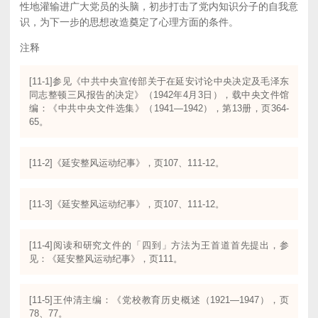
性地灌输进广大党员的头脑，初步打击了党内知识分子的自我意
识，为下一步的思想改造奠定了心理方面的条件。
注释
[11-1]参见《中共中央宣传部关于在延安讨论中央决定及毛泽东
同志整顿三风报告的决定》（1942年4月3日），载中央文件馆
编：《中共中央文件选集》（1941—1942），第13册，页364-
65。
[11-2]《延安整风运动纪事》，页107、111-12。
[11-3]《延安整风运动纪事》，页107、111-12。
[11-4]阅读和研究文件的「四到」方法为王首道首先提出，参
见：《延安整风运动纪事》，页111。
[11-5]王仲清主编：《党校教育历史概述（1921—1947），页
78、77。