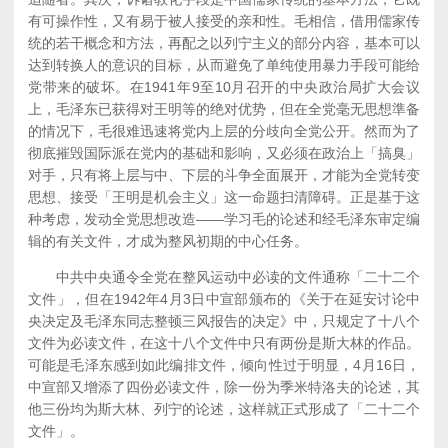
有可操作性，又有易于被人接受的亲和性。毛相信，借用儒家传
统的若干概念和方法，再配之以列宁主义的部分内容，基本可以
达到转换人的意识的目标，从而避免了单纯使用暴力手段可能给
党带来的破坏。在1941年9至10月召开的中央政治局扩大会议
上，毛泽东已获得对王明等的绝对优势，但在全党毫无思想準备
的情况下，毛很难迅速将党内上层的分歧向全党公开。然而为了
彻底摧毁国际派在党内的基础和影响，又必须在政治上「搞臭」
对手，只有将上层与中、下层的斗争全面展开，才能为全党转变
思想、接受「王明是机会主义」这一命题扫清障碍。正是基于这
种考虑，发动全党思想改造——学习毛的论述和经毛泽东审定编
辑的有关文件，才成为整风初期的中心任务。
中共中央通令全党在整风运动中必读的文件通称「二十二个
文件」，但在1942年4月3日中宣部颁布的《关于在延安讨论中
央决定及毛泽东同志整顿三风报告的决定》中，只规定了十八个
文件为必读文件，在这十八个文件中只有两份是斯大林的作品。
可能是毛泽东感到如此编排文件，倾向性过于明显，4月16日，
中宣部又增添了四份必读文件，除一份为季米特洛夫的论述，其
他三份均为斯大林、列宁的论述，这样就正式形成了「二十二个
文件」。