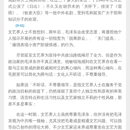
戏剧界人士闻风而动，经过二十多天的突击，于1940年元旦正
式公演了《日出》；不久又在胡乔木的「关怀下」排演了《雷
雨》、《钦差大臣》等一批中外名剧，受到毛和延安广大干部和
知识分子的欢迎。
[9-41]
文艺界人士不曾想到，两年后，毛泽东会改变态度，将遵照他个
人指示开展的所有这一切指责为「脱离群众」、「关门提高」、
「顽强表现小资产阶级情感」的行为。
尽管延安文艺界为宣传中共政治路线竭尽了全力。但是作为
政治家的毛泽东并不真正满意。他敏锐地感到在文艺界存在看一
股与正在形成的新权威相对立的离心倾向，而这种离心倾向，在
毛那里可以简化为两句话：文化人不听话，不尊重领导。
如果说「不听话、不尊重领导」是指文艺界人士在服务于党
的政治目标的前提下，仍然保留了某些个人独立性和原有的审美
习惯、语言特点和生活习性以及文艺家独立不羁的个性风格，那
差不多是事实：
在这一时期，文艺界人士虽然尊重毛泽东，但并没有把毛泽
东视为中共唯一领袖，尤其没把毛看成是精通文艺问题、可以指
导自己创作的理论大师。不少文艺家还未养成尊重党在文艺方面