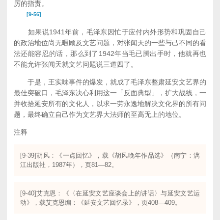
厉的指责。
[9-56]
如果说1941年前，毛泽东因忙于应付内外形势和巩固自己
的政治地位尚无暇顾及文艺问题，对张闻天的一些与己不同的看
法还能容忍的话，那么到了1942年当毛已腾出手时，他就再也
不能允许张闻天就文艺问题说三道四了。
于是，王实味事件的爆发，就成了毛泽东整肃延安文艺界的
最佳突破口，毛泽东决心利用这一「反面典型」，扩大战线，一
并收拾延安所有的文化人，以求一劳永逸地解决文化界的所有问
题，最终确立自己作为文艺界大法师的至高无上的地位。
注释
[9-39]胡风：《一点回忆》，载《胡风晚年作品选》（南宁：漓
江出版社，1987年），页81—82。
[9-40]艾克恩：《〈在延安文艺座谈会上的讲话〉与延安文艺运
动》，载艾克恩编：《延安文艺回忆录》，页408—409。