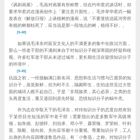
《讽刺画展》，毛虽对画展有所称赞，但在约华君武谈话时，却
要求华君武在漫画创作上「要注意片面性」。毛并举华君武一幅
发表在《解放日报》上谈植树的漫画，说「不要笼统说延河旁所
有植的树都枯死了，应当说是那一段地点的树，植得不好」。
[9-48]
如果说毛泽东对延安文化人的不满更多的集中在政治方面，
那么一些老干部的不满则来自于对知识分子根深蒂固的怀疑和歧
视。许多红军老干部从未进过城市，更长期生活在疑惧知识分子
的环境中，
[9-49]
抗战之初，一经接触满口新名词、思想和生活习惯与己迥异的知
识分子，虽觉新鲜，但为时不久，隔阂即生，生怕这些见过大世
面的城诗人瞧不起自己。于是「非我族类，其心必异」之类的念
头再度复活，重又退回到原先怀疑、恐惧知识分子的蜗牛壳。
作为志在夺取天下的毛泽东，对待知识分子的态度自然有別
于某些目光短浅的军中老干部（需要指出的是多数军中高级将
领，如朱德、彭德怀、刘伯承、邓小平、聂荣臻、罗荣桓、叶剑
英、陈毅、徐向前、关向应等都十分重视、尊重知识分子，工人
出身的关向应因嗜读鲁迅作品，有「小鲁迅」之称。对知识分子