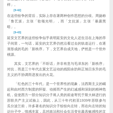
样」。
[9-42]
在这些纷争的背后，实际上存在著两种创作思想的分歧。周扬称
「鲁艺派」主张「歌颂光明」，而「文抗派」主张「暴露黑
暗」。
[9-43]
延安文艺界的这些纷争似乎表明延安的文化人还生活在上海的亭
子间里，一句话，延安的文艺界仍然沿看过去的轨道运行，在逐
渐形成的毛的「新秩序」下，文艺界自成天地，俨然是一个世外
桃源。
其实，文艺界的「不听话」并非有意与毛泽东的「新秩序」
对抗，而是三十年代左翼文艺运动的残阳余韵和正旭日东升的毛
主义的不协调而迸发出的火花。
「红色的三十年代」是一个世界性的现象，法西斯主义的崛
起和由对西方制度的怀疑、动摇而产生的幻减感和深刻的精神危
机，促使西方一部分知识分子将人类的前途寄托于斯大林进行的
苏联共产主义试验上，因此，从三十年代初至1939年苏联参与
瓜分波兰前，许多著名的知识分子纷纷向左转，而在向左转的知
识分子中，情感丰富，且对政治和社会生活变化最具敏感性的文