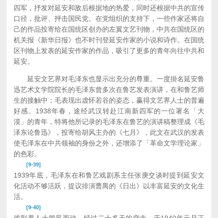
四军，抒发对延安和敌后根据地的热爱，同时还根据中共的宣传
口径，批评、抨击国民党。在党组织的支持下，一些作家还将自
己的作品投寄给在国统区创办的左翼文艺刊物，中共在国统区的
机关报《新华日报》也不时刊登延安作家的小说和诗作。在国统
区刊物上发表的延安作家的作品，吸引了更多的青年向往中共和
延安。
延安文艺界对毛泽东也显示出充分的尊重。一度掛名延安鲁
迅艺术文学院院长的毛泽东曾多次在鲁艺发表演讲，在和鲁艺师
生的接触中；毛表现出虚怀若谷的姿态，赢得文艺界人士的普遍
好感。1938年春，途经武汉转赴江南新四军的一位署名「大
漠」的青年，特将他所记录的毛泽东在鲁艺的演讲稿整理成《毛
泽东论鲁迅》，投寄给胡风主办的《七月》，此文在武汉的发表
使毛泽东在中共领袖的身份之外，还增添了「革命文学理论家」
的色彩。
[9-39]
1939年底，毛泽东在和鲁艺戏剧系主任张庚交谈时提到延安文
化活动不够活跃，提议排演曹禺的《日出》以丰富延安的文化生
活。
[9-40]