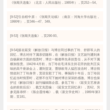
《张闻天选集》（北京：人民出版社，1985年），页252—54。
[9-52]引自程中原：《张闻天论稿》（南京：河海大学出版社，
1990年），页346—47、349。
[9-53]《张闻天选集》，页290-93。
[9-54]据在延安《解放日报》与博古同过事的丁玲、舒群等人的
回忆，博古对待下属亲切随和，在《解放日报》文艺副刊遭到来
自杨家岭方面的指责时，博古一般都率先承担责任，从不对下属
横加指责。1942年4月初，当丁玲在毛泽东主持召开的批判王实
味的高干座谈会上，遭到贺龙、曹轶欧等人猛烈攻击时，博古悄
悄坐到了丁玲身旁，宽语安慰了丁玲。事隔四十年后，当丁玲回
忆起当时情景时，还禁不住写下她对博古深深的感激。博古也保
护过《解放日报》副刊编辑陈企霞。参见丁玲：《延安文艺座谈
会的前前后后》，载艾克思编：《延安文艺回忆录》，页62。另
参见陈恭怀：《陈企霞传略》，载《新文学史料》，1989年第3
期，页181。