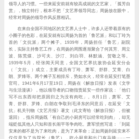
领导人的习惯。一些来延安前就有较高成就的文艺家，「孤芳自
赏」，独立特行，根本不把「文艺界领导同志」周扬放在眼中，
经常对周扬的领导作风反唇相讥。
在来自全国不同地区的文艺界人士中，许多人还带着原有的
小圈子的色彩，在延安就有以周扬为首的「鲁艺派」和以丁玲为
首的「文抗派」两个摊子。1939年，周扬担任「鲁艺」副院
长，实际主持鲁艺工作，在周扬的周围逐渐聚合了何其芳、周立
波、陈荒煤、沙可夫、沙汀、刘白羽、林默涵、贺敬之等。
1939年5月，经张闻天同意，全国文艺界抗敌协会延安分会
（「文抗」）成立，主要成员有丁玲、萧军、舒群、艾青、白
朗、罗烽等。两个摊子互相排斥，势如水火，经常在延安打笔墨
官司。1941年6月17至19日，周扬在《解放日报》发表《文学
与生活漫谈》，他以领导者的口吻指责延安一些作家说：「他们
写不出东西却把原因归之为没有肉吃」。8月1日，萧军、艾
青、舒群、罗烽、白朗在争取到毛泽东的同意后，在延安「文
抗」机关刊物《文艺月报》著文（此文寄给《解放日报》，但被
退回），指斥周扬既「有自己的小厨房可以经常吃到肉」，却无
端贬低其他人只知和首长闹平等争肉吃。萧军愤然写道：「到延
安来的都不是为了来吃肉，是为了来革命；正如周扬到延安来不
仅仅是为了当院长（鲁艺），吃小厨房和出门有马骑······一