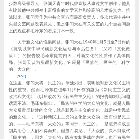
少数高级领导人。张闻天青年时代曾直接从事过文学创作，他具
有比其他中共领袖丰富得多的文学素养和较高的艺术鉴赏力。抗
战以来，张闻天作为中共文宣方面最高负责人，多次代表中共中
央就文艺问题发表意见，但是张闻天在有关文艺的几个重要问题
上的观点和毛泽东的看法并不一致。
关于新文化的性质问题。张闻天在1940年1月5日至7日作的
《抗战以来中华民族新文化运动与今后任务》（又称《文化政
策》）的报告较毛泽东提前四天，对新文化的性质作了具体阐
释。张闻天认为所谓新文化，它应是「民族的、民主的、科学
的、大众的」。
[9-51]
在这里，张闻天将「民主的」单独列出，表明他对新文化民主特
性的重视。然而毛泽东在也年1月9日作的题为《新民主主义的
政治和文化》（以后改名为《新民主主义论》的报告却对此问题
话焉不清。毛泽东指出，「民族的科学的大众的文化，就是人民
大众反帝反封建的文化，就是新民主主义的文化，就是中华民族
的新文化」，「这种新民主主义的文化是大众的，因而也是民主
的」——毛泽东将「大众的」等同于「民主的」，是疏忽抑或是
別具用心，人们不得而知。但显而易见，「大众的」决不能取代
「民主的」，因为「大众的」既有专制愚昧的内容，也可有民主