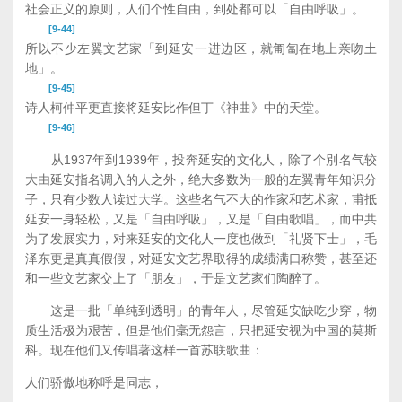
社会正义的原则，人们个性自由，到处都可以「自由呼吸」。
[9-44]
所以不少左翼文艺家「到延安一进边区，就匍匐在地上亲吻土
地」。
[9-45]
诗人柯仲平更直接将延安比作但丁《神曲》中的天堂。
[9-46]
从1937年到1939年，投奔延安的文化人，除了个別名气较
大由延安指名调入的人之外，绝大多数为一般的左翼青年知识分
子，只有少数人读过大学。这些名气不大的作家和艺术家，甫抵
延安一身轻松，又是「自由呼吸」，又是「自由歌唱」，而中共
为了发展实力，对来延安的文化人一度也做到「礼贤下士」，毛
泽东更是真真假假，对延安文艺界取得的成绩满口称赞，甚至还
和一些文艺家交上了「朋友」，于是文艺家们陶醉了。
这是一批「单纯到透明」的青年人，尽管延安缺吃少穿，物
质生活极为艰苦，但是他们毫无怨言，只把延安视为中国的莫斯
科。现在他们又传唱著这样一首苏联歌曲：
人们骄傲地称呼是同志，