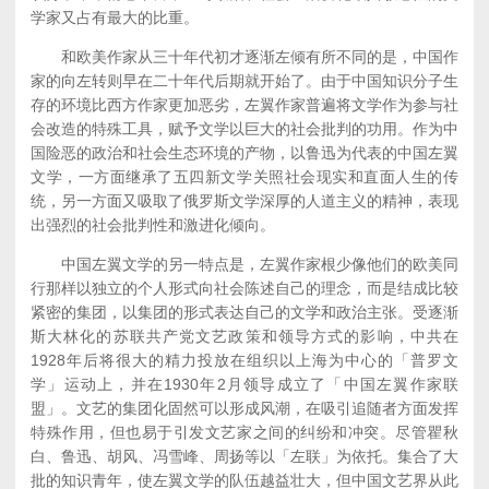
学家又占有最大的比重。
和欧美作家从三十年代初才逐渐左倾有所不同的是，中国作
家的向左转则早在二十年代后期就开始了。由于中国知识分子生
存的环境比西方作家更加恶劣，左翼作家普遍将文学作为参与社
会改造的特殊工具，赋予文学以巨大的社会批判的功用。作为中
国险恶的政治和社会生态环境的产物，以鲁迅为代表的中国左翼
文学，一方面继承了五四新文学关照社会现实和直面人生的传
统，另一方面又吸取了俄罗斯文学深厚的人道主义的精神，表现
出强烈的社会批判性和激进化倾向。
中国左翼文学的另一特点是，左翼作家根少像他们的欧美同
行那样以独立的个人形式向社会陈述自己的理念，而是结成比较
紧密的集团，以集团的形式表达自己的文学和政治主张。受逐渐
斯大林化的苏联共产党文艺政策和领导方式的影响，中共在
1928年后将很大的精力投放在组织以上海为中心的「普罗文
学」运动上，并在1930年2月领导成立了「中国左翼作家联
盟」。文艺的集团化固然可以形成风潮，在吸引追随者方面发挥
特殊作用，但也易于引发文艺家之间的纠纷和冲突。尽管瞿秋
白、鲁迅、胡风、冯雪峰、周扬等以「左联」为依托。集合了大
批的知识青年，使左翼文学的队伍越益壮大，但中国文艺界从此