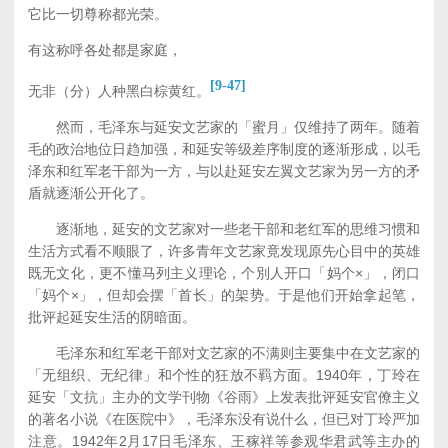
它比一切尊称都光荣。
有这称呼各处都是家庭，
[9-47]
无非（分）人种黑白棕黄红。
然而，毛泽东与延安文艺家的「蜜月」仅维持了两年。随着
毛的政治地位日趋加强，和延安等级差序制度的逐渐形成，以毛
泽东和红军老干部为一方，与以赴延安左翼文艺家为另一方的矛
盾就逐渐公开化了。
逐渐地，延安的文艺家对一些老干部和老红军的思维习惯和
生活方式看不顺眼了，许多青年文艺家竟发现原先心目中的英雄
既无文化，更不懂马列主义理论，个別人开口「妈个×」，闭口
「妈个×」，但却会摆「首长」的架势。于是他们开始拿起笔，
批评起延安生活的阴暗面。
毛泽东和红军老干部对文艺家的不满则主要集中在文艺家的
「无组织、无纪律」和个性的狂放不羁方面。1940年，丁玲在
延安「文抗」主办的文学刊物《谷雨》上发表批评延安官僚主义
的著名小说《在医院中》，毛泽东没有说什么，但已对丁玲严加
注意。1942年2月17日毛泽东、王稼祥等参观华君武等主办的