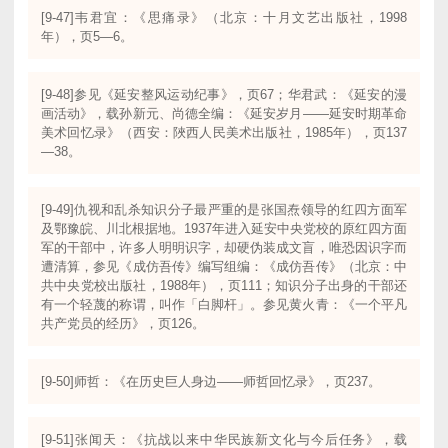
[9-47]韦君宜：《思痛录》（北京：十月文艺出版社，1998
年），页5—6。
[9-48]参见《延安整风运动纪事》，页67；华君武：《延安的漫
画活动》，载孙新元、尚德全编：《延安岁月——延安时期革命
美术回忆录》（西安：陜西人民美术出版社，1985年），页137
—38。
[9-49]仇视和乱杀知识分子最严重的是张国焘领导的红四方面军
及鄂豫皖、川北根据地。1937年进入延安中央党校的原红四方面
军的干部中，许多人明明识字，却硬伪装成文盲，唯恐因识字而
遭清算，参见《成仿吾传》编写组编：《成仿吾传》（北京：中
共中央党校出版社，1988年），页111；知识分子出身的干部还
有一个轻蔑的称谓，叫作「白脚杆」。参见黄火青：《一个平凡
共产党员的经历》，页126。
[9-50]师哲：《在历史巨人身边——师哲回忆录》，页237。
[9-51]张闻天：《抗战以来中华民族新文化与今后任务》，载