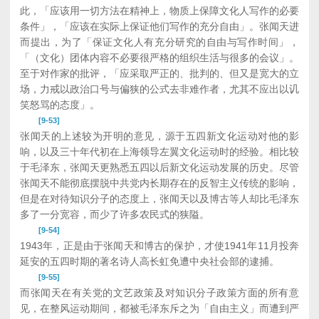
此，「应该用一切方法在精神上，物质上保障文化人写作的必要
条件」，「应该在实际上保证他们写作的充分自由」。张闻天进
而提出，为了「保证文化人有充分研究的自由与写作时间」，
「（文化）团体内容不必要很严格的组织生活与很多的会议」。
至于对作家的批评，「应采取严正的、批判的、但又是宽大的立
场，力戒以政治口号与偏狭的公式去非难作者，尤其不应出以讥
笑怒骂的态度」。
[9-53]
张闻天的上述较为开明的意见，源于五四新文化运动对他的影
响，以及三十年代初在上海领导左翼文化运动时的经验。相比较
于毛泽东，张闻天更熟悉五四以后新文化运动发展的历史。尽管
张闻天不能彻底摆脱中共党内长期存在的反智主义传统的影响，
但是在对待知识分子的态度上，张闻天以及博古等人却比毛泽东
多了一分宽容，而少了许多农民式的狭隘。
[9-54]
1943年，正是由于张闻天和博古的保护，才使1941年11月投奔
延安的五四时期的著名诗人高长虹免遭中央社会部的逮捕。
[9-55]
而张闻天在有关党的文艺政策及对知识分子政策方面的所有意
见，在整风运动期间，都被毛泽东斥之为「自由主义」而遭到严