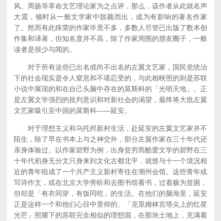
风、周扬等革命文艺理论家为之点评，那么，该作者从此就名声
大震，顿时从一般文学家中脱颖而出，成为有影响的著名作家
了。然而有此殊荣的作家毕竟不多，多数人尽管已出版了数本创
作集和译著，但知名度并不高，除了作家周围的朋友圈子，一般
读者是很少与闻的。
对于所有这些已出名或尚不出名的左翼文艺家，国民党统治
下的社会现实是令人窒息和不堪忍受的，与此相映照的则是苏联
小说中展现的和在自己头脑中存在的莫斯科的「光明天地」。正
是左翼文学强烈的批判意识和对新社会的渴望，最终将大批左翼
文艺家吸引至中国的莫斯科——延安。
对于理想主义和乌托邦新村生活，赴延安的左翼文艺家并不
陌生，除了早在书本上与之神交外，部分左翼作家在三十年代还
亲身体验过。以作家碧野为例，出身贫穷而酷爱文学的碧野在三
十年代初身无分文只身来到文化古都北平，就曾与十一个境况相
近的青年组成了一个共产主义新村寄住在潮州会馆。这些青年或
写诗作文，或在北京大学旁听和去图书馆看书，过着极为贫困，
但却是「有衣同穿，有饭同吃」的生活。在他们的脑海里，延安
正是这样一个和他们心目中景仰的、「克里姆林宫塔尖上的红星
光芒」照耀下的苏联完全相似的理想国，在那块土地上，充满着