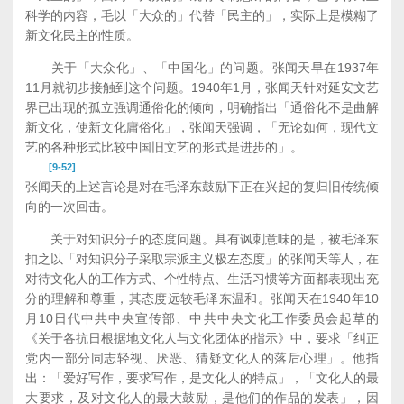
科学的内容，毛以「大众的」代替「民主的」，实际上是模糊了
新文化民主的性质。
关于「大众化」、「中国化」的问题。张闻天早在1937年
11月就初步接触到这个问题。1940年1月，张闻天针对延安文艺
界已出现的孤立强调通俗化的倾向，明确指出「通俗化不是曲解
新文化，使新文化庸俗化」，张闻天强调，「无论如何，现代文
艺的各种形式比较中国旧文艺的形式是进步的」。
[9-52]
张闻天的上述言论是对在毛泽东鼓励下正在兴起的复归旧传统倾
向的一次回击。
关于对知识分子的态度问题。具有讽刺意味的是，被毛泽东
扣之以「对知识分子采取宗派主义极左态度」的张闻天等人，在
对待文化人的工作方式、个性特点、生活习惯等方面都表现出充
分的理解和尊重，其态度远较毛泽东温和。张闻天在1940年10
月10日代中共中央宣传部、中共中央文化工作委员会起草的
《关于各抗日根据地文化人与文化团体的指示》中，要求「纠正
党内一部分同志轻视、厌恶、猜疑文化人的落后心理」。他指
出：「爱好写作，要求写作，是文化人的特点」，「文化人的最
大要求，及对文化人的最大鼓励，是他们的作品的发表」，因