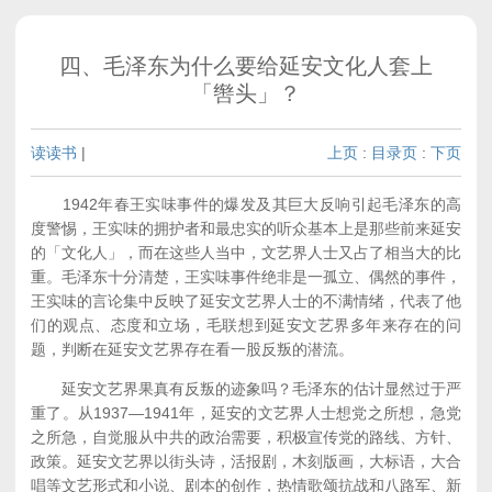
四、毛泽东为什么要给延安文化人套上
「辔头」？
读读书
|
上页
:
目录页
:
下页
1942年春王实味事件的爆发及其巨大反响引起毛泽东的高
度警惕，王实味的拥护者和最忠实的听众基本上是那些前来延安
的「文化人」，而在这些人当中，文艺界人士又占了相当大的比
重。毛泽东十分清楚，王实味事件绝非是一孤立、偶然的事件，
王实味的言论集中反映了延安文艺界人士的不满情绪，代表了他
们的观点、态度和立场，毛联想到延安文艺界多年来存在的问
题，判断在延安文艺界存在看一股反叛的潜流。
延安文艺界果真有反叛的迹象吗？毛泽东的估计显然过于严
重了。从1937—1941年，延安的文艺界人士想党之所想，急党
之所急，自觉服从中共的政治需要，积极宣传党的路线、方针、
政策。延安文艺界以街头诗，活报剧，木刻版画，大标语，大合
唱等文艺形式和小说、剧本的创作，热情歌颂抗战和八路军、新