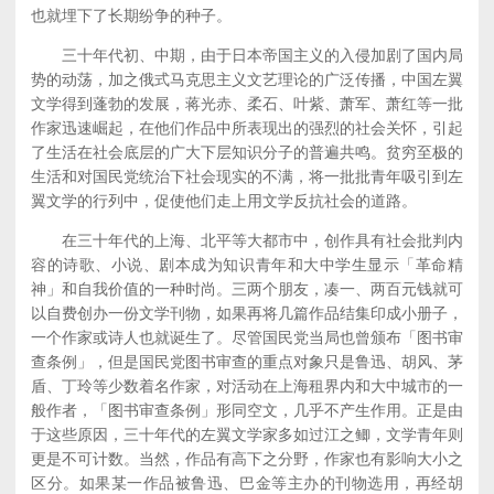
也就埋下了长期纷争的种子。
三十年代初、中期，由于日本帝国主义的入侵加剧了国内局
势的动荡，加之俄式马克思主义文艺理论的广泛传播，中国左翼
文学得到蓬勃的发展，蒋光赤、柔石、叶紫、萧军、萧红等一批
作家迅速崛起，在他们作品中所表现出的强烈的社会关怀，引起
了生活在社会底层的广大下层知识分子的普遍共鸣。贫穷至极的
生活和对国民党统治下社会现实的不满，将一批批青年吸引到左
翼文学的行列中，促使他们走上用文学反抗社会的道路。
在三十年代的上海、北平等大都市中，创作具有社会批判内
容的诗歌、小说、剧本成为知识青年和大中学生显示「革命精
神」和自我价值的一种时尚。三两个朋友，凑一、两百元钱就可
以自费创办一份文学刊物，如果再将几篇作品结集印成小册子，
一个作家或诗人也就诞生了。尽管国民党当局也曾颁布「图书审
查条例」，但是国民党图书审查的重点对象只是鲁迅、胡风、茅
盾、丁玲等少数着名作家，对活动在上海租界内和大中城市的一
般作者，「图书审查条例」形同空文，几乎不产生作用。正是由
于这些原因，三十年代的左翼文学家多如过江之鲫，文学青年则
更是不可计数。当然，作品有高下之分野，作家也有影响大小之
区分。如果某一作品被鲁迅、巴金等主办的刊物选用，再经胡