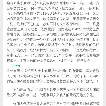
抱有偏狭态度的只是个別高级将领和军中中下级干部）。毛一方
面需要文艺家，另一方面又恐驾驭不住文艺家，因而一段时间
内，毛的态度摇摆不定，既投之以饵，间或鼓励抚慰一番；又从
内心深处鄙视舞文弄墨、吹拉弹唱的文艺家；更厌恶于彼等日空
一切、抗上犯下之狂态，故时不时对文艺家旁敲侧击一下。只是
这群文艺家旧习难改，依然故我，因而毛在1942年后对文艺家
越发讨厌。据师哲回忆，一次他在陪毛泽东从杨家岭出来在延河
滩散步时，正巧碰上一位作家，只见他手执拐杖不停飞舞，见到
毛泽东打了个招呼，仍继续摆动手中的拐杖，遇到驮盐的毛驴
队，仍然如是。毛泽东极为气愤，向师哲道，「这是流氓行径，
目中无人。······只是因为他认识几个方块字，就不把老百姓放
在眼里，坐在人民的头上显威风······目空一切，摆臭架子」！
[9-50]
当年在延安文艺界人士中有用拐杖习惯的只有萧军、塞克等数
人，他们又何尝能想到，被自己称为「知己」的毛泽东，对自己
的冒失和莽撞会如此愤怒，竟然在师哲面前将其骂作「流氓」！
更为严重的是，毛泽东对延安文艺界人士的反感又和对张闻
天的不满掺和在一起，使毛和延安文化人的矛盾更趋复杂化。
张闻天是继瞿秋白之后中共党内对文艺问题有专门研究的极