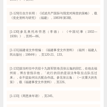
[1-129]引自方长明：《试述共产国际与我党对闽变的策略》，载
《党史资料与研究》（福建），1983年第3期。
[1-130]参见奥托布劳恩（李德）：《中国纪事（1932—
1939）》，页85—86。
[1-131]福建省文件馆编：《福建事变文件资料》（福州：福建人
民出版社；1984年），页120-21、133。
[1-132]据当时任中共驻十九路军联络员张云逸的回忆，在他去福
州前，博古曾指示他，「此行的目的是设法争取拉点队伍过
来」，全不提如何出兵配合作战。参见张云逸：《一次重大的失
策》，载《福建事变文件资料》，页226。
[1-133]《周恩来年谱》，页245。