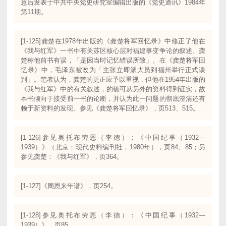
意后发表于中共中央党史研究室编辑出版的《党史通讯》1984年
第11期。
[1-125]龚楚在1978年出版的《龚楚将军回忆录》中修正了他在
《我与红军》一书中有关苏区核心层对福建事变争论的叙述。龚
楚称他前书有误，「是因当时记忆错误所致」。在《龚楚将军回
忆录》中，毛泽东被改为「主张立即派大员到福州举行正式谈
判」。笔者认为，龚楚的更正应予以重视，但他在1954年出版的
《我与红军》中的有关叙述，的确可从另外的资料得到证实，故
本书倾向于接受前一书的论断，并认为此一问题的彻底澄清还有
赖于新资料的发现。参见《龚楚将军回忆录》，页513、515。
[1-126]参见奥托布劳恩（李德）：《中国纪事（1932—
1939）》（北京：现代史料编刊社，1980年），页84、85；另
参见龚楚：《我与红军》，页364。
[1-127]《周恩来年谱》，页254。
[1-128]参见奥托布劳恩（李德）：《中国纪事（1932—
1939）》，页85。