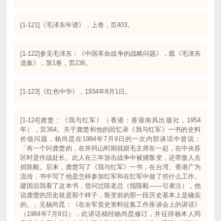
[1-121]《毛泽东年谱》，上卷，页403。
[1-122]参见毛泽东：《中国革命战争的战略问题》，载《毛泽东
选集》，第1卷，页236。
[1-123]《红色中华》，1934年8月1日。
[1-124]龚楚：《我与红军》（香港：香港南风出版社，1954
年），页364。关于龚楚和他的回忆录《我与红军》一书的史料
价值问题，杨尚昆在1984年7月9日的一次内部谈话中曾说：
「有一个叫龚楚的，在井冈山时期就跟毛主席在一起，在中央苏
区时是作战处长。此人在三年游击战争中被捕叛变，还带敌人去
抓陈毅。后来，龚楚写了《我与红军》一书，在台湾、香港广为
流传，书中写了他是怎样参加红军和在红军中做了些什么工作。
建国后我看了这本书，曾问过陈老总（指陈毅——引者注），他
说龚楚的历史就是那个样子，叛变前的那一段历史基本上是确实
的。」见杨尚昆：《在全军党史资料征集工作座谈会上的讲话》
（1984年7月9日），此讲话稿经杨尚昆修订，并征得杨本人同