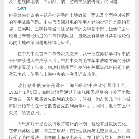
及「忽视阵地战、白刃战」的「游击主义的传统」的问题。
[1-97]
但是赣南会议的主题是批评毛的土地政策，而未及全面检讨苏区
的军事战略问题。中央代表团对毛的军事方针的批评只是隐约其
辞，任弼时、王稼祥等当时还是标準的文职党干部，让他们去讨
论自己未曾经历过的军事作战问题，显然没有像研讨具有理论色
彩的土地政策问题那样得心应手。
在中共中央首席军事专家周恩来，及一批在苏联学习军事的
干部陆续进入中央苏区后，中共中央与毛在军事战略方面的分歧
就逐渐显现了出来，由攻打赣州而引发的有关军事战略问题上的
激烈争论，使毛与上海中央的冲突几近白热化。
攻打赣州的决策是远在上海的临时中央政治局作出的。
1932年1月9日，临时政治局通过了由张闻天起草的《关于争取
革命在一省与数省首先胜利的决议》，号召「为占领几个中心城
市以开始革命在一省数省首先胜利而争斗」，同日，电令苏区中
央局「急攻赣州」。
周恩来对于是否执行攻打赣州的计划，曾经有过数次变化。
在未到苏区之前，周是主攻派；在抵达赣南与毛交换意见后，周
接受了毛的看法。周并向上海发电表示，在目前形势下，攻打中