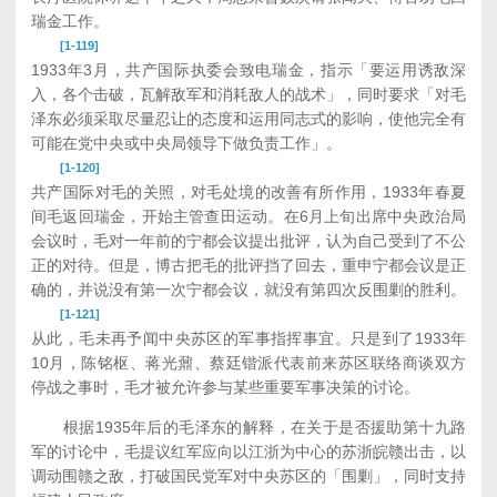
瑞金工作。
[1-119]
1933年3月，共产国际执委会致电瑞金，指示「要运用诱敌深
入，各个击破，瓦解敌军和消耗敌人的战术」，同时要求「对毛
泽东必须采取尽量忍让的态度和运用同志式的影响，使他完全有
可能在党中央或中央局领导下做负责工作」。
[1-120]
共产国际对毛的关照，对毛处境的改善有所作用，1933年春夏
间毛返回瑞金，开始主管查田运动。在6月上旬出席中央政治局
会议时，毛对一年前的宁都会议提出批评，认为自己受到了不公
正的对待。但是，博古把毛的批评挡了回去，重申宁都会议是正
确的，并说没有第一次宁都会议，就没有第四次反围剿的胜利。
[1-121]
从此，毛未再予闻中央苏区的军事指挥事宜。只是到了1933年
10月，陈铭枢、蒋光鼐、蔡廷锴派代表前来苏区联络商谈双方
停战之事时，毛才被允许参与某些重要军事决策的讨论。
根据1935年后的毛泽东的解释，在关于是否援助第十九路
军的讨论中，毛提议红军应向以江浙为中心的苏浙皖赣出击，以
调动围赣之敌，打破国民党军对中央苏区的「围剿」，同时支持