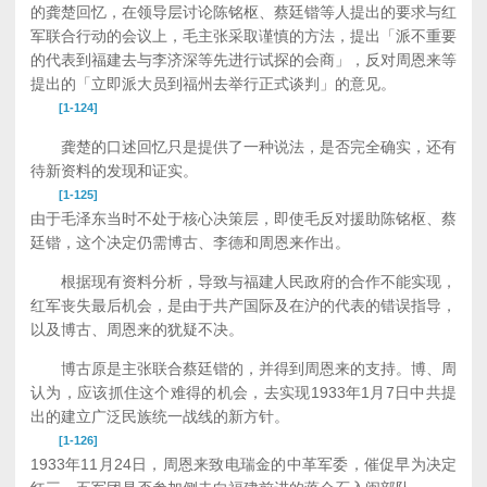
的龚楚回忆，在领导层讨论陈铭枢、蔡廷锴等人提出的要求与红
军联合行动的会议上，毛主张采取谨慎的方法，提出「派不重要
的代表到福建去与李济深等先进行试探的会商」，反对周恩来等
提出的「立即派大员到福州去举行正式谈判」的意见。
[1-124]
龚楚的口述回忆只是提供了一种说法，是否完全确实，还有
待新资料的发现和证实。
[1-125]
由于毛泽东当时不处于核心决策层，即使毛反对援助陈铭枢、蔡
廷锴，这个决定仍需博古、李德和周恩来作出。
根据现有资料分析，导致与福建人民政府的合作不能实现，
红军丧失最后机会，是由于共产国际及在沪的代表的错误指导，
以及博古、周恩来的犹疑不决。
博古原是主张联合蔡廷锴的，并得到周恩来的支持。博、周
认为，应该抓住这个难得的机会，去实现1933年1月7日中共提
出的建立广泛民族统一战线的新方针。
[1-126]
1933年11月24日，周恩来致电瑞金的中革军委，催促早为决定