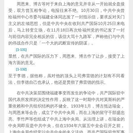
周恩来、博古等对于来自上海的意见并非从一开始就全盘接
受，双方曾互相争论，电报往来不绝。10月30日，中共中央曾
给福州中心市委与福建全体同志发了一封指示信，要求反对关门
主义的左倾思想，但是中共中央在收到共产国际10月25日来电
后，马上转变立场，在11月18日再次给福州党的书记发了一封
与前信内容完全相反的信，该信大骂十九路军，声称他们与中共
的停战合作只是「一个大的武断宣传的阴谋」。
[1-131]
显然，在共产国际的压力下，周恩来、博古作了让步，接受了上
海方面的意见。
[1-132]
至于李德，据他称，虽对他的顶头上司弗雷德的计划有不同看
法，但李德自己也承认，他还是贯彻了弗雷德的指示。
在中共决策层围绕福建事变而发生的争论中，共产国际驻中
国代表所发挥的决定性作用，反映了这一时期中共对莫斯科的严
重依赖和中共组织结构的不健全。1933年1月，博古抵达瑞金，
与周恩来等会合，成立了中共中央局，而在上海的留守干部盛忠
亮、李竹声等也组成了中共上海中央局。从法理上讲，在瑞金的
中央局即应是中共中央，但在1934年六届五中全会召开之前，
上海中央局也经常以中共中央的名义活动，而共产国际驻华军事