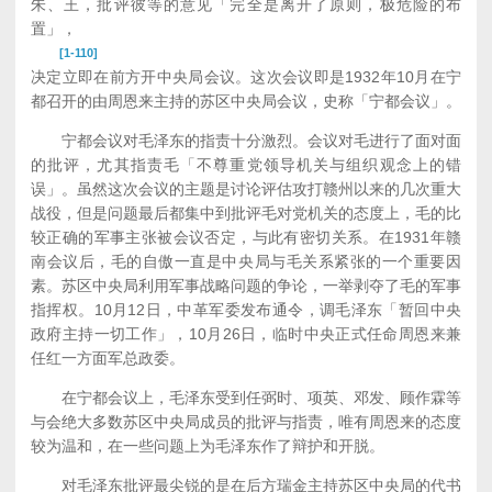
朱、王，批评彼等的意见「完全是离开了原则，极危险的布
置」，
[1-110]
决定立即在前方开中央局会议。这次会议即是1932年10月在宁
都召开的由周恩来主持的苏区中央局会议，史称「宁都会议」。
宁都会议对毛泽东的指责十分激烈。会议对毛进行了面对面
的批评，尤其指责毛「不尊重党领导机关与组织观念上的错
误」。虽然这次会议的主题是讨论评估攻打赣州以来的几次重大
战役，但是问题最后都集中到批评毛对党机关的态度上，毛的比
较正确的军事主张被会议否定，与此有密切关系。在1931年赣
南会议后，毛的自傲一直是中央局与毛关系紧张的一个重要因
素。苏区中央局利用军事战略问题的争论，一举剥夺了毛的军事
指挥权。10月12日，中革军委发布通令，调毛泽东「暂回中央
政府主持一切工作」，10月26日，临时中央正式任命周恩来兼
任红一方面军总政委。
在宁都会议上，毛泽东受到任弼时、项英、邓发、顾作霖等
与会绝大多数苏区中央局成员的批评与指责，唯有周恩来的态度
较为温和，在一些问题上为毛泽东作了辩护和开脱。
对毛泽东批评最尖锐的是在后方瑞金主持苏区中央局的代书