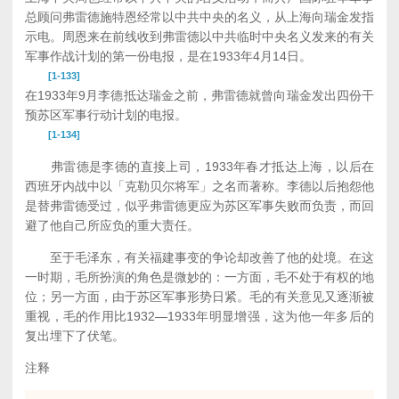
总顾问弗雷德施特恩经常以中共中央的名义，从上海向瑞金发指
示电。周恩来在前线收到弗雷德以中共临时中央名义发来的有关
军事作战计划的第一份电报，是在1933年4月14日。
[1-133]
在1933年9月李德抵达瑞金之前，弗雷德就曾向瑞金发出四份干
预苏区军事行动计划的电报。
[1-134]
弗雷德是李德的直接上司，1933年春才抵达上海，以后在
西班牙内战中以「克勒贝尔将军」之名而著称。李德以后抱怨他
是替弗雷德受过，似乎弗雷德更应为苏区军事失败而负责，而回
避了他自己所应负的重大责任。
至于毛泽东，有关福建事变的争论却改善了他的处境。在这
一时期，毛所扮演的角色是微妙的：一方面，毛不处于有权的地
位；另一方面，由于苏区军事形势日紧。毛的有关意见又逐渐被
重视，毛的作用比1932—1933年明显增强，这为他一年多后的
复出埋下了伏笔。
注释