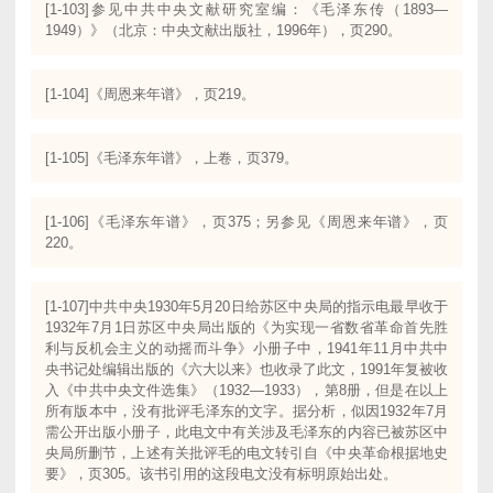
[1-103]参见中共中央文献研究室编：《毛泽东传（1893—
1949）》（北京：中央文献出版社，1996年），页290。
[1-104]《周恩来年谱》，页219。
[1-105]《毛泽东年谱》，上卷，页379。
[1-106]《毛泽东年谱》，页375；另参见《周恩来年谱》，页
220。
[1-107]中共中央1930年5月20日给苏区中央局的指示电最早收于
1932年7月1日苏区中央局出版的《为实现一省数省革命首先胜
利与反机会主义的动摇而斗争》小册子中，1941年11月中共中
央书记处编辑出版的《六大以来》也收录了此文，1991年复被收
入《中共中央文件选集》（1932—1933），第8册，但是在以上
所有版本中，没有批评毛泽东的文字。据分析，似因1932年7月
需公开出版小册子，此电文中有关涉及毛泽东的内容已被苏区中
央局所删节，上述有关批评毛的电文转引自《中央革命根据地史
要》，页305。该书引用的这段电文没有标明原始出处。