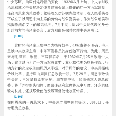
中央苏区。为应付这种新的变化，1932年6月上旬，中央临时政
治局和苏区中央局决定恢复赣南会议上撤销的红一方面军建制，
任命周恩来为总政委；紧接着又仿苏联内战体制，在人民委员会
下成立了以周恩来为主席的劳动与战争委员会，作为战争动员和
指挥作战名义上的最高机关。7月中旬，周以中央局代表的身份
赶赴前方与毛泽东会合，后方则由任弼时代理中央局书记。
[1-100]
此时的毛泽东正集中全力指挥战事，但权责并不明确，毛只
是以中央政府主席、中革军委委员的身份随军行动。为此，周恩
来与毛泽东、朱德、王稼祥联名，于1932年7月25日致电中央
局，建议以毛为红一方面军总政委，其职权范围为指挥作战，行
动方针的决定权则由周恩来掌握。对于周等的建议，中央局拒绝
予以批準，坚持应由周担任总政委一职。7月29日，周恩来致信
中央局，再次坚持原有意见。周在信中说，如由他本人兼总政
委，将「弄得多头指挥，而且使政府主席将无事可做。泽东的经
验与长处，还须尽量使他发展而督使他改正错误」。
[1-101]
在周恩来的一再恳求下，中央局才照準周的提议，8月8日，任
命毛为总政委。