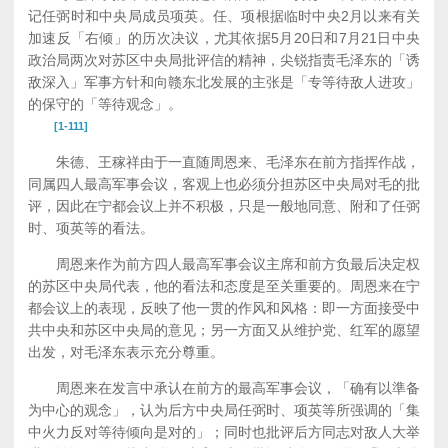
记任弼时和中央局成员项英。任、项根据临时中央2月以来有关
加速反「右倾」的历次决议，尤其依据5月20日和7月21日中央
政治局两次对苏区中央局批评信的精神，尖锐指责毛泽东的「诱
敌深入」军事方针和向赣东北发展的主张是「专等待敌人进攻」
的保守的「等待观念」。
[1-111]
朱德、王稼祥由于一直随周恩来、毛泽东在前方指挥作战，
同属四人最高军事会议，客观上也必须分担苏区中央局对毛的批
评，因此在宁都会议上并不积极，只是一般地同意、附和了任弼
时、项英等的看法。
周恩来作为前方四人最高军事会议主席和前方负最后决定权
的苏区中央局代表，他的看法和态度是至关重要的。周恩来在宁
都会议上的表现，反映了他一贯的作风和风格：即一方面接受中
共中央和苏区中央局的意见；另一方面又从维护党、红军的愿望
出发，对毛泽东表示充分尊重。
周恩来在发言中承认在前方的最高军事会议，「确有以準备
为中心的观念」，认为后方中央局任弼时、项英等所强调的「集
中火力反对等待倾向是对的」；同时也批评后方同志对敌人大举