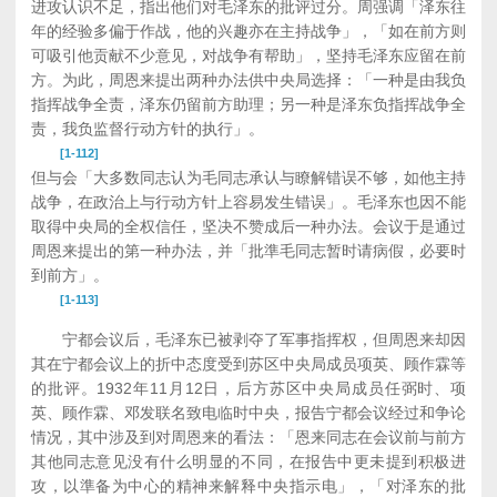
进攻认识不足，指出他们对毛泽东的批评过分。周强调「泽东往
年的经验多偏于作战，他的兴趣亦在主持战争」，「如在前方则
可吸引他贡献不少意见，对战争有帮助」，坚持毛泽东应留在前
方。为此，周恩来提出两种办法供中央局选择：「一种是由我负
指挥战争全责，泽东仍留前方助理；另一种是泽东负指挥战争全
责，我负监督行动方针的执行」。
[1-112]
但与会「大多数同志认为毛同志承认与瞭解错误不够，如他主持
战争，在政治上与行动方针上容易发生错误」。毛泽东也因不能
取得中央局的全权信任，坚决不赞成后一种办法。会议于是通过
周恩来提出的第一种办法，并「批準毛同志暂时请病假，必要时
到前方」。
[1-113]
宁都会议后，毛泽东已被剥夺了军事指挥权，但周恩来却因
其在宁都会议上的折中态度受到苏区中央局成员项英、顾作霖等
的批评。1932年11月12日，后方苏区中央局成员任弼时、项
英、顾作霖、邓发联名致电临时中央，报告宁都会议经过和争论
情况，其中涉及到对周恩来的看法：「恩来同志在会议前与前方
其他同志意见没有什么明显的不同，在报告中更未提到积极进
攻，以準备为中心的精神来解释中央指示电」，「对泽东的批