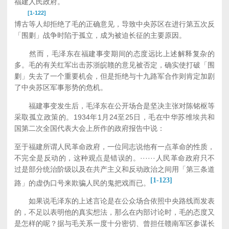
福建人民政府。
[1-122]
博古等人却拒绝了毛的正确意见，导致中央苏区在进行第五次反
「围剿」战争时陷于孤立，成为被迫长征的主要原因。
然而，毛泽东在福建事变期间的态度远比上述解释复杂的
多。毛的有关红军出击苏浙皖赣的意见被否定，确实使打破「围
剿」失去了一个重要机会，但是拒绝与十九路军合作则肯定加剧
了中央苏区军事形势的危机。
福建事变发生后，毛泽东在公开场合是坚决主张对陈铭枢等
采取孤立政策的。1934年1月24至25日，毛在中华苏维埃共和
国第二次全国代表大会上所作的政府报告中说：
至于福建所谓人民革命政府，一位同志说他有一点革命的性质，
不完全是反动的，这种观点是错误的。······人民革命政府只不
过是部分统治阶级以及在共产主义和反动政治之间用「第三条道
[1-123]
路」的虚伪口号来欺骗人民的鬼把戏而已。
如果说毛泽东的上述言论是在公众场合依照中央路线而发表
的，不足以表明他的真实想法，那么在内部讨论时，毛的态度又
是怎样的呢？据与毛关系一度十分密切、曾担任赣南军区参谋长