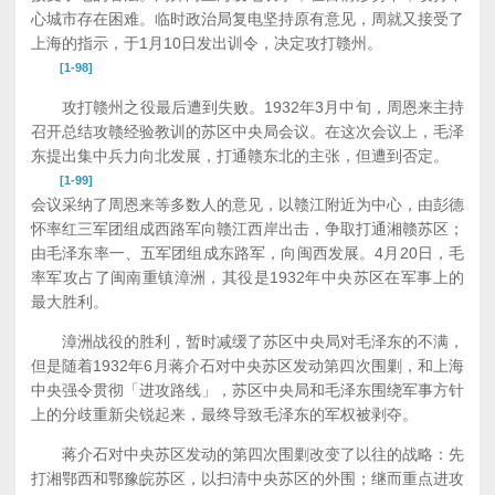
心城市存在困难。临时政治局复电坚持原有意见，周就又接受了
上海的指示，于1月10日发出训令，决定攻打赣州。
[1-98]
攻打赣州之役最后遭到失败。1932年3月中旬，周恩来主持
召开总结攻赣经验教训的苏区中央局会议。在这次会议上，毛泽
东提出集中兵力向北发展，打通赣东北的主张，但遭到否定。
[1-99]
会议采纳了周恩来等多数人的意见，以赣江附近为中心，由彭德
怀率红三军团组成西路军向赣江西岸出击，争取打通湘赣苏区；
由毛泽东率一、五军团组成东路军，向闽西发展。4月20日，毛
率军攻占了闽南重镇漳洲，其役是1932年中央苏区在军事上的
最大胜利。
漳洲战役的胜利，暂时减缓了苏区中央局对毛泽东的不满，
但是随着1932年6月蒋介石对中央苏区发动第四次围剿，和上海
中央强令贯彻「进攻路线」，苏区中央局和毛泽东围绕军事方针
上的分歧重新尖锐起来，最终导致毛泽东的军权被剥夺。
蒋介石对中央苏区发动的第四次围剿改变了以往的战略：先
打湘鄂西和鄂豫皖苏区，以扫清中央苏区的外围；继而重点进攻