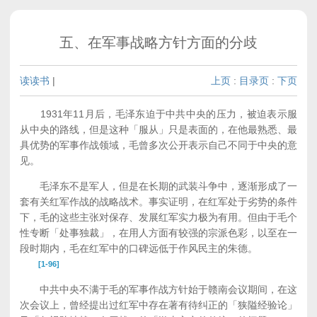
五、在军事战略方针方面的分歧
读读书
|
上页
:
目录页
:
下页
1931年11月后，毛泽东迫于中共中央的压力，被迫表示服
从中央的路线，但是这种「服从」只是表面的，在他最熟悉、最
具优势的军事作战领域，毛曾多次公开表示自己不同于中央的意
见。
毛泽东不是军人，但是在长期的武装斗争中，逐渐形成了一
套有关红军作战的战略战术。事实证明，在红军处于劣势的条件
下，毛的这些主张对保存、发展红军实力极为有用。但由于毛个
性专断「处事独裁」，在用人方面有较强的宗派色彩，以至在一
段时期内，毛在红军中的口碑远低于作风民主的朱德。
[1-96]
中共中央不满于毛的军事作战方针始于赣南会议期间，在这
次会议上，曾经提出过红军中存在著有待纠正的「狭隘经验论」