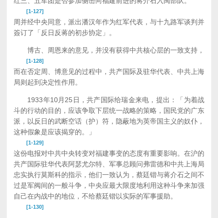
红三、五军团是否参加侧击向福建前进的蒋介石入闽部队。
[1-127]
周并经中央同意，派出潘汉年作为红军代表，与十九路军谈判并
簽订了「反日反蒋的初步协定」。
博古、周恩来的意见，并没有获得中共核心层的一致支持，
[1-128]
而在否定周、博意见的过程中，共产国际及驻华代表、中共上海
局则起到决定性作用。
1933年10月25日，共产国际给瑞金来电，提出：「为着战
斗的行动的目的，应该争取下层统一战略的策略，国民党的广东
派，以反日的武断空话（护）符，隐蔽地为英帝国主义的奴仆，
这种假象是应该揭穿的。」
[1-129]
这份电报对中共中央转变对福建事变的态度有重要影响。在沪的
共产国际驻华代表阿瑟尤尔特、军事总顾问弗雷德和中共上海局
忠实执行莫斯科的指示，他们一致认为，蔡廷锴与蒋介石之间不
过是军阀间的一般斗争，中央应最大限度地利用这种斗争来加强
自己在内战中的地位，不给蔡廷锴以实际的军事援助。
[1-130]