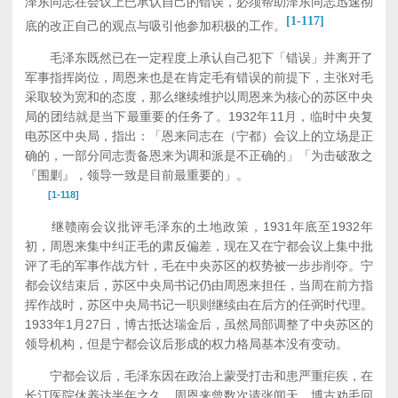
泽东同志在会议上已承认自己的错误，必须帮助泽东同志迅速彻
[1-117]
底的改正自己的观点与吸引他参加积极的工作。
毛泽东既然已在一定程度上承认自己犯下「错误」并离开了
军事指挥岗位，周恩来也是在肯定毛有错误的前提下，主张对毛
采取较为宽和的态度，那么继续维护以周恩来为核心的苏区中央
局的团结就是当下最重要的任务了。1932年11月，临时中央复
电苏区中央局，指出：「恩来同志在（宁都）会议上的立场是正
确的，一部分同志责备恩来为调和派是不正确的」「为击破敌之
『围剿』，领导一致是目前最重要的」。
[1-118]
继赣南会议批评毛泽东的土地政策，1931年底至1932年
初，周恩来集中纠正毛的肃反偏差，现在又在宁都会议上集中批
评了毛的军事作战方针，毛在中央苏区的权势被一步步削夺。宁
都会议结束后，苏区中央局书记仍由周恩来担任，当周在前方指
挥作战时，苏区中央局书记一职则继续由在后方的任弼时代理。
1933年1月27日，博古抵达瑞金后，虽然局部调整了中央苏区的
领导机构，但是宁都会议后形成的权力格局基本没有变动。
宁都会议后，毛泽东因在政治上蒙受打击和患严重疟疾，在
长汀医院休养达半年之久，周恩来曾数次请张闻天、博古劝毛回