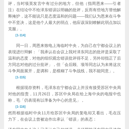
评，当时项英发言中有过分的地方，但他（指周恩来——引者
注）在结论中不给泽东错误以明确的批评，反而有些地方替他解
释掩护，这不能说只是态度温和的问题——我们认为恩来在斗争
中不坚决，这是他个人最大的弱点，他应该深刻瞭解此弱点加以
克服」。
[1-114]
同一日，周恩来致电上海临时中央，为自己在宁都会议上的
表现进行辩解：「我承认在会议上我对泽东同志的批评是采取了
温和的态度，对他的组织观念错误批评得不足，另外却指正了后
方同志对他的过分批评」，但「会后顾、项等同志认为未将这次
斗争局面展开，是调和，是模糊了斗争战线，我不能同意」。
[1-115]
根据现存资料，毛泽东在宁都会议上并没有接受苏区中央局
对他的指责，11月26日，苏区中央局在给上海中央的电报中也
称，毛「仍表现有以準备为中心的意见」，
[1-116]
然而根据临时中央11月给苏区中央局的复电却又看出，毛在压
力下，在会议上曾被迫作出承认「错误」的表态：