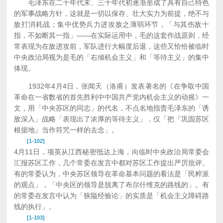
毛泽东在二十年代末、三十年代初逐渐形成了具有自己特色
的军事战略方针，这就是一切以保存、壮大实力为前提，绝不与
敌打消耗战；集中优势兵力进攻敌之薄弱环节，「与其伤敌十
指，不如断其一指」——在实际运用中，毛的这套作战原则，经
常表现为在敌进攻前，军队进行大幅度后退，这些又恰恰被临时
中央政治局视为是毛的「右倾机会主义」和「等待主义」的集中
体现。
1932年4月4日，张闻天（洛甫）发表著名的《在争取中国
革命在一省数省的首先胜利中中国共产党内机会主义的动摇》一
文，用「中央苏区的同志」的代名，不点名地指责毛泽东的「诱
敌深入」战略「表现出了浓厚的等待主义」，仅「把『巩固苏区
根据地』当作符咒一样的去念」。
[1-102]
4月11日，项英从江西秘密抵达上海，向临时中央政治局常委会
汇报苏区工作，几个常委在发言中都对苏区工作提出严厉批评。
有的常委认为，中央苏区领导在革命基本问题的看法是「民粹派
的观点」，「中央区的领导是脱离了布尔什维克的路线的」。有
的常委在发言中认为「狭隘经验论」的实质是「机会主义障碍路
线的执行」。
[1-103]