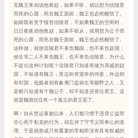
见魏王来劝说他救赵，如果不听，就以想为信陵君
而死的心愿，死在魏王面前，魏王也必然醒悟了。
如姬既有意于报答信陵君，不如乘魏王的空闲时，
日日夜夜劝他救赵，如果不听从，就用想为公子而
死的心愿，而死在魏壬面前，魏王也必然醒悟了。
这样做，就使信陵君不辜负魏国，也不辜负赵国；
侯生等二人不辜负魏王，也不辜负信陵君。为什么
不提出这种计划呢？信陵君只知道有做为亲戚的赵
国，不知道有魏王；里边则有宠幸的侍妾，外边则
有邻国，低贱者则有象夷门监侯生等鄙野之人，又
是都只知道有个魏公子，却不知道还有位君王。这
就是魏国仅仅有一个孤立的君王罢了。
啊！自从世运衰败以来，人们都习惯于违背公益而
甘心死于私党的行为，却忘掉了守节义而奉公的道
理。于是就形成只有重要的宰相而没有具有权威的