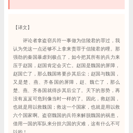
【译文】
评论者拿盗窃兵符一事做为信陵君的罪过，我
认为凭这一点还够不上拿来责罪于信陵君的哩。那
强劲的秦国暴虐到极点了，如今把其所有的兵力来
压于赵国，赵国肯定会灭亡。赵国是魏国的屏障，
赵国亡了，那么魏国将要步其后尘；赵国与魏国，
又是楚、燕、齐各国的屏障，赵、魏亡了，那么
楚、燕、齐各国就得步其后尘了。天下的形势，再
没有岌岌可危到像当时一样的了。因此，救赵国，
也就是用以救魏国；救这一个国家，也就是用以救
六个国家啊。盗窃魏国的兵符来解脱魏国的祸患，
借用一国的军队来分担六国的灾难，这有什么不可
以的！