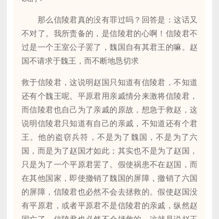
那么信陵君真的没有罪过吗？回答是：这话又
不对了。我所责备的，是信陵君的心啊！信陵君不
过是一个王室公子罢了，魏国自有其君王的嘛。赵
国不请求于魏王，而不断地恳切求
救于信陵君，这说明赵国只知道有信陵君，不知道
还有个魏王呢。平原君用亲戚情分来激将信陵君，
而信陵君也自己为了亲戚的原故，想急于救赵，这
说明信陵君只知道有自己的亲戚，不知道还有个君
王。他的盗窃兵符，不是为了魏国，不是为了六
国，而是为了赵国才如此；其实也不是为了赵国，
只是为了一个平原君罢了。假使祸患不在赵国，而
在其他国家，即使撤销了魏国的屏障，撤销了六国
的屏障，信陵君也必然不会去拯救的。假使赵国没
有平原君，或者平原君不是信陵君的亲戚，纵然赵