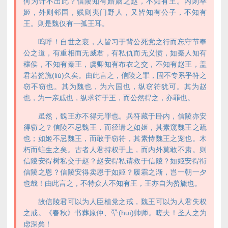
何为计不出此？信陵知有婚姻之赵，不知有王。内则幸
姬，外则邻国，贱则夷门野人，又皆知有公子，不知有
王。则是魏仅有一孤王耳。
呜呼！自世之衰，人皆习于背公死党之行而忘守节奉
公之道，有重相而无威君，有私仇而无义愤，如秦人知有
穰侯，不知有秦王，虞卿知有布衣之交，不知有赵王，盖
君若赘旒(liú)久矣。由此言之，信陵之罪，固不专系乎符之
窃不窃也。其为魏也，为六国也，纵窃符犹可。其为赵
也，为一亲戚也，纵求符于王，而公然得之，亦罪也。
虽然，魏王亦不得无罪也。兵符藏于卧内，信陵亦安
得窃之？信陵不忌魏王，而径请之如姬，其素窥魏王之疏
也；如姬不忌魏王，而敢于窃符，其素恃魏王之宠也。木
朽而蛀生之矣。古者人君持权于上，而内外莫敢不肃。则
信陵安得树私交于赵？赵安得私请救于信陵？如姬安得衔
信陵之恩？信陵安得卖恩于如姬？履霜之渐，岂一朝一夕
也哉！由此言之，不特众人不知有王，王亦自为赘旒也。
故信陵君可以为人臣植党之戒，魏王可以为人君失权
之戒。《春秋》书葬原仲、翚(huī)帅师。嗟夫！圣人之为
虑深矣！