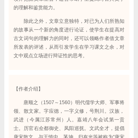
的理解和鉴赏能力。
除此之外，文章立意独特，对已为人们所熟知
的故事从一个新的角度进行论证，使学生在提高对
古文词句的理解力的同时，还可以领略作者借文章
所发表的评述，从而引发学生在学习课文之余，对
文中观点立场进行辩证性的思考。
【作者介绍】
唐顺之（1507～1560）明代儒学大师、军事将
领、散文家。字应德，一字义修，号荆川。汉族，
武进（今属江苏常州）人。嘉靖八年会试第一贡
士。历官右佥都御史、凤阳巡抚。文武全才，提倡
唐宋散文，与王慎中、茅坤、归有光等被称为“唐宋