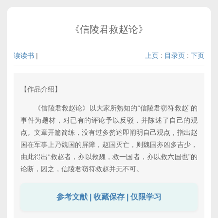
《信陵君救赵论》
读读书
|
上页
:
目录页
:
下页
【作品介绍】
《信陵君救赵论》以大家所熟知的“信陵君窃符救赵”的
事件为题材，对已有的评论予以反驳，并陈述了自己的观
点。文章开篇简练，没有过多赘述即阐明自己观点，指出赵
国在军事上乃魏国的屏障，赵国灭亡，则魏国亦凶多吉少，
由此得出“救赵者，亦以救魏，救一国者，亦以救六国也”的
论断，因之，信陵君窃符救赵并无不可。
参考文献 | 收藏保存 | 仅限学习