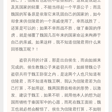
国亡了，信陵君也必然不会拯救的。这就是说赵王
及其国家的轻重，不能当得起一个平原公子；而且
魏国的军备原是依靠它来巩固自己的国家的，如今
却拿来供信陵君的一个亲戚使用了。幸而战胜了，
还算是可以的；如果不幸而战不胜，做了秦国的俘
虏，就是倾覆了魏国几百年来的国家命运来殉葬于
自己的亲戚。如果这样，我不知道信陵君用什么来
回答魏王呢？！
盗窃兵符的计谋，那是出自侯生，而由如姬来
完成的。侯生教魏公子来盗窃兵符，如姬替魏公子
盗窃兵符于魏王卧室之内，是这两个人也只知道有
信陵君，而不知道有魏王啊。我认为信陵君若为自
己打算，不如用赵、魏两国唇齿相依的形势，以激
发、建议于魏王，如果不听，就用他本人的想为赵
国而牺牲于秦国军中的心愿，而死在魏王面前，魏
王也就必然会醒悟了。侯生为信陵君打算，不如朝