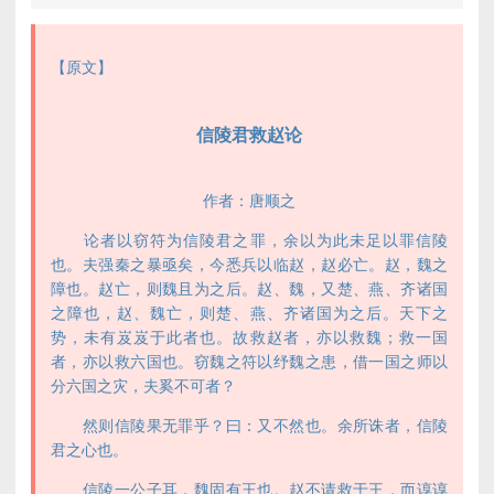
【原文】
信陵君救赵论
作者：唐顺之
论者以窃符为信陵君之罪，余以为此未足以罪信陵
也。夫强秦之暴亟矣，今悉兵以临赵，赵必亡。赵，魏之
障也。赵亡，则魏且为之后。赵、魏，又楚、燕、齐诸国
之障也，赵、魏亡，则楚、燕、齐诸国为之后。天下之
势，未有岌岌于此者也。故救赵者，亦以救魏；救一国
者，亦以救六国也。窃魏之符以纾魏之患，借一国之师以
分六国之灾，夫奚不可者？
然则信陵果无罪乎？曰：又不然也。余所诛者，信陵
君之心也。
信陵一公子耳，魏固有王也。赵不请救于王，而谆谆