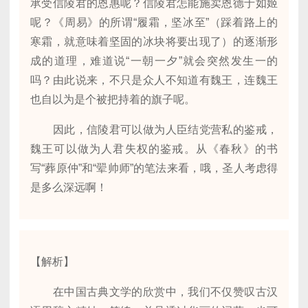
承受信陵君的恩惠呢？信陵君怎能施卖恩德于如姬
呢？《周易》的所谓“履霜，坚冰至”（踩着路上的
寒霜，就意味着坚固的冰块将要出现了）的逐渐形
成的道理，难道说“一朝一夕”就会突然发生一的
吗？由此说来，不只是众人不知道有魏王，连魏王
也自以为是个被把持着的旗子呢。
因此，信陵君可以做为人臣结党营私的鉴戒，
魏王可以做为人君失权的鉴戒。从《春秋》的书
写“葬原仲”和“翚帅师”的笔法来看，哦，圣人考虑得
是多么深远啊！
【解析】
在中国古典文学的欣赏中，我们不仅赞叹古汉