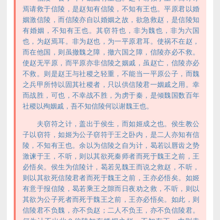
焉请救于信陵，是赵知有信陵，不知有王也。平原君以婚
姻激信陵，而信陵亦自以婚姻之故，欲急救赵，是信陵知
有婚姻，不知有王也。其窃符也，非为魏也，非为六国
也，为赵焉耳。非为赵也，为一平原君耳。使祸不在赵，
而在他国，则虽撤魏之障，撤六国之障，信陵亦必不救。
使赵无平原，而平原亦非信陵之姻戚，虽赵亡，信陵亦必
不救。则是赵王与社稷之轻重，不能当一平原公子，而魏
之兵甲所恃以固其社稷者，只以供信陵君一姻戚之用。幸
而战胜，可也，不幸战不胜，为虏于秦，是倾魏国数百年
社稷以殉姻戚，吾不知信陵何以谢魏王也。
夫窃符之计，盖出于侯生，而如姬成之也。侯生教公
子以窃符，如姬为公子窃符于王之卧内，是二人亦知有信
陵，不知有王也。余以为信陵之自为计，曷若以唇齿之势
激谏于王，不听，则以其欲死秦师者而死于魏王之前，王
必悟矣。侯生为信陵计，曷若见魏王而说之救赵，不听，
则以其欲死信陵君者而死于魏王之前，王亦必悟矣。如姬
有意于报信陵，曷若乘王之隙而日夜劝之救，不听，则以
其欲为公子死者而死于魏王之前，王亦必悟矣。如此，则
信陵君不负魏，亦不负赵；二人不负王，亦不负信陵君。