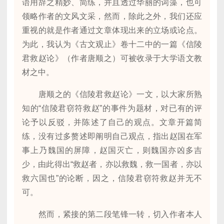
语用辞之精妙、简练，并且透过华丽的词藻，也可
领略作者的文风文采，然而，除此之外，我们还应
重视的就是作者通过文章体现出来的立场或论点。
为此，我认为《古文观止》卷十二中的一篇《信陵
君救赵论》（作者唐顺之）可被收录于大学语文教
材之中。
唐顺之的《信陵君救赵论》一文，以大家所熟
知的“信陵君窃符救赵”的事件为题材，对已有的评
论予以反驳，并陈述了自己的观点。文章开篇简
练，没有过多赘述即阐明自己观点，指出赵国在军
事上乃魏国的屏障，赵国灭亡，则魏国亦凶多吉
少，由此得出“救赵者，亦以救魏，救一国者，亦以
救六国也”的论断，因之，信陵君窃符救赵并无不
可。
然而，紧接的第二段笔锋一转，切入作者本人