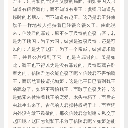
君王，只有私仇而没有义愤的局面。例如秦国人只
知道有穰侯魏冉，而不知道有秦王；虞卿只知道贫
贱时的老朋友，而不知道有赵王。这乃是君王好像
旗子一样地被人把持着已经很久很久了。由此说
来，信陵君的罪过，原不在于兵符的盗窃与否，若
是为了魏国，为了六国，纵然是盗窃兵符，还是可
以的；若是为了赵国，为了一个亲戚，纵然请求魏
王，并且公然得到了它，也是有罪过的。虽是如
此，魏王也不得以为是没有罪过的。兵符既藏在卧
室之内，信陵君怎么能盗窃了呢？信陵君不害怕魏
王，而居然直接请托如姬，这是他平日已看到魏王
的疏忽了。如姬不害怕魏王，而敢于盗窃兵符，这
是她素来仗恃着魏王的宠爱。木头枯朽了，而后蛀
虫就生出来了。古代的人君操持权柄于上，而宫廷
内外没有敢不肃敬的，那么信陵君怎能建立私交于
赵国呢？赵国怎能私下求救于信陵君呢？如姬怎能