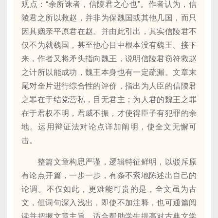
观点：“余所诛者，信陵君之心也”。作者认为，信
陵君之所以救赵，并非为保魏国或其他几国，而只
因其姻亲平原君在赵。并由此引出，其实信陵君不
仅不为就魏国，甚至他心目中根本没有魏王。接下
来，作者又将矛头指向魏王，说明信陵君窃符救赵
之计所以能成功，魏王本身也有一定疏漏。文章末
尾对全片进行综合性的评价，指出为人臣的信陵君
之罪在于结党营私，目无君主；为人君的魏王之罪
在于君权不明，君威不振，才使得臣子有犯罪的余
地。运用辩证法对论点详加阐明，使全文无懈可
击。
整篇文章构思严谨，逻辑特征鲜明，以驳斥原
有论点开篇，一步一步，有条不紊地陈述出自己的
论调。不仅如此，更难能可贵的是，全文虽为古
文，但词句深入浅出，即使不加注释，也可通篇阅
读并把握文章主旨，适合帮助学生提高对古典文学