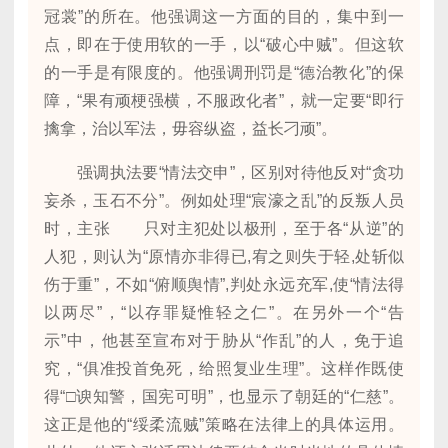
冠裳”的所在。他强调这一方面的目的，集中到一
点，即在于使用软的一手，以“破心中贼”。但这软
的一手是有限度的。他强调刑罚是“德治教化”的保
障，“果有顽梗强横，不服政化者”，就一定要“即行
擒拿，治以军法，毋容纵盗，益长刁顽”。
强调执法要“情法交申”，区别对待他反对“贪功
妄杀，玉石不分”。例如处理“宸濠之乱”的反叛人员
时，主张 只对主犯处以极刑，至于各“从逆”的
人犯，则认为“原情亦非得已,宥之则失于轻,处斩似
伤于重”，不如“俯顺舆情”,判处永远充军,使“情法得
以两尽”，“以存罪疑惟轻之仁”。在另外一个“告
示”中，他甚至宣布对于胁从“作乱”的人，免于追
究，“俱准投首免死，给照复业生理”。这样作既使
得“□谀知警，国宪可明”，也显示了朝廷的“仁慈”。
这正是他的“绥柔流贼”策略在法律上的具体运用。