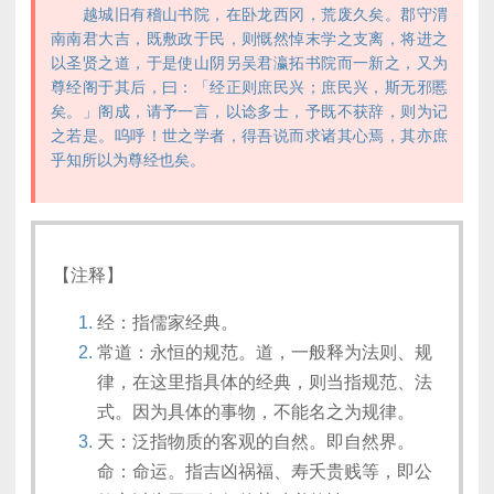
越城旧有稽山书院，在卧龙西冈，荒废久矣。郡守渭
南南君大吉，既敷政于民，则慨然悼末学之支离，将进之
以圣贤之道，于是使山阴另吴君瀛拓书院而一新之，又为
尊经阁于其后，曰：「经正则庶民兴；庶民兴，斯无邪慝
矣。」阁成，请予一言，以谂多士，予既不获辞，则为记
之若是。呜呼！世之学者，得吾说而求诸其心焉，其亦庶
乎知所以为尊经也矣。
【注释】
经：指儒家经典。
常道：永恒的规范。道，一般释为法则、规
律，在这里指具体的经典，则当指规范、法
式。因为具体的事物，不能名之为规律。
天：泛指物质的客观的自然。即自然界。
命：命运。指吉凶祸福、寿夭贵贱等，即公