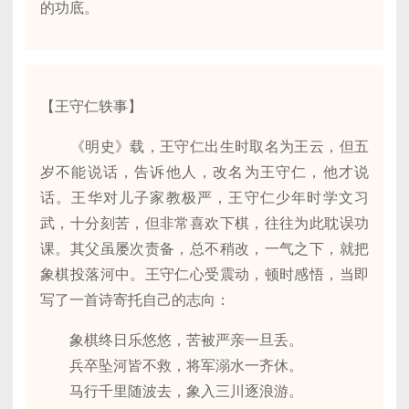
的功底。
【王守仁轶事】
《明史》载，王守仁出生时取名为王云，但五
岁不能说话，告诉他人，改名为王守仁，他才说
话。王华对儿子家教极严，王守仁少年时学文习
武，十分刻苦，但非常喜欢下棋，往往为此耽误功
课。其父虽屡次责备，总不稍改，一气之下，就把
象棋投落河中。王守仁心受震动，顿时感悟，当即
写了一首诗寄托自己的志向：
象棋终日乐悠悠，苦被严亲一旦丢。
兵卒坠河皆不救，将军溺水一齐休。
马行千里随波去，象入三川逐浪游。