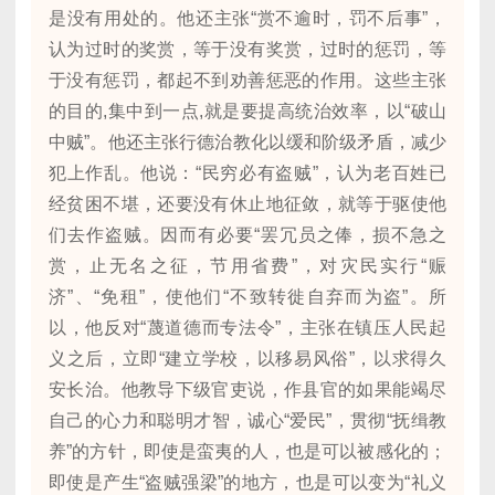
是没有用处的。他还主张“赏不逾时，罚不后事”，
认为过时的奖赏，等于没有奖赏，过时的惩罚，等
于没有惩罚，都起不到劝善惩恶的作用。这些主张
的目的,集中到一点,就是要提高统治效率，以“破山
中贼”。他还主张行德治教化以缓和阶级矛盾，减少
犯上作乱。他说：“民穷必有盗贼”，认为老百姓已
经贫困不堪，还要没有休止地征敛，就等于驱使他
们去作盗贼。因而有必要“罢冗员之俸，损不急之
赏，止无名之征，节用省费”，对灾民实行“赈
济”、“免租”，使他们“不致转徙自弃而为盗”。所
以，他反对“蔑道德而专法令”，主张在镇压人民起
义之后，立即“建立学校，以移易风俗”，以求得久
安长治。他教导下级官吏说，作县官的如果能竭尽
自己的心力和聪明才智，诚心“爱民”，贯彻“抚缉教
养”的方针，即使是蛮夷的人，也是可以被感化的；
即使是产生“盗贼强梁”的地方，也是可以变为“礼义