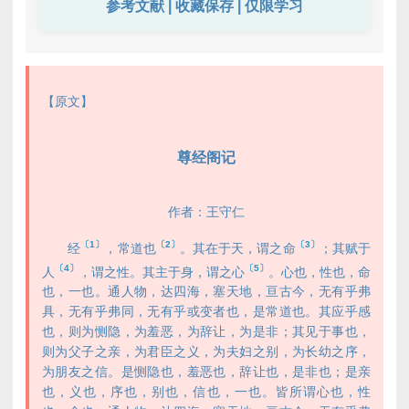
参考文献 | 收藏保存 | 仅限学习
【原文】
尊经阁记
作者：王守仁
〔1〕
〔2〕
〔3〕
经
，常道也
。其在于天，谓之命
；其赋于
〔4〕
〔5〕
人
，谓之性。其主于身，谓之心
。心也，性也，命
也，一也。通人物，达四海，塞天地，亘古今，无有乎弗
具，无有乎弗同，无有乎或变者也，是常道也。其应乎感
也，则为恻隐，为羞恶，为辞让，为是非；其见于事也，
则为父子之亲，为君臣之义，为夫妇之别，为长幼之序，
为朋友之信。是恻隐也，羞恶也，辞让也，是非也；是亲
也，义也，序也，别也，信也，一也。皆所谓心也，性