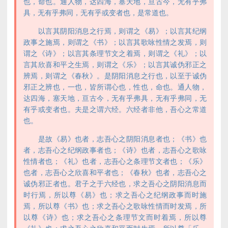
也，命也。通人物，达四海，塞天地，亘古今，无有乎弗
具，无有乎弗同，无有乎或变者也，是常道也。
以言其阴阳消息之行焉，则谓之《易》；以言其纪纲
政事之施焉，则谓之《书》；以言其歌咏性情之发焉，则
谓之《诗》；以言其条理节文之着焉，则谓之《礼》；以
言其欣喜和平之生焉，则谓之《乐》；以言其诚伪邪正之
辨焉，则谓之《春秋》。是阴阳消息之行也，以至于诚伪
邪正之辨也，一也，皆所谓心也，性也，命也。通人物，
达四海，塞天地，亘古今，无有乎弗具，无有乎弗同，无
有乎或变者也。夫是之谓六经。六经者非他，吾心之常道
也。
是故《易》也者，志吾心之阴阳消息者也；《书》也
者，志吾心之纪纲政事者也；《诗》也者，志吾心之歌咏
性情者也；《礼》也者，志吾心之条理节文者也；《乐》
也者，志吾心之欣喜和平者也；《春秋》也者，志吾心之
诚伪邪正者也。君子之于六经也，求之吾心之阴阳消息而
时行焉，所以尊《易》也；求之吾心之纪纲政事而时施
焉，所以尊《书》也；求之吾心之歌咏性情而时发焉，所
以尊《诗》也；求之吾心之条理节文而时着焉，所以尊