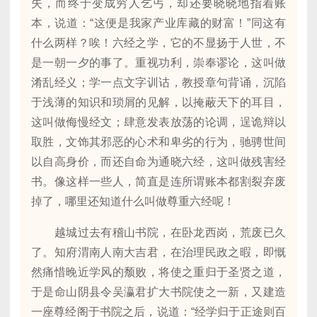
失，而终于变成穷人乞丐，却还要晓晓地指着账
本，说道：“这便是我家产业库藏的财富！”同这有
什么两样？唉！六经之学，它的不显扬于人世，不
是一朝一夕的事了。重视功利，崇奉谬论，这叫做
淆乱经义；学一点文字训诂，教授章句背诵，沉陷
于浅薄的知识和琐屑的见解，以掩蔽天下的耳目，
这叫做侮慢经文；肆意发表放荡的论调，逞诡辩以
取胜，文饰其邪恶的心术和卑劣的行为，驰骋世间
以自高身价，而还自命为通晓六经，这叫做残害经
书。像这样一些人，简直是连所谓账本都割裂弃废
掉了，哪里还知道什么叫做尊重六经呢！
越城过去有稽山书院，在卧龙西岗，荒废已久
了。知府渭南人南大吉君，在治理民政之暇，即慨
然痛惜晚近学风的颓败，将使之重归于圣贤之道，
于是命山阴县令吴瀛君扩大书院使之一新，又建造
一座尊经阁于书院之后，说道：“经学归于正途则百