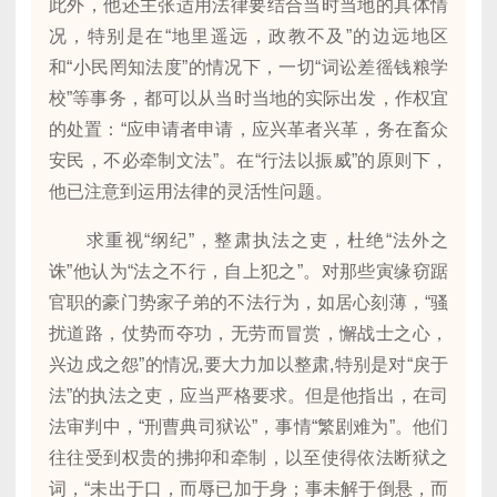
此外，他还主张适用法律要结合当时当地的具体情
况，特别是在“地里遥远，政教不及”的边远地区
和“小民罔知法度”的情况下，一切“词讼差徭钱粮学
校”等事务，都可以从当时当地的实际出发，作权宜
的处置：“应申请者申请，应兴革者兴革，务在畜众
安民，不必牵制文法”。在“行法以振威”的原则下，
他已注意到运用法律的灵活性问题。
求重视“纲纪”，整肃执法之吏，杜绝“法外之
诛”他认为“法之不行，自上犯之”。对那些寅缘窃踞
官职的豪门势家子弟的不法行为，如居心刻薄，“骚
扰道路，仗势而夺功，无劳而冒赏，懈战士之心，
兴边戍之怨”的情况,要大力加以整肃,特别是对“戾于
法”的执法之吏，应当严格要求。但是他指出，在司
法审判中，“刑曹典司狱讼”，事情“繁剧难为”。他们
往往受到权贵的拂抑和牵制，以至使得依法断狱之
词，“未出于口，而辱已加于身；事未解于倒悬，而