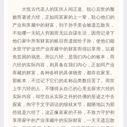
大抵古代圣人的匡扶人间正道、耽心后世的颓
败而著述六经，正如同富家的上一辈，耽心他们的
产业和库藏中的财富，到子孙手里会被遗忘散失，
不知哪一天陷入穷困而无以自谋生活，因而记录下
他们家中所有财富的账目而遗留给子孙，使他们能
永世守护这些产业库藏中的财富而得以享用，以避
免贫困的祸患。所以六经，是我们内心的账本，而
六经的实际内容，则具备在我们内心，正如同产业
库藏的财富，各种各样的具体物资，都存在家里。
那账本，不过记下它们的名称品类数目罢了。而世
上学六经的人，不懂得从自己的心里去探求六经的
实际内容，却空自从实际之外的仿佛的形迹之中去
探索，拘守于文字训诂的细枝末节，鄙陋地以为那
些就是六经了，这正像富家的子孙，不致力守护和
享用家中的产业库藏中的实际财富，一天天遗忘散