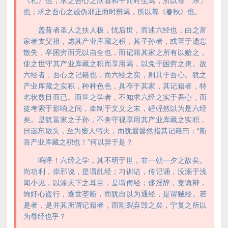
《礼》也；求之吾心之欣喜和平而时生焉，所以尊「乐」
也；求之吾心之诚伪邪正而时辨焉，所以尊《春秋》也。
盖昔者圣人之扶人极，忧后世，而述六经也，由之富
家者支父祖，虑其产业库藏之积，其子孙者，或至于遗忘
散失，卒困穷而无以自全也，而记籍其家之所有以贻之，
使之世守其产业库藏之积而享用焉，以免于困穷之患。故
六经者，吾心之记籍也，而六经之实，则具于吾心。犹之
产业库藏之实积，种种色色，具存于其家，其记籍者，特
名状数目而已。而世之学者，不知求六经之实于吾心，而
徒考索于影响之间，牵制于文义之末，硁硁然以为是六经
矣。是犹富家之子孙，不务守视享用其产业库藏之实积，
日遗忘散失，至为窭人丐夫，而犹嚣嚣然指其记籍曰：“斯
吾产业库藏之积也！”何以异于是？
呜呼！六经之学，其不明于世，非一朝一夕之故矣。
尚功利，崇邪说，是谓乱经；习训诂，传记诵，没溺于浅
闻小见，以涂天下之耳目，是谓侮经；侈淫辞，竞诡辩，
饰奸心盗行，逐世垄断，而犹自以为通经，是谓贼经。若
是者，是并其所谓记籍者，而割裂弃毁之矣，宁复之所以
为尊经也乎？