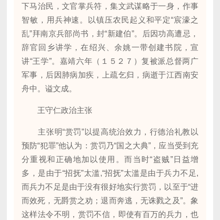
下马治民，文官掌兵符，集文武谋略于一身，作事
智敏，用兵神速。以镇压农民起义和平定“宸濠之
乱”拜南京兵部尚书，封“新建伯”。后因功高遭忌，
辞官回乡讲学，在绍兴、余姚一带创建书院，宣
讲“王学”。嘉靖六年（１５２７）复被派总督两广
军事，后因肺病加疾，上疏乞归，病逝于江西南安
舟中。谥文成。
王守仁政治主张
主张明“赏罚”以提高统治效力，行德治礼教以
预防“犯罪”他认为：赏罚乃“国之大典”，应当受到充
分重视和正确地加以使用。而当时“盗贼”日益增
多，是由于“招抚”太滥,“招抚”太滥是由于兵力不足,
而兵力不足是由于没有很好地实行赏罚，以至于“进
而效死，无爵赏之劝；退而奔逃，无诛戮之及”。象
这样法令不明，赏罚不信，即使有百万的兵力，也