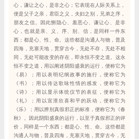
心，谦让之心，是非之心；它表现在人际关系上，
便是父子之亲，君臣之义，夫妇之别，兄弟之序，
朋友之信。因此恻隐心、羞恶心、谦让心、是非
心，也就是亲、义、序、别、信，是同样一件东
西；都是心、性、命。这些都是沟通人与物，普及
四海，充塞天地，贯穿古今，无处不存，无处不相
同，无处可能改变的存在，即永恒不变之道。这永
恒不变之道，用以阐述阴阳盛衰的运行，便称它为
《易》；用以表明纪纲政事的施行，便称它为
《书》；用以传达歌咏性情的感发，便称它为
《诗》；用以显示体统仪节的表征，便称它为
《礼》；用以宣泄欣喜和平的跃动，便称它为
《乐》；用以辨别真假邪正的标准，便称它为《春
秋》。因此阴阳盛衰的运行，以至于真假邪正的评
价，同样是一个东西；都是心、性、命。这些都是
沟通人与物，普及四海，充塞天地，贯穿古今，无