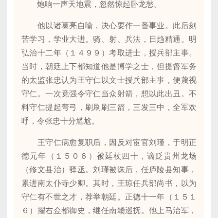
炮响一声天地震，忽然惊起卧龙愁。
他以诸葛亮自喻，决心要作一番事业。此后刻
苦学习，学业大进。骑、射、兵法，日趋精通。明
弘治十二年（１４９９）考取进士，授兵部主事。
当时，朝廷上下都知道他是博学之士，但提督军务
的太监张忠认为王守仁以文士授兵部主事，便蔑视
守仁。一次竟强令守仁当众射箭，想以此出丑。不
料守仁提起弯弓，刷刷刷三箭，三发三中，全军欢
呼，令张忠十分尴尬。
王守仁病愈复职后，因反对宦官刘瑾，于明正
德元年（１５０６）被廷杖四十，谪贬贵州龙场
（修文县治）驿丞。刘瑾被诛后，任庐陵县知事，
累进南太仆寺少卿。其时，王琼任兵部尚书，以为
守仁有不世之才，荐举朝廷。正德十一年（１５１
６）擢右佥都御史，继任南赣巡抚。他上马治军，