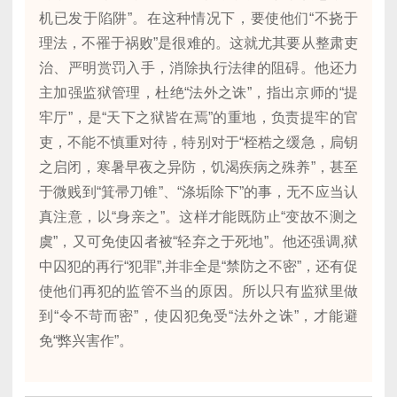
机已发于陷阱”。在这种情况下，要使他们“不挠于
理法，不罹于祸败”是很难的。这就尤其要从整肃吏
治、严明赏罚入手，消除执行法律的阻碍。他还力
主加强监狱管理，杜绝“法外之诛”，指出京师的“提
牢厅”，是“天下之狱皆在焉”的重地，负责提牢的官
吏，不能不慎重对待，特别对于“桎梏之缓急，扃钥
之启闭，寒暑早夜之异防，饥渴疾病之殊养”，甚至
于微贱到“箕帚刀锥”、“涤垢除下”的事，无不应当认
真注意，以“身亲之”。这样才能既防止“变故不测之
虞”，又可免使囚者被“轻弃之于死地”。他还强调,狱
中囚犯的再行“犯罪”,并非全是“禁防之不密”，还有促
使他们再犯的监管不当的原因。所以只有监狱里做
到“令不苛而密”，使囚犯免受“法外之诛”，才能避
免“弊兴害作”。