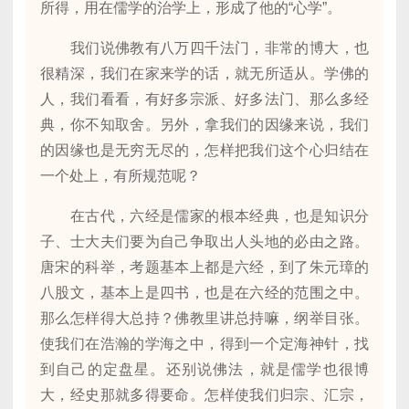
所得，用在儒学的治学上，形成了他的“心学”。
我们说佛教有八万四千法门，非常的博大，也
很精深，我们在家来学的话，就无所适从。学佛的
人，我们看看，有好多宗派、好多法门、那么多经
典，你不知取舍。另外，拿我们的因缘来说，我们
的因缘也是无穷无尽的，怎样把我们这个心归结在
一个处上，有所规范呢？
在古代，六经是儒家的根本经典，也是知识分
子、士大夫们要为自己争取出人头地的必由之路。
唐宋的科举，考题基本上都是六经，到了朱元璋的
八股文，基本上是四书，也是在六经的范围之中。
那么怎样得大总持？佛教里讲总持嘛，纲举目张。
使我们在浩瀚的学海之中，得到一个定海神针，找
到自己的定盘星。还别说佛法，就是儒学也很博
大，经史那就多得要命。怎样使我们归宗、汇宗，