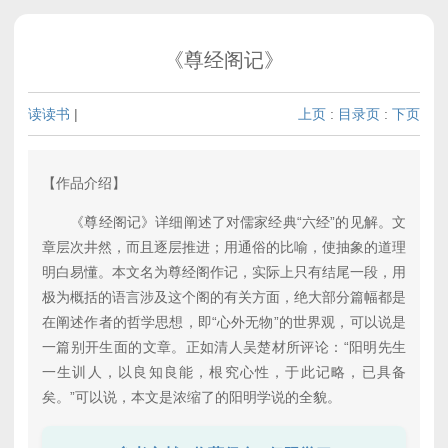
《尊经阁记》
读读书
|
上页
:
目录页
:
下页
【作品介绍】
《尊经阁记》详细阐述了对儒家经典“六经”的见解。文
章层次井然，而且逐层推进；用通俗的比喻，使抽象的道理
明白易懂。本文名为尊经阁作记，实际上只有结尾一段，用
极为概括的语言涉及这个阁的有关方面，绝大部分篇幅都是
在阐述作者的哲学思想，即“心外无物”的世界观，可以说是
一篇别开生面的文章。正如清人吴楚材所评论：“阳明先生
一生训人，以良知良能，根究心性，于此记略，已具备
矣。”可以说，本文是浓缩了的阳明学说的全貌。