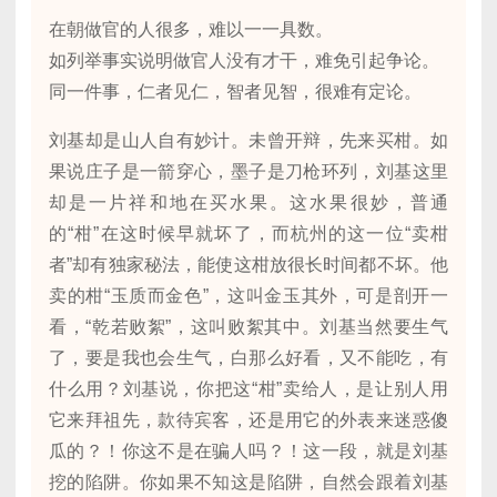
在朝做官的人很多，难以一一具数。
如列举事实说明做官人没有才干，难免引起争论。
同一件事，仁者见仁，智者见智，很难有定论。
刘基却是山人自有妙计。未曾开辩，先来买柑。如
果说庄子是一箭穿心，墨子是刀枪环列，刘基这里
却是一片祥和地在买水果。这水果很妙，普通
的“柑”在这时候早就坏了，而杭州的这一位“卖柑
者”却有独家秘法，能使这柑放很长时间都不坏。他
卖的柑“玉质而金色”，这叫金玉其外，可是剖开一
看，“乾若败絮”，这叫败絮其中。刘基当然要生气
了，要是我也会生气，白那么好看，又不能吃，有
什么用？刘基说，你把这“柑”卖给人，是让别人用
它来拜祖先，款待宾客，还是用它的外表来迷惑傻
瓜的？！你这不是在骗人吗？！这一段，就是刘基
挖的陷阱。你如果不知这是陷阱，自然会跟着刘基