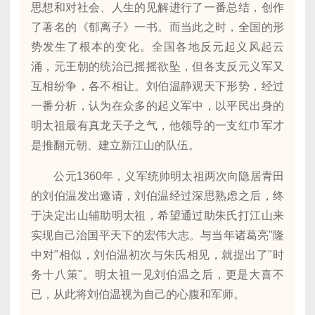
思想和对社会、人生的见解进行了一番总结，创作
了著名的《郁离子》一书。而当此之时，全国的形
势发生了根本的变化。全国各地反元起义风起云
涌，元王朝的统治已摇摇欲坠，但各支反元义军又
互相纷争，各不相让。刘伯温静观天下形势，经过
一番分析，认为在众多的起义军中，以平民出身的
明太祖最有真龙天子之气，他领导的一支红巾军才
是推翻元朝、建立新江山的队伍。
公元1360年，义军统帅明太祖两次向隐居青田
的刘伯温发出邀请，刘伯温经过深思熟虑之后，终
于决定出山辅助明太祖，希望通过助朱氏打江山来
实现自己治国平天下的宏伟大志。与当年诸葛亮"隆
中对"相似，刘伯温初次与朱氏相见，就提出了"时
务十八策"。明太祖一见刘伯温之后，更是大喜不
已，从此将刘伯温视为自己的心腹和军师。