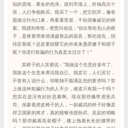
似的质地，黄金的色泽。放到市场上，价钱高出十
倍，人们争相购买。我买了一个，把它剖开，像有
股烟尘扑向口鼻，再看看里面，干枯得像破旧的棉
絮。我感到奇怪，便责问他说：“你出售给别人的柑
子，是将要用来填满盛祭品的器具，祭祀祖先，招
待宾客呢？还是要炫耀它的外表来愚弄傻子和瞎子
呢？你进行欺骗的行为真是太过分了！”
卖柑子的人笑着说：“我做这个生意好多年了。
我靠这个生意来养活我自己。我卖它，人们买它，
不曾有人说什么，却唯独不能满足您的要求吗？世
上做这种欺骗行为的人不少，难道只有我一个吗？
您实在是没有好好思量啊。现在那些佩带虎形兵
符、坐蒙着虎皮椅子的人，一副威武的样子好像是
捍卫国家的将才，真的能够传授孙武、吴起的韬略
吗？那些戴着高耸帽子，腰上拖着长长的腰带的