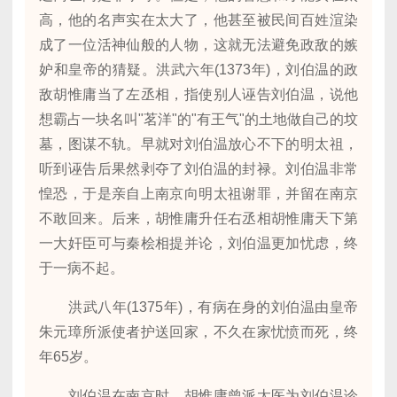
高，他的名声实在太大了，他甚至被民间百姓渲染
成了一位活神仙般的人物，这就无法避免政敌的嫉
妒和皇帝的猜疑。洪武六年(1373年)，刘伯温的政
敌胡惟庸当了左丞相，指使别人诬告刘伯温，说他
想霸占一块名叫"茗洋"的"有王气"的土地做自己的坟
墓，图谋不轨。早就对刘伯温放心不下的明太祖，
听到诬告后果然剥夺了刘伯温的封禄。刘伯温非常
惶恐，于是亲自上南京向明太祖谢罪，并留在南京
不敢回来。后来，胡惟庸升任右丞相胡惟庸天下第
一大奸臣可与秦桧相提并论，刘伯温更加忧虑，终
于一病不起。
洪武八年(1375年)，有病在身的刘伯温由皇帝
朱元璋所派使者护送回家，不久在家忧愤而死，终
年65岁。
刘伯温在南京时，胡惟庸曾派太医为刘伯温诊