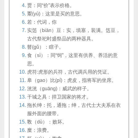
贾：同“价”表示价格。
鬻(yù)：这里是买的意思。
若：代词，你
实笾（biān）豆：实，填塞，装满。笾豆，
古代祭祀时盛祭品的两种器具。
瞽(gǔ）：瞎子。
食（sì）：同“饲”，这里有供养、养活的意
思。
虎符:虎形的兵符，古代调兵用的凭证。
皋（gao）比(pí)：虎皮，指将军的坐席。
洸洸（guāng)：威武的样子。
干城之具：捍卫国家的将才。
拖长绅：托，通拖；绅，古代士大夫系在衣
服外面的腰带。
斁（dù）：败坏。
糜：浪费。