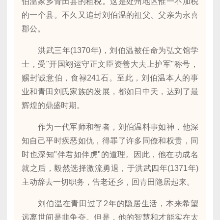
伯温家乡青田县的租税。这是处州地区惟一不加税
的一个县。不久又追封刘伯温的祖父、父亲为永喜
郡公。
洪武三年(1370年)，刘伯温被任命为弘文馆学
士，受"开国翊运守正文臣资善大夫上护军"称号，
赐封诚意伯，食禄241石。至此，刘伯温本人的事
业和青田刘氏家族的发展，都如日中天，达到了最
辉煌的鼎盛时期。
作为一代军师和智者，刘伯温料事如神，他深
知自己平时疾恶如仇，得罪了许多同僚和权贵，同
时也深知"伴君如伴虎"的道理。因此，他在功成名
就之后，毅然选择激流勇退，于洪武四年(1371年)
主动辞去一切职务，告老还乡，回青田隐居起来。
刘伯温在青田过了2年的隐居生活，本来希望
远离世间是非争夺。但是，他的智慧和才能实在太