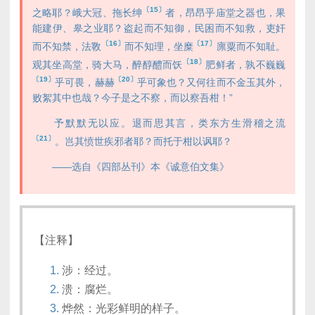
〔15〕
之略耶？峨大冠、拖长绅
者，昂昂乎庙堂之器也，果
能建伊、皋之业耶？盗起而不知御，民困而不知救，吏奸
〔16〕
〔17〕
而不知禁，法斁
而不知理，坐糜
廪粟而不知耻。
〔18〕
观其坐高堂，骑大马，醉醇醴而饫
肥鲜者，孰不巍巍
〔19〕
〔20〕
乎可畏，赫赫
乎可象也？又何往而不金玉其外，
败絮其中也哉？今子是之不察，而以察吾柑！”
予默默无以应。退而思其言，类东方生滑稽之流
〔21〕
。岂其愤世疾邪者耶？而托于柑以讽耶？
——选自《四部丛刊》本《诚意伯文集》
【注释】
涉：经过。
溃：腐烂。
烨然：光彩鲜明的样子。