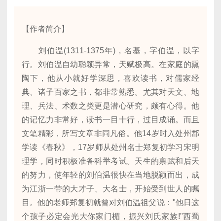
【作者简介】
刘伯温(1311-1375年)，名基，字伯温，以字
行。刘伯温自幼聪颖异常，天赋极高。在家庭的熏
陶下，他从小就好学深思，喜欢读书，对儒家经
典、诸子百家之书，都非常熟悉。尤其对天文、地
理、兵法、术数之类更是潜心研究，颇有心得。他
的记忆力非常好，读书一目十行，过目成诵。而且
文笔精彩，所写文章非同凡俗。他14岁时入处州郡
学读《春秋》，17岁师从处州名士郑复初学习宋明
理学，同时积极准备科举考试。天生的禀赋和后天
的努力，使年轻的刘伯温很快在当地脱颖而出，成
为江浙一带的大才子、大名士，开始受到世人的瞩
目。他的老师郑复初就曾对刘伯温祖父说："他日这
个孩子必定会光大你家门楣，振兴刘氏家族!"西蜀