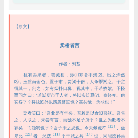
【原文】
卖柑者言
作者：刘基
杭有卖果者，善藏柑，涉⑴寒暑不溃⑵。出之烨然
⑶，玉质而金色。置于市，贾⑷十倍，人争鬻⑸之。予贸
得其一，剖之，如有烟扑口鼻，视其中，干若败絮。予怪
而问之曰：“若⑹所市于人者，将以实笾豆⑺、奉祭祀、供
宾客乎？将炫⑻外以惑愚瞽⑼也？甚矣哉，为欺也！”
卖者笑曰：“吾业是有年矣，吾赖是以食⑽吾躯。吾售
之，人取之，未尝有言，而独不足子所乎？世之为欺者不
〔11〕
寡矣，而独我也乎？吾子未之思也。今夫佩虎符
、坐
〔12〕
〔13〕
〔14〕
皋比
者，洸洸
乎干城之具
也，果能授孙吴