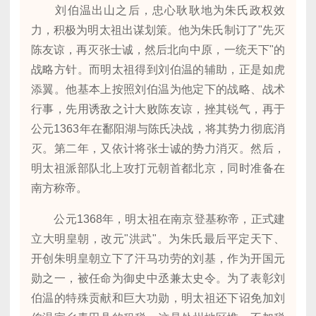
刘伯温出山之后，忠心耿耿地为朱氏政权效
力，积极为明太祖出谋划策。他为朱氏制订了"先灭
陈友谅，再灭张士诚，然后北向中原，一统天下"的
战略方针。而明太祖得到刘伯温的辅助，正是如虎
添翼。他基本上按照刘伯温为他定下的战略、战术
行事，先用诱敌之计大败陈友谅，挫其锐气，再于
公元1363年在鄱阳湖与陈氏决战，将其势力彻底消
灭。第二年，又依计将张士诚的势力消灭。然后，
明太祖派部队北上攻打元朝首都北京，同时准备在
南方称帝。
公元1368年，明太祖在南京登基称帝，正式建
立大明皇朝，改元"洪武"。为朱氏最后平定天下、
开创朱明皇朝立下了汗马功劳的刘基，作为开国元
勋之一，被任命为御史中丞兼太史令。为了表彰刘
伯温的特殊贡献和巨大功勋，明太祖还下诏免加刘