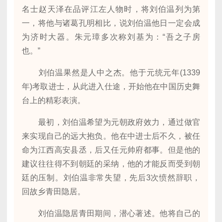
名士赵天泽在品评江左人物时，将刘伯温列为第
一，将他与诸葛孔明相比，说刘伯温他日一定会成
为济时大器。朱元璋多次称刘基为：“吾之子房
也。”
刘伯温果然是人中之杰。他于元统元年(1339
年)考取进士，从此进入仕途，开始他在中国历史舞
台上的精彩表演。
最初，刘伯温希望为元朝政府效力，通过做官
来实现自己的远大抱负。他在中进士后不久，被任
命为江西高安县丞，后又任元帅府都事。但是他的
建议往往得不到朝廷的采纳，他的才能反而受到朝
廷的压制。刘伯温非常失望，先后3次愤然辞职，
回故乡青田隐居。
刘伯温隐居青田期间，潜心著述。他将自己的