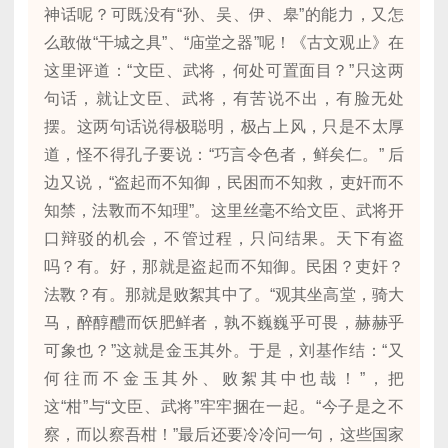
神话呢？可既没有“孙、吴、伊、皋”的能力，又怎
么敢做“干城之具”、“庙堂之器”呢！《古文观止》在
这里评道：“文臣、武将，何处可置面目？”只这两
句话，就让文臣、武将，有苦说不出，有脸无处
摆。这两句话说得极聪明，极占上风，只是不太厚
道，怪不得孔子要说：“巧言令色者，鲜矣仁。” 后
边又说，“盗起而不知御，民困而不知救，吏奸而不
知禁，法斁而不知理”。这里丝毫不给文臣、武将开
口辩驳的机会，不管过程，只问结果。天下有盗
吗？有。好，那就是盗起而不知御。民困？吏奸？
法斁？有。那就是败絮其中了。“观其坐高堂，骑大
马，醉醇醴而饫肥鲜者，孰不巍巍乎可畏，赫赫乎
可象也？”这就是金玉其外。于是，刘基作结：“又
何往而不金玉其外、败絮其中也哉！”，把
这“柑”与“文臣、武将”牢牢捆在一起。“今子是之不
察，而以察吾柑！”最后还要冷冷问一句，这些国家