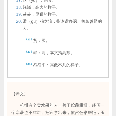
饫（yù）：饱食。
巍巍：高大的样子。
赫赫：显耀的样子。
滑（gǔ）稽之流：指诙谐多讽、机智善辩的
人。
〔22〕
贸：买。
〔23〕
峨：高，本文指高戴。
〔24〕
昂昂乎：高傲不凡的样子。
【译文】
杭州有个卖水果的人，善于贮藏柑橘，经历一
个寒暑也不腐烂。把它拿出来，依然色彩鲜艳，玉