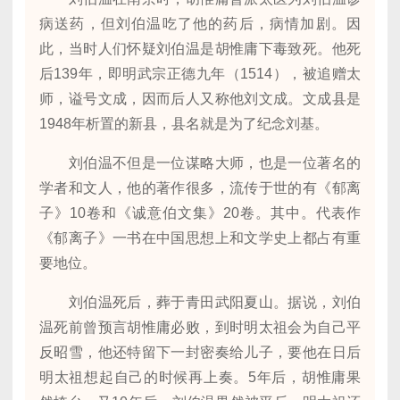
病送药，但刘伯温吃了他的药后，病情加剧。因
此，当时人们怀疑刘伯温是胡惟庸下毒致死。他死
后139年，即明武宗正德九年（1514），被追赠太
师，谥号文成，因而后人又称他刘文成。文成县是
1948年析置的新县，县名就是为了纪念刘基。
刘伯温不但是一位谋略大师，也是一位著名的
学者和文人，他的著作很多，流传于世的有《郁离
子》10卷和《诚意伯文集》20卷。其中。代表作
《郁离子》一书在中国思想上和文学史上都占有重
要地位。
刘伯温死后，葬于青田武阳夏山。据说，刘伯
温死前曾预言胡惟庸必败，到时明太祖会为自己平
反昭雪，他还特留下一封密奏给儿子，要他在日后
明太祖想起自己的时候再上奏。5年后，胡惟庸果