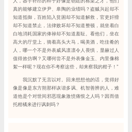
人，器宇轩昂的样子好像是朝廷的栋梁之才，他们
真的能够建立伊尹、皋陶的业绩吗？盗贼兴起却不
知道抵御，百姓陷入贫困却不知道解救，官吏奸猾
却不知道禁止，法律败坏却不知道整顿，就坐着白
白地消耗国家的俸禄却不知道羞耻。看他们，坐在
高大的厅堂上，骑着高头大马，喝美酒，吃佳肴的
人，哪一个不是外表威风凛凛令人畏惧，显赫过人
值得效仿啊？又哪何尝不是外表像金玉、内里像棉
絮一样呢？现在你不考察这些，却来察我的柑子！”
我沉默了无言以对。回来想想他的话，觉得好
像是像是东方朔那样诙谐多讽、机智善辨的人，难
道他是个对世间邪恶现象激愤痛恨之人吗？因而借
托柑橘来进行讽刺吗？