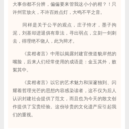
大事你都不分辨，偏偏要来管我这小小的柑？！只
许州官放火，不许百姓点灯，大鸣不平之音。
同样是关于公平的观点，庄子恃才，墨子拘
泥，刘基却进退俱有章法，寻出弱点，立刻一剑刺
去，得理绝不饶人，此为辩才。
《卖柑者言》中用以揭露封建官僚道貌岸然的
嘴脸，后来人们经常使用的成语是：金玉其外，败
絮其中。
《卖柑者言》以它的艺术魅力和深邃独到、闪
耀着哲理光芒的思想内容感染读者，这不仅为后人
认识封建社会提供了范文，而且也为今天的散文创
作提供了宝贵经验。这份珍贵的文化遗产应引起我
们的重视。