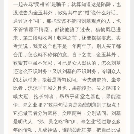
一起去骂“卖柑者”是骗子；就算知道这是陷阱，也
没法去为金玉其外，败絮其中的“柑”说什么好话。
通过这个“柑”，那些应该不赞同刘基观点的人，也
不管情愿不情愿，都被他骗了过去。猎物既已进
来，第二段就收网！收网之前，还要摆摆姿态。卖
者笑说，我卖这个也不是一年两年了。别人买了都
合用，怎么就不称你的意。言下之意，金玉其外，
败絮其中虽不光彩，可已是众人默认的，怎么刘基
还这么不识时务？又以刘基的不识时务，冷嘲众人
的太识时务。接着是两句反问。“今夫偑虎符、坐皋
比者，洸洸乎干城之具也，果能授孙、吴之略耶？
峨大冠、拖长绅者，昂昂乎庙堂之器也，果能建
伊、皋之业耶？”这两句话真是尖酸刻薄到了极点！
它把做官者分为武将、文臣两种，分别诘问。刘基
是明代人，“孙、吴之略”和“伊、皋之业”经过那么多
年的传颂，几成神话，谁能如此狂妄，把自己比做