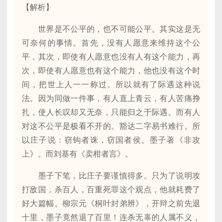
【解析】
世界是不公平的，也不可能公平。其实这是无
可奈何的事情。首先，没有人愿意来维持这个公
平，其次，即使有人愿意也没有人有这个能力，再
次，即使有人愿意也有这个能力，他也没有这个时
间，把世上人一一称过。所以就有了际遇这种说
法。因为同做一件事，有人直上青云，有人苦痛挣
扎，使人长叹却又无奈，只能归之于际遇。而有人
对这不公平是极看不开的。豁达二字易书难行。所
以庄子说：窃钩者诛，窃国者侯。墨子著《非攻
上》。而刘基有《卖柑者言》。
墨子下笔，比庄子要谨慎得多。只为了说明攻
打敌国，杀百人，百重死罪这个观点，他就耗费了
好大篇幅。柳宗元《桐叶封弟辨》，开辩之前先退
十里，墨子竟然退了百里！连杀无辜的人属不义，