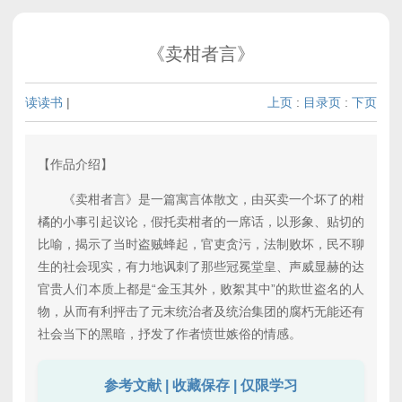
《卖柑者言》
读读书
|
上页
:
目录页
:
下页
【作品介绍】
《卖柑者言》是一篇寓言体散文，由买卖一个坏了的柑
橘的小事引起议论，假托卖柑者的一席话，以形象、贴切的
比喻，揭示了当时盗贼蜂起，官吏贪污，法制败坏，民不聊
生的社会现实，有力地讽刺了那些冠冕堂皇、声威显赫的达
官贵人们本质上都是“金玉其外，败絮其中”的欺世盗名的人
物，从而有利抨击了元末统治者及统治集团的腐朽无能还有
社会当下的黑暗，抒发了作者愤世嫉俗的情感。
参考文献 | 收藏保存 | 仅限学习