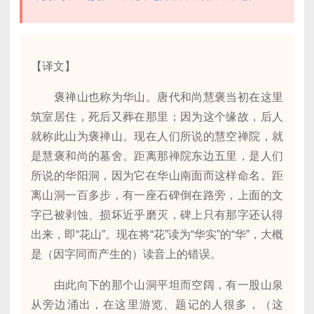
【译文】
褒禅山也称为华山。唐代和尚慧褒当初在这里
筑室居住，死后又葬在那里；因为这个缘故，后人
就称此山为褒禅山。现在人们所说的慧空禅院，就
是慧褒和尚的墓舍。距离那禅院东边五里，是人们
所说的华阳洞，因为它在华山南面而这样命名。距
离山洞一百多步，有一座石碑倒在路旁，上面的文
字已被剥蚀、损坏近乎磨灭，碑上只有那字还认得
出来，即“花山”。现在将“花”读为“华实”的“华”，大概
是（因字同而产生的）读音上的错误。
由此向下的那个山洞平坦而空阔，有一股山泉
从旁边涌出，在这里游览、题记的人很多，（这