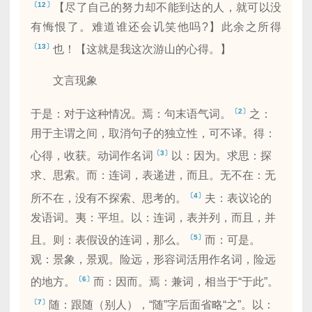
〔12〕
【尽了自己的努力却不能到达的人，就可以没
有悔恨了。难道谁还会讥笑他吗?】此余之所得
〔13〕
也！【这就是我这次游山的心得。】
文言现象
〔2〕
于是：对于这种情况。焉：句末语气词。
之：
用于主谓之间，取消句子的独立性，可不译。得：
〔3〕
心得，收获。动词作名词
以：因为。求思：探
求、思索。而：连词，表递进，而且。无不在：无
〔4〕
所不在，没有不探索、思考的。
夫：表议论的
发语词。夷：平坦。以：连词，表并列，而且，并
〔5〕
且。则：表假设的连词，那么。
而：可是。
观：景象，景观。险远，形容词活用作名词，险远
〔6〕
的地方。
而：因而。焉：兼词，相当于“于此”。
〔7〕
随：跟随（别人），“随”字后面省略“之”。以：