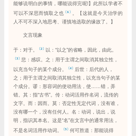
能够说明白的事情，哪能说得完呢!】此所以学者不
〔6〕
可以不深思而慎取之也
。【这就是今天治学的
人不可不深入地思考、谨慎地选取的缘故了。】
文言现象
〔2〕
于：对于。
以：“以之”的省略，因此，由此。
〔3〕
悲：感叹。之：用于主谓之间取消其独立性，
〔4〕
以充当句子的某个成分。
后世：后代的人，
之；用于主谓之间取消其独立性，以充当句子的某
个成分。谬：形容词的使动用法，使……错，弄
错。其：指“古书”。传：动词活用作名词，流传的
文字。而：因而。莫：否定性无定代词，没有谁，
没有哪一个，没有任何人。名：动词，说出，说
明，指识其本名。这是“名”在文言中的通常用法，
〔5〕
不是名词活用作动词。
何可胜道：那能说得