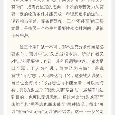
有“物”，把需要坚定的志向、不断的艰苦努力又需
要一定的物质条件才能完成一种理想追求的道理，
说得相当清楚、完备而透彻。三个“不能至”的三层
意思，是按照三个条件的重要性依次排列的，逻辑
十分严密。
这三个条件缺一不可，都不是充分条件而是必
要条件，而其中“志”又是最根本的。所以作者又
对“志”的重要性，作进一步的强调和申述。“然力足
以至焉，于人为可讥，而在己为有悔”，是说
有“力”而无“志”，因此未达到目的，这会被人讥笑，
自己也会悔恨；“尽吾志也而不能至者，可以无悔
矣，其孰能讥之乎?”指出只要“尽吾志”，虽然不能达
到目的，也可以无讥无悔。通过对比“力足以至”而
未能至和“尽吾志也而未能至”两种情况，得出“可
讥”“有悔”和“无悔”“无讥”两种结果。这一正一反的两