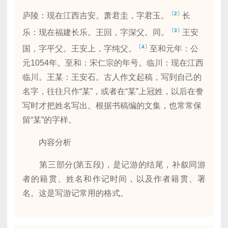
〔2〕
庐陵：现在江西吉安。萧君圭，字君玉。
长
〔3〕
乐：现在福建长乐。王回，字深父。同。
王安
〔4〕
国，字平父。王安上，字纯父。
至和元年：公
元1054年。至和：宋仁宗的年号。临川：现在江西
临川。王某：王安石。古人作文起稿，写到自己的
名字，往往只作“某”，或者在“某”上冠姓，以后在誊
写时才把姓名写出。根据书稿编的文集，也常常保
留“某”的字样。
内容分析
第三部分(第五段)，是记游的结尾，补叙同游
者的籍贯、姓名和作记时间，以及作者籍贯、署
名。这是写游记常用的格式。