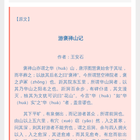
【原文】
游褒禅山记
作者：王安石
褒禅山亦谓之华（huā）山，唐浮图慧褒始舍于其址，
而卒葬之；以故其后名之曰“褒禅”。今所谓慧空禅院者，褒
之庐冢（zhǒng）也。距其院东五里，所谓华山洞者，以
其乃华山之阳名之也。距洞百余步，有碑仆道，其文漫
灭，独其为文犹可识曰“花山”。今言“华（huā）”如“华
（huá）实”之“华（huá）”者，盖音谬也。
其下平旷，有泉侧出，而记游者甚众，所谓前洞也。
由山以上五六里，有穴（xué）窈（yǎo）然，入之甚寒，
问其深，则其好游者不能穷也，谓之后洞。余与四人拥火
以入，入之愈深，其进愈难，而其见愈奇。有怠而欲出