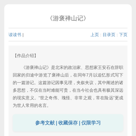
《游褒禅山记》
读读书
|
上页
:
目录页
:
下页
【作品介绍】
《游褒禅山记》是北宋的政治家、思想家王安石在辞职
回家的归途中游览了褒禅山后，在同年7月以追忆形式写下
的一篇游记。这篇游记因事见理，夹叙夹议，其中阐述的诸
多思想，不仅在当时难能可贵，在当今社会也具有极其深远
的现实意义。“世之奇伟、瑰怪、非常之观，常在险远”更成
为世人常用的名言。
参考文献 | 收藏保存 | 仅限学习