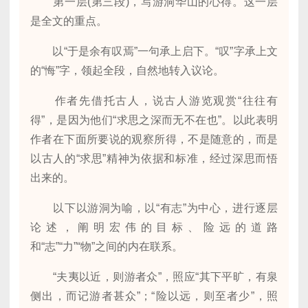
第一层(第三段)，写游洞华山的心得。这一层
是全文的重点。
以“于是余有叹焉”一句承上启下。“叹”字承上文
的“悔”字，领起全段，自然地转入议论。
作者先借托古人，说古人游览观赏“往往有
得”，是因为他们“求思之深而无不在也”。以此表明
作者在下面所要说的观察所得，不是随意的，而是
以古人的“求思”精神为依据和标准，经过深思而悟
出来的。
以下以游洞为喻，以“有志”为中心，进行逐层
论述，阐明宏伟的目标、险远的道路
和“志”“力”“物”之间的内在联系。
“夫夷以近，则游者众”，照应“其下平旷，有泉
侧出，而记游者甚众”；“险以远，则至者少”，照