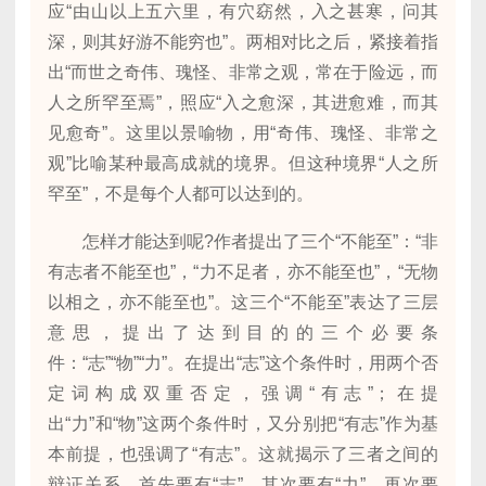
应“由山以上五六里，有穴窈然，入之甚寒，问其
深，则其好游不能穷也”。两相对比之后，紧接着指
出“而世之奇伟、瑰怪、非常之观，常在于险远，而
人之所罕至焉”，照应“入之愈深，其进愈难，而其
见愈奇”。这里以景喻物，用“奇伟、瑰怪、非常之
观”比喻某种最高成就的境界。但这种境界“人之所
罕至”，不是每个人都可以达到的。
怎样才能达到呢?作者提出了三个“不能至”：“非
有志者不能至也”，“力不足者，亦不能至也”，“无物
以相之，亦不能至也”。这三个“不能至”表达了三层
意思，提出了达到目的的三个必要条
件：“志”“物”“力”。在提出“志”这个条件时，用两个否
定词构成双重否定，强调“有志”；在提
出“力”和“物”这两个条件时，又分别把“有志”作为基
本前提，也强调了“有志”。这就揭示了三者之间的
辩证关系，首先要有“志”，其次要有“力”，再次要