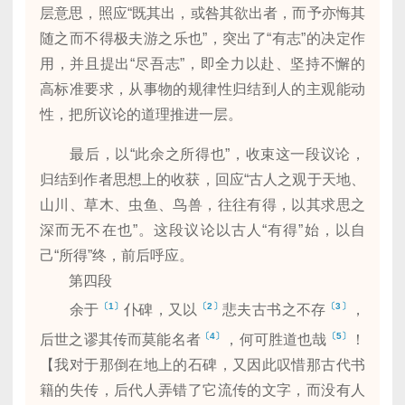
层意思，照应“既其出，或咎其欲出者，而予亦悔其
随之而不得极夫游之乐也”，突出了“有志”的决定作
用，并且提出“尽吾志”，即全力以赴、坚持不懈的
高标准要求，从事物的规律性归结到人的主观能动
性，把所议论的道理推进一层。
最后，以“此余之所得也”，收束这一段议论，
归结到作者思想上的收获，回应“古人之观于天地、
山川、草木、虫鱼、鸟兽，往往有得，以其求思之
深而无不在也”。这段议论以古人“有得”始，以自
己“所得”终，前后呼应。
第四段
〔1〕
〔2〕
〔3〕
余于
仆碑，又以
悲夫古书之不存
，
〔4〕
〔5〕
后世之谬其传而莫能名者
，何可胜道也哉
！
【我对于那倒在地上的石碑，又因此叹惜那古代书
籍的失传，后代人弄错了它流传的文字，而没有人