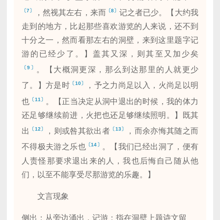
〔7〕
〔8〕
，然视其左右，来而
记之者已少。【大约我
走到的地方，比起那些喜欢游览的人来说，还不到
十分之一，然而看那左右的洞壁，来到这里题字记
游的已经少了。】盖其又深，则其至又加少矣
〔9〕
。【大概洞更深，那么到达那里的人就更少
〔10〕
了。】方是时
，予之力尚足以入，火尚足以明
〔11〕
也
。【正当决定从洞中退出的时候，我的体力
还足够继续前进，火把也还足够继续照明。】既其
〔12〕
〔13〕
出
，则或咎其欲出者
，而余亦悔其随之而
〔14〕
不得极夫游之乐也
。【我们已经出洞了，便有
人责怪那要求退出来的人，我也后悔自己随从他
们，以至不能享受尽那游览的乐趣。】
文言现象
侧出：从旁边涌出，记游：指在洞壁上题诗文留