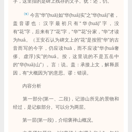
字，这里指的是碑上残存的文字。犹：还，仍。
〔9〕
今言“华”(huā)如“华(huá)实”之“华(huá)”者，
盖音谬也：汉字最初只有“华(huā)”字，没
有“花”字，后来有了“花”字，“华”“花”分家，“华”才读
为huá。（王安石认为碑文上的“花”是按照“华”的古
音而写的今字，仍应读huā，而不应读“华(huá奢
侈、虚浮)实”的huá。按，这里说的不是五岳中
的“华(huà)山”）。言：说。盖：承接上文，解释原
因，有“大概因为”的意思。谬：错误。
内容分析
第一部分(第一、二段)，记游山所见的景物和
经过，是记叙部分。可以分为两层。
第一层(第一段)，介绍褒禅山概况。