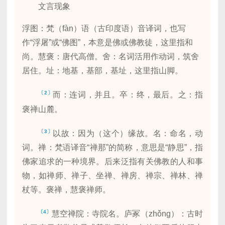
文言现象
浮图：梵（fàn）语（古印度语）音译词，也写
作“浮屠”或“佛图”，本意是佛或佛教徒，这里指和
尚。慧褒：唐代高僧。舍：名词活用作动词，筑舍
居住。址：地基，基部，基址，这里指山脚。
〔2〕
而：连词，并且。卒：终，最后。之：指
褒禅山麓。
〔3〕
以故：因为（这个）缘故。名：命名，动
词。禅：梵语译音“禅那”的简称，意思是“静思”，指
佛家追求的一种境界。后来泛指有关佛教的人和事
物，如禅师、禅子、坐禅、禅房、禅宗、禅林、禅
杖等。褒禅，慧褒禅师。
〔4〕
慧空禅院：寺院名。庐冢（zhǒng）：古时