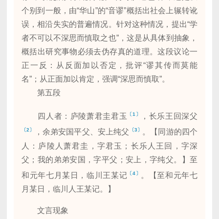
个别到一般，由“华山”的“音谬”概括出社会上辗转讹
误，相沿失实的普遍情况。针对这种情况，提出“学
者不可以不深思而慎取之也”，这是从具体到抽象，
概括出研究事物必须去伪存真的道理。这段议论一
正一反：从反面加以否定，批评“谬其传而莫能
名”；从正面加以肯定，强调“深思而慎取”。
第五段
〔1〕
四人者：庐陵萧君圭君玉
，长乐王回深父
〔2〕
〔3〕
，余弟安国平父、安上纯父
。【同游的四个
人：庐陵人萧君圭，字君玉；长乐人王回，字深
父；我的弟弟安国，字平父；安上，字纯父。】至
〔4〕
和元年七月某日，临川王某记
。【至和元年七
月某日，临川人王某记。】
文言现象