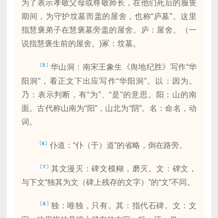
为了表示孝敬父母或尊敬师长，在他们死后的服丧
期间，为守护坟墓而盖的屋舍，也称“庐墓”。这里
指慧褒弟子在慧褒墓旁盖的屋舍。庐：屋舍。（一
说指慧褒生前的屋舍。)冢：坟墓。
〔5〕
华山洞：南宋王象生《舆地纪胜》写作“华
阳洞”，看正文下出应写作“华阳洞”。以：因为。
乃：表示判断，有“为”、“是”的意思。阳：山的南
面。古代称山南为“阳”，山北为“阴”。名：命名，动
词。
〔6〕
仆道：“仆（于）道”的省略，倒在路旁。
〔7〕
其文漫灭：碑文模糊，磨灭。文：碑文，
与下文“独其为文（碑上残存的文字）”的“文”不同。
〔8〕
独：唯独，只有。其：指代石碑。文：文