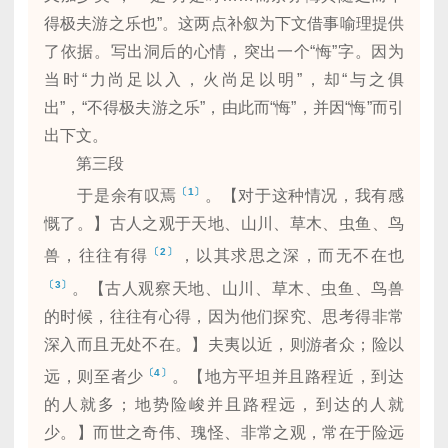
得极夫游之乐也”。这两点补叙为下文借事喻理提供
了依据。写出洞后的心情，突出一个“悔”字。因为
当时“力尚足以入，火尚足以明”，却“与之俱
出”，“不得极夫游之乐”，由此而“悔”，并因“悔”而引
出下文。
第三段
〔1〕
于是余有叹焉
。【对于这种情况，我有感
慨了。】古人之观于天地、山川、草木、虫鱼、鸟
〔2〕
兽，往往有得
，以其求思之深，而无不在也
〔3〕
。【古人观察天地、山川、草木、虫鱼、鸟兽
的时候，往往有心得，因为他们探究、思考得非常
深入而且无处不在。】夫夷以近，则游者众；险以
〔4〕
远，则至者少
。【地方平坦并且路程近，到达
的人就多；地势险峻并且路程远，到达的人就
少。】而世之奇伟、瑰怪、非常之观，常在于险远