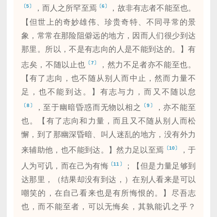
〔5〕
〔6〕
，而人之所罕至焉
，故非有志者不能至也。
【但世上的奇妙雄伟、珍贵奇特、不同寻常的景
象，常常在那险阻僻远的地方，因而人们很少到达
那里。所以，不是有志向的人是不能到达的。】有
〔7〕
志矣，不随以止也
，然力不足者亦不能至也。
【有了志向，也不随从别人而中止，然而力量不
足，也不能到达。】有志与力，而又不随以怠
〔8〕
〔9〕
，至于幽暗昏惑而无物以相之
，亦不能至
也。【有了志向和力量，而且又不随从别人而松
懈，到了那幽深昏暗、叫人迷乱的地方，没有外力
〔10〕
来辅助他，也不能到达。】然力足以至焉
，于
〔11〕
人为可讥，而在己为有悔
；【但是力量足够到
达那里，（结果却没有到达，）在别人看来是可以
嘲笑的，在自己看来也是有所悔恨的。】尽吾志
也，而不能至者，可以无悔矣，其孰能讥之乎？