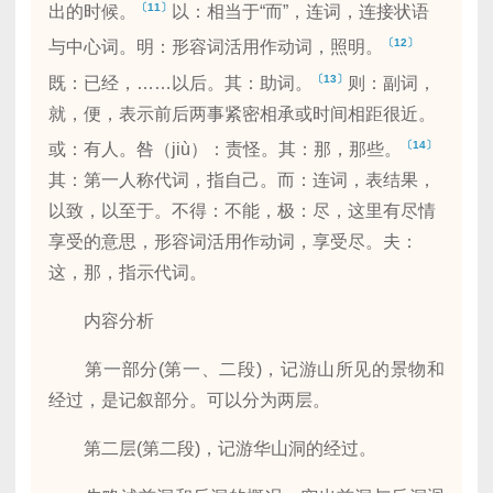
〔11〕
出的时候。
以：相当于“而”，连词，连接状语
〔12〕
与中心词。明：形容词活用作动词，照明。
〔13〕
既：已经，……以后。其：助词。
则：副词，
就，便，表示前后两事紧密相承或时间相距很近。
〔14〕
或：有人。咎（jiù）：责怪。其：那，那些。
其：第一人称代词，指自己。而：连词，表结果，
以致，以至于。不得：不能，极：尽，这里有尽情
享受的意思，形容词活用作动词，享受尽。夫：
这，那，指示代词。
内容分析
第一部分(第一、二段)，记游山所见的景物和
经过，是记叙部分。可以分为两层。
第二层(第二段)，记游华山洞的经过。