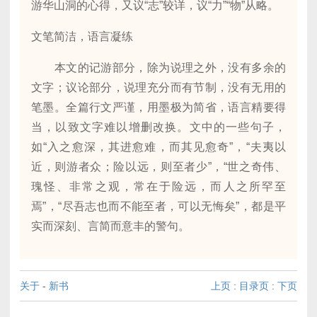
游华山洞的心得，又议“志”较详，议“力”“物”从略。
文笔简洁，语言凝练
本文的记游部分，除为说理之外，没有多余的
文字；议论部分，说理充分而有节制，没有无用的
笔墨。全篇行文严谨，用墨极为简省，语言精要得
当，以致文字难以增删改换。文中的一些句子，
如“入之愈深，其进愈难，而其见愈奇”，“夫夷以
近，则游者众；险以远，则至者少”，“世之奇伟、
瑰怪、非常之观，常在于险远，而人之所罕至
焉”，“尽吾志也而不能至者，可以无悔矣”，都是平
实而深刻、言简而意丰的警句。
关于
-
新书
上页
:
目录页
:
下页