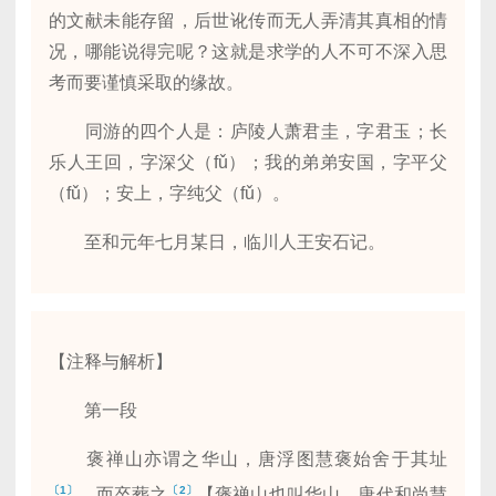
的文献未能存留，后世讹传而无人弄清其真相的情
况，哪能说得完呢？这就是求学的人不可不深入思
考而要谨慎采取的缘故。
同游的四个人是：庐陵人萧君圭，字君玉；长
乐人王回，字深父（fǔ）；我的弟弟安国，字平父
（fǔ）；安上，字纯父（fǔ）。
至和元年七月某日，临川人王安石记。
【注释与解析】
第一段
褒禅山亦谓之华山，唐浮图慧褒始舍于其址
〔1〕
〔2〕
，而卒葬之
【褒禅山也叫华山。唐代和尚慧