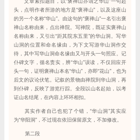
文章紧扣题目，以“褒禅山亦谓之华山”一句起
头，点明作者所游的地方是“褒禅山”，以及这座山
的另一个名称“华山”。由这句的“褒禅山”一名引出褒
禅山名称由来，点出禅院。写禅院，既证实褒禅山
名称由来，又引出“距其院东五里”的华山洞。写华
山洞的位置和命名缘由，为下文写游华山洞作交
待，其中写华山洞命名缘由又与开头一句照应。记
仆碑文字，循名责实，辨“华山”误读，不仅回应开
头一句，证明褒禅山本名“华山”，亦即“花山”，也为
后文的议论伏笔。记叙的景物由禅院到华山洞，再
到仆碑，反映了游览行踪。全段以山名起始，以考
证山名结尾，在内容上环环相扣。
其实作者自己也犯了个错，“华山洞”其实应
为“华阳洞”，不过现在依旧保留原文，不加修改。
第二段