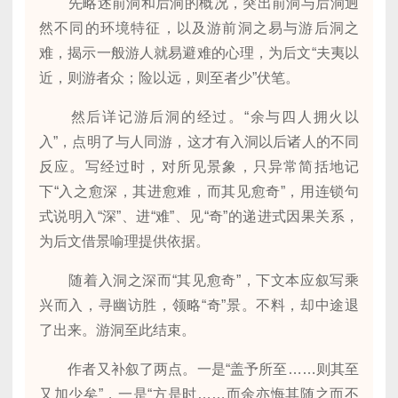
先略述前洞和后洞的概况，突出前洞与后洞迥
然不同的环境特征，以及游前洞之易与游后洞之
难，揭示一般游人就易避难的心理，为后文“夫夷以
近，则游者众；险以远，则至者少”伏笔。
然后详记游后洞的经过。“余与四人拥火以
入”，点明了与人同游，这才有入洞以后诸人的不同
反应。写经过时，对所见景象，只异常简括地记
下“入之愈深，其进愈难，而其见愈奇”，用连锁句
式说明入“深”、进“难”、见“奇”的递进式因果关系，
为后文借景喻理提供依据。
随着入洞之深而“其见愈奇”，下文本应叙写乘
兴而入，寻幽访胜，领略“奇”景。不料，却中途退
了出来。游洞至此结束。
作者又补叙了两点。一是“盖予所至……则其至
又加少矣”，一是“方是时……而余亦悔其随之而不