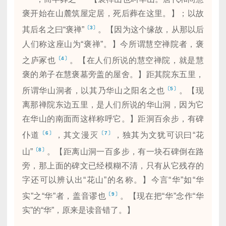
褒开始在山麓筑屋定居，死后葬在这里。】；以故
〔3〕
其后名之曰“褒禅”
。【因为这个缘故，从那以后
人们称这座山为“褒禅”。】今所谓慧空禅院者，褒
〔4〕
之庐冢也
。【在人们所说的慧空禅院，就是慧
褒的弟子在慧褒墓旁盖的屋舍。】距其院东五里，
〔5〕
所谓华山洞者，以其乃华山之阳名之也
。【现
离那禅院东边五里，是人们所说的华山洞，因为它
在华山的南面而这样称呼它。】距洞百余步，有碑
〔6〕
〔7〕
仆道
，其文漫灭
，独其为文犹可识曰“花
〔8〕
山”
。【距离山洞一百多步，有一块石碑倒在路
旁，那上面的碑文已经模糊不清，只有从它残存的
字还可以辨认出“花山”的名称。】今言“华”如“华
〔9〕
实”之“华”者，盖音谬也
。【现在把“华”念作“华
实”的“华”，原来是读音错了。】