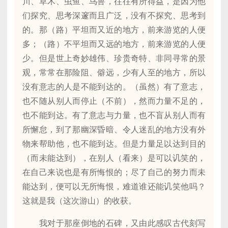
川、草木、虫鱼、鸟兽，往往有所得益，是因为他
们探究、思考深邃而且广泛，没有不探究、思考到
的。那（路）平坦而又近的地方，前来游览的人便
多；（路）不平坦而又远的地方，前来游览的人便
少。但是世上奇妙雄伟、珍贵奇特、非同寻常的景
观，常常在那险阻、僻远，少有人至的地方，所以
没有意志的人是不能到达的。（虽然）有了意志，
也不随从别人而停止（不前），然而力量不足的，
也不能到达。有了意志与力量，也不盲从别人而有
所懈怠，到了那幽深昏暗、令人迷乱的地方没有外
物来帮助他，也不能到达。但是力量足以达到目的
（而未能达到），在别人（看来）是可以讥笑的，
在自己来说也是有所悔恨的；尽了自己的努力而未
能达到，便可以无所悔恨，难道谁还能讥笑他吗？
这就是我（这次游山）的收获。
我对于那座倒地的石碑，又由此感叹古代刻写