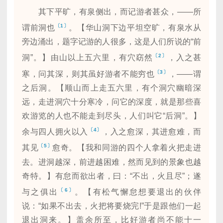
其下平旷，有泉侧出，而记游者甚众，——所
〔1〕
谓前洞也
。【华山洞下边平坦空旷，有泉水从
旁边涌出，题字记游的人很多，这是人们所说的“前
〔2〕
洞”。】由山以上五六里，有穴窈然
，入之甚
〔3〕
寒，问其深，则其虽好游者不能穷也
，——谓
之后洞。【顺山而上走五六里，有个洞穴幽暗深
远，走进洞穴十分寒冷，问它的深度，就是那些喜
欢游览的人也不能走到尽头，人们叫它“后洞”。】
〔4〕
余与四人拥火以入
，入之愈深，其进愈难，而
〔5〕
其见
愈奇。【我和同游的四个人拿着火把走进
去。进洞越深，前进越困难，然而见到的景象也越
奇特。】有怠而欲出者，曰：“不出，火且尽”；遂
〔6〕
与之俱出
。【有松气懈怠想要退出的伙伴
说：“如果不出去，火把将要烧完!”于是跟他们一起
退出洞来。】盖余所至，比好游者尚不能十一