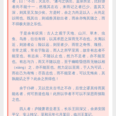
者，曰：“不出，火且尽。”遂与之俱出。盖余所至，比好游
者尚不能十一，然视其左右，来而记之者已少。盖其又
深，则其至又加少矣。方是时，余之力尚足以入，火尚足
以明也。既其出，则或咎其欲出者，而余亦悔其随之，而
不得极夫游之乐也。
于是余有叹焉：古人之观于天地、山川、草木、虫
鱼、鸟兽，往往有得，以其求思之深而无不在也。夫夷以
近，则游者众；险以远，则至者少。而世之奇伟、瑰怪、
非常之观，常在于险远，而人之所罕至焉，故非有志者不
能至也。有志矣，不随以止也，然力不足者，亦不能至
也。有志与力，而又不随以怠，至于幽暗昏惑而无物以相
（xiàng）之，亦不能至也。然力足以至焉，于人为可讥，
而在己为有悔；尽吾志也，而不能至者，可以无悔矣，其
孰能讥之乎？此余之所得也！
余于仆碑，又以悲夫古书之不存，后世之谬其传而莫
能名者，何可胜道也哉！此所以学者不可以不深思而慎取
之也。
四人者：庐陵萧君圭君玉，长乐王回深父，余弟安国
平父、安上纯父。至和元年七月某日，临川王某记。