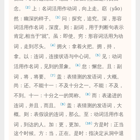
〔2〕
念。
上：名词活用作动词，向上走。窈（yǎo）
〔3〕
然：幽深的样子。
问：探究，追究。深，形容
词活用作名词，深度。则：副词，用于判断句表示
肯定,相当于“就”。虽：即使。穷：形容词活用为动
〔4〕
词，走到尽头。
拥火：拿着火把。拥，持，
〔5〕
拿。以：连词，连接状语与中心词。
见：动词
〔6〕
活用作名词，见到的景象。
怠：懈怠。且：副
〔7〕
词，将，将要。
盖：表猜测的发语词，大概。
尚：还。不能十一：不及十分之一。不能：不及，
〔8〕
不到。十一：十分之一的简称。
而：表递进的
〔9〕
连词，并且，而且。
盖：表猜测的发语词，大
概。则：表假设的连词，那么。至：动词活用作名
〔10〕
词，到达的人。加：更，更加。
方是时：正当
这个时候。方：当，正在。是时：指决定从洞中退