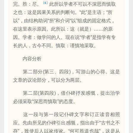
〔6〕
完。胜：尽。
此所以学者不可以不深思而慎取
之也：这是因果关系的判断句。“此”是主语；“所
以”，由结构助词“所”和介词“以”组成的固定格式，
在这里表示原因。此所以：这（就是）……的原
因。学者：做学问的人。现在说“学者”是指学有专
长的人，古今不同。慎取：谨慎地采取。
内容分析
第二部分(第三、四段)，写游山的心得。这是
文章的议论部分，可以分为两层。
第二层(第四段)，借仆碑抒发感慨，提出治学
必须采取“深思而慎取”的态度。
这一段与第一段记仆碑文字和订正读音相照
应。先由所见的仆碑引出感慨，指出由于“古书之不
存”，致使后人以讹传讹。“何可胜道也哉”，这是从