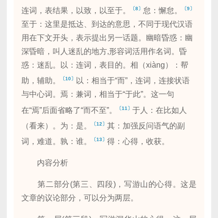
〔8〕
〔9〕
连词，表结果，以致，以至于。
怠：懈怠。
至于：这里是抵达、到达的意思，不同于现代汉语
用在下文开头，表示提出另一话题。幽暗昏惑：幽
深昏暗，叫人迷乱的地方,形容词活用作名词。昏
惑：迷乱。以：连词，表目的。相（xiàng）：帮
〔10〕
助，辅助。
以：相当于“而”，连词，连接状语
与中心词。焉：兼词，相当于“于此”。这一句
〔11〕
在“焉”后面省略了“而不至”。
于人：在比如人
〔12〕
（看来）。为：是。
其：加强反问语气的副
〔13〕
词，难道。孰：谁。
得：心得，收获。
内容分析
第二部分(第三、四段)，写游山的心得。这是
文章的议论部分，可以分为两层。