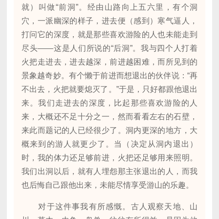
就）叫做“前洞”。经由山路向上五六里，有个洞
穴，一派幽深的样子，进去便（感到）寒气逼人，
打问它的深度，就是那些喜欢游险的人也未能走到
尽头——这是人们所说的“后洞”。我与四个人打着
火把走进去，进去越深，前进越困难，而所见到的
景象越奇妙。有个懒于前进而想退出的伙伴说：“再
不出去，火把就要熄灭了。”于是，只好都跟他退出
来。我们走进去的深度，比起那些喜欢游险的人
来，大概还不足十分之一，然而看看左右的石壁，
来此而题记的人已经很少了。洞内更深的地方，大
概来到的游人就更少了。当（决定从洞内退出）
时，我的体力还足够前进，火把还足够用来照明。
我们出洞以后，就有人埋怨那主张退出的人，而我
也后悔自己跟他出来，未能尽情享受游山的乐趣。
对于这件事我有所感慨。古人观察天地、山