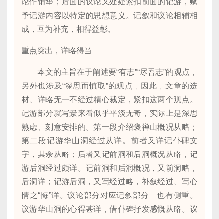
论作铺垫；后面的议论又处处紧扣前面的记游，赋
予记游内容以特定的思想意义。记叙和议论相辅相
成，互为补充，相得益彰。
重点突出，详略得当
本文的主旨在于阐述要“有志”“尽吾志”的观点，
另外也涉及“深思而慎取”的观点，因此，文章的选
材、详略无一不经过精心裁定，紧扣这两个观点。
记游部分就写景来看似乎平淡无奇，实际上是深思
熟虑、刻意安排的。第一段介绍褒禅山概况从略；
第二段记游华山洞经过从详。前者又详记仆碑文
字，其余从略；后者又记前洞和后洞概况从略，记
游后洞经过颇详。记前洞和后洞概况，又前洞略，
后洞详；记游后洞，又写经过略，补叙经过、写心
情之“悔”详。议论部分对应记叙部分，也有侧重。
议游华山洞的心得甚详，借仆碑抒发感慨从略。议