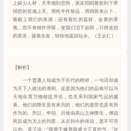
上缺少人材，天帝感到悲伤，派巫阳唱着歌到下界
招您的英魂上天。用牦牛作祭品，用鸡骨来占卜，
敬献上我们的美酒；还有殷红的荔枝，金黄的香
蕉。您不肯稍作停留，使我们泪下如雨，只得送您
的英灵，披着头发，轻快地返回仙乡。（王从仁）
【解析】
一个普通人却成为千百代的榜样，一句话却成
为天下人效法的准则。这是因为他们的品格可以与
天地化育万物相提并论，也关系到国家气运的盛
衰。他们的降生是有来历的，他们的逝世也是有所
作为的。所以，申伯、吕侯由高山之神降生，傅说
死后成为天上的列星，从古到今的传说，是不可否
认的。孟子说：“我善于修养我盛大正直的气。”这