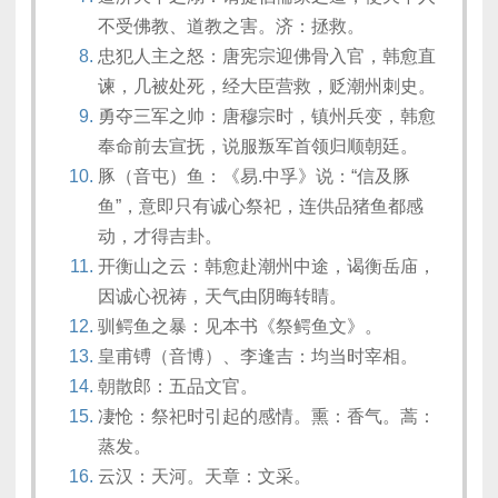
不受佛教、道教之害。济：拯救。
忠犯人主之怒：唐宪宗迎佛骨入官，韩愈直
谏，几被处死，经大臣营救，贬潮州刺史。
勇夺三军之帅：唐穆宗时，镇州兵变，韩愈
奉命前去宣抚，说服叛军首领归顺朝廷。
豚（音屯）鱼：《易.中孚》说：“信及豚
鱼”，意即只有诚心祭祀，连供品猪鱼都感
动，才得吉卦。
开衡山之云：韩愈赴潮州中途，谒衡岳庙，
因诚心祝祷，天气由阴晦转睛。
驯鳄鱼之暴：见本书《祭鳄鱼文》。
皇甫镈（音博）、李逢吉：均当时宰相。
朝散郎：五品文官。
凄怆：祭祀时引起的感情。熏：香气。蒿：
蒸发。
云汉：天河。天章：文采。