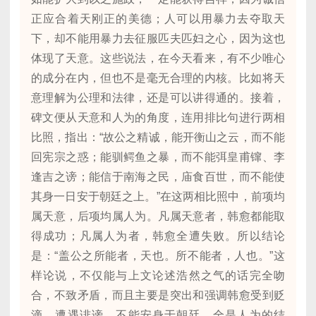
正应合着天刚正的美德；人可以用暴力去夺取天
下，却不能用暴力去征服匹夫匹妇之心，因为这也
体现了天意。这些说法，在今天看来，有不少唯心
的成分在内，但也不是毫无合理的内核。比如将天
意理解为公理和法律，还是可以讲得通的。接着，
碑文便从天意和人为的角度，连用排比句进行两相
比照，指出：“故公之精诚，能开衡山之云，而不能
回宪宗之惑；能驯鳄鱼之暴，而不能弭皇甫镩、李
逢吉之谤；能信于南海之民，庙食百世，而不能使
其身一日安于朝廷之上。”在这两相比照中，前项均
属天意，后项均属人为。凡属天意者，韩愈都能取
得成功；凡属人为者，韩愈全遭失败。所以结论
是：“盖公之所能者，天也。所不能者，人也。”这
样论说，不仅能与上文论述浩然之气的话完全吻
合，不致矛盾，而且主要是突出和强调韩愈受到贬
滴、遭遇诽谤、不能安身于朝廷，全是人为的结