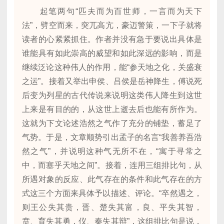
起笔两句“匹夫而为百世师，一言而为天下
法”，劈空而来，突兀高亢，豪迈警策，一下子就将
读者的心紧紧抓住。作者并没有急于要说出具体是
谁能具有如此崇高的威望和如此深远的影响，而是
继续泛论这种伟人的作用，能“参天地之化，关盛衰
之运”。接着又举出申侯、吕侯是岳神降生，傅说死
后变为列星的古代传说来说明这类伟人降生到这世
上来是有目的的，从这世上逝去后也能有所作为。
这就为下文论述浩然之气作了充分的铺垫，蓄足了
气势。于是，文章顺势引出孟子的名言“我善养吾浩
然之气”，并说明这种气无所不在，“寓于寻常之
中，而塞乎天地之间”。接着，连用三组排比句，从
所遇对象的反应、此气存在的条件和此气存在的方
式这三个方面来具体予以描述、评论。“卒然遇之，
则王公失其贵，晋、楚失其富，良、平失其智，
贲、育失其勇，仪、秦失其辩”，这组排比句是说，