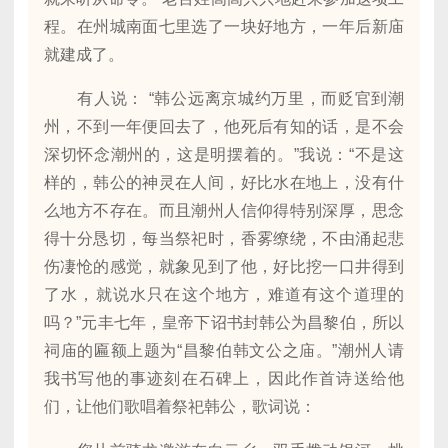
程。在州城南面七里选了一块好地方，一年后新庙
就建成了。
有人说： “韩公远离京城约万里，而贬官到潮
州，不到一年便回去了，他死后有知的话，是不会
深切怀念潮州的，这是明摆着的。”我说：“不是这
样的，韩公的神灵在人间，好比水在地上，没有什
么地方不存在。而且潮州人信仰得特别深厚，思念
得十分恳切，每当祭祀时，香雾缭绕，不由涌起悲
伤凄怆的感觉，就象见到了他，好比挖一口井得到
了水，就说水只在这个地方，难道有这个道理的
吗？”元丰七年，皇帝下诏书封韩公为昌黎伯，所以
祠庙的匾额上题为“昌黎伯韩文公之庙。”潮州人请
我书写他的事迹刻在石碑上，因此作首诗送给他
们，让他们歌唱着祭祀韩公，歌词说：