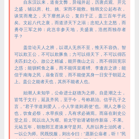
自东汉以来，道丧文弊，异端并起，历唐贞观、开元
之盛，辅以房、杜、姚、宋而不能救。独韩文公起布衣，
谈笑而麾之，天下靡然从公，复归于正，盖三百年于此
矣。文起八代之衰，而道济天下之溺；忠犯人主之怒，而
勇夺三军之帅：此岂非参天地，关盛衰，浩然而独存者
乎？
盖尝论天人之辨，以谓人无所不至，惟天不容伪。智
可以欺王公，不可以欺豚鱼；力可以得天下，不可以得匹
夫匹妇之心。故公之精诚，能开衡山之云，而不得回宪宗
之惑；能驯鳄鱼之暴，而不能弭皇甫镈、李逢吉之谤；能
信于南海之民，庙食百世，而不能使其身一日安于朝廷之
上。盖公之能者天也，其所不能者人也。
始潮人未知学，公命进士赵德为之师。自是潮之士，
皆笃于文行，延及齐民，至于今，号称易治。信乎孔子之
言，“君子学道则爱人，小人学道则易使”也。潮人之事公
也，饮食必祭，水旱疾疫，凡有求必祷焉。而庙在刺史公
堂之后，民以出入为艰。前太守欲请诸朝作新庙，不果。
元祐五年，朝散郎王君涤来守是邦。凡所以养士治民者，
一以公为师。民既悦服，则出令曰：“愿新公庙者，听！”民