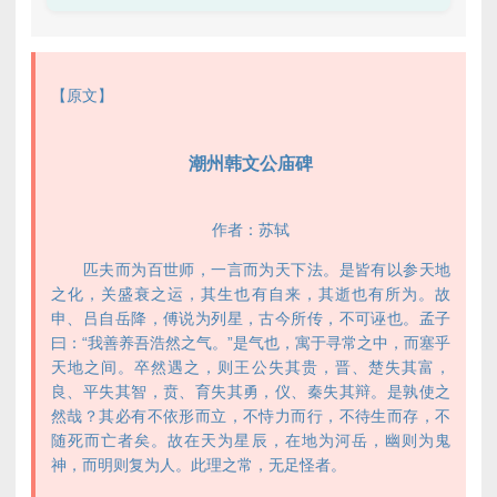
【原文】
潮州韩文公庙碑
作者：苏轼
匹夫而为百世师，一言而为天下法。是皆有以参天地
之化，关盛衰之运，其生也有自来，其逝也有所为。故
申、吕自岳降，傅说为列星，古今所传，不可诬也。孟子
曰：“我善养吾浩然之气。”是气也，寓于寻常之中，而塞乎
天地之间。卒然遇之，则王公失其贵，晋、楚失其富，
良、平失其智，贲、育失其勇，仪、秦失其辩。是孰使之
然哉？其必有不依形而立，不恃力而行，不待生而存，不
随死而亡者矣。故在天为星辰，在地为河岳，幽则为鬼
神，而明则复为人。此理之常，无足怪者。