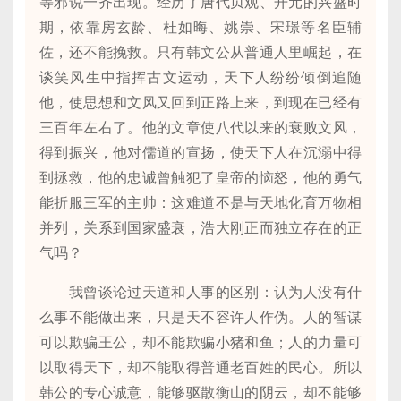
等邪说一齐出现。经历了唐代贞观、开元的兴盛时
期，依靠房玄龄、杜如晦、姚崇、宋璟等名臣辅
佐，还不能挽救。只有韩文公从普通人里崛起，在
谈笑风生中指挥古文运动，天下人纷纷倾倒追随
他，使思想和文风又回到正路上来，到现在已经有
三百年左右了。他的文章使八代以来的衰败文风，
得到振兴，他对儒道的宣扬，使天下人在沉溺中得
到拯救，他的忠诚曾触犯了皇帝的恼怒，他的勇气
能折服三军的主帅：这难道不是与天地化育万物相
并列，关系到国家盛衰，浩大刚正而独立存在的正
气吗？
我曾谈论过天道和人事的区别：认为人没有什
么事不能做出来，只是天不容许人作伪。人的智谋
可以欺骗王公，却不能欺骗小猪和鱼；人的力量可
以取得天下，却不能取得普通老百姓的民心。所以
韩公的专心诚意，能够驱散衡山的阴云，却不能够