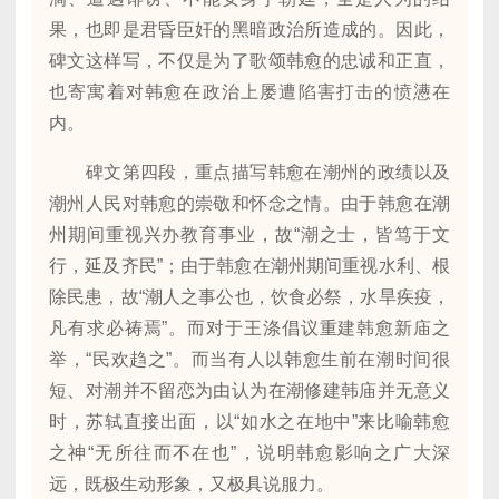
果，也即是君昏臣奸的黑暗政治所造成的。因此，
碑文这样写，不仅是为了歌颂韩愈的忠诚和正直，
也寄寓着对韩愈在政治上屡遭陷害打击的愤懑在
内。
碑文第四段，重点描写韩愈在潮州的政绩以及
潮州人民对韩愈的崇敬和怀念之情。由于韩愈在潮
州期间重视兴办教育事业，故“潮之士，皆笃于文
行，延及齐民”；由于韩愈在潮州期间重视水利、根
除民患，故“潮人之事公也，饮食必祭，水旱疾疫，
凡有求必祷焉”。而对于王涤倡议重建韩愈新庙之
举，“民欢趋之”。而当有人以韩愈生前在潮时间很
短、对潮并不留恋为由认为在潮修建韩庙并无意义
时，苏轼直接出面，以“如水之在地中”来比喻韩愈
之神“无所往而不在也”，说明韩愈影响之广大深
远，既极生动形象，又极具说服力。