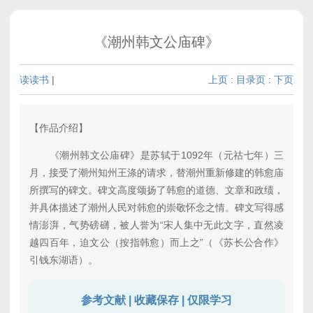
《潮州韩文公庙碑》
读读书
|
上页
:
目录页
:
下页
【作品介绍】
《潮州韩文公庙碑》是苏轼于1092年（元祜七年）三
月，接受了潮州知州王涤的请求，替潮州重新修建的韩愈庙
所撰写的碑文。碑文高度颂扬了韩愈的道德、文章和政绩，
并具体描述了潮州人民对韩愈的崇敬怀念之情。碑文写得感
情澎湃，气势磅礴，被人誉为“宋人集中无此文字，直然凌
越四百年，迫文公（按指韩愈）而上之”（《苏长公合作》
引钱东湖语）。
参考文献 | 收藏保存 | 仅限学习