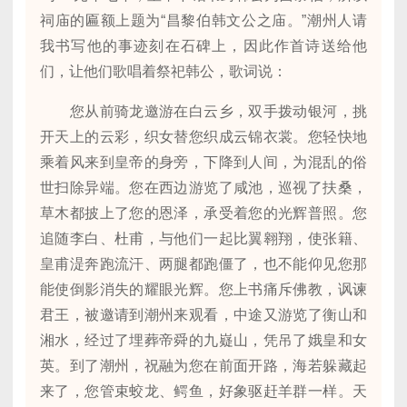
祠庙的匾额上题为“昌黎伯韩文公之庙。”潮州人请
我书写他的事迹刻在石碑上，因此作首诗送给他
们，让他们歌唱着祭祀韩公，歌词说：
您从前骑龙邀游在白云乡，双手拨动银河，挑
开天上的云彩，织女替您织成云锦衣裳。您轻快地
乘着风来到皇帝的身旁，下降到人间，为混乱的俗
世扫除异端。您在西边游览了咸池，巡视了扶桑，
草木都披上了您的恩泽，承受着您的光辉普照。您
追随李白、杜甫，与他们一起比翼翱翔，使张籍、
皇甫湜奔跑流汗、两腿都跑僵了，也不能仰见您那
能使倒影消失的耀眼光辉。您上书痛斥佛教，讽谏
君王，被邀请到潮州来观看，中途又游览了衡山和
湘水，经过了埋葬帝舜的九嶷山，凭吊了娥皇和女
英。到了潮州，祝融为您在前面开路，海若躲藏起
来了，您管束蛟龙、鳄鱼，好象驱赶羊群一样。天