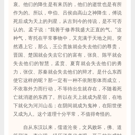
衰。他们的降生是有来历的，他们的逝世也是有所
作为的。所以，申伯、吕侯由高山之神降生，傅说
死后成为天上的列星，从古到今的传说，是不可否
认的。孟子说：“我善于修养我盛大正直的气。”这
种气，寄托在平常事物中，又充满于天地之间。突
然遇上它，那么，王公贵族就会失去他们的尊贵，
晋国、楚国就会失去它们的富有，张良、陈平就会
失去他们的智慧，孟贲、夏育就会失去他们的勇
力，张仪、苏秦就会失去他们的辩才。是什么东西
使它这样的呢？那一定有一种不依附形体而成立，
不依靠外力而行动，不等待出生就存在，不随着死
亡就消逝的东西了。所以在天上就成为星宿，在地
下就化为河川山岳；在阴间就成为鬼神，在阳世便
又成为人。这个道理十分平常，不值得奇怪的。
自从东汉以来，儒道沦丧，文风败坏，佛、道