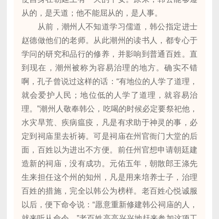
从的，是天道；他不能屈从的，是人事。
从前，潮州人不知道学习儒道，韩公指定进士
赵德做他们的老师。从此潮州的读书人，都专心于
学问的研究和品行的修养，并影响到普通百姓。直
到现在，潮州被称为容易治理的地方。确实不错
啊，孔子曾说过这样的话：“有地位的人学了道理，
就会爱护人民；地位低的人学了道理，就容易治
理。”潮州人敬奉韩公，吃喝的时候必定要祭祀他，
水灾旱荒、疾病瘟疫，凡是有求助于神灵的事，必
定到祠庙里去祈祷。可是祠庙在州官衙门大堂的后
面，百姓以为进出不方便。前任州官想申请朝廷建
造新的祠庙，没有成功。元佑五年，朝散郎王涤先
生来担任这个州的知州，凡是用来培养士子，治理
百姓的措施，完全以韩公为榜样。老百姓心悦诚服
以后，便下命令说：“愿意重新修建韩公祠庙的人，
就来听从命令。”老百姓高高兴兴地赶来参加这项工