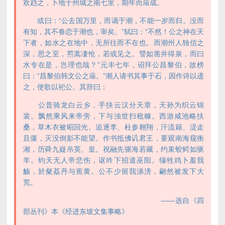
欢趋之，卜地于州城之南七里，期年而庙成。
或曰：“公去国万里，而谪于潮，不能一岁而归。没而
有知，其不眷恋于潮也，审矣。”轼曰：“不然！公之神在天
下者，如水之在地中，无所往而不在也。而潮州人独信之
深，思之至，焄蒿凄怆，若或见之。譬如凿井得泉，而曰
水专在是，岂理也哉？”元丰七年，诏拜公昌黎伯，故榜
曰：“昌黎伯韩文公之庙。”潮人请书其事于石，因作诗以遗
之，使歌以祀公。其辞曰：
公昔骑龙白云乡，手抉云汉分天章，天孙为织云锦
裳。飘然乘风来帝旁，下与浊世扫秕糠。西游咸池略扶
桑，草木衣被昭回光。追逐李、杜参翱翔，汗流籍、湜走
且僵，灭没倒影不能望。作书抵佛讥君王，要观南海窥衡
湘，历舜九嶷吊英、皇。祝融先驱海若藏，约束蛟鳄如驱
羊。钧天无人帝悲伤，讴吟下招遣巫阳。犦牲鸡卜羞我
觞，於粲荔丹与蕉黄。公不少留我涕滂，翩然被发下大
荒。
——选自《四
部丛刊》本《经进东坡文集事略》