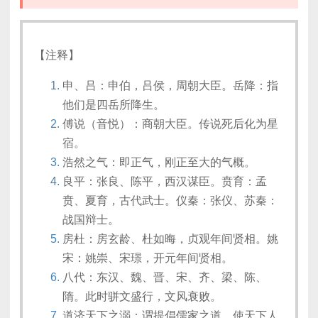
【注释】
申、吕：申伯，吕侯，周朝大臣。岳降：指
他们是四岳所降生。
傅说（音悦）：商朝大臣。传说死后化为星
宿。
浩然之气：即正气，刚正至大的气概。
良平：张良、陈平，西汉谋臣。贲育：孟
贲、夏育，古代武士。仪秦：张仪、苏秦：
战国辩士。
房杜：房玄龄、杜如晦，贞观年间贤相。姚
宋：姚崇、宋璟，开元年间贤相。
八代：东汉、魏、晋、宋、齐、梁、陈、
隋。此时骈文盛行，文风衰败。
道济天下之溺：谓提倡儒家之道，使天下人