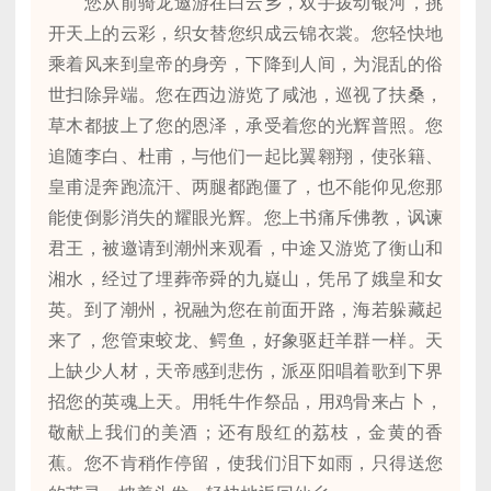
您从前骑龙邀游在白云乡，双手拨动银河，挑
开天上的云彩，织女替您织成云锦衣裳。您轻快地
乘着风来到皇帝的身旁，下降到人间，为混乱的俗
世扫除异端。您在西边游览了咸池，巡视了扶桑，
草木都披上了您的恩泽，承受着您的光辉普照。您
追随李白、杜甫，与他们一起比翼翱翔，使张籍、
皇甫湜奔跑流汗、两腿都跑僵了，也不能仰见您那
能使倒影消失的耀眼光辉。您上书痛斥佛教，讽谏
君王，被邀请到潮州来观看，中途又游览了衡山和
湘水，经过了埋葬帝舜的九嶷山，凭吊了娥皇和女
英。到了潮州，祝融为您在前面开路，海若躲藏起
来了，您管束蛟龙、鳄鱼，好象驱赶羊群一样。天
上缺少人材，天帝感到悲伤，派巫阳唱着歌到下界
招您的英魂上天。用牦牛作祭品，用鸡骨来占卜，
敬献上我们的美酒；还有殷红的荔枝，金黄的香
蕉。您不肯稍作停留，使我们泪下如雨，只得送您