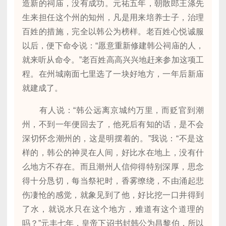
造新的祠庙，没有成功。元祐五年，朝散郎王涤先
生来担任这个州的知州，凡是用来培养士子，治理
百姓的措施，完全以韩公为榜样。老百姓心悦诚服
以后，便下命令说：“愿意重新修建韩公祠庙的人，
就来听从命令。”老百姓高高兴兴地赶来参加这项工
程。在州城南面七里选了一块好地方，一年后新庙
就建成了。
有人说：“韩公远离京城约万里，而贬官到潮
州，不到一年便回去了，他死后有知的话，是不会
深切怀念潮州的，这是明摆着的。”我说：“不是这
样的，韩公的神灵在人间，好比水在地上，没有什
么地方不存在。而且潮州人信仰得特别深厚，思念
得十分恳切，每当祭祀时，香雾缭绕，不由涌起悲
伤凄怆的感觉，就象见到了他，好比挖一口井得到
了水，就说水只在这个地方，难道有这个道理的
吗？”元丰七年，皇帝下诏书封韩公为昌黎伯，所以