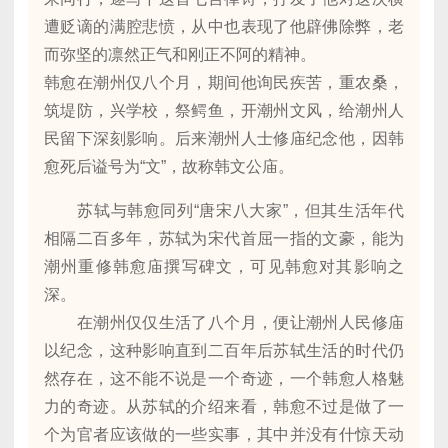
遭贬谪的满腔悲愤，从中也表现了他辟佛除弊，老
而弥坚的凛然正气和刚正不阿的精神。
韩愈在潮州仅八个月，期间他询民疾苦，重农桑，
筑堤防，兴学校，祭鳄鱼，开潮州文风，给潮州人
民留下深刻影响。后来潮州人士修庙纪念他，因韩
愈死后谥号为“文”，故称韩文公庙。
苏轼与韩愈同列“唐宋八大家”，但其生活年代
相隔二百多年，苏轼为宋代首屈一指的文豪，能为
潮州重修韩愈庙撰写碑文，可见韩愈对其影响之
深。
在潮州仅仅生活了八个月，便让潮州人民修庙
以纪念，这种影响直到二百年后苏轼生活的时代仍
然存在，这不能不说是一个奇迹，一个韩愈人格魅
力的奇迹。从苏轼的介绍来看，韩愈不过是做了一
个为官者应该做的一些实事，其中并没有什惊天动