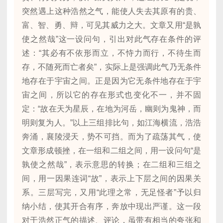
突然遇上这种浩然之气，能使人失去其原有的贵、
富、智、勇、辩，可见其威力之大。文章又用“是孰
使之然哉”这一设问句，引出对此气存在条件的评
述：“其必有不依形而立，不恃力而行，不待生而
存，不随死而亡者矣”，实际上是强调此气乃无条件
地存在于宇宙之间。正是因为它无条件地存在于宇
宙之间，所以它的存在形式也变化不一，并不固
定：“故在天为星辰，在地为河岳，幽则为鬼神，而
明则复为人。”以上三组排比句，如江海横流，浩浩
奔涌，襄陵浸天，势不可挡。而为了疏荡其气，使
文章形成顿挫，在一组和二组之间，用一设问句“是
孰使之然哉”，表示意思的转换；在二组和三组之
间，用一因果连词“故”，表示上下层之间的因果关
系。三层写完，又用“此理之常，无足怪者”予以归
纳小结，使其开合有序，奔放中现出严谨。这一段
对于浩然正气的描述、评论，虽带有相当的夸张和