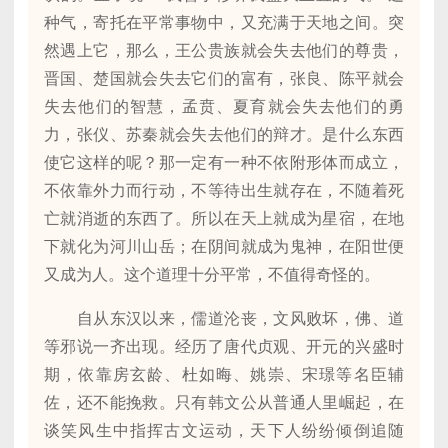
种气，寄托在平常事物中，又充满于天地之间。突
然遇上它，那么，王公贵族就会失去他们的尊贵，
晋国、楚国就会失去它们的富有，张良、陈平就会
失去他们的智慧，孟贲、夏育就会失去他们的勇
力，张仪、苏秦就会失去他们的辩才。是什么东西
使它这样的呢？那一定有一种不依附形体而成立，
不依靠外力而行动，不等待出生就存在，不随着死
亡就消逝的东西了。所以在天上就成为星宿，在地
下就化为河川山岳；在阴间就成为鬼神，在阳世便
又成为人。这个道理十分平常，不值得奇怪的。
自从东汉以来，儒道沦丧，文风败坏，佛、道
等邪说一齐出现。经历了唐代贞观、开元的兴盛时
期，依靠房玄龄、杜如晦、姚崇、宋璟等名臣辅
佐，还不能挽救。只有韩文公从普通人里崛起，在
谈笑风生中指挥古文运动，天下人纷纷倾倒追随