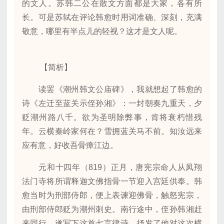
的文人。苏韩二公在散文方面都是大家，各有所
长。可是苏轼在评论韩愈时用词准确、深刻，充满
敬意，哪里有半点儿的轻视？这才是文人呢。
【简析】
读罢《潮州韩文公庙碑》，我就想起了韩愈的
诗《左迁至蓝关示侄孙湘》：一封朝奏九重天，夕
贬潮州路八千。欲为圣明除弊事，肯将衰朽惜残
年。云横秦岭家何在？雪拥蓝关马不前。知汝远来
应有意，好收吾骨瘴江边。
元和十四年（819）正月，唐宪宗命人从凤翔
法门寺将所谓释迦文佛指骨一节迎入宫廷供奉。韩
愈当时为刑部侍郎，便上表谏迎佛骨，触怒宪宗，
由刑部侍郎贬为潮州刺史。南行途中，侄孙韩湘赶
来同行，遂写下这首七言律诗，抒发了他对这次横