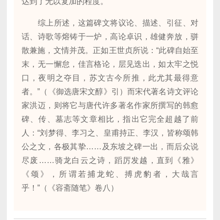
达到了无以复加的程度。
综上所述，这篇碑文将议论、描述、引征、对
话、诗歌等熔铸于一炉，高论卓识，雄健奔放，骈
散兼施，文情并茂。正如王世贞所说：“此碑自始至
末，无一懈怠，佳言格论，层见迭出，如太牢之悦
口，夜明之夺目，苏文古今所推，此尤其最得意
者。”（《御选唐宋文醇》引）而宋代著名诗文评论
家洪迈，则将它与唐代许多著名作家所撰写的韩愈
碑、传、墓志等文章相比，指出它完全超越了前
人：“刘梦得、李习之、皇甫持正、李汉，皆称颂韩
公之文，各极其挚……及东坡之碑一出，而后众说
尽废……骑龙白云之诗，蹈厉发越，直到《雅》
《颂》，所谓若捕龙蛇、搏虎豹者，大哉言
乎！”（《容斋随笔》卷八）