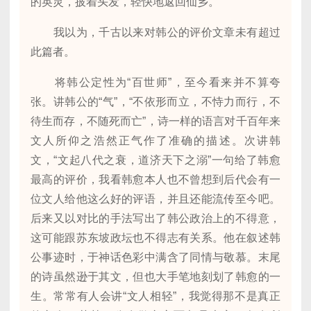
的英灵，披着头发，轻快地返回仙乡。
我以为，千古以来对韩公的评价文章未有超过
此篇者。
将韩公定性为“百世师”，至今看来并不算夸
张。讲韩公的“气”，“不依形而立，不恃力而行，不
待生而存，不随死而亡”，诗一样的语言对千百年来
文人所仰之浩然正气作了准确的描述。次讲韩
文，“文起八代之衰，道济天下之溺”一句给了韩愈
最高的评价，我看韩愈本人也不曾想到后代会有一
位文人给他这么好的评语，并且还能流传至今吧。
后来又以对比的手法写出了韩公政治上的不得意，
这可能跟苏东坡政坛也不得志有关系。他在叙述韩
公事迹时，于神话色彩中满含了同情与敬慕。末尾
的诗虽然逊于其文，但也大手笔地刻划了韩愈的一
生。常常有人会讲“文人相轻”，我觉得那不是真正