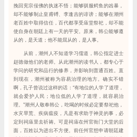
挽回宪宗佞佛的执迷不悟；能够驯服鳄鱼的凶暴，
却不能够制止皇甫镈、李逢吉的诽谤；能够在潮州
老百姓中取得信任，百代都享受庙堂祭祀，却不能
使自身在朝廷上有一天的平安。原来，韩公能够遵
从的，是天道；他不能屈从的，是人事。
从前，潮州人不知道学习儒道，韩公指定进士
赵德做他们的老师。从此潮州的读书人，都专心于
学问的研究和品行的修养，并影响到普通百姓。直
到现在，潮州被称为容易治理的地方。确实不错
啊，孔子曾说过这样的话：“有地位的人学了道理，
就会爱护人民；地位低的人学了道理，就容易治
理。”潮州人敬奉韩公，吃喝的时候必定要祭祀他，
水灾旱荒、疾病瘟疫，凡是有求助于神灵的事，必
定到祠庙里去祈祷。可是祠庙在州官衙门大堂的后
面，百姓以为进出不方便。前任州官想申请朝廷建