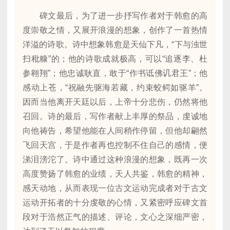
碑文最后，为了进一步抒写作者对于韩愈的高
度崇敬之情，又展开浪漫的想象，创作了一首热情
洋溢的诗歌。诗中想象韩愈是天仙下凡，“下与浊世
扫秕糠”的；他的诗歌成就极高，可以“追逐李、杜
参翱翔”；他忠诚耿直，敢于“作书诋佛讥君王”；他
感动上苍，“祝融先驱海若藏，约束蛟鳄如驱羊”。
因而当他离开天廷以后，上帝十分悲伤，仍然将他
召回。诗的最后，写作者献上丰厚的祭品，虔诚地
向他祷告，希望他能在人间稍作停留，但他却翩然
飞回天宫，于是作者再也控制不住自己的感情，便
涕泪滂沱了。诗中通过这种浪漫的想象，既再一次
高度赞扬了韩愈的业绩，天人共鉴，韩愈的精神，
感天动地，从而表现一位古文运动完成者对于古文
运动开拓者的十分虔敬的心情，又紧密呼应碑文首
段对于浩然正气的描述、评论，文心之深细严密，