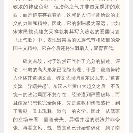
较浓的神秘色彩，但浩然之气并非虚无飘渺的东
西，而是确实存在着的，这就是人们平常所说的正
义的力量和精神。因此，它的影响极为深远，比如
宋末民族英雄文天祥就将其写入著名的爱国诗篇
《正气歌》中，表现出崇高的民族气节和浓郁的爱
国主义精神。它在今后还将沾溉后人，涵育百代。
碑文首段，对于浩然正气作了充分的描述、评
论，韩愈的高大形象已隐隐出现，于是二段顺势转
入评述其道德文章。碑文先强调自东汉以来，“道丧
文弊，异端并起”。东汉末年黄巾大起义之后，不仅
统一的政治局面不复存在，经济遭到严重破坏，而
且儒家思想也完全解体。先是道教和佛教盛行，到
了晋朝，又出现释、道合一的玄学。因此，从儒家
的立场来看，儒道丧失、异端并起的说法并非夸
张。再看文风，魏、晋文章已开始骈偶化，到了南