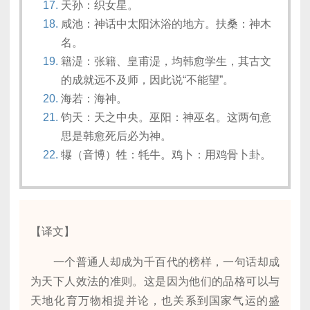
天孙：织女星。
咸池：神话中太阳沐浴的地方。扶桑：神木
名。
籍湜：张籍、皇甫湜，均韩愈学生，其古文
的成就远不及师，因此说“不能望”。
海若：海神。
钧天：天之中央。巫阳：神巫名。这两句意
思是韩愈死后必为神。
犦（音博）牲：牦牛。鸡卜：用鸡骨卜卦。
【译文】
一个普通人却成为千百代的榜样，一句话却成
为天下人效法的准则。这是因为他们的品格可以与
天地化育万物相提并论，也关系到国家气运的盛