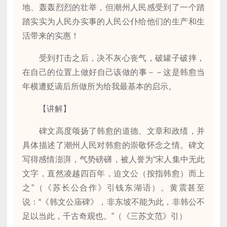
地、轰轰烈烈的壮举，但潮州人民感受到了一个踏
踏实实为人民办实事的人民公仆给他们的生产和生
活带来的实惠！
受到打击之后，决不灰心丧气，破罐子破摔，
在自己的位置上做好自己该做的事－－这是韩愈当
年横遭贬谪后所做所为给我最基本的启示。
【讲解】
碑文高度颂扬了韩愈的道德、文章和政绩，并
具体描述了潮州人民对韩愈的崇敬怀念之情。碑文
写得感情澎湃，气势磅礴，被人誉为“宋人集中无此
文字，直然凌越四百年，迫文公（按指韩愈）而上
之”（《苏长公合作》引钱东湖语）。黄震甚至
说：“《韩文公庙碑》，非东坡不能为此，非韩公不
足以当此，千古奇观也。”（《三苏文范》引）