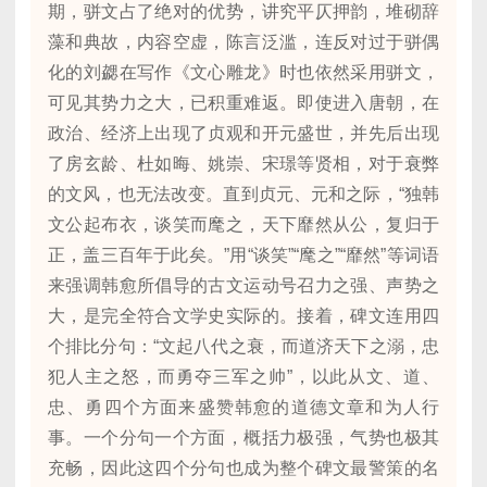
期，骈文占了绝对的优势，讲究平仄押韵，堆砌辞
藻和典故，内容空虚，陈言泛滥，连反对过于骈偶
化的刘勰在写作《文心雕龙》时也依然采用骈文，
可见其势力之大，已积重难返。即使进入唐朝，在
政治、经济上出现了贞观和开元盛世，并先后出现
了房玄龄、杜如晦、姚崇、宋璟等贤相，对于衰弊
的文风，也无法改变。直到贞元、元和之际，“独韩
文公起布衣，谈笑而麾之，天下靡然从公，复归于
正，盖三百年于此矣。”用“谈笑”“麾之”“靡然”等词语
来强调韩愈所倡导的古文运动号召力之强、声势之
大，是完全符合文学史实际的。接着，碑文连用四
个排比分句：“文起八代之衰，而道济天下之溺，忠
犯人主之怒，而勇夺三军之帅”，以此从文、道、
忠、勇四个方面来盛赞韩愈的道德文章和为人行
事。一个分句一个方面，概括力极强，气势也极其
充畅，因此这四个分句也成为整个碑文最警策的名