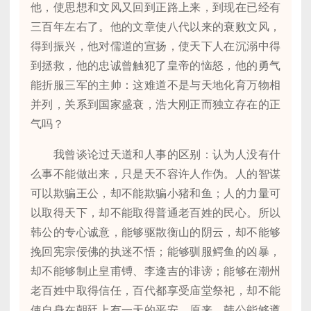
他，使思想和文风又回到正路上来，到现在已经有
三百年左右了。他的文章使八代以来的衰败文风，
得到振兴，他对儒道的宣扬，使天下人在沉溺中得
到拯救，他的忠诚曾触犯了皇帝的恼怒，他的勇气
能折服三军的主帅：这难道不是与天地化育万物相
并列，关系到国家盛衰，浩大刚正而独立存在的正
气吗？
我曾谈论过天道和人事的区别：认为人没有什
么事不能做出来，只是天不容许人作伪。人的智谋
可以欺骗王公，却不能欺骗小猪和鱼；人的力量可
以取得天下，却不能取得普通老百姓的民心。所以
韩公的专心诚意，能够驱散衡山的阴云，却不能够
挽回宪宗佞佛的执迷不悟；能够驯服鳄鱼的凶暴，
却不能够制止皇甫镈、李逢吉的诽谤；能够在潮州
老百姓中取得信任，百代都享受庙堂祭祀，却不能
使自身在朝廷上有一天的平安。原来，韩公能够遵