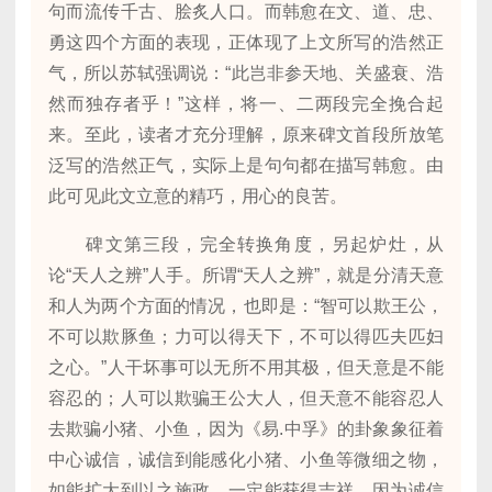
句而流传千古、脍炙人口。而韩愈在文、道、忠、
勇这四个方面的表现，正体现了上文所写的浩然正
气，所以苏轼强调说：“此岂非参天地、关盛衰、浩
然而独存者乎！”这样，将一、二两段完全挽合起
来。至此，读者才充分理解，原来碑文首段所放笔
泛写的浩然正气，实际上是句句都在描写韩愈。由
此可见此文立意的精巧，用心的良苦。
碑文第三段，完全转换角度，另起炉灶，从
论“天人之辨”人手。所谓“天人之辨”，就是分清天意
和人为两个方面的情况，也即是：“智可以欺王公，
不可以欺豚鱼；力可以得天下，不可以得匹夫匹妇
之心。”人干坏事可以无所不用其极，但天意是不能
容忍的；人可以欺骗王公大人，但天意不能容忍人
去欺骗小猪、小鱼，因为《易.中孚》的卦象象征着
中心诚信，诚信到能感化小猪、小鱼等微细之物，
如能扩大到以之施政，一定能获得吉祥，因为诚信