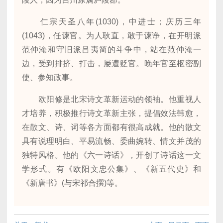
仁宗天圣八年(1030)，中进士；庆历三年
(1043)，任谏官。为人耿直，敢于谏诤，在开明派
范仲淹和守旧派吕夷简的斗争中，站在范仲淹一
边，受到排挤、打击，屡遭贬官。晚年官至枢密副
使、参知政事。
欧阳修是北宋诗文革新运动的领袖。他重视人
才培养，积极推行诗文革新主张，提倡效法韩愈，
在散文、诗、词等各方面都有很高成就。他的散文
具有说理明白、平易流畅、委曲婉转、情文并茂的
独特风格。他的《六一诗话》，开创了诗话这一文
学形式。有《欧阳文忠公集》、《新五代史》和
《新唐书》(与宋祁合撰)等。