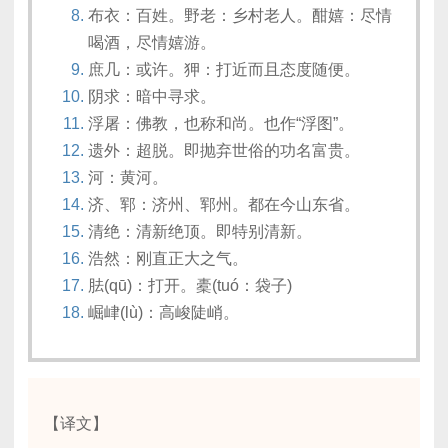
布衣：百姓。野老：乡村老人。酣嬉：尽情
喝酒，尽情嬉游。
庶几：或许。狎：打近而且态度随便。
阴求：暗中寻求。
浮屠：佛教，也称和尚。也作“浮图”。
遗外：超脱。即抛弃世俗的功名富贵。
河：黄河。
济、郓：济州、郓州。都在今山东省。
清绝：清新绝顶。即特别清新。
浩然：刚直正大之气。
胠(qū)：打开。橐(tuó：袋子)
崛峍(lù)：高峻陡峭。
【译文】