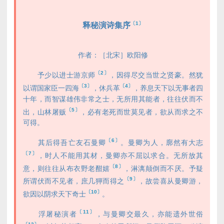
〔1〕
释秘演诗集序
作者：［北宋］欧阳修
〔2〕
予少以进士游京师
，因得尽交当世之贤豪。然犹
〔3〕
〔4〕
以谓国家臣一四海
，休兵革
，养息天下以无事者四
十年，而智谋雄伟非常之士，无所用其能者，往往伏而不
〔5〕
出，山林屠贩
，必有老死而世莫见者，欲从而求之不
可得。
〔6〕
其后得吾亡友石曼卿
。曼卿为人，廓然有大志
〔7〕
，时人不能用其材，曼卿亦不屈以求合。无所放其
〔8〕
意，则往往从布衣野老酣嬉
，淋漓颠倒而不厌。予疑
〔9〕
所谓伏而不见者，庶几狎而得之
，故尝喜从曼卿游，
〔10〕
欲因以阴求天下奇士
。
〔11〕
浮屠秘演者
，与曼卿交最久，亦能遗外世俗