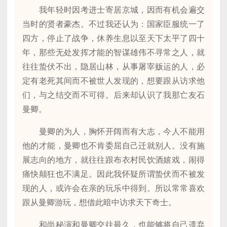
我年轻时因考进士寄居京城，因而有机会遍交
当时的贤者豪杰。不过我还认为：国家臣服统一了
四方，停止了战争，休养生息以至天下太平了四十
年，那些无处发挥才能的智谋雄伟不寻常之人，就
往往蛰伏不出，隐居山林，从事屠宰贩运的人，必
定有老死其间而不被世人发现的，想要跟从访求他
们，与之结交而不可得。后来却认识了我那亡友石
曼卿。
曼卿的为人，胸怀开阔而有大志，今人不能用
他的才能，曼卿也不肯委屈自己迁就别人。没有施
展志向的地方，就往往跟布衣村民饮酒嬉戏，闹得
痛快颠狂也不满足。因此我怀疑所谓蛰伏而不被发
现的人，或许会在亲的玩乐中得到。所以常常喜欢
跟从曼卿游玩，想借此暗中访求天下奇士。
和尚秘演和曼卿交往最久，也能够将自己遗弃