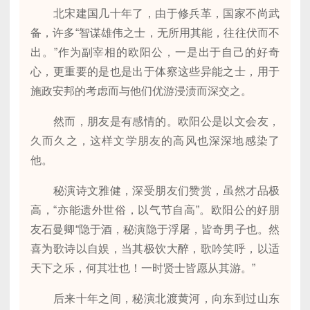
北宋建国几十年了，由于修兵革，国家不尚武
备，许多“智谋雄伟之士，无所用其能，往往伏而不
出。”作为副宰相的欧阳公，一是出于自己的好奇
心，更重要的是也是出于体察这些异能之士，用于
施政安邦的考虑而与他们优游浸渍而深交之。
然而，朋友是有感情的。欧阳公是以文会友，
久而久之，这样文学朋友的高风也深深地感染了
他。
秘演诗文雅健，深受朋友们赞赏，虽然才品极
高，“亦能遗外世俗，以气节自高”。欧阳公的好朋
友石曼卿“隐于酒，秘演隐于浮屠，皆奇男子也。然
喜为歌诗以自娱，当其极饮大醉，歌吟笑呼，以适
天下之乐，何其壮也！一时贤士皆愿从其游。”
后来十年之间，秘演北渡黄河，向东到过山东