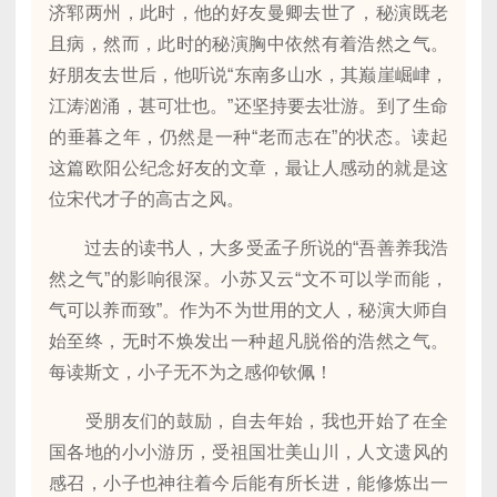
济郓两州，此时，他的好友曼卿去世了，秘演既老
且病，然而，此时的秘演胸中依然有着浩然之气。
好朋友去世后，他听说“东南多山水，其巅崖崛峍，
江涛汹涌，甚可壮也。”还坚持要去壮游。到了生命
的垂暮之年，仍然是一种“老而志在”的状态。读起
这篇欧阳公纪念好友的文章，最让人感动的就是这
位宋代才子的高古之风。
过去的读书人，大多受孟子所说的“吾善养我浩
然之气”的影响很深。小苏又云“文不可以学而能，
气可以养而致”。作为不为世用的文人，秘演大师自
始至终，无时不焕发出一种超凡脱俗的浩然之气。
每读斯文，小子无不为之感仰钦佩！
受朋友们的鼓励，自去年始，我也开始了在全
国各地的小小游历，受祖国壮美山川，人文遗风的
感召，小子也神往着今后能有所长进，能修炼出一