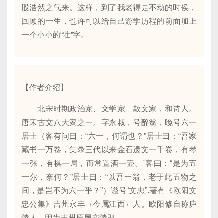
股浩然之气来。这样，到了我老得走不动的时侯，
回顾的一生，也许可以给自己游学历程的前面加上
一个小小的“壮”字。
【作者介绍】
北宋时期政治家、文学家、散文家，和诗人。
唐宋古文八大家之一。字永叔，号醉翁，晚号六一
居士（客有问曰：“六一，何谓也？”居士曰：“吾家
藏书一万卷，集录三代以来金石遗文一千卷，有琴
一张，有棋一局，而常置酒一壶。”客曰：“是为五
一尔，奈何？”居士曰：“以吾一翁，老于此五物之
间，是岂不为六一乎？”）谥号“文忠”.著有《欧阳文
忠公集》吉州永丰（今属江西）人。欧阳修自称庐
陵人，因为吉州原属庐陵郡。