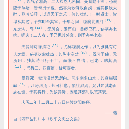
〔12〕
，以气节相高。二人欢然无所间。曼卿隐于酒，秘演
隐于浮屠，皆奇男子也。然喜为歌诗以自娱，当其极饮大
醉，歌吟笑呼，以适天下之乐，何其壮也！一时贤士，皆
〔13〕
愿从其游，予亦时至其室。十年之间，秘演北渡河
，
〔14〕
东之济、郓
，无所合，困而归，曼卿已死，秘演亦老
病。嗟夫！二人者，予乃见其盛衰，则予亦将老矣！
〔15〕
夫曼卿诗辞清绝
，尤称秘演之作，以为雅健有诗
〔16〕
人之意。秘演状貌雄杰，其胸中浩然
。既习于佛，无
所用，独其诗可行于世。而懒不自惜，已老，胠其橐
〔17〕
，尚得三、四百篇，皆可喜者。
曼卿死，秘演漠然无所向。闻东南多山水，其巅崖崛
〔18〕
峍
，江涛汹涌，甚可壮也，欲往游焉。足以知其老而
志在也。于其将行，为叙其诗，因道其盛时以悲其衰。
庆历二年十二月二十八日庐陵欧阳修序。
——选
自《四部丛刊》本《欧阳文忠公文集》