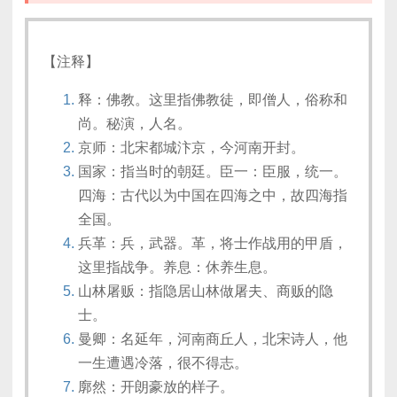
【注释】
释：佛教。这里指佛教徒，即僧人，俗称和
尚。秘演，人名。
京师：北宋都城汴京，今河南开封。
国家：指当时的朝廷。臣一：臣服，统一。
四海：古代以为中国在四海之中，故四海指
全国。
兵革：兵，武器。革，将士作战用的甲盾，
这里指战争。养息：休养生息。
山林屠贩：指隐居山林做屠夫、商贩的隐
士。
曼卿：名延年，河南商丘人，北宋诗人，他
一生遭遇冷落，很不得志。
廓然：开朗豪放的样子。