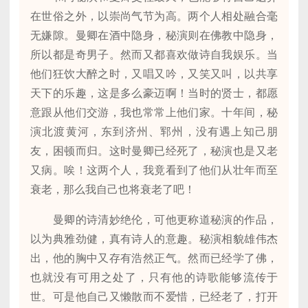
在世俗之外，以崇尚气节为高。两个人相处融合毫
无嫌隙。曼卿在酒中隐身，秘演则在佛教中隐身，
所以都是奇男子。然而又都喜欢做诗自我娱乐。当
他们狂饮大醉之时，又唱又吟，又笑又叫，以共享
天下的乐趣，这是多么豪迈啊！当时的贤士，都愿
意跟从他们交游，我也常常上他们家。十年间，秘
演北渡黄河，东到济州、郓州，没有遇上知己朋
友，困顿而归。这时曼卿已经死了，秘演也是又老
又病。唉！这两个人，我竟看到了他们从壮年而至
衰老，那么我自己也将衰老了吧！
曼卿的诗清妙绝伦，可他更称道秘演的作品，
以为典雅劲健，真有诗人的意趣。秘演相貌雄伟杰
出，他的胸中又存有浩然正气。然而已经学了佛，
也就没有可用之处了，只有他的诗歌能够流传于
世。可是他自己又懒散而不爱惜，已经老了，打开