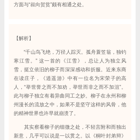
方面与“叔向贺贫”颇有相通之处。
【解析】
“千山鸟飞绝，万径人踪灭。孤舟蓑笠翁，独钓
寒江雪。” 这一首的《江雪》，总让人为独立风
雪，挺立依旧的柳子而深深感动和折服。近来东商
在读庄子，《逍遥游》中有一位名为宋荣子的高
人，“举世誉之而不加劝，举世而非之而不加沮”。
此与柳子独立有着异曲同工之妙。柳子在永州和柳
州漫长的流放之中，如果不是坚守这样的风骨，他
的精神世界也许早就崩溃了。
其实察看柳子的细微之处，不轻言附和而独出
新意，几乎可以说是一以贯之。以《桐叶封弟辩》