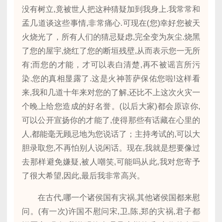
没有树立,竟被世人把这种猜疑加到我身上.我常常和
孟几道谈这些事情,非常痛心.可现在(您)幸好您被天
火烧光了，所有人们的猜忌疑虑,完全变为灰尘.烧黑
了您的屋宇,烧红了您的断垣残壁,从而表示您一无所
有;而您的才能，才可以表白清楚,再不被谣言所污
染.您的真相显露了.这是火神菩萨保佑您啦!这样看
来,我和几道十年来对您的了解,还比不上这次火灾一
个晚上给您造成的好名誉。(以后大家)都会原谅你,
可以公开宣扬你的才能了,使得那些有话藏在心里的
人,都能毫无顾忌地为您说话了；主持考试的,可以大
胆录取您,不再怕别人说闲话。现在,我就是想要像过
去那样避免嫌疑,被人嘲笑,可能吗从此,我对您寄予
了很大希望,因此,最后我非常高兴。
在古代,哪一个诸侯国有灾祸,其他诸侯国都来慰
问。(有一次)许国不慰问宋,卫,陈,郑的灾祸,君子都