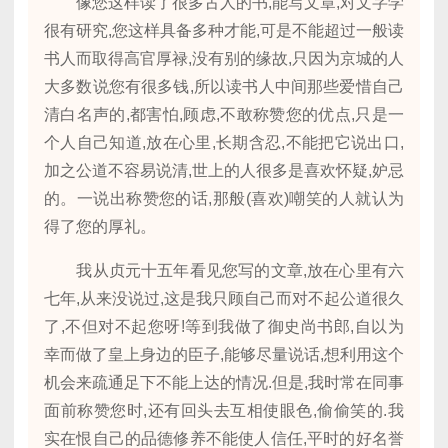
像您这样读了很多古人的书,能写文章,对文字学
很有研究,您这样具备多种才能,可是不能超过一般读
书人而取得高官厚禄,没有别的缘故,只因为京城的人
大多数说您有很多钱,所以读书人中间那些爱惜自己
清白名声的,都害怕,顾虑,不敢称赞您的优点,只是一
个人自己知道,放在心里,长期含忍,不能把它说出口,
加之公道不容易说清,世上的人很多是喜欢怀疑,妒忌
的。一说出称赞您的话,那般(喜欢)嘲笑的人就认为
得了您的厚礼。
我从贞元十五年看见您写的文章,放在心里有六
七年,从来没说过,这是我只顾自己而对不起公道很久
了,不但对不起您呀!等到我做了御史尚书郎,自以为
幸而做了皇上身边的臣子,能够尽量说话,想利用这个
机会来疏通足下不能上达的情况.但是,我时常在同事
面前称赞您时,还有回头去互相使眼色,偷偷笑的.我
实在恨自己的品德修养不能使人信任,平时的好名誉