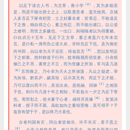
〔4〕
以足下读古人书，为文章，善小学
，其为多能若
是，而进不能出群士之上，以取显贵者，盖无他焉。京城
人多言足下家有积货，士之好廉名者，皆畏忌，不敢道足
下之善，独自得之心，蓄之衔忍，而不能出诸口。以公道
之难明，而世之多嫌也。一出口，则嗤嗤者以为得重赂。
仆自贞元十五年，见足下之文章，蓄之者盖六七年未尝
言。是仆私一身而负公道久矣，非特负足下也。及为御史
〔5〕
尚书郎，自以幸为天子近臣，得奋其舌
，思以发明足
下之郁塞。然时称道于行列，犹有顾视而窃笑者。仆良恨
修己之不亮，素誉之不立，而为世嫌之所加，常与孟几道
〔6〕
言而痛之。乃今幸为天火之所涤荡，凡众之疑虑，举
为灰埃。黔其庐，赭其垣，以示其无有。而足下之才能，
〔7〕
乃可以显白而不污，其实出矣。是祝融、回禄
之相吾
子也。则仆与几道十年之相知，不若兹火一夕之为足下誉
〔8〕
也。宥而彰之，使夫蓄于心者，咸得开其喙
；发策决
科者，授子而不栗。虽欲如向之蓄缩受侮，其可得乎？于
兹吾有望于子，是以终乃大喜也。
古者列国有灾，同位者皆相吊。许不吊灾，君子恶之
〔9〕
。今吾之所陈若是，有以异乎古，故将吊而更以贺