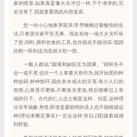
家的情形,如果真是像大水冲过一样,干干净净的,完
全没有了,我就更要因此向您道喜。
您一向小心地奉养双亲,早早晚晚过着愉快的生
活,只希望全家平安无事。现在却有一场大火灾吓坏
了您,同时,调和饮食的工具,也许因此不能供应:我因
此刚一听到这消息就大吃一惊。
一般人都说:“圆满和缺陷互为因果。”得和失不
会一成不变,也许一个人将要大有作为,就开始受到种
种妨碍,种种惊吓,因此有水或火的灾害,有小人们的
怨恨,心身受尽磨炼,不断发生变故,然后能够过上幸
福的日子。古代的仁人志士都是这样。但是,这种理
论非常抽象,奇怪,即使是最聪明的圣人也不能根据这
种(理论来断定事实)一定会这样:所以,(我)接着就感
到怀疑。