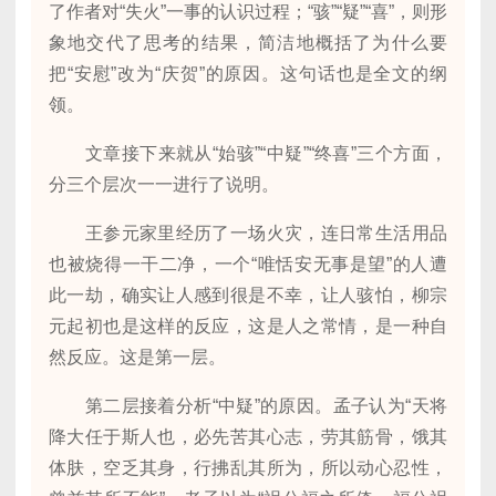
了作者对“失火”一事的认识过程；“骇”“疑”“喜”，则形
象地交代了思考的结果，简洁地概括了为什么要
把“安慰”改为“庆贺”的原因。这句话也是全文的纲
领。
文章接下来就从“始骇”“中疑”“终喜”三个方面，
分三个层次一一进行了说明。
王参元家里经历了一场火灾，连日常生活用品
也被烧得一干二净，一个“唯恬安无事是望”的人遭
此一劫，确实让人感到很是不幸，让人骇怕，柳宗
元起初也是这样的反应，这是人之常情，是一种自
然反应。这是第一层。
第二层接着分析“中疑”的原因。孟子认为“天将
降大任于斯人也，必先苦其心志，劳其筋骨，饿其
体肤，空乏其身，行拂乱其所为，所以动心忍性，