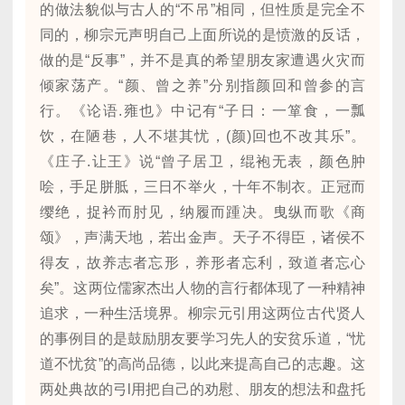
的做法貌似与古人的“不吊”相同，但性质是完全不
同的，柳宗元声明自己上面所说的是愤激的反话，
做的是“反事”，并不是真的希望朋友家遭遇火灾而
倾家荡产。“颜、曾之养”分别指颜回和曾参的言
行。《论语.雍也》中记有“子日：一箪食，一瓢
饮，在陋巷，人不堪其忧，(颜)回也不改其乐”。
《庄子.让王》说“曾子居卫，绲袍无表，颜色肿
哙，手足胼胝，三日不举火，十年不制衣。正冠而
缨绝，捉衿而肘见，纳履而踵决。曳纵而歌《商
颂》，声满天地，若出金声。天子不得臣，诸侯不
得友，故养志者忘形，养形者忘利，致道者忘心
矣”。这两位儒家杰出人物的言行都体现了一种精神
追求，一种生活境界。柳宗元引用这两位古代贤人
的事例目的是鼓励朋友要学习先人的安贫乐道，“忧
道不忧贫”的高尚品德，以此来提高自己的志趣。这
两处典故的弓l用把自己的劝慰、朋友的想法和盘托