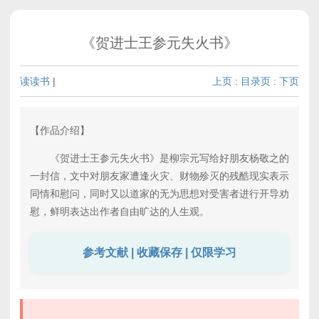
《贺进士王参元失火书》
读读书
|
上页
:
目录页
:
下页
【作品介绍】
《贺进士王参元失火书》是柳宗元写给好朋友杨敬之的
一封信，文中对朋友家遭逢火灾、财物殄灭的残酷现实表示
同情和慰问，同时又以道家的无为思想对受害者进行开导劝
慰，鲜明表达出作者自由旷达的人生观。
参考文献 | 收藏保存 | 仅限学习