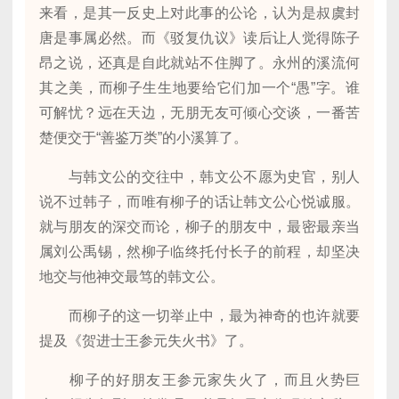
来看，是其一反史上对此事的公论，认为是叔虞封
唐是事属必然。而《驳复仇议》读后让人觉得陈子
昂之说，还真是自此就站不住脚了。永州的溪流何
其之美，而柳子生生地要给它们加一个“愚”字。谁
可解忧？远在天边，无朋无友可倾心交谈，一番苦
楚便交于“善鉴万类”的小溪算了。
与韩文公的交往中，韩文公不愿为史官，别人
说不过韩子，而唯有柳子的话让韩文公心悦诚服。
就与朋友的深交而论，柳子的朋友中，最密最亲当
属刘公禹锡，然柳子临终托付长子的前程，却坚决
地交与他神交最笃的韩文公。
而柳子的这一切举止中，最为神奇的也许就要
提及《贺进士王参元失火书》了。
柳子的好朋友王参元家失火了，而且火势巨