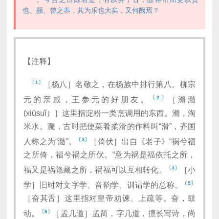
也。颜、曾之养，其为乐也大矣，又何阙焉？
【注释】
〔1〕
［杨八］名敬之，在杨族中排行第八。柳宗
〔2〕
元的亲戚，王参元的好朋友。
［滫瀡
(xiūsuǐ）］这里指淀粉一类烹调用的东西。滫，淘
米水。瀡，古时把使菜肴柔滑的作料叫“滑”，齐国
〔3〕
人称之为“瀡”。
［倚伏］出自《老子》“祸兮福
之所倚，福兮祸之所伏。”意为祸是福依托之所，
〔4〕
福又是祸隐藏之所，祸福可以互相转化。
［小
〔5〕
学］旧时对文字学、音韵学、训诂学的总称。
［奋其舌］这里指对皇帝劝谏、上疏等。奋，鼓
〔6〕
动。
［孟几道］孟简，字几道，擅长写诗，尚