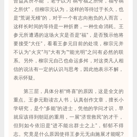
曾益其所不能”，老子以为“祸兮福之所倚，福兮祸
之所伏”，但柳宗元认为，这样的等待过于长久，也
是“荒诞无稽”的，对于一个有志向抱负的人而言，
这样长时间的等待是一种折磨，一种生命消耗。王
参元所遭遇的这场火灾是否是“福”，是否预示他将
要接受“大任”，看看王参元目前的处境，柳宗元并
不认为“火灾”与“大有为”“能光明”之问有必然的联
系。另外，柳宗元自己也命运多舛，对这类凡人相
信的说法有一定的认识与思考，因此他表示不解，
表示怀疑。
第三层，具体分析“终喜”的原因，这是全文的
重点。王参元勤读古人书，认真创作文章，擅长小
学研究，是个“多能”的进士，凭他的学问才识，早
就应该得到朝廷的重用，一展“济世救民”的才干，
但到如今依旧是“进不能出群士之上”，郁郁不得
志。究竟是什么原因使得王参元无由施展才能呢?