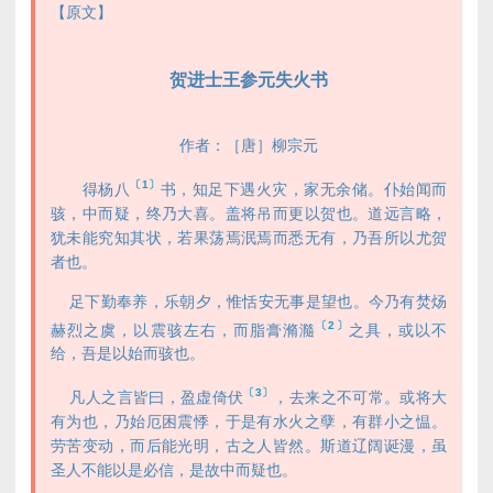
【原文】
贺进士王参元失火书
作者：［唐］柳宗元
〔1〕
得杨八
书，知足下遇火灾，家无余储。仆始闻而
骇，中而疑，终乃大喜。盖将吊而更以贺也。道远言略，
犹未能究知其状，若果荡焉泯焉而悉无有，乃吾所以尤贺
者也。
足下勤奉养，乐朝夕，惟恬安无事是望也。今乃有焚炀
〔2〕
赫烈之虞，以震骇左右，而脂膏滫瀡
之具，或以不
给，吾是以始而骇也。
〔3〕
凡人之言皆曰，盈虚倚伏
，去来之不可常。或将大
有为也，乃始厄困震悸，于是有水火之孽，有群小之愠。
劳苦变动，而后能光明，古之人皆然。斯道辽阔诞漫，虽
圣人不能以是必信，是故中而疑也。