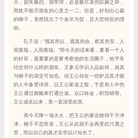
大，损失极烈。按常理，必是极尽哀伤叹婉之辞，
而犹不能尽朋友的心意之一二。但是，好别出心裁
的柳子，竟然找出了个改吊为贺，且大贺特贺的理
由。
孔子说：“视其所以，观其所由，察其所安，人
焉廋哉，人焉廋哉。”用今天的话来看，要看一个人
的好坏，最重要的是要考察他的生活圈子，他平常
结交些什么样的朋友。王参元学识人品如何，就其
与柳子的深交可知也。但王公却在一些妒忌其才能
的人中备受诽谤。以王公家道之殷，于是有人中伤
王公通过贿赂来打通仕途。众口铄金，积毁销骨。
王公成名以来，竟一直深受此害。
而今天降一场大火，把王公的家业烧得干干净
净，柳子不悲而喜，王公从此就不会再受此污蔑之
苦，而以自己的真才实学以计短长了。