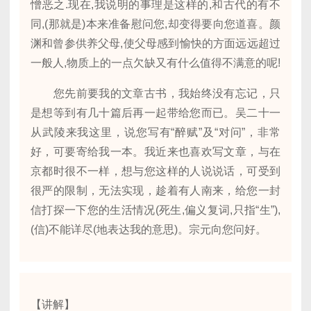
憎恶之.现在,我说明的事理是这样的,和古代的有不
同,(那就是)本来准备慰问您,却变得要向您道喜。颜
渊和曾参供养父母,使父母感到愉快的方面远远超过
一般人,物质上的一点欠缺又有什么值得不满意的呢!
您先前要我的文章古书，我始终没有忘记，只
是想等到有几十篇后再一起带给您而已。吴二十一
从武陵来我这里，说您写有“醉赋”及“对问”，非常
好，可要寄给我一本。我近来也喜欢写文章，与在
京都时很不一样，想与您这样的人说说话，可受到
很严的限制，无法实现，趁着有人南来，给您一封
信打探一下您的生活情况(死生,偏义复词,只指“生”),
(信)不能详尽(地表达我的意思)。宗元向您问好。
【讲解】