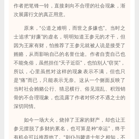
作者把笔锋一转，直接刺向不合理的社会现象，渐
次展露行文的真正用意。
原来，“公道之难明，而世之多嫌也”。当时之
士追求“好廉”的虚名，明明知道王参元的才干，但
因为王家有财，怕推荐了王参元就被人说是接受了
贿赂，从而影响自己的名誉仕途。作者自责自己也
不能免俗，虽然担任“天子近臣”，也怕别人“窃笑”，
所以，心里虽然对这样的现象表示不满，但也只
是“痛”而已，只能表示无奈。这从一个侧面反映了
当时社会贿赂公行、猜忌横行、俗见混乱、积毁销
骨的不合理现象，也流露了作者对怀才不遇之士的
深切同情。
如今一场大火，烧掉了王家的财产，却也让王
参元摆脱了多财的累名，也可算是种“幸运”，终于
有机会可以推荐他了。“则仆与畿道十年之相知，不