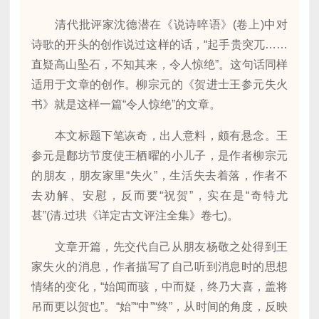
清代批评家沈德潜在《说诗啐语》(卷上)中对
诗歌的开头的创作说过这样的话，“起手贵突兀……
直疑高山坠石，不知其来，令人惊绝”。这句话同样
适用于文章的创作。柳宗元的《贺进士王参元失火
书》就是这样一篇“令人惊绝”的文章。
本文标题下笔诙奇，出人意料，颇有悬念。王
参元是鄜坊节度使王栖曜的小儿子，是作者柳宗元
的朋友，朋友家里“失火”，生活失去着落，作者不
去劝解、安慰，反而要“祝贺”，实在是“奇特尤
甚”(清.过珙《详定古文评注全集》卷七)。
文章开篇，先交代自己从朋友杨敬之处得到王
家失火的消息，作者描写了自己听到消息时的思想
情绪的变化，“始闻而骇，中而疑，终乃大喜，盖将
吊而更以贺也”。“始”“中”“终”，从时间的角度，反映