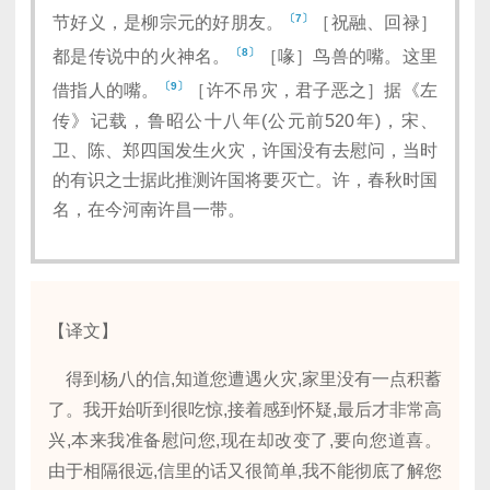
〔7〕
节好义，是柳宗元的好朋友。
［祝融、回禄］
〔8〕
都是传说中的火神名。
［喙］鸟兽的嘴。这里
〔9〕
借指人的嘴。
［许不吊灾，君子恶之］据《左
传》记载，鲁昭公十八年(公元前520年)，宋、
卫、陈、郑四国发生火灾，许国没有去慰问，当时
的有识之士据此推测许国将要灭亡。许，春秋时国
名，在今河南许昌一带。
【译文】
得到杨八的信,知道您遭遇火灾,家里没有一点积蓄
了。我开始听到很吃惊,接着感到怀疑,最后才非常高
兴,本来我准备慰问您,现在却改变了,要向您道喜。
由于相隔很远,信里的话又很简单,我不能彻底了解您