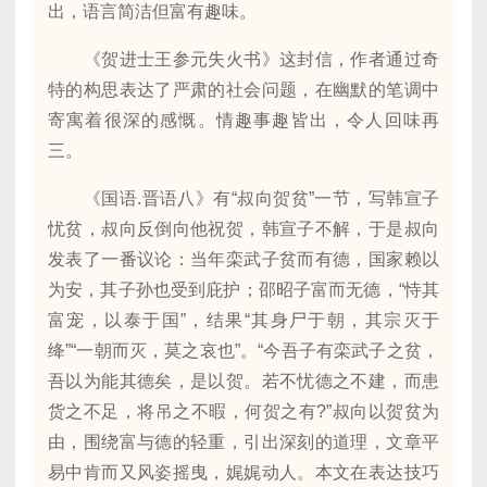
出，语言简洁但富有趣味。
《贺进士王参元失火书》这封信，作者通过奇
特的构思表达了严肃的社会问题，在幽默的笔调中
寄寓着很深的感慨。情趣事趣皆出，令人回味再
三。
《国语.晋语八》有“叔向贺贫”一节，写韩宣子
忧贫，叔向反倒向他祝贺，韩宣子不解，于是叔向
发表了一番议论：当年栾武子贫而有德，国家赖以
为安，其子孙也受到庇护；邵昭子富而无德，“恃其
富宠，以泰于国”，结果“其身尸于朝，其宗灭于
绛”“一朝而灭，莫之哀也”。“今吾子有栾武子之贫，
吾以为能其德矣，是以贺。若不忧德之不建，而患
货之不足，将吊之不暇，何贺之有?”叔向以贺贫为
由，围绕富与德的轻重，引出深刻的道理，文章平
易中肯而又风姿摇曳，娓娓动人。本文在表达技巧