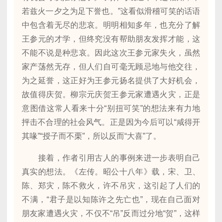
若兹火一夕之为足下誉也。”这看似滑稽可笑的话语
中包含着无尽的悲哀。明明相知多年，也充分了解
王参元的才学，但终究没有帮助朋友发挥才能，这
不能不说是种悲哀。因此这次王参元家失火，虽然
家产荡然无存，但人们自可毫无顾忌地与他交往，
为之延誉，这正好为王参元扬名提供了大好机会，
故值得庆贺。柳宗元庆贺王参元家遭遇火灾，正是
意图借这常人看来十分“别扭可笑”的想法来有力地
抨击不合理的社会风气。正是因为今后可以“咸得开
其喙”“授子而不栗”，所以反而“大喜”了。
接着，作者引用古人的事例来进一步表明自己
真实的想法。《左传。昭公十八年》载，宋、卫、
陈、郑灾，陈不救火，许不吊灾，这引起了人们的
不满，“君子是以知陈许之先亡也”，现在自己面对
朋友家遭遇火灾，不仅不“吊”反而过分地“贺”，这样