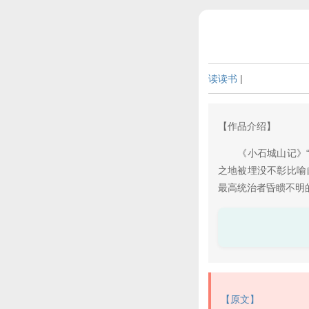
读读书
|
【作品介绍】
《小石城山记》“永
之地被埋没不彰比喻
最高统治者昏瞆不明
【原文】