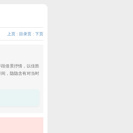
上页
:
目录页
:
下页
半段借景抒情，以佳胜
行间，隐隐含有对当时