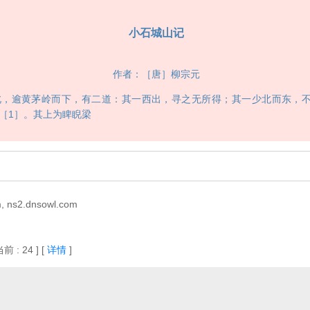
小石城山记
作者：［唐］柳宗元
逾黄茅岭而下，有二道：其一西出，寻之无所得；其一少北而东，不
［1］。其上为睥睨梁
 ns2.dnsowl.com
当前 : 24 ]
[
详情
]