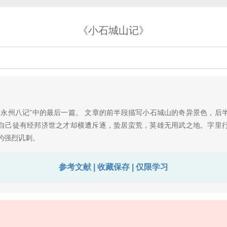
《小石城山记》
州八记”中的最后一篇。 文章的前半段描写小石城山的奇异景色，后
自己徒有经邦济世之才却横遭斥逐，蛰居蛮荒，英雄无用武之地。字里
的强烈讥刺。
参考文献 | 收藏保存 | 仅限学习