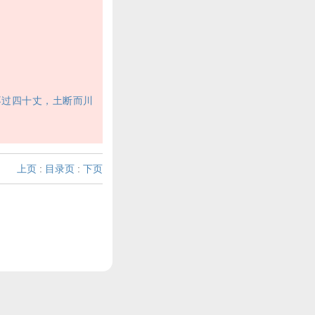
过四十丈，土断而川
上页
:
目录页
:
下页