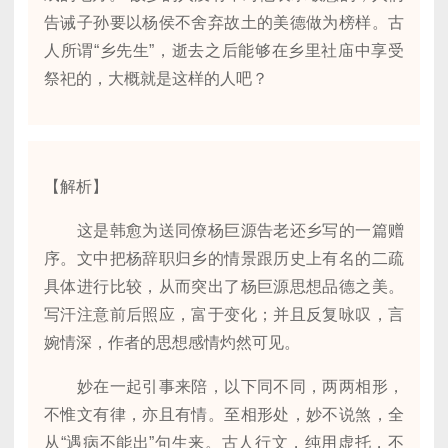
告诫子孙要以杨侯不舍弃故土的美德做为榜样。古
人所谓“乡先生”，逝去之后能够在乡里社庙中享受
祭祀的，大概就是这样的人吧？
【解析】
这是韩愈为送同僚杨巨源告老还乡写的一篇赠
序。文中把杨辞职归乡的情景跟历史上有名的二疏
具体进行比较，从而突出了杨巨源思想品德之美。
写汗注意前后照应，富于变化；并且反复咏叹，言
婉情深，作者的思想感情灼然可见。
妙在一起引事来陪，以下同不同，两两相形，
不惟文有律，亦且有情。至相形处，妙不说煞，全
从“遇病不能出”句生来。古人行文，纯用虚托，不