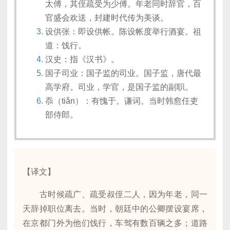
太傅，其侄疏受为少傅。年老同时辞官，百
官盛会欢送，封建时代传为美谈。
设供张：即设供帐。陈设帐度举行酒宴。祖
道：饯行。
汉史：指《汉书》。
国子司业：国子监的司业。国子监，唐代最
高学府。司业，学官，是国子监的副职。
忝（tiǎn）：有愧于。谦词。当时韩愈任吏
部侍郎。
【译文】
古时候疏广、疏受叔侄二人，因为年老，同一
天辞掉职位离去。当时，朝廷中的公卿摆设宴席，
在京都门外为他们饯行，车驾有数百辆之多；道路