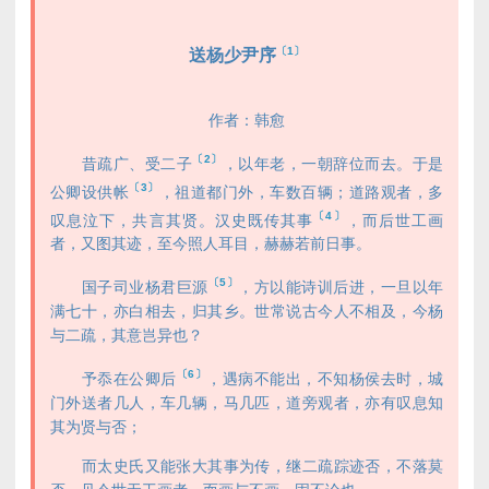
〔1〕
送杨少尹序
作者：韩愈
〔2〕
昔疏广、受二子
，以年老，一朝辞位而去。于是
〔3〕
公卿设供帐
，祖道都门外，车数百辆；道路观者，多
〔4〕
叹息泣下，共言其贤。汉史既传其事
，而后世工画
者，又图其迹，至今照人耳目，赫赫若前日事。
〔5〕
国子司业杨君巨源
，方以能诗训后进，一旦以年
满七十，亦白相去，归其乡。世常说古今人不相及，今杨
与二疏，其意岂异也？
〔6〕
予忝在公卿后
，遇病不能出，不知杨侯去时，城
门外送者几人，车几辆，马几匹，道旁观者，亦有叹息知
其为贤与否；
而太史氏又能张大其事为传，继二疏踪迹否，不落莫