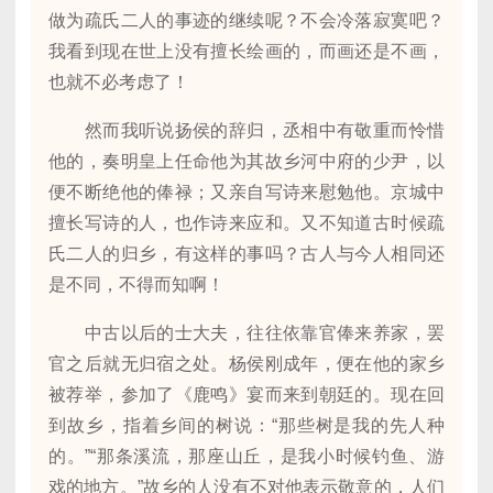
做为疏氏二人的事迹的继续呢？不会冷落寂寞吧？
我看到现在世上没有擅长绘画的，而画还是不画，
也就不必考虑了！
然而我听说扬侯的辞归，丞相中有敬重而怜惜
他的，奏明皇上任命他为其故乡河中府的少尹，以
便不断绝他的俸禄；又亲自写诗来慰勉他。京城中
擅长写诗的人，也作诗来应和。又不知道古时候疏
氏二人的归乡，有这样的事吗？古人与今人相同还
是不同，不得而知啊！
中古以后的士大夫，往往依靠官俸来养家，罢
官之后就无归宿之处。杨侯刚成年，便在他的家乡
被荐举，参加了《鹿鸣》宴而来到朝廷的。现在回
到故乡，指着乡间的树说：“那些树是我的先人种
的。”“那条溪流，那座山丘，是我小时候钓鱼、游
戏的地方。”故乡的人没有不对他表示敬意的，人们