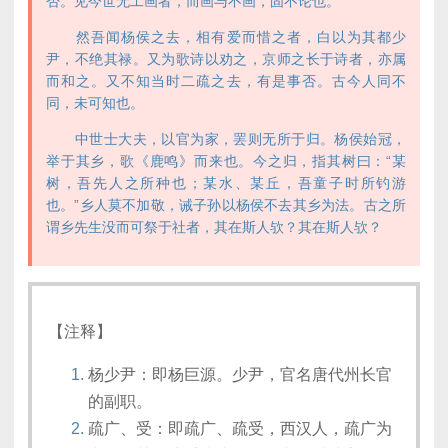
否。见今世无工画者，而画与不画，固不论也。
然吾闻杨侯之去，相有爱而惜之者，白以为其都少
尹，不绝其禄。又为歌诗以劝之，京师之长于诗者，亦属
而和之。又不知当时二疏之去，有是事否。古今人同不
同，未可知也。
中世士大夫，以官为家，罢则无所于归。杨侯始冠，
举于其乡，歌《鹿鸣》而来也。今之归，指其树曰：“某
树，吾先人之所种也；某水、某丘，吾童子时所钓游
也。”乡人莫不加敬，诫子孙以杨侯不去其乡为法。古之所
谓乡先生没而可祭于社者，其在斯人欤？其在斯人欤？
【注释】
杨少尹：即杨巨源。少尹，官名唐代州长官
的副职。
疏广、受：即疏广、疏受，西汉人，疏广为