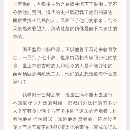
上旁观的，有很多人为之感叹并流下了眼泪，无不
称赞他们贤明。汉代的史书既记载了他们的事迹，
而后世擅长绘画的人，又画下了他们的形象，到今
天依然光彩照人，清清楚楚的仿佛是前不久发生的
事情。
国子监司业杨巨源，正以他善于写诗来教育学
生，一旦到了七十岁，也禀白丞相离职回归他的故
乡。世上常说古时的人和现今的人是不能并论的，
而今杨巨源与疏氏二人，他们的思想难道有什么差
异吗？
我攀附于公卿之末，恰逢生病不能出去送行。
不知道杨少尹走的时候，都城门外送行的有多少
人？车有多少辆？马有多少匹？道边的旁观者，也
有为他的行为感叹，知道他是贤者的，还是没有
呢？而史官能不能铺张渲染他的事迹，写成传记以