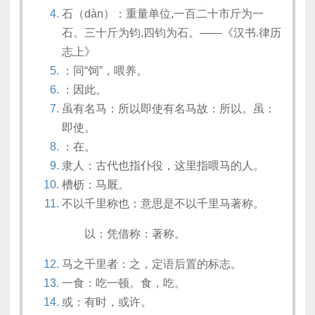
石（dàn）：重量单位,一百二十市斤为一
石。三十斤为钧,四钧为石。——《汉书.律历
志上》
：同“饲”，喂养。
：因此。
虽有名马：所以即使有名马故：所以。虽：
即使。
：在。
隶人：古代也指仆役，这里指喂马的人。
槽枥：马厩。
不以千里称也：意思是不以千里马著称。
以：凭借称：著称。
马之千里者：之，定语后置的标志。
一食：吃一顿。食，吃。
或：有时，或许。