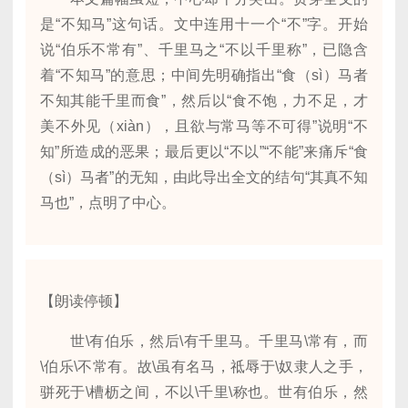
是“不知马”这句话。文中连用十一个“不”字。开始
说“伯乐不常有”、千里马之“不以千里称”，已隐含
着“不知马”的意思；中间先明确指出“食（sì）马者
不知其能千里而食”，然后以“食不饱，力不足，才
美不外见（xiàn），且欲与常马等不可得”说明“不
知”所造成的恶果；最后更以“不以”“不能”来痛斥“食
（sì）马者”的无知，由此导出全文的结句“其真不知
马也”，点明了中心。
【朗读停顿】
世\有伯乐，然后\有千里马。千里马\常有，而
\伯乐\不常有。故\虽有名马，祗辱于\奴隶人之手，
骈死于\槽枥之间，不以\千里\称也。世有伯乐，然