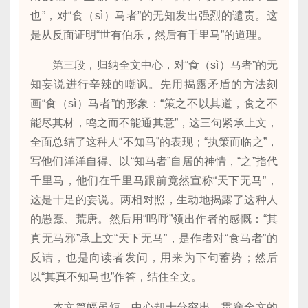
也”，对“食（sì）马者”的无知发出强烈的谴责。这
是从反面证明“世有伯乐，然后有千里马”的道理。
第三段，归纳全文中心，对“食（sì）马者”的无
知妄说进行辛辣的嘲讽。先用揭露矛盾的方法刻
画“食（sì）马者”的形象：“策之不以其道，食之不
能尽其材，鸣之而不能通其意”，这三句紧承上文，
全面总结了这种人“不知马”的表现；“执策而临之”，
写他们洋洋自得、以“知马者”自居的神情，“之”指代
千里马，他们在千里马跟前竟然宣称“天下无马”，
这是十足的妄说。两相对照，生动地揭露了这种人
的愚蠢、荒唐。然后用“呜呼”领出作者的感慨：“其
真无马邪”承上文“天下无马”，是作者对“食马者”的
反诘，也是向读者发问，用来为下句蓄势；然后
以“其真不知马也”作答，结住全文。
本文篇幅虽短，中心却十分突出。贯穿全文的