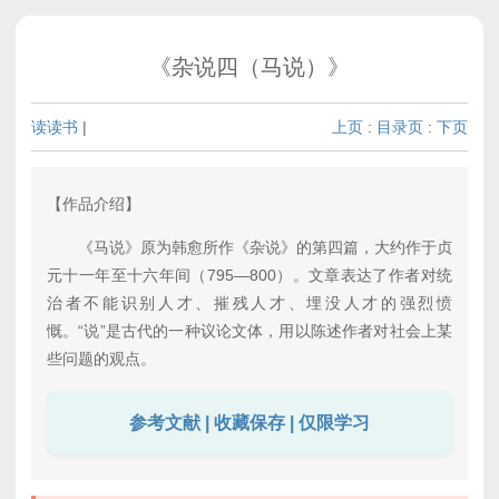
《杂说四（马说）》
读读书
|
上页
:
目录页
:
下页
【作品介绍】
《马说》原为韩愈所作《杂说》的第四篇，大约作于贞
元十一年至十六年间（795—800）。文章表达了作者对统
治者不能识别人才、摧残人才、埋没人才的强烈愤
慨。“说”是古代的一种议论文体，用以陈述作者对社会上某
些问题的观点。
参考文献 | 收藏保存 | 仅限学习