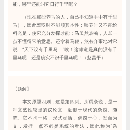
能，哪里还能叫它日行千里呢？
（现在那些养马的人，自己不知道手中有千里
马），因此驾驭时不能顺其本性；喂养时又不能给
料充足，使它充分发挥才能；马虽然哀鸣，人却一
点不懂得它的意思。还拿着马鞭，煞有介事地对它
说：“天下没有千里马！”唉！这难道是真的没有千
里马呢，还是确实不识千里马呢！（赵昌平）
【题解】
本文原题四则，这是第四则。所谓杂说，是一
种文艺性较强的议论文，近似于现代的杂感、随
笔。它不拘一格，形式灵活，偶感于心，发而为
文，发抒一点不必是系统的看法，因此称为“杂