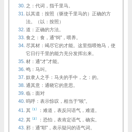
之：代词，指千里马。
以其道：按照（驱使千里马的）正确的方
法。（以：按照）
道：正确的方法。
食之：食，通“饲”，喂养。
尽其材：竭尽它的才能。这里指喂饱马，使
它日行千里的能力充分发挥出来。
材：通“才”才能。
鸣：马叫。
奴隶人之手：马夫的手中，之：的。
通其意：通晓它的意思。
临：面对
呜呼：表示惊叹，相当于“唉”。
〔1〕
其
：难道，表反问语气，难道。
〔2〕
其
：恐怕，表肯定语气，确实。
邪：通“耶”，表示疑问的语气词。