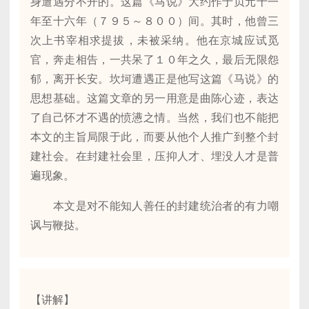
身遭遇分不开的。这篇《马说》大约作于贞元十一
年至十六年（７９５～８００）间。其时，他曾三
次上书宰相求提拔，未被采纳。他在京城应试觅
官，奔走相告，一共呆了１０年之久，最后无限怨
郁，离开长安。坎坷遭遇正是他写这篇《马说》的
思想基础。这篇文章的另一用意是曲陈心迹，表达
了自己怀才不遇的愤懑之情。当然，我们也不能把
本文的主旨局限于此，而要从他个人推广到整个封
建社会。在封建社会里，压抑人才、埋没人才是普
遍现象。
本文是对不能知人善任的封建统治者的有力嘲
讽与鞭挞。
【讲解】