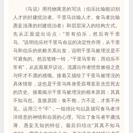
《马说》用托物寓意的写法（伯乐比喻能识别
人才的封建统治者。千里马比喻人才。食马者比喻
愚妄浅薄的封建统治者）和层层深入的结构方式。
先从正面提出论点：“世有伯乐，然后有千里
马。”说明伯乐对千里马命运的决定性作用，从千里
马和伯乐的依赖关系出发，说明千里马被埋没是不
可避免的。然后笔锋一转，“千里马常有，而伯乐不
常有”，从反面展开议论。流露出作者愤世嫉俗之意
与怀才不遇的感慨。接着又描绘了千里马被埋没的
具体情形，这也是千里马终身受屈辱直至含悲死去
的历史。接着揭示千里马被埋没的根本原因：其真
不知马也。直接原因：食不饱，力不足，才美不外
见。运用三个“不”，一组排比句以及描写食马者洋
洋得意的神情和自居的心理。写出了食马者平庸浅
薄、愚妄无知的特征。最后归结出“其真不知马