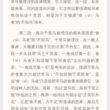
里马被埋没的具体情形，引人深思。这一段，从全
篇来看，目的是提出问题；它之所以要强调知马者
惟伯乐这个意思，则是为下文揭露“食（sì）马
者”的“不知马”张本。
第二段，揭示千里马被埋没的根本原因是“食
（sì）马者”的“不知马”。千里马被埋没，在一般人
看来，大概要归咎于它的才美“不外见”。因此，本
段一开头就用“马之千里者，一食或尽粟一石，食
（sì）马者不知其能千里而食也”点出问题的要
害。“一食或尽粟一石”是夸张的说法，强调千里马
的食量大大超过常马；“不知其能千里而食”，是
说“食（sì）马者”只是按照常马的食量来喂养它，说
明这种人的无知。接着，先以“是马也，虽有千里之
能”作低回之势；再用一组排比句揭示这“才美不外
见”，正是“食不饱，力不足”所造成的恶果；最后又
用反诘句“且欲与常马等不可得，安求其能千里