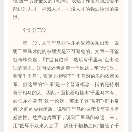
也”这一贯穿全文的中心句。表达了作者对统治者不
能识别人才、摧残人才、埋没人才的强烈愤慨的发
泄。
全文分三段
第一段，从千里马对伯乐的依赖关系出发，说
明千里马才能的被埋没是不可避免的。文章一开篇
就奇峰突起，用“世有伯乐，然后有千里马”点出论
证的前提。这句话还包含着一个反题，即“无伯乐，
则无千里马”，实际上指明了千里马对伯乐的依赖关
系。但这里的“伯乐”是一个普遍概念，指的是特别
善于相马的人。因此下面接着就提出“千里马常有，
而伯乐不常有”这一论断，突出了这“常有”和“不常
有”之间的尖锐矛盾，说明千里马的被埋没简直具有
必然性。然后趁势而下，说到千里马的命运上来，
用“祗辱于奴隶人之手，骈死于槽枥之间”描绘了千