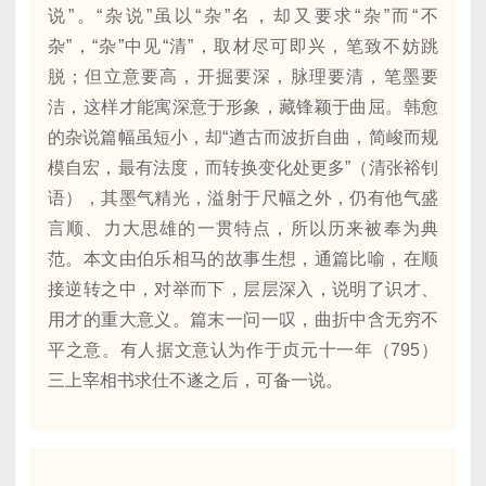
说”。“杂说”虽以“杂”名，却又要求“杂”而“不
杂”，“杂”中见“清”，取材尽可即兴，笔致不妨跳
脱；但立意要高，开掘要深，脉理要清，笔墨要
洁，这样才能寓深意于形象，藏锋颖于曲屈。韩愈
的杂说篇幅虽短小，却“遒古而波折自曲，简峻而规
模自宏，最有法度，而转换变化处更多”（清张裕钊
语），其墨气精光，溢射于尺幅之外，仍有他气盛
言顺、力大思雄的一贯特点，所以历来被奉为典
范。本文由伯乐相马的故事生想，通篇比喻，在顺
接逆转之中，对举而下，层层深入，说明了识才、
用才的重大意义。篇末一问一叹，曲折中含无穷不
平之意。有人据文意认为作于贞元十一年（795）
三上宰相书求仕不遂之后，可备一说。