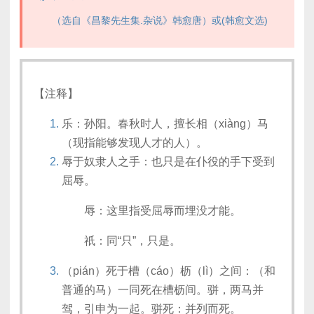
（选自《昌黎先生集.杂说》韩愈唐）或(韩愈文选)
【注释】
乐：孙阳。春秋时人，擅长相（xiàng）马
（现指能够发现人才的人）。
辱于奴隶人之手：也只是在仆役的手下受到
屈辱。
辱：这里指受屈辱而埋没才能。
祇：同“只”，只是。
（pián）死于槽（cáo）枥（lì）之间：（和
普通的马）一同死在槽枥间。骈，两马并
驾，引申为一起。骈死：并列而死。