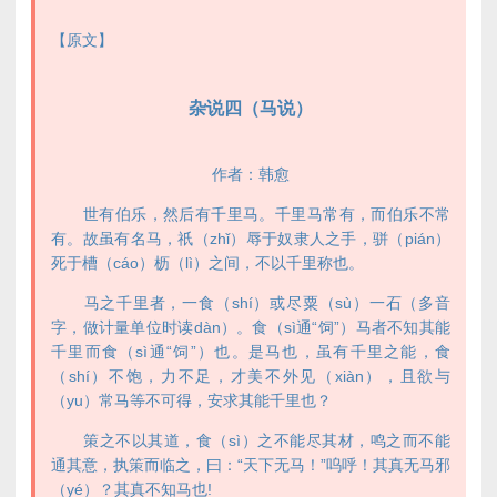
【原文】
杂说四（马说）
作者：韩愈
世有伯乐，然后有千里马。千里马常有，而伯乐不常
有。故虽有名马，祇（zhǐ）辱于奴隶人之手，骈（pián）
死于槽（cáo）枥（lì）之间，不以千里称也。
马之千里者，一食（shí）或尽粟（sù）一石（多音
字，做计量单位时读dàn）。食（sì通“饲”）马者不知其能
千里而食（sì通“饲”）也。是马也，虽有千里之能，食
（shí）不饱，力不足，才美不外见（xiàn），且欲与
（yu）常马等不可得，安求其能千里也？
策之不以其道，食（sì）之不能尽其材，鸣之而不能
通其意，执策而临之，曰：“天下无马！”呜呼！其真无马邪
（yé）？其真不知马也!