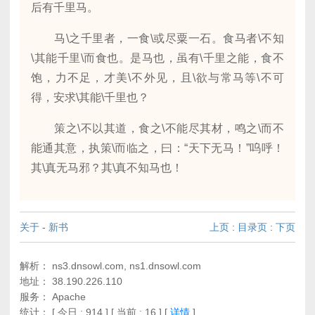
后有千里马。
马\之千里者，一食\或尽粟一石。食马者\不知
\其能千里\而食也。是马也，虽有\千里之能，食不
饱，力不足，才美\不外见，且\欲与常马等\不可
得，安求\其能\千里也？
策之\不以其道，食之\不能尽其材，鸣之\而不
能通其意，执策\而临之，曰：“天下无马！”呜呼！
其\真无马邪？其\真不知马也！
关于
-
新书
上页
:
目录页
:
下页
解析： ns3.dnsowl.com, ns1.dnsowl.com
地址： 38.190.226.110
服务： Apache
统计：
[ 今日 : 914 ] [ 当前 : 16 ]
[
详情
]