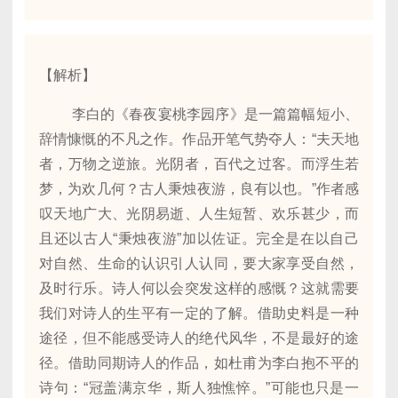
【解析】
李白的《春夜宴桃李园序》是一篇篇幅短小、
辞情慷慨的不凡之作。作品开笔气势夺人：“夫天地
者，万物之逆旅。光阴者，百代之过客。而浮生若
梦，为欢几何？古人秉烛夜游，良有以也。”作者感
叹天地广大、光阴易逝、人生短暂、欢乐甚少，而
且还以古人“秉烛夜游”加以佐证。完全是在以自己
对自然、生命的认识引人认同，要大家享受自然，
及时行乐。诗人何以会突发这样的感慨？这就需要
我们对诗人的生平有一定的了解。借助史料是一种
途径，但不能感受诗人的绝代风华，不是最好的途
径。借助同期诗人的作品，如杜甫为李白抱不平的
诗句：“冠盖满京华，斯人独憔悴。”可能也只是一