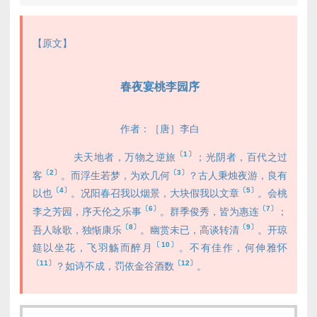
【原文】
春夜宴桃李园序
作者：［唐］李白
〔1〕
夫天地者，万物之逆旅
；光阴者，百代之过
〔2〕
〔3〕
客
。而浮生若梦，为欢几何
？古人秉烛夜游，良有
〔4〕
〔5〕
以也
。况阳春召我以烟景，大块假我以文章
。会桃
〔6〕
〔7〕
李之芳园，序天伦之乐事
。群季俊秀，皆为惠连
；
〔8〕
〔9〕
吾人咏歌，独惭康乐
。幽赏未已，高谈转清
。开琼
〔10〕
筵以坐花，飞羽觞而醉月
。不有佳作，何伸雅怀
〔11〕
〔12〕
？如诗不成，罚依金谷酒数
。