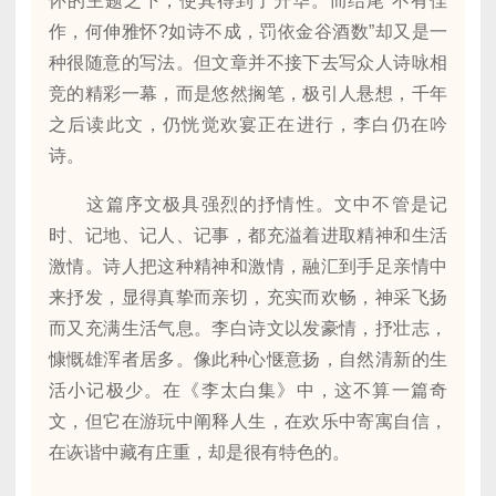
怀的主题之下，使其得到了升华。而结尾“不有佳
作，何伸雅怀?如诗不成，罚依金谷酒数”却又是一
种很随意的写法。但文章并不接下去写众人诗咏相
竞的精彩一幕，而是悠然搁笔，极引人悬想，千年
之后读此文，仍恍觉欢宴正在进行，李白仍在吟
诗。
这篇序文极具强烈的抒情性。文中不管是记
时、记地、记人、记事，都充溢着进取精神和生活
激情。诗人把这种精神和激情，融汇到手足亲情中
来抒发，显得真挚而亲切，充实而欢畅，神采飞扬
而又充满生活气息。李白诗文以发豪情，抒壮志，
慷慨雄浑者居多。像此种心惬意扬，自然清新的生
活小记极少。在《李太白集》中，这不算一篇奇
文，但它在游玩中阐释人生，在欢乐中寄寓自信，
在诙谐中藏有庄重，却是很有特色的。