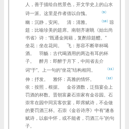
人，善于描绘自然景色，开文学史上的山水
〔9〕
诗一派。这里是作者借以自愧。
〔10〕
幽：沉静，安闲。 清：清雅。
琼
筵：比喻珍美的筵席。南朝齐谢眺《始出尚
书省》诗：“既通金闺籍，复酌琼筵醴。”
坐花：坐在花间。 飞：形容不断举杯喝
酒。 羽觞：古代喝酒用的两边有耳的杯
子。 醉月：即醉于月下，中间省去介
〔11〕
词“于”。上一句的“坐花”结构相同。
〔12〕
伸：抒发。 雅怀：高雅的情怀。
依：按照，根据。 金谷酒数，泛指宴会上
罚酒的杯数。晋朝富豪石崇家有金谷园。石
崇常在园中同宾客饮宴，即席赋诗，不会做
的要罚酒三杯。石崇《金谷诗序》中有“遂各
赋诗，以叙中怀，或不能者，罚酒三斗”的句
子。