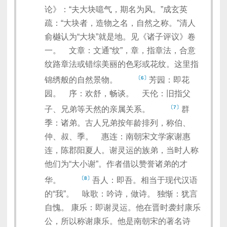
论》：“夫大块噫气，期名为风。”成玄英
疏：“大块者，造物之名，自然之称。”清人
俞樾认为“大块”就是地。见《诸子评议》卷
一。 文章：文通“纹”，章，指章法，合意
纹路章法或错综美丽的色彩或花纹。这里指
〔6〕
锦绣般的自然景物。
芳园：即花
园。 序：欢舒，畅谈。 天伦：旧指父
〔7〕
子、兄弟等天然的亲属关系。
群
季：诸弟。古人兄弟按年龄排列，称伯、
仲、叔、季。 惠连：南朝宋文学家谢惠
连，陈郡阳夏人。谢灵运的族弟，当时人称
他们为“大小谢”。作者借以赞誉诸弟的才
〔8〕
华。
吾人：即吾。相当于现代汉语
的“我”。 咏歌：吟诗，做诗。 独惭：犹言
自愧。 康乐：即谢灵运。他在晋时袭封康乐
公，所以称谢康乐。他是南朝宋的著名诗