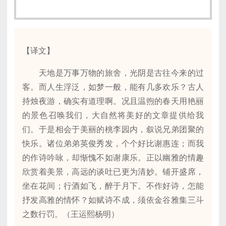
【译文】
天地是万事万物的旅舍，光阴是古往今来的过
客。而人生浮泛，如梦一般，能有几多欢乐？古人
持烛夜游，确实有道理啊。况且温煦的春天用艳丽
的景色召唤我们，大自然将美好的文章提供给我
们。于是相会于美丽的桃李园内，叙说兄弟团聚的
快乐。诸位弟弟英俊秀发，个个好比谢惠连；而我
的作诗吟咏，却惭愧不如谢康乐。正以幽雅的情趣
欣赏着美景，高远的谈吐已更为清妙。铺开盛席，
坐在花间；行酒如飞，醉于月下。不作好诗，怎能
抒发高雅的情怀？如赋诗不成，须依金谷雅集三斗
之数行罚。（王运熙杨明）