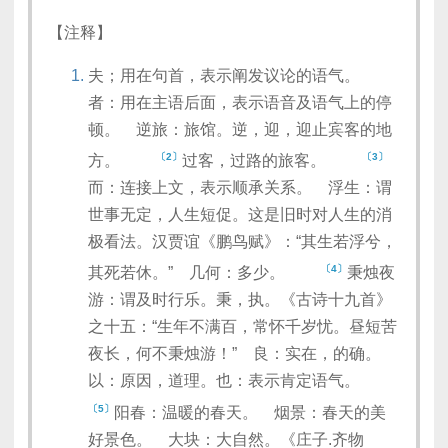
【注释】
夫；用在句首，表示阐发议论的语气。
者：用在主语后面，表示语音及语气上的停
顿。 逆旅：旅馆。逆，迎，迎止宾客的地
〔2〕
〔3〕
方。
过客，过路的旅客。
而：连接上文，表示顺承关系。 浮生：谓
世事无定，人生短促。这是旧时对人生的消
极看法。汉贾谊《鹏鸟赋》：“其生若浮兮，
〔4〕
其死若休。” 几何：多少。
秉烛夜
游：谓及时行乐。秉，执。《古诗十九首》
之十五：“生年不满百，常怀千岁忧。昼短苦
夜长，何不秉烛游！” 良：实在，的确。
以：原因，道理。也：表示肯定语气。
〔5〕
阳春：温暖的春天。 烟景：春天的美
好景色。 大块：大自然。《庄子.齐物